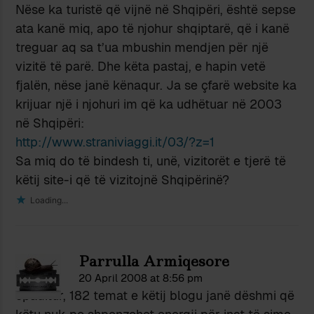
Nëse ka turistë që vijnë në Shqipëri, është sepse
ata kanë miq, apo të njohur shqiptarë, që i kanë
treguar aq sa t’ua mbushin mendjen për një
vizitë të parë. Dhe këta pastaj, e hapin vetë
fjalën, nëse janë kënaqur. Ja se çfarë website ka
krijuar një i njohuri im që ka udhëtuar në 2003
në Shqipëri:
http://www.straniviaggi.it/03/?z=1
Sa miq do të bindesh ti, unë, vizitorët e tjerë të
këtij site-i që të vizitojnë Shqipërinë?
Loading...
Parrulla Armiqesore
20 April 2008 at 8:56 pm
epaditur, 182 temat e këtij blogu janë dëshmi që