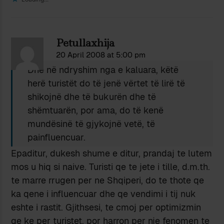
Petullaxhija
20 April 2008 at 5:00 pm
Dhe në ndryshim nga e kaluara, këtë
herë turistët do të jenë vërtet të lirë të
shikojnë dhe të bukurën dhe të
shëmtuarën, por ama, do të kenë
mundësinë të gjykojnë vetë, të
painfluencuar.
Epaditur, dukesh shume e ditur, prandaj te lutem
mos u hiq si naive. Turisti qe te jete i tille, d.m.th.
te marre rrugen per ne Shqiperi, do te thote qe
ka qene i influencuar dhe qe vendimi i tij nuk
eshte i rastit. Gjithsesi, te cmoj per optimizmin
qe ke per turistet, por harron per nje fenomen te