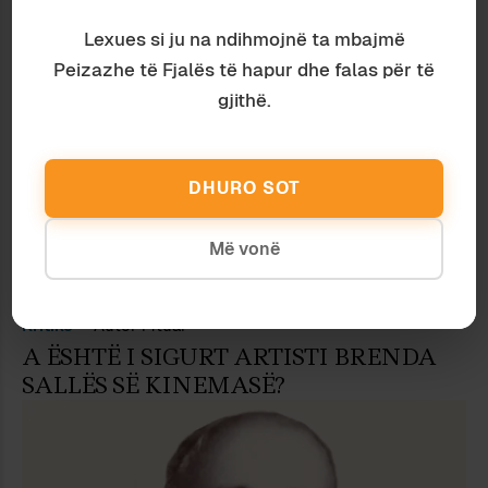
NGA NJË SHESH NË TJETRIN
Lexues si ju na ndihmojnë ta mbajmë
Peizazhe të Fjalës të hapur dhe falas për të
gjithë.
DHURO SOT
Më vonë
Kritikë
Autor i ftuar
A ËSHTË I SIGURT ARTISTI BRENDA
SALLËS SË KINEMASË?