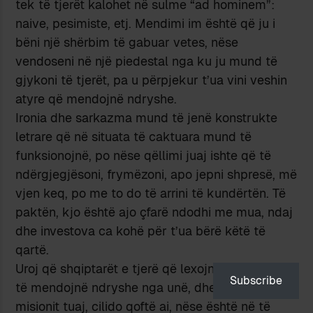
tek të tjerët kalohet në sulme “ad hominem”:
naive, pesimiste, etj. Mendimi im është që ju i
bëni një shërbim të gabuar vetes, nëse
vendoseni në një piedestal nga ku ju mund të
gjykoni të tjerët, pa u përpjekur t’ua vini veshin
atyre që mendojnë ndryshe.
Ironia dhe sarkazma mund të jenë konstrukte
letrare që në situata të caktuara mund të
funksionojnë, po nëse qëllimi juaj ishte që të
ndërgjegjësoni, frymëzoni, apo jepni shpresë, më
vjen keq, po me to do të arrini të kundërtën. Të
paktën, kjo është ajo çfarë ndodhi me mua, ndaj
dhe investova ca kohë për t’ua bërë këtë të
qartë.
Uroj që shqiptarët e tjerë që lexojnë këtë blog,
Subscribe
të mendojnë ndryshe nga unë, dhe ju t’ia arrini
misionit tuaj, cilido qoftë ai, nëse është në të