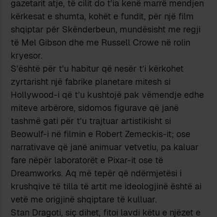
gazetarit atje, të cilit do t’ia kenë marrë mendjen
kërkesat e shumta, kohët e fundit, për një film
shqiptar për Skënderbeun, mundësisht me regji
të Mel Gibson dhe me Russell Crowe në rolin
kryesor.
S’është për t’u habitur që nesër t’i kërkohet
zyrtarisht një fabrike planetare mitesh si
Hollywood-i që t’u kushtojë pak vëmendje edhe
miteve arbërore, sidomos figurave që janë
tashmë gati për t’u trajtuar artistikisht si
Beowulf-i në filmin e Robert Zemeckis-it; ose
narrativave që janë animuar vetvetiu, pa kaluar
fare nëpër laboratorët e Pixar-it ose të
Dreamworks. Aq më tepër që ndërmjetësi i
krushqive të tilla të artit me ideologjinë është ai
vetë me origjinë shqiptare të kulluar.
Stan Dragoti, siç dihet, fitoi lavdi këtu e njëzet e