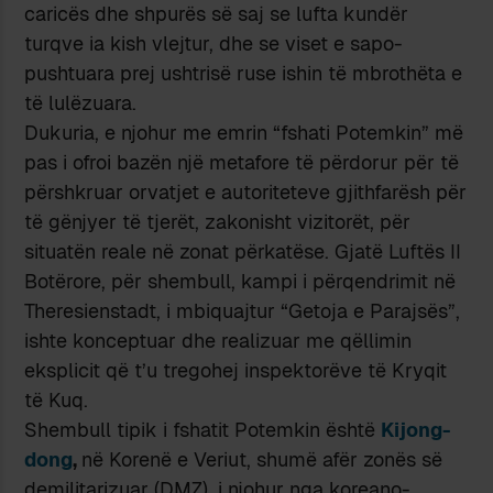
caricës dhe shpurës së saj se lufta kundër
turqve ia kish vlejtur, dhe se viset e sapo-
pushtuara prej ushtrisë ruse ishin të mbrothëta e
të lulëzuara.
Dukuria, e njohur me emrin “fshati Potemkin” më
pas i ofroi bazën një metafore të përdorur për të
përshkruar orvatjet e autoriteteve gjithfarësh për
të gënjyer të tjerët, zakonisht vizitorët, për
situatën reale në zonat përkatëse. Gjatë Luftës II
Botërore, për shembull, kampi i përqendrimit në
Theresienstadt, i mbiquajtur “Getoja e Parajsës”,
ishte konceptuar dhe realizuar me qëllimin
eksplicit që t’u tregohej inspektorëve të Kryqit
të Kuq.
Shembull tipik i fshatit Potemkin është
Kijong-
dong
,
në Korenë e Veriut, shumë afër zonës së
demilitarizuar (DMZ), i njohur nga koreano-