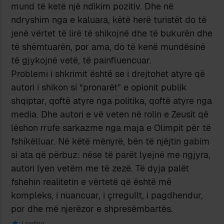
mund të ketë një ndikim pozitiv. Dhe në
ndryshim nga e kaluara, këtë herë turistët do të
jenë vërtet të lirë të shikojnë dhe të bukurën dhe
të shëmtuarën, por ama, do të kenë mundësinë
të gjykojnë vetë, të painfluencuar.
Problemi i shkrimit është se i drejtohet atyre që
autori i shikon si “pronarët” e opionit publik
shqiptar, qoftë atyre nga politika, qoftë atyre nga
media. Dhe autori e vë veten në rolin e Zeusit që
lëshon rrufe sarkazme nga maja e Olimpit për të
fshikëlluar. Në këtë mënyrë, bën të njëjtin gabim
si ata që përbuz: nëse të parët lyejnë me ngjyra,
autori lyen vetëm me të zezë. Të dyja palët
fshehin realitetin e vërtetë që është më
kompleks, i nuancuar, i çrregullt, i pagdhendur,
por dhe më njerëzor e shpresëmbartës.
Loading...