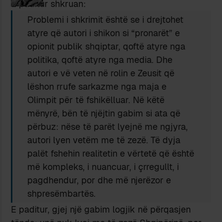
E paditur shkruan:
Problemi i shkrimit është se i drejtohet
atyre që autori i shikon si “pronarët” e
opionit publik shqiptar, qoftë atyre nga
politika, qoftë atyre nga media. Dhe
autori e vë veten në rolin e Zeusit që
lëshon rrufe sarkazme nga maja e
Olimpit për të fshikëlluar. Në këtë
mënyrë, bën të njëjtin gabim si ata që
përbuz: nëse të parët lyejnë me ngjyra,
autori lyen vetëm me të zezë. Të dyja
palët fshehin realitetin e vërtetë që është
më kompleks, i nuancuar, i çrregullt, i
pagdhendur, por dhe më njerëzor e
shpresëmbartës.
E paditur, gjej një gabim logjik në përqasjen