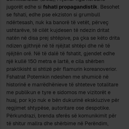
jugorët edhe si
fshati propagandistik
. Besohet
se fshati, edhe pse ekziston si grumbull
ndërtesash, nuk ka banor
ë
të vet
ët
, përveç
ushtarëve, të cilët kujdesen të ndezin dritat
natën në disa prej shtëpive, pa çka se këto drita
ndizen gjithnjë në të njëjtat shtëpi dhe në të
njëjtën orë. Në të dalë të fshatit, gjendet edhe
një kullë 150 metra e lartë, e cila shërben
praktikisht si shtizë për flamurin koreanoverior.
Fshatrat Potemkin ndeshen me shumicë në
historinë e marrëdhënieve të shteteve totalitare
me publikun e tyre e sidomos me vizitorët e
huaj, por kjo nuk e bën dukurinë ekskluzive për
regjimet shtypëse, autoritare ose despotike.
Përkundrazi, brenda sferës së komunikimit për
të shitur mallra dhe shërbime në Perëndim,