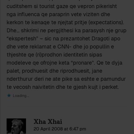
cuditshem si tourist gaze qe vepron pikerisht
nga influenca qe paraprin vete viziten dhe
kerkon te kenaqe te njejtat pritje (expectations).
Dhe… shkrimi ne pergjithesi ka parasysh nje grup
“ekspertesh” – sic na prezantohet Dragoti apo
dhe vete reklamat e CNN- dhe jo popullin e
thjeshte qe (ri)prodhon identitetin sipas
modeleve qe ofrojne keta “pronare”. Qe te dyja
palet, prodhuesit dhe riprodhuesit, jane
nderthurur deri ne ate pike sa eshte e pamundur
te vecosh naivitetin dhe te gjesh kujt i perket.
Loading...
Xha Xhai
20 April 2008 at 6:47 pm