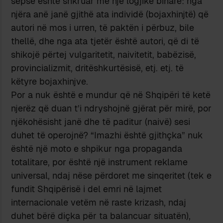
sepse është shkruar me një logjikë binare: nga
njëra anë janë gjithë ata individë (bojaxhinjtë) që
autori në mos i urren, të paktën i përbuz, bile
thellë, dhe nga ata tjetër është autori, që di të
shikojë përtej vulgaritetit, naivitetit, babëzisë,
provincializmit, dritëshkurtësisë, etj. etj. të
këtyre bojaxhinjve.
Por a nuk është e mundur që në Shqipëri të ketë
njerëz që duan t’i ndryshojnë gjërat për mirë, por
njëkohësisht janë dhe të paditur (naivë) sesi
duhet të operojnë? “Imazhi është gjithçka” nuk
është një moto e shpikur nga propaganda
totalitare, por është një instrument reklame
universal, ndaj nëse përdoret me sinqeritet (tek e
fundit Shqipërisë i del emri në lajmet
internacionale vetëm në raste krizash, ndaj
duhet bërë diçka për ta balancuar situatën),