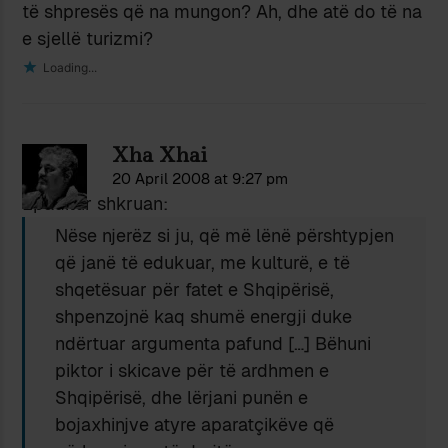
të shpresës që na mungon? Ah, dhe atë do të na
e sjellë turizmi?
Loading...
Xha Xhai
20 April 2008 at 9:27 pm
Epaditur shkruan:
Nëse njerëz si ju, që më lënë përshtypjen
që janë të edukuar, me kulturë, e të
shqetësuar për fatet e Shqipërisë,
shpenzojnë kaq shumë energji duke
ndërtuar argumenta pafund […] Bëhuni
piktor i skicave për të ardhmen e
Shqipërisë, dhe lërjani punën e
bojaxhinjve atyre aparatçikëve që