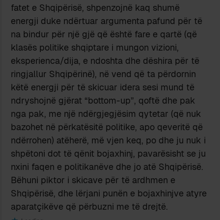
fatet e Shqipërisë, shpenzojnë kaq shumë
energji duke ndërtuar argumenta pafund për të
na bindur për një gjë që është fare e qartë (që
klasës politike shqiptare i mungon vizioni,
eksperienca/dija, e ndoshta dhe dëshira për të
ringjallur Shqipërinë), në vend që ta përdornin
këtë energji për të skicuar idera sesi mund të
ndryshojnë gjërat “bottom-up”, qoftë dhe pak
nga pak, me një ndërgjegjësim qytetar (që nuk
bazohet në përkatësitë politike, apo qeveritë që
ndërrohen) atëherë, më vjen keq, po dhe ju nuk i
shpëtoni dot të qënit bojaxhinj, pavarësisht se ju
nxini faqen e politikanëve dhe jo atë Shqipërisë.
Bëhuni piktor i skicave për të ardhmen e
Shqipërisë, dhe lërjani punën e bojaxhinjve atyre
aparatçikëve që përbuzni me të drejtë.