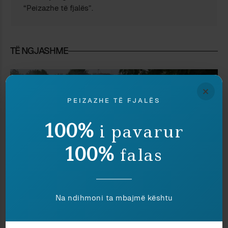
“Peizazhe të fjalës”.
TË NGJASHME
×
PEIZAZHE TË FJALËS
100%
i pavarur
100%
falas
Na ndihmoni ta mbajmë kështu
Kritikë
Elsa Demo