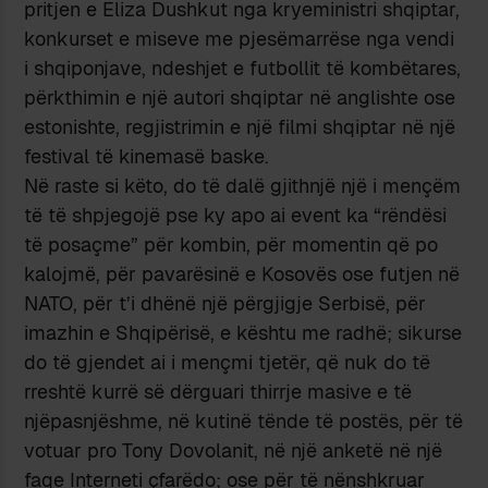
pritjen e Eliza Dushkut nga kryeministri shqiptar,
konkurset e miseve me pjesëmarrëse nga vendi
i shqiponjave, ndeshjet e futbollit të kombëtares,
përkthimin e një autori shqiptar në anglishte ose
estonishte, regjistrimin e një filmi shqiptar në një
festival të kinemasë baske.
Në raste si këto, do të dalë gjithnjë një i mençëm
të të shpjegojë pse ky apo ai event ka “rëndësi
të posaçme” për kombin, për momentin që po
kalojmë, për pavarësinë e Kosovës ose futjen n
ë
NATO
, për t’i dhënë një përgjigje Serbisë, për
imazhin e Shqipërisë, e kështu me radhë; sikurse
do të gjendet ai i mençmi tjetër, që nuk do të
rreshtë kurrë së dërguari thirrje masive e të
njëpasnjëshme, në kutinë tënde të postës, për të
votuar pro Tony Dovolanit, në një anketë në një
faqe Interneti çfarëdo; ose për të nënshkruar