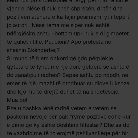
këtu nuk po shpenzohet energji për inat të sime
vjehrre. Nëse ti nuk sheh shpresën, dritën dhe
pozitivën atëhere e ka fajin pesimizmi yt i tepërt,
jo autori . Nëse tema më sipër nuk është
ndërgjësim ashtu -bottom up- nuk e di ç’mbetet
të quhet i tillë. Peticioni? Apo protesta në
sheshin Skëndërbej?
Si mund të biem dakord që çdo përpjekje
qytetare të lyhet me një dorë gëlqere se ashtu e
do zanatçiu i radhës? Sepse ashtu po ndodh, në
emër të një imazhi të prodhuar studiove luksoze,
dhe kjo me të drejtë duhet të na shqetësojë.
Mua po!
Pse u dashka lënë radhë vetëm e vetëm se
paskemi nevojë për pak frymë pozitive edhe kur
e dimë që ky është dështimi fillestar? Dhe sa do
të vazhdojmë të tolerojmë pehlivanllëqe për hir