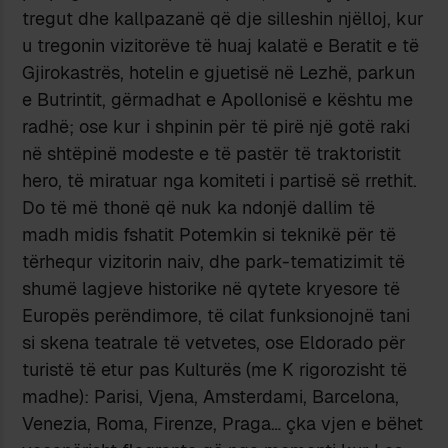
tregut dhe kallpazanë që dje silleshin njëlloj, kur
u tregonin vizitorëve të huaj kalatë e Beratit e t
ë
Gjirokastrës, hotelin e gjuetisë në Lezhë, parkun
e Butrintit, gërmadhat e Apollonisë e kështu me
radhë; ose kur i shpinin për të pirë një gotë raki
në shtëpinë modeste e të pastër të traktoristit
hero, t
ë miratuar
nga komiteti i partisë së rrethit.
Do të më thonë që nuk ka ndonjë dallim të
madh midis fshatit Potemkin si teknikë për të
tërhequr vizitorin naiv, dhe park-tematizimit të
shumë lagjeve historike në qytete kryesore të
Europës perëndimore, të cilat funksionojnë tani
si skena teatrale të vetvetes, ose Eldorado për
turistë të etur pas Kulturës (me K rigorozisht të
madhe): Parisi, Vjena, Amsterdami, Barcelona,
Venezia, Roma, Firenze, Praga… çka vjen e bëhet