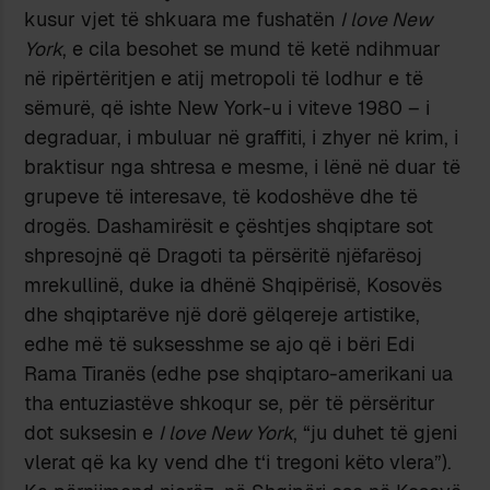
kusur vjet të shkuara me fushatën
I love New
York
, e cila besohet se mund të ketë ndihmuar
në ripërtëritjen e atij metropoli të lodhur e të
sëmurë, që ishte New York-u i viteve 1980 – i
degraduar, i mbuluar në graffiti, i zhyer në krim, i
braktisur nga shtresa e mesme, i lënë në duar të
grupeve të interesave, të kodoshëve dhe të
drogës. Dashamirësit e çështjes shqiptare sot
shpresojnë që Dragoti ta përsëritë njëfarësoj
mrekullinë, duke ia dhënë Shqipërisë, Kosovës
dhe shqiptarëve një dorë gëlqereje artistike,
edhe më të suksesshme se ajo që i bëri Edi
Rama Tiranës (edhe pse shqiptaro-amerikani ua
tha entuziastëve shkoqur se, për të përsëritur
dot suksesin e
I love New York
, “ju duhet të gjeni
vlerat që ka ky vend dhe t‘i tregoni këto vlera”).