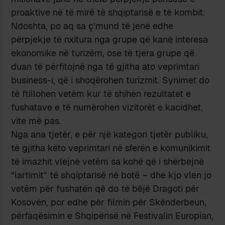
proaktive në të mirë të shqiptarisë e të kombit.
Ndoshta, po aq sa ç’mund të jenë edhe
përpjekje të nxitura nga grupe që kanë interesa
ekonomike në turizëm, ose të tjera grupe që
duan të përfitojnë nga të gjitha ato veprimtari
business-i, që i shoqërohen turizmit. Synimet do
të ftillohen vetëm kur të shihen rezultatet e
fushatave e të numërohen vizitorët e kacidhet,
vite më pas.
Nga ana tjetër, e për një kategori tjetër publiku,
të gjitha këto veprimtari në sferën e komunikimit
të imazhit vlejnë vetëm sa kohë që i shërbejnë
“lartimit” të shqiptarisë në botë – dhe kjo vlen jo
vetëm për fushatën që do të bëjë Dragoti për
Kosovën, por edhe për filmin për Skënderbeun,
përfaqësimin e Shqipërisë në Festivalin Europian,