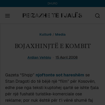
DHURO
Search
Kulturë
/
Media
for:
BOJAXHINJTË E KOMBIT
Ardian Vehbiu
15 April 2008
Gazeta “Shqip”
njoftonte sot hareshëm
se
Stan Dragoti do të bëjë një “film” për Kosovën,
edhe pse nga teksti kuptohej qartë se ishte fjala
për një fushatë turistike-komerciale ose
reklame; por nuk është për t’i vënë shumë faj