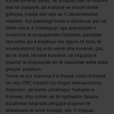
Ka përnjimend njerëz, në Shqipëri ose në Kosovë
ose në diasporë, që kujtojnë se imazhi është
gjithçka, madje deri atje sa t’i zëvendësohet
realitetit. Kjo psikologji kinse e djallëzuar por në
thelb naive, e trashëguar nga aparatçikët e
ministrive të propagandës totalitare, paraqitet
tani edhe ajo e bojatisur me ngjyra të forta të
amerikanizmit siç e do vendi dhe kuvendi; çka
do të thotë, në këtë kontekst, se ringjallja e
imazhit të shqiptarisë do të realizohet edhe duke
gënjyer publikun.
Thonë se kur Katerina II e Rusisë vizitoi Krimenë
në vitin 1787, ministri rus Grigori Aleksandroviç
Potemkin, që kishte udhëhequr fushatën e
Krimesë, dha urdhër që të ngriheshin fasada
butaforike fshatrash përgjatë brigjeve të
shkretuara të lumit Dniepër, për t’i treguar