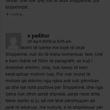
tënde: unë nuk lyej me të zezë Shqipërinë, por
bojaxhinjtë.
Loading...
e paditur
20 April 2008 at 8:05 pm
Sikur shkrimi të lyente me bojë të zezë
Shqipërinë, nuk do të kisha komentuar fare. Unë
e kam thënë në fillim të paragrafit, se kujt i
drejtohet shkrimi, ndaj, nuk besoj të kem
keqkuptuar motivin tuaj. Por nuk mund të
mohoni që shkrimi nga njëra anë nuk përmban
as dhe një notë pozitive për Shqipërinë, dhe nga
tjetra nuk ofron asnjë shpresë, asnjë rreze drite.
Nëse njerëz si ju, që më lënë përshtypjen që
janë të edukuar, me kulturë, e të shqetësuar për