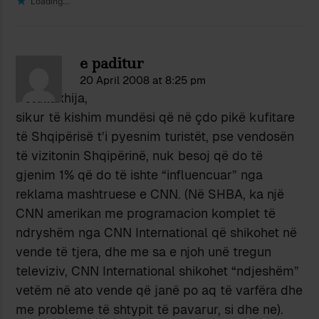
Loading...
e paditur
20 April 2008 at 8:25 pm
Petullaxhija,
sikur të kishim mundësi që në çdo pikë kufitare
të Shqipërisë t’i pyesnim turistët, pse vendosën
të vizitonin Shqipërinë, nuk besoj që do të
gjenim 1% që do të ishte “influencuar” nga
reklama mashtruese e CNN. (Në SHBA, ka një
CNN amerikan me programacion komplet të
ndryshëm nga CNN International që shikohet në
vende të tjera, dhe me sa e njoh unë tregun
televiziv, CNN International shikohet “ndjeshëm”
vetëm në ato vende që janë po aq të varfëra dhe
me probleme të shtypit të pavarur, si dhe ne).