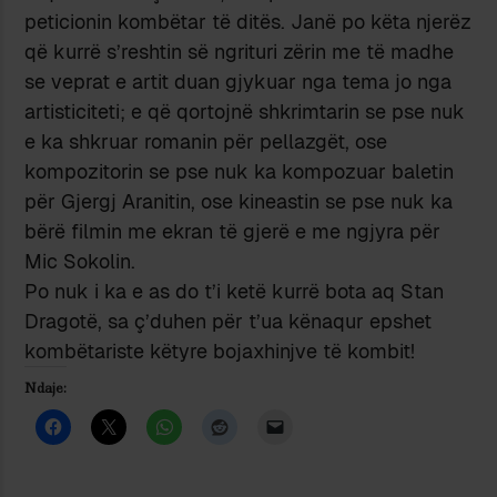
peticionin kombëtar të ditës. Janë po këta njerëz
që kurrë s’reshtin së ngrituri zërin me të madhe
se veprat e artit duan gjykuar nga tema jo nga
artisticiteti; e që qortojnë shkrimtarin se pse nuk
e ka shkruar romanin për pellazgët, ose
kompozitorin se pse nuk ka kompozuar baletin
për Gjergj Aranitin, ose kineastin se pse nuk ka
bërë filmin me ekran të gjerë e me ngjyra për
Mic Sokolin.
Po nuk i ka e as do t’i ketë kurrë bota aq Stan
Dragotë, sa ç’duhen për t’ua kënaqur epshet
kombëtariste këtyre bojaxhinjve të kombit!
Ndaje: