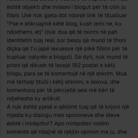
është objekti dhe misioni i blogut për të cilin ju
flisni. Unë nuk gjeta dot ndonjë link të titualluar
“Pse e shkruajmë këtë blog, kush jemi ne, ku
ndodhemi, etj” (nuk dua që të nxirrni në pah
identitetin tuaj real, por besoj që mund të thoni
diçka që t’u japë lexuesve një pikë fillimi për të
kuptuar natyrën e blogut). Së dyti, nuk mund të
prisni që dikush të lexojë 182 postat e këtij
blogu, para se të komentojë në një shkrim. Mua
më tërhoqi titulli i këtij shkrimi, e lexova, dhe
komentova për të përcjellë sesi më bëri të
ndjehesha ky artikull.
A nuk është pjesë e qëllimit tuaj që të krijoni një
mjedis ku dialogu mes opinioneve dhe ideve
është i mirëpritur? Apo mirëpriten vetëm
komente që ndajnë të njëjtin opinion me ju, dhe