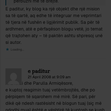
përbuzni me të drejtë.
E paditur, ky blog ka një objekt dhe një mision
sa të qartë, aq edhe të integruar me veprimtari
të tjera në fushën e ligjërimit publik. Sa për të
ardhmen, atë e përfaqëson blogu vetë, jo temat
që trajtohen aty – të paktën ashtu shpresoj unë
si autor.
Loading...
e paditur
21 April 2008 at 9:09 am
Xha xhai dhe Parulla Armiqësore,
e kuptoj reagimin tuaj vetëmbrojtës, dhe po
përpiqem të sqarohem më mirë. Së pari, për
dikë që ndesh rastësisht në blogun tuaj (siç më
ndodhi mua) është e vështirë të kuptosh se kush