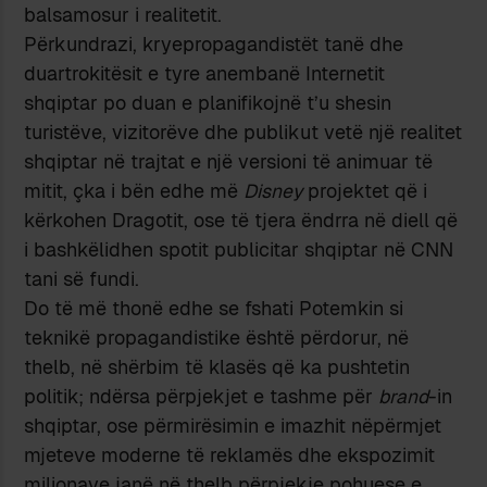
balsamosur i realitetit.
Përkundrazi, kryepropagandistët tanë dhe
duartrokitësit e tyre anembanë Internetit
shqiptar po duan e planifikojnë t’u shesin
turistëve, vizitorëve dhe publikut vetë një realitet
shqiptar në trajtat e një versioni të animuar të
mitit, çka i bën edhe më
Disney
projektet që i
kërkohen Dragotit, ose të tjera ëndrra në diell që
i bashkëlidhen spotit publicitar shqiptar në CNN
tani së fundi.
Do të më thonë edhe se fshati Potemkin si
teknikë propagandistike është përdorur, në
thelb, në shërbim të klasës që ka pushtetin
politik; ndërsa përpjekjet e tashme për
brand
-in
shqiptar, ose përmirësimin e imazhit nëpërmjet
mjeteve moderne të reklamës dhe ekspozimit
milionave janë në thelb përpjekje pohuese e