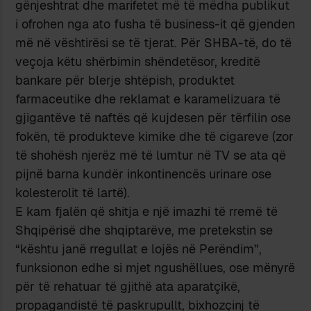
gënjeshtrat dhe marifetet më të mëdha publikut
i ofrohen nga ato fusha të business-it që gjenden
më në vështirësi se të tjerat. Për SHBA-të, do të
veçoja këtu shërbimin shëndetësor, kreditë
bankare për blerje shtëpish, produktet
farmaceutike dhe reklamat e karamelizuara të
gjigantëve të naftës q
ë kujdesen p
ër t
ërfilin ose
fok
ën
, të produkteve kimike dhe të cigareve (zor
të shohësh njerëz më të lumtur në TV se ata që
pijnë barna kundër inkontinencës urinare ose
kolesterolit të lartë).
E kam fjalën që shitja e një imazhi të rremë të
Shqipërisë dhe shqiptarëve, me pretekstin se
“kështu janë rregullat e lojës në Perëndim”,
funksionon edhe si mjet ngushëllues, ose mënyrë
për të rehatuar të gjithë ata aparatçikë,
propagandistë të paskrupullt, bixhozçinj të