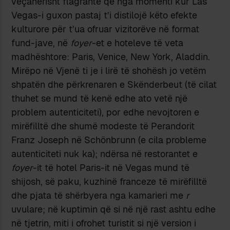
veçanërisht flagrante që nga momenti kur Las
Vegas-i guxon pastaj t’i distilojë këto efekte
kulturore për t’ua ofruar vizitorëve në format
fund-jave, në
foyer
-et e hoteleve të veta
madhështore: Paris, Venice, New York, Aladdin.
Mirëpo në Vjenë ti je i lirë të shohësh jo vetëm
shpatën dhe përkrenaren e Skënderbeut (të cilat
thuhet se mund të kenë edhe ato vetë një
problem autenticiteti), por edhe nevojtoren e
mirëfilltë dhe shumë modeste të Perandorit
Franz Joseph në Schönbrunn (e cila probleme
autenticiteti nuk ka); ndërsa në restorantet e
foyer
-it të hotel Paris-it në Vegas mund të
shijosh, së paku, kuzhinë franceze të mirëfilltë
dhe pjata t
ë sh
ërbyera nga
kamarieri me
r
uvulare
; në kuptimin që si në një rast ashtu edhe
në tjetrin, miti i ofrohet turistit si një version i