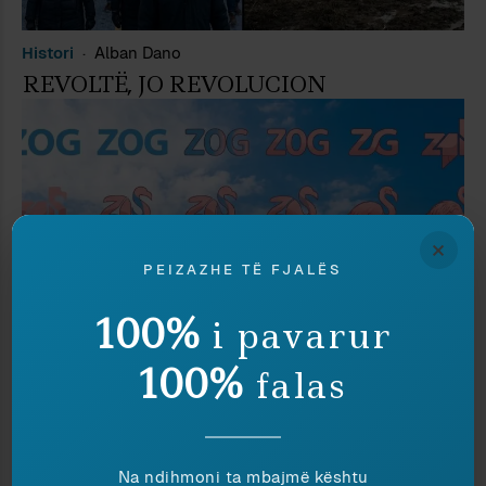
Histori
Alban Dano
REVOLTË, JO REVOLUCION
×
PEIZAZHE TË FJALËS
100%
i pavarur
100%
falas
Media
Ardian Vehbiu
FAKTOID
Na ndihmoni ta mbajmë kështu