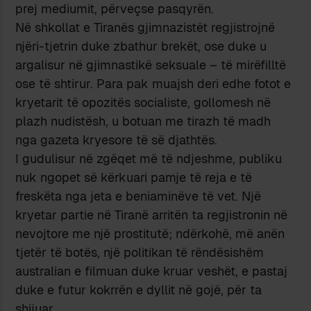
prej mediumit, përveçse pasqyrën.
Në shkollat e Tiranës gjimnazistët regjistrojnë
njëri-tjetrin duke zbathur brekët, ose duke u
argalisur në gjimnastikë seksuale – të mirëfilltë
ose të shtirur. Para pak muajsh deri edhe fotot e
kryetarit të opozitës socialiste, gollomesh në
plazh nudistësh, u botuan me tirazh të madh
nga gazeta kryesore të së djathtës.
I gudulisur në zgëqet më të ndjeshme, publiku
nuk ngopet së kërkuari pamje të reja e të
freskëta nga jeta e beniaminëve të vet. Një
kryetar partie në Tiranë arritën ta regjistronin në
nevojtore me një prostitutë; ndërkohë, më anën
tjetër të botës, një politikan të rëndësishëm
australian e filmuan duke kruar veshët, e pastaj
duke e futur kokrrën e dyllit në gojë, për ta
shijuar.