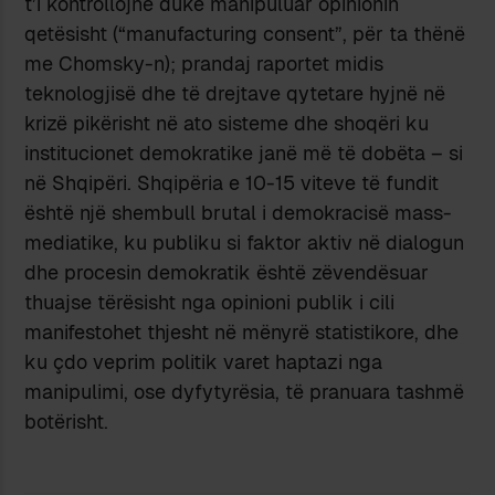
t’i kontrollojnë duke manipuluar opinionin
qetësisht (“manufacturing consent”, për ta thënë
me Chomsky-n); prandaj raportet midis
teknologjisë dhe të drejtave qytetare hyjnë në
krizë pikërisht në ato sisteme dhe shoqëri ku
institucionet demokratike janë më të dobëta – si
në Shqipëri. Shqipëria e 10-15 viteve të fundit
është një shembull brutal i demokracisë mass-
mediatike, ku publiku si faktor aktiv në dialogun
dhe procesin demokratik është zëvendësuar
thuajse tërësisht nga opinioni publik i cili
manifestohet thjesht në mënyrë statistikore, dhe
ku çdo veprim politik varet haptazi nga
manipulimi, ose dyfytyrësia, të pranuara tashmë
botërisht.