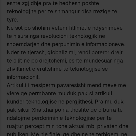
eshte zgjidhje pra te hedhesh poshte
teknologjite per te shmangur disa rreziqe te
tyre.
Ne sot po shohim vetem fillimet e ndyshimeve
te nisura nga revolucioni teknologjik ne
shperndarjen dhe perpunimin e informacioneve.
Nder te tjerash, globalizimi, rendi boteror drejt
te cilit ne po drejtohemi, eshte mundesuar nga
zhvillimet e vrullshme te teknologjise se
informacionit.
Artikulli i mesiperm pavaresisht mendimeve me
vlere qe permbante mu duk pak si artikull
kunder teknologjise ne pergjithesi. Pra mu duk
pak sikur Xha xhai po na thoshte qe o burra te
ndalojme perdorimin e teknologjise per te
ruajtur perceptimin tone aktual mbi privaten dhe
publiken. Me nje fjale, qe dhe ne te terhiqemi ne