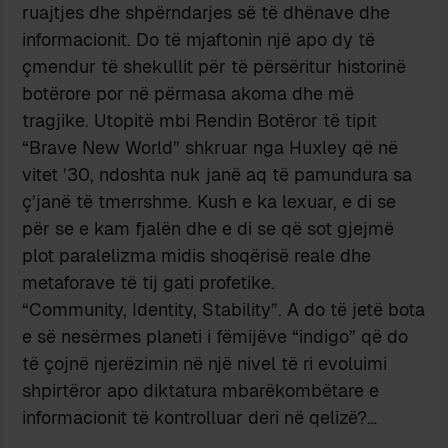
ruajtjes dhe shpërndarjes së të dhënave dhe
informacionit. Do të mjaftonin një apo dy të
çmendur të shekullit për të përsëritur historinë
botërore por në përmasa akoma dhe më
tragjike. Utopitë mbi Rendin Botëror të tipit
“Brave New World” shkruar nga Huxley që në
vitet ’30, ndoshta nuk janë aq të pamundura sa
ç’janë të tmerrshme. Kush e ka lexuar, e di se
për se e kam fjalën dhe e di se që sot gjejmë
plot paralelizma midis shoqërisë reale dhe
metaforave të tij gati profetike.
“Community, Identity, Stability”. A do të jetë bota
e së nesërmes planeti i fëmijëve “indigo” që do
të çojnë njerëzimin në një nivel të ri evoluimi
shpirtëror apo diktatura mbarëkombëtare e
informacionit të kontrolluar deri në qelizë?…