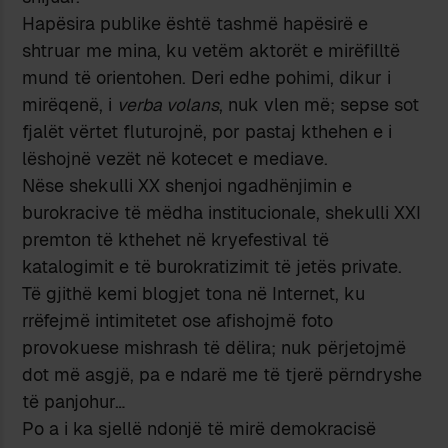
Hapësira publike është tashmë hapësirë e
shtruar me mina, ku vetëm aktorët e mirëfilltë
mund të orientohen. Deri edhe pohimi, dikur i
mirëqenë, i
verba volans
, nuk vlen më; sepse sot
fjalët vërtet fluturojnë, por pastaj kthehen e i
lëshojnë vezët në kotecet e mediave.
Nëse shekulli XX shenjoi ngadhënjimin e
burokracive të mëdha institucionale, shekulli XXI
premton të kthehet në kryefestival të
katalogimit e të burokratizimit të jetës private.
Të gjithë kemi blogjet tona në Internet, ku
rrëfejmë intimitetet ose afishojmë foto
provokuese mishrash të dëlira; nuk përjetojmë
dot më asgjë, pa e ndarë me të tjerë përndryshe
të panjohur…
Po a i ka sjellë ndonjë të mirë demokracisë