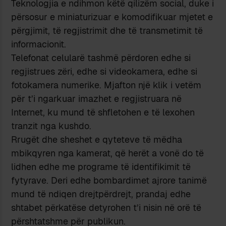
Teknologjia e ndihmon këtë qilizëm social, duke i
përsosur e miniaturizuar e komodifikuar mjetet e
përgjimit, të regjistrimit dhe të transmetimit të
informacionit.
Telefonat celularë tashmë përdoren edhe si
regjistrues zëri, edhe si videokamera, edhe si
fotokamera numerike. Mjafton një klik i vetëm
për t’i ngarkuar imazhet e regjistruara në
Internet, ku mund të shfletohen e të lexohen
tranzit nga kushdo.
Rrugët dhe sheshet e qyteteve të mëdha
mbikqyren nga kamerat, që herët a vonë do të
lidhen edhe me programe të identifikimit të
fytyrave. Deri edhe bombardimet ajrore tanimë
mund të ndiqen drejtpërdrejt, prandaj edhe
shtabet përkatëse detyrohen t’i nisin në orë të
përshtatshme për publikun.