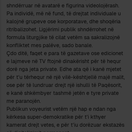
shndërruar në avatarë e figurina videolojërash.
Pa individë, më në fund, të drejtat individuale u
kalojnë grupeve ose korporatave, dhe shoqëria
ritribalizohet. Ligjërimi publik shndërrohet në
formula liturgjike të cilat vetëm sa sakralizojnë
konfliktet mes palëve, sado banale.
Çdo ditë, faqet e para të gazetave ose edicionet
e lajmeve në TV ftojnë dinakërisht për të hequr
dorë nga jeta private. Edhe ata që i kanë mjetet
për t’u tërhequr në një vilë-kështjellë majë malit,
ose për të lundruar drejt një ishulli të Paqësorit,
e kanë shkëmbyer tashmë jetën e tyre private
me paranojën.
Publikun voyeurist vetëm një hap e ndan nga
kërkesa super-demokratike për t’i kthyer
kamerat drejt vetes, e për t’iu dorëzuar ekstazës