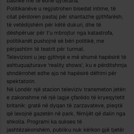
bashkë me të edhe qytetaria.
Politikanëve u regjistrohen bisedat intime, të
cilat përdoren pastaj për shantazhe gjithfarësh;
të vetëdijshëm për këtë dukuri, dhe të
dëshpëruar për t’u mbrojtur nga katastrofa,
politikanët pushojnë së bëri politikë, me
përjashtim të teatrit për turmat.
Televizioni u jep gjithnjë e më shumë hapësirë të
ashtuquajturave ‘reality shows’, ku e përditshmja
shndërrohet edhe ajo në hapësirë dëfrimi për
spektatorin.
Në Londër një stacion televiziv transmeton jetën
e zakonshme në një lagje çfarëdo të kryeqytetit
britanik: gratë në dyqan të zarzavateve, pleqtë
që lexojnë gazetën në park, fëmijët që dalin nga
shkolla. Programi ka sukses të
jashtëzakonshëm, publiku nuk kërkon gjë tjetër