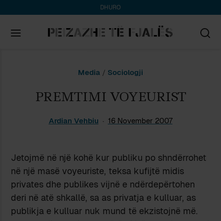
DHURO
Search
Media
/
Sociologji
for:
PREMTIMI VOYEURIST
Ardian Vehbiu
16 November 2007
Jetojmë në një kohë kur publiku po shndërrohet
në një masë voyeuriste, teksa kufijtë midis
privates dhe publikes vijnë e ndërdepërtohen
deri në atë shkallë, sa as privatja e kulluar, as
publikja e kulluar nuk mund të ekzistojnë më.