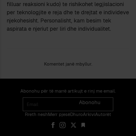
filluar reaksioni kudo) te rishikohet legjislacioni
per teknologjite e reja dhe te drejtat e individeve
njekohesisht. Personalisht, kam besim tek
aspirata e njeriut per liri dhe individualitet.
Komentet janë mbyllur.
Abonohu për të marrë artikujt e rinj me email.
Email
Abonohu
Rreth nesh
Merr pjes​​ë​
Dhuro
Arkivi
Autorët