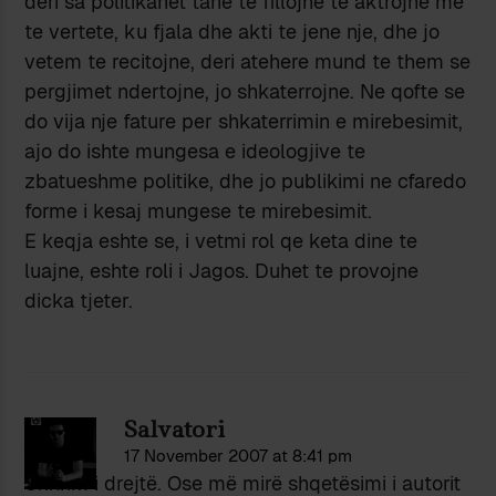
deri sa politikanet tane te fillojne te aktrojne me
te vertete, ku fjala dhe akti te jene nje, dhe jo
vetem te recitojne, deri atehere mund te them se
pergjimet ndertojne, jo shkaterrojne. Ne qofte se
do vija nje fature per shkaterrimin e mirebesimit,
ajo do ishte mungesa e ideologjive te
zbatueshme politike, dhe jo publikimi ne cfaredo
forme i kesaj mungese te mirebesimit.
E keqja eshte se, i vetmi rol qe keta dine te
luajne, eshte roli i Jagos. Duhet te provojne
dicka tjeter.
Salvatori
17 November 2007 at 8:41 pm
Shkrim i drejtë. Ose më mirë shqetësimi i autorit