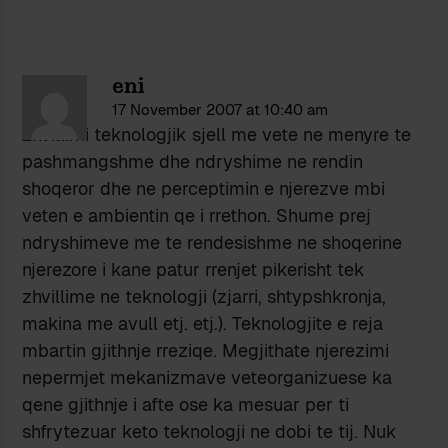
eni
17 November 2007 at 10:40 am
Zhvillimi teknologjik sjell me vete ne menyre te
pashmangshme dhe ndryshime ne rendin
shoqeror dhe ne perceptimin e njerezve mbi
veten e ambientin qe i rrethon. Shume prej
ndryshimeve me te rendesishme ne shoqerine
njerezore i kane patur rrenjet pikerisht tek
zhvillime ne teknologji (zjarri, shtypshkronja,
makina me avull etj. etj.). Teknologjite e reja
mbartin gjithnje rreziqe. Megjithate njerezimi
nepermjet mekanizmave veteorganizuese ka
qene gjithnje i afte ose ka mesuar per ti
shfrytezuar keto teknologji ne dobi te tij. Nuk