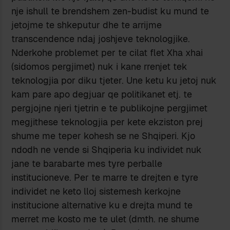
nje ishull te brendshem zen-budist ku mund te
jetojme te shkeputur dhe te arrijme
transcendence ndaj joshjeve teknologjike.
Nderkohe problemet per te cilat flet Xha xhai
(sidomos pergjimet) nuk i kane rrenjet tek
teknologjia por diku tjeter. Une ketu ku jetoj nuk
kam pare apo degjuar qe politikanet etj. te
pergjojne njeri tjetrin e te publikojne pergjimet
megjithese teknologjia per kete ekziston prej
shume me teper kohesh se ne Shqiperi. Kjo
ndodh ne vende si Shqiperia ku individet nuk
jane te barabarte mes tyre perballe
institucioneve. Per te marre te drejten e tyre
individet ne keto lloj sistemesh kerkojne
institucione alternative ku e drejta mund te
merret me kosto me te ulet (dmth. ne shume