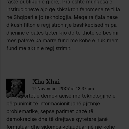
raste publikun e gjere). Pra eshte mungesa e
institucioneve ajo qe shkakton fenomene te tilla
ne Shqiperi e jo teknologjia. Meqe ra fjala nese
dikush fillon e regjistron nje bashkebisedim pa
dijenine e pales tjeter kjo do te thote se besimi
mes paleve ka marre fund me kohe e nuk merr
fund me aktin e regjistrimit.
Xha Xhai
17 November 2007 at 12:37 pm
Eni, raportet e demokracisë me teknologjinë e
përpunimit të informacionit janë gjithnjë
problematike, sepse parimet bazë të
demokracisë dhe të drejtave qytetare janë
formuluar dhe sidomos kolauduar në një kohë