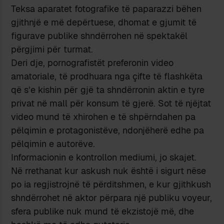
Teksa aparatet fotografike të paparazzi bëhen
gjithnjë e më depërtuese, dhomat e gjumit të
figurave publike shndërrohen në spektakël
përgjimi për turmat.
Deri dje, pornografistët preferonin video
amatoriale, të prodhuara nga çifte të flashkëta
që s’e kishin për gjë ta shndërronin aktin e tyre
privat në mall për konsum të gjerë. Sot të njëjtat
video mund të xhirohen e të shpërndahen pa
pëlqimin e protagonistëve, ndonjëherë edhe pa
pëlqimin e autorëve.
Informacionin e kontrollon mediumi, jo skajet.
Në rrethanat kur askush nuk është i sigurt nëse
po ia regjistrojnë të përditshmen, e kur gjithkush
shndërrohet në aktor përpara një publiku voyeur,
sfera publike nuk mund të ekzistojë më, dhe