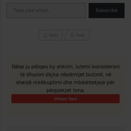
Type your email…
Subscribe
Ndaj
Ruaj
Nëse ju pëlqeu ky shkrim, lutemi konsideroni
të dhuroni diçka nëpërmjet butonit, në
shenjë mirëkuptimi dhe mbështetjeje për
përpjekjet tona.