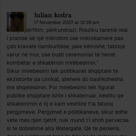
lulian kodra
17 November 2007 at 12:39 pm
“Asnjë përfitim, përkundrazi. Rreziku tanimë real
i pranisë së një mikrofoni ose mikrokamere pas
çdo kravate llamburitëse, jake këmishe, tabloje
varur në mur, ose busti ceremonial të heroit
kombëtar e shkatërron mirëbesimin.”
Sikur mirebesimi tek politikanet shqiptare te
ekzistonte pa cimkat, atehere do bashkohesha
me shqetesimin. Por mirebesimi tek figurat
publike shqiptare ishte i shkaterruar, keshtu qe
shkaterrimin e tij e kam veshtire t’ia faturoj
pergjimeve. Pergjimet e politikaneve, sikur edhe
vete mes njeri tjetrit, nuk mund t’i shoh pervecse
si te dobishme alla Watergate. Qe te perseris,