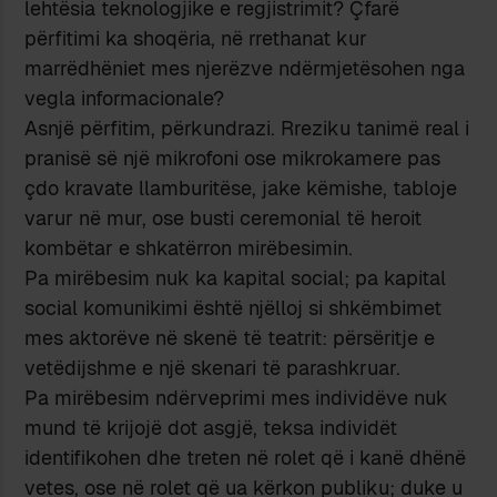
lehtësia teknologjike e regjistrimit? Çfarë
përfitimi ka shoqëria, në rrethanat kur
marrëdhëniet mes njerëzve ndërmjetësohen nga
vegla informacionale?
Asnjë përfitim, përkundrazi. Rreziku tanimë real i
pranisë së një mikrofoni ose mikrokamere pas
çdo kravate llamburitëse, jake këmishe, tabloje
varur në mur, ose busti ceremonial të heroit
kombëtar e shkatërron mirëbesimin.
Pa mirëbesim nuk ka kapital social; pa kapital
social komunikimi është njëlloj si shkëmbimet
mes aktorëve në skenë të teatrit: përsëritje e
vetëdijshme e një skenari të parashkruar.
Pa mirëbesim ndërveprimi mes individëve nuk
mund të krijojë dot asgjë, teksa individët
identifikohen dhe treten në rolet që i kanë dhënë
vetes, ose në rolet që ua kërkon publiku; duke u