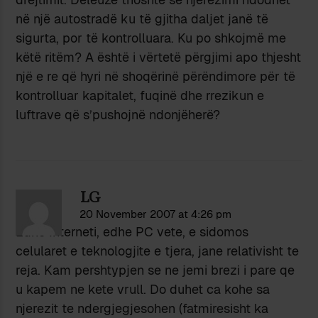
në një autostradë ku të gjitha daljet janë të
sigurta, por të kontrolluara. Ku po shkojmë me
këtë ritëm? A është i vërtetë përgjimi apo thjesht
një e re që hyri në shoqërinë përëndimore për të
kontrolluar kapitalet, fuqinë dhe rrezikun e
luftrave që s’pushojnë ndonjëherë?
LG
20 November 2007 at 4:26 pm
Edhe Interneti, edhe PC vete, e sidomos
celularet e teknologjite e tjera, jane relativisht te
reja. Kam pershtypjen se ne jemi brezi i pare qe
u kapem ne kete vrull. Do duhet ca kohe sa
njerezit te ndergjegjesohen (fatmiresisht ka