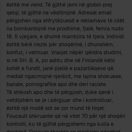
është me vend. Të gjithë jemi në globin prej
qelqi, të gjithë na vështrojnë. Adresat email
përgjohen nga shfrytëzuesit e reklamave të cilët
na bombardojnë me prodhime, fjalë, femra nudo
18. 5 vjeçare, e shumë marrëzira të tjera. Individi
është bërë rrezik për shoqërinë, i dhunshëm,
konfuz, i vetmuar. Vrasjet nëpër qëndra studimi,
si në SH. B. A, po ashtu dhe në Finlandë këto
kohët e fundit, janë pjellë e pazarllëqeve që
mediat ngacmojnë njerëzit, me lajme shokuese,
banale, pornografike apo dhe deri raciste.
Të shikosh apo dhe të përgjosh, duke qenë i
vetdijshëm se je i përgjuar dhe i kontrolluar,
është një modë sot se zor mund të hiqet.
Foucault shkruante që në vitet 70 për një shoqëri
kontrolli, ku të gjithë përgjohemi nga kulla e
drejtimit. Deleuze thoshte se njerëzimi ndodhet