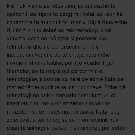
kur nuk kishte as televizion, as sondazhe të
opinionit, as mjete të përgjimit total, as teknika
shkencore të manipulimit masiv. Siç e thua edhe
ti, çështja nuk është aq tek teknologjia në
vetvete, sesa në mënyrat si përdoret kjo
teknologji dhe në qëndrueshmërinë e
institucioneve; unë do të shtoja këtu edhe
nevojën, shumë kritike, për një kuadër ligjor
themelor, që të rregullojë përdorimin e
teknologjisë, sidomos sa herë që është fjala për
marrëdhëniet publike të institucioneve. Edhe një
teknologji në dukje vetvetiu demokratike, si
Interneti, sjell me vete rrezikun e madh të
mbizotërimit të reales nga virtualja. Natyrisht,
zotëruesit e teknologjisë së informacionit nuk
duan të sulmojnë ballazi institucionet, por vetëm