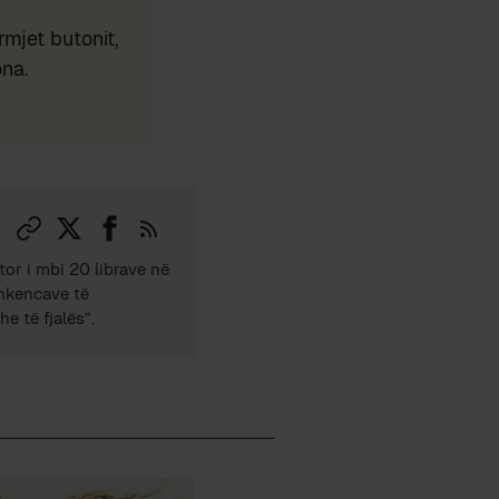
mjet butonit,
ona.
tor i mbi 20 librave në
Shkencave të
e të fjalës”.