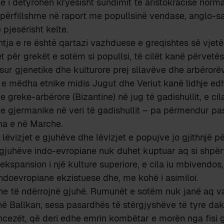
lë i detyrohen kryesisht sundimit të aristokracisë norma
apërfillshme në raport me popullsinë vendase, anglo-
 pjesërisht kelte.
htja e re është qartazi vazhduese e greqishtes së vjetë
t për grekët e sotëm si popullsi, të cilët kanë përvetës
sur gjenetike dhe kulturore prej sllavëve dhe arbërorë
et e mëdha etnike midis Jugut dhe Veriut kanë lidhje e
 greke-arbërore (Bizantine) në jug të gadishullit, e cil
 gjermanike në veri të gadishullit – pa përmendur pas
na e në Marche.
, lëvizjet e gjuhëve dhe lëvizjet e popujve jo gjithnjë 
 gjuhëve indo-evropiane nuk duhet kuptuar aq si shpë
ekspansion i një kulture superiore, e cila iu mbivendos, 
ndoevropiane ekzistuese dhe, me kohë i asimiloi.
e të ndërrojnë gjuhë. Rumunët e sotëm nuk janë aq v
në Ballkan, sesa pasardhës të stërgjyshëve të tyre da
cezët, që deri edhe emrin kombëtar e morën nga fisi g