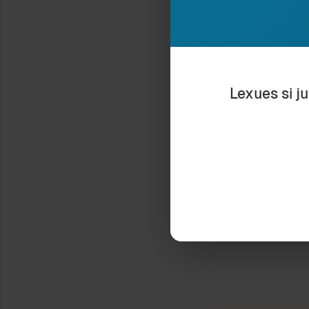
KOKA E TURKUT (II)
23 September 2011
In "Histori"
Lexues si j
Type your email…