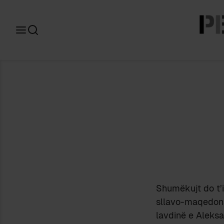
Search
for:
Shumëkujt do t’i
sllavo-maqedona
lavdinë e Aleksa