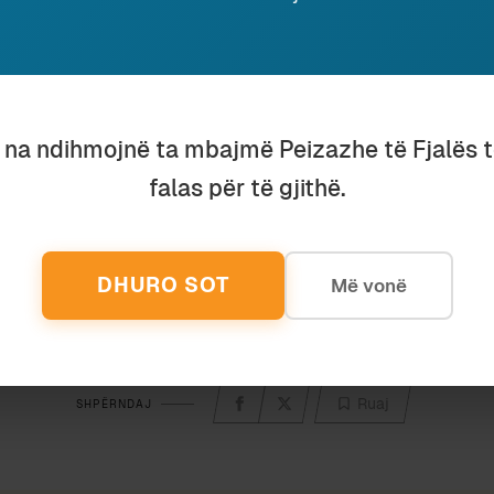
DERA E DURRËSIT
NGA FSHATI I G
13 January 2024
20 July 2017
In "Albanologji"
In "Histori"
u na ndihmojnë ta mbajmë Peizazhe të Fjalës 
falas për të gjithë.
Discover more from Peizazhe të fjalës
Subscribe to get the latest posts sent to your email.
DHURO SOT
Më vonë
Ruaj
SHPËRNDAJ