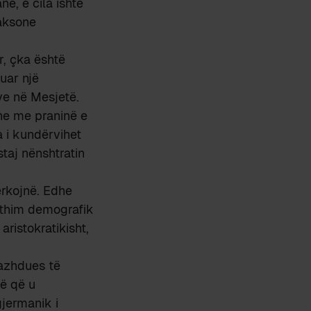
ne, e cila ishte
saksone
r, çka është
uar një
ve në Mesjetë.
dhe me praninë e
a i kundërvihet
taj nënshtratin
përkojnë. Edhe
rthim demografik
aristokratikisht,
azhdues të
kë që u
jermanik i