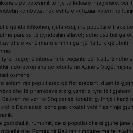
ukuria e përvetësimit të një të kaluare imagjinare, për 
entitetin kombëtar, nuk është e kufizuar vetëm në fqinjë
hë që identifikohen, njëfarësoj, me popullsitë trake që 
sotme para se të dyndeshin sllavët; edhe pse bullgarët 
sllav dhe e kanë marrë emrin nga një fis turk që zbriti 
shme.
e tyre, tregojnë interesim të veçantë për kulturën dhe a
ullsi indo-evropiane që jetonte në Azinë e Vogël mijëra 
fiset osmane.
e sotëm, një popull arab që flet arabisht, duan të gjejn
onëve dhe të piramidave stërgjyshët e tyre të ligjshëm.
 Ballkan, në veri të Shqipërisë, kroatët gjithnjë i kanë
irët e Dalmacisë, edhe pse kroatët vetë flasin një gju
ranik.
ë gadishullit, rumunët, që si popullsi dhe si gjuhë janë
ë e mbjellë prej Romës në Ballkan, i mbajnë me të madhe 