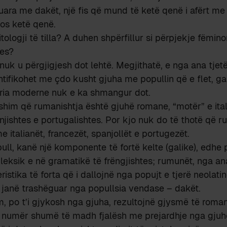
uara me dakët, një fis që mund të ketë qenë i afërt me 
os ketë qenë.
logji të tilla? A duhen shpërfillur si përpjekje fëminor
tes?
nuk u përgjigjesh dot lehtë. Megjithatë, e nga ana tjetë
ntifikohet me çdo kusht gjuha me popullin që e flet, g
oria moderne nuk e ka shmangur dot.
him që rumanishtja është gjuhë romane, “motër” e ital
njishtes e portugalishtes. Por kjo nuk do të thotë që ru
e italianët, francezët, spanjollët e portugezët.
pull, kanë një komponente të fortë kelte (galike), edhe
eksik e në gramatikë të frëngjishtes; rumunët, nga an
istika të forta që i dallojnë nga popujt e tjerë neolatin
t janë trashëguar nga popullsia vendase – dakët.
, po t’i gjykosh nga gjuha, rezultojnë gjysmë të roma
jë numër shumë të madh fjalësh me prejardhje nga gjuh