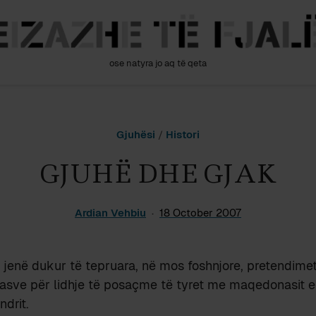
ose natyra jo aq të qeta
Gjuhësi
/
Histori
GJUHË DHE GJAK
Ardian Vehbiu
18 October 2007
 jenë dukur të tepruara, në mos foshnjore, pretendimet
sve për lidhje të posaçme të tyret me maqedonasit e 
ndrit.