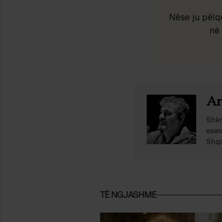
Nëse ju pëlq
në 
Ar
Shkr
esei
Shqi
TË NGJASHME