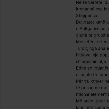
Në të vërtetë, d
krenarinë ose id
Shqipërisë.
Bullgarët kanë ko
e Bullgarisë së 
gjuhë të grupit 
Mesjetën e Her
Turqit, nga ana 
hititëve, një pop
shfaqeshin atje 
Edhe egjiptianët 
e lashtë të fara
Për t’u kthyer në
të posaçme me il
ndonjë element i
Më anën tjetër t
latinitetit sjell