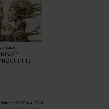
da Rrapaj
RIVAT” I
HE ÇUDI TË
9 October 2007 at 4:17 am