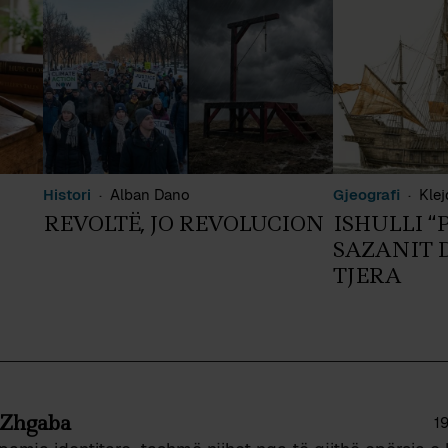
Histori
Alban Dano
Gjeografi
Klej
REVOLTË, JO REVOLUCION
ISHULLI “P
SAZANIT D
TJERA
 Zhgaba
1