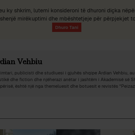
eu ky shkrim, lutemi konsideroni të dhuroni diçka nëpër
shenjë mirëkuptimi dhe mbështetjeje për përpjekjet t
dian Vehbiu
imtari, publicisti dhe studiuesi i gjuhës shqipe Ardian Vehbiu, au
stikë dhe fiction dhe njëherazi anëtar i jashtëm i Akademisë së 
përisë, është një nga themeluesit dhe botuesit e revistës “Peizazh