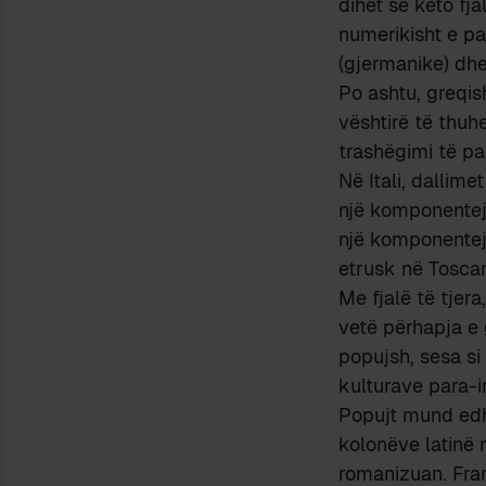
dihet se këto fja
numerikisht e p
(gjermanike) dhe
Po ashtu, greqis
vështirë të thuhe
trashëgimi të pa
Në Itali, dallim
një komponenteje
një komponenteje
etrusk në Tosca
Me fjalë të tjera
vetë përhapja e
popujsh, sesa si 
kulturave para-i
Popujt mund edh
kolonëve latinë 
romanizuan. Fran