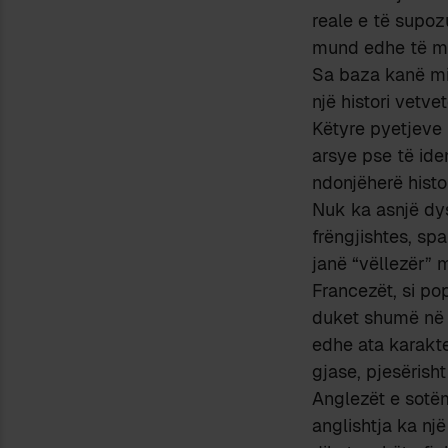
reale e të supoz
mund edhe të m
Sa baza kanë mito
një histori vetve
Këtyre pyetjeve 
arsye pse të ide
ndonjëherë hist
Nuk ka asnjë dys
frëngjishtes, spa
janë “vëllezër” m
Francezët, si po
duket shumë në l
edhe ata karakter
gjase, pjesërish
Anglezët e sotëm
anglishtja ka n