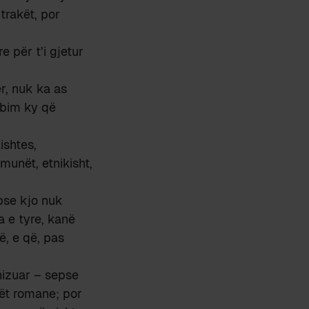
trakët, por
e për t’i gjetur
r, nuk ka as
abim ky që
ishtes,
munët, etnikisht,
 pse kjo nuk
a e tyre, kanë
ë, e që, pas
nizuar – sepse
ët romane; por