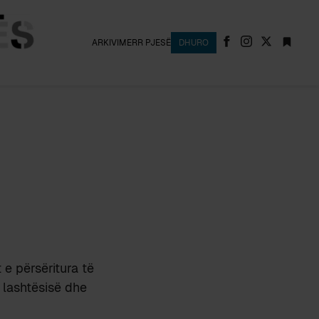
ARKIVI
MERR PJESË
DHURO
 e përsëritura të
lashtësisë dhe