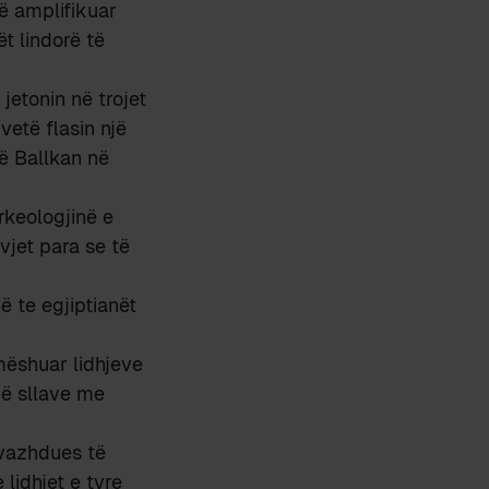
të amplifikuar
t lindorë të
jetonin në trojet
vetë flasin një
në Ballkan në
rkeologjinë e
vjet para se të
ë te egjiptianët
 mëshuar lidhjeve
hë sllave me
 vazhdues të
lidhjet e tyre