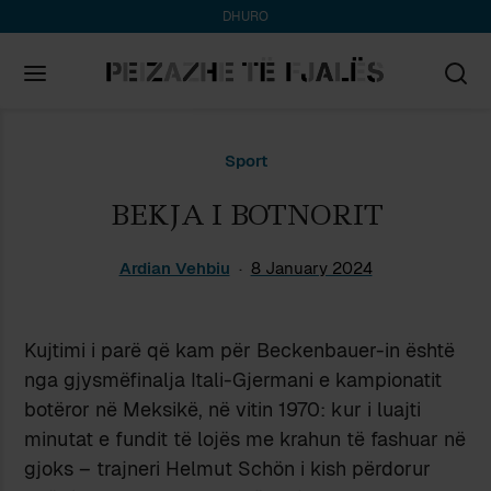
DHURO
Search
Sport
for:
BEKJA I BOTNORIT
Ardian Vehbiu
8 January 2024
Kujtimi i parë që kam për Beckenbauer-in është
nga gjysmëfinalja Itali-Gjermani e kampionatit
botëror në Meksikë, në vitin 1970: kur i luajti
minutat e fundit të lojës me krahun të fashuar në
gjoks – trajneri Helmut Schön i kish përdorur