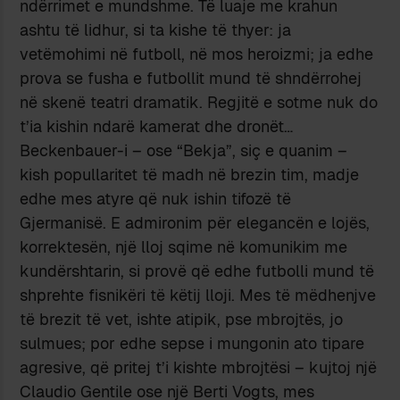
ndërrimet e mundshme. Të luaje me krahun
ashtu të lidhur, si ta kishe të thyer: ja
vetëmohimi në futboll, në mos heroizmi; ja edhe
prova se fusha e futbollit mund të shndërrohej
në skenë teatri dramatik. Regjitë e sotme nuk do
t’ia kishin ndarë kamerat dhe dronët…
Beckenbauer-i – ose “Bekja”, siç e quanim –
kish popullaritet të madh në brezin tim, madje
edhe mes atyre që nuk ishin tifozë të
Gjermanisë. E admironim për elegancën e lojës,
korrektesën, një lloj sqime në komunikim me
kundërshtarin, si provë që edhe futbolli mund të
shprehte fisnikëri të këtij lloji. Mes të mëdhenjve
të brezit të vet, ishte atipik, pse mbrojtës, jo
sulmues; por edhe sepse i mungonin ato tipare
agresive, që pritej t’i kishte mbrojtësi – kujtoj një
Claudio Gentile ose një Berti Vogts, mes