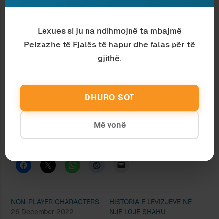
politikisht “i djathtë”; kjo e bënte edhe më
interesant.
Lexues si ju na ndihmojnë ta mbajmë
I përkiste – dhe ende i përket – një kohe tashmë
Peizazhe të Fjalës të hapur dhe falas për të
përtej; kur gjërat ende mund të shijoheshin në
gjithë.
distancë, dhe kur heronjtë nuk i ndynin duart me
përditshmëri. Përballë këtij amshimi, lajmi se ka
vdekur kërkon një farë mundimi intelektual, për
DHURO SOT
t’u pranuar.
© 2024 Peizazhe të fjalës. Të gjitha të drejtat të
Më vonë
rezervuara.
Ndaje:
NON-PLAYER CHARACTERS
HISTORIA E LËVIZJEVE NË
26 December 2022
NJË LOJË SHAHU