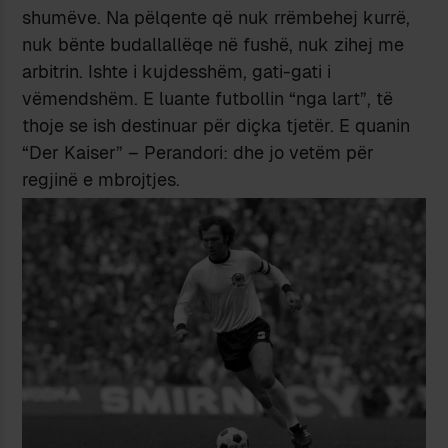
shumëve. Na pëlqente që nuk rrëmbehej kurrë,
nuk bënte budallallëqe në fushë, nuk zihej me
arbitrin. Ishte i kujdesshëm, gati-gati i
vëmendshëm. E luante futbollin “nga lart”, të
thoje se ish destinuar për diçka tjetër. E quanin
“Der Kaiser” – Perandori: dhe jo vetëm për
regjinë e mbrojtjes.