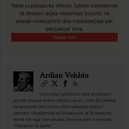
Nëse ju pëlqeu ky shkrim, lutemi konsideroni
të dhuroni diçka nëpërmjet butonit, në
shenjë mirëkuptimi dhe mbështetjeje për
përpjekjet tona.
Ardian Vehbiu
Shkrimtari, publicisti dhe studiuesi i
gjuhës shqipe Ardian Vehbiu, autor i mbi 20 librave
në eseistikë dhe fiction dhe njëherazi anëtar i
jashtëm i Akademisë së Shkencave të Shqipërisë,
është një nga themeluesit dhe botuesit e revistës
“Peizazhe të fjalës”.