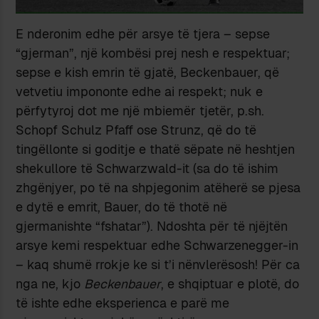
E nderonim edhe për arsye të tjera – sepse
“gjerman”, një kombësi prej nesh e respektuar;
sepse e kish emrin të gjatë, Beckenbauer, që
vetvetiu impononte edhe ai respekt; nuk e
përfytyroj dot me një mbiemër tjetër, p.sh.
Schopf Schulz Pfaff ose Strunz, që do të
tingëllonte si goditje e thatë sëpate në heshtjen
shekullore të Schwarzwald-it (sa do të ishim
zhgënjyer, po të na shpjegonim atëherë se pjesa
e dytë e emrit, Bauer, do të thotë në
gjermanishte “fshatar”). Ndoshta për të njëjtën
arsye kemi respektuar edhe Schwarzenegger-in
– kaq shumë rrokje ke si t’i nënvlerësosh! Për ca
nga ne, kjo
Beckenbauer
, e shqiptuar e plotë, do
të ishte edhe eksperienca e parë me