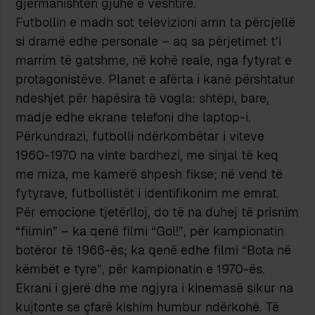
gjermanishten gjuhë e vështirë.
Futbollin e madh sot televizioni arrin ta përcjellë
si dramë edhe personale – aq sa përjetimet t’i
marrim të gatshme, në kohë reale, nga fytyrat e
protagonistëve. Planet e afërta i kanë përshtatur
ndeshjet për hapësira të vogla: shtëpi, bare,
madje edhe ekrane telefoni dhe laptop-i.
Përkundrazi, futbolli ndërkombëtar i viteve
1960-1970 na vinte bardhezi, me sinjal të keq
me miza, me kamerë shpesh fikse; në vend të
fytyrave, futbollistët i identifikonim me emrat.
Për emocione tjetërlloj, do të na duhej të prisnim
“filmin” – ka qenë filmi “Gol!”, për kampionatin
botëror të 1966-ës; ka qenë edhe filmi “Bota në
këmbët e tyre”, për kampionatin e 1970-ës.
Ekrani i gjerë dhe me ngjyra i kinemasë sikur na
kujtonte se çfarë kishim humbur ndërkohë. Të