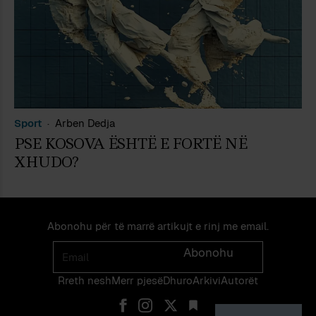
Sport
Arben Dedja
PSE KOSOVA ËSHTË E FORTË NË
XHUDO?
Abonohu për të marrë artikujt e rinj me email.
Email
Abonohu
Rreth nesh
Merr pjes​​ë​
Dhuro
Arkivi
Autorët