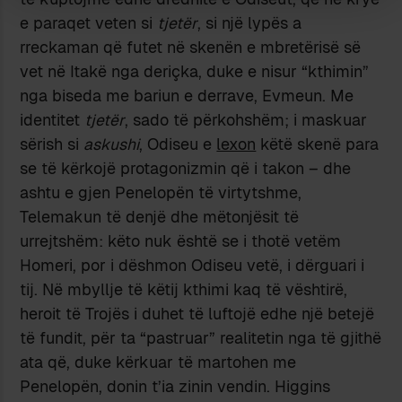
e paraqet veten si
tjetër
, si një lypës a
rreckaman që futet në skenën e mbretërisë së
vet në Itakë nga deriçka, duke e nisur “kthimin”
nga biseda me bariun e derrave, Evmeun. Me
identitet
tjetër
, sado të përkohshëm; i maskuar
sërish si
askushi
, Odiseu e
lexon
këtë skenë para
se të kërkojë protagonizmin që i takon – dhe
ashtu e gjen Penelopën të virtytshme,
Telemakun të denjë dhe mëtonjësit të
urrejtshëm: këto nuk është se i thotë vetëm
Homeri, por i dëshmon Odiseu vetë, i dërguari i
tij. Në mbyllje të këtij kthimi kaq të vështirë,
heroit të Trojës i duhet të luftojë edhe një betejë
të fundit, për ta “pastruar” realitetin nga të gjithë
ata që, duke kërkuar të martohen me
Penelopën, donin t’ia zinin vendin. Higgins