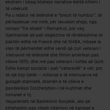
ekstrem i kësaj klisheje narrative është kthimi i
të vdekurit.
Pa u ndalur në letërsinë e “brezit të humbur”, të
përfaqësuar më mirë, për lexuesin shqip, nga
romani “Tre shokë” i Remarkut, por veç
Gjermanisë që pati degëzime të rëndësishme të
paktën edhe në Francë dhe në SHBA, mbase ia
vlen të përmendet edhe vendi që zuri
veterani i
Vietnamit
në letërsinë dhe filmin amerikan pas
viteve 1970; dhe më pas veterani i luftës së Gjirit.
Edhe kampi socialist i pati “veteranët” e vet; por
të një lloji tjetër – milionat e të internuarve në
gulagët stalinistë, dramën e të cilëve e
pavdekësoi Solzhenjitsin-i në kujtimet dhe
romanet e tij.
Veçanërisht në Bashkimin Sovjetik, ata që
ktheheshin pas vitesh internimi në kampet e