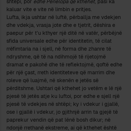
shtëpi, por
edhe Penelopa që kthehet
, pasi ka
kaluar vite e vite në limbin e pritjes.
Lufta, ikja ushtar në luftë, përballja me vdekjen
dhe vdekja, vrasja jote dhe e tjetrit, dëshira e
paepur për t’u kthyer një ditë në vatër, përbëjnë
sfida universale edhe për identitetin, të cilat
rrëfimtaria na i sjell, në forma dhe zhanre të
ndryshme, që të na ndihmojë të rijetojmë
dramat e pakohë dhe të reflektojmë, qoftë edhe
për një çast, rreth identiteteve që marrim dhe
roleve që luajmë, në skenën e jetës së
përditshme. Ushtari që kthehet jo vetëm e lë një
pjesë të jetës atje ku luftoi, por edhe e sjell një
pjesë të vdekjes në shtëpi; ky i vdekur i gjallë,
ose i gjallë i vdekur, jo gjithnjë arrin ta gjejë të
paprekur vendin që pat lënë bosh dikur; në
ndonjë rrethanë ekstreme, ai që kthehet është