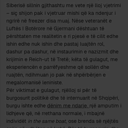
Siberisë sillnin gjithashtu me vete një lloj vjetrimi
– siç shijon pak i vjetruar mishi që ka ndenjur i
ngrirë në freezer disa muaj. Nëse veteranët e
Luftës I Botërore në Gjermani dështuan të
përshtaten me realitetin e ri pjesë e të cilit edhe
ishin edhe nuk ishin dhe pastaj luajtën rol,
dashur pa dashur, në instaurimin e nazizmit dhe
krijimin e Reich-ut të Tretë; këta të gulagut, me
eksperiencën e parrëfyeshme që sollën dhe
ruajtën, ndihmuan jo pak në shpërbërjen e
megalomanisë leniniste.
Për viktimat e gulagut, njëlloj si për të
burgosurit politikë dhe të internuarit në Shqipëri,
burgu ishte edhe
dënim me ndarje,
një amputim i
lidhjeve që, në rrethana normale, i mbajnë
individët
in the same boat
, ose brenda së njëjtës