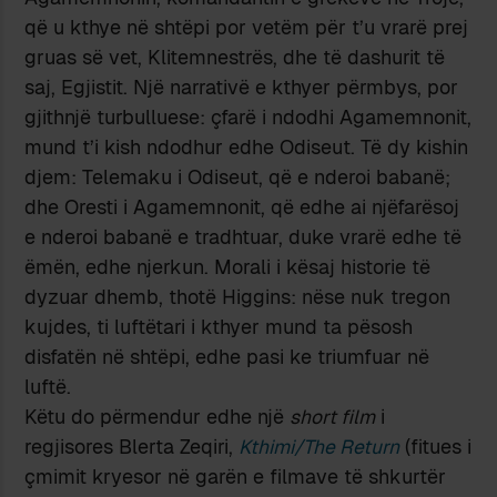
që u kthye në shtëpi por vetëm për t’u vrarë prej
gruas së vet, Klitemnestrës, dhe të dashurit të
saj, Egjistit. Një narrativë e kthyer përmbys, por
gjithnjë turbulluese: çfarë i ndodhi Agamemnonit,
mund t’i kish ndodhur edhe Odiseut. Të dy kishin
djem: Telemaku i Odiseut, që e nderoi babanë;
dhe Oresti i Agamemnonit, që edhe ai njëfarësoj
e nderoi babanë e tradhtuar, duke vrarë edhe të
ëmën, edhe njerkun. Morali i kësaj historie të
dyzuar dhemb, thotë Higgins: nëse nuk tregon
kujdes, ti luftëtari i kthyer mund ta pësosh
disfatën në shtëpi, edhe pasi ke triumfuar në
luftë.
Këtu do përmendur edhe një
short film
i
regjisores Blerta Zeqiri,
Kthimi/The Return
(fitues i
çmimit kryesor në garën e filmave të shkurtër