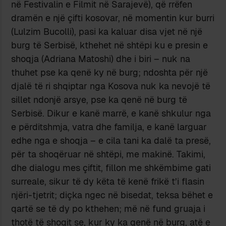
në Festivalin e Filmit në Sarajevë), që rrëfen
dramën e një çifti kosovar, në momentin kur burri
(Lulzim Bucolli), pasi ka kaluar disa vjet në një
burg të Serbisë, kthehet në shtëpi ku e presin e
shoqja (Adriana Matoshi) dhe i biri – nuk na
thuhet pse ka qenë ky në burg; ndoshta për një
djalë të ri shqiptar nga Kosova nuk ka nevojë të
sillet ndonjë arsye, pse ka qenë në burg të
Serbisë. Dikur e kanë marrë, e kanë shkulur nga
e përditshmja, vatra dhe familja, e kanë larguar
edhe nga e shoqja – e cila tani ka dalë ta presë,
për ta shoqëruar në shtëpi, me makinë. Takimi,
dhe dialogu mes çiftit, fillon me shkëmbime gati
surreale, sikur të dy këta të kenë frikë t’i flasin
njëri-tjetrit; diçka ngec në bisedat, teksa bëhet e
qartë se të dy po kthehen; më në fund gruaja i
thotë të shoqit se, kur ky ka qenë në burg, atë e