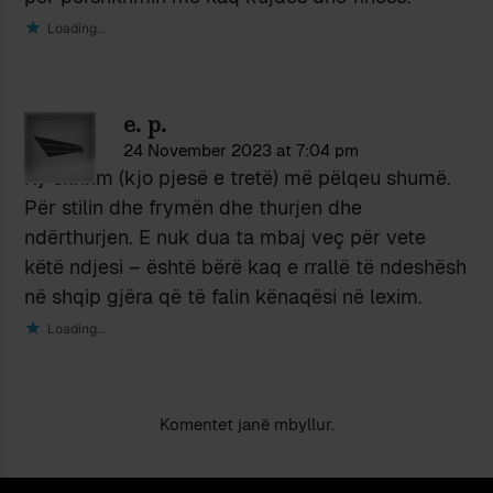
Loading...
e. p.
24 November 2023 at 7:04 pm
Ky shkrim (kjo pjesë e tretë) më pëlqeu shumë.
Për stilin dhe frymën dhe thurjen dhe
ndërthurjen. E nuk dua ta mbaj veç për vete
këtë ndjesi – është bërë kaq e rrallë të ndeshësh
në shqip gjëra që të falin kënaqësi në lexim.
Loading...
Komentet janë mbyllur.