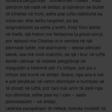
ndoshta përgjithnjë: “Sometimes I bleed”. Pasi
qëndron një natë në shtëpi, ai lajmëron se duhet
të kthehet në front, edhe pse lufta ndërkohë ka
mbaruar; dhe ashtu largohet, po aq
enigmatikisht sa edhe ç’erdhi. Krejt filmi është,
në thelb, një histori me fantazma (
a ghost story
),
por episodi me Charles-in e vendos në një
përmasë tjetër, më alarmante – sepse përcjell
idenë, ose më mirë makthin, se një i ikur në luftë
është i dënuar të mbetet përgjithnjë në
mjegullën e kërkimit për t’u kthyer, por pa u
kthyer dot kurrë në shtëpi. Grace, nga ana e vet,
e pat përjetuar në vetmi dhimbjen e humbjes së
të shoqit në luftë, por tani nuk arrin të dalë nga
kjo dhimbje, edhe pasi ky i vjen – sado
përkohësisht – në shtëpi.
Letërsia parapëlqen të rrëfejë, brenda modelit në