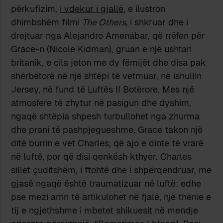
përkufizim,
i vdekur i gjallë
, e ilustron
dhimbshëm filmi
The Others,
i shkruar dhe i
drejtuar nga Alejandro Amenábar, që rrëfen për
Grace-n (Nicole Kidman), gruan e një ushtari
britanik, e cila jeton me dy fëmijët dhe disa pak
shërbëtorë në një shtëpi të vetmuar, në ishullin
Jersey, në fund të Luftës II Botërore. Mes një
atmosfere të zhytur në pasiguri dhe dyshim,
ngaqë shtëpia shpesh turbullohet nga zhurma
dhe prani të pashpjegueshme, Grace takon një
ditë burrin e vet Charles, që ajo e dinte të vrarë
në luftë, por që disi qenkësh kthyer. Charles
sillet çuditshëm, i ftohtë dhe i shpërqendruar, me
gjasë ngaqë është traumatizuar në luftë: edhe
pse mezi arrin të artikulohet në fjalë, një thënie e
tij e ngjethshme i mbetet shikuesit në mendje