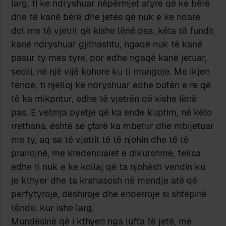
larg, ti ke ndryshuar nëpërmjet atyre që ke bërë
dhe të kanë bërë dhe jetës që nuk e ke ndarë
dot me të vjetrit që kishe lënë pas; këta të fundit
kanë ndryshuar gjithashtu, ngaqë nuk të kanë
pasur ty mes tyre, por edhe ngaqë kanë jetuar,
secili, në një vijë kohore ku ti mungoje. Me ikjen
tënde, ti njëlloj ke ndryshuar edhe botën e re që
të ka mikpritur, edhe të vjetrën që kishe lënë
pas. E vetmja pyetje që ka ende kuptim, në këto
rrethana, është se çfarë ka mbetur dhe mbijetuar
me ty, aq sa të vjetrit të të njohin dhe të të
pranojnë, me kredencialet e dikurshme, teksa
edhe ti nuk e ke kollaj që ta njohësh vendin ku
je kthyer dhe ta krahasosh në mendje atë që
përfytyroje, dëshiroje dhe ëndërroje si shtëpinë
tënde, kur ishe larg.
Mundësinë që i kthyeri nga lufta të jetë, me