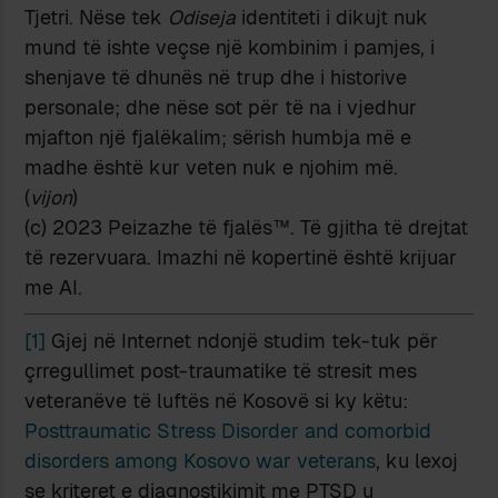
Tjetri. Nëse tek
Odiseja
identiteti i dikujt nuk
mund të ishte veçse një kombinim i pamjes, i
shenjave të dhunës në trup dhe i historive
personale; dhe nëse sot për të na i vjedhur
mjafton një fjalëkalim; sërish humbja më e
madhe është kur veten nuk e njohim më.
(
vijon
)
(c) 2023 Peizazhe të fjalës™. Të gjitha të drejtat
të rezervuara. Imazhi në kopertinë është krijuar
me AI.
[1]
Gjej në Internet ndonjë studim tek-tuk për
çrregullimet post-traumatike të stresit mes
veteranëve të luftës në Kosovë si ky këtu:
Posttraumatic Stress Disorder and comorbid
disorders among Kosovo war veterans
, ku lexoj
se kriteret e diagnostikimit me PTSD u