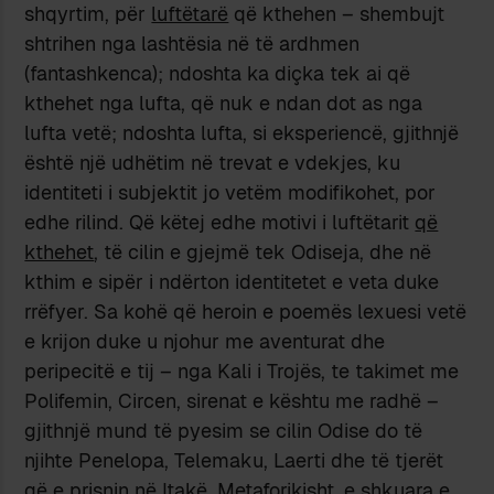
shqyrtim, për
luftëtarë
që kthehen – shembujt
shtrihen nga lashtësia në të ardhmen
(fantashkenca); ndoshta ka diçka tek ai që
kthehet nga lufta, që nuk e ndan dot as nga
lufta vetë; ndoshta lufta, si eksperiencë, gjithnjë
është një udhëtim në trevat e vdekjes, ku
identiteti i subjektit jo vetëm modifikohet, por
edhe rilind. Që këtej edhe motivi i luftëtarit
që
kthehet
, të cilin e gjejmë tek Odiseja, dhe në
kthim e sipër i ndërton identitetet e veta duke
rrëfyer. Sa kohë që heroin e poemës lexuesi vetë
e krijon duke u njohur me aventurat dhe
peripecitë e tij – nga Kali i Trojës, te takimet me
Polifemin, Circen, sirenat e kështu me radhë –
gjithnjë mund të pyesim se cilin Odise do të
njihte Penelopa, Telemaku, Laerti dhe të tjerët
që e prisnin në Itakë. Metaforikisht, e shkuara e