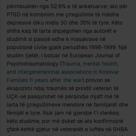
përmbushën nga 52.6% e të anketuarve; ato për
PTSD në kombinim me çrregullime të mëdha
depresive diku midis 30 dhe 35% të tyre. Këto
shifra kaq të larta shpjegohen nga autorët e
studimit si pasojë edhe e masakrave në
popullsinë civile gjatë periudhës 1998-1999. Një
studim tjetër, i botuar në European Journal of
Psychotraumatology (
Trauma, mental health,
and intergenerational associations in Kosovar
Families 11 years after the war
) provon se
ekspozimi ndaj traumës së prindit veteran të
UÇK-së pasqyrohet në përqindje mjaft më të
larta të çrregullimeve mendore në familjarët dhe
fëmijët e tyre. Nuk jam në gjendje t’i vlerësoj
këto studime, por më duket se ato konfirmojnë
çfarë është gjetur në veteranët e luftës në SHBA