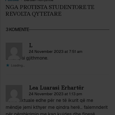
NGA PROTESTA STUDENTORE TE
REVOLTA QYTETARE
3 KOMENTE
L
24 November 2023 at 7:51 am
Brilant, si gjithmone.
Loading...
Lea Luarasi Erhartër
24 November 2023 at 1:13 pm
Temë aktuale edhe për ne të ikurit që me
mëndje jemi kthyer me qindra herë… falemnderit
për përshkrimin me kaq kujdes dhe finesë.