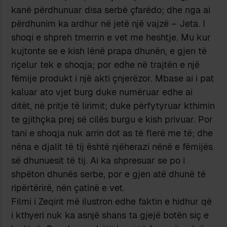
kanë përdhunuar disa serbë çfarëdo; dhe nga ai
përdhunim ka ardhur në jetë një vajzë – Jeta. I
shoqi e shpreh tmerrin e vet me heshtje. Mu kur
kujtonte se e kish lënë prapa dhunën, e gjen të
riçelur tek e shoqja; por edhe në trajtën e një
fëmije produkt i një akti çnjerëzor. Mbase ai i pat
kaluar ato vjet burg duke numëruar edhe ai
ditët, në pritje të lirimit; duke përfytyruar kthimin
te gjithçka prej së cilës burgu e kish privuar. Por
tani e shoqja nuk arrin dot as të flerë me të; dhe
nëna e djalit të tij është njëherazi nënë e fëmijës
së dhunuesit të tij. Ai ka shpresuar se po i
shpëton dhunës serbe, por e gjen atë dhunë të
ripërtërirë, nën çatinë e vet.
Filmi i Zeqirit më ilustron edhe faktin e hidhur që
i kthyeri nuk ka asnjë shans ta gjejë botën siç e