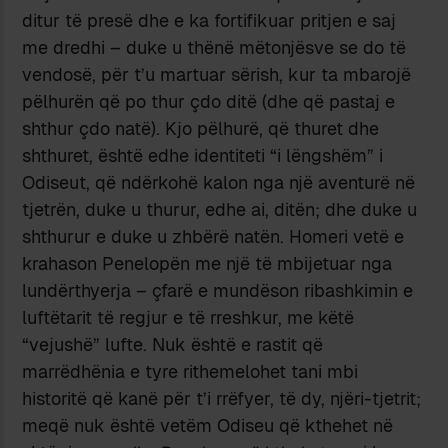
ditur të presë dhe e ka fortifikuar pritjen e saj
me dredhi – duke u thënë mëtonjësve se do të
vendosë, për t’u martuar sërish, kur ta mbarojë
pëlhurën që po thur çdo ditë (dhe që pastaj e
shthur çdo natë). Kjo pëlhurë, që thuret dhe
shthuret, është edhe identiteti “i lëngshëm” i
Odiseut, që ndërkohë kalon nga një aventurë në
tjetrën, duke u thurur, edhe ai, ditën; dhe duke u
shthurur e duke u zhbërë natën. Homeri vetë e
krahason Penelopën me një të mbijetuar nga
lundërthyerja – çfarë e mundëson ribashkimin e
luftëtarit të regjur e të rreshkur, me këtë
“vejushë” lufte. Nuk është e rastit që
marrëdhënia e tyre rithemelohet tani mbi
historitë që kanë për t’i rrëfyer, të dy, njëri-tjetrit;
meqë nuk është vetëm Odiseu që kthehet në