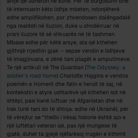
anije që udhëton në kohë. Për të burgosurin dhe
të internuarin këto lidhje mbeten, ndonjëherë
edhe amplifikohen, por zhvendosen dalëngadalë
nga realiteti në iluzion, duke u shndërruar në
prani iluzore të së shkuarës në të tashmen.
Mbase edhe për këtë arsye, ata që kthehen
gjithnjë rrjedhin gjak – sepse vendin e lidhjeve
të imagjinuara, e zënë tani plagët e amputimeve.
Te një artikull në The Guardian (
The Odyssey: a
soldier’s road home
) Charlotte Higgins e vendos
poemën e Homerit dhe fatin e heroit të saj, në
kontekstin e atyre ushtarëve që kthehen sot në
shtëpi, pasi kanë luftuar në Afganistan dhe në
Irak (unë tani do të shtoja: edhe në Ukrainë), për
të vërejtur se “thelbi i kësaj historie është ajo e
një luftëtari veteran që, pas një mungese të
gjatë, duhet ta gjejë njëfarësoj rrugën e kthimit