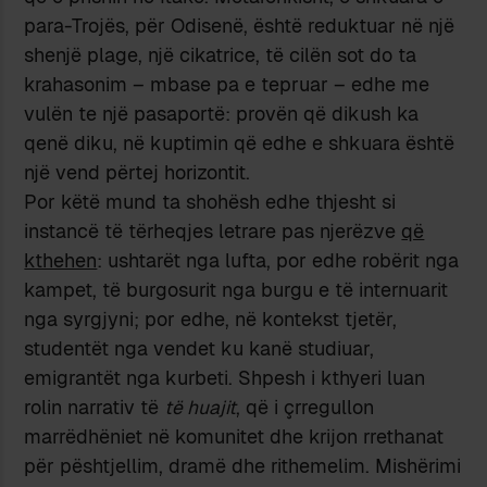
para-Trojës, për Odisenë, është reduktuar në një
shenjë plage, një cikatrice, të cilën sot do ta
krahasonim – mbase pa e tepruar – edhe me
vulën te një pasaportë: provën që dikush ka
qenë diku, në kuptimin që edhe e shkuara është
një vend përtej horizontit.
Por këtë mund ta shohësh edhe thjesht si
instancë të tërheqjes letrare pas njerëzve
që
kthehen
: ushtarët nga lufta, por edhe robërit nga
kampet, të burgosurit nga burgu e të internuarit
nga syrgjyni; por edhe, në kontekst tjetër,
studentët nga vendet ku kanë studiuar,
emigrantët nga kurbeti. Shpesh i kthyeri luan
rolin narrativ të
të huajit
, që i çrregullon
marrëdhëniet në komunitet dhe krijon rrethanat
për pështjellim, dramë dhe rithemelim. Mishërimi