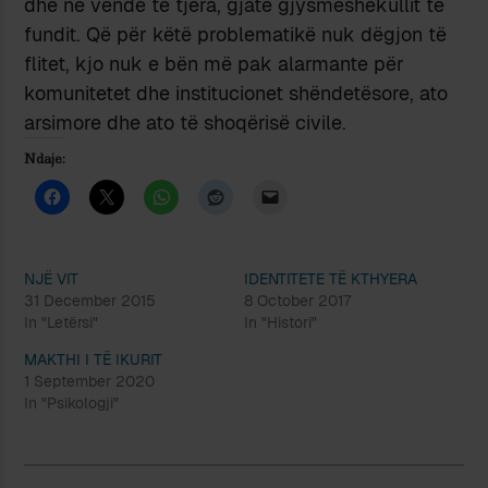
dhe në vende të tjera, gjatë gjysmëshekullit të
fundit. Që për këtë problematikë nuk dëgjon të
flitet, kjo nuk e bën më pak alarmante për
komunitetet dhe institucionet shëndetësore, ato
arsimore dhe ato të shoqërisë civile.
Ndaje:
NJË VIT
IDENTITETE TË KTHYERA
31 December 2015
8 October 2017
In "Letërsi"
In "Histori"
MAKTHI I TË IKURIT
1 September 2020
In "Psikologji"