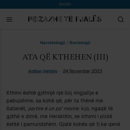
DHURO
Search
Narratologji
/
Sociologji
for:
ATA QË KTHEHEN (III)
Ardian Vehbiu
24 November 2023
Kthimi është gjithnjë një lloj ringjallje e
pabujshme, sa kohë që, për ta thënë me
italianët,
partire è un po’ morire
: kjo, ngaqë të
gjithë e dimë, me Heraklitin, se kthimi i plotë
është i pamundshëm. Gjatë kohës që ti ke qenë