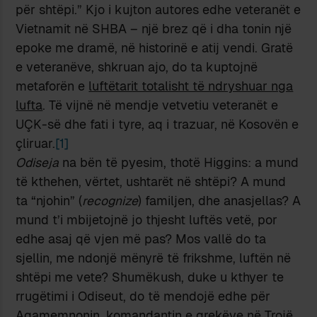
për shtëpi.” Kjo i kujton autores edhe veteranët e
Vietnamit në SHBA – një brez që i dha tonin një
epoke me dramë, në historinë e atij vendi. Gratë
e veteranëve, shkruan ajo, do ta kuptojnë
metaforën e
luftëtarit totalisht të ndryshuar nga
lufta
. Të vijnë në mendje vetvetiu veteranët e
UÇK-së dhe fati i tyre, aq i trazuar, në Kosovën e
çliruar.
[1]
Odiseja
na bën të pyesim, thotë Higgins: a mund
të kthehen, vërtet, ushtarët në shtëpi? A mund
ta “njohin” (
recognize
) familjen, dhe anasjellas? A
mund t’i mbijetojnë jo thjesht luftës vetë, por
edhe asaj që vjen më pas? Mos vallë do ta
sjellin, me ndonjë mënyrë të frikshme, luftën në
shtëpi me vete? Shumëkush, duke u kthyer te
rrugëtimi i Odiseut, do të mendojë edhe për
Agamemnonin, komandantin e grekëve në Trojë,