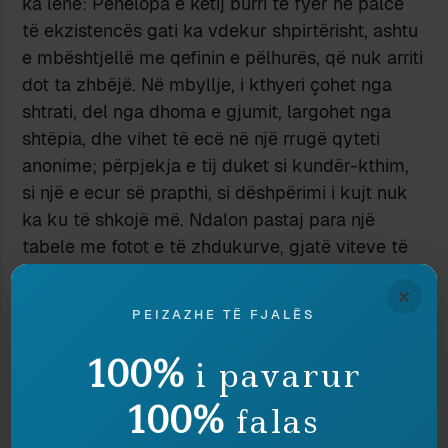
ka lënë: Penelopa e këtij burri të fyer në palcë
të ekzistencës gati ka vdekur shpirtërisht, ashtu
e mbështjellë me qefinin e pëlhurës, që nuk arriti
dot ta zhbëjë. Në mbyllje, i kthyeri çohet nga
shtrati, del nga dhoma e gjumit, largohet nga
shtëpia, dhe vihet të ecë në një rrugë qyteti
anonime; përpjekja e tij duket si kundër-kthim,
si një e ecur së prapthi, si dëshpërimi i kujt nuk
ka ku të shkojë më. Ndalon pastaj para një
tabele me fotot e të zhdukurve, gjatë viteve të
terrorit dhe të represionit serb në Kosovë, ku
×
sheh edhe portretin e vet: mbase edhe ndihet
PEIZAZHE TË FJALËS
më i qetë, brenda statusit të dikurshëm prej të
zhdukuri. Gruaja mbetet, përkundrazi, në
100%
i pavarur
mallkimin e shtëpisë së vet, e kthyer edhe ajo në
100%
vetminë me të cilën ndoshta ishte mësuar; në
falas
pamundësi edhe ajo, që të pajtojë me mendje