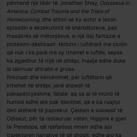
përmend një libër të Jonathan Shay,
Odysseus in
America: Combat Trauma and the Trials of
Homecoming
, dhe shton se ky autor e lexon
episodin e ekzekutimit të shërbëtoreve, pas
masakrës së mëtonjësve, si një lloj fantazie a
plotësimi dëshirash: tërbimi i luftëtarit me civilin
që nuk i ka parë me sy tmerret e luftës, sepse
ka zgjedhur të rrijë në shtëpi, madje edhe duke
ia lakmuar shtratin e gruas.
Rreziqet dhe kërcënimet, për luftëtarin që
kthehet në shtëpi, janë shpesh të
pakapërcyeshme, fatale: aq sa ai të mund të
humbë edhe atë pak identitet, që e ka ruajtur
deri atëherë të paprekur. Çelësin e suksesit të
Odiseut, për ta restauruar veten, Higgins e gjen
te Penelopa, që njëfarësoj rimerr edhe ajo
trajektoren narrative të së shoqit: edhe ajo ka