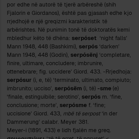
por edhe në autorë të tjerë arbëreshë (shih
Fjalorin e Giordanos), është pas gjasash edhe kjo
rrjedhojë e një greqizmi karakteristik të
arbërishtes. Në punimin tonë të doktoratës kemi
mbledhur këto të dhëna:
serpóset
‘night falls’
Mann 1948, 448 (Bashkimi),
serpós
‘darken’
Mann 1948, 448 (Godin),
serpósënj
‘completare,
finire, ultimare, concludere; imbrunire,
ottenebrare; fig. uccidere’ Giord. 433. -Rrjedhoja:
serpósur
(i, e, të) ‘terminato, ultimato, compiuto;
imbrunito; ucciso’,
serpósëm
(i, të)
-sme
(e)
‘finale, estinguibile; serotino’,
serpós
m. ‘fine,
conclusione; morte’,
serpósme
f. ‘fine;
uccisione’ Giord. 433,
mbë të serpost
‘in der
Dammerung’ calabr. Meyer 381.
Meyer-i (1891, 433) e lidh fjalën me greq.
σουρουπώνει
‘zë të erret, të ngryset’ <