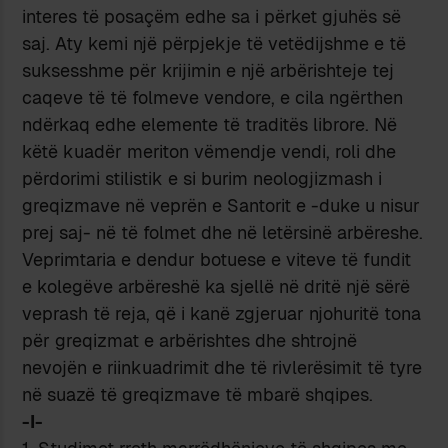
interes të posaçëm edhe sa i përket gjuhës së
saj. Aty kemi një përpjekje të vetëdijshme e të
suksesshme për krijimin e një arbërishteje tej
caqeve të të folmeve vendore, e cila ngërthen
ndërkaq edhe elemente të traditës librore. Në
këtë kuadër meriton vëmendje vendi, roli dhe
përdorimi stilistik e si burim neologjizmash i
greqizmave në veprën e Santorit e -duke u nisur
prej saj- në të folmet dhe në letërsinë arbëreshe.
Veprimtaria e dendur botuese e viteve të fundit
e kolegëve arbëreshë ka sjellë në dritë një sërë
veprash të reja, që i kanë zgjeruar njohuritë tona
për greqizmat e arbërishtes dhe shtrojnë
nevojën e riinkuadrimit dhe të rivlerësimit të tyre
në suazë të greqizmave të mbarë shqipes.
-I-