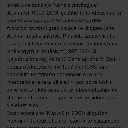
leksiku ka qenë një fushë e privilegjuar
studimesh (1997: 200), çështje të rëndësishme si
shpërndarja gjeografike
,
shpeshtësia
dhe
funksioni stilistik
i greqizmave të shqipes janë
studiuar relativisht pak. Po ashtu
izosemia
dhe
posaçërisht
huazimet përkthimore (calques)
nuk
janë shqyrtuar imtësisht (1997: 212-13).
Fjalorët etimologjikë të B. Demirajt dhe V. Orel-it,
botuar përkatësisht më 1997 dhe 1998, janë
padyshim kontribute për lëndën e re dhe
interpretimet e reja që sjellin, por do të kishin
qenë më të plotë nëse do të mbështeteshin më
shumë në të dhënat e greqishtes, e sidomos në
dialektet e saj.
Disertacioni ynë (Κυριαζής 2001) shqyrton
integrimin fonetik dhe morfologjik të huazimeve