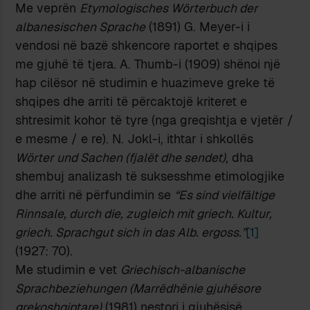
Me veprën
Etymologisches Wörterbuch der
albanesischen Sprache
(1891) G. Meyer-i i
vendosi në bazë shkencore raportet e shqipes
me gjuhë të tjera. Α. Thumb-i (1909) shënoi një
hap cilësor në studimin e huazimeve greke të
shqipes dhe arriti të përcaktojë kriteret e
shtresimit kohor të tyre (nga greqishtja e vjetër /
e mesme / e re). N. Jokl-i, ithtar i shkollës
Wörter und Sachen (fjalët dhe sendet)
, dha
shembuj analizash të suksesshme etimologjike
dhe arriti në përfundimin se
“Es sind vielfältige
Rinnsale, durch die, zugleich mit griech. Kultur,
griech. Sprachgut sich in das Alb. ergoss.”
[1]
(1927: 70).
Me studimin e vet
Griechisch-albanische
Sprachbeziehungen (Marrëdhënie gjuhësore
grekoshqiptare)
(1981) nestori i gjuhësisë