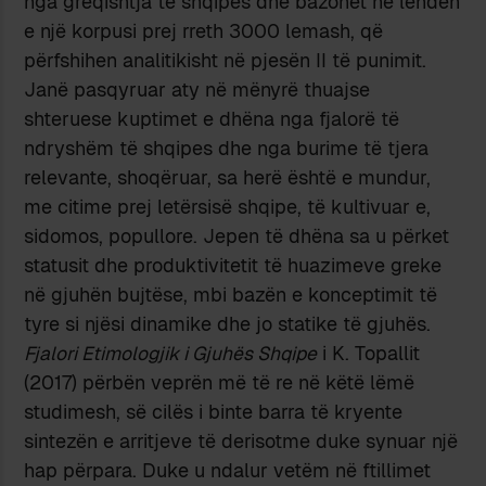
nga greqishtja të shqipes dhe bazohet në lëndën
e një korpusi prej rreth 3000 lemash, që
përfshihen analitikisht në pjesën II të punimit.
Janë pasqyruar aty në mënyrë thuajse
shteruese kuptimet e dhëna nga fjalorë të
ndryshëm të shqipes dhe nga burime të tjera
relevante, shoqëruar, sa herë është e mundur,
me citime prej letërsisë shqipe, të kultivuar e,
sidomos, popullore. Jepen të dhëna sa u përket
statusit dhe produktivitetit të huazimeve greke
në gjuhën bujtëse, mbi bazën e konceptimit të
tyre si njësi dinamike dhe jo statike të gjuhës.
Fjalori Etimologjik i Gjuhës Shqipe
i K. Topallit
(2017) përbën veprën më të re në këtë lëmë
studimesh, së cilës i binte barra të kryente
sintezën e arritjeve të derisotme duke synuar një
hap përpara. Duke u ndalur vetëm në ftillimet