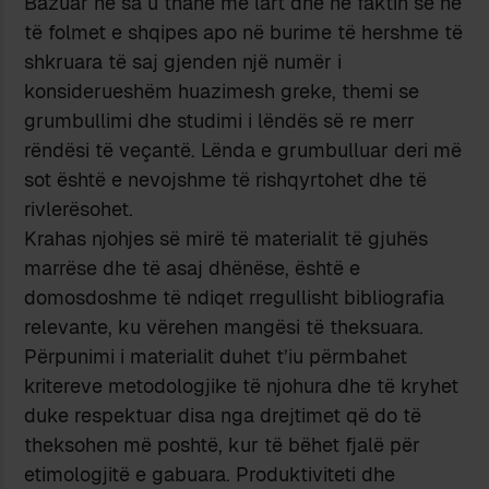
Bazuar në sa u thanë më lart dhe në faktin se në
të folmet e shqipes apo në burime të hershme të
shkruara të saj gjenden një numër i
konsiderueshëm huazimesh greke, themi se
grumbullimi dhe studimi i lëndës së re merr
rëndësi të veçantë. Lënda e grumbulluar deri më
sot është e nevojshme të rishqyrtohet dhe të
rivlerësohet.
Krahas njohjes së mirë të materialit të gjuhës
marrëse dhe të asaj dhënëse, është e
domosdoshme të ndiqet rregullisht bibliografia
relevante, ku vërehen mangësi të theksuara.
Përpunimi i materialit duhet t’iu përmbahet
kritereve metodologjike të njohura dhe të kryhet
duke respektuar disa nga drejtimet që do të
theksohen më poshtë, kur të bëhet fjalë për
etimologjitë e gabuara. Produktiviteti dhe