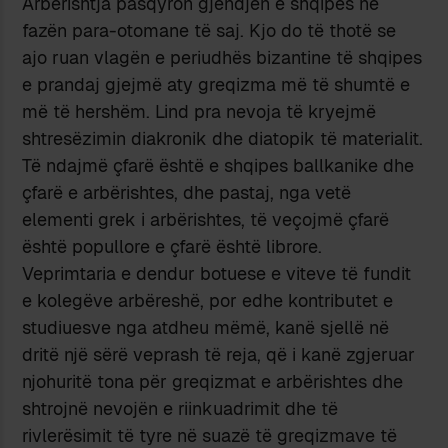
Arbërishtja pasqyron gjendjen e shqipes në
fazën para-otomane të saj. Kjo do të thotë se
ajo ruan vlagën e periudhës bizantine të shqipes
e prandaj gjejmë aty greqizma më të shumtë e
më të hershëm. Lind pra nevoja të kryejmë
shtresëzimin diakronik dhe diatopik të materialit.
Të ndajmë çfarë është e shqipes ballkanike dhe
çfarë e arbërishtes, dhe pastaj, nga vetë
elementi grek i arbërishtes, të veçojmë çfarë
është popullore e çfarë është librore.
Veprimtaria e dendur botuese e viteve të fundit
e kolegëve arbëreshë, por edhe kontributet e
studiuesve nga atdheu mëmë, kanë sjellë në
dritë një sërë veprash të reja, që i kanë zgjeruar
njohuritë tona për greqizmat e arbërishtes dhe
shtrojnë nevojën e riinkuadrimit dhe të
rivlerësimit të tyre në suazë të greqizmave të