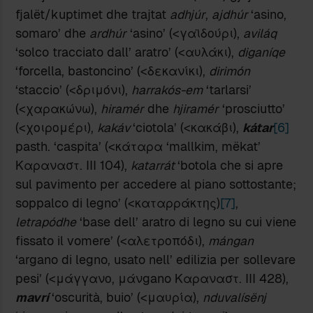
fjalët/kuptimet dhe trajtat
adhjúr
,
ajdhúr
‘asino,
somaro’ dhe
ardhúr
‘asino’ (<γαϊδούρι),
aviláq
‘solco tracciato dall’ aratro’ (<αυλάκι),
diganíqe
‘forcella, bastoncino’ (<δεκανίκι),
dirimón
‘staccio’ (<δριμόνι),
harrakós-em
‘tarlarsi’
(<χαρακώνω),
hiramér
dhe
hjiramér
‘prosciutto’
(<χοιρομέρι),
kakáv
‘ciotola’ (<κακάβι),
kátar
[6]
pasth. ‘caspita’ (<κάταρα ‘mallkim, mëkat’
Καραναστ. ΙΙΙ 104),
katarrát
‘botola che si apre
sul pavimento per accedere al piano sottostante;
soppalco di legno’ (<καταρράκτης)
[7]
,
letrapódhe
‘base dell’ aratro di legno su cui viene
fissato il vomere’ (<αλετροπόδι),
mángan
‘argano di legno, usato nell’ edilizia per sollevare
pesi’ (<μάγγανο, μάνgano Καραναστ. ΙΙΙ 428),
mavrí
‘oscurità, buio’ (<μαυρία),
nduvalísënj