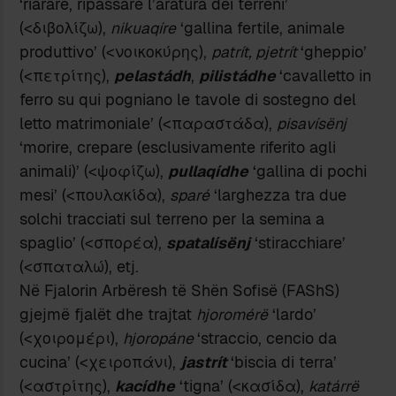
‘riarare, ripassare l’aratura dei terreni’
(<διβολίζω),
nikuaqíre
‘gallina fertile, animale
produttivo’ (<νοικοκύρης),
patrít, pjetrít
‘gheppio’
(<πετρίτης),
pelastádh
,
pilistádhe
‘cavalletto in
ferro su qui pogniano le tavole di sostegno del
letto matrimoniale’ (<παραστάδα),
pisavísënj
‘morire, crepare (esclusivamente riferito agli
animali)’ (<ψοφίζω),
pullaqídhe
‘gallina di pochi
mesi’ (<πουλακίδα),
sparé
‘larghezza tra due
solchi tracciati sul terreno per la semina a
spaglio’ (<σπορέα),
spatalísënj
‘stiracchiare’
(<σπαταλώ), etj.
Νë Fjalorin Arbëresh të Shën Sofisë (FAShS)
gjejmë fjalët dhe trajtat
hjoromérë
‘lardo’
(<χοιρομέρι),
hjoropáne
‘straccio, cencio da
cucina’ (<χειροπάνι),
jastrít
‘biscia di terra’
(<αστρίτης),
kacídhe
‘tigna’ (<κασίδα),
katárrë