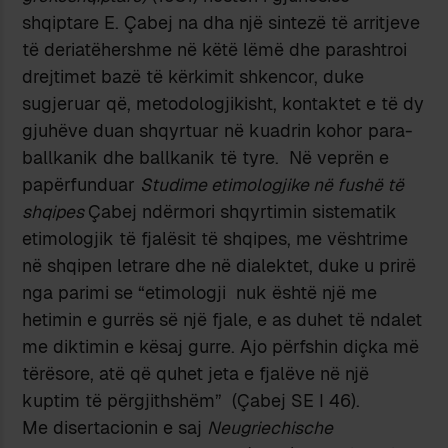
shqiptare E. Çabej na dha një sintezë të arritjeve
të deriatëhershme në këtë lëmë dhe parashtroi
drejtimet bazë të kërkimit shkencor, duke
sugjeruar që, metodologjikisht, kontaktet e të dy
gjuhëve duan shqyrtuar në kuadrin kohor para-
ballkanik dhe ballkanik të tyre. Në veprën e
papërfunduar
Studime etimologjike në fushë të
shqipes
Çabej ndërmori shqyrtimin sistematik
etimologjik të fjalësit të shqipes, me vështrime
në shqipen letrare dhe në dialektet, duke u prirë
nga parimi se “etimologji nuk është një me
hetimin e gurrës së një fjale, e as duhet të ndalet
me diktimin e kësaj gurre. Ajo përfshin diçka më
tërësore, atë që quhet jeta e fjalëve në një
kuptim të përgjithshëm” (Çabej SE I 46).
Me disertacionin e saj
Neugriechische