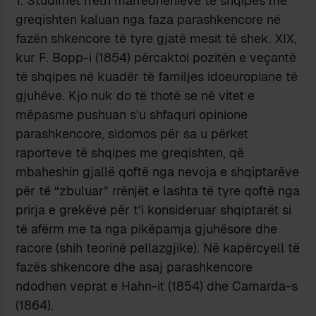
1. Studimet rreth marrëdhënieve të shqipes me
greqishten kaluan nga faza parashkencore në
fazën shkencore të tyre gjatë mesit të shek. XIX,
kur F. Bopp-i (1854) përcaktoi pozitën e veçantë
të shqipes në kuadër të familjes idoeuropiane të
gjuhëve. Kjo nuk do të thotë se në vitet e
mëpasme pushuan s’u shfaquri opinione
parashkencore, sidomos për sa u përket
raporteve të shqipes me greqishten, që
mbaheshin gjallë qoftë nga nevoja e shqiptarëve
për të “zbuluar” rrënjët e lashta të tyre qoftë nga
prirja e grekëve për t’i konsideruar shqiptarët si
të afërm me ta nga pikëpamja gjuhësore dhe
racore (shih teorinë pellazgjike). Në kapërcyell të
fazës shkencore dhe asaj parashkencore
ndodhen veprat e Hahn-it (1854) dhe Camarda-s
(1864).