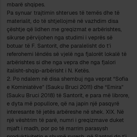
mbarë shqipes.
Pa synuar trajtimin shterues të temës dhe të
materialit, do të shtjellojmë në vazhdim disa
çështje që lidhen me greqizmat e arbërishtes,
sikurse përvijohen nga studimi i veprës së
botuar të F. Santorit, dhe paralelisht do t’i
referohemi lëndës së vjelë nga fjalorët lokalë të
arbërishtes si dhe nga vepra dhe nga fjalori
italisht-shqip-arbërisht i N. Ketës.
2. Po ndalem në disa shembuj nga veprat “Sofia
e Kominiatëve” (Sauku Bruci 2011) dhe “Emira”
(Sauku Bruci 2018) të Santorit, e para më librore,
e dyta më popullore, që na japin një pasqyrë
interesante të jetës arbëreshe në shek. XIX. Në
një vështrim të parë, numri i greqizmave duket
mjaft i madh, por po të marrim parasysh
produktivitetin e shumë syresh, që Santori do t’i