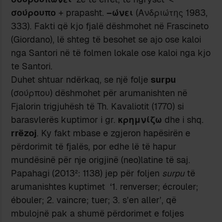
σούρουπο
+ prapasht.
–
ώνει
(Ανδριώτης 1983,
333). Fakti që kjo fjalë dëshmohet në Frascineto
(Giordano), lë shteg të besohet se ajo ose kaloi
nga Santori në të folmen lokale ose kaloi nga kjo
te Santori.
Duhet shtuar ndërkaq, se një folje
surpu
(σούρπου) dëshmohet për arumanishten në
Fjalorin trigjuhësh të Th. Kavaliotit (1770) si
barasvlerës kuptimor i gr.
κρημνίζω
dhe i shq.
rrëzoj
. Ky fakt mbase e zgjeron hapësirën e
përdorimit të fjalës, por edhe lë të hapur
mundësinë për nje origjinë (neo)latine të saj.
Papahagi (2013²: 1138) jep për foljen
surpu
të
arumanishtes kuptimet ‘1. renverser; écrouler;
ébouler; 2. vaincre; tuer; 3. s’en aller’, që
mbulojnë pak a shumë përdorimet e foljes