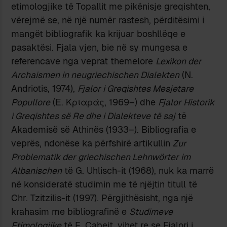
etimologjike të Topallit me pikënisje greqishten,
vërejmë se, në një numër rastesh, përditësimi i
mangët bibliografik ka krijuar boshllëqe e
pasaktësi. Fjala vjen, bie në sy mungesa e
referencave nga veprat themelore
Lexikon der
Archaismen in neugriechischen Dialekten
(N.
Andriotis, 1974),
Fjalor i Greqishtes Mesjetare
Popullore
(Ε. Κριαράς, 1969–) dhe
Fjalor Historik
i Greqishtes së Re dhe i Dialekteve të saj
të
Akademisë së Athinës (1933–). Bibliografia e
veprës, ndonëse ka përfshirë artikullin
Zur
Problematik der griechischen Lehnwörter im
Albanischen
të G. Uhlisch-it (1968), nuk ka marrë
në konsideratë studimin me të njëjtin titull të
Chr. Tzitzilis-it (1997). Përgjithësisht, nga një
krahasim me bibliografinë e
Studimeve
Etimologjike
të E. Çabejt, vihet re se Fjalori i