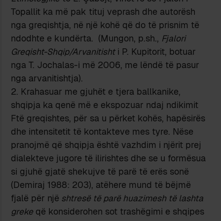
Topallit ka më pak tituj veprash dhe autorësh
nga greqishtja, në një kohë që do të prisnim të
ndodhte e kundërta. (Mungon, p.sh.,
Fjalori
Greqisht-Shqip/Arvanitisht
i P. Kupitorit, botuar
nga T. Jochalas-i më 2006, me lëndë të pasur
nga arvanitishtja).
2. Krahasuar me gjuhët e tjera ballkanike,
shqipja ka qenë më e ekspozuar ndaj ndikimit
Ftë greqishtes, për sa u përket kohës, hapësirës
dhe intensitetit të kontakteve mes tyre. Nëse
pranojmë që shqipja është vazhdim i njërit prej
dialekteve jugore të ilirishtes dhe se u formësua
si gjuhë gjatë shekujve të parë të erës sonë
(Demiraj 1988: 203), atëhere mund të bëjmë
fjalë për një
shtresë të parë huazimesh të lashta
greke
që konsiderohen sot trashëgimi e shqipes