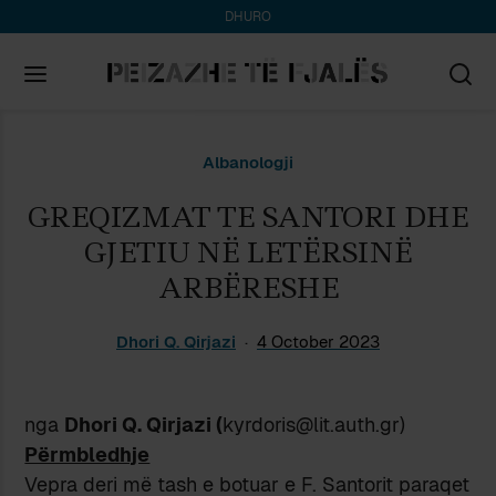
DHURO
Search
Albanologji
for:
GREQIZMAT TE SANTORI DHE
GJETIU NË LETËRSINË
ARBËRESHE
Dhori Q. Qirjazi
4 October 2023
nga
Dhori Q. Qirjazi (
kyrdoris@lit.auth.gr)
Përmbledhje
Vepra deri më tash e botuar e F. Santorit paraqet