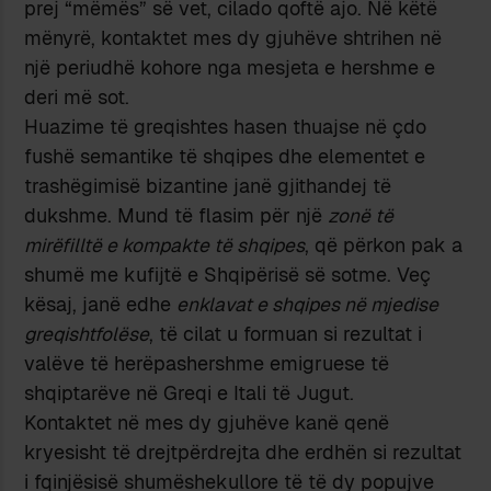
prej “mëmës” së vet, cilado qoftë ajo. Në këtë
mënyrë, kontaktet mes dy gjuhëve shtrihen në
një periudhë kohore nga mesjeta e hershme e
deri më sot.
Huazime të greqishtes hasen thuajse në çdo
fushë semantike të shqipes dhe elementet e
trashëgimisë bizantine janë gjithandej të
dukshme. Mund të flasim për një
zonë të
mirëfilltë e kompakte të shqipes
, që përkon pak a
shumë me kufijtë e Shqipërisë së sotme. Veç
kësaj, janë edhe
enklavat e shqipes në mjedise
greqishtfolëse
, të cilat u formuan si rezultat i
valëve të herëpashershme emigruese të
shqiptarëve në Greqi e Itali të Jugut.
Kontaktet në mes dy gjuhëve kanë qenë
kryesisht të drejtpërdrejta dhe erdhën si rezultat
i fqinjësisë shumëshekullore të të dy popujve