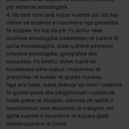
për kërkimet etimologjike.
4. Në ditët tona janë krijuar kushtet për një hop
cilësor në studimin e huazimeve nga greqishtja
të shqipes. Ky hop ka për t’u arritur nëse
studimet etimologjike mbështeten në parime të
qarta metodologjike, duke u dhënë përparësi
kritereve kronologjike, gjeografike dhe
semantike. Po kështu, duhet marrë në
konsideratë edhe statusi i huazimeve të
greqishtes në kuadër të gjuhës marrëse.
Nga ana tjetër, duhet shënuar se niveli i zotërimit
të gjuhës greke dhe përgjithësisht i njohjes së
botës greke në Shqipëri, sidomos në radhët e
specialistëve, janë aktualisht të mangëta, me
gjithë kushtet e favorshme të krijuara gjatë
dhjetëvjeçarëve të fundit.