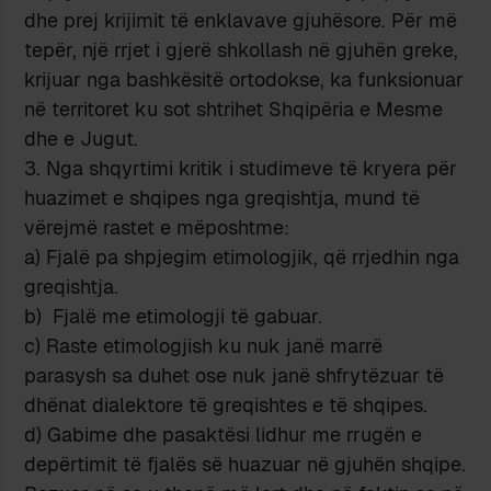
dhe prej krijimit të enklavave gjuhësore. Për më
tepër, një rrjet i gjerë shkollash në gjuhën greke,
krijuar nga bashkësitë ortodokse, ka funksionuar
në territoret ku sot shtrihet Shqipëria e Mesme
dhe e Jugut.
3. Nga shqyrtimi kritik i studimeve të kryera për
huazimet e shqipes nga greqishtja, mund të
vërejmë rastet e mëposhtme:
a) Fjalë pa shpjegim etimologjik, që rrjedhin nga
greqishtja.
b) Fjalë me etimologji të gabuar.
c) Raste etimologjish ku nuk janë marrë
parasysh sa duhet ose nuk janë shfrytëzuar të
dhënat dialektore të greqishtes e të shqipes.
d) Gabime dhe pasaktësi lidhur me rrugën e
depërtimit të fjalës së huazuar në gjuhën shqipe.