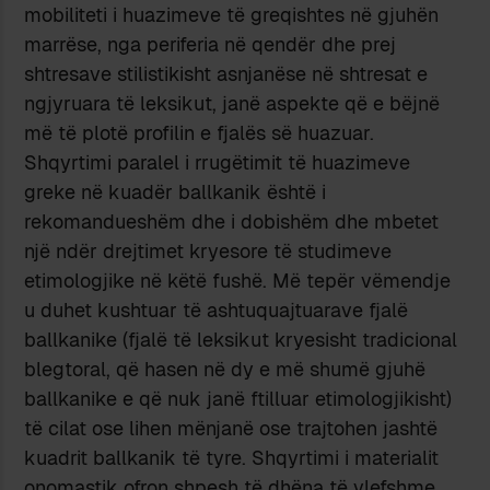
mobiliteti i huazimeve të greqishtes në gjuhën
marrëse, nga periferia në qendër dhe prej
shtresave stilistikisht asnjanëse në shtresat e
ngjyruara të leksikut, janë aspekte që e bëjnë
më të plotë profilin e fjalës së huazuar.
Shqyrtimi paralel i rrugëtimit të huazimeve
greke në kuadër ballkanik është i
rekomandueshëm dhe i dobishëm dhe mbetet
një ndër drejtimet kryesore të studimeve
etimologjike në këtë fushë. Më tepër vëmendje
u duhet kushtuar të ashtuquajtuarave fjalë
ballkanike (fjalë të leksikut kryesisht tradicional
blegtoral, që hasen në dy e më shumë gjuhë
ballkanike e që nuk janë ftilluar etimologjikisht)
të cilat ose lihen mënjanë ose trajtohen jashtë
kuadrit ballkanik të tyre. Shqyrtimi i materialit
onomastik ofron shpesh të dhëna të vlefshme