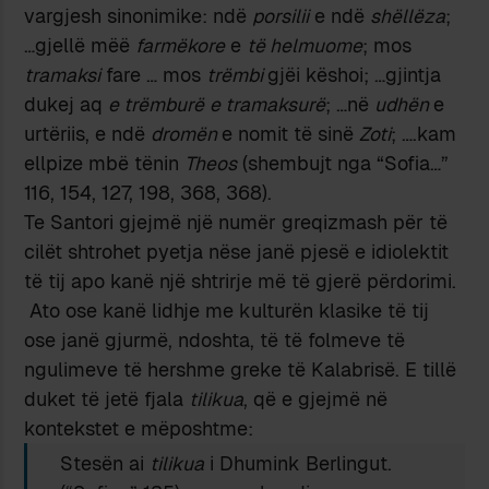
vargjesh sinonimike: ndë
porsilii
e ndë
shëllëza
;
…gjellë mëë
farmëkore
e
të helmuome
; mos
tramaksi
fare … mos
trëmbi
gjëi këshoi; …gjintja
dukej aq
e trëmburë
e tramaksurë
; …në
udhën
e
urtëriis, e ndë
dromën
e nomit të sinë
Zoti
; ….kam
ellpize mbë tënin
Theos
(shembujt nga “Sofia…”
116, 154, 127, 198, 368, 368).
Te Santori gjejmë një numër greqizmash për të
cilët shtrohet pyetja nëse janë pjesë e idiolektit
të tij apo kanë një shtrirje më të gjerë përdorimi.
Ato ose kanë lidhje me kulturën klasike të tij
ose janë gjurmë, ndoshta, të të folmeve të
ngulimeve të hershme greke të Kalabrisë. E tillë
duket të jetë fjala
tilikua
, që e gjejmë në
kontekstet e mëposhtme:
Stesën ai
tilikua
i Dhumink Berlingut.