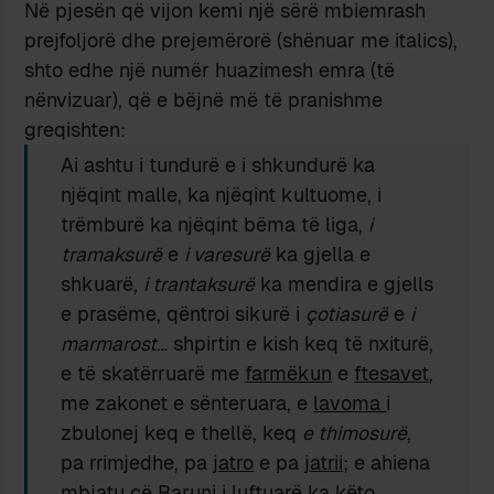
Në pjesën që vijon kemi një sërë mbiemrash
prejfoljorë dhe prejemërorë (shënuar me italics),
shto edhe një numër huazimesh emra (të
nënvizuar), që e bëjnë më të pranishme
greqishten:
Ai ashtu i tundurë e i shkundurë ka
njëqint malle, ka njëqint kultuome, i
trëmburë ka njëqint bëma të liga,
i
tramaksurë
e
i varesurë
ka gjella e
shkuarë,
i trantaksurë
ka mendira e gjells
e prasëme, qëntroi sikurë i
çotiasurë
e
i
marmarost
… shpirtin e kish keq të nxiturë,
e të skatërruarë me
farmëkun
e
ftesavet
,
me zakonet e sënteruara, e
lavoma
i
zbulonej keq e thellë, keq
e thimosurë
,
pa rrimjedhe, pa
jatro
e pa
jatrii
; e ahiena
mbjatu çë Baruni i luftuarë ka këto