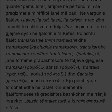
quante “pemullore”, arrijmë në përfundimin se
greqizmat e mirëfilltë janë më pak. Në vargun e
fjalëve
i llavur, llavuri, llavni, llavurisht
, greqizëm
i mirëfilltë është vetëm folja
llav
‘inspiritore’, që e
gjejmë qysh në fjalorin e N. Ketës. Po ashtu
fjalët
tramaksi
(
një thirm tramaksie
) dhe
tramaksore
(
ka cjudhia tramaksore
),
trantaksi
dhe
trantaksore
(
ëndërrë trantaksore
),
fjantaksi
, etj.
janë formime prapashtesore të foljeve gjegjëse
tramaks
(τρομάζω, aoristi τρόμαξ-),
trantaks
(τραντάζω, aoristi τράνταξ-) dhe
fjantaks
(φαντάζω, aoristi φάνταξ-). Kjo përshtypje
forcohet edhe në rastet kur elemente
fjalëformuese të greqishtes bashkohen me rrënjë
jogreke:
…buzën të mal
eps
urë, e kurmin qim
os
urë
e të zi
.