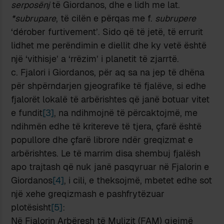
serposënj
të Giordanos, dhe e lidh me lat.
*subrupare
, të cilën e përqas me f.
subrupere
‘dérober furtivement’. Sido që të jetë, të errurit
lidhet me perëndimin e diellit dhe ky vetë është
një ‘vithisje’ a ‘rrëzim’ i planetit të zjarrtë.
c. Fjalori i Giordanos, për aq sa na jep të dhëna
për shpërndarjen gjeografike të fjalëve, si edhe
fjalorët lokalë të arbërishtes që janë botuar vitet
e fundit
[3]
, na ndihmojnë të përcaktojmë, me
ndihmën edhe të kritereve të tjera, çfarë është
popullore dhe çfarë librore ndër greqizmat e
arbërishtes. Le të marrim disa shembuj fjalësh
apo trajtash që nuk janë pasqyruar në Fjalorin e
Giordanos
[4]
, i cili, e theksojmë, mbetet edhe sot
një xehe greqizmash e pashfrytëzuar
plotësisht
[5]
:
Në Fjalorin Arbëresh të Mulizit (FAM) gjejmë