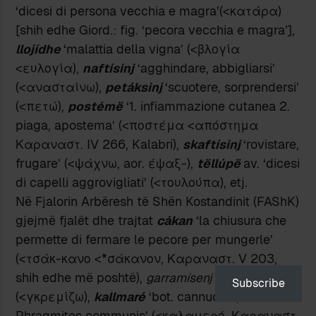
‘dicesi di persona vecchia e magra’(<κατάρα)
[shih edhe Giord.: fig. ‘pecora vecchia e magra’],
llojídhe
‘malattia della vigna’ (<βλογία
<ευλογία),
naftísinj
‘agghindare, abbigliarsi’
(<ανασταίνω),
petáksinj
‘scuotere, sorprendersi’
(<πετώ),
postémë
‘1. infiammazione cutanea 2.
piaga, apostema’ (<ποστέμα <απόστημα
Καραναστ. ΙV 266, Kalabri),
skaftísinj
‘rovistare,
frugare’ (<ψάχνω, aor. έψαξ-),
tëllúpë
av. ‘dicesi
di capelli aggrovigliati’ (<τουλούπα), etj.
Në Fjalorin Arbëresh të Shën Kostandinit (FAShK)
gjejmë fjalët dhe trajtat
cákan
‘la chiusura che
permette di fermare le pecore per mungerle’
(<τσάκ-κανο <*σάκανον, Καραναστ. V 203,
shih edhe më poshtë),
garram
í
senj
‘dirupare’
Subscribe
(<γκρεμίζω),
kallmar
é
‘bot. cannuccia,
Phragmites communis’ (<καλαμερό, Καραναστ.