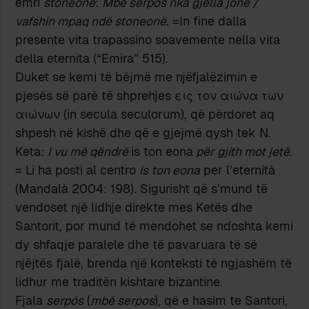
emri
stoneonë
:
Mbë serpos nka gjella jonë /
vafshin mpaq ndë stoneonë.
=In fine dalla
presente vita trapassino soavemente nella vita
della eternita (“Emira” 515).
Duket se kemi të bëjmë me njëfjalëzimin e
pjesës së parë të shprehjes εις τον αιώνα των
αιώνων (in secula seculorum), që përdoret aq
shpesh në kishë dhe që e gjejmë qysh tek N.
Keta:
I vu më qëndrë
is ton eona
për gjith mot jetë
.
= Li ha posti al centro
is ton eona
per l’eternità
(Mandalà 2004: 198). Sigurisht që s’mund të
vendoset një lidhje direkte mes Ketës dhe
Santorit, por mund të mendohet se ndoshta kemi
dy shfaqje paralele dhe të pavaruara të së
njëjtës fjalë, brenda një konteksti të ngjashëm të
lidhur me traditën kishtare bizantine.
Fjala
serpós
(
mbë serpos
), që e hasim te Santori,