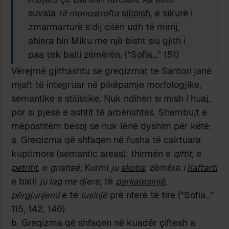
suvala
të monostrofta
silloish
, e sikurë i
zmarmarturë s’dij cilën udh të mirrij,
ahiera hiri Miku me një bisht siu gjith i
paa tek balli zëmërën. (“Sofia…” 151)
Vërejmë gjithashtu se greqizmat te Santori janë
mjaft të integruar në pikëpamje morfologjike,
semantike e stilistike. Nuk ndihen si mish i huaj,
por si pjesë e ashtit të arbërishtes. Shembujt e
mëposhtëm besoj se nuk lënë dyshim për këtë:
a. Greqizma që shfaqen në fusha të caktuara
kuptimore (semantic areas): thirmën e
qiftit
, e
petritit
, e
grishsë;
Kurmi
ju
skotis
, zëmëra
i
llaftarti
e balli
ju lag me djers
; të
parkalesinjë
,
përgjunjemi
e të
lusinjë
prë nterë të tire (“Sofia…”
115, 142, 146).
b. Greqizma që shfaqen në kuadër çiftesh a