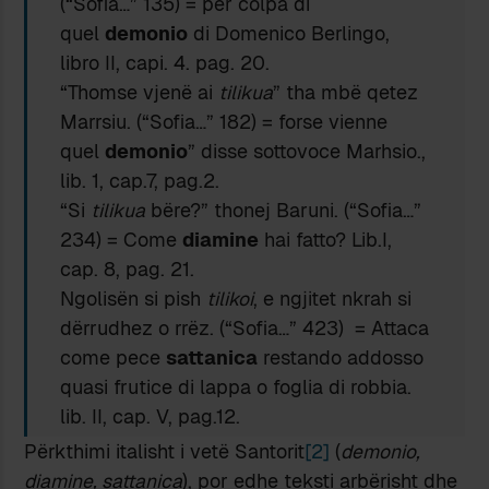
(“Sofia…” 135) = per colpa di
quel
demonio
di Domenico Berlingo,
libro II, capi. 4. pag. 20.
“Thomse vjenë ai
tilikua
” tha mbë qetez
Marrsiu. (“Sofia…” 182) = forse vienne
quel
demonio
” disse sottovoce Marhsio.,
lib. 1, cap.7, pag.2.
“Si
tilikua
bëre?” thonej Baruni. (“Sofia…”
234) = Come
diamine
hai fatto? Lib.I,
cap. 8, pag. 21.
Ngolisën si pish
tilikoi
, e ngjitet nkrah si
dërrudhez o rrëz. (“Sofia…” 423) = Attaca
come pece
sattanica
restando addosso
quasi frutice di lappa o foglia di robbia.
lib. II, cap. V, pag.12.
Përkthimi italisht i vetë Santorit
[2]
(
demonio,
diamine, sattanica
), por edhe teksti arbërisht dhe