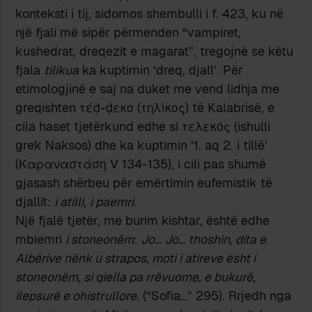
konteksti i tij, sidomos shembulli i f. 423, ku në
një fjali më sipër përmenden “vampiret,
kushedrat, dreqezit e magarat”, tregojnë se këtu
fjala
tilikua
ka kuptimin ‘dreq, djall’. Për
etimologjinë e saj na duket me vend lidhja me
greqishten τέḍ-ḍεκο (τηλίκος) të Kalabrisë, e
cila haset tjetërkund edhe si τελεκός (ishulli
grek Νaksos) dhe ka kuptimin ‘1. aq 2. i tillë’
(Καραναστάση V 134-135), i cili pas shumë
gjasash shërbeu për emërtimin eufemistik të
djallit:
i atilli
,
i paemri
.
Një fjalë tjetër, me burim kishtar, është edhe
mbiemri
i stoneonëm
:
Jo… Jo… thoshin, dita e
Albërive nënk u strapos, moti i atireve ësht i
stoneonëm, si qiella pa rrëvuome, e bukurë,
ilepsurë e ohistrullore.
(“Sofia…” 295). Rrjedh nga