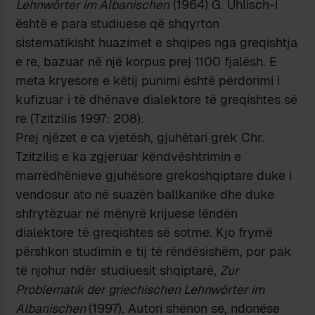
Lehnwörter im Albanischen
(1964) G. Uhlisch-i
është e para studiuese që shqyrton
sistematikisht huazimet e shqipes nga greqishtja
e re, bazuar në një korpus prej 1100 fjalësh. E
meta kryesore e këtij punimi është përdorimi i
kufizuar i të dhënave dialektore të greqishtes së
re (Tzitzilis 1997: 208).
Prej njëzet e ca vjetësh, gjuhëtari grek Chr.
Tzitzilis e ka zgjeruar këndvështrimin e
marrëdhënieve gjuhësore grekoshqiptare duke i
vendosur ato në suazën ballkanike dhe duke
shfrytëzuar në mënyrë krijuese lëndën
dialektore të greqishtes së sotme. Kjo frymë
përshkon studimin e tij të rëndësishëm, por pak
të njohur ndër studiuesit shqiptarë,
Zur
Problematik der griechischen Lehnwörter im
Albanischen
(1997). Autori shënon se, ndonëse