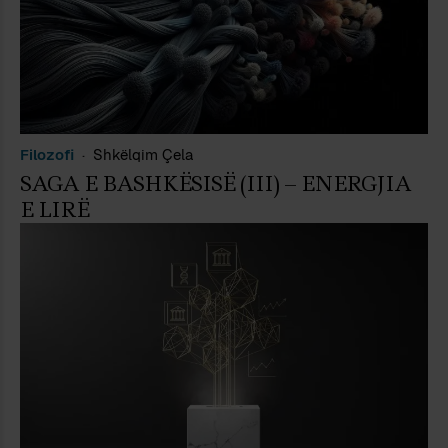
Filozofi
Shkëlqim Çela
SAGA E BASHKËSISË (III) – ENERGJIA
E LIRË