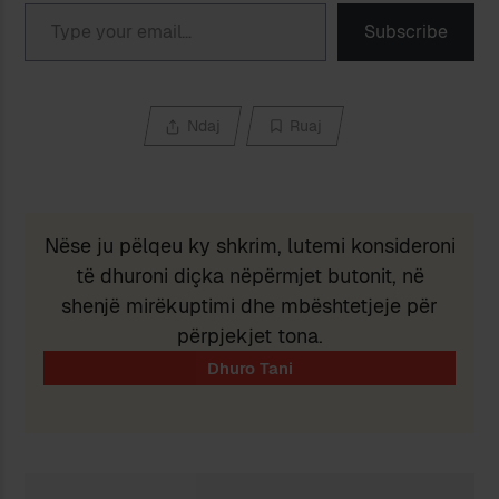
Type your email…
Subscribe
Ndaj
Ruaj
Nëse ju pëlqeu ky shkrim, lutemi konsideroni
të dhuroni diçka nëpërmjet butonit, në
shenjë mirëkuptimi dhe mbështetjeje për
përpjekjet tona.