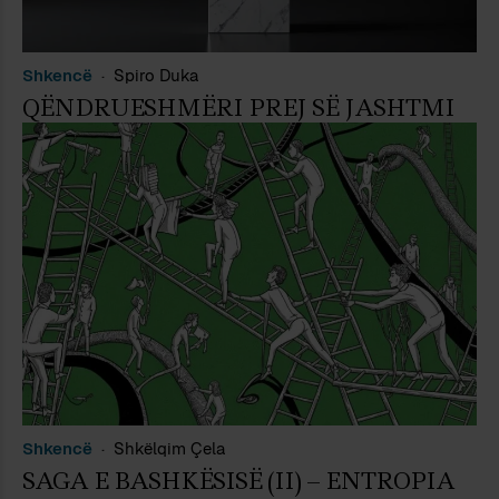
Shkencë
Spiro Duka
QËNDRUESHMËRI PREJ SË JASHTMI
Shkencë
Shkëlqim Çela
SAGA E BASHKËSISË (II) – ENTROPIA