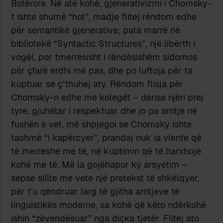
Botërore. Në atë kohë, gjenerativizmi i Chomsky-
t ishte shumë “hot”, madje flitej rëndom edhe
për semantikë gjenerative; pata marrë në
bibliotekë “Syntactic Structures”, një libërth i
vogël, por tmerrësisht i rëndësishëm sidomos
për çfarë erdhi më pas, dhe po luftoja për ta
kuptuar se ç’thuhej aty.
Rëndom flisja për
Chomsky-n edhe me kolegët – derisa njëri prej
tyre, gjuhëtar i respektuar dhe jo pa arritje në
fushën e vet, më shpjegoi se Chomsky ishte
tashmë “i kapërcyer”, prandaj nuk ia vlente që
të merreshe me të, në kuptimin që të harxhoje
kohë me të. Më la gojëhapur ky arsyetim –
sepse sillte me vete një pretekst të shkëlqyer,
për t’u qëndruar larg të gjitha arritjeve të
linguistikës moderne, sa kohë që këto ndërkohë
ishin “zëvendësuar” nga diçka tjetër. Flitej ato