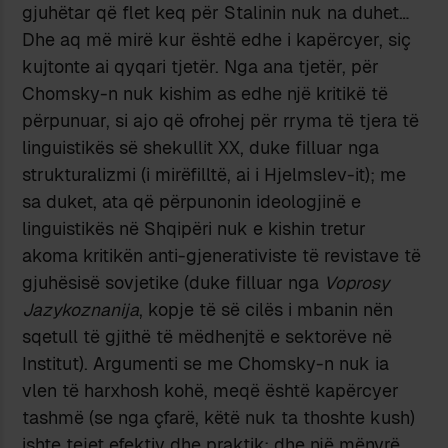
gjuhëtar që flet keq për Stalinin nuk na duhet…
Dhe aq më mirë kur është edhe i kapërcyer, siç
kujtonte ai qyqari tjetër. Nga ana tjetër, për
Chomsky-n nuk kishim as edhe një kritikë të
përpunuar, si ajo që ofrohej për rryma të tjera të
linguistikës së shekullit XX, duke filluar nga
strukturalizmi (i mirëfilltë, ai i Hjelmslev-it); me
sa duket, ata që përpunonin ideologjinë e
linguistikës në Shqipëri nuk e kishin tretur
akoma kritikën anti-gjenerativiste të revistave të
gjuhësisë sovjetike (duke filluar nga
Voprosy
Jazykoznanija
, kopje të së cilës i mbanin nën
sqetull të gjithë të mëdhenjtë e sektorëve në
Institut). Argumenti se me Chomsky-n nuk ia
vlen të harxhosh kohë, meqë është kapërcyer
tashmë (se nga çfarë, këtë nuk ta thoshte kush)
ishte tejet efektiv dhe praktik; dhe një mënyrë