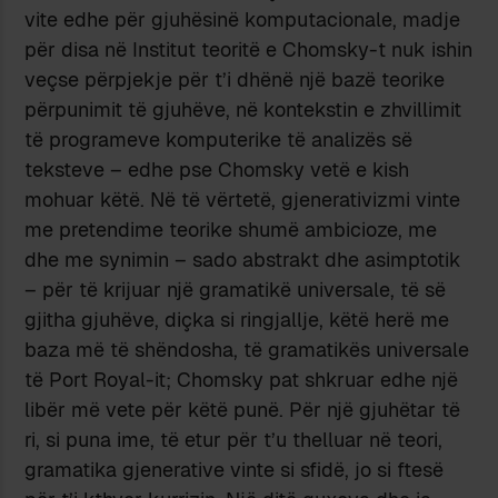
vite edhe për gjuhësinë komputacionale, madje
për disa në Institut teoritë e Chomsky-t nuk ishin
veçse përpjekje për t’i dhënë një bazë teorike
përpunimit të gjuhëve, në kontekstin e zhvillimit
të programeve komputerike të analizës së
teksteve – edhe pse Chomsky vetë e kish
mohuar këtë. Në të vërtetë, gjenerativizmi vinte
me pretendime teorike shumë ambicioze, me
dhe me synimin – sado abstrakt dhe asimptotik
– për të krijuar një gramatikë universale, të së
gjitha gjuhëve, diçka si ringjallje, këtë herë me
baza më të shëndosha, të gramatikës universale
të Port Royal-it; Chomsky pat shkruar edhe një
libër më vete për këtë punë. Për një gjuhëtar të
ri, si puna ime, të etur për t’u thelluar në teori,
gramatika gjenerative vinte si sfidë, jo si ftesë