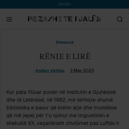
DHURO
Search
Shkencë
for:
RËNIE E LIRË
Ardian Vehbiu
3 May 2023
Kur pata filluar punën në Institutin e Gjuhësisë
dhe të Letërsisë, në 1982, më tërhiqte shumë
biblioteka e pasur që kishin atje dhe mundësia
që më jepej për t’u njohur me linguistikën e
shekullit XX, veçanërisht zhvillimet pas Luftës II