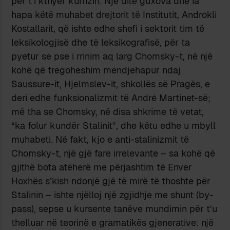
për t’i kthyer kurrizin. Një ditë guxova dhe ia
hapa këtë muhabet drejtorit të Institutit, Androkli
Kostallarit, që ishte edhe shefi i sektorit tim të
leksikologjisë dhe të leksikografisë, për ta
pyetur se pse i rrinim aq larg Chomsky-t, në një
kohë që tregoheshim mendjehapur ndaj
Saussure-it, Hjelmslev-it, shkollës së Pragës, e
deri edhe funksionalizmit të André Martinet-së;
më tha se Chomsky, në disa shkrime të vetat,
“ka folur kundër Stalinit”, dhe këtu edhe u mbyll
muhabeti. Në fakt, kjo e anti-stalinizmit të
Chomsky-t, një gjë fare irrelevante – sa kohë që
gjithë bota atëherë me përjashtim të Enver
Hoxhës s’kish ndonjë gjë të mirë të thoshte për
Stalinin – ishte njëlloj një zgjidhje me shunt (by-
pass), sepse u kursente tanëve mundimin për t’u
thelluar në teorinë e gramatikës gjenerative: një