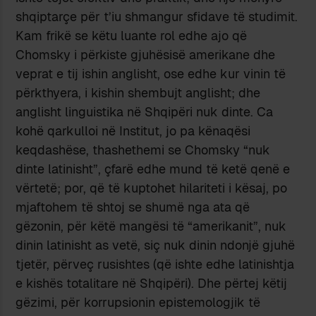
shqiptarçe për t’iu shmangur sfidave të studimit.
Kam frikë se këtu luante rol edhe ajo që
Chomsky i përkiste gjuhësisë amerikane dhe
veprat e tij ishin anglisht, ose edhe kur vinin të
përkthyera, i kishin shembujt anglisht; dhe
anglisht linguistika në Shqipëri nuk dinte. Ca
kohë qarkulloi në Institut, jo pa kënaqësi
keqdashëse, thashethemi se Chomsky “nuk
dinte latinisht”, çfarë edhe mund të ketë qenë e
vërtetë; por, që të kuptohet hilariteti i kësaj, po
mjaftohem të shtoj se shumë nga ata që
gëzonin, për këtë mangësi të “amerikanit”, nuk
dinin latinisht as vetë, siç nuk dinin ndonjë gjuhë
tjetër, përveç rusishtes (që ishte edhe latinishtja
e kishës totalitare në Shqipëri). Dhe përtej këtij
gëzimi, për korrupsionin epistemologjik të