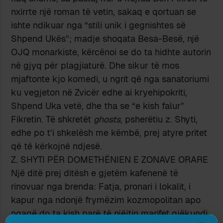
nxirrte një roman të vetin, sakaq e qortuan se
ishte ndikuar nga “stili unik i gegnishtes së
Shpend Ukës”; madje shoqata Besa-Besë, një
OJQ monarkiste, kërcënoi se do ta hidhte autorin
në gjyq për plagjiaturë. Dhe sikur të mos
mjaftonte kjo komedi, u ngrit që nga sanatoriumi
ku vegjeton në Zvicër edhe ai kryehipokriti,
Shpend Uka vetë, dhe tha se “e kish falur”
Fikretin. Të shkretët
ghosts
, psherëtiu z. Shyti,
edhe po t’i shkelësh me këmbë, prej atyre pritet
që të kërkojnë ndjesë.
Z. SHYTI PËR DOMETHËNIEN E ZONAVE ORARE
Një ditë prej ditësh e gjetëm kafenenë të
rinovuar nga brenda: Fatja, pronari i lokalit, i
kapur nga ndonjë frymëzim kozmopolitan apo
ngaqë do ta kish parë të njëjtin marifet gjëkundi