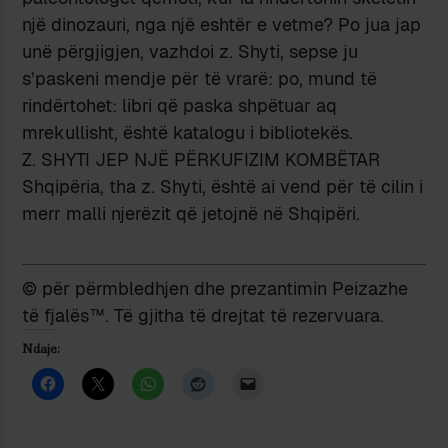
një dinozauri, nga një eshtër e vetme? Po jua jap
unë përgjigjen, vazhdoi z. Shyti, sepse ju
s’paskeni mendje për të vrarë: po, mund të
rindërtohet: libri që paska shpëtuar aq
mrekullisht, është katalogu i bibliotekës.
Z. SHYTI JEP NJË PËRKUFIZIM KOMBËTAR
Shqipëria, tha z. Shyti, është ai vend për të cilin i
merr malli njerëzit që jetojnë në Shqipëri.
© për përmbledhjen dhe prezantimin Peizazhe
të fjalës™. Të gjitha të drejtat të rezervuara.
Ndaje: