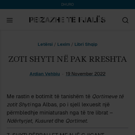
DHURO
Search
Letërsi
/
Lexim
/
Libri Shqip
for:
ZOTI SHYTI NË PAK RRESHTA
Ardian Vehbiu
19 November 2022
Me rastin e botimit të tanishëm të
Qortimeve të
zotit Shyti
nga Albas, po i sjell lexuesit një
përmbledhje miniaturash nga të tre librat –
Ndërhyrjet
,
Kusuret
dhe
Qortimet
.