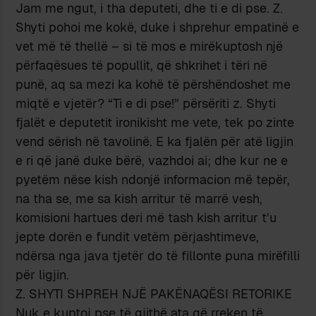
Jam me ngut, i tha deputeti, dhe ti e di pse. Z.
Shyti pohoi me kokë, duke i shprehur empatinë e
vet më të thellë – si të mos e mirëkuptosh një
përfaqësues të popullit, që shkrihet i tëri në
punë, aq sa mezi ka kohë të përshëndoshet me
miqtë e vjetër? “Ti e di pse!” përsëriti z. Shyti
fjalët e deputetit ironikisht me vete, tek po zinte
vend sërish në tavolinë. E ka fjalën për atë ligjin
e ri që janë duke bërë, vazhdoi ai; dhe kur ne e
pyetëm nëse kish ndonjë informacion më tepër,
na tha se, me sa kish arritur të marrë vesh,
komisioni hartues deri më tash kish arritur t’u
jepte dorën e fundit vetëm përjashtimeve,
ndërsa nga java tjetër do të fillonte puna mirëfilli
për ligjin.
Z. SHYTI SHPREH NJË PAKËNAQËSI RETORIKE
Nuk e kuptoj pse të gjithë ata që rreken të