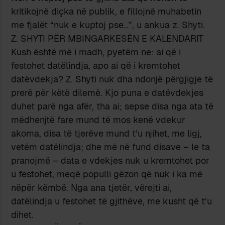
kritikojnë diçka në publik, e fillojnë muhabetin
me fjalët “nuk e kuptoj pse…”, u ankua z. Shyti.
Z. SHYTI PËR MBINGARKESËN E KALENDARIT
Kush është më i madh, pyetëm ne: ai që i
festohet datëlindja, apo ai që i kremtohet
datëvdekja? Z. Shyti nuk dha ndonjë përgjigje të
prerë për këtë dilemë. Kjo puna e datëvdekjes
duhet parë nga afër, tha ai; sepse disa nga ata të
mëdhenjtë fare mund të mos kenë vdekur
akoma, disa të tjerëve mund t’u njihet, me ligj,
vetëm datëlindja; dhe më në fund disave – le ta
pranojmë – data e vdekjes nuk u kremtohet por
u festohet, meqë populli gëzon që nuk i ka më
nëpër këmbë. Nga ana tjetër, vërejti ai,
datëlindja u festohet të gjithëve, me kusht që t’u
dihet.