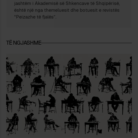
jashtëm i Akademisë së Shkencave të Shqipërisë,
është një nga themeluesit dhe botuesit e revistës
“Peizazhe të fjalës”.
TË NGJASHME