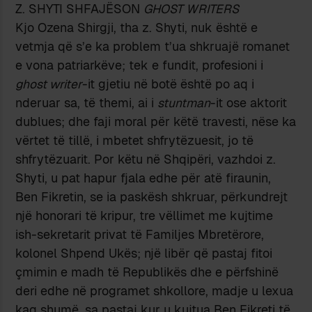
Z. SHYTI SHFAJËSON
GHOST WRITERS
Kjo Ozena Shirgji, tha z. Shyti, nuk është e
vetmja që s’e ka problem t’ua shkruajë romanet
e vona patriarkëve; tek e fundit, profesioni i
ghost writer
-it gjetiu në botë është po aq i
nderuar sa, të themi, ai i
stuntman
-it ose aktorit
dublues; dhe faji moral për këtë travesti, nëse ka
vërtet të tillë, i mbetet shfrytëzuesit, jo të
shfrytëzuarit. Por këtu në Shqipëri, vazhdoi z.
Shyti, u pat hapur fjala edhe për atë firaunin,
Ben Fikretin, se ia paskësh shkruar, përkundrejt
një honorari të kripur, tre vëllimet me kujtime
ish-sekretarit privat të Familjes Mbretërore,
kolonel Shpend Ukës; një libër që pastaj fitoi
çmimin e madh të Republikës dhe e përfshinë
deri edhe në programet shkollore, madje u lexua
kaq shumë, sa pastaj kur u kujtua Ben Fikreti të