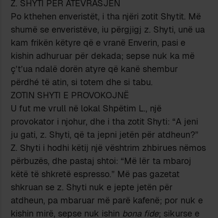
Z. SHYTI PËR ATËVRASJEN
Po kthehen enveristët, i tha njëri zotit Shytit. Më
shumë se enveristëve, iu përgjigj z. Shyti, unë ua
kam frikën këtyre që e vranë Enverin, pasi e
kishin adhuruar për dekada; sepse nuk ka më
ç’t’ua ndalë dorën atyre që kanë shembur
përdhé të atin, si totem dhe si tabu.
ZOTIN SHYTI E PROVOKOJNË
U fut me vrull në lokal Shpëtim L., një
provokator i njohur, dhe i tha zotit Shyti: “A jeni
ju gati, z. Shyti, që ta jepni jetën për atdheun?”
Z. Shyti i hodhi këtij një vështrim zhbirues nëmos
përbuzës, dhe pastaj shtoi: “Më lër ta mbaroj
këtë të shkretë espresso.” Më pas gazetat
shkruan se z. Shyti nuk e jepte jetën për
atdheun, pa mbaruar më parë kafenë; por nuk e
kishin mirë, sepse nuk ishin
bona fide
; sikurse e