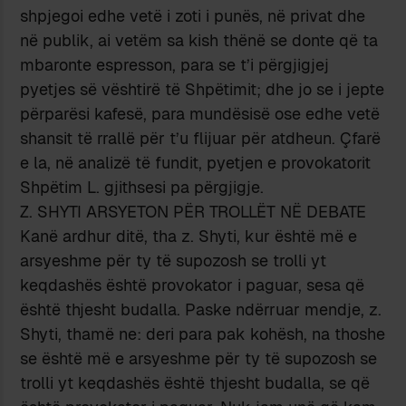
shpjegoi edhe vetë i zoti i punës, në privat dhe
në publik, ai vetëm sa kish thënë se donte që ta
mbaronte espresson, para se t’i përgjigjej
pyetjes së vështirë të Shpëtimit; dhe jo se i jepte
përparësi kafesë, para mundësisë ose edhe vetë
shansit të rrallë për t’u flijuar për atdheun. Çfarë
e la, në analizë të fundit, pyetjen e provokatorit
Shpëtim L. gjithsesi pa përgjigje.
Z. SHYTI ARSYETON PËR TROLLËT NË DEBATE
Kanë ardhur ditë, tha z. Shyti, kur është më e
arsyeshme për ty të supozosh se trolli yt
keqdashës është provokator i paguar, sesa që
është thjesht budalla. Paske ndërruar mendje, z.
Shyti, thamë ne: deri para pak kohësh, na thoshe
se është më e arsyeshme për ty të supozosh se
trolli yt keqdashës është thjesht budalla, se që