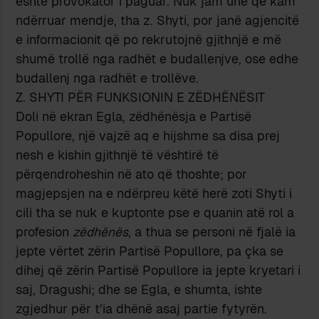
është provokator i paguar. Nuk jam unë që kam
ndërruar mendje, tha z. Shyti, por janë agjencitë
e informacionit që po rekrutojnë gjithnjë e më
shumë trollë nga radhët e budallenjve, ose edhe
budallenj nga radhët e trollëve.
Z. SHYTI PËR FUNKSIONIN E ZËDHËNËSIT
Doli në ekran Egla, zëdhënësja e Partisë
Popullore, një vajzë aq e hijshme sa disa prej
nesh e kishin gjithnjë të vështirë të
përqendroheshin në ato që thoshte; por
magjepsjen na e ndërpreu këtë herë zoti Shyti i
cili tha se nuk e kuptonte pse e quanin atë rol a
profesion
zëdhënës
, a thua se personi në fjalë ia
jepte vërtet zërin Partisë Popullore, pa çka se
dihej që zërin Partisë Popullore ia jepte kryetari i
saj, Dragushi; dhe se Egla, e shumta, ishte
zgjedhur për t’ia dhënë asaj partie fytyrën.