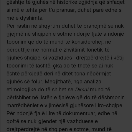
çështje të gjuhësinë historike zgjidhja që shfaqet
si më e lehta për t’u pranuar, duhet parë edhe si
më e dyshimta.
Për rastin në shqyrtim duhet të pranojmë se nuk
gjejmë në shqipen e sotme ndonjë fjalë a ndonjë
toponim që do të mund të konsiderohej, në
përputhje me normat e zhvillimit fonetik të
gjuhës shqipe, si vazhdues i drejtpërdrejtë i këtij
toponimi të lashtë, çka do të thotë se ai nuk
është përcjellë deri në ditët tona nëpërmjet
gjuhës së folur. Megjithatë, nga analiza
etimologjike do të shihet se
Dimal
mund të
përfshihet në listën e fjalëve që do të dëshmonin
marrëdhëniet e vijimësisë gjuhësore iliro-shqipe.
Për ndonjë fjalë ilire të dokumentuar, edhe në
qoftë se nuk gjendet një vazhduese e
drejtpërdrejtë në shqipen e sotme, mund të