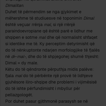
Dimalitan
.
Duhet të përmendim se nga gjykimet e
mëhershme të studiuesve në toponimin
Dimal
është veçuar rrënja
mal
, si një rrënjë
paraindoevropiane që është parë e lidhur me
shqipen e sotme
mal
dhe që normalisht shfaqet
si identike me të. Ky perceptim detyrimisht që
do të nënkuptonte ndarjen morfologjike të fjalës
në
di
–
mal-
, dhe do të shpjegohej shumë thjesht:
Dimal = dy male.
Këtu do të qëndronte përputhja midis palëve:
fjala
mal
do të përbënte një provë të lidhjeve
gjuhësore iliro-shqipe dhe problemi i vijimësisë
do të ishte përfundimisht i mbyllur për
pellazgologët.
Por duhet pasur gjithmonë parasysh se në