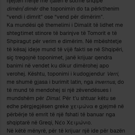
njëjtën rrënjë me fjalën e sotme shqipe
dimën
/
dimër
dhe toponimin do ta përkthenim
“vendi i dimrit” ose “vend për dimërim”.
Ka mundësi që themelimi i Dimalit të lidhet me
shtegtimet stinore të barinjve të Tomorit e të
Shpiragut për verim e dimërim. Në mbështetje
të kësaj ideje mund të vijë fakti se në Shqipëri,
siç tregojnë toponimet, janë krijuar qendra
banimi në vendet ku dikur dimërohej apo
verohej. Kështu, toponimi i kudogjendur
Verri
,
me shumë gjasa i burimit latin, nga
invernus
, do
të mund të mendohej si një zëvendësues i
mundshëm për
Dimal
. Për t’u shtuar këtu se
edhe përgjegjësen greke χειμώνα e gjejmë në
përbërje të emrit të një fshati të banuar nga
shqiptarë në Greqi, Νέο Χειμώνιο.
Në këtë mënyrë, për të krijuar një ide për bazën