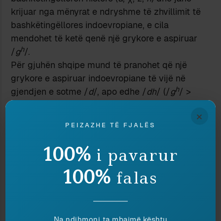
krijuar nga mënyrat e ndryshme të zhvillimit të
bashkëtingëllores indoevropiane, e cila
mendohet të ketë qenë një grykore e aspiruar
h
/
g
/.
Për gjuhën shqipe mund të pranohet që një
grykore e aspiruar indoevropiane të vijë në
h
gjendjen e sotme /
d
/, apo edhe /
dh
/ (/
g
/ >
d
/
dh
), siç mund të dëshmojnë fjalët
dorë
,
derr
,
×
dhëndër
,
dhe-u
,
dhi-a
,
dyllë
etj.
PEIZAZHE TË FJALËS
Një zhvillim i tillë do të mund të pranohej edhe
për ilirishten. Kështu, në qoftë se emri
Dardan
do
100%
i pavarur
të lidhej me fjalën
dardhë
, do të mendohej i
h
100%
ardhur nga një bazë *g
erd;
dasar
mund të
falas
h
lidhet me një bazë *g
os, si përkim me
sllavishten
gost
,
gostit
. Po ashtu edhe elementi
h
de
-, nga një *g
e-, në emrin e përbërë
Demetër
Na ndihmoni ta mbajmë kështu