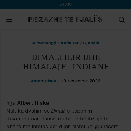
DHURO
Search
Albanologji
/
Antikitet
/
Gjuhësi
for:
DIMALI ILIR DHE
HIMALAJET INDIANE
Albert Riska
19 November 2022
nga
Albert Riska
Nuk ka dyshim se
Dimal
, si toponim i
dokumentuar i Ilirisë, do të përbënte një të
dhënë me interes për dijen historiko-gjuhësore