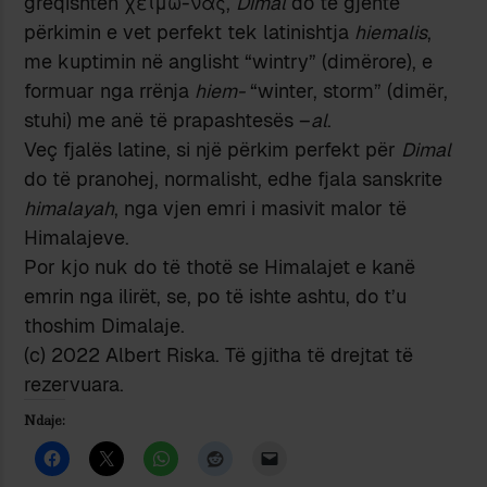
greqishten χειμώ-νας,
Dimal
do të gjente
përkimin e vet perfekt tek latinishtja
hiemalis
,
me kuptimin në anglisht “wintry” (dimërore), e
formuar nga rrënja
hiem-
“winter, storm” (dimër,
stuhi) me anë të prapashtesës –
al
.
Veç fjalës latine, si një përkim perfekt për
Dimal
do të pranohej, normalisht, edhe fjala sanskrite
himalayah
, nga vjen emri i masivit malor të
Himalajeve.
Por kjo nuk do të thotë se Himalajet e kanë
emrin nga ilirët, se, po të ishte ashtu, do t’u
thoshim Dimalaje.
(c) 2022 Albert Riska. Të gjitha të drejtat të
rezervuara.
Ndaje: