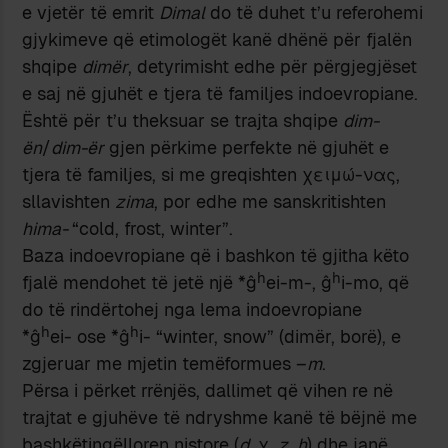
e vjetër të emrit
Dimal
do të duhet t’u referohemi
gjykimeve që etimologët kanë dhënë për fjalën
shqipe
dimër
, detyrimisht edhe për përgjegjëset
e saj në gjuhët e tjera të familjes indoevropiane.
Është për t’u theksuar se trajta shqipe
dim-
ën
/
dim-ër
gjen përkime perfekte në gjuhët e
tjera të familjes, si me greqishten χειμώ-νας,
sllavishten
zima
, por edhe me sanskritishten
hima-
“cold, frost, winter”.
Baza indoevropiane që i bashkon të gjitha këto
h
h
fjalë mendohet të jetë një *ĝ
ei-m-, ĝ
i-mo, që
do të rindërtohej nga lema indoevropiane
h
h
*ĝ
ei- ose *ĝ
i- “winter, snow” (dimër, borë), e
zgjeruar me mjetin temëformues –
m
.
Përsa i përket rrënjës, dallimet që vihen re në
trajtat e gjuhëve të ndryshme kanë të bëjnë me
bashkëtingëlloren nistore (
d
, χ,
z
,
h
) dhe janë