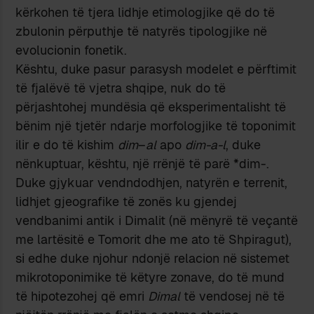
kërkohen të tjera lidhje etimologjike që do të
zbulonin përputhje të natyrës tipologjike në
evolucionin fonetik.
Kështu, duke pasur parasysh modelet e përftimit
të fjalëvë të vjetra shqipe, nuk do të
përjashtohej mundësia që eksperimentalisht të
bënim një tjetër ndarje morfologjike të toponimit
ilir e do të kishim
dim
–
al
apo
dim-a-l
, duke
nënkuptuar, kështu, një rrënjë të parë *dim-.
Duke gjykuar vendndodhjen, natyrën e terrenit,
lidhjet gjeografike të zonës ku gjendej
vendbanimi antik i Dimalit (në mënyrë të veçantë
me lartësitë e Tomorit dhe me ato të Shpiragut),
si edhe duke njohur ndonjë relacion në sistemet
mikrotoponimike të këtyre zonave, do të mund
të hipotezohej që emri
Dimal
të vendosej në të