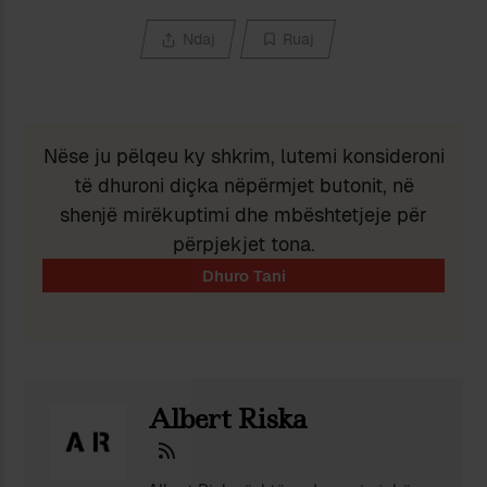
Ndaj
Ruaj
Nëse ju pëlqeu ky shkrim, lutemi konsideroni
të dhuroni diçka nëpërmjet butonit, në
shenjë mirëkuptimi dhe mbështetjeje për
përpjekjet tona.
Albert Riska