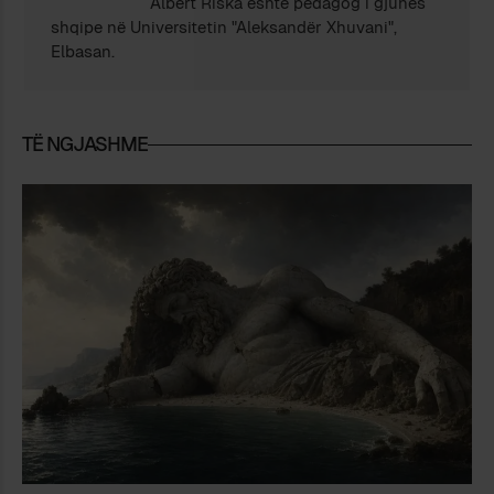
Albert Riska është pedagog i gjuhës
shqipe në Universitetin "Aleksandër Xhuvani",
Elbasan.
TË NGJASHME