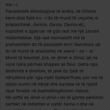
me –
l
.
Pavarësisht etimologjive të errëta, në ilirishte
kemi disa fjalë ku –
l
do të mund të veçohej si
prapashtesë,
Gentila
,
Danila
,
Dastila
etj.,
kuptohet e zgjeruar në çdo rast me një zanore
mbështetëse. Një rast normalisht më të
pranueshëm do të paraqiste emri
Skerdilaid
, që
do të mund të analizohej në
skerd
–
ila
–
id
.
Mund të besohet, pra, se
dimër
e
Dimal
, që na
vijnë njëra përmes shqipes së folur, tjetra nga
dëshmitë e ilirishtes, të jenë dy fjalë të
ndryshme për nga mjeti fjalëpërftues, por me të
njëjtin burim në rrënjë dhe bartëse të të njëjtit
tipar fonetik në bashkëtingëlloren nistore.
Në qoftë se
dimë-n
/
dimë-r
do të gjente përkimin
perfekt në indishten e vjetër
hema-n
dhe në