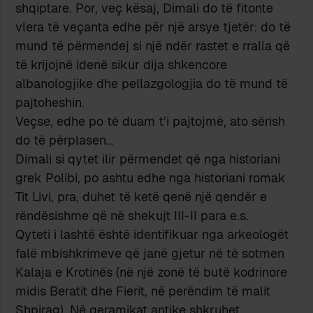
shqiptare. Por, veç kësaj, Dimali do të fitonte
vlera të veçanta edhe për një arsye tjetër: do të
mund të përmendej si një ndër rastet e rralla që
të krijojnë idenë sikur dija shkencore
albanologjike dhe pellazgologjia do të mund të
pajtoheshin.
Veçse, edhe po të duam t’i pajtojmë, ato sërish
do të përplasen…
Dimali si qytet ilir përmendet që nga historiani
grek Polibi, po ashtu edhe nga historiani romak
Tit Livi, pra, duhet të ketë qenë një qendër e
rëndësishme që në shekujt III-II para e.s.
Qyteti i lashtë është identifikuar nga arkeologët
falë mbishkrimeve që janë gjetur në të sotmen
Kalaja e Krotinës (në një zonë të butë kodrinore
midis Beratit dhe Fierit, në perëndim të malit
Shpirag). Në qeramikat antike shkruhet