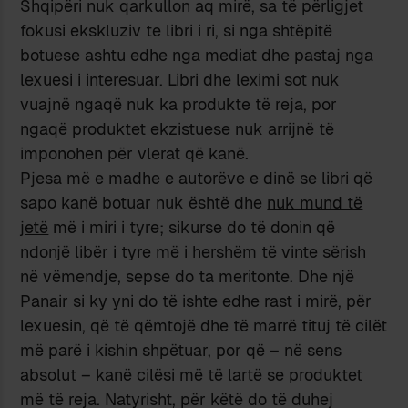
Shqipëri nuk qarkullon aq mirë, sa të përligjet
fokusi ekskluziv te libri i ri, si nga shtëpitë
botuese ashtu edhe nga mediat dhe pastaj nga
lexuesi i interesuar. Libri dhe leximi sot nuk
vuajnë ngaqë nuk ka produkte të reja, por
ngaqë produktet ekzistuese nuk arrijnë të
imponohen për vlerat që kanë.
Pjesa më e madhe e autorëve e dinë se libri që
sapo kanë botuar nuk është dhe
nuk mund të
jetë
më i miri i tyre; sikurse do të donin që
ndonjë libër i tyre më i hershëm të vinte sërish
në vëmendje, sepse do ta meritonte. Dhe një
Panair si ky yni do të ishte edhe rast i mirë, për
lexuesin, që të qëmtojë dhe të marrë tituj të cilët
më parë i kishin shpëtuar, por që – në sens
absolut – kanë cilësi më të lartë se produktet
më të reja. Natyrisht, për këtë do të duhej