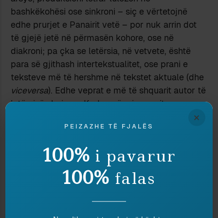
bashkëkohësi ose sinkroni – siç e vërtetojnë
edhe prurjet e Panairit vetë – por nuk arrin dot
të gjejë jetë në përmasën kohore, ose në
diakroni; pa çka se letërsia, në vetvete, është
para së gjithash intertekstualitet, ose prani e
teksteve më të hershme në tekstet aktuale (dhe
viceversa
). Edhe veprat e më të shquarit autor të
letërsisë shqipe – Kadaresë – i paraqiten
×
lexuesit si të ishin letra bixhozi të shtruara për
PEIZAZHE TË FJALËS
një
solitaire
madhështor, ose jashtë përmasës
diakronike (më shumë se 60-vjeçare), kohës kur
100%
i pavarur
janë shkruar, dhe lidhjeve që kanë vendosur
mes tyre në kohë.
100%
falas
Ky keqtrajtim i pafalshëm i
kohësisë
së tekstit
letrar e bën produksionin e tanishëm dy-
përmasor, të sheshtë, madje edhe atë vetë