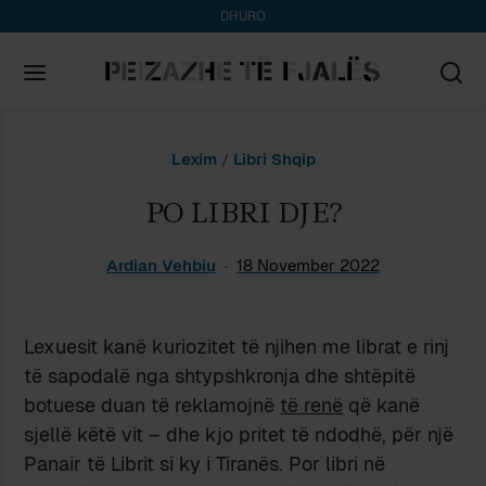
DHURO
Search
Lexim
/
Libri Shqip
for:
PO LIBRI DJE?
Ardian Vehbiu
18 November 2022
Lexuesit kanë kuriozitet të njihen me librat e rinj
të sapodalë nga shtypshkronja dhe shtëpitë
botuese duan të reklamojnë
të renë
që kanë
sjellë këtë vit – dhe kjo pritet të ndodhë, për një
Panair të Librit si ky i Tiranës. Por libri në