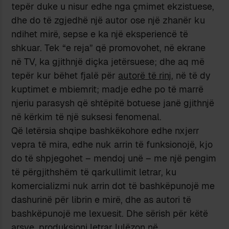
tepër duke u nisur edhe nga çmimet ekzistuese,
dhe do të zgjedhë një autor ose një zhanër ku
ndihet mirë, sepse e ka një eksperiencë të
shkuar. Tek “e reja” që promovohet, në ekrane
në TV, ka gjithnjë diçka jetërsuese; dhe aq më
tepër kur bëhet fjalë për
autorë të rinj
, në të dy
kuptimet e mbiemrit; madje edhe po të marrë
njeriu parasysh që shtëpitë botuese janë gjithnjë
në kërkim të një suksesi fenomenal.
Që letërsia shqipe bashkëkohore edhe nxjerr
vepra të mira, edhe nuk arrin të funksionojë, kjo
do të shpjegohet – mendoj unë – me një pengim
të përgjithshëm të qarkullimit letrar, ku
komercializmi nuk arrin dot të bashkëpunojë me
dashurinë për librin e mirë, dhe as autori të
bashkëpunojë me lexuesit. Dhe sërish për këtë
arsye, produksioni letrar lulëzon në