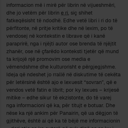
informacion më i mirë për librin në vijueshmëri,
dhe jo vetëm për librin
e ri
, siç shihet
fatkeqësisht të ndodhë. Edhe vetë libri i ri do të
përfitonte, në pritje kritike dhe në lexim, po të
vendosej në kontekstin e librave që i kanë
paraprirë, nga i njëjti autor ose brenda të njëjtit
zhanër, ose në çfarëdo konteksti tjetër që mund
ta krijojë një promovim ose media e
vëmendshme dhe kulturorisht e përgjegjshme.
Ideja që ndeshet jo rrallë në diskutime të cekëta
për letërsinë është ajo e lexuesit “sovran”, që e
vendos vetë fatin e librit; por ky lexues – krijesë
mitike – edhe sikur të ekzistonte, do të varej
nga informacioni që ka, për titujt e botuar. Dhe
nëse ka një ankim për Panairin, që ua dëgjon të
gjithëve, është ai që ka të bëjë me informacionin