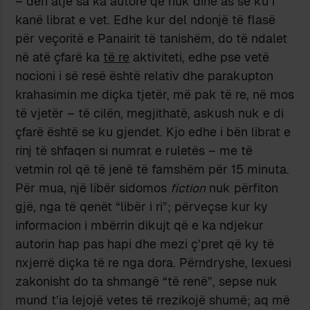
– deri atje sa ka autorë që nuk dinë as se ku i
kanë librat e vet. Edhe kur del ndonjë të flasë
për veçoritë e Panairit të tanishëm, do të ndalet
në atë çfarë ka
të re
aktiviteti, edhe pse vetë
nocioni i së resë është relativ dhe parakupton
krahasimin me diçka tjetër, më pak të re, në mos
të vjetër – të cilën, megjithatë, askush nuk e di
çfarë është se ku gjendet. Kjo edhe i bën librat e
rinj të shfaqen si numrat e ruletës – me të
vetmin rol që të jenë të famshëm për 15 minuta.
Për mua, një libër sidomos
fiction
nuk përfiton
gjë, nga të qenët “libër i ri”; përveçse kur ky
informacion i mbërrin dikujt që e ka ndjekur
autorin hap pas hapi dhe mezi ç’pret që ky të
nxjerrë diçka të re nga dora. Përndryshe, lexuesi
zakonisht do ta shmangë “të renë”, sepse nuk
mund t’ia lejojë vetes të rrezikojë shumë; aq më