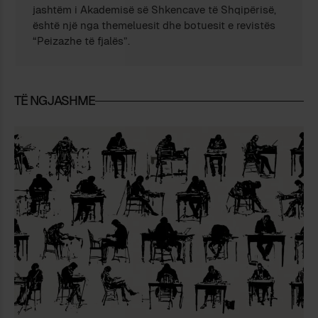
jashtëm i Akademisë së Shkencave të Shqipërisë,
është një nga themeluesit dhe botuesit e revistës
“Peizazhe të fjalës”.
TË NGJASHME