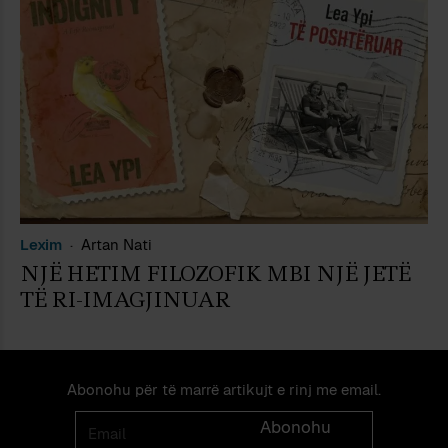
Lexim
Artan Nati
NJË HETIM FILOZOFIK MBI NJË JETË
TË RI-IMAGJINUAR
Abonohu për të marrë artikujt e rinj me email.
Email
Abonohu