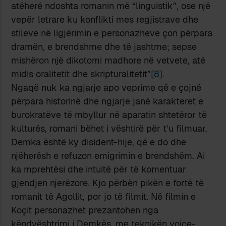
atëherë ndoshta romanin më “linguistik”, ose një
vepër letrare ku konflikti mes regjistrave dhe
stileve në ligjërimin e personazheve çon përpara
dramën, e brendshme dhe të jashtme; sepse
mishëron një dikotomi madhore në vetvete, atë
midis oralitetit dhe skripturalitetit”
[8]
.
Ngaqë nuk ka ngjarje apo veprime që e çojnë
përpara historinë dhe ngjarje janë karakteret e
burokratëve të mbyllur në aparatin shtetëror të
kulturës, romani bëhet i vështirë për t’u filmuar.
Demka është ky disident-hije, që e do dhe
njëherësh e refuzon emigrimin e brendshëm. Ai
ka mprehtësi dhe intuitë për të komentuar
gjendjen njerëzore. Kjo përbën pikën e fortë të
romanit të Agollit, por jo të filmit. Në filmin e
Koçit personazhet prezantohen nga
këndvështrimi i Demkës, me teknikën voice-