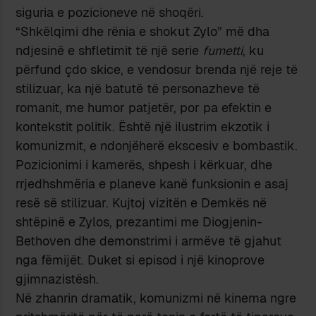
siguria e pozicioneve në shoqëri.
“Shkëlqimi dhe rënia e shokut Zylo” më dha
ndjesinë e shfletimit të një serie
fumetti
, ku
përfund çdo skice, e vendosur brenda një reje të
stilizuar, ka një batutë të personazheve të
romanit, me humor patjetër, por pa efektin e
kontekstit politik. Është një ilustrim ekzotik i
komunizmit, e ndonjëherë ekscesiv e bombastik.
Pozicionimi i kamerës, shpesh i kërkuar, dhe
rrjedhshmëria e planeve kanë funksionin e asaj
resë së stilizuar. Kujtoj vizitën e Demkës në
shtëpinë e Zylos, prezantimi me Diogjenin-
Bethoven dhe demonstrimi i armëve të gjahut
nga fëmijët. Duket si episod i një kinoprove
gjimnazistësh.
Në zhanrin dramatik, komunizmi në kinema ngre