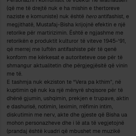
(që me të drejtë nuk e ha mishin e thertoreve
naziste e komuniste) nuk është
hero
antifashist, e
megjithatë, Mustafaj-Bisha krijojnë efektin e një
retorike për martirizimin. Është e ngjashme me
retorikën e produktit kulturor të viteve 1945-‘91,
që merrej me luftën antifashiste për të qenë
konform me kërkesat e autoriteteve ose për të
shmangur aktualitetin dhe përgjegjësitë që vinin
me të.
E tashmja nuk ekziston te “Vera pa kthim”, në
kuptimin që nuk ka një mënyrë shqisore për të
dhënë gjumin, ushqimin, prekjen e trupave, aktin
e dashurisë, notimin, leximin, rrëfimin intim,
diskutimin me nerv, akte dhe gjeste që Bisha ua
mohon personazheve dhe i lë ata të vegjetojnë
(prandaj është kuadri që mbushet me muzikë