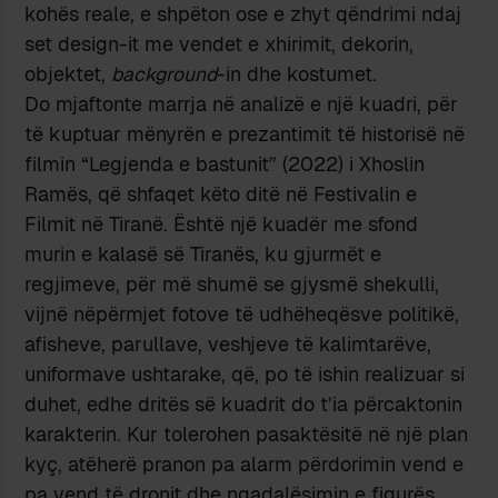
kohës reale, e shpëton ose e zhyt qëndrimi ndaj
set design-it me vendet e xhirimit, dekorin,
objektet,
background
-in dhe kostumet.
Do mjaftonte marrja në analizë e një kuadri, për
të kuptuar mënyrën e prezantimit të historisë në
filmin “Legjenda e bastunit” (2022) i Xhoslin
Ramës, që shfaqet këto ditë në Festivalin e
Filmit në Tiranë. Është një kuadër me sfond
murin e kalasë së Tiranës, ku gjurmët e
regjimeve, për më shumë se gjysmë shekulli,
vijnë nëpërmjet fotove të udhëheqësve politikë,
afisheve, parullave, veshjeve të kalimtarëve,
uniformave ushtarake, që, po të ishin realizuar si
duhet, edhe dritës së kuadrit do t’ia përcaktonin
karakterin. Kur tolerohen pasaktësitë në një plan
kyç, atëherë pranon pa alarm përdorimin vend e
pa vend të dronit dhe ngadalësimin e figurës,