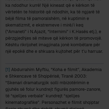
ka ndodhur kurrë! Një kineast që e kërkon të
vërtetën te historitë që ndodhin, ka të ngjarë të
bëjë filma të pamoralshëm, në kuptimin e
skematizmit, e ekstremeve i mirë/i keq
(“Amaneti” i N.Ajazit, “Internimi” i K.Hasës etj.), e
përzgjedhjes së miteve që kërkon të promovojë.
Kështu rikrijohet imagjinata jonë kombëtare për
një epokë dhe e shkuara kujtohet për t’u harruar.
[1]
Abdurrahim Myftiu, “Koha e filmit”, Akademia
e Shkencave të Shqipërisë, Tiranë 2003:
“Skenari dramaturgjik solli mbizotërimin e
gjuhës së folur kundrejt figurës pamore-zanore,
të “sjelljes verbale” kundrejt “sjelljes
kinematografike”. Personazhet e filmit shqiptar
flasin shumë dhe dobët, shumë dialogë