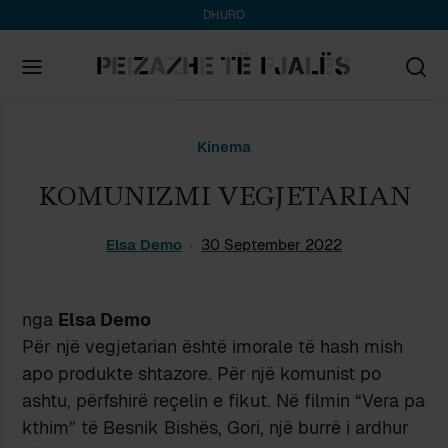
DHURO
Search
Kinema
for:
KOMUNIZMI VEGJETARIAN
Elsa Demo
30 September 2022
nga
Elsa Demo
Për një vegjetarian është imorale të hash mish
apo produkte shtazore. Për një komunist po
ashtu, përfshirë reçelin e fikut. Në filmin “Vera pa
kthim” të Besnik Bishës, Gori, një burrë i ardhur