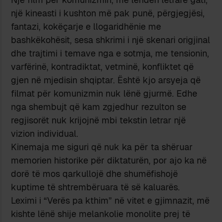
një kineasti i kushton më pak punë, përgjegjësi,
fantazi, kokëçarje e llogaridhënie me
bashkëkohësit, sesa shkrimi i një skenari origjinal
dhe trajtimi i temave nga e sotmja, me tensionin,
varfërinë, kontradiktat, vetminë, konfliktet që
gjen në mjedisin shqiptar. Është kjo arsyeja që
filmat për komunizmin nuk lënë gjurmë. Edhe
nga shembujt që kam zgjedhur rezulton se
regjisorët nuk krijojnë mbi tekstin letrar një
vizion individual.
Kinemaja me siguri që nuk ka për ta shëruar
memorien historike për diktaturën, por ajo ka në
dorë të mos qarkullojë dhe shumëfishojë
kuptime të shtrembëruara të së kaluarës.
Leximi i “Verës pa kthim” në vitet e gjimnazit, më
kishte lënë shije melankolie monolite prej të