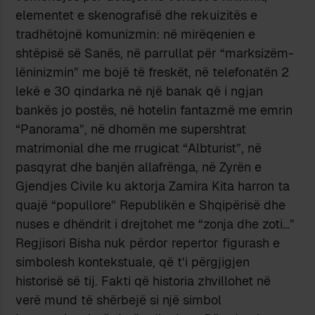
elementet e skenografisë dhe rekuizitës e
tradhëtojnë komunizmin: në mirëqenien e
shtëpisë së Sanës, në parrullat për “marksizëm-
lëninizmin” me bojë të freskët, në telefonatën 2
lekë e 30 qindarka në një banak që i ngjan
bankës jo postës, në hotelin fantazmë me emrin
“Panorama”, në dhomën me supershtrat
matrimonial dhe me rrugicat “Albturist”, në
pasqyrat dhe banjën allafrënga, në Zyrën e
Gjendjes Civile ku aktorja Zamira Kita harron ta
quajë “popullore” Republikën e Shqipërisë dhe
nuses e dhëndrit i drejtohet me “zonja dhe zoti…”
Regjisori Bisha nuk përdor repertor figurash e
simbolesh kontekstuale, që t’i përgjigjen
historisë së tij. Fakti që historia zhvillohet në
verë mund të shërbejë si një simbol