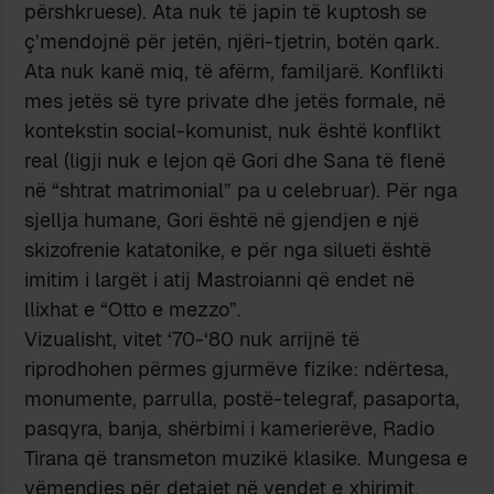
përshkruese). Ata nuk të japin të kuptosh se
ç’mendojnë për jetën, njëri-tjetrin, botën qark.
Ata nuk kanë miq, të afërm, familjarë. Konflikti
mes jetës së tyre private dhe jetës formale, në
kontekstin social-komunist, nuk është konflikt
real (ligji nuk e lejon që Gori dhe Sana të flenë
në “shtrat matrimonial” pa u celebruar). Për nga
sjellja humane, Gori është në gjendjen e një
skizofrenie katatonike, e për nga silueti është
imitim i largët i atij Mastroianni që endet në
llixhat e “Otto e mezzo”.
Vizualisht, vitet ‘70-‘80 nuk arrijnë të
riprodhohen përmes gjurmëve fizike: ndërtesa,
monumente, parrulla, postë-telegraf, pasaporta,
pasqyra, banja, shërbimi i kamerierëve, Radio
Tirana që transmeton muzikë klasike. Mungesa e
vëmendjes për detajet në vendet e xhirimit,