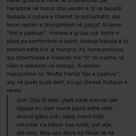
bëhet grua dhe nënë. Ai shqetësohet për
hierarkinë në histori dhe vendin e tij në baladë
(balada si rojtare e tharmit të patriarkatit). Ajo
lexon njollën e zhvirgjërimit në çarçaf. Ai lexon
“Yjet e pashuar”. Historia e gruas nuk është e
plotë pa konfirmimin e burrit. Ndërsa historia e tij
peshon edhe kur ai mungon. Ky
homo politicus
,
ajo shpërfillëse e historisë me “H” të madhe, të
cilën e redukton në biologji. Ai kërkon
manipulimin te “Rroftë Partia! Yjet e pashuar”,
aty, në gurët buzë detit, ku ajo zhvesh fustanin e
verës:
Gori: Dua të shoh çfarë kanë shkruar për
ngjarje ku kam marrë pjesë edhe vetë…
shumë gjëra unë i mbaj mend krejt
ndryshe. Ka kaluar kaq kohë, unë atje,
atë këtu. Mua apo atyre ka filluar të na