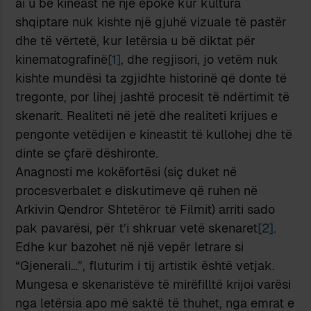
ai u bë kineast në një epokë kur kultura
shqiptare nuk kishte një gjuhë vizuale të pastër
dhe të vërtetë, kur letërsia u bë diktat për
kinematografinë
[1]
, dhe regjisori, jo vetëm nuk
kishte mundësi ta zgjidhte historinë që donte të
tregonte, por lihej jashtë procesit të ndërtimit të
skenarit. Realiteti në jetë dhe realiteti krijues e
pengonte vetëdijen e kineastit të kullohej dhe të
dinte se çfarë dëshironte.
Anagnosti me kokëfortësi (siç duket në
procesverbalet e diskutimeve që ruhen në
Arkivin Qendror Shtetëror të Filmit) arriti sado
pak pavarësi, për t’i shkruar vetë skenaret
[2]
.
Edhe kur bazohet në një vepër letrare si
“Gjenerali…”, fluturim i tij artistik është vetjak.
Mungesa e skenaristëve të mirëfilltë krijoi varësi
nga letërsia apo më saktë të thuhet, nga emrat e