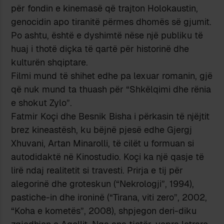
për fondin e kinemasë që trajton Holokaustin,
genocidin apo tiranitë përmes dhomës së gjumit.
Po ashtu, është e dyshimtë nëse një publiku të
huaj i thotë diçka të qartë për historinë dhe
kulturën shqiptare.
Filmi mund të shihet edhe pa lexuar romanin, gjë
që nuk mund ta thuash për “Shkëlqimi dhe rënia
e shokut Zylo”.
Fatmir Koçi dhe Besnik Bisha i përkasin të njëjtit
brez kineastësh, ku bëjnë pjesë edhe Gjergj
Xhuvani, Artan Minarolli, të cilët u formuan si
autodidaktë në Kinostudio. Koçi ka një qasje të
lirë ndaj realitetit si travesti. Prirja e tij për
alegorinë dhe groteskun (“Nekrologji”, 1994),
pastiche-in dhe ironinë (“Tirana, viti zero”, 2002,
“Koha e kometës”, 2008), shpjegon deri-diku