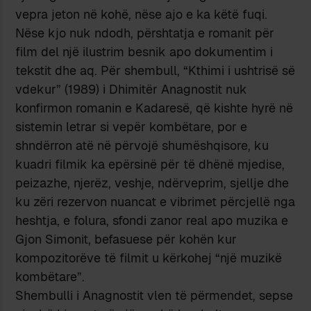
vepra jeton në kohë, nëse ajo e ka këtë fuqi.
Nëse kjo nuk ndodh, përshtatja e romanit për
film del një ilustrim besnik apo dokumentim i
tekstit dhe aq. Për shembull, “Kthimi i ushtrisë së
vdekur” (1989) i Dhimitër Anagnostit nuk
konfirmon romanin e Kadaresë, që kishte hyrë në
sistemin letrar si vepër kombëtare, por e
shndërron atë në përvojë shumëshqisore, ku
kuadri filmik ka epërsinë për të dhënë mjedise,
peizazhe, njerëz, veshje, ndërveprim, sjellje dhe
ku zëri rezervon nuancat e vibrimet përcjellë nga
heshtja, e folura, sfondi zanor real apo muzika e
Gjon Simonit, befasuese për kohën kur
kompozitorëve të filmit u kërkohej “një muzikë
kombëtare”.
Shembulli i Anagnostit vlen të përmendet, sepse