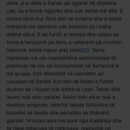
diele, si e diela e Sanës që zgjatet në dhjetëra
vjet, sa e humb ngjyrën dhe nuk është më ditë. E
rimora librin kur filmi doli në kinema dhe e lashë
mënjanë me zemërim për besimin që i kisha
dhënë dikur. E së fundi, e rilexoja dhe ndieja se
tema e heroizmit pa hero, e veteranit që riviziton
historinë, është kapur prej bishti
[3]
. Tema
mplekset me një marrëdhënie sentimentale të
premtuar në rini, që konsumohet në fantazinë e
një gruaje. Stili sforcohet në naivitetin
ad
nauseam
të Sanës. Kjo deri në faqen e fundit
dyshon se i fejuari nuk është ai i pari. Teksti dhe
leximi nuk ecin paralel. Autori bën sikur nuk e
dorëzon enigmën, ndërfut tekste folklorike të
baladës së besës dhe përrallës së dhëndrit
gjarpër, të ezauruara më parë nga Kadareja dhe
të tjerë rishkrues të rrëfenjave, ndërkohë që