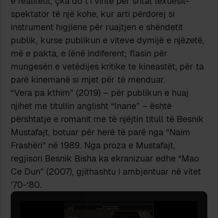
e realitetit, çka do t’i vinte për shtat lexuesit-
spektator të një kohe, kur arti përdorej si
instrument higjiene për ruajtjen e shëndetit
publik, kurse publikun e viteve dymijë e njëzetë,
më e pakta, e lënë indiferent; flasin për
mungesën e vetëdijes kritike te kineastët, për ta
parë kinemanë si mjet për të menduar.
“Vera pa kthim” (2019) – për publikun e huaj
njihet me titullin anglisht “Inane” – është
përshtatje e romanit me të njëjtin titull të Besnik
Mustafajt, botuar për herë të parë nga “Naim
Frashëri” në 1989. Nga proza e Mustafajt,
regjisori Besnik Bisha ka ekranizuar edhe “Mao
Ce Dun” (2007), gjithashtu i ambjentuar në vitet
’70-‘80.