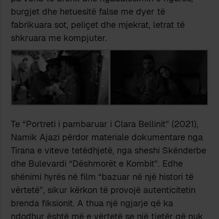
burgjet dhe hetuesitë false me dyer të
fabrikuara sot, peliçet dhe mjekrat, letrat të
shkruara me kompjuter.
Te “Portreti i pambaruar i Clara Bellinit” (2021),
Namik Ajazi përdor materiale dokumentare nga
Tirana e viteve tetëdhjetë, nga sheshi Skënderbe
dhe Bulevardi “Dëshmorët e Kombit”. Edhe
shënimi hyrës në film “bazuar në një histori të
vërtetë”, sikur kërkon të provojë autenticitetin
brenda fiksionit. A thua një ngjarje që ka
ndodhur është më e vërtetë se një tjetër që nuk