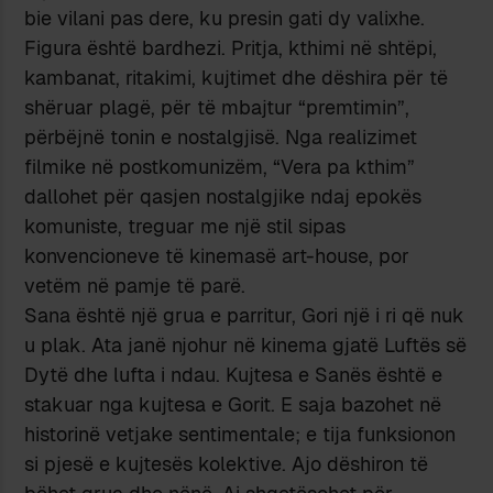
bie vilani pas dere, ku presin gati dy valixhe.
Figura është bardhezi. Pritja, kthimi në shtëpi,
kambanat, ritakimi, kujtimet dhe dëshira për të
shëruar plagë, për të mbajtur “premtimin”,
përbëjnë tonin e nostalgjisë. Nga realizimet
filmike në postkomunizëm, “Vera pa kthim”
dallohet për qasjen nostalgjike ndaj epokës
komuniste, treguar me një stil sipas
konvencioneve të kinemasë art-house, por
vetëm në pamje të parë.
Sana është një grua e parritur, Gori një i ri që nuk
u plak. Ata janë njohur në kinema gjatë Luftës së
Dytë dhe lufta i ndau. Kujtesa e Sanës është e
stakuar nga kujtesa e Gorit. E saja bazohet në
historinë vetjake sentimentale; e tija funksionon
si pjesë e kujtesës kolektive. Ajo dëshiron të