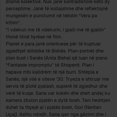
dramë kolektive. Nuk janë kontradiktore këto dy
perceptime. Janë të kollajshme dhe reflektojnë
mungesën e punctumit në tekstin “Vera pa
kthim”.
“I vdekuri me të vdekurin, i gjalli me të gjallin”
thonë titrat hyrëse në film.
Planet e para janë orientuese për të kuptuar
zgjedhjet stilistike të Bishës. Plan-portret dhe
plan bust i Sanës (Anila Bisha) që luan në piano
“Fantaisie impromptu” të Shopenit. Plan i
hapave mbi kalldrëm të një burri. Shtëpia e
Sanës, një vilë e viteve ‘30. Tryeza e shtruar me
servis të plotë pjatash, supierë të zgjedhur dhe
verë të kuqe. Sana var kokën dhe sheh andej ku
kamera zbulon pjatën e dytë bosh. Tani heshtjen
duhet ta thyejë ai i pjatës bosh, Gori (Neritan
Liçaj). Ashtu ndodh. Sana qan nga gëzimi dhe i