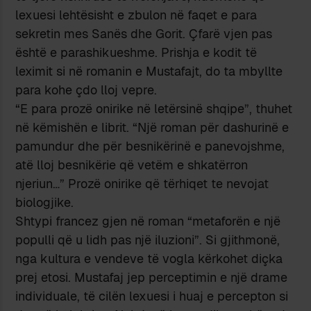
lexuesi lehtësisht e zbulon në faqet e para
sekretin mes Sanës dhe Gorit. Çfarë vjen pas
është e parashikueshme. Prishja e kodit të
leximit si në romanin e Mustafajt, do ta mbyllte
para kohe çdo lloj vepre.
“E para prozë onirike në letërsinë shqipe”, thuhet
në këmishën e librit. “Një roman për dashurinë e
pamundur dhe për besnikërinë e panevojshme,
atë lloj besnikërie që vetëm e shkatërron
njeriun…” Prozë onirike që tërhiqet te nevojat
biologjike.
Shtypi francez gjen në roman “metaforën e një
populli që u lidh pas një iluzioni”. Si gjithmonë,
nga kultura e vendeve të vogla kërkohet diçka
prej etosi. Mustafaj jep perceptimin e një drame
individuale, të cilën lexuesi i huaj e percepton si