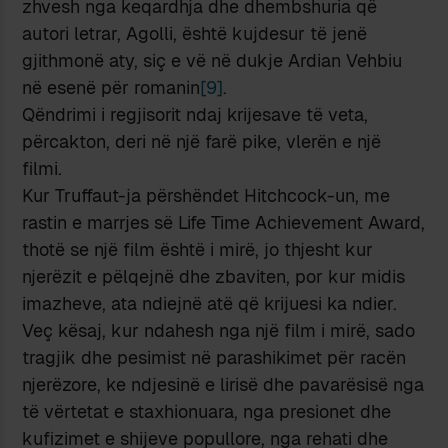
zhvesh nga keqardhja dhe dhembshuria që
autori letrar, Agolli, është kujdesur të jenë
gjithmonë aty, siç e vë në dukje Ardian Vehbiu
në esenë për romanin
[9]
.
Qëndrimi i regjisorit ndaj krijesave të veta,
përcakton, deri në një farë pike, vlerën e një
filmi.
Kur Truffaut-ja përshëndet Hitchcock-un, me
rastin e marrjes së Life Time Achievement Award,
thotë se një film është i mirë, jo thjesht kur
njerëzit e pëlqejnë dhe zbaviten, por kur midis
imazheve, ata ndiejnë atë që krijuesi ka ndier.
Veç kësaj, kur ndahesh nga një film i mirë, sado
tragjik dhe pesimist në parashikimet për racën
njerëzore, ke ndjesinë e lirisë dhe pavarësisë nga
të vërtetat e staxhionuara, nga presionet dhe
kufizimet e shijeve popullore, nga rehati dhe