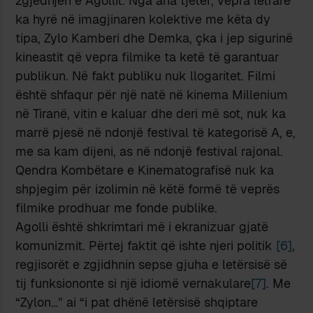
zgjedhjen e Agollit. Nga ana tjetër, vepra letrare
ka hyrë në imagjinaren kolektive me këta dy
tipa, Zylo Kamberi dhe Demka, çka i jep sigurinë
kineastit që vepra filmike ta ketë të garantuar
publikun. Në fakt publiku nuk llogaritet. Filmi
është shfaqur për një natë në kinema Millenium
në Tiranë, vitin e kaluar dhe deri më sot, nuk ka
marrë pjesë në ndonjë festival të kategorisë A, e,
me sa kam dijeni, as në ndonjë festival rajonal.
Qendra Kombëtare e Kinematografisë nuk ka
shpjegim për izolimin në këtë formë të veprës
filmike prodhuar me fonde publike.
Agolli është shkrimtari më i ekranizuar gjatë
komunizmit. Përtej faktit që ishte njeri politik
[6]
,
regjisorët e zgjidhnin sepse gjuha e letërsisë së
tij funksiononte si një idiomë vernakulare
[7]
. Me
“Zylon…” ai “i pat dhënë letërsisë shqiptare