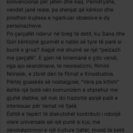
konvencional për jetën dhe kaq. Përndryshe,
vendet janë reale, pa shenjat që kërkon dhe
prodhon kujtesa e ngarkuar obsesive e dy
personazheve.
Po çarçafët nderur në breg të detit, ku Sana dhe
Gori kërkojnë gjurmët e natës së tyre të parë si
burrë e grua? Asgjë më shumë se një “peizazh
me çarçafë”. E gjen në kinemanë e çdo vendi,
nga ajo skandinave, te neorealizmi, Rimini
felinesk, e zbret deri te filmat e Kinostudios.
Përtej guaskës së nostalgjisë, “Vera pa kthim”
është një botë nën komunizëm e shprehur me
gjuhë dietike, që nuk do trazonte asnjë palë e
interesuar për temat në fjalë.
Është e tepërt të diskutohet kontributi i ndonjë
vlere universale që një punë si kjo, me
këndvështrimin
e një kulture tjetër, mund të ketë