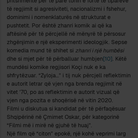
pritshmëritë për të parë tonin e fortë të tipareve
të regjimit si agresiviteti, nacionalizmi i fshehur,
dominimi i nomenklaturës në strukturat e
pushtetit. Por është zhanri komik ai që ka
aftësinë për të përcjellë në mënyrë të përsosur
zhgënjimin e një eksperimenti ideologjik. Sepse
komedia mund të shihet si
zhanri i një humbësi
dhe si mjet për të përballuar humbjen
[10]
. Këtë
mundësi komike regjisori Koçi nuk e ka
shfrytëzuar. “Zyloja…” i tij nuk përcjell reflektimin
e autorit letrar që vjen nga brenda regjimit në
vitet ’70, po as reflektimin e autorit vizual që
vjen nga pozita e shoqërisë në vitin 2020.
Filmi u diskutua si kandidat për të përfaqësuar
Shqipërinë në Çmimet Oskar, për kategorinë
“Filmi më i mirë në gjuhë të huaj”.
Një film që “citon” epokë, një kohë veprimi larg