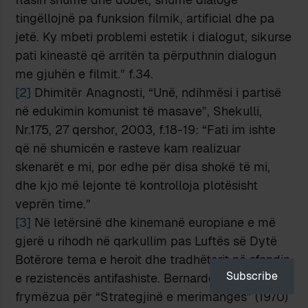
tingëllojnë pa funksion filmik, artificial dhe pa
jetë. Ky mbeti problemi estetik i dialogut, sikurse
pati kineastë që arritën ta përputhnin dialogun
me gjuhën e filmit.” f.34.
[2]
Dhimitër Anagnosti, “Unë, ndihmësi i partisë
në edukimin komunist të masave”, Shekulli,
Nr.175, 27 qershor, 2003, f.18-19: “Fati im ishte
që në shumicën e rasteve kam realizuar
skenarët e mi, por edhe për disa shokë të mi,
dhe kjo më lejonte të kontrolloja plotësisht
veprën time.”
[3]
Në letërsinë dhe kinemanë europiane e më
gjerë u rihodh në qarkullim pas Luftës së Dytë
Botërore tema e heroit dhe tradhëtarit në sfondin
Subscribe
e rezistencës antifashiste. Bernardo Bertolucci u
frymëzua për “Strategjinë e merimangës” (1970)