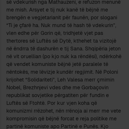
së vdekurish nga Mathauzeni, e refuzon menunë
me mish. Arsyet e tij nuk kanë të bëjnë me
brengën e vegjetarianit për faunën, por slogani
“Ti je çfarë ha. Nuk mund të hash të vdekurin”,
vlen edhe për Gorin që, tridhjetë vjet pas
thertores së Luftës së Dytë, kthehet ta vizitojë
në ëndrra të dashurën e tij Sana. Shqipëria jeton
në vit oruellian (po kjo nuk ka rëndësi), ndërkohë
që vendet komuniste bëjnë jetë paralele të
nëntokës, me lëvizje kundër regjimit. Në Poloni
krijohet “Solidariteti”, Leh Valesa merr çmimin
Nobel, Brezhnjevi vdes dhe me Gorbaçovin
republikat sovjetike përgatiten për fundin e
Luftës së Ftohtë. Por kur vjen koha që
komunizmi rrëzohet, nën rrënoja ai merr me vete
kompromisin që bëjnë forcat e reja politike me
partinë komuniste apo Partinë e Punës. Kjo