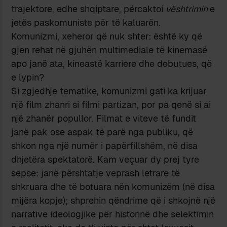
trajektore, edhe shqiptare, përcaktoi
vështrimin
e
jetës paskomuniste për të kaluarën.
Komunizmi, xeheror që nuk shter: është ky që
gjen rehat në gjuhën multimediale të kinemasë
apo janë ata, kineastë karriere dhe debutues, që
e lypin?
Si zgjedhje tematike, komunizmi gati ka krijuar
një film zhanri si filmi partizan, por pa qenë si ai
një zhanër popullor. Filmat e viteve të fundit
janë pak ose aspak të parë nga publiku, që
shkon nga një numër i papërfillshëm, në disa
dhjetëra spektatorë. Kam veçuar dy prej tyre
sepse: janë përshtatje veprash letrare të
shkruara dhe të botuara nën komunizëm (në disa
mijëra kopje); shprehin qëndrime që i shkojnë një
narrative ideologjike për historinë dhe selektimin