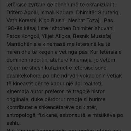
letërsisë zyrtare që bëhen më të ekranizuarit:
Dritëro Agolli, Ismail Kadare, Dhimitër Shuteriqi,
Vath Koreshi, Kiço Blushi, Neshat Tozaj… Pas
’90-ës kësaj liste i shtohen Dhimitër Xhuvani,
Fatos Kongoli, Ylljet Aliçka, Besnik Mustafaj.
Marrëdhënia e kinemasë me letërsinë ka të
mirën dhe të keqen e vet nga pas. Kur letërsia e
dominon raportin, atëherë kinemaja, jo vetëm
nxjerr në shesh kufizimet e letërsisë sonë
bashkëkohore, po dhe ndrydh vokacionin vetjak
të kineastit për të kapur një lloj realiteti.
Kinemaja autor preferon të tregojë histori
origjinale, duke përdorur madje si burime
kontributet e shkencëtarëve psikiatër,
antropologë, fizikanë, astronautë, e mistikëve po
ashtu.
Një film për komunizmin, me lëndën letrare gati,