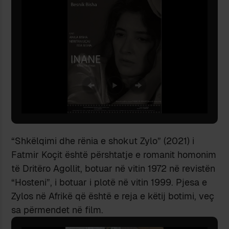
“Shkëlqimi dhe rënia e shokut Zylo” (2021) i
Fatmir Koçit është përshtatje e romanit homonim
të Dritëro Agollit, botuar në vitin 1972 në revistën
“Hosteni”, i botuar i plotë në vitin 1999. Pjesa e
Zylos në Afrikë që është e reja e këtij botimi, veç
sa përmendet në film.