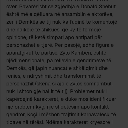
over. Pavarësisht se zgjedhja e Donald Shehut
është më e qëlluara në ansamblin e aktorëve,
zëri i Demkës së tij nuk ka fuqinë të komentojë
dhe ndikojë te shikuesi që ky të formojë
opinione, të ketë simpati apo antipati për
personazhet e tjerë. Për pasojë, edhe figura e
aparatçikut të partisë, Zylo Kamberi, është
njëdimensionale, pa relievin e qëndrimeve të
Demkës, që japin nuancat e shkëlqimit dhe
rënies, e ndryshimit dhe transformimit të
personazhit (skena si ajo e Zylos somnambul,
nuk i shton gjë hallit të tij). Problemet nuk i
kapërcejnë karakteret, e duke mos identifikuar
një problem kyç, një shqetësim apo konflikt
qendror, Koçi i mëshon trajtimit karnavalesk të
tipave në tërësi. Ndërsa karakteret kryesore i