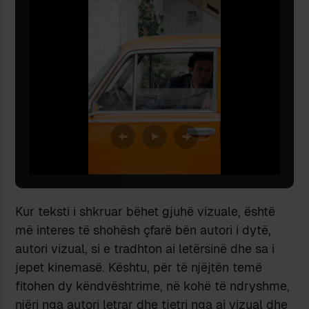
Kur teksti i shkruar bëhet gjuhë vizuale, është
më interes të shohësh çfarë bën autori i dytë,
autori vizual, si e tradhton ai letërsinë dhe sa i
jepet kinemasë. Kështu, për të njëjtën temë
fitohen dy këndvështrime, në kohë të ndryshme,
njëri nga autori letrar dhe tjetri nga ai vizual dhe