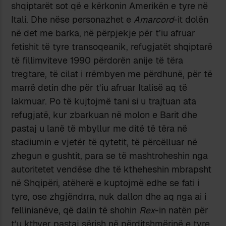
shqiptarët sot që e kërkonin Amerikën e tyre në
Itali. Dhe nëse personazhet e
Amarcord
-it dolën
në det me barka, në përpjekje për t’iu afruar
fetishit të tyre transoqeanik, refugjatët shqiptarë
të fillimviteve 1990 përdorën anije të tëra
tregtare, të cilat i rrëmbyen me përdhunë, për të
marrë detin dhe për t’iu afruar Italisë aq të
lakmuar. Po të kujtojmë tani si u trajtuan ata
refugjatë, kur zbarkuan në molon e Barit dhe
pastaj u lanë të mbyllur me ditë të tëra në
stadiumin e vjetër të qytetit, të përcëlluar në
zhegun e gushtit, para se të mashtroheshin nga
autoritetet vendëse dhe të ktheheshin mbrapsht
në Shqipëri, atëherë e kuptojmë edhe se fati i
tyre, ose zhgjëndrra, nuk dallon dhe aq nga ai i
fellinianëve, që dalin të shohin
Rex
-in natën për
t’u kthyer pastaj sërish në përditshmërinë e tyre