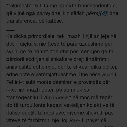
“takimesh” të tilla me objekte transhendentale,
që vijnë nga
përtej
dhe ikin sërish
përtej
[4]
; dhe
transferencat përkatëse.
___
Ka diçka primordiale, tek imazhi i një anijeje në
det – diçka si një ftesë të parefuzueshme për
syrin, që të ndalet atje dhe për mendjen që ta
përdorë soditjen si shkallare drejt ëndërrimit:
anija është edhe mjet për të shkuar diku përtej,
edhe botë e vetëmjaftueshme. Dhe nëse
Rex-
i i
Fellini-t sublimonte dëshirën e provincës për
ikje
, një imazh tjetër, po aq mitik sa
transoqeaniku i
Amarcord
-it në mos më tepër,
do të turbullonte keqazi vetëdijen kolektive të
Italisë publik të mediave, gjysmë shekulli pas
viteve të fashizmit; një lloj
Rex-
i i kthyer së