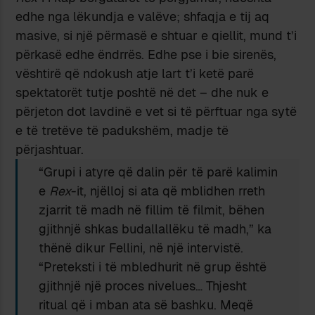
edhe nga lëkundja e valëve; shfaqja e tij aq
masive, si një përmasë e shtuar e qiellit, mund t’i
përkasë edhe ëndrrës. Edhe pse i bie sirenës,
vështirë që ndokush atje lart t’i ketë parë
spektatorët tutje poshtë në det – dhe nuk e
përjeton dot lavdinë e vet si të përftuar nga sytë
e të tretëve të padukshëm, madje të
përjashtuar.
“Grupi i atyre që dalin për të parë kalimin
e
Rex
-it, njëlloj si ata që mblidhen rreth
zjarrit të madh në fillim të filmit, bëhen
gjithnjë shkas budallallëku të madh,” ka
thënë dikur Fellini, në një intervistë.
“Preteksti i të mbledhurit në grup është
gjithnjë një proces nivelues… Thjesht
ritual që i mban ata së bashku. Meqë