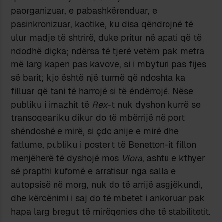
paorganizuar, e pabashkërenduar, e
pasinkronizuar, kaotike, ku disa qëndrojnë të
ulur madje të shtrirë, duke pritur në apati që të
ndodhë diçka; ndërsa të tjerë vetëm pak metra
më larg kapen pas kavove, si i mbyturi pas fijes
së barit; kjo është një turmë që ndoshta ka
filluar që tani të harrojë si të ëndërrojë. Nëse
publiku i imazhit të
Rex-
it nuk dyshon kurrë se
transoqeaniku dikur do të mbërrijë në port
shëndoshë e mirë, si çdo anije e mirë dhe
fatlume, publiku i posterit të Benetton-it fillon
menjëherë të dyshojë mos
Vlora
, ashtu e kthyer
së prapthi kufomë e arratisur nga salla e
autopsisë në morg, nuk do të arrijë asgjëkundi,
dhe kërcënimi i saj do të mbetet i ankoruar pak
hapa larg bregut të mirëqenies dhe të stabilitetit.