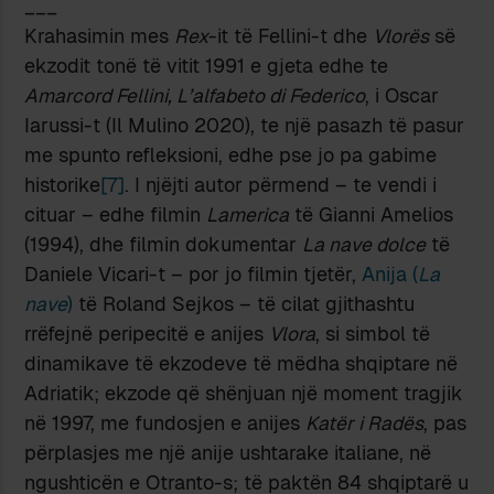
___
Krahasimin mes
Rex
-it të Fellini-t dhe
Vlorës
së
ekzodit tonë të vitit 1991 e gjeta edhe te
Amarcord Fellini, L’alfabeto di Federico
, i Oscar
Iarussi-t (Il Mulino 2020), te një pasazh të pasur
me spunto refleksioni, edhe pse jo pa gabime
historike
[7]
. I njëjti autor përmend – te vendi i
cituar – edhe filmin
Lamerica
të Gianni Amelios
(1994), dhe filmin dokumentar
La nave dolce
të
Daniele Vicari-t – por jo filmin tjetër,
Anija (
La
nave
)
të Roland Sejkos – të cilat gjithashtu
rrëfejnë peripecitë e anijes
Vlora
, si simbol të
dinamikave të ekzodeve të mëdha shqiptare në
Adriatik; ekzode që shënjuan një moment tragjik
në 1997, me fundosjen e anijes
Katër i Radës
, pas
përplasjes me një anije ushtarake italiane, në
ngushticën e Otranto-s; të paktën 84 shqiptarë u