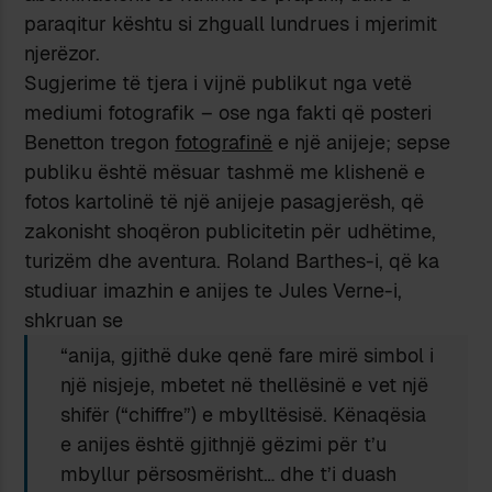
paraqitur kështu si zhguall lundrues i mjerimit
njerëzor.
Sugjerime të tjera i vijnë publikut nga vetë
mediumi fotografik – ose nga fakti që posteri
Benetton tregon
fotografinë
e një anijeje; sepse
publiku është mësuar tashmë me klishenë e
fotos kartolinë të një anijeje pasagjerësh, që
zakonisht shoqëron publicitetin për udhëtime,
turizëm dhe aventura. Roland Barthes-i, që ka
studiuar imazhin e anijes te Jules Verne-i,
shkruan se
“anija, gjithë duke qenë fare mirë simbol i
një nisjeje, mbetet në thellësinë e vet një
shifër (“chiffre”) e mbylltësisë. Kënaqësia
e anijes është gjithnjë gëzimi për t’u
mbyllur përsosmërisht… dhe t’i duash