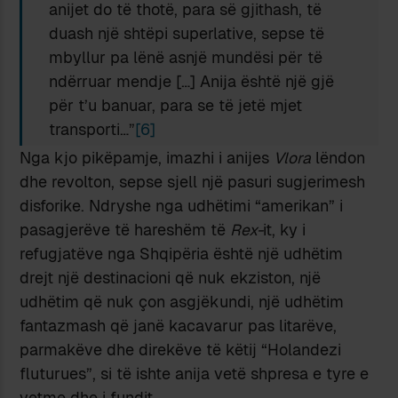
anijet do të thotë, para së gjithash, të
duash një shtëpi superlative, sepse të
mbyllur pa lënë asnjë mundësi për të
ndërruar mendje […] Anija është një gjë
për t’u banuar, para se të jetë mjet
transporti…”
[6]
Nga kjo pikëpamje, imazhi i anijes
Vlora
lëndon
dhe revolton, sepse sjell një pasuri sugjerimesh
disforike. Ndryshe nga udhëtimi “amerikan” i
pasagjerëve të hareshëm të
Rex-
it, ky i
refugjatëve nga Shqipëria është një udhëtim
drejt një destinacioni që nuk ekziston, një
udhëtim që nuk çon asgjëkundi, një udhëtim
fantazmash që janë kacavarur pas litarëve,
parmakëve dhe direkëve të këtij “Holandezi
fluturues”, si të ishte anija vetë shpresa e tyre e
vetme dhe i fundit.