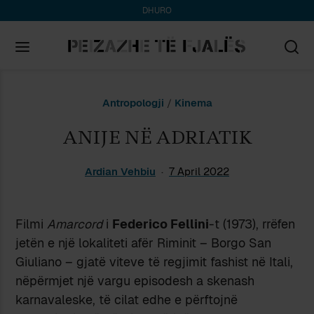
DHURO
Search
Antropologji
/
Kinema
for:
ANIJE NË ADRIATIK
Ardian Vehbiu
7 April 2022
Filmi
Amarcord
i
Federico Fellini
-t (1973), rrëfen
jetën e një lokaliteti afër Riminit – Borgo San
Giuliano – gjatë viteve të regjimit fashist në Itali,
nëpërmjet një vargu episodesh a skenash
karnavaleske, të cilat edhe e përftojnë