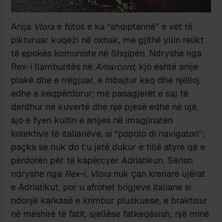
Anija
Vlora
e fotos e ka “shqiptarinë” e vet të
pikturuar kuqezi në oxhak, me gjithë yllin relikt
të epokës komuniste në Shqipëri. Ndryshe nga
Rex-i llamburitës në
Amarcord
, kjo është anije
plakë dhe e rrëgjuar, e mbajtur keq dhe njëlloj
edhe e keqpërdorur; me pasagjerët e saj të
derdhur në kuvertë dhe një pjesë edhe në ujë,
ajo e fyen kultin e anijes në imagjinatën
kolektive të italianëve, si “popolo di navigatori”;
paçka se nuk do t’u jetë dukur e tillë atyre që e
përdorën për të kapërcyer Adriatikun. Sërish
ndryshe nga
Rex
-i,
Vlora
nuk çan krenare ujërat
e Adriatikut, por u afrohet brigjeve italiane si
ndonjë karkasë e krimbur pluskuese, e braktisur
në mëshirë të fatit, sjellëse fatkeqësish; një minë