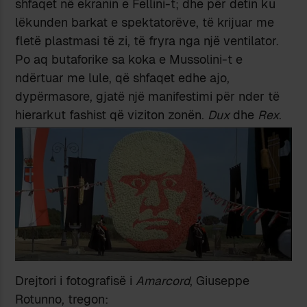
shfaqet në ekranin e Fellini-t; dhe për detin ku
lëkunden barkat e spektatorëve, të krijuar me
fletë plastmasi të zi, të fryra nga një ventilator.
Po aq butaforike sa koka e Mussolini-t e
ndërtuar me lule, që shfaqet edhe ajo,
dypërmasore, gjatë një manifestimi për nder të
hierarkut fashist që viziton zonën.
Dux
dhe
Rex
.
Drejtori i fotografisë i
Amarcord
, Giuseppe
Rotunno, tregon: