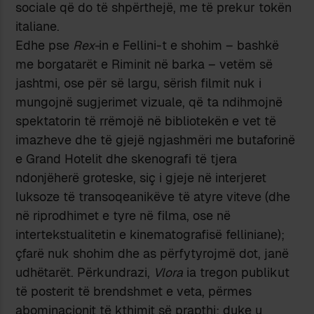
sociale që do të shpërthejë, me të prekur tokën
italiane.
Edhe pse
Rex-
in e Fellini-t e shohim – bashkë
me borgatarët e Riminit në barka – vetëm së
jashtmi, ose për së largu, sërish filmit nuk i
mungojnë sugjerimet vizuale, që ta ndihmojnë
spektatorin të rrëmojë në bibliotekën e vet të
imazheve dhe të gjejë ngjashmëri me butaforinë
e Grand Hotelit dhe skenografi të tjera
ndonjëherë groteske, siç i gjeje në interjeret
luksoze të transoqeanikëve të atyre viteve (dhe
në riprodhimet e tyre në filma, ose në
intertekstualitetin e kinematografisë felliniane);
çfarë nuk shohim dhe as përfytyrojmë dot, janë
udhëtarët. Përkundrazi,
Vlora
ia tregon publikut
të posterit të brendshmet e veta, përmes
abominacionit të kthimit së prapthi; duke u