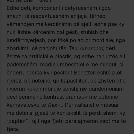
Edhe deti, komponent i detyrueshëm i çdo
imazhi të respektueshëm anijeje, tërheq
vëmendjen me kërcënimin që sjell; edhe pse ky
nuk është kërcënim dallgësh, stuhish dhe
lundërthyerjesh, por frikë po aq primordiale, nga
zbarkimi i së panjohurës. Tek
Amarcord
, deti
është sa artificial e plastik, aq edhe nanuritës e i
padëmshëm, madje i mbështjellë me mjegull si
ëndërr; ndërsa ky i posterit Benetton është plot
njerëz, që notojnë, që llapashiten, që zhyten dhe
nxjerrin kokën mbi ujë sërish; një pandemonium
dëshpërimi, në kontrast dramatik me euforinë
karnavaleske të
Rex
-it. Për italianët e mësuar
me detin si pjesë të kontekstit të përditshëm, ky
“zaptim” i ujit nga Tjetri paralajmëron zaptime të
tjera.