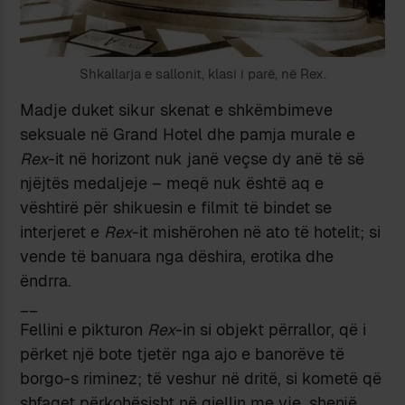
Shkallarja e sallonit, klasi i parë, në Rex.
Madje duket sikur skenat e shkëmbimeve
seksuale në Grand Hotel dhe pamja murale e
Rex
-it në horizont nuk janë veçse dy anë të së
njëjtës medaljeje – meqë nuk është aq e
vështirë për shikuesin e filmit të bindet se
interjeret e
Rex
-it mishërohen në ato të hotelit; si
vende të banuara nga dëshira, erotika dhe
ëndrra.
__
Fellini e pikturon
Rex
-in si objekt përrallor, që i
përket një bote tjetër nga ajo e banorëve të
borgo-s riminez; të veshur në dritë, si kometë që
shfaqet përkohësisht në qiellin me yje, shenjë