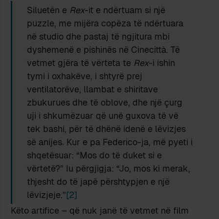
Siluetën e
Rex
-it e ndërtuam si një
puzzle, me mijëra copëza të ndërtuara
në studio dhe pastaj të ngjitura mbi
dyshemenë e pishinës në Cinecittà. Të
vetmet gjëra të vërteta te
Rex
-i ishin
tymi i oxhakëve, i shtyrë prej
ventilatorëve, llambat e shiritave
zbukurues dhe të oblove, dhe një çurg
uji i shkumëzuar që unë guxova të vë
tek bashi, për të dhënë idenë e lëvizjes
së anijes. Kur e pa Federico-ja, më pyeti i
shqetësuar: “Mos do të duket si e
vërtetë?” Iu përgjigja: “Jo, mos ki merak,
thjesht do të japë përshtypjen e një
lëvizjeje.”
[2]
Këto artifice – që nuk janë të vetmet në film