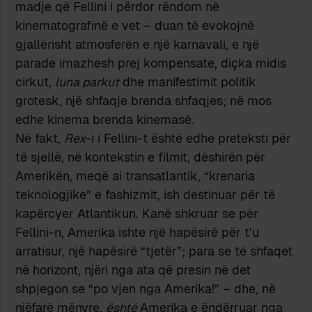
madje që Fellini i përdor rëndom në
kinematografinë e vet – duan të evokojnë
gjallërisht atmosferën e një karnavali, e një
parade imazhesh prej kompensate, diçka midis
cirkut,
luna parkut
dhe manifestimit politik
grotesk, një shfaqje brenda shfaqjes; në mos
edhe kinema brenda kinemasë.
Në fakt,
Rex
-i i Fellini-t është edhe preteksti për
të sjellë, në kontekstin e filmit, dëshirën për
Amerikën, meqë ai transatlantik, “krenaria
teknologjike” e fashizmit, ish destinuar për të
kapërcyer Atlantikun. Kanë shkruar se për
Fellini-n, Amerika ishte një hapësirë për t’u
arratisur, një hapësirë “tjetër”; para se të shfaqet
në horizont, njëri nga ata që presin në det
shpjegon se “po vjen nga Amerika!” – dhe, në
njëfarë mënyre,
është
Amerika e ëndërruar nga