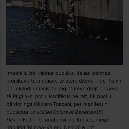
Imazhi iu bë i njohur publikut italian përmes
kronikave të mediave të atyre ditëve – që flisnin
për ekzodin masiv të shqiptarëve drejt brigjeve
të Puglia-s; por u kodifikua në mit, fill pasi u
përdor nga Oliviero Toscani, për manifestin
publicitar të
United Colors of Benetton
.
[5]
Rex
-i i Fellini-t i ngatërroi disi kritikët, meqë
ndonjëri (Mircea-Valeriu Deaca) e pat