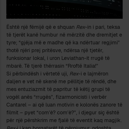
Është një fëmijë që e shquan
Rex
-in i pari, teksa
të tjerët kanë humbur në mërzitë dhe dremitjet e
tyre; “gjëja më e madhe që ka ndërtuar regjimi”
thotë njëri prej pritësve, ndërsa një tjetër,
funksionar lokal, i uron Leviathan-it rrugë të
mbarë. Të tjerë thërrasin “Rroftë Italia!”
Si përbindësh i vërtetë uji,
Rex
-i e lajmëron
daljen e vet në skenë me pëllitje të rëndë, dhe
mes entuziazmit të papritur të këtij grupi të
vogël anës “rrugës”, fizarmonicisti i verbër
Cantarel – ai që luan motivin e kolonës zanore të
filmit – pyet “com’è? com’è?”, i djegur siç është
për një përshkrim me fjalë të eventit kaq magjik.
Rex-
i i kap borgatarët të përgjumur, ndoshta