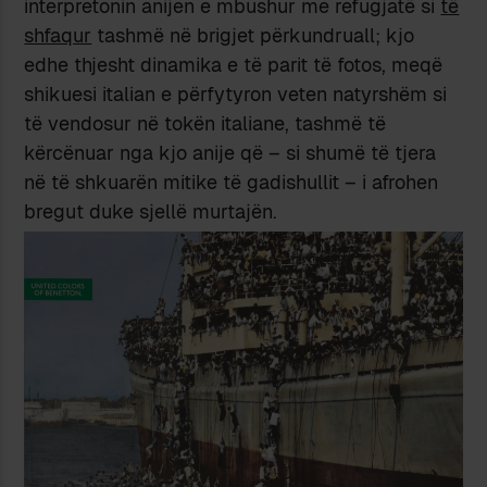
interpretonin anijen e mbushur me refugjatë si
të
shfaqur
tashmë në brigjet përkundruall; kjo
edhe thjesht dinamika e të parit të fotos, meqë
shikuesi italian e përfytyron veten natyrshëm si
të vendosur në tokën italiane, tashmë të
kërcënuar nga kjo anije që – si shumë të tjera
në të shkuarën mitike të gadishullit – i afrohen
bregut duke sjellë murtajën.