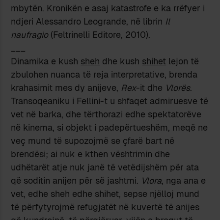
mbytën. Kronikën e asaj katastrofe e ka rrëfyer i
ndjeri Alessandro Leogrande, në librin
Il
naufragio
(Feltrinelli Editore, 2010).
___
Dinamika e kush
sheh
dhe kush
shihet
lejon të
zbulohen nuanca të reja interpretative, brenda
krahasimit mes dy anijeve,
Rex
-it dhe
Vlorës
.
Transoqeaniku i Fellini-t u shfaqet admiruesve të
vet në barka, dhe tërthorazi edhe spektatorëve
në kinema, si objekt i padepërtueshëm, meqë ne
veç mund të supozojmë se çfarë bart në
brendësi; ai nuk e kthen vështrimin dhe
udhëtarët atje nuk janë të vetëdijshëm për ata
që soditin anijen për së jashtmi.
Vlora
, nga ana e
vet, edhe sheh edhe shihet, sepse njëlloj mund
të përfytyrojmë refugjatët në kuvertë të anijes