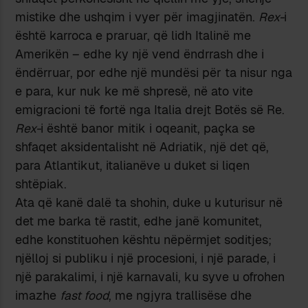
mistike dhe ushqim i vyer për imagjinatën.
Rex-
i
është karroca e praruar, që lidh Italinë me
Amerikën – edhe ky një vend ëndrrash dhe i
ëndërruar, por edhe një mundësi për ta nisur nga
e para, kur nuk ke më shpresë, në ato vite
emigracioni të fortë nga Italia drejt Botës së Re.
Rex-
i është banor mitik i oqeanit, paçka se
shfaqet aksidentalisht në Adriatik, një det që,
para Atlantikut, italianëve u duket si liqen
shtëpiak.
Ata që kanë dalë ta shohin, duke u kuturisur në
det me barka të rastit, edhe janë komunitet,
edhe konstituohen kështu nëpërmjet soditjes;
njëlloj si publiku i një procesioni, i një parade, i
një parakalimi, i një karnavali, ku syve u ofrohen
imazhe
fast food
, me ngjyra trallisëse dhe