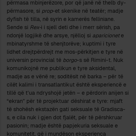
përmasa mbinjerëzore, por që janë në thelb dy-
përmasore, si
prop
-et skenike në teatër; madje
dyfish të tilla, në syrin e kamerës felliniane.
Sende si
Rex-
i i sjell deti dhe i merr sërish, pa
ndonjë logjikë dhe arsye, njëlloj si
aparicionet
e
mbinatyrshme të shenjtorëve; kuptimi i tyre
lidhet drejtpërdrejt me mos-përkitjen e tyre në
universin provincial të
borgo­
-s së Rimini-t. Nuk
komunikojnë me publikun e tyre aksidental,
madje as e vënë re; soditësit në barka – për të
cilët kalimi i transatlantikut është eksperiencë e
tillë që t’ua ndryshojë jetën – e përdorin anijen si
“ekran” për të projektuar dëshirat e tyre: mjaft
të shohësh ekstazën gati seksuale të Gradisca-
s, e cila nuk i gjen dot fjalët, për të përshkruar
pasionin; madje është papjekuria seksuale e
komunitetit, që i mundëson eksperienca