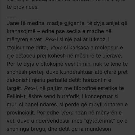
të provincës.
___
Janë të mëdha, madje gjigante, të dyja anijet që
krahasojmë – edhe pse secila e madhe në
mënyrën e vet:
Rex
-i si një pallat luksoz, i
stolisur me drita;
Vlora
si karkasa e molepsur e
një cetaceu prej kohësh në mëshirë të ujërave.
Por të dyja e bllokojnë vështrimin, nuk të lënë të
shohësh përtej, duke kundërshtuar atë çfarë pret
zakonisht njeriu përballë detit: horizontin e
largët.
Rex
-i, në pajtim me filozofinë estetike të
Fellini-t, është send butaforik, i konceptuar si
mur, si panel ndarës, si
perde
që mbyll dritaren e
provincialit. Por edhe
Vlora
ndan në mënyrën e
vet, duke u ndërvendosur mes “qytetërimit” qe e
sheh nga bregu, dhe detit që ia mundëson