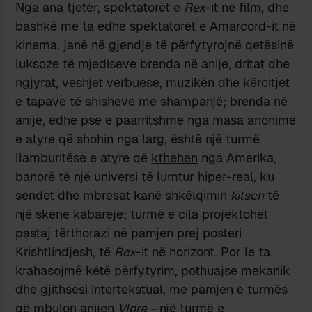
Nga ana tjetër, spektatorët e
Rex
-it në film, dhe
bashkë me ta edhe spektatorët e Amarcord-it në
kinema, janë në gjendje të përfytyrojnë qetësinë
luksoze të mjediseve brenda në anije, dritat dhe
ngjyrat, veshjet verbuese, muzikën dhe kërcitjet
e tapave të shisheve me shampanjë; brenda në
anije, edhe pse e paarritshme nga masa anonime
e atyre që shohin nga larg, është një turmë
llamburitëse e atyre që
kthehen
nga Amerika,
banorë të një universi të lumtur hiper-real, ku
sendet dhe mbresat kanë shkëlqimin
kitsch
të
një skene kabareje; turmë e cila projektohet
pastaj tërthorazi në pamjen prej posteri
Krishtlindjesh, të
Rex
-it në horizont. Por le ta
krahasojmë këtë përfytyrim, pothuajse mekanik
dhe gjithsesi intertekstual, me pamjen e turmës
që mbulon anijen
Vlora –
një turmë e