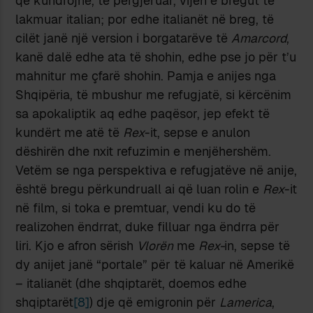
që kundrojnë, të përgjëruar, vijën e bregut të
lakmuar italian; por edhe italianët në breg, të
cilët janë një version i borgatarëve të
Amarcord
,
kanë dalë edhe ata të shohin, edhe pse jo për t’u
mahnitur me çfarë shohin. Pamja e anijes nga
Shqipëria, të mbushur me refugjatë, si kërcënim
sa apokaliptik aq edhe paqësor, jep efekt të
kundërt me atë të
Rex
-it, sepse e anulon
dëshirën dhe nxit refuzimin e menjëhershëm.
Vetëm se nga perspektiva e refugjatëve në anije,
është bregu përkundruall ai që luan rolin e
Rex
-it
në film, si toka e premtuar, vendi ku do të
realizohen ëndrrat, duke filluar nga ëndrra për
liri. Kjo e afron sërish
Vlorën
me
Rex-
in, sepse të
dy anijet janë “portale” për të kaluar në Amerikë
– italianët (dhe shqiptarët, doemos edhe
shqiptarët
[8]
) dje që emigronin për
Lamerica
,