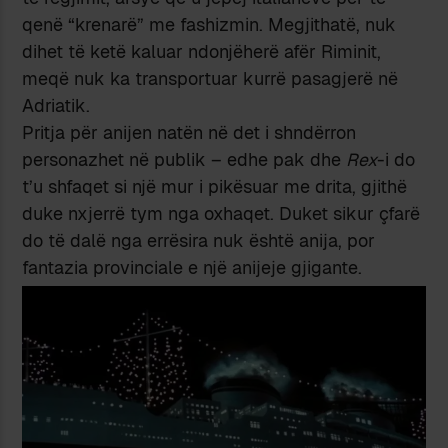
qenë “krenarë” me fashizmin. Megjithatë, nuk
dihet të ketë kaluar ndonjëherë afër Riminit,
meqë nuk ka transportuar kurrë pasagjerë në
Adriatik.
Pritja për anijen natën në det i shndërron
personazhet në publik – edhe pak dhe
Rex
-i do
t’u shfaqet si një mur i pikësuar me drita, gjithë
duke nxjerrë tym nga oxhaqet. Duket sikur çfarë
do të dalë nga errësira nuk është anija, por
fantazia provinciale e një anijeje gjigante.