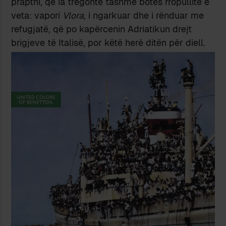
prapthi, që ia tregonte tashmë botës rropullitë e
veta: vapori
Vlora
, i ngarkuar dhe i rënduar me
refugjatë, që po kapërcenin Adriatikun drejt
brigjeve të Italisë, por këtë herë ditën për diell.