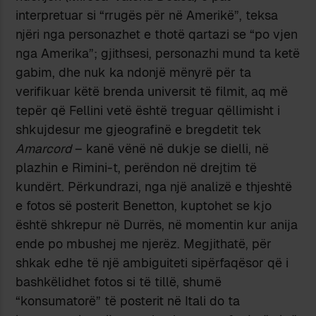
interpretuar si “rrugës për në Amerikë”, teksa
njëri nga personazhet e thotë qartazi se “po vjen
nga Amerika”; gjithsesi, personazhi mund ta ketë
gabim, dhe nuk ka ndonjë mënyrë për ta
verifikuar këtë brenda universit të filmit, aq më
tepër që Fellini vetë është treguar qëllimisht i
shkujdesur me gjeografinë e bregdetit tek
Amarcord
– kanë vënë në dukje se dielli, në
plazhin e Rimini-t, perëndon në drejtim të
kundërt. Përkundrazi, nga një analizë e thjeshtë
e fotos së posterit Benetton, kuptohet se kjo
është shkrepur në Durrës, në momentin kur anija
ende po mbushej me njerëz. Megjithatë, për
shkak edhe të një ambiguiteti sipërfaqësor që i
bashkëlidhet fotos si të tillë, shumë
“konsumatorë” të posterit në Itali do ta