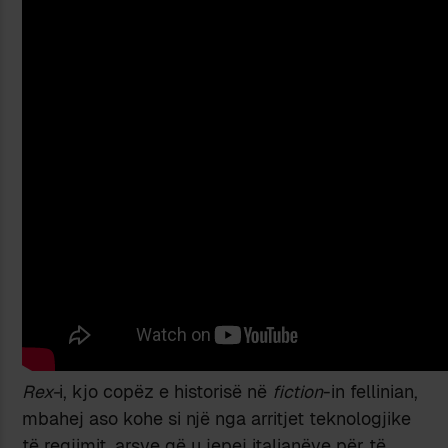
Rex-
i, kjo copëz e historisë në
fiction
-in fellinian,
mbahej aso kohe si një nga arritjet teknologjike
të regjimit, arsye që u jepej italianëve për të