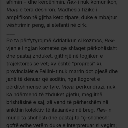
afrimin – dhe kërcënimin.
Rex
-i nuk komunikon,
Vlora
e tëra dëshiron. Madhësia fizike i
amplifikon të gjitha këto tipare, duke e mbajtur
vështrimin peng, si elefanti në cirk.
___
Po ta përfytyrojmë Adriatikun si kozmos,
Rex
-i
vjen e i ngjan kometës që shfaqet përkohësisht
dhe pastaj zhduket, gjithnjë në logjikën e
trajektores së vet; ky është “progresi” ku
provincialët e Fellini-t nuk marrin dot pjesë dhe
janë të dënuar që soditin, nga llogoret e
përditshmërisë së tyre.
Vlora
, përkundrazi, nuk
ka ndërmend të zhduket gjetiu; megjithë
brishtësinë e saj, zë vend të përhershëm në
ankthin kolektiv të italianëve në breg.
Rex
-in
mund ta shohësh dhe pastaj ta “ç-shohësh”,
qoftë edhe vetëm duke e interpretuar si vegim;