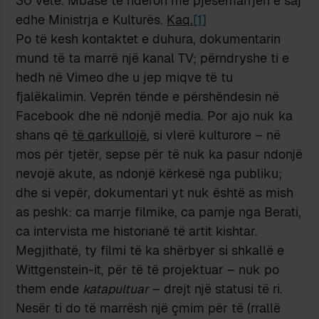
30 vetë. Mbase të nderon me pjesëmarrjen e saj
edhe Ministrja e Kulturës.
Kaq.
[1]
Po të kesh kontaktet e duhura, dokumentarin
mund të ta marrë një kanal TV; përndryshe ti e
hedh në Vimeo dhe u jep miqve të tu
fjalëkalimin. Veprën tënde e përshëndesin në
Facebook dhe në ndonjë media. Por ajo nuk ka
shans që
të qarkullojë
, si vlerë kulturore – në
mos për tjetër, sepse për të nuk ka pasur ndonjë
nevojë akute, as ndonjë kërkesë nga publiku;
dhe si vepër, dokumentari yt nuk është as mish
as peshk: ca marrje filmike, ca pamje nga Berati,
ca intervista me historianë të artit kishtar.
Megjithatë, ty filmi të ka shërbyer si shkallë e
Wittgenstein-it, për të të projektuar – nuk po
them ende
katapultuar
– drejt një statusi të ri.
Nesër ti do të marrësh një çmim për të (rrallë