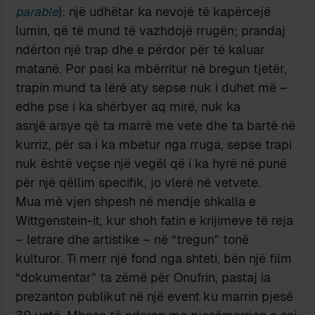
parable
): një udhëtar ka nevojë të kapërcejë
lumin, që të mund të vazhdojë rrugën; prandaj
ndërton një trap dhe e përdor për të kaluar
matanë. Por pasi ka mbërritur në bregun tjetër,
trapin mund ta lërë aty sepse nuk i duhet më –
edhe pse i ka shërbyer aq mirë, nuk ka
asnjë arsye që ta marrë me vete dhe ta bartë në
kurriz, për sa i ka mbetur nga rruga, sepse trapi
nuk është veçse një vegël që i ka hyrë në punë
për një qëllim specifik, jo vlerë në vetvete.
Mua më vjen shpesh në mendje shkalla e
Wittgenstein-it, kur shoh fatin e krijimeve të reja
– letrare dhe artistike – në “tregun” tonë
kulturor. Ti merr një fond nga shteti, bën një film
“dokumentar” ta zëmë për Onufrin, pastaj ia
prezanton publikut në një event ku marrin pjesë