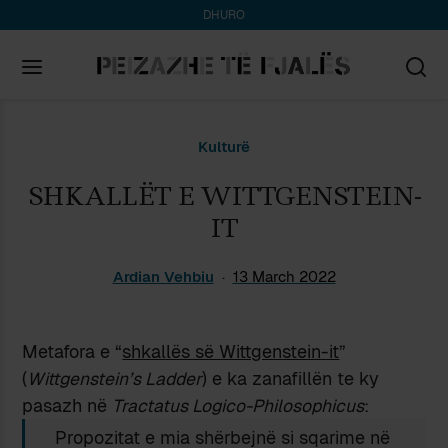
DHURO
Search
Kulturë
for:
SHKALLËT E WITTGENSTEIN-
IT
Ardian Vehbiu
13 March 2022
Metafora e “
shkallës së Wittgenstein-it
”
(
Wittgenstein’s Ladder
) e ka zanafillën te ky
pasazh në
Tractatus Logico-Philosophicus
:
Propozitat e mia shërbejnë si sqarime në