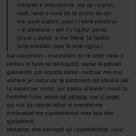
mënyrën e mëposhtme: ata që i marrin
vesh, herët e vonë do ta shohin se ato
nuk kanë kuptim, sapo t’i kenë përdorur
– si shkallare – për t’u ngjitur
përtej
.
(Atyre u duhet, si me thënë, ta hedhin
tutje shkallën, pasi të jenë ngjitur.)
Një interpretim i mundshëm do të ishte: nëse ti
kërkon të hysh në një kopsht, sepse të pëlqen
gjelbërimi, por kopshti është i rrethuar me mur,
atëherë je i detyruar të përdorësh një shkallë për
ta kapërcyer murin, por pastaj shkallën mund ta
hedhësh tutje, sepse
në vetvete
, ose
si vegël
,
ajo nuk ka ndonjë lidhje të brendshme
(intrinseke) me marrëdhënien mes teje dhe
gjelbërimit.
Metafora, dhe koncepti që i bashkëlidhet,
kanë