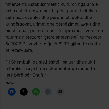
“shërben”). Establishmentit kulturor, nga ana e
vet, i duhet
hack-
u për të përligjur aktivitetin e
vet ritual, eventet dhe përurimet, qokat dhe
kundërqokat, urimet dhe përgëzimet,
like
-t dhe
emotikonat; por edhe për t’u riprodhuar vetë, me
“burime njerëzore” (çfarë shprehjeje!) të freskëta.
© 2022 Peizazhe të fjalës™. Të gjitha të drejtat
të rezervuara.
[1]
Shembulli që sjell është i sajuar dhe nuk i
referohet asnjë filmi dokumentar që mund të
jetë bërë për Onufrin.
Ndaje: