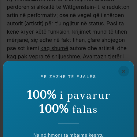
përdoren si shkallë të Wittgenstein-it, e redukton
artin në performativ; ose në vegël që i shërben
autorit (artistit) për t’u ngjitur në status. Pasi ta
kenë kryer këtë funksion, krijimet mund të lihen
mënjanë, siç edhe në fakt lihen, çfarë shpjegon
pse sot kemi
kaq shumë
autorë dhe artistë, dhe
kaq pak
vepra të shijueshme. Avantazh tjetër i
shkallës së Wittgenstein-it, si mekanizëm për
×
promocionin e autorit a të artistit, është se
PEIZAZHE TË FJALËS
kushton relativisht pak, krahasuar me
promovimin e konsumit (leximit) real të veprës
100%
i pavarur
dhe kultivimin e një mjedisi kulturor adekuat.
100%
falas
Që të funksionojë, mekanizmi ka nevojë për një
tip krijuesi të cilin e përcakton bukur fjala e
anglishtes slang
hack,
e cila ka qenë përdorur
për të shënjuar një shkrimtar mediokër, por sot e
Na ndihmoni ta mbajmë kështu