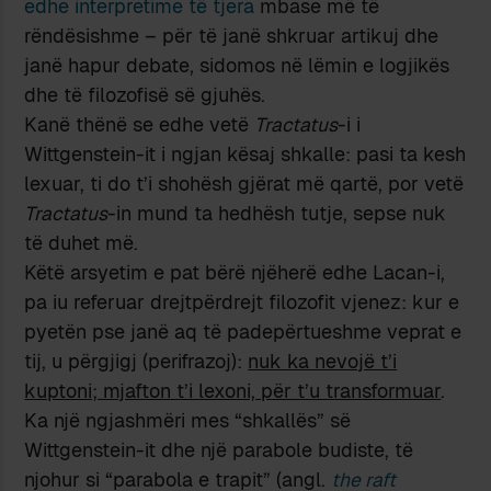
edhe interpretime të tjera
mbase më të
rëndësishme – për të janë shkruar artikuj dhe
janë hapur debate, sidomos në lëmin e logjikës
dhe të filozofisë së gjuhës.
Kanë thënë se edhe vetë
Tractatus
-i i
Wittgenstein-it i ngjan kësaj shkalle: pasi ta kesh
lexuar, ti do t’i shohësh gjërat më qartë, por vetë
Tractatus
-in mund ta hedhësh tutje, sepse nuk
të duhet më.
Këtë arsyetim e pat bërë njëherë edhe Lacan-i,
pa iu referuar drejtpërdrejt filozofit vjenez: kur e
pyetën pse janë aq të padepërtueshme veprat e
tij, u përgjigj (perifrazoj):
nuk ka nevojë t’i
kuptoni; mjafton t’i lexoni, për t’u transformuar
.
Ka një ngjashmëri mes “shkallës” së
Wittgenstein-it dhe një parabole budiste, të
njohur si “parabola e trapit” (angl.
the raft