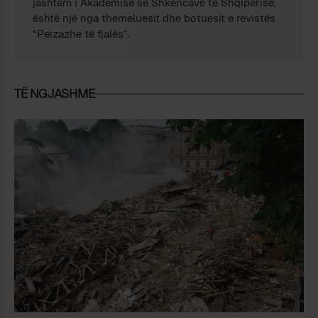
jashtëm i Akademisë së Shkencave të Shqipërisë,
është një nga themeluesit dhe botuesit e revistës
“Peizazhe të fjalës”.
TË NGJASHME