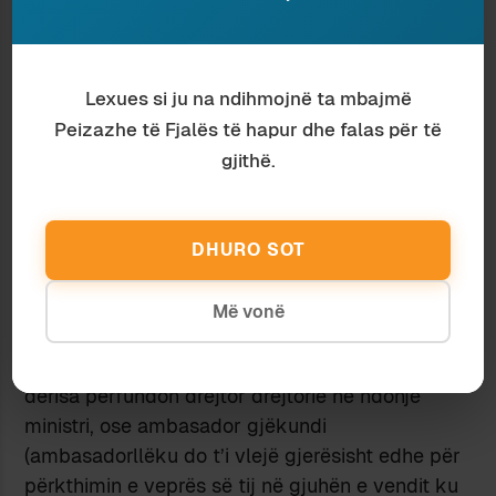
ka zgjeruar sferën e përdorimit.
Hack
-u është
gjithnjë në gatishmëri, për t’iu përgjigjur
rrethanave të reja: e ka gati dramën në një
konkurs dramash; poemën për Skënderbeun në
Lexues si ju na ndihmojnë ta mbajmë
një konkurs poemash për Skënderbeun;
Peizazhe të Fjalës të hapur dhe falas për të
dorëshkrimin në një konkurs veprash të
gjithë.
pabotuara; idenë në një konkurs idesh; projektin
në një konkurs projektesh. Nëse shoqata për
mbrojtjen e qenve shpall një tender për një
DHURO SOT
roman dorëshkrim me një personazh qen, ai e ka
edhe atë roman gati.
Më vonë
Hack
-u e kalon jetën e vet publike duke kërcyer
nga një shkallë e Wittgenstein-it tek tjetra,
derisa përfundon drejtor drejtorie në ndonjë
ministri, ose ambasador gjëkundi
(ambasadorllëku do t’i vlejë gjerësisht edhe për
përkthimin e veprës së tij në gjuhën e vendit ku