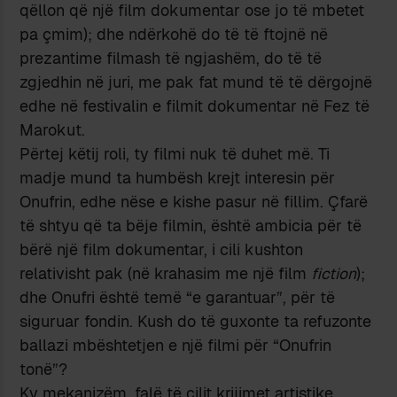
qëllon që një film dokumentar ose jo të mbetet
pa çmim); dhe ndërkohë do të të ftojnë në
prezantime filmash të ngjashëm, do të të
zgjedhin në juri, me pak fat mund të të dërgojnë
edhe në festivalin e filmit dokumentar në Fez të
Marokut.
Përtej këtij roli, ty filmi nuk të duhet më. Ti
madje mund ta humbësh krejt interesin për
Onufrin, edhe nëse e kishe pasur në fillim. Çfarë
të shtyu që ta bëje filmin, është ambicia për të
bërë një film dokumentar, i cili kushton
relativisht pak (në krahasim me një film
fiction
);
dhe Onufri është temë “e garantuar”, për të
siguruar fondin. Kush do të guxonte ta refuzonte
ballazi mbështetjen e një filmi për “Onufrin
tonë”?
Ky mekanizëm, falë të cilit krijimet artistike