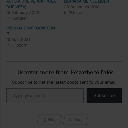
AUTORI DHE VEPRA (PULA
LIBRARIA ME NJË LIBËR
DHE VEZA)
29 December 2018
15 February 2023
In "Filozofi"
In "Kulturë"
VIZORJA E WITTGENSTEIN-
IT
16 April 2021
In "Filozofi"
Discover more from Peizazhe të fjalës
Subscribe to get the latest posts sent to your email.
Type your email…
Subscribe
Ndaj
Ruaj