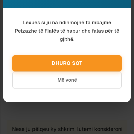
CENSURA NË SANREMO
17 February 2020
In "Muzikë"
Lexues si ju na ndihmojnë ta mbajmë
Peizazhe të Fjalës të hapur dhe falas për të
gjithë.
Discover more from Peizazhe të fjalës
Subscribe to get the latest posts sent to your email.
Type your email…
DHURO SOT
Subscribe
Më vonë
Ndaj
Ruaj
Nëse ju pëlqeu ky shkrim, lutemi konsideroni