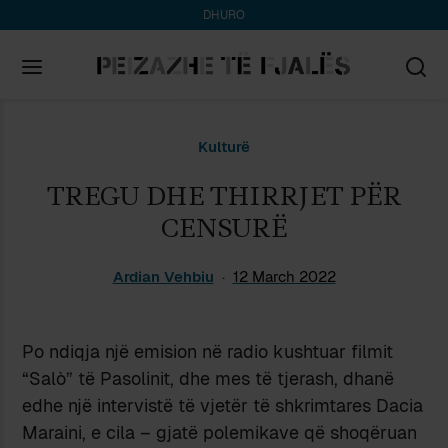
DHURO
Search
Kulturë
for:
TREGU DHE THIRRJET PËR
CENSURË
Ardian Vehbiu
12 March 2022
Po ndiqja një emision në radio kushtuar filmit
“Salò” të Pasolinit, dhe mes të tjerash, dhanë
edhe një intervistë të vjetër të shkrimtares Dacia
Maraini, e cila – gjatë polemikave që shoqëruan