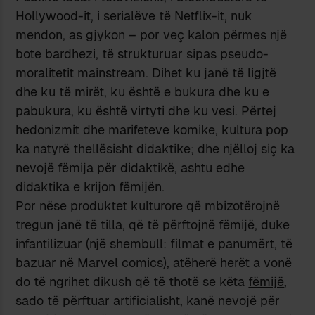
Hollywood-it, i serialëve të Netflix-it, nuk
mendon, as gjykon – por veç kalon përmes një
bote bardhezi, të strukturuar sipas pseudo-
moralitetit mainstream. Dihet ku janë të ligjtë
dhe ku të mirët, ku është e bukura dhe ku e
pabukura, ku është virtyti dhe ku vesi. Përtej
hedonizmit dhe marifeteve komike, kultura pop
ka natyrë thellësisht didaktike; dhe njëlloj siç ka
nevojë fëmija për didaktikë, ashtu edhe
didaktika e krijon fëmijën.
Por nëse produktet kulturore që mbizotërojnë
tregun janë të tilla, që të përftojnë fëmijë, duke
infantilizuar (një shembull: filmat e panumërt, të
bazuar në Marvel comics), atëherë herët a vonë
do të ngrihet dikush që të thotë se këta
fëmijë
,
sado të përftuar artificialisht, kanë nevojë për