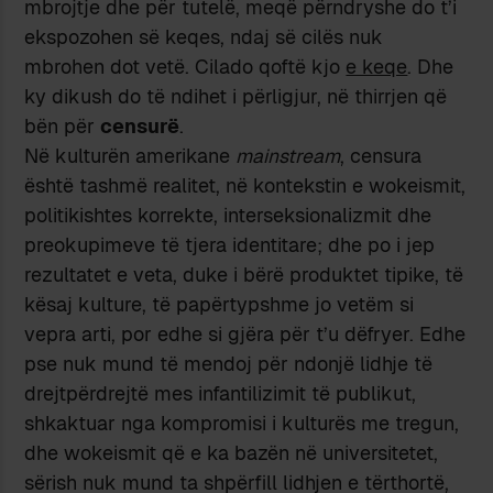
mbrojtje dhe për tutelë, meqë përndryshe do t’i
ekspozohen së keqes, ndaj së cilës nuk
mbrohen dot vetë. Cilado qoftë kjo
e keqe
. Dhe
ky dikush do të ndihet i përligjur, në thirrjen që
bën për
censurë
.
Në kulturën amerikane
mainstream
, censura
është tashmë realitet, në kontekstin e wokeismit,
politikishtes korrekte, interseksionalizmit dhe
preokupimeve të tjera identitare; dhe po i jep
rezultatet e veta, duke i bërë produktet tipike, të
kësaj kulture, të papërtypshme jo vetëm si
vepra arti, por edhe si gjëra për t’u dëfryer. Edhe
pse nuk mund të mendoj për ndonjë lidhje të
drejtpërdrejtë mes infantilizimit të publikut,
shkaktuar nga kompromisi i kulturës me tregun,
dhe wokeismit që e ka bazën në universitetet,
sërish nuk mund ta shpërfill lidhjen e tërthortë,