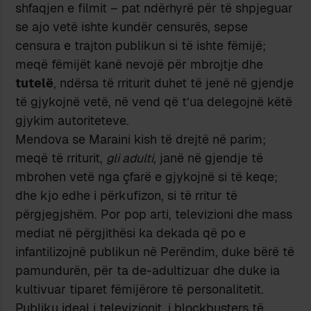
shfaqjen e filmit – pat ndërhyrë për të shpjeguar
se ajo vetë ishte kundër censurës, sepse
censura e trajton publikun si të ishte fëmijë;
meqë fëmijët kanë nevojë për mbrojtje dhe
tutelë
, ndërsa të rriturit duhet të jenë në gjendje
të gjykojnë vetë, në vend që t’ua delegojnë këtë
gjykim autoriteteve.
Mendova se Maraini kish të drejtë në parim;
meqë të rriturit,
gli adulti
, janë në gjendje të
mbrohen vetë nga çfarë e gjykojnë si të keqe;
dhe kjo edhe i përkufizon, si të rritur të
përgjegjshëm. Por pop arti, televizioni dhe mass
mediat në përgjithësi ka dekada që po e
infantilizojnë publikun në Perëndim, duke bërë të
pamundurën, për ta de-adultizuar dhe duke ia
kultivuar tiparet fëmijërore të personalitetit.
Publiku ideal i televizionit, i blockbusters të