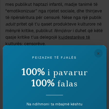
mes publikut haptazi infantil, madje tanimë të
“emotikonizuar” nga rrjetet sociale, dhe thirrjeve
të ripërsëritura për censurë. Nëse nga një publik
adult
pritet që t’u qaset produkteve kulturore në
mënyrë kritike, publikut
fëmijëror
i duhet që këtë
qasje kritike t’ua delegojë
kujdestarëve të
kulturës
: censorëve.
© 2022 Peizazhe të fjalës™. Të gjitha të drejtat
×
të rezervuara.
PEIZAZHE TË FJALËS
Ndaje:
100%
i pavarur
100%
falas
TË FLASËSH DHE TË
TË KAPESH PENG
THUASH (VII)
9 March 2015
21 October 2017
In "Media"
Na ndihmoni ta mbajmë kështu
In "Totalitarizëm"