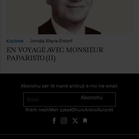
Kujtime
Jonida Xhyra-Entorf
EN VOYAGE AVEC MONSIEUR
PAPARISTO (II)
Abonohu për të marrë artikujt e rinj me email.
Email
Abonohu
Rreth nesh
Merr pjes​​ë​
Dhuro
Arkivi
Autorët