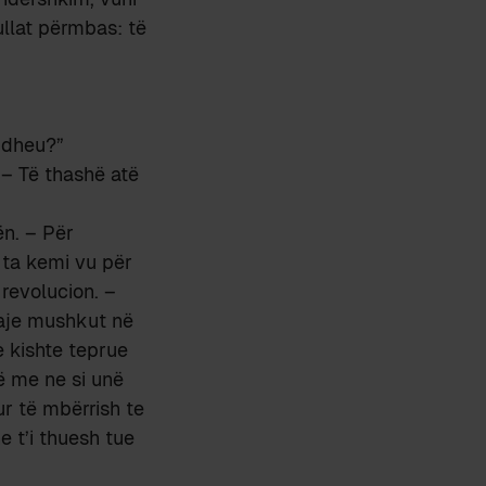
llat përmbas: të
 dheu?”
. – Të thashë atë
ën. – Për
 ta kemi vu për
 revolucion. –
maje mushkut në
e kishte teprue
rë me ne si unë
ur të mbërrish te
e t’i thuesh tue