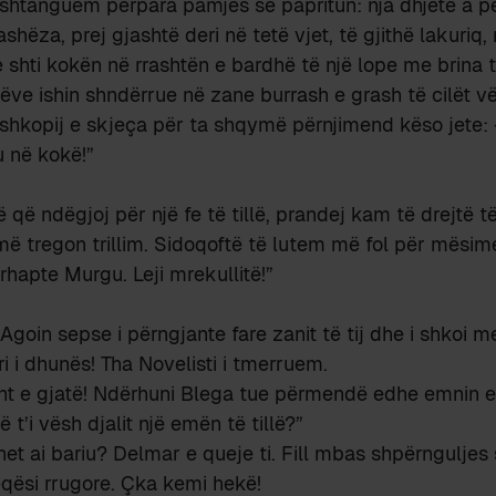
i shtanguem përpara pamjes së papritun: nja dhjetë a
shëza, prej gjashtë deri në tetë vjet, të gjithë lakuriq,
 shti kokën në rrashtën e bardhë të një lope me brina të
ijëve ishin shndërrue në zane burrash e grash të cilët v
hkopij e skjeça për ta shqymë përnjimend këso jete: 
 në kokë!”
ë që ndëgjoj për një fe të tillë, prandej kam të drejtë 
më tregon trillim. Sidoqoftë të lutem më fol për mësim
hapte Murgu. Leji mrekullitë!”
 Agoin sepse i përngjante fare zanit të tij dhe i shkoi
 biri i dhunës! Tha Novelisti i tmerruem.
sht e gjatë! Ndërhuni Blega tue përmendë edhe emnin e 
 t’i vësh djalit një emën të tillë?”
tohet ai bariu? Delmar e queje ti. Fill mbas shpërnguljes
eqësi rrugore. Çka kemi hekë!