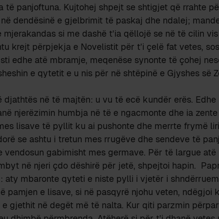
 të panjoftuna. Kujtohej shpejt se shtigjet që rrahte pë
s në dendësinë e gjelbrimit të paskaj dhe ndalej; mande
mjerakandas si me dashë t’ia qëllojë se në të cilin vi
tu krejt përpjekja e Novelistit për t’i çelë fat vetes, so
listi edhe atë mbramje, meqenëse synonte të çohej nesë
heshin e qytetit e u nis për në shtëpinë e Gjyshes së Z
të djathtës në të majtën: u vu të ecë kundër erës. Edhe
anë njerëzimin humbja në të e ngacmonte dhe ia zente
es lisave të pyllit ku ai pushonte dhe merrte frymë liri
orë se ashtu i tretun mes rrugëve dhe sendeve të panj
 e vendosun gabimisht mes germave. Për të largue atë
byt në njeri çdo dëshirë për jetë, shpejtoi hapin. Pap
i: aty mbaronte qyteti e niste pylli i vjetër i shndërru
 Në pamjen e lisave, si në pasqyrë njohu veten, ndëgjoi 
 e gjethit në degët më të nalta. Kur qiti parzmin përpa
djeu dhimbë përmbrenda. Atëherë si për t’i dhanë vetes