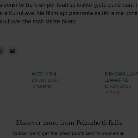
a ecnin të tre krah për krah se kishte gjetë punë para
in e Kukullave. Në fillim ajo pastronte sallën e me koh
kullave dhe tash shiste bileta.
ANËSHKRIM
1X10: DAULLJA 
29 July 2020
LLAMARINE
In "Letërsi"
13 April 2025
In "1x10"
Discover more from Peizazhe të fjalës
Subscribe to get the latest posts sent to your email.