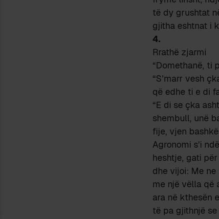
të dy grushtat n
gjitha eshtnat i
4.
Rrathë zjarmi
“Domethanë, ti 
“S’marr vesh çk
që edhe ti e di 
“E di se çka ash
shembull, unë b
fije, vjen bashk
Agronomi s’i ndë
heshtje, gati për
dhe vijoi: Me ne
me një vëlla që 
ara në kthesën e 
të pa gjithnjë se