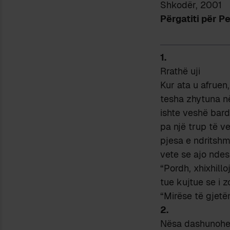
Shkodër, 2001
Përgatiti për P
1.
Rrathë uji
Kur ata u afruen,
tesha zhytuna në
ishte veshë bard
pa një trup të v
pjesa e ndritshme
vete se ajo ndesh
“Pordh, xhixhill
tue kujtue se i z
“Mirëse të gjetë
2.
Nësa dashunohej 