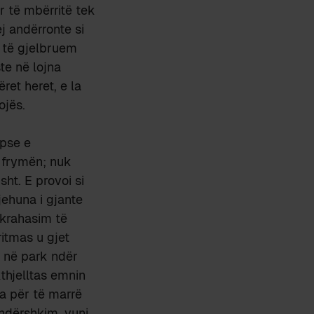
r të mbërritë tek
j andërronte si
s të gjelbruem
ste në lojna
ret heret, e la
ojës.
 pse e
 frymën; nuk
sht. E provoi si
ehuna i gjante
 krahasim të
ritmas u gjet
em në park ndër
kthjelltas emnin
ra për të marrë
 ndërshkim, vuni