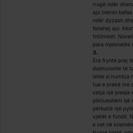
rrugë ndër dhena
ajo tretnin befa
ndër dyzash dhe 
fshehej ajo. Kësh
trillimesh. Nove
para mjesnatës s
3.
Era frynte prej 
dashunonte të t
ishte si humbja m
tue e prekë me d
vetja një presje
pikllueshëm që m
përballë një pyll
vjetët e fundit.
e vet në krismën
frymë lirisht, n