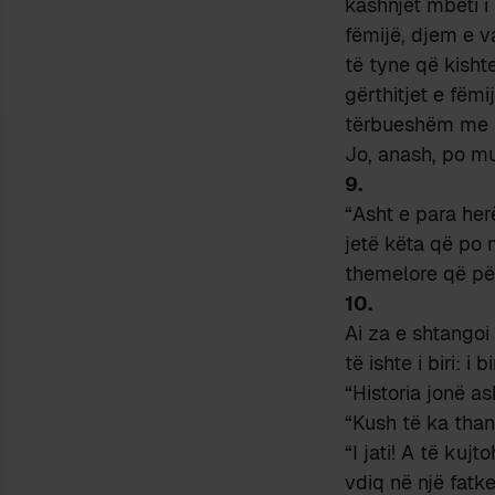
kashnjet mbeti 
fëmijë, djem e va
të tyne që kishte
gërthitjet e fëm
tërbueshëm me s
Jo, anash, po mu
9.
“Asht e para her
jetë këta që po 
themelore që për
10.
Ai za e shtangoi
të ishte i biri: i
“Historia jonë a
“Kush të ka thanë
“I jati! A të kuj
vdiq në një fatk