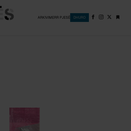
ARKIVI
MERR PJESË
DHURO