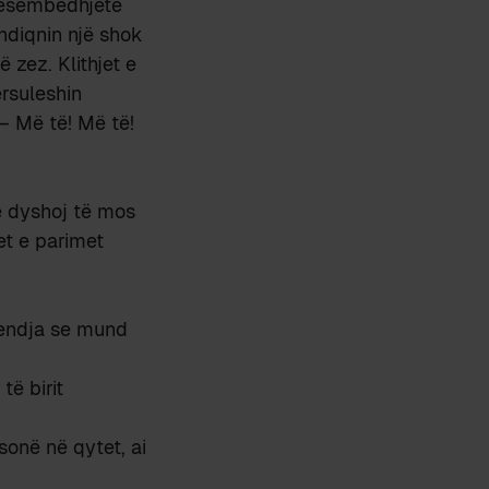
 pesëmbëdhjetë
 ndiqnin një shok
 zez. Klithjet e
ërsuleshin
– Më të! Më të!
të dyshoj të mos
et e parimet
 mendja se mund
të birit
 sonë në qytet, ai