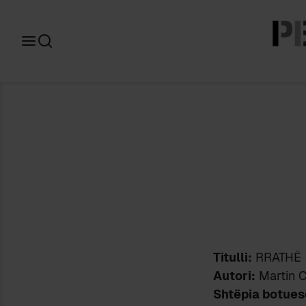
Search
for:
Titulli:
RRATHË
Autori:
Martin 
Shtëpia botues