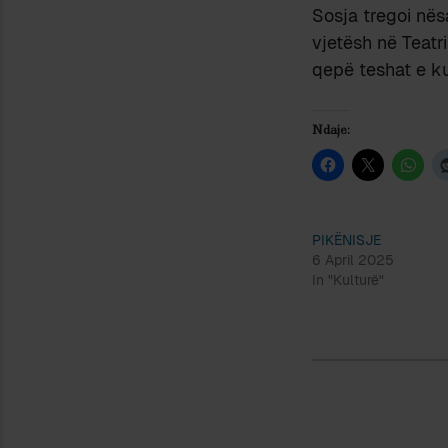
Sosja tregoi nës
vjetësh në Teatr
qepë teshat e ku
Ndaje:
PIKËNISJE
6 April 2025
In "Kulturë"