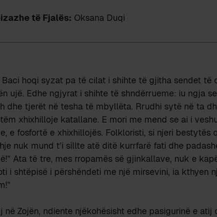
eizazhe të Fjalës:
Oksana Duqi
 Baci hoqi syzat pa të cilat i shihte të gjitha sendet t
n ujë. Edhe ngjyrat i shihte të shndërrueme: iu ngja se
h dhe tjerët në tesha të mbyllëta. Rrudhi sytë në ta dh
etëm xhixhilloje katallane. E mori me mend se ai i vesh
, e fosfortë e xhixhillojës. Folkloristi, si njeri bestytës
je nuk mund t’i sillte atë ditë kurrfarë fati dhe padashë
ojë!” Ata të tre, mes rropamës së gjinkallave, nuk e ka
oti i shtëpisë i përshëndeti me një mirsevini, ia kthyen n
m!”
në Zojën, ndiente njëkohësisht edhe pasigurinë e atij 