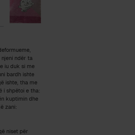
ë deformueme,
 njeni ndër ta
e iu duk si me
uni bardh ishte
 që ishte, tha me
 i shpëtoi e tha:
pën kuptimin dhe
jë zani:
që niset për