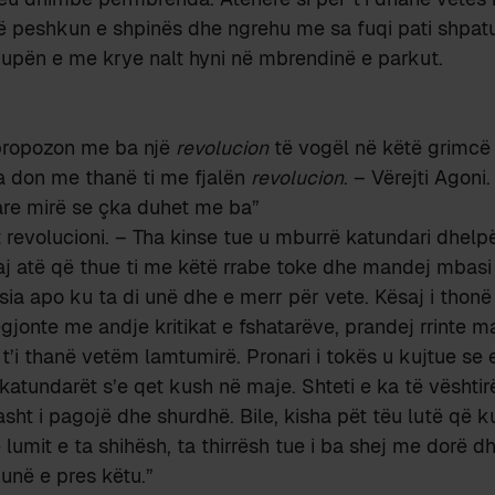
ë peshkun e shpinës dhe ngrehu me sa fuqi pati shpatu
 kupën e me krye nalt hyni në mbrendinë e parkut.
propozon me ba një
revolucion
të vogël në këtë grimcë
a don me thanë ti me fjalën
revolucion
. – Vërejti Agoni
fare mirë se çka duhet me ba”
t revolucioni. – Tha kinse tue u mburrë katundari dhelp
aj atë që thue ti me këtë rrabe toke dhe mandej mbasi
ësia apo ku ta di unë dhe e merr për vete. Kësaj i thonë
gjonte me andje kritikat e fshatarëve, prandej rrinte 
 t’i thanë vetëm lamtumirë. Pronari i tokës u kujtue se 
 katundarët s’e qet kush në maje. Shteti e ka të vështi
asht i pagojë dhe shurdhë. Bile, kisha pët tëu lutë që k
lumit e ta shihësh, ta thirrësh tue i ba shej me dorë dh
 unë e pres këtu.”