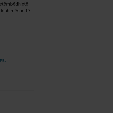
 tetëmbëdhjetë
ë kish mësue të
PREJ