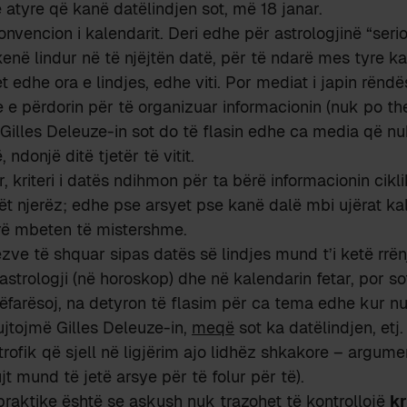
 atyre që kanë datëlindjen sot, më 18 janar.
onvencion i kalendarit. Deri edhe për astrologjinë “seri
kenë lindur në të njëjtën datë, për të ndarë mes tyre ka
t edhe ora e lindjes, edhe viti. Por mediat i japin rënd
e e përdorin për të organizuar informacionin (nuk po th
Gilles Deleuze-in sot do të flasin edhe ca media që nu
ndonjë ditë tjetër të vitit.
, kriteri i datës ndihmon për ta bërë informacionin ciklik
tët njerëz; edhe pse arsyet pse kanë dalë mbi ujërat k
erë mbeten të mistershme.
ëzve të shquar sipas datës së lindjes mund t’i ketë rrën
ë astrologji (në horoskop) dhe në kalendarin fetar, por s
ëfarësoj, na detyron të flasim për ca tema edhe kur n
ujtojmë Gilles Deleuze-in,
meqë
sot ka datëlindjen, etj.
trofik që sjell në ligjërim ajo lidhëz shkakore – argume
jt mund të jetë arsye për të folur për të).
praktike është se askush nuk trazohet të kontrollojë
kr