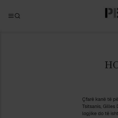
Search
for:
HO
Çfarë kanë të pë
Tsitsanis, Gilles
logjike do të ish