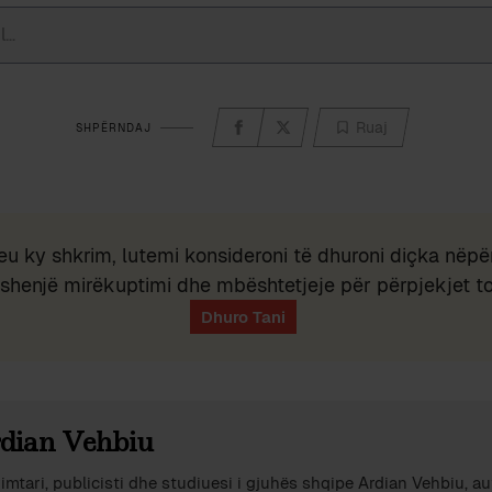
Ruaj
SHPËRNDAJ
eu ky shkrim, lutemi konsideroni të dhuroni diçka nëpër
shenjë mirëkuptimi dhe mbështetjeje për përpjekjet t
dian Vehbiu
imtari, publicisti dhe studiuesi i gjuhës shqipe Ardian Vehbiu, au