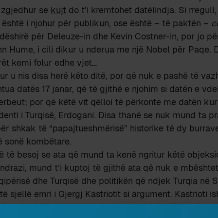
ë zgjedhur se
kujt
do t’i kremtohet datëlindja. Si rregull
është i njohur për publikun, ose është – të paktën –
c
dëshirë për Deleuze-in dhe Kevin Costner-in, por jo për
hn Hume, i cili dikur u nderua me një Nobel për Paqe.
ët kemi folur edhe vjet…
ur u nis disa herë këto ditë, por që nuk e pashë të vaz
tua datës 17 janar, që të gjithë e njohim si datën e vde
erbeut; por që këtë vit qëlloi të përkonte me datën kur 
denti i Turqisë, Erdogani. Disa thanë se nuk mund ta p
ër shkak të “papajtueshmërisë” historike të dy burrave
së sonë kombëtare.
ë të besoj se ata që mund ta kenë ngritur këtë objeksi
undrazi, mund t’i kuptoj të gjithë ata që nuk e mbështe
përisë dhe Turqisë dhe politikën që ndjek Turqia në S
 sjellë emri i Gjergj Kastriotit si argument. Kastrioti is
 Perandorisë Osmane para 5 shekujsh, në një kohë kur 