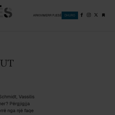
ARKIVI
MERR PJESË
DHURO
EUT
chmidt, Vassilis
ner? Përgjigjja
errë nga një faqe