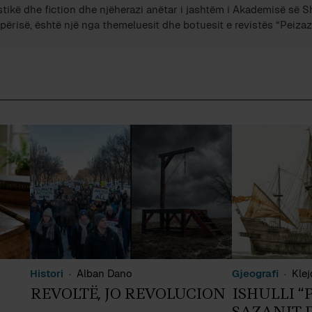
stikë dhe fiction dhe njëherazi anëtar i jashtëm i Akademisë së 
përisë, është një nga themeluesit dhe botuesit e revistës “Peizazh
Histori
Alban Dano
Gjeografi
Klej
REVOLTË, JO REVOLUCION
ISHULLI “P
SAZANIT D