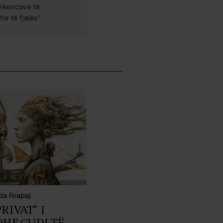
Shkencave të
e të fjalës”.
da Rrapaj
RIVAT” I
HE ÇUDI TË