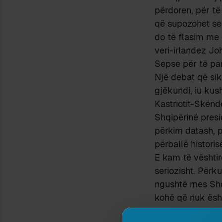
përdoren, për t
që supozohet se 
do të flasim me 
veri-irlandez Jo
Sepse për të par
Një debat që sik
gjëkundi, iu kush
Kastriotit-Skënd
Shqipërinë presi
përkim datash, p
përballë histori
E kam të vështir
seriozisht. Përk
ngushtë mes Shqi
kohë që nuk është
luftonte kundër