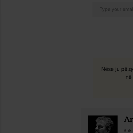
Type your email…
Nëse ju pëlq
në 
Ar
Shkr