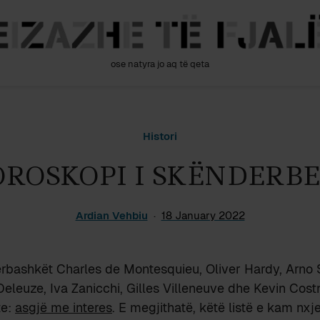
ose natyra jo aq të qeta
Histori
ROSKOPI I SKËNDERB
Ardian Vehbiu
18 January 2022
rbashkët Charles de Montesquieu, Oliver Hardy, Arno S
 Deleuze, Iva Zanicchi, Gilles Villeneuve dhe Kevin Cost
te:
asgjë me interes
. E megjithatë, këtë listë e kam nxj