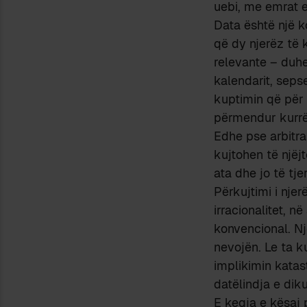
uebi, me emrat e
Data është një k
që dy njerëz të 
relevante – duhe
kalendarit, seps
kuptimin që për 
përmendur kurrë, 
Edhe pse arbitrar
kujtohen të njëj
ata dhe jo të tj
Përkujtimi i njer
irracionalitet, n
konvencional. Nj
nevojën. Le ta k
implikimin katas
datëlindja e diku
E keqja e kësaj 