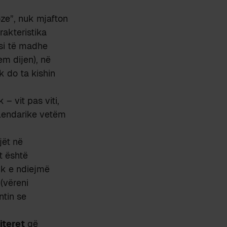
oze”, nuk mjafton
rakteristika
ësi të madhe
em dijen), në
k do ta kishin
 – vit pas viti,
alendarike vetëm
jët në
ot është
uk e ndiejmë
 (vëreni
ntin se
iteret
që