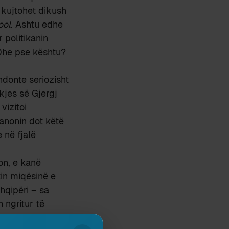
, kujtohet dikush
ool
. Ashtu edhe
 politikanin
 Dhe pse kështu?
hdonte seriozisht
kjes së Gjergj
vizitoi
ranonin dot këtë
 në fjalë
on, e kanë
tin miqësinë e
hqipëri – sa
h ngritur të
as Shqipëria as