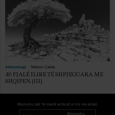
Albanologji
Nelson Çabej
40 FJALË ILIRE TË SHPJEGUARA ME
SHQIPEN (III)
Abonohu për të marrë artikujt e rinj me email.
Email
Abonohu