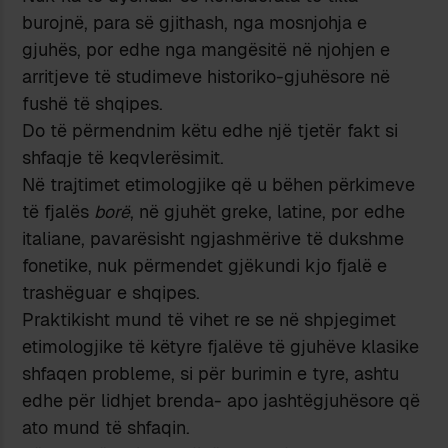
burojnë, para së gjithash, nga mosnjohja e
gjuhës, por edhe nga mangësitë në njohjen e
arritjeve të studimeve historiko-gjuhësore në
fushë të shqipes.
Do të përmendnim këtu edhe një tjetër fakt si
shfaqje të keqvlerësimit.
Në trajtimet etimologjike që u bëhen përkimeve
të fjalës
borë
, në gjuhët greke, latine, por edhe
italiane, pavarësisht ngjashmërive të dukshme
fonetike, nuk përmendet gjëkundi kjo fjalë e
trashëguar e shqipes.
Praktikisht mund të vihet re se në shpjegimet
etimologjike të këtyre fjalëve të gjuhëve klasike
shfaqen probleme, si për burimin e tyre, ashtu
edhe për lidhjet brenda- apo jashtëgjuhësore që
ato mund të shfaqin.