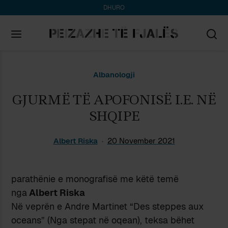
DHURO
Search
Albanologji
for:
GJURMË TË APOFONISË I.E. NË
SHQIPE
Albert Riska
20 November 2021
parathënie e monografisë me këtë temë
nga
Albert Riska
Në veprën e Andre Martinet “Des steppes aux
oceans” (Nga stepat në oqean), teksa bëhet