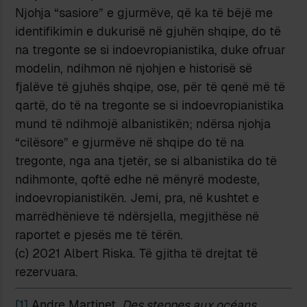
Njohja “sasiore” e gjurmëve, që ka të bëjë me
identifikimin e dukurisë në gjuhën shqipe, do të
na tregonte se si indoevropianistika, duke ofruar
modelin, ndihmon në njohjen e historisë së
fjalëve të gjuhës shqipe, ose, për të qenë më të
qartë, do të na tregonte se si indoevropianistika
mund të ndihmojë albanistikën; ndërsa njohja
“cilësore” e gjurmëve në shqipe do të na
tregonte, nga ana tjetër, se si albanistika do të
ndihmonte, qoftë edhe në mënyrë modeste,
indoevropianistikën. Jemi, pra, në kushtet e
marrëdhënieve të ndërsjella, megjithëse në
raportet e pjesës me të tërën.
(c) 2021 Albert Riska. Të gjitha të drejtat të
rezervuara.
[1]
Andre Martinet,
Des steppes aux océans.