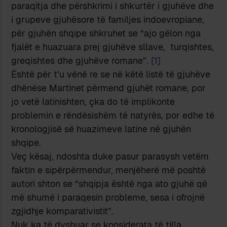
paraqitja dhe përshkrimi i shkurtër i gjuhëve dhe
i grupeve gjuhësore të familjes indoevropiane,
për gjuhën shqipe shkruhet se “ajo gëlon nga
fjalët e huazuara prej gjuhëve sllave, turqishtes,
greqishtes dhe gjuhëve romane”.
[1]
Është për t’u vënë re se në këtë listë të gjuhëve
dhënëse Martinet përmend gjuhët romane, por
jo vetë latinishten, çka do të implikonte
problemin e rëndësishëm të natyrës, por edhe të
kronologjisë së huazimeve latine në gjuhën
shqipe.
Veç kësaj, ndoshta duke pasur parasysh vetëm
faktin e sipërpërmendur, menjëherë më poshtë
autori shton se “shqipja është nga ato gjuhë që
më shumë i paraqesin probleme, sesa i ofrojnë
zgjidhje komparativistit”.
Nuk ka të dyshuar se konsiderata të tilla