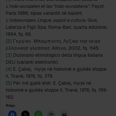
L’indo-européen et les “Indo-européens”
, Payot,
Paris 1986; sipas variantit në italisht:
L’indoeuropeo. Lingue, popoli e culture
, Gius,
Laterza e Figli Spa, Roma-Bari, quarta edizione,
1994, fq. 66.
[2]
Γεργιου Μπαμπινιτη, Λεξικο τησ νεασ
ελληνικησ γλcσσασ, Αθηνα, 2002, fq. 1145.
[3]
Dizionario etimologico della lingua italiana
DELI (varianti elektronik).
[4]
E. Çabej, Hyrje në historinë e gjuhës shqipe
II, Tiranë, 1976, fq. 379.
[5]
Për më gjatë shih: E. Çabej, Hyrje në
historinë e gjuhës shqipe II, Tiranë, 1976, fq. 159-
162.
Ndaje: