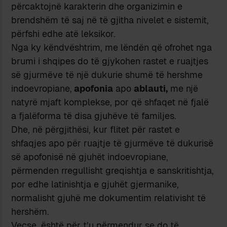
përcaktojnë karakterin dhe organizimin e
brendshëm të saj në të gjitha nivelet e sistemit,
përfshi edhe atë leksikor.
Nga ky këndvështrim, me lëndën që ofrohet nga
brumi i shqipes do të gjykohen rastet e ruajtjes
së gjurmëve të një dukurie shumë të hershme
indoevropiane,
apofonia
apo
ablauti,
me një
natyrë mjaft komplekse, por që shfaqet në fjalë
a fjalëforma të disa gjuhëve të familjes.
Dhe, në përgjithësi, kur flitet për rastet e
shfaqjes apo për ruajtje të gjurmëve të dukurisë
së apofonisë në gjuhët indoevropiane,
përmenden rregullisht greqishtja e sanskritishtja,
por edhe latinishtja e gjuhët gjermanike,
normalisht gjuhë me dokumentim relativisht të
hershëm.
Veçse, është për t’u përmendur se do të