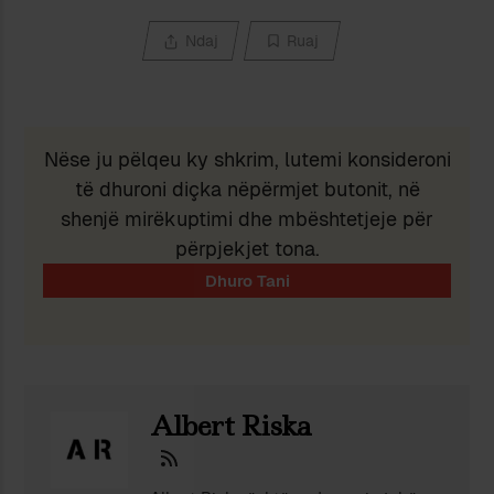
Ndaj
Ruaj
Nëse ju pëlqeu ky shkrim, lutemi konsideroni
të dhuroni diçka nëpërmjet butonit, në
shenjë mirëkuptimi dhe mbështetjeje për
përpjekjet tona.
Albert Riska