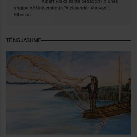
Albert Riska është pedagog i gjuhës
shqipe në Universitetin "Aleksandër Xhuvani",
Elbasan.
TË NGJASHME