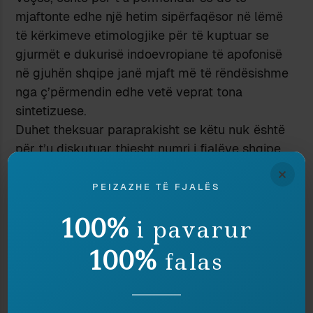
mjaftonte edhe një hetim sipërfaqësor në lëmë
të kërkimeve etimologjike për të kuptuar se
gjurmët e dukurisë indoevropiane të apofonisë
në gjuhën shqipe janë mjaft më të rëndësishme
nga ç’përmendin edhe vetë veprat tona
sintetizuese.
Duhet theksuar paraprakisht se këtu nuk është
për t’u diskutuar thjesht numri i fjalëve shqipe
që ruajnë gjurmët e kësaj dukurie të trashëguar
×
të fazës së përbashkët indoevropiane,
PEIZAZHE TË FJALËS
megjithëse edhe ky numër nuk rezulton i
100%
i pavarur
parëndësishëm (po të kemi parasysh raportin
midis elementeve leksikore të shqipes që janë
100%
falas
trashëguar nga faza e përbashkët
indoevropiane, qoftë me ato të krijuara apo të
përftuara më vonë brenda gjuhës, qoftë edhe