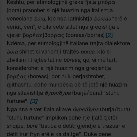
Kështu, për etimologjinë greke fjala μπόρα
(bora) pranohet si një huazim nga italishtja
veneciane
bora
, kjo nga latinishtja
bŏreās
“erë e
veriut, veri”, e cila vetë sillet nga greqishtja e
vjetër βορέας|βορράς (boreas/borras).
[2]
Ndërsa, për etimologjinë italiane trajta dialektore
bora
shihet si variant i trajtës
borea
, kjo si
zhvillim i trajtës latine
bŏreās
, që, si më lart,
konsiderohet si një huazim nga greqishtja
βορέας (boreas); por nuk përjashtohet,
gjithashtu, edhe mundësia që të jetë një huazim
nga sllavishtja
буря/бура
(burja/bura) “stuhi,
furtunë”.
[3]
Nga ana e vet fjala sllave
буря/бура
(burja/bura)
“stuhi, furtunë” implikon edhe një fjalë tjetër
shqipe,
burë
“batica e detit; gjendje e trazuar e
detit kur fryn erë e ka dallgë”. Duke qenë