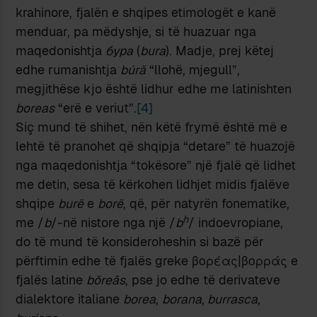
krahinore, fjalën e shqipes etimologët e kanë
menduar, pa mëdyshje, si të huazuar nga
maqedonishtja
бура
(
bura
). Madje, prej këtej
edhe rumanishtja
búră
“llohë, mjegull”,
megjithëse kjo është lidhur edhe me latinishten
boreas
“erë e veriut”.
[4]
Siç mund të shihet, nën këtë frymë është më e
lehtë të pranohet që shqipja “detare” të huazojë
nga maqedonishtja “tokësore” një fjalë që lidhet
me detin, sesa të kërkohen lidhjet midis fjalëve
shqipe
burë
e
borë
, që, për natyrën fonematike,
h
me /
b
/-në nistore nga një /
b
/ indoevropiane,
do të mund të konsideroheshin si bazë për
përftimin edhe të fjalës greke βορέας|βορράς e
fjalës latine
bŏreās
, pse jo edhe të derivateve
dialektore italiane
borea
,
borana
,
burrasca
,