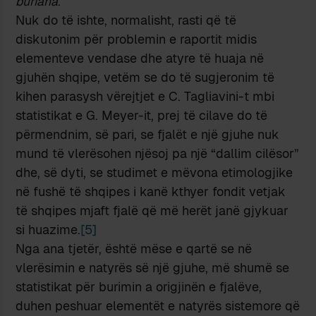
buriana
.
Nuk do të ishte, normalisht, rasti që të
diskutonim për problemin e raportit midis
elementeve vendase dhe atyre të huaja në
gjuhën shqipe, vetëm se do të sugjeronim të
kihen parasysh vërejtjet e C. Tagliavini-t mbi
statistikat e G. Meyer-it, prej të cilave do të
përmendnim, së pari, se fjalët e një gjuhe nuk
mund të vlerësohen njësoj pa një “dallim cilësor”
dhe, së dyti, se studimet e mëvona etimologjike
në fushë të shqipes i kanë kthyer fondit vetjak
të shqipes mjaft fjalë që më herët janë gjykuar
si huazime.
[5]
Nga ana tjetër, është mëse e qartë se në
vlerësimin e natyrës së një gjuhe, më shumë se
statistikat për burimin a origjinën e fjalëve,
duhen peshuar elementët e natyrës sistemore që