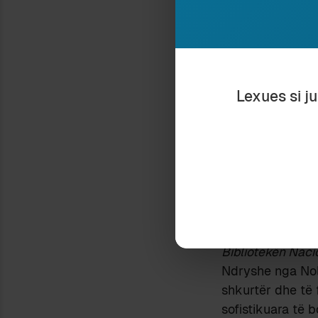
Dëshmitë për ko
janë vetëm rreth
kontakteve.
Noli kaloi disa vi
viteve 1921-1924 
Lexues si j
ngarkesës së pu
dhe jetës së vak
Bibliotekën Kom
Babatasi. Dimë m
ri nga Kosova, K
Do t’i shkruante
“
Interesat e mija
kur ishe i angazh
Bibliotekën Naci
Ndryshe nga Noli
shkurtër dhe të 
sofistikuara të b