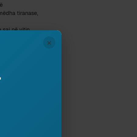
të
mëdha tiranase,
 saj në vitin
vistës Albania të
×
r
nën drejtimin e
 administrimit
.
[13]