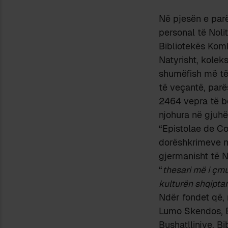
Në pjesën e parë
personal të Noli
Bibliotekës Komb
Natyrisht, kolek
shumëfish më të
të veçantë, parë
2464 vepra të bo
njohura në gjuhën
“Epistolae de Co
dorëshkrimeve në
gjermanisht të N
“
thesari më i çmu
kulturën shqipta
Ndër fondet që,
Lumo Skendos, Bi
Bushatllinjve, Bi