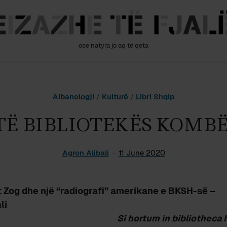
ose natyra jo aq të qeta
Albanologji
/
Kulturë
/
Libri Shqip
TË BIBLIOTEKËS KOMBËT
Agron Alibali
11 June 2020
it Zog dhe një “radiografi” amerikane e BKSH-së –
li
Si hortum in bibliotheca h