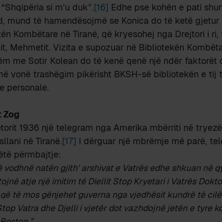
 “Shqipëria si m’u duk”.
[16]
Edhe pse kohën e pati shu
d, mund të hamendësojmë se Konica do të ketë gjetur
kën Kombëtare në Tiranë, që kryesohej nga Drejtori i ri,
llait, Mehmetit. Vizita e supozuar në Bibliotekën Kombët
ëm me Sotir Kolean do të kenë qenë një ndër faktorët 
 më vonë trashëgim pikërisht BKSH-së bibliotekën e tij 
 personale.
t Zog
torit 1936 një telegram nga Amerika mbërriti në tryezën
lani në Tiranë.
[17]
I dërguar një mbrëmje më parë, tel
ëtë përmbajtje:
 vodhnë natën gjith’ arshivat e Vatrës edhe shkuan në qy
ojnë atje një imitim të Diellit Stop Kryetari i Vatrës Dokt
j që të mos gënjehet guverna nga vjedhësit kundrë të cil
op Vatra dhe Djelli i vjetër dot vazhdojnë jetën e tyre 
 Boston.”