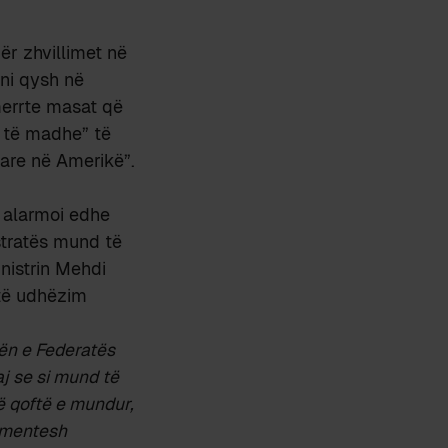
ër zhvillimet në
ani qysh në
merrte masat që
 të madhe” të
tare në Amerikë”.
e alarmoi edhe
tratës mund të
nistrin Mehdi
ëtë udhëzim
vën e Federatës
j se si mund të
ë qoftë e mundur,
kumentesh