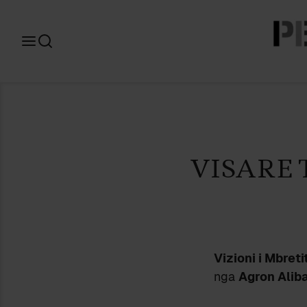
Search
for:
VISARE 
Vizioni i Mbret
nga
Agron Aliba