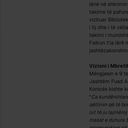
lënë në shkrimin
takime të pafun
vizituar Bibliote
i tij dhe i të vë
takimi i mundsh
Faikun t’ia lërë
jashtëzakonshme
Vizioni i Mbreti
Mëngjesin e 9 te
Jashtëm Fuad Asl
Konicës kishte k
“
Ca kundërshtarë
qëllimin që të bot
lut të ju lajmëro
masat e duhura St
proqeveritare në