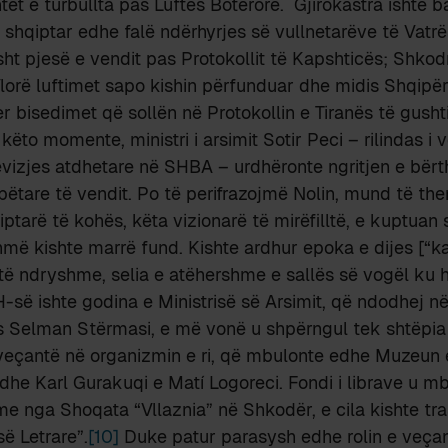
tet e turbullta pas Luftës Botërore. Gjirokastra ishte
t shqiptar edhe falë ndërhyrjes së vullnetarëve të Vatrë
ht pjesë e vendit pas Protokollit të Kapshticës; Shko
Vlorë luftimet sapo kishin përfunduar dhe midis Shqipëri
er bisedimet që sollën në Protokollin e Tiranës të gusht
këto momente, ministri i arsimit Sotir Peci – rilindas i
ëvizjes atdhetare në SHBA – urdhëronte ngritjen e bër
ëtare të vendit. Po të perifrazojmë Nolin, mund të the
ptarë të kohës, këta vizionarë të mirëfilltë, e kuptuan 
shmë kishte marrë fund. Kishte ardhur epoka e dijes [“ka
ë ndryshme, selia e atëhershme e sallës së vogël ku 
së ishte godina e Ministrisë së Arsimit, që ndodhej në
as Selman Stërmasi, e më vonë u shpërngul tek shtëpia 
 veçantë në organizmin e ri, që mbulonte edhe Muzeun
dhe Karl Gurakuqi e Matí Logoreci. Fondi i librave u 
me nga Shoqata “Vllaznia” në Shkodër, e cila kishte t
ë Letrare”.
[10]
Duke patur parasysh edhe rolin e veçan