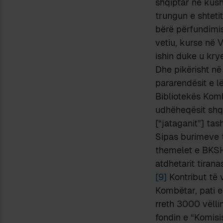
shqiptar në kush
trungun e shteti
bërë përfundimis
vetiu, kurse në 
ishin duke u kry
Dhe pikërisht në 
pararendësit e l
Bibliotekës Komb
udhëheqësit shqi
[“jataganit”] ta
Sipas burimeve t
themelet e BKSH-
atdhetarit tiran
[9]
Kontribut të
Kombëtar, pati e
rreth 3000 vëlli
fondin e “Komisis