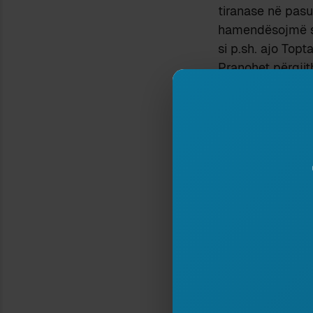
tiranase në pasu
hamendësojmë se
si p.sh. ajo Topta
Pranohet përgjith
1922. Drejtor i 
Konicës.
Fig. 1 – Lista e 
Trajtimi dhe sist
“rilindësit të fu
shkencor të Bib
Noli dhe Konic