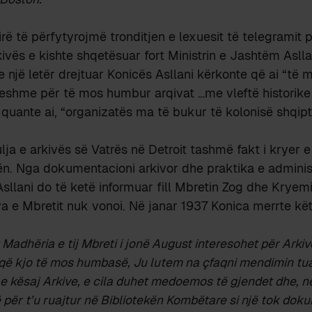
rë të përfytyrojmë tronditjen e lexuesit të telegramit p
rkivës e kishte shqetësuar fort Ministrin e Jashtëm Asll
 një letër drejtuar Konicës Asllani kërkonte që ai “të 
yeshme për të mos humbur arqivat …me vleftë historike
e quante ai, “organizatës ma të bukur të kolonisë shqip
ja e arkivës së Vatrës në Detroit tashmë fakt i kryer 
n. Nga dokumentacioni arkivor dhe praktika e adminis
llani do të ketë informuar fill Mbretin Zog dhe Kryemi
iva e Mbretit nuk vonoi. Në janar 1937 Konica merrte k
Madhëria e tij Mbreti i jonë August interesohet për Arki
 që kjo të mos humbasë, Ju lutem na çfaqni mendimin tua
 e kësaj Arkive, e cila duhet medoemos të gjendet dhe, n
në për t’u ruajtur në Bibliotekën Kombëtare si një tok do