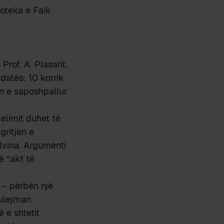
lioteka e Faik
rof. A. Plasarit,
datës: 10 korrik
ën e saposhpallur
elimit duhet të
gritjen e
elvina. Argumenti
ë “akt të
 – përbën një
Sulejman
 e shtetit