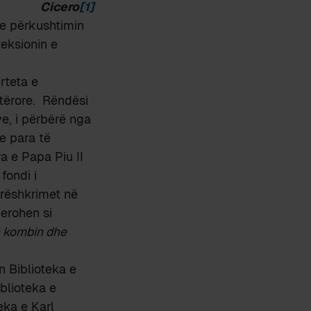
Cicero
[1]
me përkushtimin
eksionin e
rteta e
tërore. Rëndësi
ve, i përbërë nga
e para të
ra e Papa Piu II
fondi i
orëshkrimet në
derohen si
ë kombin dhe
 Biblioteka e
blioteka e
eka e Karl