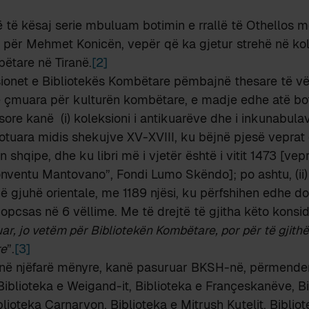
 të kësaj serie mbuluam botimin e rrallë të Othellos 
t për Mehmet Konicën, vepër që ka gjetur strehë në kol
ëtare në Tiranë.
[2]
sionet e Bibliotekës Kombëtare pëmbajnë thesare të vë
 çmuara për kulturën kombëtare, e madje edhe atë bo
sore kanë (i) koleksioni i antikuarëve dhe i inkunabula
tuara midis shekujve XV-XVIII, ku bëjnë pjesë veprat 
 shqipe, dhe ku libri më i vjetër është i vitit 1473 [vep
nventu Mantovano”, Fondi Lumo Skëndo]; po ashtu, (ii) 
 gjuhë orientale, me 1189 njësi, ku përfshihen edhe d
opcsas në 6 vëllime. Me të drejtë të gjitha këto konsi
ar, jo vetëm për Bibliotekën Kombëtare, por për të gjith
re
”.
[3]
 në njëfarë mënyre, kanë pasuruar BKSH-në, përmenden
blioteka e Weigand-it, Biblioteka e Françeskanëve, Bi
blioteka Carnarvon, Biblioteka e Mitrush Kutelit, Bibliot