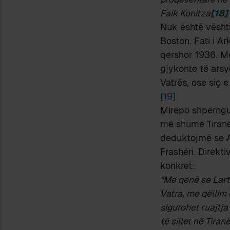
Faik Konitza
[18]
Nuk është vështi
Boston. Fati i A
qershor 1936. Me
gjykonte të ars
Vatrës, ose siç 
[19]
Mirëpo shpërngul
më shumë Tiranë
deduktojmë se As
Frashëri. Direkt
konkret:
“Me qenë se Lart 
Vatra, me qëllim
sigurohet ruajtja
të sillet në Tira