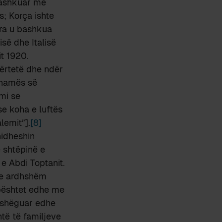
 bashkuar me
s; Korça ishte
dra u bashkua
së dhe Italisë
it 1920.
 vërtetë dhe ndër
thamës së
mi se
se koha e luftës
lemit”].
[8]
hidheshin
 shtëpinë e
e Abdi Toptanit.
 e ardhshëm
mbështet edhe me
rashëguar edhe
të të familjeve