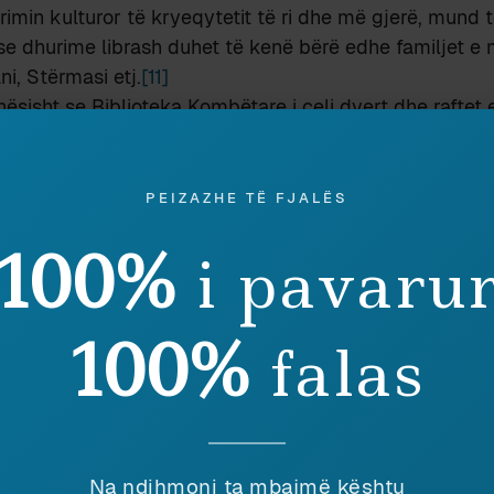
rimin kulturor të kryeqytetit të ri dhe më gjerë, mund 
 dhurime librash duhet të kenë bërë edhe familjet e 
ni, Stërmasi etj.
[11]
ësisht se Biblioteka Kombëtare i çeli dyert dhe raftet e
parë zyrtar i saj u emërua Visko Babatasi, Sekretar i Re
PEIZAZHE TË FJALËS
100%
i pavaru
drejtuesve të BKSH-së nga fillesat [fragment].
[12]
100%
falas
emimi shkencor i fondit në rritje filloi rreth viteve 1930 
ndit” Sotir Kolea [1928-1937], çka përbën edhe fillesat e
liotekës Kombëtare sipas parimeve të bibliotekonomisë
a në Bibliotekën Kombëtare
Na ndihmoni ta mbajmë kështu