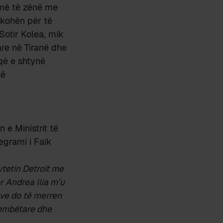
më të zënë me
 kohën për të
 Sotir Kolea, mik
are në Tiranë dhe
që e shtynë
të
 e Ministrit të
egrami i Faik
tetin Detroit me
or Andrea Ilia m’u
ëve do të merren
kombëtare dhe