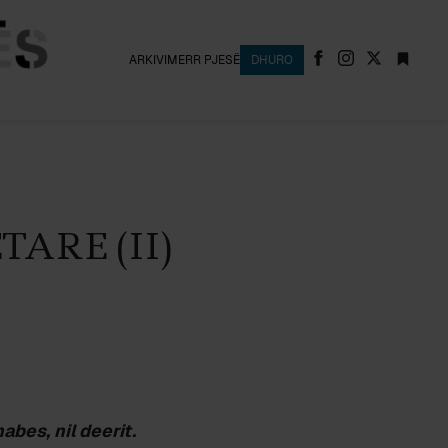
ARKIVI
MERR PJESË
DHURO
ARE (II)
abes, nil deerit.