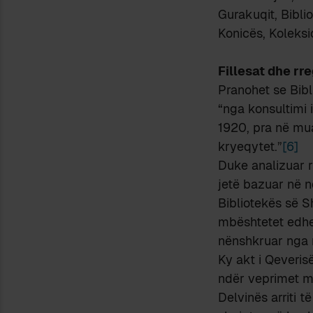
Gurakuqit, Bibli
Konicës, Koleksio
Fillesat dhe rr
Pranohet se Bibl
“nga konsultimi i
1920, pra në mua
kryeqytet.”
[6]
Duke analizuar r
jetë bazuar në nd
Bibliotekës së S
mbështetet edhe 
nënshkruar nga m
Ky akt i Qeveris
ndër veprimet më
Delvinës arriti t