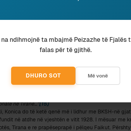
ntaktet dhe pikëtakimet e Nolit e Konicës me Bibliot
anore. Në arkivat shqiptare mund të gjinden gjurmë k
te të jetës së tij në kryeqytetin e vogël të shtetit të ri 
i pëlqeu deri në një farë mase atij. Megjithatë, si njeri i
u na ndihmojnë ta mbajmë Peizazhe të Fjalës 
nës në Parlament apo qeveri, bashkë me përplasjet e p
ët sociale, Noli me gjasë do të gjente edhe kohën për t
falas për të gjithë.
bëtare, që në atë kohë, sikurse përmendëm, drejtohej 
e siguri, nga ana tjetër, se Noli pat takuar shkurtimish
rist Malokin, që ndodhej për qëllime pune pikërisht në
DHURO SOT
Më vonë
 Maloki më vonë Nolit:
 të veçanta rreth personit t’Uej datojn qysh nga vjeti 192
uem për disa muej (Gusht-Tetor) në ministrinë e Arësimit
onale në Tiranë…”
[15]
, Konica do të ketë qenë më i lidhur me BKSH-në gjatë 
fundit në atdhe në vjeshtën e vitit 1928. I mësuar me 
otës, Tirana e re prapëseprapë i pëlqeu Faikut. Përshtypj