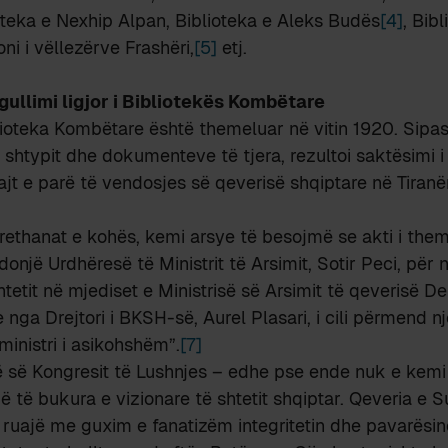
oteka e Nexhip Alpan, Biblioteka e Aleks Budës
[4]
, Bib
ni i vëllezërve Frashëri,
[5]
etj.
egullimi ligjor i Bibliotekës Kombëtare
ioteka Kombëtare është themeluar në vitin 1920. Sipas P
 shtypit dhe dokumenteve të tjera, rezultoi saktësimi i 
jt e parë të vendosjes së qeverisë shqiptare në Tiran
rethanat e kohës, kemi arsye të besojmë se akti i them
onjë Urdhëresë të Ministrit të Arsimit, Sotir Peci, për n
htetit në mjediset e Ministrisë së Arsimit të qeverisë D
nga Drejtori i BKSH-së, Aurel Plasari, i cili përmend nj
inistri i asikohshëm”.
[7]
ë së Kongresit të Lushnjes – edhe pse ende nuk e kemi
 të bukura e vizionare të shtetit shqiptar. Qeveria e 
ë ruajë me guxim e fanatizëm integritetin dhe pavarësinë