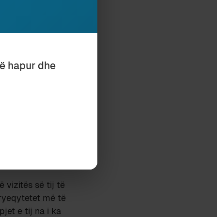
ekën Kombëtare
onkrete të këtyre
shqiptar. Tirana e
 librit, përveç
të hapur dhe
afund politike
ë vizituar
nga Visko
t një studiues të
 BKSH në Tiranë.
3, qysh atëher
 dhe në
vizitës së tij të
kryeqytetet më të
et e tij na i ka