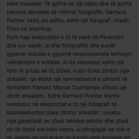
këtë masakër. Të gjitha në një tablo dhe të gjitha
përmes teknikës së rrëfimit fotografik. Gerhard
Richter ishte, po ashtu, edhe një fotograf i madh.
Filmi ka triumfuar.
Kurti hap ekspozitën e tij të parë në Perëndim
dhe kjo vepër, si dhe fotografitë dhe punët
gjysmë realiste e gjysmë ekspresioniste tërheqin
vëmendjen e kritikës. Ai ka vendosur edhe një
foto të gruas së tij, Ellies, nudo duke zbritur nga
shkallët, që është një reminishencë e piktorit të
famshëm francez Marcel Duchamps «Nudo që
zbret shkallët». Edhe Gerhard Richter kishte
vendosur në ekspozitat e tij një fotografi të
bashkëshortes duke zbritur shkallët. I pyetur
nga gazetarët se çfarë teknike përdor dhe çfarë
do të thotë me këto vepra, ai përgjigjet se nuk e
di, vetëm se më duket se forcën dhe magjinë që