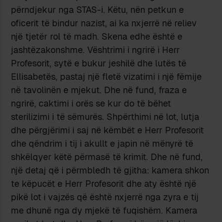
përndjekur nga STAS-i. Këtu, nën petkun e
oficerit të bindur nazist, ai ka nxjerrë në reliev
një tjetër rol të madh. Skena edhe është e
jashtëzakonshme. Vështrimi i ngrirë i Herr
Profesorit, sytë e bukur jeshilë dhe lutës të
Ellisabetës, pastaj një fletë vizatimi i një fëmije
në tavolinën e mjekut. Dhe në fund, fraza e
ngrirë, caktimi i orës se kur do të bëhet
sterilizimi i të sëmurës. Shpërthimi në lot, lutja
dhe përgjërimi i saj në këmbët e Herr Profesorit
dhe qëndrim i tij i akullt e japin në mënyrë të
shkëlqyer këtë përmasë të krimit. Dhe në fund,
një detaj që i përmbledh të gjitha: kamera shkon
te këpucët e Herr Profesorit dhe aty është një
pikë lot i vajzës që është nxjerrë nga zyra e tij
me dhunë nga dy mjekë të fuqishëm. Kamera