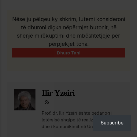
Nëse ju pëlqeu ky shkrim, lutemi konsideroni
të dhuroni diçka nëpërmjet butonit, në
shenjë mirëkuptimi dhe mbështetjeje për
përpjekjet tona.
Ilir Yzeiri
Prof. dr. Ilir Yzeiri ështe pedagog i
letërsisë shqipe të realizmit socialist
Subscribe
dhe i komunikimit në Universitetin A.
Më shumë
Xhuvani në Elbasan. Jeton prej vitesh