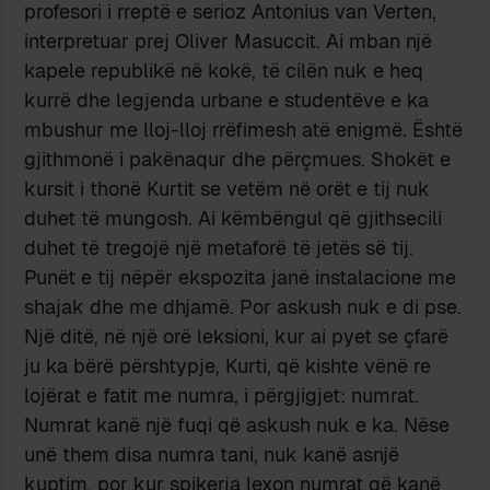
profesori i rreptë e serioz Antonius van Verten,
interpretuar prej Oliver Masuccit. Ai mban një
kapele republikë në kokë, të cilën nuk e heq
kurrë dhe legjenda urbane e studentëve e ka
mbushur me lloj-lloj rrëfimesh atë enigmë. Është
gjithmonë i pakënaqur dhe përçmues. Shokët e
kursit i thonë Kurtit se vetëm në orët e tij nuk
duhet të mungosh. Ai këmbëngul që gjithsecili
duhet të tregojë një metaforë të jetës së tij.
Punët e tij nëpër ekspozita janë instalacione me
shajak dhe me dhjamë. Por askush nuk e di pse.
Një ditë, në një orë leksioni, kur ai pyet se çfarë
ju ka bërë përshtypje, Kurti, që kishte vënë re
lojërat e fatit me numra, i përgjigjet: numrat.
Numrat kanë një fuqi që askush nuk e ka. Nëse
unë them disa numra tani, nuk kanë asnjë
kuptim, por kur spikerja lexon numrat që kanë