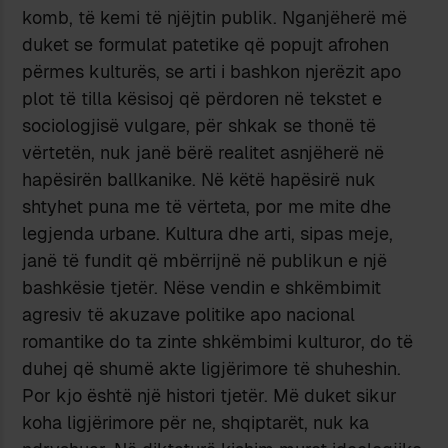
komb, të kemi të njëjtin publik. Nganjëherë më
duket se formulat patetike që popujt afrohen
përmes kulturës, se arti i bashkon njerëzit apo
plot të tilla kësisoj që përdoren në tekstet e
sociologjisë vulgare, për shkak se thonë të
vërtetën, nuk janë bërë realitet asnjëherë në
hapësirën ballkanike. Në këtë hapësirë nuk
shtyhet puna me të vërteta, por me mite dhe
legjenda urbane. Kultura dhe arti, sipas meje,
janë të fundit që mbërrijnë në publikun e një
bashkësie tjetër. Nëse vendin e shkëmbimit
agresiv të akuzave politike apo nacional
romantike do ta zinte shkëmbimi kulturor, do të
duhej që shumë akte ligjërimore të shuheshin.
Por kjo është një histori tjetër. Më duket sikur
koha ligjërimore për ne, shqiptarët, nuk ka