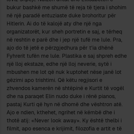
bukur bashkë me shumë të reja të tjera i shohim
në një paradë entuziaste duke brohoritur për
Hitlerin. Ai do të kalojë aty dhe një nga
organizatorët, kur sheh portretin e saj, e tërheq
në reshtin e parë dhe i jep një tufë me lule. Pra,
ajo do të jetë e përzgjedhura për t’ia dhënë
Fyhrerit tufën me lule. Plastika e saj shpreh edhe
një lloj ekstaze, edhe një lloj neverie, sytë i
mbushen me lot që nuk kuptohet nëse janë lot
gëzimi apo trishtimi. Që këtu regjisori e
zhvendos kamerën në shtëpinë e Kurtit të vogël
dhe na paraqet Elin nudo duke i rënë pianos,
pastaj Kurti që hyn në dhomë dhe vështron atë.
Ajo e ndien, kthehet, ngrihet në këmbë dhe i
thotë atij: «Never look away». Ky është thelbi i
filmit, apo esenca e krijimit, filozofia e artit e të