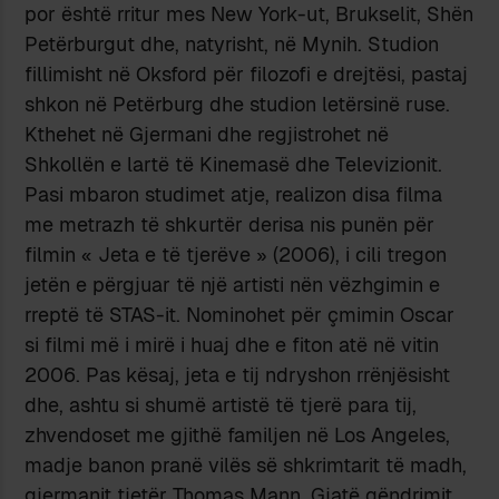
por është rritur mes New York-ut, Brukselit, Shën
Petërburgut dhe, natyrisht, në Mynih. Studion
fillimisht në Oksford për filozofi e drejtësi, pastaj
shkon në Petërburg dhe studion letërsinë ruse.
Kthehet në Gjermani dhe regjistrohet në
Shkollën e lartë të Kinemasë dhe Televizionit.
Pasi mbaron studimet atje, realizon disa filma
me metrazh të shkurtër derisa nis punën për
filmin « Jeta e të tjerëve » (2006), i cili tregon
jetën e përgjuar të një artisti nën vëzhgimin e
rreptë të STAS-it. Nominohet për çmimin Oscar
si filmi më i mirë i huaj dhe e fiton atë në vitin
2006. Pas kësaj, jeta e tij ndryshon rrënjësisht
dhe, ashtu si shumë artistë të tjerë para tij,
zhvendoset me gjithë familjen në Los Angeles,
madje banon pranë vilës së shkrimtarit të madh,
gjermanit tjetër Thomas Mann. Gjatë qëndrimit