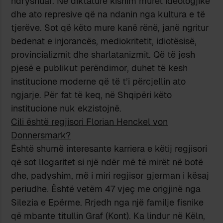
ndryshuar. Në diktaturë kishim muret ideologjike
dhe ato represive që na ndanin nga kultura e të
tjerëve. Sot që këto mure kanë rënë, janë ngritur
bedenat e injorancës, mediokritetit, idiotësisë,
provincializmit dhe sharlatanizmit. Që të jesh
pjesë e publikut perëndimor, duhet të kesh
institucione moderne që të t’i përcjellin ato
ngjarje. Për fat të keq, në Shqipëri këto
institucione nuk ekzistojnë.
Cili është regjisori Florian Henckel von
Donnersmark?
Është shumë interesante karriera e këtij regjisori
që sot llogaritet si një ndër më të mirët në botë
dhe, padyshim, më i miri regjisor gjerman i kësaj
periudhe. Është vetëm 47 vjeç me origjinë nga
Silezia e Epërme. Rrjedh nga një familje fisnike
që mbante titullin Graf (Kont). Ka lindur në Këln,