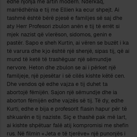
edhe njohja me artin modern. Ndërkaq,
marrëdhënia e tij me Ellien ka ecur shpejt. Ai
tashmë është bërë pjesë e familjes së saj dhe
aty Herr Profesori zbulon anën e tij të errët si
mjek nazist që vlerëson, sidomos, genin e
pastër. Sapo e sheh Kurtin, ai vëren se buzët i ka
të varura dhe kjo është një shenjë, sipas tij, që ai
mund të ketë të trashëguar një sëmundje
nervore. Heton dhe zbulon se ai i përket një
familjeje, një pjesëtar i së cilës kishte këtë cen.
Dhe vendos që edhe vajza e tij duhet ta
abortojë fëmijën. Sajon një sëmundje dhe ia
aborton fëmijën edhe vajzës së tij. Të dy, edhe
Kurti, edhe e bija e profesorit flasin hapur për të
shkuarën e tij naziste. Siç e thashë pak më lart,
ai kishte shpëtuar falë atij kompromisi me shefin
rus. Në filmin «Jeta e të tjerëve» një punonjës i