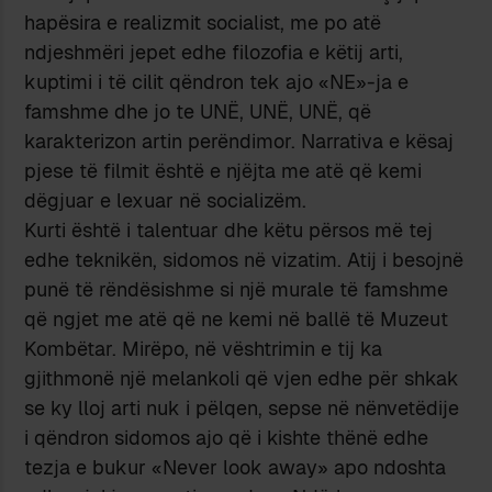
hapësira e realizmit socialist, me po atë
ndjeshmëri jepet edhe filozofia e këtij arti,
kuptimi i të cilit qëndron tek ajo «NE»-ja e
famshme dhe jo te UNË, UNË, UNË, që
karakterizon artin perëndimor. Narrativa e kësaj
pjese të filmit është e njëjta me atë që kemi
dëgjuar e lexuar në socializëm.
Kurti është i talentuar dhe këtu përsos më tej
edhe teknikën, sidomos në vizatim. Atij i besojnë
punë të rëndësishme si një murale të famshme
që ngjet me atë që ne kemi në ballë të Muzeut
Kombëtar. Mirëpo, në vështrimin e tij ka
gjithmonë një melankoli që vjen edhe për shkak
se ky lloj arti nuk i pëlqen, sepse në nënvetëdije
i qëndron sidomos ajo që i kishte thënë edhe
tezja e bukur «Never look away» apo ndoshta