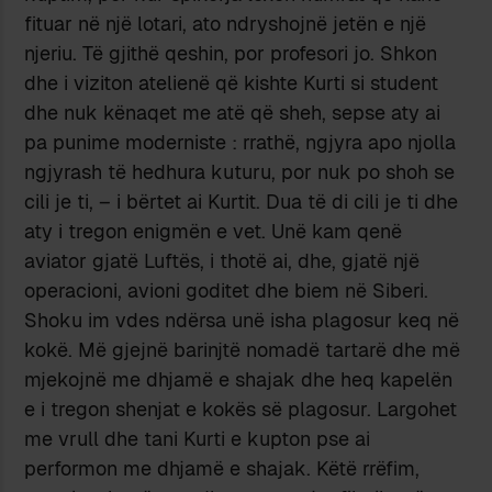
fituar në një lotari, ato ndryshojnë jetën e një
njeriu. Të gjithë qeshin, por profesori jo. Shkon
dhe i viziton atelienë që kishte Kurti si student
dhe nuk kënaqet me atë që sheh, sepse aty ai
pa punime moderniste : rrathë, ngjyra apo njolla
ngjyrash të hedhura kuturu, por nuk po shoh se
cili je ti, – i bërtet ai Kurtit. Dua të di cili je ti dhe
aty i tregon enigmën e vet. Unë kam qenë
aviator gjatë Luftës, i thotë ai, dhe, gjatë një
operacioni, avioni goditet dhe biem në Siberi.
Shoku im vdes ndërsa unë isha plagosur keq në
kokë. Më gjejnë barinjtë nomadë tartarë dhe më
mjekojnë me dhjamë e shajak dhe heq kapelën
e i tregon shenjat e kokës së plagosur. Largohet
me vrull dhe tani Kurti e kupton pse ai
performon me dhjamë e shajak. Këtë rrëfim,