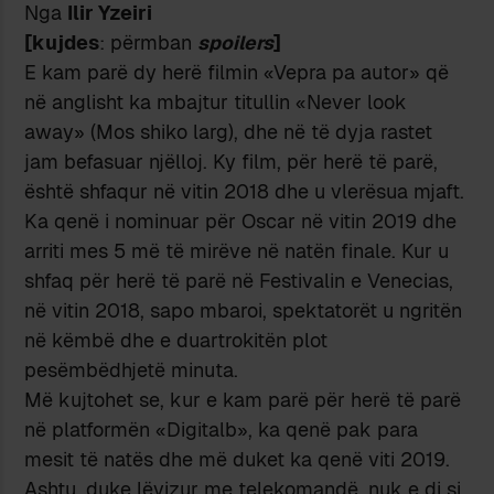
Nga
Ilir Yzeiri
[kujdes
: përmban
spoilers
]
E kam parë dy herë filmin «Vepra pa autor» që
në anglisht ka mbajtur titullin «Never look
away» (Mos shiko larg), dhe në të dyja rastet
jam befasuar njëlloj. Ky film, për herë të parë,
është shfaqur në vitin 2018 dhe u vlerësua mjaft.
Ka qenë i nominuar për Oscar në vitin 2019 dhe
arriti mes 5 më të mirëve në natën finale. Kur u
shfaq për herë të parë në Festivalin e Venecias,
në vitin 2018, sapo mbaroi, spektatorët u ngritën
në këmbë dhe e duartrokitën plot
pesëmbëdhjetë minuta.
Më kujtohet se, kur e kam parë për herë të parë
në platformën «Digitalb», ka qenë pak para
mesit të natës dhe më duket ka qenë viti 2019.
Ashtu, duke lëvizur me telekomandë, nuk e di si