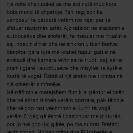
një notë dhe i duket se me atë notë muzikore
bota mund të shpëtojë. Tani regjisori ka
vendosur të përdorë vetëm një mjet për ta
sfiduar nazizmin: artin. Ajo ndalon në stacionin e
autobusëve dhe shoferët, të mësuar me ritualin e
saj, ndezin dritat dhe në sinkron u bien borive;
qëndron para tyre me krahët hapur gati si në
ekstazë dhe kamera lëviz sa te trupi i saj, sa te
plani i gjerë i autobusëve dhe mbyllet te sytë e
Kurtit të vogël. Është si një atako me tromba në
një orkestër simfonike.
Në rrëfimin e mëtejshëm filmik ai përdor elipsën
dhe në ekran ti sheh vetëm portrete, pak lëvizje
dhe në çdo rast vështrimin e Kurtit të vogël
vetëm 6 vjeç që është i pasionuar me pikturën,
por jo me çdo lloj gjinie, po me nudon. Rrëfimi
lëviz shpejt. Ndizen dritat dhe Ellisabetën e