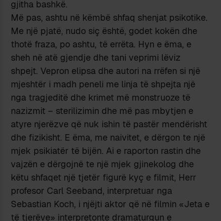
gjitha bashkë.
Më pas, ashtu në këmbë shfaq shenjat psikotike.
Me një pjatë, nudo siç është, godet kokën dhe
thotë fraza, po ashtu, të errëta. Hyn e ëma, e
sheh në atë gjendje dhe tani veprimi lëviz
shpejt. Vepron elipsa dhe autori na rrëfen si një
mjeshtër i madh peneli me linja të shpejta një
nga tragjeditë dhe krimet më monstruoze të
nazizmit – sterilizimin dhe më pas mbytjen e
atyre njerëzve që nuk ishin të pastër mendërisht
dhe fizikisht. E ëma, me naivitet, e dërgon te një
mjek psikiatër të bijën. Ai e raporton rastin dhe
vajzën e dërgojnë te një mjek gjinekolog dhe
këtu shfaqet një tjetër figurë kyç e filmit, Herr
profesor Carl Seeband, interpretuar nga
Sebastian Koch, i njëjti aktor që në filmin «Jeta e
të tjerëve» interpretonte dramaturgun e