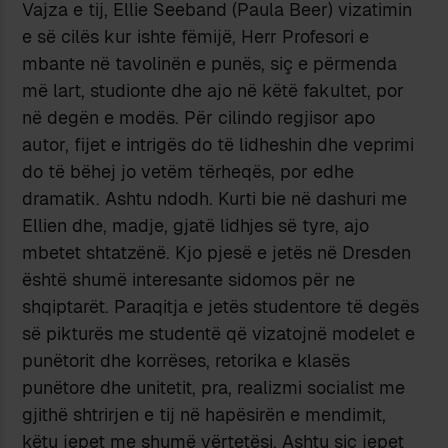
Vajza e tij, Ellie Seeband (Paula Beer) vizatimin
e së cilës kur ishte fëmijë, Herr Profesori e
mbante në tavolinën e punës, siç e përmenda
më lart, studionte dhe ajo në këtë fakultet, por
në degën e modës. Për cilindo regjisor apo
autor, fijet e intrigës do të lidheshin dhe veprimi
do të bëhej jo vetëm tërheqës, por edhe
dramatik. Ashtu ndodh. Kurti bie në dashuri me
Ellien dhe, madje, gjatë lidhjes së tyre, ajo
mbetet shtatzënë. Kjo pjesë e jetës në Dresden
është shumë interesante sidomos për ne
shqiptarët. Paraqitja e jetës studentore të degës
së pikturës me studentë që vizatojnë modelet e
punëtorit dhe korrëses, retorika e klasës
punëtore dhe unitetit, pra, realizmi socialist me
gjithë shtrirjen e tij në hapësirën e mendimit,
këtu jepet me shumë vërtetësi. Ashtu siç jepet