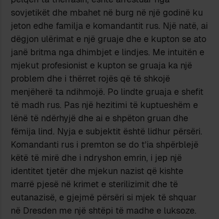
sovjetikët dhe mbahet në burg në një godinë ku
jeton edhe familja e komandantit rus. Një natë, ai
dëgjon ulërimat e një gruaje dhe e kupton se ato
janë britma nga dhimbjet e lindjes. Me intuitën e
mjekut profesionist e kupton se gruaja ka një
problem dhe i thërret rojës që të shkojë
menjëherë ta ndihmojë. Po lindte gruaja e shefit
të madh rus. Pas një hezitimi të kuptueshëm e
lënë të ndërhyjë dhe ai e shpëton gruan dhe
fëmija lind. Nyja e subjektit është lidhur përsëri.
Komandanti rus i premton se do t’ia shpërblejë
këtë të mirë dhe i ndryshon emrin, i jep një
identitet tjetër dhe mjekun nazist që kishte
marrë pjesë në krimet e sterilizimit dhe të
eutanazisë, e gjejmë përsëri si mjek të shquar
në Dresden me një shtëpi të madhe e luksoze.