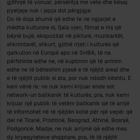
gjithnjë të vonuar, përsëritja me vete dhe kësaj
pyetjeje nuk i jepja dot përgjigje.
Do të doja shumë që edhe te ne ngjarjet e
mëdha kulturore si, fjala vjen, filmat e rinj që
bëjnë bujë, ekspozitat në pikturë, muzikantët,
shkrimtarët, shkurt, gjithë rrjeti i kulturës që
qarkullon në Europë apo në SHBA, të na
përfshinte edhe ne, në kuptimin që të arrinim
edhe ne të bëheshim pjesë e të njëjtit areal dhe
e të njëjtit publik si ata, por nuk ndodh kështu. E
keni vënë re: ne nuk kemi krijuar ende sot
network-un ballkanik të kulturës, pra, nuk kemi
krijuar një publik të vetëm ballkanik që të arrijë
të informohet në të njëjtën kohë për një vepër që
del në Tiranë, Prishtinë, Beograd, Athinë, Bosnjë,
Podgoricë. Madje, ne nuk arrijmë që edhe mes
dy kryeqyteteve shqiptare, pra, të të njëjtit