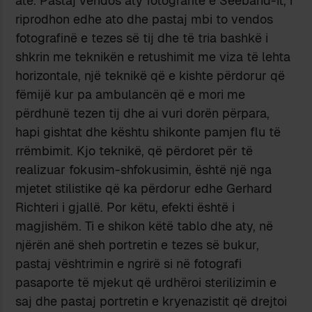
atë. Pastaj vendos aty fotografitë e Seeband-it, i
riprodhon edhe ato dhe pastaj mbi to vendos
fotografinë e tezes së tij dhe të tria bashkë i
shkrin me teknikën e retushimit me viza të lehta
horizontale, një teknikë që e kishte përdorur që
fëmijë kur pa ambulancën që e mori me
përdhunë tezen tij dhe ai vuri dorën përpara,
hapi gishtat dhe kështu shikonte pamjen flu të
rrëmbimit. Kjo teknikë, që përdoret për të
realizuar fokusim-shfokusimin, është një nga
mjetet stilistike që ka përdorur edhe Gerhard
Richteri i gjallë. Por këtu, efekti është i
magjishëm. Ti e shikon këtë tablo dhe aty, në
njërën anë sheh portretin e tezes së bukur,
pastaj vështrimin e ngrirë si në fotografi
pasaporte të mjekut që urdhëroi sterilizimin e
saj dhe pastaj portretin e kryenazistit që drejtoi