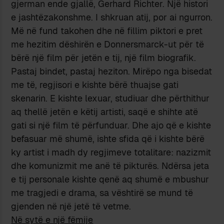
gjerman ende gjallë, Gerhard Richter. Një histori
e jashtëzakonshme. I shkruan atij, por ai ngurron.
Më në fund takohen dhe në fillim piktori e pret
me hezitim dëshirën e Donnersmarck-ut për të
bërë një film për jetën e tij, një film biografik.
Pastaj bindet, pastaj heziton. Mirëpo nga bisedat
me të, regjisori e kishte bërë thuajse gati
skenarin. E kishte lexuar, studiuar dhe përthithur
aq thellë jetën e këtij artisti, saqë e shihte atë
gati si një film të përfunduar. Dhe ajo që e kishte
befasuar më shumë, ishte sfida që i kishte bërë
ky artist i madh dy regjimeve totalitare: nazizmit
dhe komunizmit me anë të pikturës. Ndërsa jeta
e tij personale kishte qenë aq shumë e mbushur
me tragjedi e drama, sa vështirë se mund të
gjenden në një jetë të vetme.
Në sytë e një fëmije