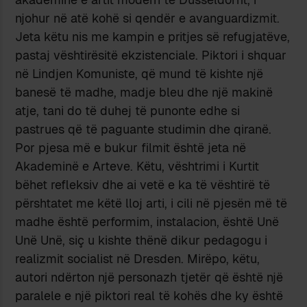
njohur në atë kohë si qendër e avanguardizmit.
Jeta këtu nis me kampin e pritjes së refugjatëve,
pastaj vështirësitë ekzistenciale. Piktori i shquar
në Lindjen Komuniste, që mund të kishte një
banesë të madhe, madje bleu dhe një makinë
atje, tani do të duhej të punonte edhe si
pastrues që të paguante studimin dhe qiranë.
Por pjesa më e bukur filmit është jeta në
Akademinë e Arteve. Këtu, vështrimi i Kurtit
bëhet refleksiv dhe ai vetë e ka të vështirë të
përshtatet me këtë lloj arti, i cili në pjesën më të
madhe është performim, instalacion, është Unë
Unë Unë, siç u kishte thënë dikur pedagogu i
realizmit socialist në Dresden. Mirëpo, këtu,
autori ndërton një personazh tjetër që është një
paralele e një piktori real të kohës dhe ky është