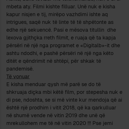
mbeta aty. Filmi kishte filluar. Unë nuk e kisha
kapur nisjen e tij, mirëpo vazhdimi ishte aq
intrigues, saqë nuk të linte të të shpëtonte as
edhe një sekuencë. Pasi e mësova titullin dhe
lexova gjithçka rreth filmit, e ruaja që ta kapja
përsëri në një nga programet e «Digitalb»-it dhe
ashtu ndodhi, e pashë përsëri në një nga këto
ditët e qëndrimit në shtëpi, për shkak të
pandemisë.
Të vonuar
E kisha menduar qysh më parë se do të
shkruaja diçka mbi këtë film, por stepesha nuk e
di pse, ndoshta, se si më vinte kur mendoja që ai
është një prodhim i vitit 2018, që ka qarkulluar
në shumë vende në vitin 2019 dhe unë që
mrekullohem me të në vitin 2020 !!! Pse jemi