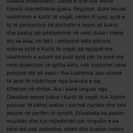
(Saskia Rosendahlt). Lidhja e tyre nuk është
thjesht marrëdhënie gjaku. Regjisori, duke lexuar
vështrimin e Kurtit të vogël, vetëm 6 vjeç, sytë e
tij të përhumbur në portretin e tezes së bukur
dhe pastaj një pëshpërimë në vesh duke i thënë
atij se asaj, në fakt, i pëlqejnë këto piktura
ndërsa sytë e Kurtit të vogël që ngjajnë me
vështrimin e autorit që pulit sytë për ta parë më
mirë objektivin, të gjitha këto, nuk kuptohet nëse
pohojnë atë që sapo i tha kushërira, apo vijojnë
të jenë të mbërthyer nga bukuria e saj.
Kthehen në shtëpi. Ata i kanë larguar nga
Dresdeni sepse babai i Kurtit të vogël nuk kishte
pranuar të bëhej anëtar i partisë naziste dhe tani
jetojnë në periferi të qytetit. Ellisabeta ka pasion
muzikën dhe kjo ndjeshmëri për tingullin e ka
bërë atë pak psikotike: ndien dhe kupton vetëm