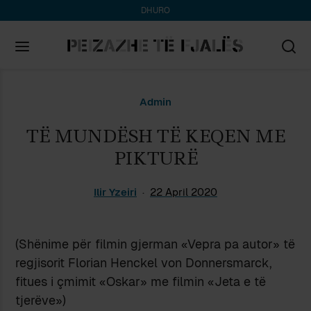
DHURO
Search
Admin
for:
TË MUNDËSH TË KEQEN ME
PIKTURË
Ilir Yzeiri
22 April 2020
(Shënime për filmin gjerman «Vepra pa autor» të
regjisorit Florian Henckel von Donnersmarck,
fitues i çmimit «Oskar» me filmin «Jeta e të
tjerëve»)