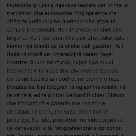
kryesonte grupin e mjekëve nazistë për krimet e
sterilizimit dhe eutanazisë ndaj njerëzve me
aftësi të kufizuara në Gjermani dhe atyre të
sëmurë mendërisht. Herr Profesori dridhet dhe
largohet. Kurti qëndron dhe pak dhe, duke dalë, i
kërkon një klienti që ta shohë pak gazetën. Ai i
thotë ta marrë se i interesojnë vetëm faqet
sportive. Shkon në studio, nxjerr nga arkivi
fotografitë e familjes dhe aty, mes të tjerash,
është një foto ku ai ndodhet në prehrin e teze
Ellisabetës. Një fotografi të ngjashme kishte, në
të vërtetë, edhe piktori Gerhard Richter. Shikon
dhe fotografinë e gazetës me nazistin e
arrestuar, në profil, me syze, dhe fillon të
pikturojë. Në fakt, projekton me videoprojektor
në kanavacën e tij fotografinë dhe e riprodhon