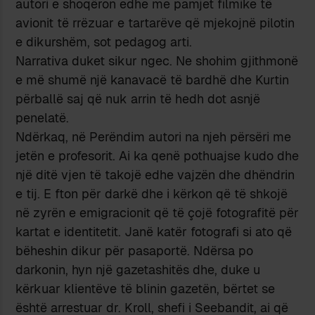
autori e shoqëron edhe me pamjet filmike të
avionit të rrëzuar e tartarëve që mjekojnë pilotin
e dikurshëm, sot pedagog arti.
Narrativa duket sikur ngec. Ne shohim gjithmonë
e më shumë një kanavacë të bardhë dhe Kurtin
përballë saj që nuk arrin të hedh dot asnjë
penelatë.
Ndërkaq, në Perëndim autori na njeh përsëri me
jetën e profesorit. Ai ka qenë pothuajse kudo dhe
një ditë vjen të takojë edhe vajzën dhe dhëndrin
e tij. E fton për darkë dhe i kërkon që të shkojë
në zyrën e emigracionit që të çojë fotografitë për
kartat e identitetit. Janë katër fotografi si ato që
bëheshin dikur për pasaportë. Ndërsa po
darkonin, hyn një gazetashitës dhe, duke u
kërkuar klientëve të blinin gazetën, bërtet se
është arrestuar dr. Kroll, shefi i Seebandit, ai që