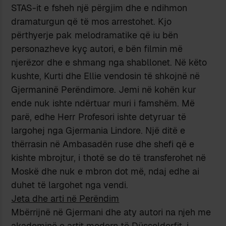
STAS-it e fsheh një përgjim dhe e ndihmon
dramaturgun që të mos arrestohet. Kjo
përthyerje pak melodramatike që iu bën
personazheve kyç autori, e bën filmin më
njerëzor dhe e shmang nga shabllonet. Në këto
kushte, Kurti dhe Ellie vendosin të shkojnë në
Gjermaninë Perëndimore. Jemi në kohën kur
ende nuk ishte ndërtuar muri i famshëm. Më
parë, edhe Herr Profesori ishte detyruar të
largohej nga Gjermania Lindore. Një ditë e
thërrasin në Ambasadën ruse dhe shefi që e
kishte mbrojtur, i thotë se do të transferohet në
Moskë dhe nuk e mbron dot më, ndaj edhe ai
duhet të largohet nga vendi.
Jeta dhe arti në Perëndim
Mbërrijnë në Gjermani dhe aty autori na njeh me
akademinë e artit modern të Düsseldorfit, i