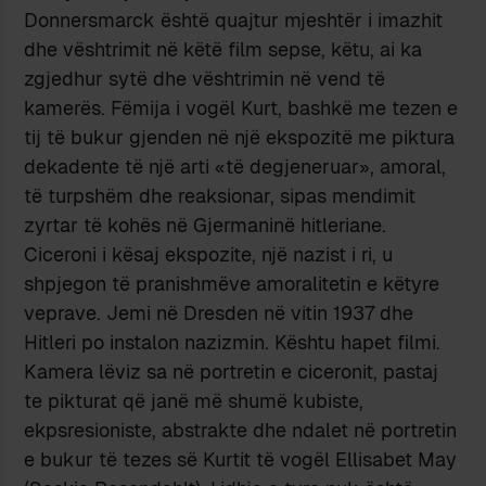
Donnersmarck është quajtur mjeshtër i imazhit
dhe vështrimit në këtë film sepse, këtu, ai ka
zgjedhur sytë dhe vështrimin në vend të
kamerës. Fëmija i vogël Kurt, bashkë me tezen e
tij të bukur gjenden në një ekspozitë me piktura
dekadente të një arti «të degjeneruar», amoral,
të turpshëm dhe reaksionar, sipas mendimit
zyrtar të kohës në Gjermaninë hitleriane.
Ciceroni i kësaj ekspozite, një nazist i ri, u
shpjegon të pranishmëve amoralitetin e këtyre
veprave. Jemi në Dresden në vitin 1937 dhe
Hitleri po instalon nazizmin. Kështu hapet filmi.
Kamera lëviz sa në portretin e ciceronit, pastaj
te pikturat që janë më shumë kubiste,
ekpsresioniste, abstrakte dhe ndalet në portretin
e bukur të tezes së Kurtit të vogël Ellisabet May