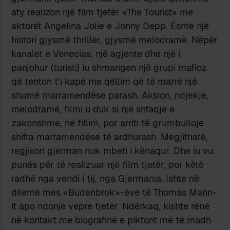
aty realizon një film tjetër «The Tourist» me
aktorët Angelina Jolie e Jonny Depp. Është një
histori gjysmë thriller, gjysmë melodramë. Nëpër
kanalet e Venecias, një agjente dhe një i
panjohur (turisti) iu shmangen një grupi mafioz
që tenton t’i kapë me qëllim që të marrë një
shumë marramendëse parash. Aksion, ndjekje,
melodramë, filmi u duk si një shfaqje e
zakonshme, në fillim, por arriti të grumbullojë
shifra marramendëse të ardhurash. Megjithatë,
regjisori gjerman nuk mbeti i kënaqur. Dhe iu vu
punës për të realizuar një film tjetër, por këtë
radhë nga vendi i tij, nga Gjermania. Ishte në
dilemë mes «Budenbrok»-ëve të Thomas Mann-
it apo ndonjë vepre tjetër. Ndërkaq, kishte rënë
në kontakt me biografinë e piktorit më të madh