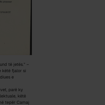
fund të jetës.” –
 këtë fjalor si
udiues e
vet, parë ky
lektuale, këtë
 më tepër Camaj