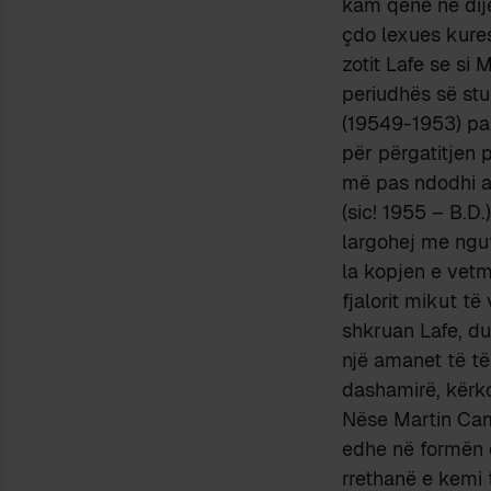
kam qenë në dijen
çdo lexues kure
zotit Lafe se si
periudhës së stu
(19549-1953) pa
për përgatitjen pë
më pas ndodhi a
(sic! 1955 – B.D
largohej me ngu
la kopjen e vetm
fjalorit mikut të
shkruan Lafe, duk
një amanet të të
dashamirë, kërko
Nëse Martin Cama
edhe në formën e
rrethanë e kemi 