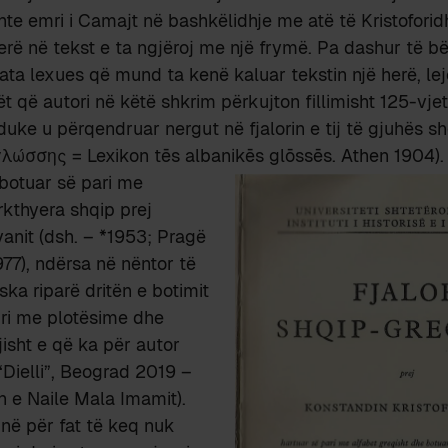
te emri i Camajt në bashkëlidhje me atë të Kristoforid
rë në tekst e ta ngjëroj me një frymë. Pa dashur të b
ta lexues që mund ta kenë kaluar tekstin një herë, le
 që autori në këtë shkrim përkujton fillimisht 125-vje
t duke u përqendruar nergut në fjalorin e tij të gjuhës 
λώσσης = Lexikon tēs albanikēs glōssēs. Athen 1904).
ibotuar së pari me
kthyera shqip prej
anit (dsh. – *1953; Pragë
977), ndërsa në nëntor të
aska riparë dritën e botimit
ë ri me plotësime dhe
isht e që ka për autor
Dielli”, Beograd 2019 –
 e Naile Mala Imamit).
në për fat të keq nuk