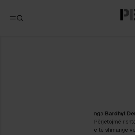
Search
for:
nga
Bardhyl De
Përjetojmë risht
e të shmangë vet