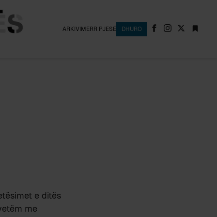
ARKIVI
MERR PJESË
DHURO
etësimet e ditës
e vetëm me