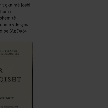
hit çka më joshi
ëhem i
johem të
torin e vdekjes
shqipe (Λεξικὸν