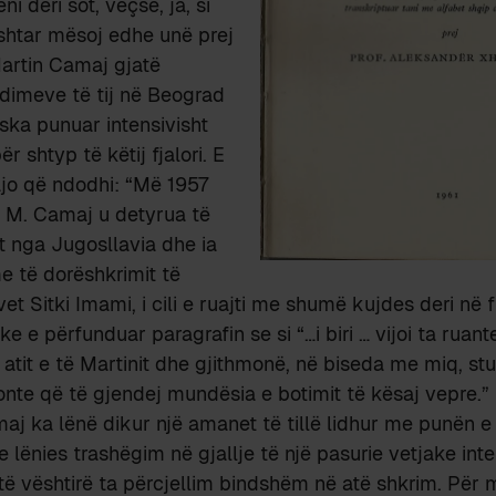
i deri sot, veçse, ja, si
shtar mësoj edhe unë prej
 Martin Camaj gjatë
dimeve të tij në Beograd
ska punuar intensivisht
r shtyp të këtij fjalori. E
jo që ndodhi: “Më 1957
.) M. Camaj u detyrua të
t nga Jugosllavia dhe ia
e të dorëshkrimit të
 vet Sitki Imami, i cili e ruajti me shumë kujdes deri në 
e e përfunduar paragrafin se si “…i biri … vijoi ta ruante
 atit e të Martinit dhe gjithmonë, në biseda me miq, st
nte që të gjendej mundësia e botimit të kësaj vepre.”
j ka lënë dikur një amanet të tillë lidhur me punën e 
 lënies trashëgim në gjallje të një pasurie vetjake inte
të vështirë ta përcjellim bindshëm në atë shkrim. Për