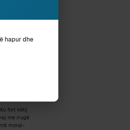
të hapur dhe
u fort këtij
amaj me rrugë
imit moral-