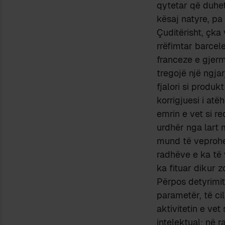
qytetar që duhe
kësaj natyre, pa 
Çuditërisht, çka
rrëfimtar barcele
franceze e gjer
tregojë një ngjar
fjalori si produ
korrigjuesi i atë
emrin e vet si r
urdhër nga lart m
mund të veprohet 
radhëve e ka të v
ka fituar dikur z
Përpos detyrimit
parametër, të ci
aktivitetin e ve
intelektual; në 