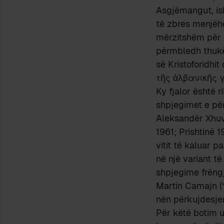
Asgjëmangut, ish
të zbres menjëhe
mërzitshëm për a
përmbledh thukët
së Kristoforidhi
τῆς ἀλβανικῆς γ
Ky fjalor është r
shpjegimet e për
Aleksandër Xhuv
1961; Prishtinë 1
vitit të kaluar p
në një variant t
shpjegime frëngj
Martin Camajn (“
nën përkujdesjen
Për këtë botim u