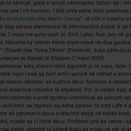
ë të kërkojë, gjejë e lexojë informacion fatlum që i leh
re ase i rrit humorin. I tillë ishte edhe titulli premtues 
in Kristoforidhi dhe Martin Camaj
”, të cilin e ndesha 
 në disa adresa elektronike të informacionit publik e që
tës 7 mars me autor prof. dr. Emil Lafen. Nuk jam në gje
ës. Ndoshta ky shkrim është shpërndarë në disa gazeta
f” (Tiranë) dhe “Koha Ditore” (Prishtinë), duke përkujtu
ë vdekjes së Babait të Shqipes (7 mars 1895).
hkaluar këtij shkrimi ishin sigurisht jo të paka. Ndër to
htë nami i keq që bart emri i autorit në rrethet e sotme
një sistemi dështak që kultivoi dikur formimin e intelektu
urë kolektive historike të shpëlarë. Por jo vetëm kaq:
ditën ndërmjet kumtit qytetar-intelektual që përcjell op
e aktivitetit sa regresiv aq edhe agresiv të zotit Lafe e s
nte që përjeton kultura e shkrimit shqip në kohën tonë, 
hkë, madje as t’i lidhë dikur. Profesori ynë pa vepra i 
ndaj është vështirë ta kthejë kush së mbari në një të a