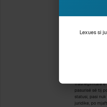
në botën e qytet
e redaktorë të 
përgjegjësisë sa
në rast se ndërm
Lexues si j
Pa dashur të zhb
rropatjet e vaz
2011 të familjes
Beogradit thjesh
siguruar një foto
mjaftohem të pë
juridik që gëzon 
Erika Camaj, e v
trashëgimtare e 
pasurisë së tij p
statusi, pasi nu
juridike, po mja