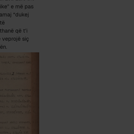
nike” e më pas
Camaj “dukej
 të
thanë që t’i
ë veprojë siç
rën.