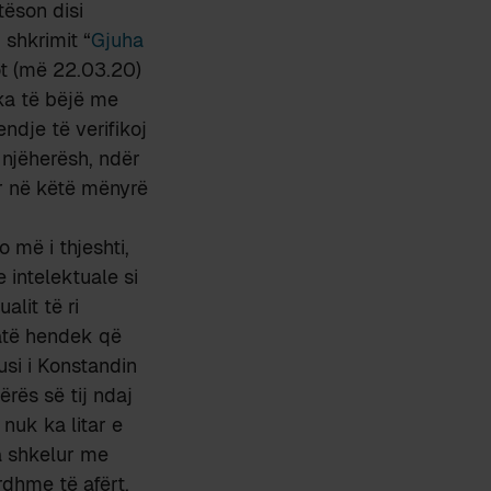
tëson disi
i shkrimit “
Gjuha
sot (më 22.03.20)
 ka të bëjë me
ndje të verifikoj
 njëherësh, ndër
ar në këtë mënyrë
 më i thjeshti,
 intelektuale si
alit të ri
 atë hendek që
usi i Konstandin
ërës së tij ndaj
nuk ka litar e
ka shkelur me
rdhme të afërt.