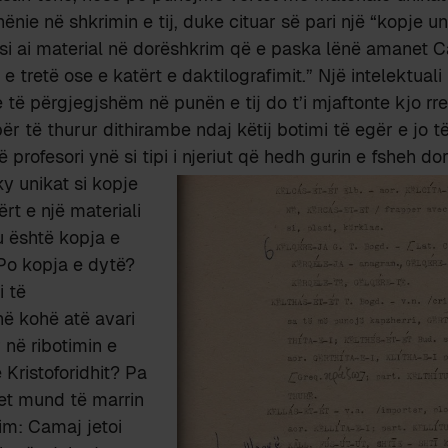
ënie në shkrimin e tij, duke cituar së pari një “kopje u
i ai material në dorëshkrim që e paska lënë amanet 
 e tretë ose e katërt e daktilografimit.” Një intelektuali
të përgjegjshëm në punën e tij do t’i mjaftonte kjo rre
ër të thurur dithirambe ndaj këtij botimi të egër e jo t
profesori ynë si tipi i njeriut që hedh gurin e fsheh do
ky unikat si kopje
ërt e një materiali
u është kopja e
 Po kopja e dytë?
i të
ë kohë atë avari
 në ribotimin e
ë Kristoforidhit? Pa
et mund të marrin
tim: Camaj jetoi