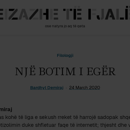
ose natyra jo aq të qeta
Filologji
NJË BOTIM I EGËR
Bardhyl Demiraj
24 March 2020
miraj
as kohë të liga e sekush rreket të harrojë sadopak shq
izolimin duke shfletuar faqe të internetit; thjesht dh