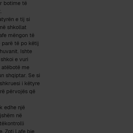
r botime të
.
yrën e tij si
 në shkollat
Lafe mëngon të
 parë të po këtij
uvanit. Ishte
 shkoi e vuri
ua atëbotë me
un shqiptar. Se si
 shkruesi i këtyre
irë përvojës që
k edhe një
egjshëm në
tëkontrolli
. Zoti Lafe bie