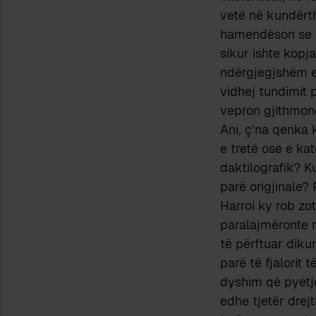
vetë në kundërth
hamendëson se s
sikur ishte kopja
ndërgjegjshëm e 
vidhej tundimit p
vepron gjithmonë 
Ani, ç’na qenka 
e tretë ose e kat
daktilografik? K
parë origjinale?
Harroi ky rob zot
paralajmëronte n
të përftuar dikur
parë të fjalorit t
dyshim që pyetj
edhe tjetër drej