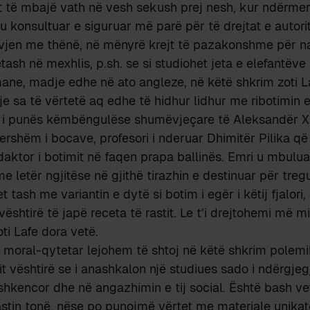
t të mbajë vath në vesh sekush prej nesh, kur ndërmer
u konsultuar e siguruar më parë për të drejtat e autorit
 vjen me thënë, në mënyrë krejt të pazakonshme për nat
tash në mexhlis, p.sh. se si studiohet jeta e elefantëve
mane, madje edhe në ato angleze, në këtë shkrim zoti 
je sa të vërtetë aq edhe të hidhur lidhur me ribotimin e
kt i punës këmbëngulëse shumëvjeçare të Aleksandër Xh
hershëm i bocave, profesori i nderuar Dhimitër Pilika që
edaktor i botimit në faqen prapa ballinës. Emri u mbul
e letër ngjitëse në gjithë tirazhin e destinuar për treg
tash me variantin e dytë si botim i egër i këtij fjalori,
ështirë të japë receta të rastit. Le t’i drejtohemi më m
oti Lafe dora vetë.
 moral-qytetar lejohem të shtoj në këtë shkrim polemi
lit vështirë se i anashkalon një studiues sado i ndërgj
t shkencor dhe në angazhimin e tij social. Është bash ve
rastin tonë, nëse po punojmë vërtet me materiale unikate