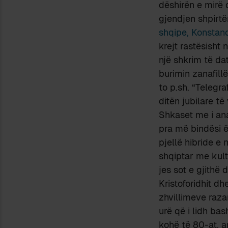
dëshirën e mirë q
gjendjen shpirtëro
shqipe, Konstand
krejt rastësisht
një shkrim të da
burimin zanafill
to p.sh. “Telegra
ditën jubilare t
Shkaset me i anas
pra më bindësi ës
pjellë hibride e 
shqiptar me kult
jes sot e gjithë 
Kristoforidhit dh
zhvillimeve raza
urë që i lidh bas
kohë të 80-at, a