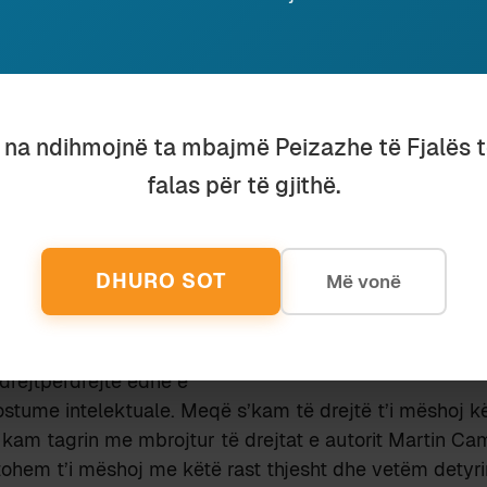
ëruar, kur dhe ku autorë
ndryshëm vihen përpara
 morale aq edhe ligjore,
arrin botime të egra.
u na ndihmojnë ta mbajmë Peizazhe të Fjalës 
iriloj me fakte e data
hdueshme në vitet 2010-
falas për të gjithë.
 Camaj në drejtim të
t dhe vetëm për të
kopje të këtij materiali, po
DHURO SOT
Më vonë
rmend këtu statusin
sot e gjithë ditën dr. med.
eja e Martin Camajt si
drejtpërdrejtë edhe e
ostume intelektuale. Meqë s’kam të drejtë t’i mëshoj kët
k kam tagrin me mbrojtur të drejtat e autorit Martin C
ftohem t’i mëshoj me këtë rast thjesht dhe vetëm detyr