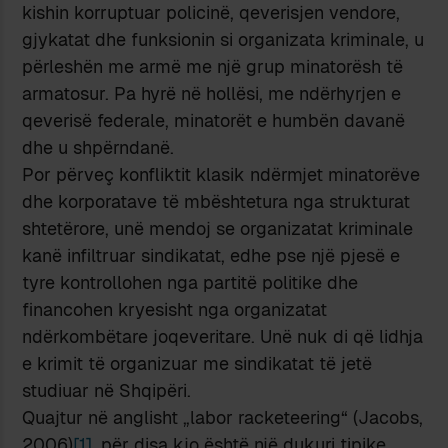
kishin korruptuar policinë, qeverisjen vendore,
gjykatat dhe funksionin si organizata kriminale, u
përleshën me armë me një grup minatorësh të
armatosur. Pa hyrë në hollësi, me ndërhyrjen e
qeverisë federale, minatorët e humbën davanë
dhe u shpërndanë.
Por përveç konfliktit klasik ndërmjet minatorëve
dhe korporatave të mbështetura nga strukturat
shtetërore, unë mendoj se organizatat kriminale
kanë infiltruar sindikatat, edhe pse një pjesë e
tyre kontrollohen nga partitë politike dhe
financohen kryesisht nga organizatat
ndërkombëtare joqeveritare. Unë nuk di që lidhja
e krimit të organizuar me sindikatat të jetë
studiuar në Shqipëri.
Quajtur në anglisht „labor racketeering“ (Jacobs,
2006)
[1]
, për disa kjo është një dukuri tipike