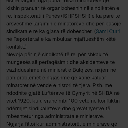
është largimi nga puna i disa minatorëve që
kishin pranuar të organizoheshin në sindikatën e
re. Inspektorati i Punës (ISHPSHSH) e ka parë të
arsyeshme largimin e minatorëve dhe për pasojë
sindikata e re ka gjasa të dobësohet. (
Sami Curri
në Reporter.al e ka mbuluar mjaftueshëm këtë
konflikt.)
Nevoja për një sindikatë të re, për shkak të
mungesës së përfaqësimit dhe aksidenteve të
vazhdueshme në minierat e Bulqizës, nxjerr në
pah problemet e ngjashme që kanë kaluar
minatorët në vende e histori të tjera. P.sh. me
ndodhitë gjatë Luftërave të Qymyrit në SHBA në
vitet 1920, ku u vranë mbi 100 vetë në konfliktin
ndërmjet sindikalistëve dhe grevëthyesve të
mbështetur nga administrata e minierave.
Ngjarja filloi kur administratorët e minierave që