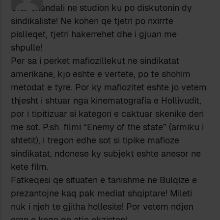
Cfar skandali ne studion ku po diskutonin dy
sindikaliste! Ne kohen qe tjetri po nxirrte
pislleqet, tjetri hakerrehet dhe i gjuan me
shpulle!
Per sa i perket mafiozillekut ne sindikatat
amerikane, kjo eshte e vertete, po te shohim
metodat e tyre. Por ky mafiozitet eshte jo vetem
thjesht i shtuar nga kinematografia e Hollivudit,
por i tipitizuar si kategori e caktuar skenike deri
me sot. P.sh. filmi “Enemy of the state” (armiku i
shtetit), i tregon edhe sot si tipike mafioze
sindikatat, ndonese ky subjekt eshte anesor ne
kete film.
Fatkeqesi qe situaten e tanishme ne Bulqize e
prezantojne kaq pak mediat shqiptare! Mileti
nuk i njeh te gjitha hollesite! Por vetem ndjen
eren e keqe qe atje ekziston!