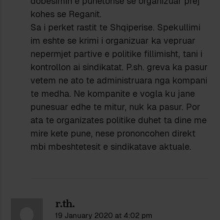
dobesimin e punetorise se organizuar prej
kohes se Reganit.
Sa i perket rastit te Shqiperise. Spekullimi
im eshte se krimi i organizuar ka vepruar
nepermjet partive e politike fillimisht, tani i
kontrollon ai sindikatat. P.sh. greva ka pasur
vetem ne ato te administruara nga kompani
te medha. Ne kompanite e vogla ku jane
punesuar edhe te mitur, nuk ka pasur. Por
ata te organizates politike duhet ta dine me
mire kete pune, nese prononcohen direkt
mbi mbeshtetesit e sindikatave aktuale.
r.th.
19 January 2020 at 4:02 pm