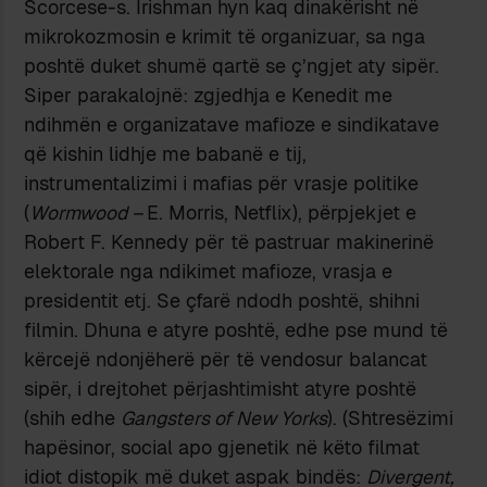
Scorcese-s. Irishman hyn kaq dinakërisht në
mikrokozmosin e krimit të organizuar, sa nga
poshtë duket shumë qartë se ç’ngjet aty sipër.
Siper parakalojnë: zgjedhja e Kenedit me
ndihmën e organizatave mafioze e sindikatave
që kishin lidhje me babanë e tij,
instrumentalizimi i mafias për vrasje politike
(
Wormwood –
E. Morris, Netflix), përpjekjet e
Robert F. Kennedy për të pastruar makinerinë
elektorale nga ndikimet mafioze, vrasja e
presidentit etj. Se çfarë ndodh poshtë, shihni
filmin. Dhuna e atyre poshtë, edhe pse mund të
kërcejë ndonjëherë për të vendosur balancat
sipër, i drejtohet përjashtimisht atyre poshtë
(shih edhe
Gangsters of New Yorks
). (Shtresëzimi
hapësinor, social apo gjenetik në këto filmat
idiot distopik më duket aspak bindës:
Divergent,