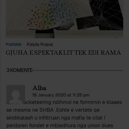
Politikë
Klejda Rrapaj
GJUHA E SPEKTAKLIT TEK EDI RAMA
3 KOMENTE
Alba
18 January 2020 at 11:25 pm
Labor racketeering ndihmoi ne formimin e klases
se mesme ne SHBA .Eshte e vertete qe
sindikatash u infiltruan nga mafia te cilat I
perdoren fondet e mbledhura nga union dues