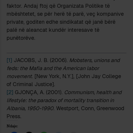
faktor. Andaj ftoj që Organizata Politike të
mbështetet, se për herë të parë, veç kompanive
private, goditen edhe sindikatat që janë bërë
palë në aleancat kundër interesave të
punëtorëve.
[1]
JACOBS, J. B. (2006).
Mobsters, unions and
feds: the Mafia and the American labor
movement
. [New York, N.Y.], [John Jay College
of Criminal Justice].
[2]
GJONÇA, A. (2001).
Communism, health and
lifestyle: the paradox of mortality transition in
Albania, 1950-1990
. Westport, Conn, Greenwood
Press.
Ndaje: