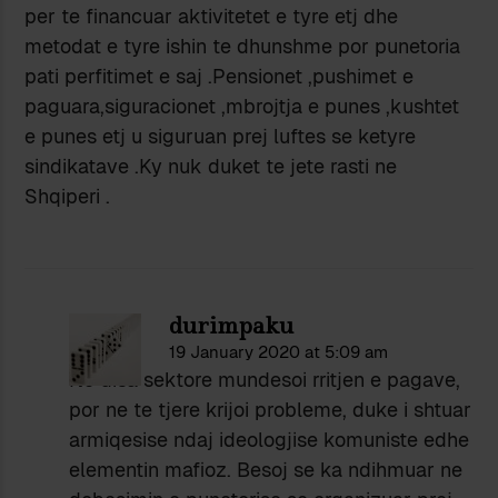
per te financuar aktivitetet e tyre etj dhe
metodat e tyre ishin te dhunshme por punetoria
pati perfitimet e saj .Pensionet ,pushimet e
paguara,siguracionet ,mbrojtja e punes ,kushtet
e punes etj u siguruan prej luftes se ketyre
sindikatave .Ky nuk duket te jete rasti ne
Shqiperi .
durimpaku
19 January 2020 at 5:09 am
Ne disa sektore mundesoi rritjen e pagave,
por ne te tjere krijoi probleme, duke i shtuar
armiqesise ndaj ideologjise komuniste edhe
elementin mafioz. Besoj se ka ndihmuar ne