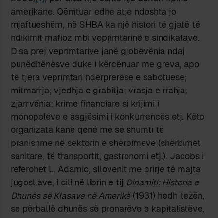
amerikane. Qëmtuar edhe atje ndoshta jo
mjaftueshëm, në SHBA ka një histori të gjatë të
ndikimit mafioz mbi veprimtarinë e sindikatave.
Disa prej veprimtarive janë gjobëvënia ndaj
punëdhënësve duke i kërcënuar me greva, apo
të tjera veprimtari ndërprerëse e sabotuese;
mitmarrja; vjedhja e grabitja; vrasja e rrahja;
zjarrvënia; krime financiare si krijimi i
monopoleve e asgjësimi i konkurrencës etj. Këto
organizata kanë qenë më së shumti të
pranishme në sektorin e shërbimeve (shërbimet
sanitare, të transportit, gastronomi etj.). Jacobs i
referohet L. Adamic, sllovenit me prirje të majta
jugosllave, i cili në librin e tij
Dinamiti: Historia e
Dhunës së Klasave në Amerikë
(1931) hedh tezën,
se përballë dhunës së pronarëve e kapitalistëve,