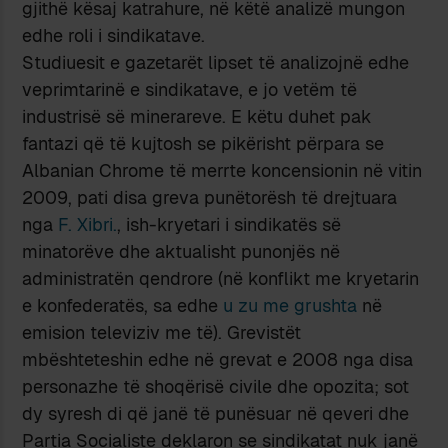
gjithë kësaj katrahure, në këtë analizë mungon
edhe roli i sindikatave.
Studiuesit e gazetarët lipset të analizojnë edhe
veprimtarinë e sindikatave, e jo vetëm të
industrisë së minerareve. E këtu duhet pak
fantazi që të kujtosh se pikërisht përpara se
Albanian Chrome të merrte koncensionin në vitin
2009, pati disa greva punëtorësh të drejtuara
nga
F. Xibri.
, ish-kryetari i sindikatës së
minatorëve dhe aktualisht punonjës në
administratën qendrore (në konflikt me kryetarin
e konfederatës, sa edhe
u zu me grushta
në
emision televiziv me të). Grevistët
mbështeteshin edhe në grevat e 2008 nga disa
personazhe të shoqërisë civile dhe opozita; sot
dy syresh di që janë të punësuar në qeveri dhe
Partia Socialiste deklaron se sindikatat nuk janë