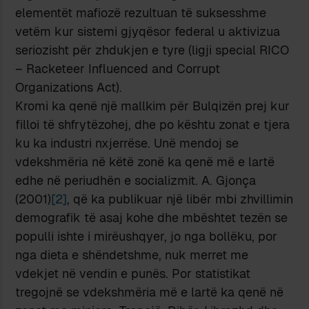
elementët mafiozë rezultuan të suksesshme
vetëm kur sistemi gjyqësor federal u aktivizua
seriozisht për zhdukjen e tyre (ligji special RICO
– Racketeer Influenced and Corrupt
Organizations Act).
Kromi ka qenë një mallkim për Bulqizën prej kur
filloi të shfrytëzohej, dhe po kështu zonat e tjera
ku ka industri nxjerrëse. Unë mendoj se
vdekshmëria në këtë zonë ka qenë më e lartë
edhe në periudhën e socializmit. A. Gjonça
(2001)
[2]
, që ka publikuar një libër mbi zhvillimin
demografik të asaj kohe dhe mbështet tezën se
populli ishte i mirëushqyer, jo nga bollëku, por
nga dieta e shëndetshme, nuk merret me
vdekjet në vendin e punës. Por statistikat
tregojnë se vdekshmëria më e lartë ka qenë në