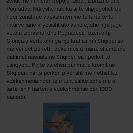
zonat me miniera: Tropojë, Dibër, Librazhd dhe
Pogradec. Ndryshe nuk ka si të shpjegohet, që
ndër zonat me vdekshmëri më të lartë të të
rriturve janë kryesisht ato veriore, dhe nga jugu
vetëm Librazhdi dhe Pogradeci. Tezën e tij
Gjonça e vërteton nga një krahasim i Shqipërisë
me vendet përreth, duke mos u marrë shumë me
dallimet rajonale në Shqipëri sa i përket të
ushqyerit. Po të vërehen burimet e kromit në
Shqipëri, harta përkon pikërisht me rrethet ku
vdekshmëria ndër të rriturit është edhe më e
lartë (shih hartën e vdekshmërisë për 1000
banorë).