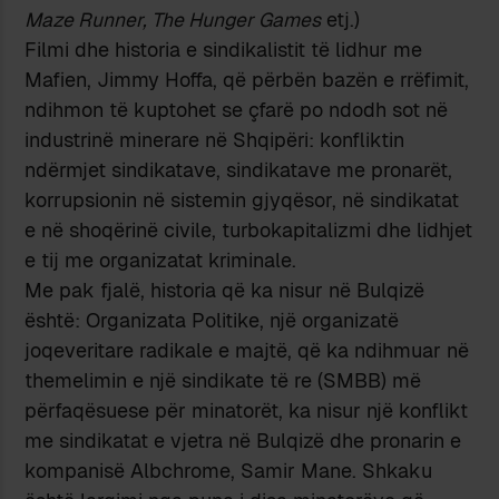
Maze Runner, The Hunger Games
etj.)
Filmi dhe historia e sindikalistit të lidhur me
Mafien, Jimmy Hoffa, që përbën bazën e rrëfimit,
ndihmon të kuptohet se çfarë po ndodh sot në
industrinë minerare në Shqipëri: konfliktin
ndërmjet sindikatave, sindikatave me pronarët,
korrupsionin në sistemin gjyqësor, në sindikatat
e në shoqërinë civile, turbokapitalizmi dhe lidhjet
e tij me organizatat kriminale.
Me pak fjalë, historia që ka nisur në Bulqizë
është: Organizata Politike, një organizatë
joqeveritare radikale e majtë, që ka ndihmuar në
themelimin e një sindikate të re (SMBB) më
përfaqësuese për minatorët, ka nisur një konflikt
me sindikatat e vjetra në Bulqizë dhe pronarin e
kompanisë Albchrome, Samir Mane. Shkaku