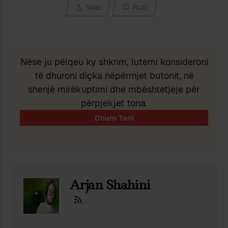
Ndaj
Ruaj
Nëse ju pëlqeu ky shkrim, lutemi konsideroni
të dhuroni diçka nëpërmjet butonit, në
shenjë mirëkuptimi dhe mbështetjeje për
përpjekjet tona.
Arjan Shahini