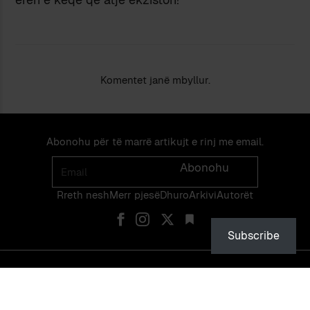
Komentet janë mbyllur.
Abonohu për të marrë artikujt e rinj me email.
Email
Abonohu
Rreth nesh
Merr pjes​​ë​
Dhuro
Arkivi
Autorët
Subscribe
© PEIZAZHE TË FJALËS — ISSN 2475-1375 — NDALOHET RIPRODHIMI
PA LEJEN EKSPLICITE TË NJË ADMINISTRATORI TË FAQES OSE TË
VETË AUTORIT.