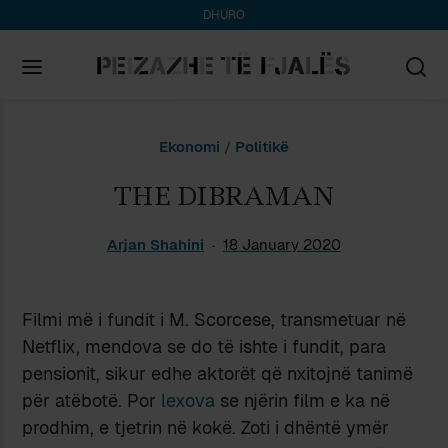
DHURO
Search
Ekonomi
/
Politikë
for:
THE DIBRAMAN
Arjan Shahini
18 January 2020
Filmi më i fundit i M. Scorcese, transmetuar në
Netflix, mendova se do të ishte i fundit, para
pensionit, sikur edhe aktorët që nxitojnë tanimë
për atëbotë. Por
lexova
se njërin film e ka në
prodhim, e tjetrin në kokë. Zoti i dhëntë ymër