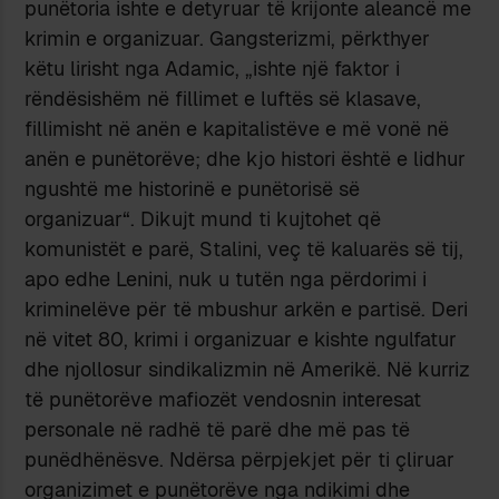
punëtoria ishte e detyruar të krijonte aleancë me
krimin e organizuar. Gangsterizmi, përkthyer
këtu lirisht nga Adamic, „ishte një faktor i
rëndësishëm në fillimet e luftës së klasave,
fillimisht në anën e kapitalistëve e më vonë në
anën e punëtorëve; dhe kjo histori është e lidhur
ngushtë me historinë e punëtorisë së
organizuar“. Dikujt mund ti kujtohet që
komunistët e parë, Stalini, veç të kaluarës së tij,
apo edhe Lenini, nuk u tutën nga përdorimi i
kriminelëve për të mbushur arkën e partisë. Deri
në vitet 80, krimi i organizuar e kishte ngulfatur
dhe njollosur sindikalizmin në Amerikë. Në kurriz
të punëtorëve mafiozët vendosnin interesat
personale në radhë të parë dhe më pas të
punëdhënësve. Ndërsa përpjekjet për ti çliruar
organizimet e punëtorëve nga ndikimi dhe