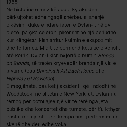
1966.
Në historinë e muzikës pop, ky aksident
përkujtohet edhe ngaqë shërbeu si shenjë
pikësimi, duke e ndarë jetën e Dylan-it në dy
pjesë; pa çka se erdhi pikërisht në një periudhë
kur këngëtari kish arritur kulmin e ekspozimit
dhe të famës. Mjaft të përmend këtu se pikërisht
atë korrik, Dylan-i kish nxjerrë albumin
Blonde
on Blonde
, të tretën kryevepër brenda një viti e
gjysmë (pas
Bringing It All Back Home
dhe
Highway 61 Revisted
).
E megjithatë, pas këtij aksidenti, që i ndodhi në
Woodstock, në shtetin e New York-ut, Dylan-i u
tërhoq për pothuajse një vit të tërë nga jeta
publike dhe koncertet dhe turnetë, për t’u kthyer
pastaj me një stil të ri kompozimi, performimi në
skenë dhe deri edhe vokal.