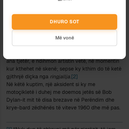
shpërfytyruar a i dëmtuar në tru ose kish dalë
njëfarësoj jashtë përdorimi – dhe se nuk do të
rishfaqej më.
DHURO SOT
Nga njëra anë, kjo martesë e famës me vdekjen
i detyrohet bindjes mistike se artisti i vërtetë
Më vonë
duhet të ketë vdekur ndërkohë, ose të paktën të
vdesë në momentin që e përfundon veprën; nga
ana tjetër, e ndihmon artistin vetë, në momentin
kur kthehet në skenë; sepse ky kthim do të ketë
gjithnjë diçka nga
ringjallja
.
[2]
Në këtë kuptim, një aksident si ky me
motoçikletë i duhej me doemos jetës së Bob
Dylan-it mit të disa brezave në Perëndim dhe
krye-bard zëdhënës të viteve 1960 dhe më pas.