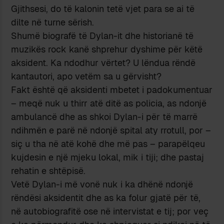
Gjithsesi, do të kalonin tetë vjet para se ai të
dilte në turne sërish.
Shumë biografë të Dylan-it dhe historianë të
muzikës rock kanë shprehur dyshime për këtë
aksident. Ka ndodhur vërtet? U lëndua rëndë
kantautori, apo vetëm sa u gërvisht?
Fakt është që aksidenti mbetet i padokumentuar
– meqë nuk u thirr atë ditë as policia, as ndonjë
ambulancë dhe as shkoi Dylan-i për të marrë
ndihmën e parë në ndonjë spital aty rrotull, por –
siç u tha në atë kohë dhe më pas – parapëlqeu
kujdesin e një mjeku lokal, mik i tiji; dhe pastaj
rehatin e shtëpisë.
Vetë Dylan-i më vonë nuk i ka dhënë ndonjë
rëndësi aksidentit dhe as ka folur gjatë për të,
në autobiografitë ose në intervistat e tij; por veç