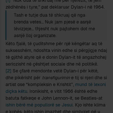
[1]
“Nuk dua të shkruaj më për njerëzit, të jem
zëdhënës i tyre,” pat deklaruar Dylan-i në 1964.
Tash e tutje dua të shkruaj që nga
brenda vetes… Nuk jam pjesë e asnjë
lëvizjeje… thjesht nuk pajtohem dot me
asnjë lloj organizate.
Këto fjalë, të çuditshme për një këngëtar aq të
suksesshëm, ndoshta vinin edhe si përgjigje ndaj
të gjithë atyre që e donin Dylan-it të angazhohej
seriozisht në çështjet sociale dhe në politikë.
[2]
Se çfarë mendonte vetë Dylan-i për këtë,
dhe pikërisht për
transfigurimin
e tij si njeri dhe si
artist ose “kompleksin e Krishtit”,
mund të lexoni
diçka këtu
. Ironikisht, e vitit 1966 është edhe
batuta fatkeqe e John Lennon-it, se Beatles-at
ishin bërë më popullorë se Jesui
. Kjo ishte klima
e kohës, këto ishin imazhet dhe simbolet që u