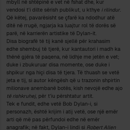
mbyll në shtëpinë e vet në fshat dhe, kur
vendosi t’i dilte sërish publikut, u kthye
i rilindur
.
Që këtej, pavarësisht se çfarë ka ndodhur atë
ditë në rrugë, ngjarja ka luajtur rol të dorës së
parë, në karrierën artistike të Dylan-it.
Disa biografë të tij kanë sjellë për krahasim
edhe shembuj të tjerë, kur kantautori i madh ka
thënë gjëra të paqena, në lidhje me jetën e vet;
duke i zbukuruar disa momente, ose duke i
shpikur nga hiçi disa të tjera. Të thuash se vetë
jeta e tij, si autor këngësh që u trazonin shpirtin
milionave anembanë botës, kish nevojë edhe ajo
të rishkruhej
, për t’iu përshtatur artit.
Tek e fundit, edhe vetë Bob Dylan-i, si
personazh, është krijim i atij vetë, ose një emër
arti që më pas përfundoi edhe në emër
anagrafik; në fakt, Dylan-i lindi si
Robert Allen