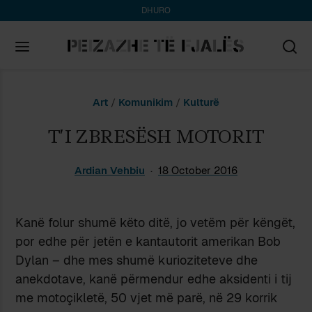
DHURO
Search
Art
/
Komunikim
/
Kulturë
for:
T’I ZBRESËSH MOTORIT
Ardian Vehbiu
18 October 2016
Kanë folur shumë këto ditë, jo vetëm për këngët,
por edhe për jetën e kantautorit amerikan Bob
Dylan – dhe mes shumë kurioziteteve dhe
anekdotave, kanë përmendur edhe aksidenti i tij
me motoçikletë, 50 vjet më parë, në 29 korrik