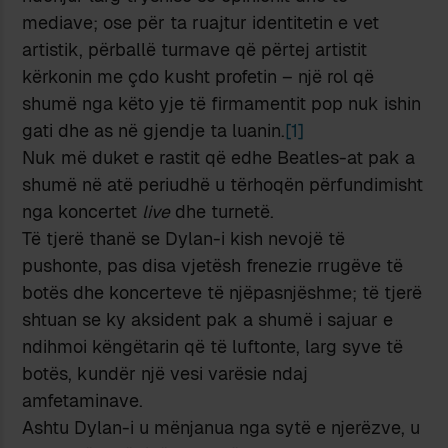
mediave; ose për ta ruajtur identitetin e vet
artistik, përballë turmave që përtej artistit
kërkonin me çdo kusht profetin – një rol që
shumë nga këto yje të firmamentit pop nuk ishin
gati dhe as në gjendje ta luanin.
[1]
Nuk më duket e rastit që edhe Beatles-at pak a
shumë në atë periudhë u tërhoqën përfundimisht
nga koncertet
live
dhe turnetë.
Të tjerë thanë se Dylan-i kish nevojë të
pushonte, pas disa vjetësh frenezie rrugëve të
botës dhe koncerteve të njëpasnjëshme; të tjerë
shtuan se ky aksident pak a shumë i sajuar e
ndihmoi këngëtarin që të luftonte, larg syve të
botës, kundër një vesi varësie ndaj
amfetaminave.
Ashtu Dylan-i u mënjanua nga sytë e njerëzve, u