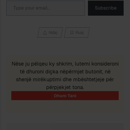
Type your email…
Subscribe
Ndaj
Ruaj
Nëse ju pëlqeu ky shkrim, lutemi konsideroni
të dhuroni diçka nëpërmjet butonit, në
shenjë mirëkuptimi dhe mbështetjeje për
përpjekjet tona.