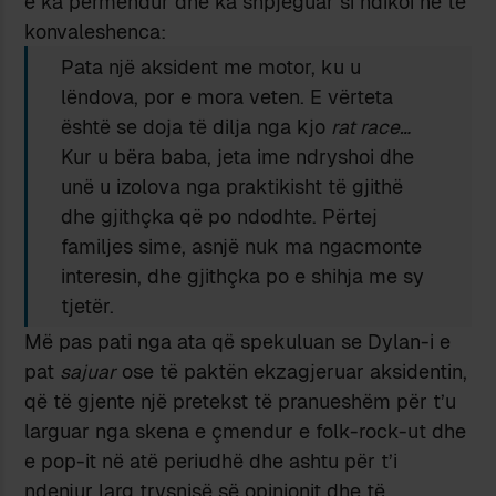
e ka përmendur dhe ka shpjeguar si ndikoi në të
konvaleshenca:
Pata një aksident me motor, ku u
lëndova, por e mora veten. E vërteta
është se doja të dilja nga kjo
rat race…
Kur u bëra baba, jeta ime ndryshoi dhe
unë u izolova nga praktikisht të gjithë
dhe gjithçka që po ndodhte. Përtej
familjes sime, asnjë nuk ma ngacmonte
interesin, dhe gjithçka po e shihja me sy
tjetër.
Më pas pati nga ata që spekuluan se Dylan-i e
pat
sajuar
ose të paktën ekzagjeruar aksidentin,
që të gjente një pretekst të pranueshëm për t’u
larguar nga skena e çmendur e folk-rock-ut dhe
e pop-it në atë periudhë dhe ashtu për t’i
ndenjur larg trysnisë së opinionit dhe të