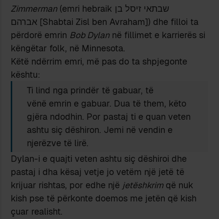
Zimmerman
(emri hebraik שבתאי זיסל בן
אברהם [Shabtai Zisl ben Avraham]) dhe filloi ta
përdorë emrin
Bob Dylan
në fillimet e karrierës si
këngëtar folk, në Minnesota.
Këtë ndërrim emri, më pas do ta shpjegonte
kështu:
Ti lind nga prindër të gabuar, të
vënë emrin e gabuar. Dua të them, këto
gjëra ndodhin. Por pastaj ti e quan veten
ashtu siç dëshiron. Jemi në vendin e
njerëzve të lirë.
Dylan-i e quajti veten ashtu siç dëshiroi dhe
pastaj i dha kësaj vetje jo vetëm një jetë të
krijuar rishtas, por edhe një
jetëshkrim
që nuk
kish pse të përkonte doemos me jetën që kish
çuar realisht.