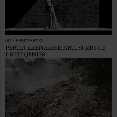
Art
Robert Martiko
PËRTEJ KRENARISË: ARTI SI RRUGË
DREJT QENIES