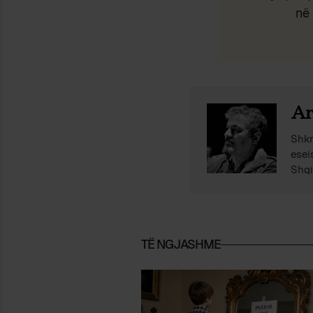
në 
Ar
Shkr
esei
Shqi
TË NGJASHME