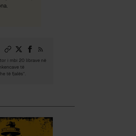
ona.
tor i mbi 20 librave në
Shkencave të
e të fjalës”.