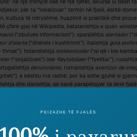
jnë” në një mënyrë ose në një tjetër, sikurse iu desh ta
djekur, për ta “lokalizuar” termin në fjalë, është dom
en, kultura të ndryshme, huazimit si praktikë dhe proce
të çfarë gjej në Wikipedia, katalanishtja e quan
whistl
rmació
(“zbulues informacioni”); spanjishtja
alertador
(“s
eur d’alerte
(“dhënës i kushtrimit”); italishtja
gola profo
 throat”); holandishtja
klokkenluider
(“ai që i bie kamba
sler
(“sinjalizues”) ose
fløyteblåser
(“fyelltar”)
;
rusishtj
ortugalishtja
denunciante
, rumanishtja
avertizor de integ
egriteti”), e kështu me radhë; por ka edhe gjuhë si gjerm
dishtja dhe danishtja, që kanë parapëlqyer ta lënë fjalë
rim i shpejtë i këtyre zgjidhjeve leksikore, për të parë 
ve të tjera europiane nuk ka ndjekur praktikën e kalkim
PEIZAZHE TË FJALËS
matik; duke zgjedhur që ta japë konceptin përkatës m
et metaforës së sinjalizimit, dhënies së sinjalit ose të 
100%
i pavaru
anglishtes
whistleblower
i përgjigjet edhe holandishtja