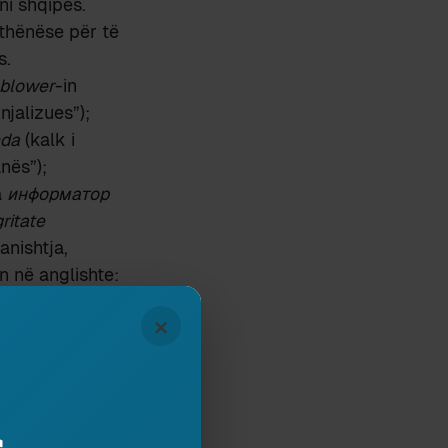
ni shqipes.
ethënëse për të
s.
eblower
-in
injalizues”);
nda
(kalk i
nës”);
a
информатор
ritate
anishtja,
n në anglishte:
×
se praktikisht
it, ose të
e mjetet e veta,
alarmit;
r
klokkenluider