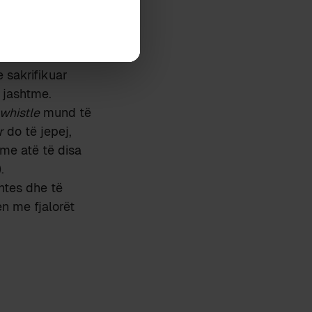
etikës së fjalës,
ëmtuar ose
lor si në
 sakrifikuar
 jashtme.
whistle
mund të
r
do të jepej,
t me atë të disa
.
htes dhe të
en me fjalorët