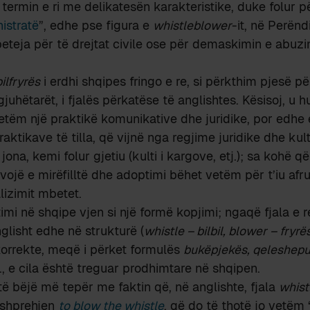
 termin e ri me delikatesën karakteristike, duke folur p
istratë
”, edhe pse figura e
whistleblower
-it, në Perën
teja për të drejtat civile ose për demaskimin e abuzi
bilfryrës
i erdhi shqipes fringo e re, si përkthim pjesë pë
 gjuhëtarët, i fjalës përkatëse të anglishtes. Kësisoj, u
etëm një praktikë komunikative dhe juridike, por edhe 
aktikave të tilla, që vijnë nga regjime juridike dhe kult
na, kemi folur gjetiu (kulti i kargove, etj.); sa kohë q
vojë e mirëfilltë dhe adoptimi bëhet vetëm për t’iu afr
lizimit mbetet.
mi në shqipe vjen si një formë kopjimi; ngaqë fjala e re
glisht edhe në strukturë (
whistle – bilbil, blower – fryrë
korrekte, meqë i përket formulës
bukëpjekës, qeleshep
tj., e cila është treguar prodhimtare në shqipen.
të bëjë më tepër me faktin që, në anglishte, fjala
whist
 shprehjen
to blow the whistle
, që do të thotë jo vetëm “t