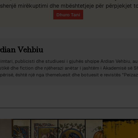
shenjë mirëkuptimi dhe mbështetjeje për përpjekjet t
dian Vehbiu
imtari, publicisti dhe studiuesi i gjuhës shqipe Ardian Vehbiu, au
stikë dhe fiction dhe njëherazi anëtar i jashtëm i Akademisë së 
përisë, është një nga themeluesit dhe botuesit e revistës “Peizazh