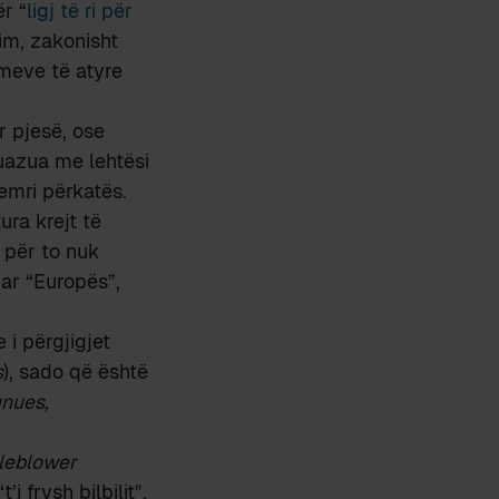
ër “
ligj të ri për
dim, zakonisht
meve të atyre
r pjesë, ose
 huazua me lehtësi
emri përkatës.
ura krejt të
ë për to nuk
uar “Europës”,
 i përgjigjet
s
), sado që është
unues,
leblower
’i frysh bilbilit”,