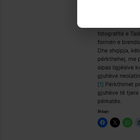
fakt nuk janë). 
nuk mund të mos 
kabá, ndoshta n
fotografitë e Ta
formën e brends
Dhe shqipja, kët
përkthehej, me p
sipas ligjësive 
gjuhëve neolatine
[1]
Përkthimet pre
gjuhëve të tjera 
përkatës.
Ndaje: