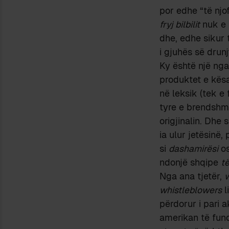
por edhe “të njo
fryj bilbilit
nuk e 
dhe, edhe sikur 
i gjuhës së drunj
Ky është një nga
produktet e kësa
në leksik (tek e 
tyre e brendshm
origjinalin. Dhe
ia ulur jetësinë
si
dashamirësi
o
ndonjë shqipe
t
Nga ana tjetër,
w
whistleblowers
l
përdorur i pari a
amerikan të fund