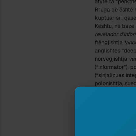
atyre ta “përkthe
Rruga që është n
kuptuar si i qas
Kështu, në bazë 
revelador d’info
frëngjishtja
lanc
anglishtes “deep
norvegjishtja
var
(“informator”), p
(“sinjalizues int
polonishtja, sue
whistleblower
.
Mjafton një vësht
asnjë prej gjuhë
përkthimit morfe
kryesisht nëpërmj
idiomatizmit të 