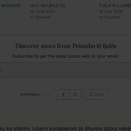
I MUNGESË
VAJI I BYLBYLIT (II)
FJALA SI LLAM
19 June 2014
18 July 2016
In "Gjuhësi"
In "Gjuhësi"
Discover more from Peizazhe të fjalës
Subscribe to get the latest posts sent to your email.
Ruaj
SHPËRNDAJ
eu ky shkrim, lutemi konsideroni të dhuroni diçka nëpër