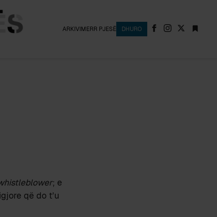
ARKIVI
MERR PJESË
DHURO
whistleblower
; e
igjore që do t’u