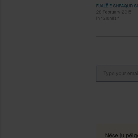
FJALË E SHFAQUR S
28 February 2015
In "Gjuhësi"
Type your email…
Nëse ju pëlq