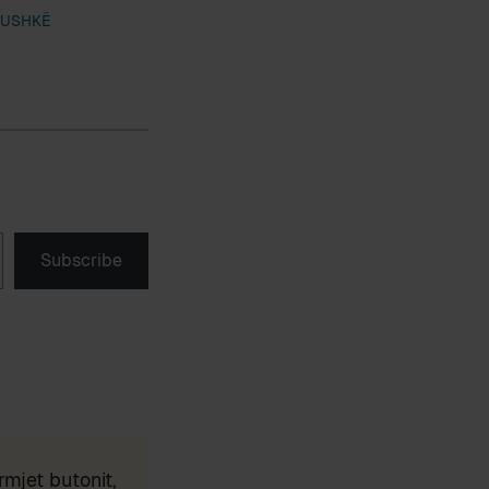
BUSHKË
Subscribe
mjet butonit,