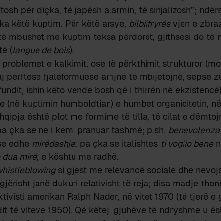
ftosh për diçka, të japësh alarmin, të sinjalizosh”; ndë
ka këtë kuptim. Për këtë arsye,
bilbilfryrës
vjen e zbraz
të mbushet me kuptim teksa përdoret, gjithsesi do të
të (
langue de bois
).
 problemet e kalkimit, ose të përkthimit strukturor (mo
j përftese fjalëformuese arrijnë të mbijetojnë, sepse 
fundit, ishin këto vende bosh që i thirrën në ekzistencë
e (në kuptimin humboldtian) e humbet organicitetin, n
 shqipja është plot me formime të tilla, të cilat e dëmt
, pa çka se ne i kemi pranuar tashmë; p.sh.
benevolenza
se edhe
mirëdashje
; pa çka se italishtes
ti voglio bene
n
ë dua mirë
; e kështu me radhë.
histleblowing
si gjest me relevancë sociale dhe nevoja
igjërisht janë dukuri relativisht të reja; disa madje tho
ktivisti amerikan Ralph Nader, në vitet 1970 (të tjerë e
it të viteve 1950). Që këtej, gjuhëve të ndryshme u ë