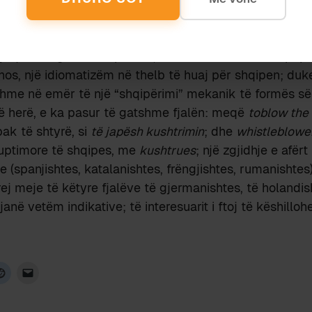
Edhe pse unë nuk e pranoj përgjithësisht konceptin e est
vërej, kështu me intuitë, se
bilbilfryrës
ka diçka të sh
gaqë fut nga dera e pasme, të veshur me kostum popul
shos, një idiomatizëm në thelb të huaj për shqipen; duke
hme në emër të një “shqipërimi” mekanik të formës së
ë herë, e ka pasur të gatshme fjalën: meqë
toblow the 
ak të shtyrë, si
të japësh kushtrimin
; dhe
whistleblowe
kuptimore të shqipes, me
kushtrues
; një zgjidhje e afër
 (spanjishtes, katalanishtes, frëngjishtes, rumanishtes)
j meje të këtyre fjalëve të gjermanishtes, të holandis
janë vetëm indikative; të interesuarit i ftoj të këshilloh