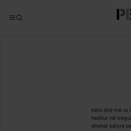
Search
for:
Këto ditë më ra n
hedhur në tregun
ofrohet këtyre p