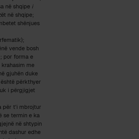
rsa në shqipe
i
ët në shqipe;
 mbetet shënjues
rfematik);
zënë vende bosh
); por forma e
ë krahasim me
ojnë gjuhën duke
është përkthyer
uk i përgjigjet
 për t’i mbrojtur
në se termin e ka
 gjejnë në shtypin
shtë dashur edhe