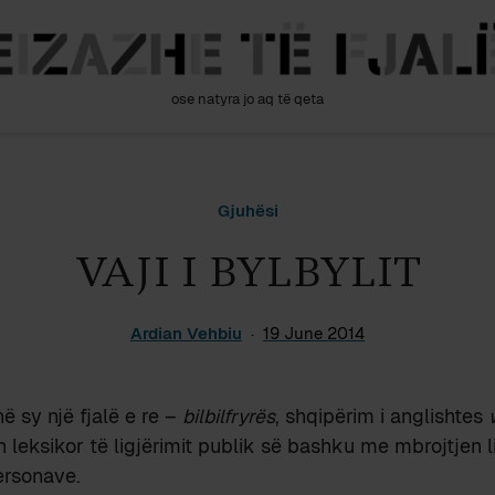
ose natyra jo aq të qeta
Gjuhësi
VAJI I BYLBYLIT
Ardian Vehbiu
19 June 2014
ë sy një fjalë e re –
bilbilfryrës
, shqipërim i anglishtes
 leksikor të ligjërimit publik së bashku me mbrojtjen l
ersonave.