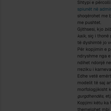
Shtypi e përcolli
spiunët në admin
shoqërohet me be
me pushtet.
Gjithsesi, kjo
bil
kalk
, siç i thonë
të dyshimtë jo v
Për kopjimin e pr
ndryshme nga e jo
ndihet ndonjë ne
rreziku i karneva
Edhe vetë emërti
modelit të saj an
morfologjikisht 
gurgdhendës
, e
Kopjimi këtu ka 
themelohet mbi