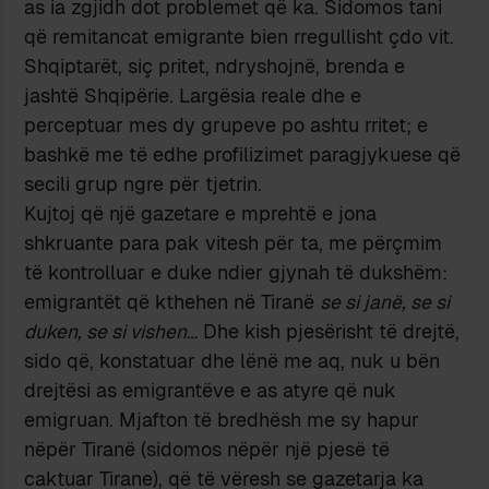
as ia zgjidh dot problemet që ka. Sidomos tani
që remitancat emigrante bien rregullisht çdo vit.
Shqiptarët, siç pritet, ndryshojnë, brenda e
jashtë Shqipërie. Largësia reale dhe e
perceptuar mes dy grupeve po ashtu rritet; e
bashkë me të edhe profilizimet paragjykuese që
secili grup ngre për tjetrin.
Kujtoj që një gazetare e mprehtë e jona
shkruante para pak vitesh për ta, me përçmim
të kontrolluar e duke ndier gjynah të dukshëm:
emigrantët që kthehen në Tiranë
se si janë, se si
duken, se si vishen
… Dhe kish pjesërisht të drejtë,
sido që, konstatuar dhe lënë me aq, nuk u bën
drejtësi as emigrantëve e as atyre që nuk
emigruan. Mjafton të bredhësh me sy hapur
nëpër Tiranë (sidomos nëpër një pjesë të
caktuar Tirane), që të vëresh se gazetarja ka