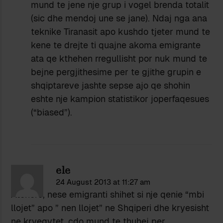
mund te jene nje grup i vogel brenda totalit
(sic dhe mendoj une se jane). Ndaj nga ana
teknike Tiranasit apo kushdo tjeter mund te
kene te drejte ti quajne akoma emigrante
ata qe kthehen rregullisht por nuk mund te
bejne pergjithesime per te gjithe grupin e
shqiptareve jashte sepse ajo qe shohin
eshte nje kampion statistikor joperfaqesues
(“biased”).
ele
24 August 2013 at 11:27 am
Atehere, nese emigranti shihet si nje qenie “mbi
llojet” apo ” nen llojet” ne Shqiperi dhe kryesisht
ne kryeqytet, cdo mund te thuhej per