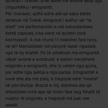
qytetari i Tiranës fyhet edhe më shumë sesa nga
cingunllëku i emigrantit.
Për tiranasin, qoftë edhe atë që sapo është
rehatuar në Tiranë, emigranti i ardhur që “ta
shpif” me performancën e vet katundareske,
është zaptues, s’ka vend në qytetin tonë
kozmopolit. A nuk mund t’i ndalohej fare hyrja
në të? Mentalitetet ndryshojnë tepër ngadalë,
nga të dy krahët. Po të udhëtosh me emigrantë
nëpër avionë e autobusë, e dallon menjëherë
origjinën e emigrantit, dhe jo vetëm nga gjuha,
por edhe nga sjellja e nga pamja. Emigrantët e
vonë dhe ata më pleq, e tregojnë këtë “moshë”
në çdo lëvizje. Brezat e rinj, sidomos ata që
shkollohen mirë apo që lindin fare larg fshatit të
vuajtur të origjinës, e tregojnë më pak ose
aspak.