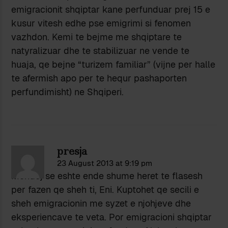
emigracionit shqiptar kane perfunduar prej 15 e
kusur vitesh edhe pse emigrimi si fenomen
vazhdon. Kemi te bejme me shqiptare te
natyralizuar dhe te stabilizuar ne vende te
huaja, qe bejne “turizem familiar” (vijne per halle
te afermish apo per te hequr pashaporten
perfundimisht) ne Shqiperi.
presja
23 August 2013 at 9:19 pm
Mendoj se eshte ende shume heret te flasesh
per fazen qe sheh ti, Eni. Kuptohet qe secili e
sheh emigracionin me syzet e njohjeve dhe
eksperiencave te veta. Por emigracioni shqiptar