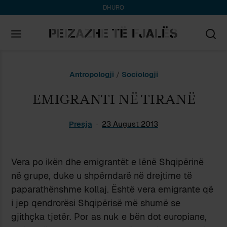
DHURO
Search
Antropologji
/
Sociologji
for:
EMIGRANTI NË TIRANË
Presja
23 August 2013
Vera po ikën dhe emigrantët e lënë Shqipërinë
në grupe, duke u shpërndarë në drejtime të
paparathënshme kollaj. Është vera emigrante që
i jep qendrorësi Shqipërisë më shumë se
gjithçka tjetër. Por as nuk e bën dot europiane,