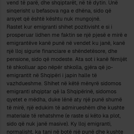
vend të parë, dhe shqiptarët, në të dytin. Unë
sinqerisht u befasova nga e dhëna, sido që
arsyet që është kështu nuk mungojnë.
Rastet kur emigranti shihet pozitivisht e si i
prosperuar lidhen me faktin se një pjesë e mirë e
emigrantëve kanë punë në vendet ku janë, kanë
një lloj sigurie financiare e shëndetësore, dhe
pensione, sido që modeste. Ata sot i kanë fëmijët
të shkolluar apo nëpër shkolla, gjëra që jo-
emigrantit në Shqipëri i japin halle të
vazhdueshme. Shihet në këtë mënyrë sidomos
emigranti shqiptar që la Shqipërinë, sidomos
qyetet e mëdha, duke lënë aty një punë shumë
të mirë, një edukim të admirueshëm dhe kushte
materiale të rehatshme (e raste si këto ka plot,
sido që nuk janë masive). Ky lloj emigranti,
normalisht, ka tani në botë një punë dhe kushte