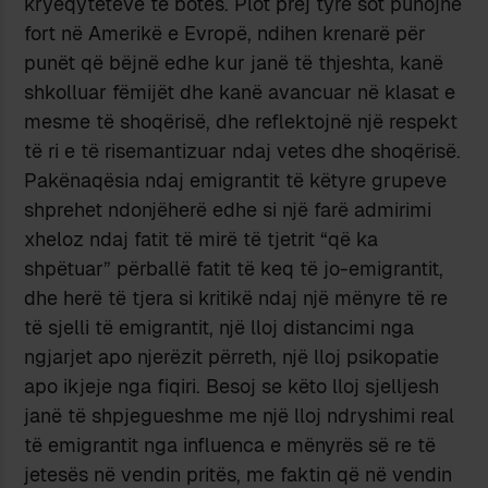
kryeqyteteve të botës. Plot prej tyre sot punojnë
fort në Amerikë e Evropë, ndihen krenarë për
punët që bëjnë edhe kur janë të thjeshta, kanë
shkolluar fëmijët dhe kanë avancuar në klasat e
mesme të shoqërisë, dhe reflektojnë një respekt
të ri e të risemantizuar ndaj vetes dhe shoqërisë.
Pakënaqësia ndaj emigrantit të këtyre grupeve
shprehet ndonjëherë edhe si një farë admirimi
xheloz ndaj fatit të mirë të tjetrit “që ka
shpëtuar” përballë fatit të keq të jo-emigrantit,
dhe herë të tjera si kritikë ndaj një mënyre të re
të sjelli të emigrantit, një lloj distancimi nga
ngjarjet apo njerëzit përreth, një lloj psikopatie
apo ikjeje nga fiqiri. Besoj se këto lloj sjelljesh
janë të shpjegueshme me një lloj ndryshimi real
të emigrantit nga influenca e mënyrës së re të
jetesës në vendin pritës, me faktin që në vendin