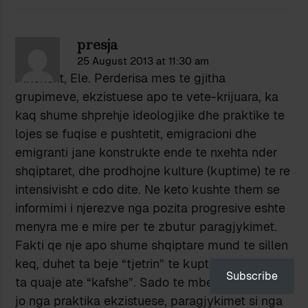
presja
25 August 2013 at 11:30 am
Pikerisht, Ele. Perderisa mes te gjitha
grupimeve, ekzistuese apo te vete-krijuara, ka
kaq shume shprehje ideologjike dhe praktike te
lojes se fuqise e pushtetit, emigracioni dhe
emigranti jane konstrukte ende te nxehta nder
shqiptaret, dhe prodhojne kulture (kuptime) te re
intensivisht e cdo dite. Ne keto kushte them se
informimi i njerezve nga pozita progresive eshte
menyra me e mire per te zbutur paragjykimet.
Fakti qe nje apo shume shqiptare mund te sillen
keq, duhet ta beje “tjetrin” te kuptoje pse-ne, jo
Subscribe
ta quaje ate “kafshe”. Sado te mbeshtetura ose
jo nga praktika ekzistuese, paragjykimet si nga