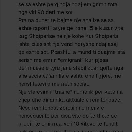
se sa eshte perqindja ndaj emigrimit total
nga viti 90 deri me sot.
Pra na duhet te bejme nje analize se sa
eshte raporti i atyre qe kane 15 e kusur vite
larg Shqiperise ne nje kohe kur Shqiperia
ishte cilesisht nje vend ndryshe ndaj asaj
qe eshte sot. Poashtu, a mund ti quajme ata
serish me emrin “emigrant” kur pjesa
derrmuese e tyre jane stabilizuar qofte nga
ana sociale/familiare ashtu dhe ligjore, me
nenshtetesi e me rreth social.
Nje vleresim i “trashe” numerik per kete na
e jep dhe dinamika aktuale e remitencave.
Nese remitencat zbresin ne menyre
konsequente per disa vite do te thote qe
grupi i te emigruarve i 10 viteve te fundit
nuk eshte aq i madh sa ai i meparshmi pasi