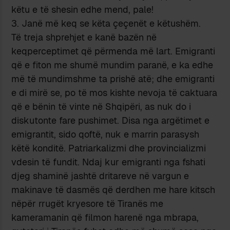
këtu e të shesin edhe mend, pale!
Janë më keq se këta çeçenët e këtushëm.
Të treja shprehjet e kanë bazën në
keqperceptimet që përmenda më lart. Emigranti
që e fiton me shumë mundim paranë, e ka edhe
më të mundimshme ta prishë atë; dhe emigranti
e di mirë se, po të mos kishte nevoja të caktuara
që e bënin të vinte në Shqipëri, as nuk do i
diskutonte fare pushimet. Disa nga argëtimet e
emigrantit, sido qoftë, nuk e marrin parasysh
këtë konditë. Patriarkalizmi dhe provincializmi
vdesin të fundit. Ndaj kur emigranti nga fshati
djeg shaminë jashtë dritareve në vargun e
makinave të dasmës që derdhen me hare kitsch
nëpër rrugët kryesore të Tiranës me
kameramanin që filmon harenë nga mbrapa,