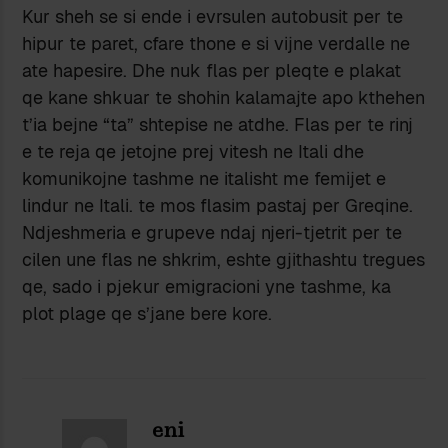
Kur sheh se si ende i evrsulen autobusit per te
hipur te paret, cfare thone e si vijne verdalle ne
ate hapesire. Dhe nuk flas per pleqte e plakat
qe kane shkuar te shohin kalamajte apo kthehen
t’ia bejne “ta” shtepise ne atdhe. Flas per te rinj
e te reja qe jetojne prej vitesh ne Itali dhe
komunikojne tashme ne italisht me femijet e
lindur ne Itali. te mos flasim pastaj per Greqine.
Ndjeshmeria e grupeve ndaj njeri-tjetrit per te
cilen une flas ne shkrim, eshte gjithashtu tregues
qe, sado i pjekur emigracioni yne tashme, ka
plot plage qe s’jane bere kore.
eni