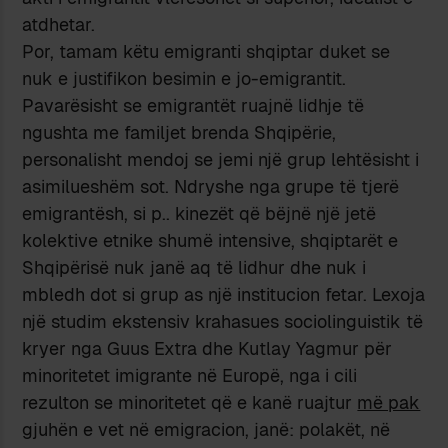
atdhetar.
Por, tamam këtu emigranti shqiptar duket se
nuk e justifikon besimin e jo-emigrantit.
Pavarësisht se emigrantët ruajnë lidhje të
ngushta me familjet brenda Shqipërie,
personalisht mendoj se jemi një grup lehtësisht i
asimilueshëm sot. Ndryshe nga grupe të tjerë
emigrantësh, si p.. kinezët që bëjnë një jetë
kolektive etnike shumë intensive, shqiptarët e
Shqipërisë nuk janë aq të lidhur dhe nuk i
mbledh dot si grup as një institucion fetar. Lexoja
një studim ekstensiv krahasues sociolinguistik të
kryer nga Guus Extra dhe Kutlay Yagmur për
minoritetet imigrante në Europë, nga i cili
rezulton se minoritetet që e kanë ruajtur
më pak
gjuhën e vet në emigracion, janë: polakët, në