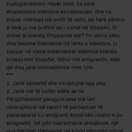
kudogjendshëm nëpër botë, ka bërë
eksperianca intensive ekzistenciale, dhe ka
krijuar ndërkaq një profil të vetin, që herë përkon
e herë jo me profilin që i vishet në Shqipëri. Si
shihet ai brenda Shqipërisë sot? Po skicoj këtu
disa besime themelore (të lehta e bisedore, jo
bazuar në vjelje sistematike) sidomos brenda
kryeqytetit shqiptar, lidhur me emigrantin, sido
që disa janë kontradiktore mes tyre.
***
Janë injorantë dhe s’kuptojnë nga jeta.
Janë më të varfër edhe se ne.
Përgjithësimet paragjykuese më lart
nënkuptojnë një raport të perceptuar të
pabarabartë ku emigranti është nën nivelin e jo-
emigrantit. Në çdo marrëdhënie shoqërore, një
nga faktorët themelorë që krijon përçmim social