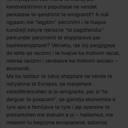
kendveshtrimin e popullsise ne vendet
perkatese te qendrimit te emigrantit? A nuk
ngjason me “legjitim” percmimi i te huajve
kundrejt ketyre njerezve “te pagdhendur”
perkunder percmimit te shqiptareve per
bashkeshqiptaret? Vetvetiu, nje lloj pergjigjeje
do ishte qe racizmi i te huajve ka motivim racial,
ndersa racizmi i vendasve ka motivim socialo –
ekonomik.
Me ka rastisur te takoj shqiptare ne vende te
ndryshme te Evropes, qe menjehere
vetediferencohen si jo-emigrante, por si “te
derguar te posacem”, qe gjendja ekonomike e
tyre apo e familjeve te tyre i jep epersine te
prezantohen me statusin e jo – hallexhiut, me
misionin tu tregojme evropianeve, sidomos