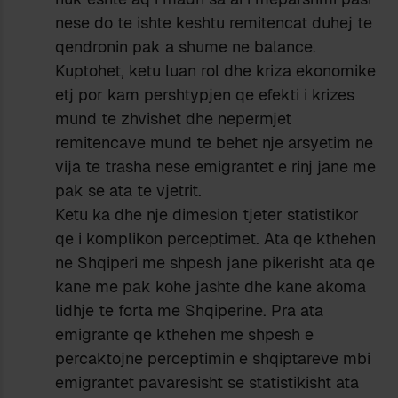
nese do te ishte keshtu remitencat duhej te
qendronin pak a shume ne balance.
Kuptohet, ketu luan rol dhe kriza ekonomike
etj por kam pershtypjen qe efekti i krizes
mund te zhvishet dhe nepermjet
remitencave mund te behet nje arsyetim ne
vija te trasha nese emigrantet e rinj jane me
pak se ata te vjetrit.
Ketu ka dhe nje dimesion tjeter statistikor
qe i komplikon perceptimet. Ata qe kthehen
ne Shqiperi me shpesh jane pikerisht ata qe
kane me pak kohe jashte dhe kane akoma
lidhje te forta me Shqiperine. Pra ata
emigrante qe kthehen me shpesh e
percaktojne perceptimin e shqiptareve mbi
emigrantet pavaresisht se statistikisht ata