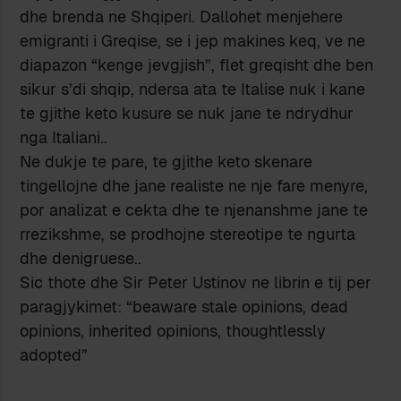
dhe brenda ne Shqiperi. Dallohet menjehere
emigranti i Greqise, se i jep makines keq, ve ne
diapazon “kenge jevgjish”, flet greqisht dhe ben
sikur s’di shqip, ndersa ata te Italise nuk i kane
te gjithe keto kusure se nuk jane te ndrydhur
nga Italiani..
Ne dukje te pare, te gjithe keto skenare
tingellojne dhe jane realiste ne nje fare menyre,
por analizat e cekta dhe te njenanshme jane te
rrezikshme, se prodhojne stereotipe te ngurta
dhe denigruese..
Sic thote dhe Sir Peter Ustinov ne librin e tij per
paragjykimet: “beaware stale opinions, dead
opinions, inherited opinions, thoughtlessly
adopted”