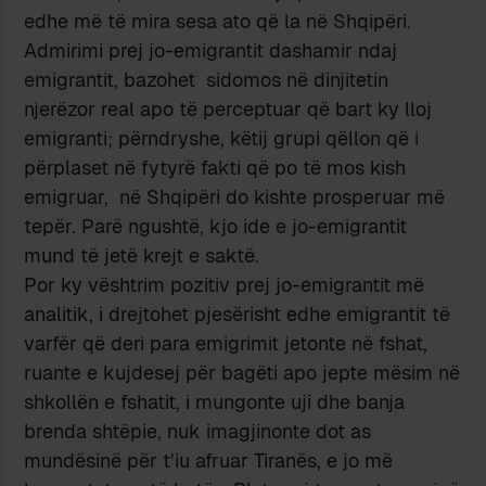
edhe më të mira sesa ato që la në Shqipëri.
Admirimi prej jo-emigrantit dashamir ndaj
emigrantit, bazohet sidomos në dinjitetin
njerëzor real apo të perceptuar që bart ky lloj
emigranti; përndryshe, këtij grupi qëllon që i
përplaset në fytyrë fakti që po të mos kish
emigruar, në Shqipëri do kishte prosperuar më
tepër. Parë ngushtë, kjo ide e jo-emigrantit
mund të jetë krejt e saktë.
Por ky vështrim pozitiv prej jo-emigrantit më
analitik, i drejtohet pjesërisht edhe emigrantit të
varfër që deri para emigrimit jetonte në fshat,
ruante e kujdesej për bagëti apo jepte mësim në
shkollën e fshatit, i mungonte uji dhe banja
brenda shtëpie, nuk imagjinonte dot as
mundësinë për t’iu afruar Tiranës, e jo më