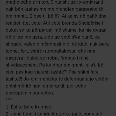
madje edhe e irriton. Sigurisht që jo-emigranti
nuk bën krahasime me gjendjen paraprake të
emigrantit. E pse t’i bëjë?! Ai ka sy në ballë dhe
realiteti flet vetë! Atij vetë brenda Shqipërisë i
duket se ka përparuar më shumë, ka një dyqan
që e jep me qera, sido që vetë s’ka punë, ka
shoqëri, kafen e mëngjesit e pi në klub, nuk para
lodhet fort, është rrumbullakosur, dhe nga
pasqyra i duket se rrobat firmato i rrinë
shkëlqyeshëm. Po ky dreq emigranti, si s’u bë
njeri pas kaq vjetësh jashtë?! Pse shkoi fare
jashtë?! Jo-emigranti ka të deformuara jo vetëm
pritshmëritë ndaj emigrantit, por edhe
perceptimin për veten.
***
Është bërë kurrnac.
Janë fundi i kandarit atje ku janë, por vijnë