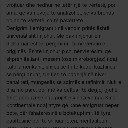
vrojtuar dhe hedhur në letër një të vërtetë, por
ama, që ka nevojë të analizohet, se ka brenda
po aq të vërtetë, sa të pavërtetë.
Denigrimi i emigrantit në vendin pritës është
universalisht i njohur. Më pak i njohur e i
diskutuar është përçmimi i tij në vendin e
origjinës. Është i njohur p.sh. nënvlerësimi që
shpreh italiani i mesëm (ose mikroborgjez) ndaj
italo-amerikanit, shijes së tij të keqe, kuzhinës
së përçudnuar, sjelljes së padenjë në nivel
banaliteti, mungesës së sqimës e rafinimit. Nuk e
dija më parë, por më ka qëlluar të dëgjoj gjuhë
tejet përbuzëse nga gojët e kinezëve nga Kina
Kontinentale ndaj atyre që kanë emigruar nëpër
botë, për fshatarësinë e botëkuptimit të tyre,
paaftësinë për të shijuar jetën, mentalitetin