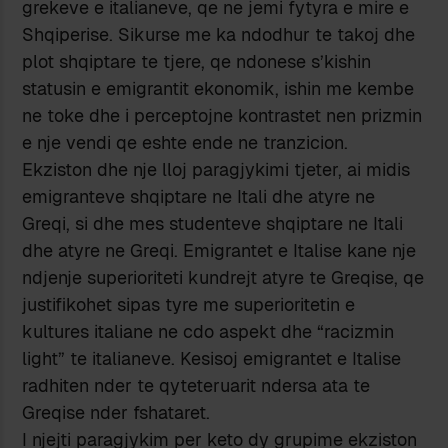
grekeve e italianeve, qe ne jemi fytyra e mire e
Shqiperise. Sikurse me ka ndodhur te takoj dhe
plot shqiptare te tjere, qe ndonese s’kishin
statusin e emigrantit ekonomik, ishin me kembe
ne toke dhe i perceptojne kontrastet nen prizmin
e nje vendi qe eshte ende ne tranzicion.
Ekziston dhe nje lloj paragjykimi tjeter, ai midis
emigranteve shqiptare ne Itali dhe atyre ne
Greqi, si dhe mes studenteve shqiptare ne Itali
dhe atyre ne Greqi. Emigrantet e Italise kane nje
ndjenje superioriteti kundrejt atyre te Greqise, qe
justifikohet sipas tyre me superioritetin e
kultures italiane ne cdo aspekt dhe “racizmin
light” te italianeve. Kesisoj emigrantet e Italise
radhiten nder te qyteteruarit ndersa ata te
Greqise nder fshataret.
I njejti paragjykim per keto dy grupime ekziston