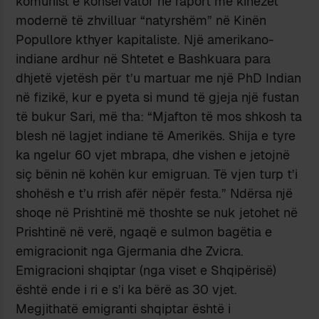
komunist e konservator në raport me kinezët
modernë të zhvilluar “natyrshëm” në Kinën
Popullore kthyer kapitaliste. Një amerikano-
indiane ardhur në Shtetet e Bashkuara para
dhjetë vjetësh për t’u martuar me një PhD Indian
në fizikë, kur e pyeta si mund të gjeja një fustan
të bukur Sari, më tha: “Mjafton të mos shkosh ta
blesh në lagjet indiane të Amerikës. Shija e tyre
ka ngelur 60 vjet mbrapa, dhe vishen e jetojnë
siç bënin në kohën kur emigruan. Të vjen turp t’i
shohësh e t’u rrish afër nëpër festa.” Ndërsa një
shoqe në Prishtinë më thoshte se nuk jetohet në
Prishtinë në verë, ngaqë e sulmon bagëtia e
emigracionit nga Gjermania dhe Zvicra.
Emigracioni shqiptar (nga viset e Shqipërisë)
është ende i ri e s’i ka bërë as 30 vjet.
Megjithatë emigranti shqiptar është i