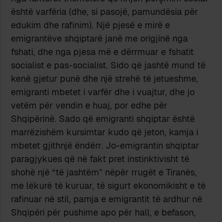
është varfëria (dhe, si pasojë, pamundësia për
edukim dhe rafinim). Një pjesë e mirë e
emigrantëve shqiptarë janë me origjinë nga
fshati, dhe nga pjesa më e dërrmuar e fshatit
socialist e pas-socialist. Sido që jashtë mund të
kenë gjetur punë dhe një strehë të jetueshme,
emigranti mbetet i varfër dhe i vuajtur, dhe jo
vetëm për vendin e huaj, por edhe për
Shqipërinë. Sado që emigranti shqiptar është
marrëzishëm kursimtar kudo që jeton, kamja i
mbetet gjithnjë ëndërr. Jo-emigrantin shqiptar
paragjykues që në fakt pret instinktivisht të
shohë një “të jashtëm” nëpër rrugët e Tiranës,
me lëkurë të kuruar, të sigurt ekonomikisht e të
rafinuar në stil, pamja e emigrantit të ardhur në
Shqipëri për pushime apo për hall, e befason,