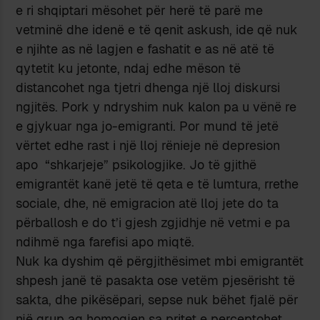
e ri shqiptari mësohet për herë të parë me
vetminë dhe idenë e të qenit askush, ide që nuk
e njihte as në lagjen e fashatit e as në atë të
qytetit ku jetonte, ndaj edhe mëson të
distancohet nga tjetri dhenga një lloj diskursi
ngjitës. Pork y ndryshim nuk kalon pa u vënë re
e gjykuar nga jo-emigranti. Por mund të jetë
vërtet edhe rast i një lloj rënieje në depresion
apo “shkarjeje” psikologjike. Jo të gjithë
emigrantët kanë jetë të qeta e të lumtura, rrethe
sociale, dhe, në emigracion atë lloj jete do ta
përballosh e do t’i gjesh zgjidhje në vetmi e pa
ndihmë nga farefisi apo miqtë.
Nuk ka dyshim që përgjithësimet mbi emigrantët
shpesh janë të pasakta ose vetëm pjesërisht të
sakta, dhe pikësëpari, sepse nuk bëhet fjalë për
një grup aq homogjen sa pritet e perceptohet,