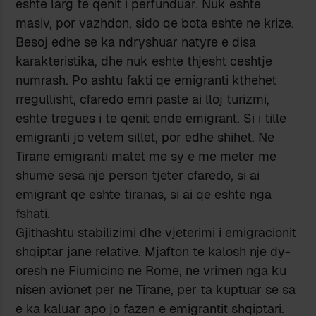
eshte larg te qenit i perfunduar. Nuk eshte
masiv, por vazhdon, sido qe bota eshte ne krize.
Besoj edhe se ka ndryshuar natyre e disa
karakteristika, dhe nuk eshte thjesht ceshtje
numrash. Po ashtu fakti qe emigranti kthehet
rregullisht, cfaredo emri paste ai lloj turizmi,
eshte tregues i te qenit ende emigrant. Si i tille
emigranti jo vetem sillet, por edhe shihet. Ne
Tirane emigranti matet me sy e me meter me
shume sesa nje person tjeter cfaredo, si ai
emigrant qe eshte tiranas, si ai qe eshte nga
fshati.
Gjithashtu stabilizimi dhe vjeterimi i emigracionit
shqiptar jane relative. Mjafton te kalosh nje dy-
oresh ne Fiumicino ne Rome, ne vrimen nga ku
nisen avionet per ne Tirane, per ta kuptuar se sa
e ka kaluar apo jo fazen e emigrantit shqiptari.