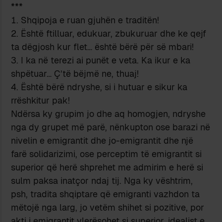
***
Shqipoja e ruan gjuhën e traditën!
Është ftilluar, edukuar, zbukuruar dhe ke qejf
ta dëgjosh kur flet… është bërë për së mbari!
I ka në terezi ai punët e veta. Ka ikur e ka
shpëtuar… Ç’të bëjmë ne, thuaj!
Është bërë ndryshe, si i hutuar e sikur ka
rrëshkitur pak!
Ndërsa ky grupim jo dhe aq homogjen, ndryshe
nga dy grupet më parë, nënkupton ose barazi në
nivelin e emigrantit dhe jo-emigrantit dhe një
farë solidarizimi, ose perceptim të emigrantit si
superior që herë shprehet me admirim e herë si
sulm paksa inatçor ndaj tij. Nga ky vështrim,
psh, tradita shqiptare që emigranti vazhdon ta
mëtojë nga larg, jo vetëm shihet si pozitive, por
akti i emigrantit vlerësohet si superior, idealist e