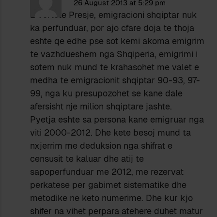
26 August 2013 at 5:29 pm
E vertete Presje, emigracioni shqiptar nuk
ka perfunduar, por ajo cfare doja te thoja
eshte qe edhe pse sot kemi akoma emigrim
te vazhdueshem nga Shqiperia, emigrimi i
sotem nuk mund te krahasohet me valet e
medha te emigracionit shqiptar 90-93, 97-
99, nga ku presupozohet se kane dale
afersisht nje milion shqiptare jashte.
Pyetja eshte sa persona kane emigruar nga
viti 2000-2012. Dhe kete besoj mund ta
nxjerrim me deduksion nga shifrat e
censusit te kaluar dhe atij te
sapoperfunduar me 2012, me rezervat
perkatese per gabimet sistematike dhe
metodike ne keto numerime. Dhe kur kjo
shifer na vihet perpara atehere duhet matur