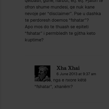
qelbash, gdhe, harbut, etj. etj. Fjalori te
ofron shume mundesi, qe nuk kane
nevoje per “disclaimer”. Pse u dashka
te perdoresh doemos “fshatar”?
Apo mos do te thuash se epiteti
“fshatar” i permbledh te gjitha keto
kuptime?
Xha Xhai
6 June 2013 at 9:37 am
Relapso, nga e nxore këtë
“fshatar”, xhanëm?