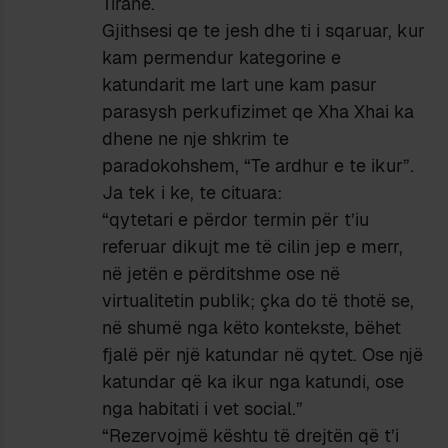
Tirane.
Gjithsesi qe te jesh dhe ti i sqaruar, kur
kam permendur kategorine e
katundarit me lart une kam pasur
parasysh perkufizimet qe Xha Xhai ka
dhene ne nje shkrim te
paradokohshem, “Te ardhur e te ikur”.
Ja tek i ke, te cituara:
“qytetari e përdor termin për t’iu
referuar dikujt me të cilin jep e merr,
në jetën e përditshme ose në
virtualitetin publik; çka do të thotë se,
në shumë nga këto kontekste, bëhet
fjalë për një katundar në qytet. Ose një
katundar që ka ikur nga katundi, ose
nga habitati i vet social.”
“Rezervojmë kështu të drejtën që t’i