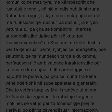
komunikojnë mes tyre, me këmbësorët dhe
ruajtësit e rendit, në një mjedis publik si rruga.
Katundari rrugor, si ky i fotos, nuk pajtohet dot
me funksionin që, dashur pa dashur, ia kryen
vetura
e tij
; pa çka se kombinimi i markës
automobilistike tipike për një kategori
“nouveaux riches” në Shqipëri me këtë dëshirë
për të qëndruar përtej njohjes së ndërsjelltë, ose
salutimit, që ta mundëson targa e dukshme,
përfaqëson një ambivalencë karakteristike për
kë ende e ka ruajtur thellë psikologjinë e
hajdutit të pulave, pa çka se mund t’ia kenë
vënë ndërkohë në supe spaletat e gjeneralit.
Dhe jo vetëm kaq: ky Muj i rrugëve të mjera
të Tiranës ka zgjedhur ta mbulojë targën e
makinës së vet jo për ta fshehur gjë prej të
tjerëve; po për ta zëvendësuar informacionin