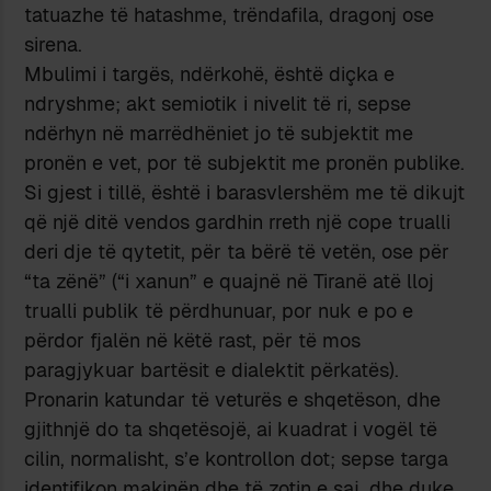
tatuazhe të hatashme, trëndafila, dragonj ose
sirena.
Mbulimi i targës, ndërkohë, është diçka e
ndryshme; akt semiotik i nivelit të ri, sepse
ndërhyn në marrëdhëniet jo të subjektit me
pronën e vet, por të subjektit me pronën publike.
Si gjest i tillë, është i barasvlershëm me të dikujt
që një ditë vendos gardhin rreth një cope trualli
deri dje të qytetit, për ta bërë të vetën, ose për
“ta zënë” (“i xanun” e quajnë në Tiranë atë lloj
trualli publik të përdhunuar, por nuk e po e
përdor fjalën në këtë rast, për të mos
paragjykuar bartësit e dialektit përkatës).
Pronarin katundar të veturës e shqetëson, dhe
gjithnjë do ta shqetësojë, ai kuadrat i vogël të
cilin, normalisht, s’e kontrollon dot; sepse targa
identifikon makinën dhe të zotin e saj, dhe duke