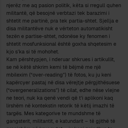
njerёz me aq pasion politik, kёta si rregull quhen
militantё, qё besojnё verbtazi tek barazimi i
shtetit me partinё, pra tek partia-shtet. Sjellja e
disa militantёve nuk e vёrteton automatikisht
tezёn e partise-shtet, ndonёse ky fenomen i
shtetit mosfunksional ёshtё goxha shqetesim e
kjo s’ka si tё mohohet.
Kam pёrshtypjen, i nderuar shkrues i artikullit,
se nё kёtё shkrim kemi tё bёjmё me njё
mbilexim (“over-reading”) tё fotos, ku ju keni
kapёrcyer pastaj nё disa vёrejtje pёrgjithёsuese
(“overgeneralizations”) tё cilat, edhe nёse vlejne
ne teori, nuk ka qenё vendi qё t’i aplikoni kaq
lirshёm nё kontekstin retorik tё kёtij imazhi tё
targёs. Mes kategorive te mundshme tё
gangsterit, militantit, e katundarit – tё gjithё tё