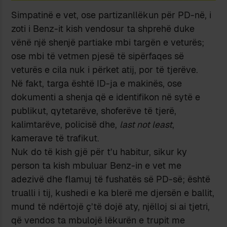
Simpatinë e vet, ose partizanllëkun për PD-në, i
zoti i Benz-it kish vendosur ta shprehë duke
vënë një shenjë partiake mbi targën e veturës;
ose mbi të vetmen pjesë të sipërfaqes së
veturës e cila nuk i përket atij, por të tjerëve.
Në fakt, targa është ID-ja e makinës, ose
dokumenti a shenja që e identifikon në sytë e
publikut, qytetarëve, shoferëve të tjerë,
kalimtarëve, policisë dhe,
last not least
,
kamerave të trafikut.
Nuk do të kish gjë për t’u habitur, sikur ky
person ta kish mbuluar Benz-in e vet me
adezivë dhe flamuj të fushatës së PD-së; është
trualli i tij, kushedi e ka blerë me djersën e ballit,
mund të ndërtojë ç’të dojë aty, njëlloj si ai tjetri,
që vendos ta mbulojë lëkurën e trupit me