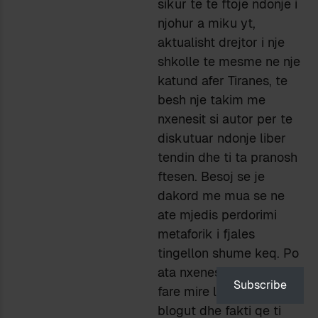
sikur te te ftoje ndonje i
njohur a miku yt,
aktualisht drejtor i nje
shkolle te mesme ne nje
katund afer Tiranes, te
besh nje takim me
nxenesit si autor per te
diskutuar ndonje liber
tendin dhe ti ta pranosh
ftesen. Besoj se je
dakord me mua se ne
ate mjedis perdorimi
metaforik i fjales
tingellon shume keq. Po
ata nxenes mund te jene
Subscribe
fare mire lexues te
blogut dhe fakti qe ti