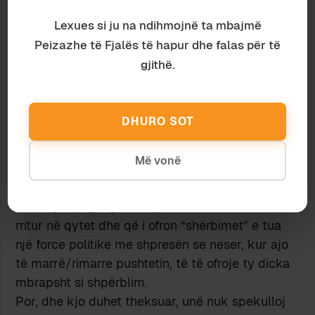
dekadave tё fundit. Lajmet pёr kobet qё ka
Lexues si ju na ndihmojnë ta mbajmë
shkaktuar gansterizmi nё kohё fushatash janё
Peizazhe të Fjalës të hapur dhe falas për të
raportuar gjerёsisht nё media dhe, nё disa raste,
gjithë.
ka patur edhe vrasje nga autorё me precedentё
penale, por qe ishin duke vepruar nё
“mbёshtetje” tё njёrёs apo tjetrёs parti.
DHURO SOT
Kёtё po e them per tё bёrё njё dallim kategorik
mes fenomeneve; pra, nuk ka nevojё qё tё jesh
Më vonë
njё “katundar” i ardhur vonё nё qytet pёr tё bёrё
shkelje e presion nё kohё fushate. Mund tё jesh
edhe njё tip gangsteri, njё “i fortё” i lindur e i
rritur nё qytet dhe qё i ofron “shёrbimet” e tua
njё force politike me shpresёn se neser, kur ajo
tё marrё/rimarre pushtetin, tё tё ofroje ty dicka
mbrapsht si shpёrblim.
Por, dhe kjo duhet theksuar, unё nuk spekulloj