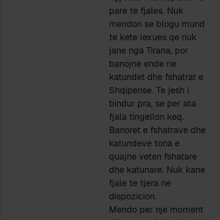
pare te fjales. Nuk
mendon se blogu mund
te kete lexues qe nuk
jane nga Tirana, por
banojne ende ne
katundet dhe fshatrat e
Shqiperise. Te jesh i
bindur pra, se per ata
fjala tingellon keq.
Banoret e fshatrave dhe
katundeve tona e
quajne veten fshatare
dhe katunare. Nuk kane
fjale te tjera ne
dispozicion.
Mendo per nje moment