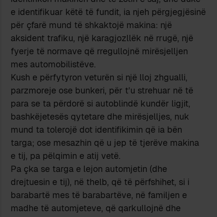
e identifikuar këtë të fundit, ia njeh përgjegjësinë
për çfarë mund të shkaktojë makina: një
aksident trafiku, një karagjozllëk në rrugë, një
fyerje të normave që rregullojnë mirësjelljen
mes automobilistëve.
Kush e përfytyron veturën si një lloj zhgualli,
parzmoreje ose bunkeri, për t’u strehuar në të
para se ta përdorë si autoblindë kundër ligjit,
bashkëjetesës qytetare dhe mirësjelljes, nuk
mund ta tolerojë dot identifikimin që ia bën
targa; ose mesazhin që u jep të tjerëve makina
e tij, pa pëlqimin e atij vetë.
Pa çka se targa e lejon automjetin (dhe
drejtuesin e tij), në thelb, që të përfshihet, si i
barabartë mes të barabartëve, në familjen e
madhe të automjeteve, që qarkullojnë dhe