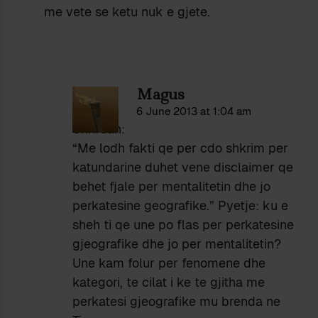
me vete se ketu nuk e gjete.
Magus
6 June 2013 at 1:04 am
Shkruan:
“Me lodh fakti qe per cdo shkrim per
katundarine duhet vene disclaimer qe
behet fjale per mentalitetin dhe jo
perkatesine geografike.” Pyetje: ku e
sheh ti qe une po flas per perkatesine
gjeografike dhe jo per mentalitetin?
Une kam folur per fenomene dhe
kategori, te cilat i ke te gjitha me
perkatesi gjeografike mu brenda ne