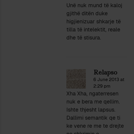
Unë nuk mund të kaloj
gjithë ditën duke
higjienizuar shkarje të
tilla të intelektit, reale
dhe të stisura.
Relapso
6 June 2013 at
2:29 pm
Xha Xha, ngaterresen
nuk e bera me qellim.
Ishte thjesht lapsus.
Dallimi semantik qe ti
ke vene re me te drejte
ne shkrimin e