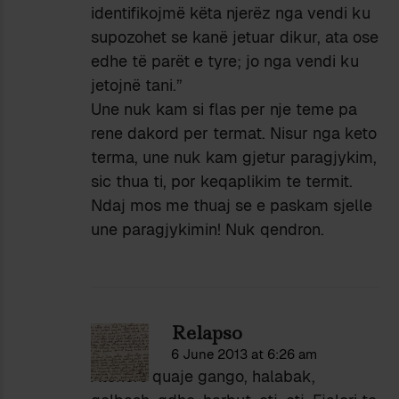
identifikojmë këta njerëz nga vendi ku
supozohet se kanë jetuar dikur, ata ose
edhe të parët e tyre; jo nga vendi ku
jetojnë tani.”
Une nuk kam si flas per nje teme pa
rene dakord per termat. Nisur nga keto
terma, une nuk kam gjetur paragjykim,
sic thua ti, por keqaplikim te termit.
Ndaj mos me thuaj se e paskam sjelle
une paragjykimin! Nuk qendron.
Relapso
6 June 2013 at 6:26 am
Atehere quaje gango, halabak,