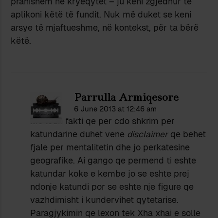
pranishёm nё kryeqytet – ju keni zgjedhur te
aplikoni kёtё tё fundit. Nuk mё duket se keni
arsye tё mjaftueshme, nё kontekst, pёr ta bёrё
kёtё.
Parrulla Armiqesore
6 June 2013 at 12:46 am
Me lodh fakti qe per cdo shkrim per
katundarine duhet vene
disclaimer
qe behet
fjale per mentalitetin dhe jo perkatesine
geografike. Ai gango qe permend ti eshte
katundar koke e kembe jo se eshte prej
ndonje katundi por se eshte nje figure qe
vazhdimisht i kundervihet qytetarise.
Paragjykimin qe lexon tek Xha xhai e solle