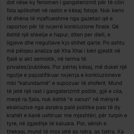
dot nёse ky fenomen i gangsterizmit pёr tё cilin
fola aplikohet nё rastin e kёsaj fotoje. Nuk kemi
tё dhёna tё mjaftueshme nga gazetari qё e
raporton pёr tё nxjerrё konkluzione finale. Qё
ёshtё njё shkelje e hapur, diten per diell, e
ligjeve dhe rregullave kjo shihet qarte. Po ashtu
mё pёlqeu analiza qё Xha Xhai i bёri gjestit nё
fjalё si akt semiotik, nё terma tё
privates/publikes. Por pёrtej kёsaj, mё duket njё
ngutje e pajustifikuar nxjerrja e konkluzioneve
mbi “katundarinё” e supozuar tё shoferit. Mund
tё jetё njё rast i gangsterizmit politik, gjё e cila,
meqё ra fjala, nuk ёshtё “e xanun” nё mёnyrё
ekskluzive nga asnjёra palё politike pasi tё dy
krahёt e kanё ushtruar me mjeshtёri, pёr turpin e
tyre, nё zgjedhje tё kaluara. Por, sёrish e
theksoj, mund tё mos jetё as njёra, as tjetra. Ka