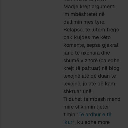
Madje krejt argumenti
im mbështetet në
dallimin mes tyre.
Relapso, të lutem trego
pak kujdes me këto
komente, sepse gjakrat
janë të nxehura dhe
shumë vizitorë (ca edhe
krejt të paftuar) në blog
lexojnë atë që duan të
lexojnë, jo atë që kam
shkruar unë.
Ti duhet ta mbash mend
mirë shkrimin tjetër
timin “
Të ardhur e të
ikur
“, ku edhe more