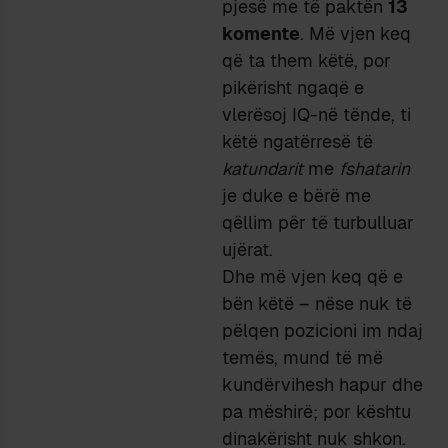
pjesë me të paktën
13
komente
. Më vjen keq
që ta them këtë, por
pikërisht ngaqë e
vlerësoj IQ-në tënde, ti
këtë ngatërresë të
katundarit
me
fshatarin
je duke e bërë me
qëllim për të turbulluar
ujërat.
Dhe më vjen keq që e
bën këtë – nëse nuk të
pëlqen pozicioni im ndaj
temës, mund të më
kundërvihesh hapur dhe
pa mëshirë; por kështu
dinakërisht nuk shkon.