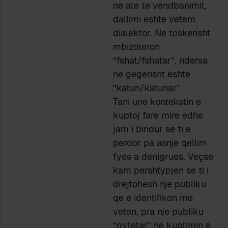
ne ate te vendbanimit,
dallimi eshte vetem
dialektor. Ne toskerisht
mbizoteron
“fshat/fshatar”, ndersa
ne gegerisht eshte
“katun/katunar”.
Tani une kontekstin e
kuptoj fare mire edhe
jam i bindur se ti e
perdor pa asnje qellim
fyes a denigrues. Veçse
kam pershtypjen se ti i
drejtohesh nje publiku
qe e identifikon me
veten, pra nje publiku
“qytetar” ne kuptimin e