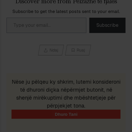
Discover more from Peizazhe të fjalës
Subscribe to get the latest posts sent to your email.
Type your email…
Subscribe
Ndaj
Ruaj
Nëse ju pëlqeu ky shkrim, lutemi konsideroni
të dhuroni diçka nëpërmjet butonit, në
shenjë mirëkuptimi dhe mbështetjeje për
përpjekjet tona.