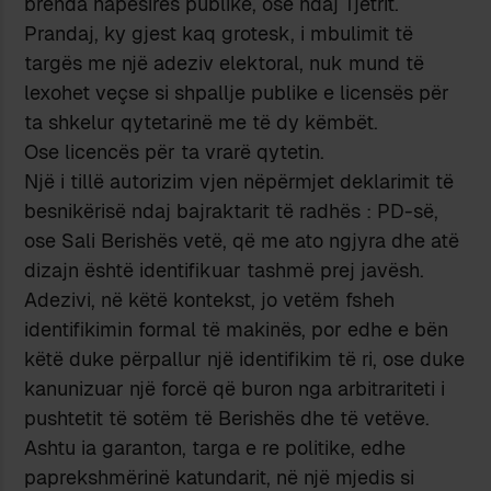
brenda hapësirës publike, ose ndaj Tjetrit.
Prandaj, ky gjest kaq grotesk, i mbulimit të
targës me një adeziv elektoral, nuk mund të
lexohet veçse si shpallje publike e licensës për
ta shkelur qytetarinë me të dy këmbët.
Ose licencës për ta vrarë qytetin.
Një i tillë autorizim vjen nëpërmjet deklarimit të
besnikërisë ndaj bajraktarit të radhës : PD-së,
ose Sali Berishës vetë, që me ato ngjyra dhe atë
dizajn është identifikuar tashmë prej javësh.
Adezivi, në këtë kontekst, jo vetëm fsheh
identifikimin formal të makinës, por edhe e bën
këtë duke përpallur një identifikim të ri, ose duke
kanunizuar një forcë që buron nga arbitrariteti i
pushtetit të sotëm të Berishës dhe të vetëve.
Ashtu ia garanton, targa e re politike, edhe
paprekshmërinë katundarit, në një mjedis si