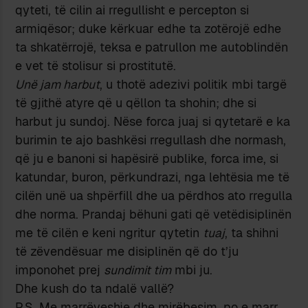
qyteti, të cilin ai rregullisht e percepton si
armiqësor; duke kërkuar edhe ta zotërojë edhe
ta shkatërrojë, teksa e patrullon me autoblindën
e vet të stolisur si prostitutë.
Unë jam harbut
, u thotë adezivi politik mbi targë
të gjithë atyre që u qëllon ta shohin; dhe si
harbut ju sundoj. Nëse forca juaj si qytetarë e ka
burimin te ajo bashkësi rregullash dhe normash,
që ju e banoni si hapësirë publike, forca ime, si
katundar, buron, përkundrazi, nga lehtësia me të
cilën unë ua shpërfill dhe ua përdhos ato rregulla
dhe norma. Prandaj bëhuni gati që vetëdisiplinën
me të cilën e keni ngritur qytetin
tuaj
, ta shihni
të zëvendësuar me disiplinën që do t’ju
imponohet prej
sundimit tim
mbi ju.
Dhe kush do ta ndalë vallë?
P.S. Me marrëveshje dhe mirëbesim, po e marr