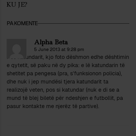
KU JE?
PA KOMENTE
Alpha Beta
5 June 2013 at 9:28 pm
Pos katundarit, kjo foto dëshmon edhe dështimin
e qytetit, së paku në dy pika: e lë katundarin të
shetitet pa pengesa (pra, s’funksionon policia),
dhe nuk i jep mundësi tjera katundarit ta
realizojë veten, pos si katundar (nuk e di se a
mund të blej biletë për ndeshjen e futbollit, pa
pasur kontakte me njerëz të partive).