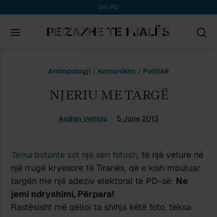
DHURO
Search
Antropologji
/
Komunikim
/
Politikë
for:
NJERIU ME TARGË
Ardian Vehbiu
5 June 2013
Tema
botonte sot një seri fotosh
, të një veture në
një rrugë kryesore të Tiranës, që e kish mbuluar
targën me një adeziv elektoral të PD-së:
Ne
jemi ndryshimi, Përpara!
Rastësisht më qëlloi ta shihja këtë foto, teksa