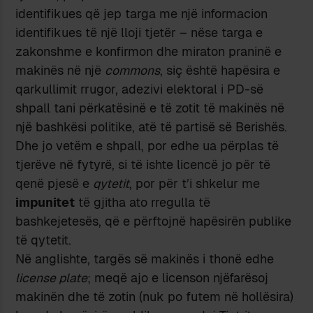
identifikues që jep targa me një informacion
identifikues të një lloji tjetër – nëse targa e
zakonshme e konfirmon dhe miraton praninë e
makinës në një
commons
, siç është hapësira e
qarkullimit rrugor, adezivi elektoral i PD-së
shpall tani përkatësinë e të zotit të makinës në
një bashkësi politike, atë të partisë së Berishës.
Dhe jo vetëm e shpall, por edhe ua përplas të
tjerëve në fytyrë, si të ishte licencë jo për të
qenë pjesë e
qytetit
, por për t’i shkelur me
impunitet
të gjitha ato rregulla të
bashkejetesës, që e përftojnë hapësirën publike
të qytetit.
Në anglishte, targës së makinës i thonë edhe
license plate
; meqë ajo e licenson njëfarësoj
makinën dhe të zotin (nuk po futem në hollësira)