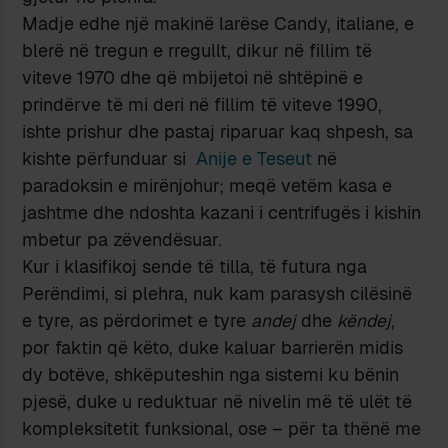
Madje edhe një makinë larëse Candy, italiane, e
blerë në tregun e rregullt, dikur në fillim të
viteve 1970 dhe që mbijetoi në shtëpinë e
prindërve të mi deri në fillim të viteve 1990,
ishte prishur dhe pastaj riparuar kaq shpesh, sa
kishte përfunduar si
Anije e Teseut
në
paradoksin e mirënjohur; meqë vetëm kasa e
jashtme dhe ndoshta kazani i centrifugës i kishin
mbetur pa zëvendësuar.
Kur i klasifikoj sende të tilla, të futura nga
Perëndimi, si plehra, nuk kam parasysh cilësinë
e tyre, as përdorimet e tyre
andej
dhe
këndej
,
por faktin që këto, duke kaluar barrierën midis
dy botëve, shkëputeshin nga sistemi ku bënin
pjesë, duke u reduktuar në nivelin më të ulët të
kompleksitetit funksional, ose – për ta thënë me