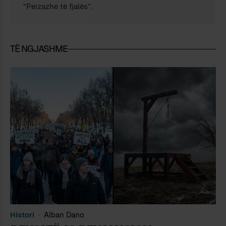
“Peizazhe të fjalës”.
TË NGJASHME
Histori
Alban Dano