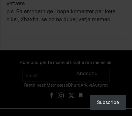
vetvete.
p.s. Falemnderit qe i hape komentet per kete
cikel, Xhaxha, se po na dukej vetja memec.
Abonohu për të marrë artikujt e rinj me email.
Email
Abonohu
Rreth nesh
Merr pjes​​ë​
Dhuro
Arkivi
Autorët
Subscribe
© PEIZAZHE TË FJALËS — ISSN 2475-1375 — NDALOHET RIPRODHIMI
PA LEJEN EKSPLICITE TË NJË ADMINISTRATORI TË FAQES OSE TË