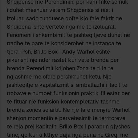
Shqiperise me Perendimin, por kam frike se nuk
i duhet meshuar vetem Shqiperise si rast i
izoluar, sado tunduese qofte kjo fale faktit qe
Shqiperia ishte vertete nga me te izoluarat.
Fenomeni i shkembimit te jashteqitjeve duhet ne
rradhe te pare te konsiderohet ne instanca te
tjera. Psh, Brillo Box i Andy Warhol eshte
pikerisht nje nder rastet kur vete brenda per
brenda Perendimit krijohen Zona te tilla te
ngjashme me cfare pershkruhet ketu. Nje
jashteqitje e kapitalizmit si amballazhi i ilacit te
rrobave e humbet funksionin praktik fillestar per
te fituar nje funksion kontempletativ tashme
brenda zones se artit. Ne nje fare menyre Warhol
shenjon momentin e pervetesimit te territoreve
te reja prej kapitalit. Brillo Box i paraprin gjyshes
time, qe kur u kthye daja nga puna ne Greqi me