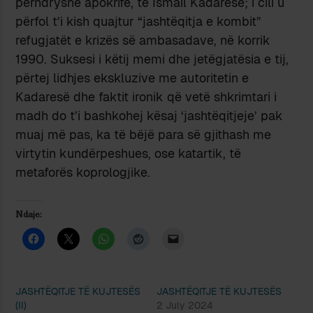
përndryshe apokrife, të Ismail Kadaresë; i cili u
përfol t’i kish quajtur “jashtëqitja e kombit”
refugjatët e krizës së ambasadave, në korrik
1990. Suksesi i këtij memi dhe jetëgjatësia e tij,
përtej lidhjes ekskluzive me autoritetin e
Kadaresë dhe faktit ironik që vetë shkrimtari i
madh do t’i bashkohej kësaj ‘jashtëqitjeje’ pak
muaj më pas, ka të bëjë para së gjithash me
virtytin kundërpeshues, ose katartik, të
metaforës koprologjike.
Ndaje:
JASHTËQITJE TË KUJTESËS
JASHTËQITJE TË KUJTESËS
(II)
2 July 2024