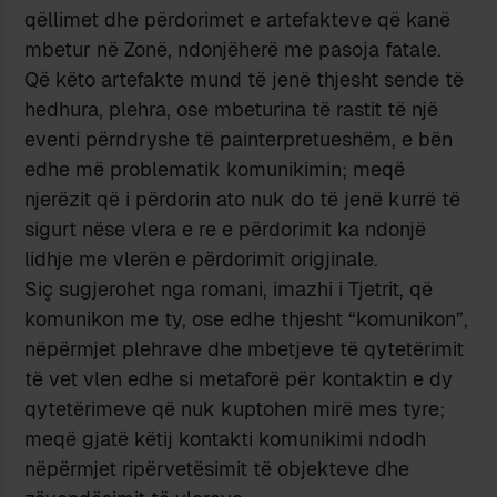
qëllimet dhe përdorimet e artefakteve që kanë
mbetur në Zonë, ndonjëherë me pasoja fatale.
Që këto artefakte mund të jenë thjesht sende të
hedhura, plehra, ose mbeturina të rastit të një
eventi përndryshe të painterpretueshëm, e bën
edhe më problematik komunikimin; meqë
njerëzit që i përdorin ato nuk do të jenë kurrë të
sigurt nëse vlera e re e përdorimit ka ndonjë
lidhje me vlerën e përdorimit origjinale.
Siç sugjerohet nga romani, imazhi i Tjetrit, që
komunikon me ty, ose edhe thjesht “komunikon”,
nëpërmjet plehrave dhe mbetjeve të qytetërimit
të vet vlen edhe si metaforë për kontaktin e dy
qytetërimeve që nuk kuptohen mirë mes tyre;
meqë gjatë këtij kontakti komunikimi ndodh
nëpërmjet ripërvetësimit të objekteve dhe