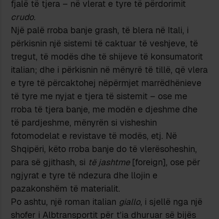
fjalë të tjera – në vlerat e tyre të përdorimit
crudo
.
Një palë rroba banje grash, të blera në Itali, i
përkisnin një sistemi të caktuar të veshjeve, të
tregut, të modës dhe të shijeve të konsumatorit
italian; dhe i përkisnin në mënyrë të tillë, që vlera
e tyre të përcaktohej nëpërmjet marrëdhënieve
të tyre me nyjat e tjera të sistemit – ose me
rroba të tjera banje, me modën e djeshme dhe
të pardjeshme, mënyrën si visheshin
fotomodelat e revistave të modës, etj. Në
Shqipëri, këto rroba banje do të vlerësoheshin,
para së gjithash, si
të jashtme
[foreign], ose për
ngjyrat e tyre të ndezura dhe llojin e
pazakonshëm të materialit.
Po ashtu, një roman italian
giallo
, i sjellë nga një
shofer i Albtransportit për t’ia dhuruar së bijës