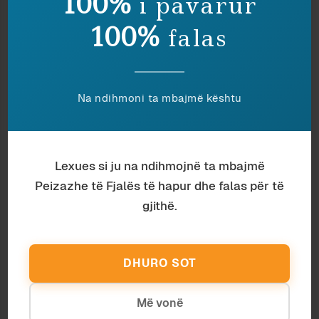
100%
i pavarur
dorë, në rrethet elitare të kryeqytetit, do të
shijohej në vetvete, si objekt i izoluar dhe
100%
falas
perfekt; por i shkëputur nga konteksti i vet i
natyrshëm, p.sh. nga albumet paraprijëse të
Beatles-ave, ose prirjet në muzikën dhe në
kulturën pop Perëndimore të mesit të viteve
Na ndihmoni ta mbajmë kështu
1960 (p.sh. përdorimi i drogës, ose kontaktet me
misticizmin indian, tema këto që shfaqen në
këngët e albumit).
Lexues si ju na ndihmojnë ta mbajmë
Kur i cilësoj produkte të tilla si
plehra
, kam
Peizazhe të Fjalës të hapur dhe falas për të
parasysh pra, para së gjithash, denatyrimin e
gjithë.
tyre, nëpërmjet shkëputjes mekanike nga
sistemi të cilit i përkisnin në origjinë; e cila
shkëputje do të rezultonte për domethënien dhe
DHURO SOT
funksionin e tyre po aq fatale sa ç’është fatale
për një milingonë të vetme largimi nga kolonia;
Më vonë
ose për një llambë elektrike çmontimi nga