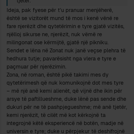
tjetër.
Ideja, pak fyese për t’u pranuar menjëherë,
është se vizitorët mund të mos i kenë vënë re
fare njerëzit dhe qytetërimin e tyre gjatë vizitës,
njëlloj sikurse ne, njerëzit, nuk vëmë re
milingonat ose kërmijtë, gjatë një pikniku.
Sendet e lëna në Zonat nuk janë veçse plehra të
hedhura tutje; pavarësisht nga vlera e tyre e
paçmuar për njerëzimin.
Zona, në roman, është pikë takimi mes dy
qytetërimesh që nuk komunikojnë dot mes tyre
– më një anë kemi alienët, që vijnë dhe ikin për
arsye të paftillueshme, duke lënë pas sende dhe
dukuri për ne të pashpjegueshme; më anë tjetër,
kemi njerëzit, të cilët më kot kërkojnë ta
integrojnë këtë eksperiencë në botën, madje në
universin e tyre; duke u përpjekur të deshifrojnë