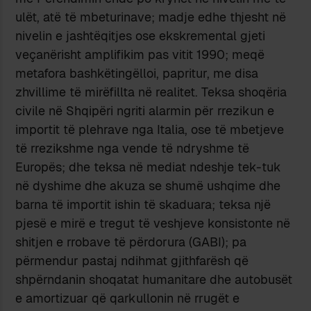
ulët, atë të mbeturinave; madje edhe thjesht në
nivelin e jashtëqitjes ose ekskremental gjeti
veçanërisht amplifikim pas vitit 1990; meqë
metafora bashkëtingëlloi, papritur, me disa
zhvillime të mirëfillta në realitet. Teksa shoqëria
civile në Shqipëri ngriti alarmin për rrezikun e
importit të plehrave nga Italia, ose të mbetjeve
të rrezikshme nga vende të ndryshme të
Europës; dhe teksa në mediat ndeshje tek-tuk
në dyshime dhe akuza se shumë ushqime dhe
barna të importit ishin të skaduara; teksa një
pjesë e mirë e tregut të veshjeve konsistonte në
shitjen e rrobave të përdorura (GABI); pa
përmendur pastaj ndihmat gjithfarësh që
shpërndanin shoqatat humanitare dhe autobusët
e amortizuar që qarkullonin në rrugët e