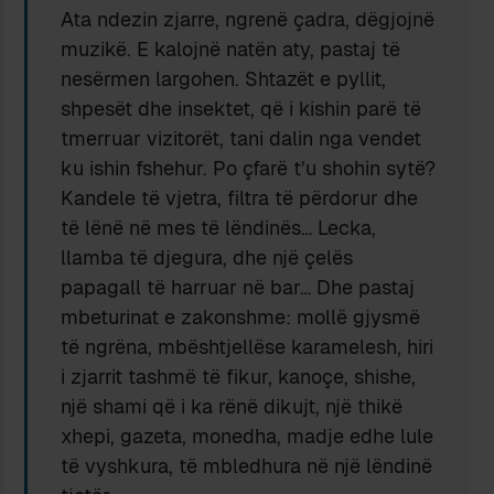
Ata ndezin zjarre, ngrenë çadra, dëgjojnë
muzikë. E kalojnë natën aty, pastaj të
nesërmen largohen. Shtazët e pyllit,
shpesët dhe insektet, që i kishin parë të
tmerruar vizitorët, tani dalin nga vendet
ku ishin fshehur. Po çfarë t’u shohin sytë?
Kandele të vjetra, filtra të përdorur dhe
të lënë në mes të lëndinës… Lecka,
llamba të djegura, dhe një çelës
papagall të harruar në bar… Dhe pastaj
mbeturinat e zakonshme: mollë gjysmë
të ngrëna, mbështjellëse karamelesh, hiri
i zjarrit tashmë të fikur, kanoçe, shishe,
një shami që i ka rënë dikujt, një thikë
xhepi, gazeta, monedha, madje edhe lule
të vyshkura, të mbledhura në një lëndinë