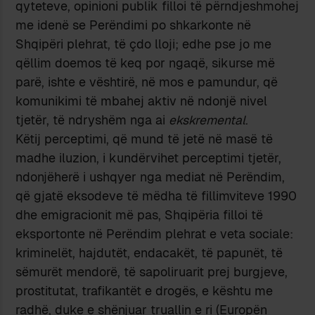
qyteteve, opinioni publik filloi të përndjeshmohej
me idenë se Perëndimi po shkarkonte në
Shqipëri plehrat, të çdo lloji; edhe pse jo me
qëllim doemos të keq por ngaqë, sikurse më
parë, ishte e vështirë, në mos e pamundur, që
komunikimi të mbahej aktiv në ndonjë nivel
tjetër, të ndryshëm nga ai
ekskremental
.
Këtij perceptimi, që mund të jetë në masë të
madhe iluzion, i kundërvihet perceptimi tjetër,
ndonjëherë i ushqyer nga mediat në Perëndim,
që gjatë eksodeve të mëdha të fillimviteve 1990
dhe emigracionit më pas, Shqipëria filloi të
eksportonte në Perëndim plehrat e veta sociale:
kriminelët, hajdutët, endacakët, të papunët, të
sëmurët mendorë, të sapoliruarit prej burgjeve,
prostitutat, trafikantët e drogës, e kështu me
radhë, duke e shënjuar truallin e ri (Europën