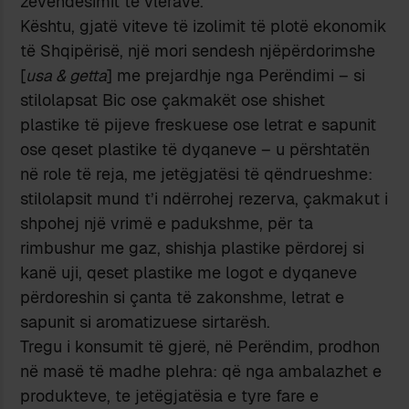
zëvendësimit të vlerave.
Kështu, gjatë viteve të izolimit të plotë ekonomik
të Shqipërisë, një mori sendesh njëpërdorimshe
[
usa & getta
] me prejardhje nga Perëndimi – si
stilolapsat Bic ose çakmakët ose shishet
plastike të pijeve freskuese ose letrat e sapunit
ose qeset plastike të dyqaneve – u përshtatën
në role të reja, me jetëgjatësi të qëndrueshme:
stilolapsit mund t’i ndërrohej rezerva, çakmakut i
shpohej një vrimë e padukshme, për ta
rimbushur me gaz, shishja plastike përdorej si
kanë uji, qeset plastike me logot e dyqaneve
përdoreshin si çanta të zakonshme, letrat e
sapunit si aromatizuese sirtarësh.
Tregu i konsumit të gjerë, në Perëndim, prodhon
në masë të madhe plehra: që nga ambalazhet e
produkteve, te jetëgjatësia e tyre fare e