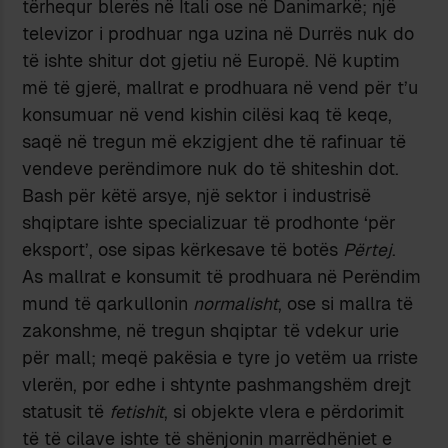
tërhequr blerës në Itali ose në Danimarkë; një
televizor i prodhuar nga uzina në Durrës nuk do
të ishte shitur dot gjetiu në Europë. Në kuptim
më të gjerë, mallrat e prodhuara në vend për t’u
konsumuar në vend kishin cilësi kaq të keqe,
saqë në tregun më ekzigjent dhe të rafinuar të
vendeve perëndimore nuk do të shiteshin dot.
Bash për këtë arsye, një sektor i industrisë
shqiptare ishte specializuar të prodhonte ‘për
eksport’, ose sipas kërkesave të botës
Përtej
.
As mallrat e konsumit të prodhuara në Perëndim
mund të qarkullonin
normalisht
, ose si mallra të
zakonshme, në tregun shqiptar të vdekur urie
për mall; meqë pakësia e tyre jo vetëm ua rriste
vlerën, por edhe i shtynte pashmangshëm drejt
statusit të
fetishit
, si objekte vlera e përdorimit
të të cilave ishte të shënjonin marrëdhëniet e