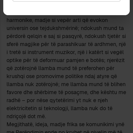
portollamba. Llamba më tej mund të adhurohet
si produkt i bukur ose për format e hijshme dhe
harmonike, madje si vepër arti që evokon
universin ose tejdukshmërinë; ndokush mund ta
përdorë qelqin e saj si pasqyrë, ndokush tjetër si
sferë magjike për të parashikuar të ardhmen, një
i tretë si instrument muzikor, një i katërt si vegël
optike për të deformuar pamjen e botës; njerëzit
që zotërojnë llamba mund të preferohen për
krushqi ose promovime politike ndaj atyre që
llamba nuk zotërojnë; me llamba mund të blihen
favore dhe shërbime të posaçme, dhe kështu me
radhë – por nëse qytetërimi yt nuk e njeh
elektricitetin si teknologji, llamba nuk do të
ndriçojë dot më.
Megjithatë, ideja, madje frika se komunikimi ynë
me Perëndimin ende po kryhet në nivelin më të