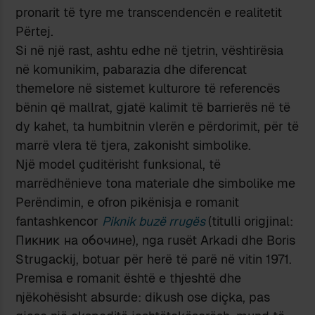
pronarit të tyre me transcendencën e realitetit
Përtej.
Si në një rast, ashtu edhe në tjetrin, vështirësia
në komunikim, pabarazia dhe diferencat
themelore në sistemet kulturore të referencës
bënin që mallrat, gjatë kalimit të barrierës në të
dy kahet, ta humbitnin vlerën e përdorimit, për të
marrë vlera të tjera, zakonisht simbolike.
Një model çuditërisht funksional, të
marrëdhënieve tona materiale dhe simbolike me
Perëndimin, e ofron pikënisja e romanit
fantashkencor
Piknik buzë rrugës
(titulli origjinal:
Пикник на обочине), nga rusët Arkadi dhe Boris
Strugackij, botuar për herë të parë në vitin 1971.
Premisa e romanit është e thjeshtë dhe
njëkohësisht absurde: dikush ose diçka, pas