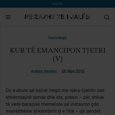
DHURO
Search
Sociologji
for:
KUR TË EMANCIPON TJETRI
(V)
Ardian Vehbiu
26 May 2012
Dy kultura që bëjnë tregti me njëra-tjetrën ose
shkëmbejnë sende dhe ide, presin – për shkak
të vetë barazisë themelore që instauron çdo
marrëdhënie shkëmbimi si e tillë – që sendet