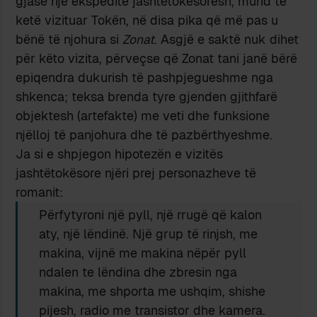
gjase një ekspeditë jashtëtokësorësh, mund të
ketë vizituar Tokën, në disa pika që më pas u
bënë të njohura si
Zonat
. Asgjë e saktë nuk dihet
për këto vizita, përveçse që Zonat tani janë bërë
epiqendra dukurish të pashpjegueshme nga
shkenca; teksa brenda tyre gjenden gjithfarë
objektesh (artefakte) me veti dhe funksione
njëlloj të panjohura dhe të pazbërthyeshme.
Ja si e shpjegon hipotezën e vizitës
jashtëtokësore njëri prej personazheve të
romanit:
Përfytyroni një pyll, një rrugë që kalon
aty, një lëndinë. Një grup të rinjsh, me
makina, vijnë me makina nëpër pyll
ndalen te lëndina dhe zbresin nga
makina, me shporta me ushqim, shishe
pijesh, radio me transistor dhe kamera.