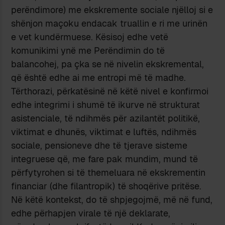
perëndimore) me ekskremente sociale njëlloj si e
shënjon maçoku endacak truallin e ri me urinën
e vet kundërmuese. Kësisoj edhe vetë
komunikimi ynë me Perëndimin do të
balancohej, pa çka se në nivelin ekskremental,
që është edhe ai me entropi më të madhe.
Tërthorazi, përkatësinë në këtë nivel e konfirmoi
edhe integrimi i shumë të ikurve në strukturat
asistenciale, të ndihmës për azilantët politikë,
viktimat e dhunës, viktimat e luftës, ndihmës
sociale, pensioneve dhe të tjerave sisteme
integruese që, me fare pak mundim, mund të
përfytyrohen si të themeluara në ekskrementin
financiar (dhe filantropik) të shoqërive pritëse.
Në këtë kontekst, do të shpjegojmë, më në fund,
edhe përhapjen virale të një deklarate,