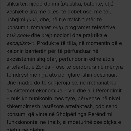
shkurtër, njëpërdorimi (plastika, bateritë, etj.),
veshjet e lira me cilësi të dobët ose, më tej,
ushqimi
junk
; dhe, në një rrafsh tjetër të
konsumit, romanet
pulp
, programet televizive
talk show
dhe krejt nocioni dhe praktika e
escapism
-it. Produkte të tilla, në momentin që e
kalonin barrierën për të përfunduar në
ekosistemin shqiptar, përfundonin edhe ato si
artefaktet e Zonës – ose të përdorura në mënyra
të ndryshme nga ato për çfarë ishin destinuar.
Unë madje do të sugjeroja se, në rrethanat kur
dy sistemet ekonomike – yni dhe ai i Perëndimit
– nuk komunikonin mes tyre, përveçse në nivel
shkëmbimesh rastësore artefaktesh, çdo send
konsumi që vinte në Shqipëri nga Perëndimi
funksiononte, në thelb, si mbeturinë ose diçka e
gjetur në plehra.