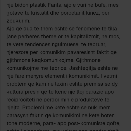
nje bidon plastik Fanta, ajo e vuri ne bufe, mes
gotave te kristalit dhe porcelanit kinez, per
zbukurim.
Ajo qe dua te them eshte se fenomene te tilla
jane perberes themelor te kapitalizmit, ne mos,
te vete tendences ngulmuese, te tepruar,
njerezore per komunikim pavaresisht faktit qe
gjithmone keqkomunikojme. Gjithmone
komunikojme me teprice. Jashteqitja eshte ne
nje fare menyre element i komunikimit. I vetmi
problem qe kam ne lexim eshte premisa se dy
kultura presin qe te kene nje lloj barazie apo
reciprociteti ne perdorimin e produkteve te
njejta. Problemi me kete eshte se nuk merr
parasysh faktin qe komunikimi ne kete boten
tone moderne, para- apo post-komuniste qofte,