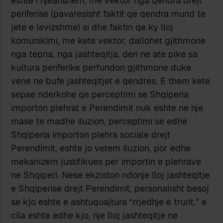
eshte i njeanshem, me vektor nga qendra drejt
periferise (pavaresisht faktit qe qendra mund te
jete e levizshme) si dhe faktin qe ky lloj
komunikimi, me kete vektor, dallohet gjithmone
nga tepria, nga jashteqitja, deri ne ate pike sa
kultura periferike perfundon gjithmone duke
vene ne bufe jashteqitjet e qendres. E them kete
sepse nderkohe qe perceptimi se Shqiperia
importon plehrat e Perendimit nuk eshte ne nje
mase te madhe iluzion, perceptimi se edhe
Shqiperia importon plehra sociale drejt
Perendimit, eshte jo vetem iluzion, por edhe
mekanizem justifikues per importin e plehrave
ne Shqiperi. Nese ekziston ndonje lloj jashteqitje
e Shqiperise drejt Perendimit, personalisht besoj
se kjo eshte e ashtuquajtura “rrjedhje e trurit,” e
cila eshte edhe kjo, nje lloj jashteqitje ne