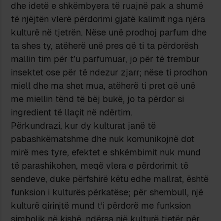
dhe idetë e shkëmbyera të ruajnë pak a shumë
të njëjtën vlerë përdorimi gjatë kalimit nga njëra
kulturë në tjetrën. Nëse unë prodhoj parfum dhe
ta shes ty, atëherë unë pres që ti ta përdorësh
mallin tim për t’u parfumuar, jo për të trembur
insektet ose për të ndezur zjarr; nëse ti prodhon
miell dhe ma shet mua, atëherë ti pret që unë
me miellin tënd të bëj bukë, jo ta përdor si
ingredient të llaçit në ndërtim.
Përkundrazi, kur dy kulturat janë të
pabashkëmatshme dhe nuk komunikojnë dot
mirë mes tyre, efektet e shkëmbimit nuk mund
të parashikohen, meqë vlera e përdorimit të
sendeve, duke përfshirë këtu edhe mallrat, është
funksion i kulturës përkatëse; për shembull, një
kulturë qirinjtë mund t’i përdorë me funksion
simbolik në kishë, ndërsa një kulturë tjetër për