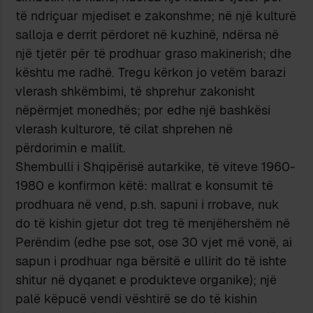
të ndriçuar mjediset e zakonshme; në një kulturë
salloja e derrit përdoret në kuzhinë, ndërsa në
një tjetër për të prodhuar graso makinerish; dhe
kështu me radhë. Tregu kërkon jo vetëm barazi
vlerash shkëmbimi, të shprehur zakonisht
nëpërmjet monedhës; por edhe një bashkësi
vlerash kulturore, të cilat shprehen në
përdorimin e mallit.
Shembulli i Shqipërisë autarkike, të viteve 1960-
1980 e konfirmon këtë: mallrat e konsumit të
prodhuara në vend, p.sh. sapuni i rrobave, nuk
do të kishin gjetur dot treg të menjëhershëm në
Perëndim (edhe pse sot, ose 30 vjet më vonë, ai
sapun i prodhuar nga bërsitë e ullirit do të ishte
shitur në dyqanet e produkteve organike); një
palë këpucë vendi vështirë se do të kishin