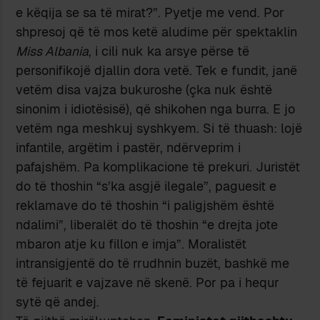
e këqija se sa të mirat?”. Pyetje me vend. Por
shpresoj që të mos ketë aludime për spektaklin
Miss Albania
, i cili nuk ka arsye përse të
personifikojë djallin dora vetë. Tek e fundit, janë
vetëm disa vajza bukuroshe (çka nuk është
sinonim i idiotësisë), që shikohen nga burra. E jo
vetëm nga meshkuj syshkyem. Si të thuash: lojë
infantile, argëtim i pastër, ndërveprim i
pafajshëm. Pa komplikacione të prekuri. Juristët
do të thoshin “s’ka asgjë ilegale”, paguesit e
reklamave do të thoshin “i paligjshëm është
ndalimi”, liberalët do të thoshin “e drejta jote
mbaron atje ku fillon e imja”. Moralistët
intransigjentë do të rrudhnin buzët, bashkë me
të fejuarit e vajzave në skenë. Por pa i hequr
sytë që andej.