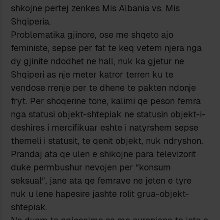
shkojne pertej zenkes Mis Albania vs. Mis
Shqiperia.
Problematika gjinore, ose me shqeto ajo
feministe, sepse per fat te keq vetem njera nga
dy gjinite ndodhet ne hall, nuk ka gjetur ne
Shqiperi as nje meter katror terren ku te
vendose rrenje per te dhene te pakten ndonje
fryt. Per shoqerine tone, kalimi qe peson femra
nga statusi objekt-shtepiak ne statusin objekt-i-
deshires i mercifikuar eshte i natyrshem sepse
themeli i statusit, te qenit objekt, nuk ndryshon.
Prandaj ata qe ulen e shikojne para televizorit
duke permbushur nevojen per “konsum
seksual”, jane ata qe femrave ne jeten e tyre
nuk u lene hapesire jashte rolit grua-objekt-
shtepiak.