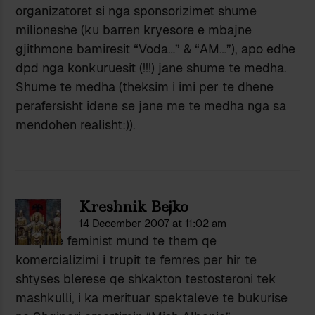
organizatoret si nga sponsorizimet shume
milioneshe (ku barren kryesore e mbajne
gjithmone bamiresit “Voda…” & “AM…”), apo edhe
dpd nga konkuruesit (!!!) jane shume te medha.
Shume te medha (theksim i imi per te dhene
perafersisht idene se jane me te medha nga sa
mendohen realisht:)).
Kreshnik Bejko
14 December 2007 at 11:02 am
Pa qene feminist mund te them qe
komercializimi i trupit te femres per hir te
shtyses blerese qe shkakton testosteroni tek
mashkulli, i ka merituar spektaleve te bukurise