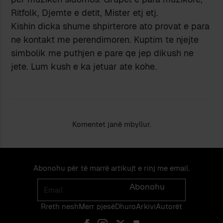
Ritfolk, Djemte e detit, Mister etj etj.
Kishin dicka shume shpirterore ato provat e para
ne kontakt me perendimoren. Kuptim te njejte
simbolik me puthjen e pare qe jep dikush ne
jete. Lum kush e ka jetuar ate kohe.
Komentet janë mbyllur.
Abonohu për të marrë artikujt e rinj me email.
Email
Abonohu
Rreth nesh
Merr pjes​​ë​
Dhuro
Arkivi
Autorët