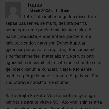
Julius
1 March 2008 at 11:19 am
Në të vërtetë, fjala imitim tingëllon disi e fortë,
sepse pas rënies së murit, dëshira për t’u
homologuar me perëndimin kishte diçka të
pastër, idealiste, ëndërrimtare; përzierë me
naivitet vendor, natyrisht. Duhet kuptuar,
gjithsesi, përse vallë vrapi drejt konsumizmit,
sipërfaqshmërisë, materializmit, korrupsionit,
egoizmit, edonizmit, etj. është më i shpejtë se ai
që ndjek kahun e kundërt. Nejse. Kjo është
pyetje e përgjithshme. U takon të gjithëve. Por
shqiptarëve ndoshta më shumë.
———————————————–
Sa te drejte ke ketu. Vec te hedhim syte nga
kenget e para te viteve 90′. Ato vite ishin te arta
per muziken sidomos. Grupet e para muzikore,