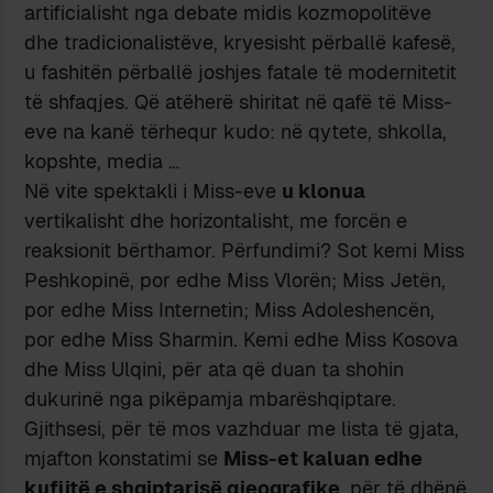
artificialisht nga debate midis kozmopolitëve
dhe tradicionalistëve, kryesisht përballë kafesë,
u fashitën përballë joshjes fatale të modernitetit
të shfaqjes. Që atëherë shiritat në qafë të Miss-
eve na kanë tërhequr kudo: në qytete, shkolla,
kopshte, media …
Në vite spektakli i Miss-eve
u klonua
vertikalisht dhe horizontalisht, me forcën e
reaksionit bërthamor. Përfundimi? Sot kemi Miss
Peshkopinë, por edhe Miss Vlorën; Miss Jetën,
por edhe Miss Internetin; Miss Adoleshencën,
por edhe Miss Sharmin. Kemi edhe Miss Kosova
dhe Miss Ulqini, për ata që duan ta shohin
dukurinë nga pikëpamja mbarëshqiptare.
Gjithsesi, për të mos vazhduar me lista të gjata,
mjafton konstatimi se
Miss-et kaluan edhe
kufijtë e shqiptarisë gjeografike
, për të dhënë