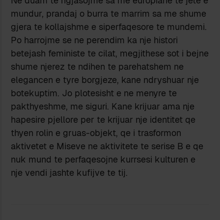
Ne duam te ngjasojme sa me europiane te jete e
mundur, prandaj o burra te marrim sa me shume
gjera te kollajshme e siperfaqesore te mundemi.
Po harrojme se ne perendim ka nje histori
betejash feministe te cilat, megjithese sot i bejne
shume njerez te ndihen te parehatshem ne
elegancen e tyre borgjeze, kane ndryshuar nje
botekuptim. Jo plotesisht e ne menyre te
pakthyeshme, me siguri. Kane krijuar ama nje
hapesire pjellore per te krijuar nje identitet qe
thyen rolin e gruas-objekt, qe i trasformon
aktivetet e Miseve ne aktivitete te serise B e qe
nuk mund te perfaqesojne kurrsesi kulturen e
nje vendi jashte kufijve te tij.