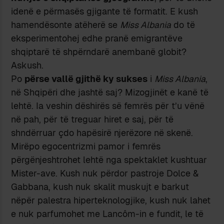
idenë e përmasës gjigante të formatit. E kush
hamendësonte atëherë se
Miss Albania
do të
eksperimentohej edhe pranë emigrantëve
shqiptarë të shpërndarë anembanë globit?
Askush.
Po
përse vallë gjithë ky sukses
i
Miss Albania
,
në Shqipëri dhe jashtë saj? Mizogjinët e kanë të
lehtë. Ia veshin dëshirës së femrës për t’u vënë
në pah, për të treguar hiret e saj, për të
shndërruar çdo hapësirë njerëzore në skenë.
Mirëpo egocentrizmi pamor i femrës
përgënjeshtrohet lehtë nga spektaklet kushtuar
Mister-ave. Kush nuk përdor pastroje Dolce &
Gabbana, kush nuk skalit muskujt e barkut
nëpër palestra hiperteknologjike, kush nuk lahet
e nuk parfumohet me Lancôm-in e fundit, le të