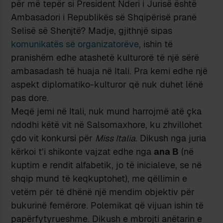
për më tepër si President Nderi i Jurisë është
Ambasadori i Republikës së Shqipërisë pranë
Selisë së Shenjtë? Madje, gjithnjë sipas
komunikatës së organizatorëve
, ishin të
pranishëm edhe atashetë kulturorë të një sërë
ambasadash të huaja në Itali. Pra kemi edhe një
aspekt diplomatiko-kulturor që nuk duhet lënë
pas dore.
Meqë jemi në Itali, nuk mund harrojmë atë çka
ndodhi këtë vit në Salsomaxhore, ku zhvillohet
çdo vit konkursi për
Miss Italia
. Dikush nga juria
kërkoi t’i shikonte vajzat edhe nga
ana B
(në
kuptim e rendit alfabetik, jo të inicialeve, se në
shqip mund të keqkuptohet), me qëllimin e
vetëm për të dhënë një mendim objektiv për
bukurinë femërore. Polemikat që vijuan ishin të
papërfytyrueshme. Dikush e mbrojti anëtarin e