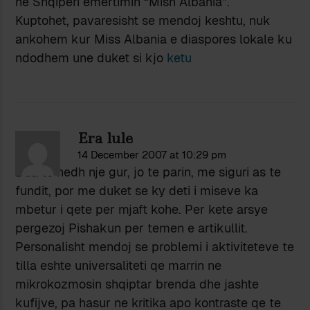
ne Shqiperi emertimin “Mish Albania”.
Kuptohet, pavaresisht se mendoj keshtu, nuk
ankohem kur Miss Albania e diaspores lokale ku
ndodhem une duket si kjo
ketu
Era lule
14 December 2007 at 10:29 pm
Dua te hedh nje gur, jo te parin, me siguri as te
fundit, por me duket se ky deti i miseve ka
mbetur i qete per mjaft kohe. Per kete arsye
pergezoj Pishakun per temen e artikullit.
Personalisht mendoj se problemi i aktiviteteve te
tilla eshte universaliteti qe marrin ne
mikrokozmosin shqiptar brenda dhe jashte
kufijve, pa hasur ne kritika apo kontraste qe te