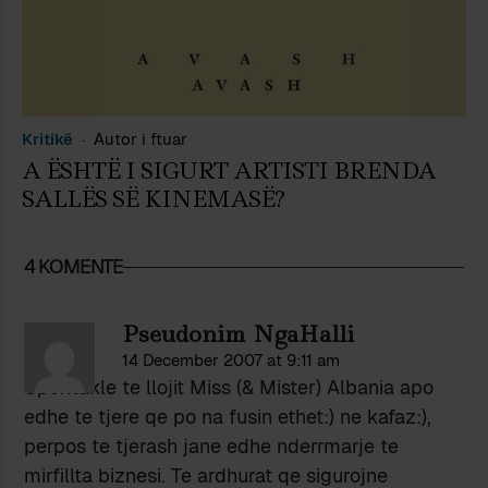
Kritikë
Autor i ftuar
A ËSHTË I SIGURT ARTISTI BRENDA
SALLËS SË KINEMASË?
4 KOMENTE
Pseudonim NgaHalli
14 December 2007 at 9:11 am
Spektakle te llojit Miss (& Mister) Albania apo
edhe te tjere qe po na fusin ethet:) ne kafaz:),
perpos te tjerash jane edhe nderrmarje te
mirfillta biznesi. Te ardhurat qe sigurojne