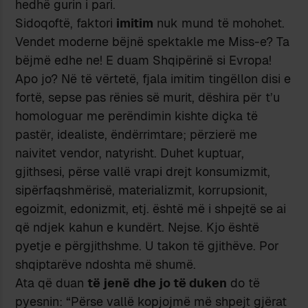
hedhë gurin i pari.
Sidoqoftë, faktori
imitim
nuk mund të mohohet.
Vendet moderne bëjnë spektakle me Miss-e? Ta
bëjmë edhe ne! E duam Shqipërinë si Evropa!
Apo jo? Në të vërtetë, fjala imitim tingëllon disi e
fortë, sepse pas rënies së murit, dëshira për t’u
homologuar me perëndimin kishte diçka të
pastër, idealiste, ëndërrimtare; përzierë me
naivitet vendor, natyrisht. Duhet kuptuar,
gjithsesi, përse vallë vrapi drejt konsumizmit,
sipërfaqshmërisë, materializmit, korrupsionit,
egoizmit, edonizmit, etj. është më i shpejtë se ai
që ndjek kahun e kundërt. Nejse. Kjo është
pyetje e përgjithshme. U takon të gjithëve. Por
shqiptarëve ndoshta më shumë.
Ata që duan
të jenë
dhe jo të duken
do të
pyesnin: “Përse vallë kopjojmë më shpejt gjërat