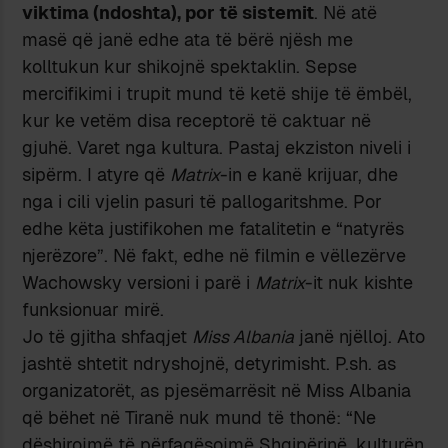
viktima (ndoshta), por të sistemit
. Në atë
masë që janë edhe ata të bërë njësh me
kolltukun kur shikojnë spektaklin. Sepse
mercifikimi i trupit mund të ketë shije të ëmbël,
kur ke vetëm disa receptorë të caktuar në
gjuhë. Varet nga kultura. Pastaj ekziston niveli i
sipërm. I atyre që
Matrix
-in e kanë krijuar, dhe
nga i cili vjelin pasuri të pallogaritshme. Por
edhe këta justifikohen me fatalitetin e “natyrës
njerëzore”. Në fakt, edhe në filmin e vëllezërve
Wachowsky versioni i parë i
Matrix
-it nuk kishte
funksionuar mirë.
Jo të gjitha shfaqjet
Miss Albania
janë njëlloj. Ato
jashtë shtetit ndryshojnë, detyrimisht. P.sh. as
organizatorët, as pjesëmarrësit në Miss Albania
që bëhet në Tiranë nuk mund të thonë: “Ne
dëshirojmë të përfaqësojmë Shqipërinë, kulturën