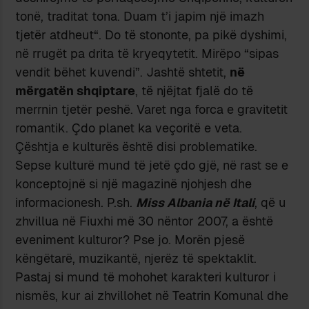
tonë, traditat tona. Duam t’i japim një imazh
tjetër atdheut“. Do të stononte, pa pikë dyshimi,
në rrugët pa drita të kryeqytetit. Mirëpo “sipas
vendit bëhet kuvendi”. Jashtë shtetit,
në
mërgatën shqiptare
, të njëjtat fjalë do të
merrnin tjetër peshë. Varet nga forca e gravitetit
romantik. Çdo planet ka veçoritë e veta.
Çështja e kulturës është disi problematike.
Sepse kulturë mund të jetë çdo gjë, në rast se e
konceptojnë si një magazinë njohjesh dhe
informacionesh. P.sh.
Miss Albania në Itali
, që u
zhvillua në Fiuxhi më 30 nëntor 2007, a është
eveniment kulturor? Pse jo. Morën pjesë
këngëtarë, muzikantë, njerëz të spektaklit.
Pastaj si mund të mohohet karakteri kulturor i
nismës, kur ai zhvillohet në Teatrin Komunal dhe