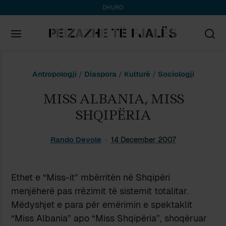
DHURO
Search
Antropologji
/
Diaspora
/
Kulturë
/
Sociologji
for:
MISS ALBANIA, MISS
SHQIPËRIA
Rando Devole
14 December 2007
Ethet e “Miss-it” mbërritën në Shqipëri
menjëherë pas rrëzimit të sistemit totalitar.
Mëdyshjet e para për emërimin e spektaklit
“Miss Albania” apo “Miss Shqipëria”, shoqëruar