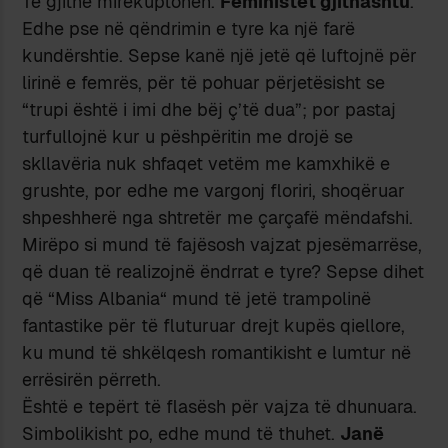
Të gjithë mirëkuptohen.
Feministet gjithashtu
.
Edhe pse në qëndrimin e tyre ka një farë
kundërshtie. Sepse kanë një jetë që luftojnë për
lirinë e femrës, për të pohuar përjetësisht se
“trupi është i imi dhe bëj ç’të dua”; por pastaj
turfullojnë kur u pëshpëritin me drojë se
skllavëria nuk shfaqet vetëm me kamxhikë e
grushte, por edhe me vargonj floriri, shoqëruar
shpeshherë nga shtretër me çarçafë mëndafshi.
Mirëpo si mund të fajësosh vajzat pjesëmarrëse,
që duan të realizojnë ëndrrat e tyre? Sepse dihet
që “Miss Albania“ mund të jetë trampolinë
fantastike për të fluturuar drejt kupës qiellore,
ku mund të shkëlqesh romantikisht e lumtur në
errësirën përreth.
Është e tepërt të flasësh për vajza të dhunuara.
Simbolikisht po, edhe mund të thuhet.
Janë