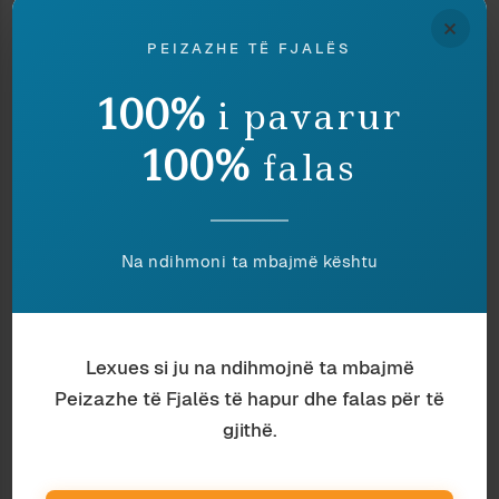
×
KUR NGATËRRESAT
FLAMINGOT PËRBALLË
PEIZAZHE TË FJALËS
PËRSËRITEN
CIRKUT TË POLITIKËS
22 February 2015
8 June 2026
100%
i pavarur
In "Diaspora"
In "Mjedis"
STRUCIZMI PËRBALLË
100%
falas
LEVANTINIZMIT
25 March 2008
In "Antropologji"
Na ndihmoni ta mbajmë kështu
Discover more from Peizazhe të fjalës
Subscribe to get the latest posts sent to your email.
Lexues si ju na ndihmojnë ta mbajmë
Type your email…
Peizazhe të Fjalës të hapur dhe falas për të
Subscribe
gjithë.