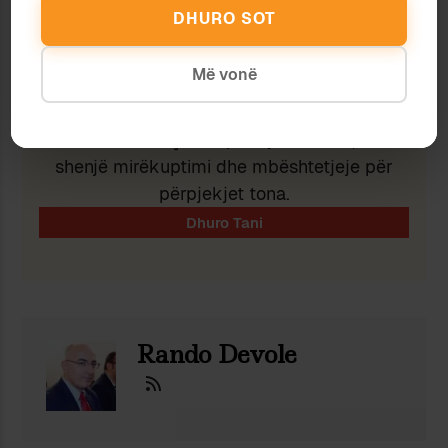
Ndaj
Ruaj
DHURO SOT
Më vonë
Nëse ju pëlqeu ky shkrim, lutemi konsideroni
të dhuroni diçka nëpërmjet butonit, në
shenjë mirëkuptimi dhe mbështetjeje për
përpjekjet tona.
Rando Devole