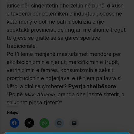
jurisë për sinqeritetin dhe zellin në punë, dikush
e lavdëroi për polemikën e induktuar, sepse në
këtë mënyrë doli në pah hipokrizia e një
spektakli provincial, që i ngjan më shumë tregut
të gjësë së gjallë se sa garës sportive
tradicionale.
Po t’i lemë mënjanë masturbimet mendore për
ekzibicionizmin e njeriut, mercifikimin e trupit,
vetrinizimin e femrës, konsumizmin e seksit,
prostitucionin e ndjenjave, e të tjera pallavra si
këto, a dini se ç’mbetet?
Pyetja thelbësore
:
“Po në
Miss Albania
, brenda dhe jashtë shtetit, a
shikohet pjesa tjetër?”
Ndaje: