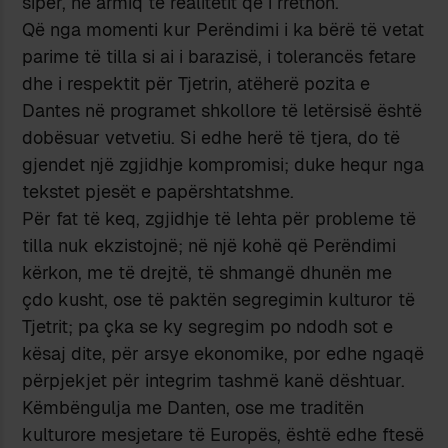
sipër, në armiq të realitetit që i rrethon.
Që nga momenti kur Perëndimi i ka bërë të vetat
parime të tilla si ai i barazisë, i tolerancës fetare
dhe i respektit për Tjetrin, atëherë pozita e
Dantes në programet shkollore të letërsisë është
dobësuar vetvetiu. Si edhe herë të tjera, do të
gjendet një zgjidhje kompromisi; duke hequr nga
tekstet pjesët e papërshtatshme.
Për fat të keq, zgjidhje të lehta për probleme të
tilla nuk ekzistojnë; në një kohë që Perëndimi
kërkon, me të drejtë, të shmangë dhunën me
çdo kusht, ose të paktën segregimin kulturor të
Tjetrit; pa çka se ky segregim po ndodh sot e
kësaj dite, për arsye ekonomike, por edhe ngaqë
përpjekjet për integrim tashmë kanë dështuar.
Këmbëngulja me Danten, ose me traditën
kulturore mesjetare të Europës, është edhe ftesë