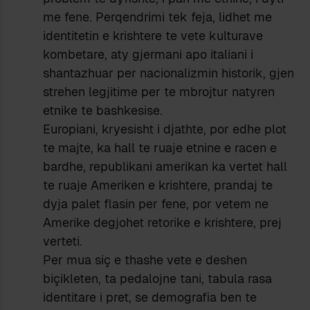
me fene. Perqendrimi tek feja, lidhet me
identitetin e krishtere te vete kulturave
kombetare, aty gjermani apo italiani i
shantazhuar per nacionalizmin historik, gjen
strehen legjitime per te mbrojtur natyren
etnike te bashkesise.
Europiani, kryesisht i djathte, por edhe plot
te majte, ka hall te ruaje etnine e racen e
bardhe, republikani amerikan ka vertet hall
te ruaje Ameriken e krishtere, prandaj te
dyja palet flasin per fene, por vetem ne
Amerike degjohet retorike e krishtere, prej
verteti.
Per mua siç e thashe vete e deshen
biçikleten, ta pedalojne tani, tabula rasa
identitare i pret, se demografia ben te