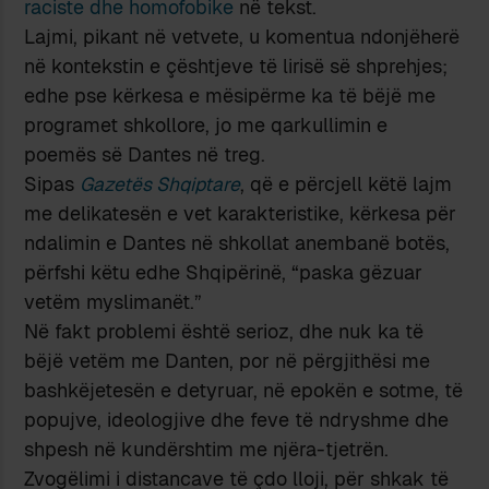
raciste dhe homofobike
në tekst.
Lajmi, pikant në vetvete, u komentua ndonjëherë
në kontekstin e çështjeve të lirisë së shprehjes;
edhe pse kërkesa e mësipërme ka të bëjë me
programet shkollore, jo me qarkullimin e
poemës së Dantes në treg.
Sipas
Gazetës Shqiptare
, që e përcjell këtë lajm
me delikatesën e vet karakteristike, kërkesa për
ndalimin e Dantes në shkollat anembanë botës,
përfshi këtu edhe Shqipërinë, “paska gëzuar
vetëm myslimanët.”
Në fakt problemi është serioz, dhe nuk ka të
bëjë vetëm me Danten, por në përgjithësi me
bashkëjetesën e detyruar, në epokën e sotme, të
popujve, ideologjive dhe feve të ndryshme dhe
shpesh në kundërshtim me njëra-tjetrën.
Zvogëlimi i distancave të çdo lloji, për shkak të