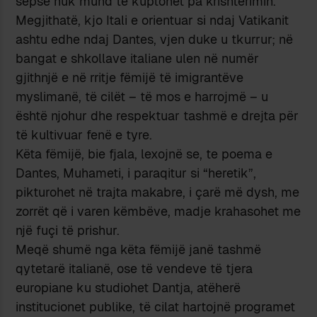
sepse nuk mund të kuptohet pa krishterimin.
Megjithatë, kjo Itali e orientuar si ndaj Vatikanit
ashtu edhe ndaj Dantes, vjen duke u tkurrur; në
bangat e shkollave italiane ulen në numër
gjithnjë e në rritje fëmijë të imigrantëve
myslimanë, të cilët – të mos e harrojmë – u
është njohur dhe respektuar tashmë e drejta për
të kultivuar fenë e tyre.
Këta fëmijë, bie fjala, lexojnë se, te poema e
Dantes, Muhameti, i paraqitur si “heretik”,
pikturohet në trajta makabre, i çarë më dysh, me
zorrët që i varen këmbëve, madje krahasohet me
një fuçi të prishur.
Meqë shumë nga këta fëmijë janë tashmë
qytetarë italianë, ose të vendeve të tjera
europiane ku studiohet Dantja, atëherë
institucionet publike, të cilat hartojnë programet