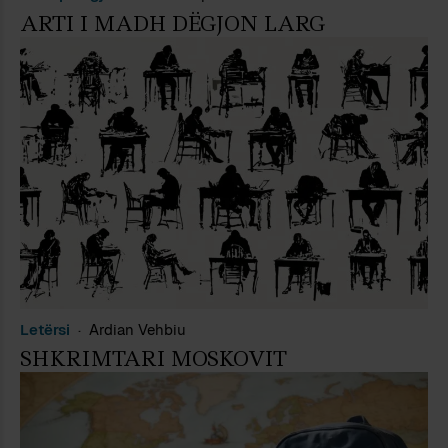
ARTI I MADH DËGJON LARG
Letërsi
Ardian Vehbiu
SHKRIMTARI MOSKOVIT