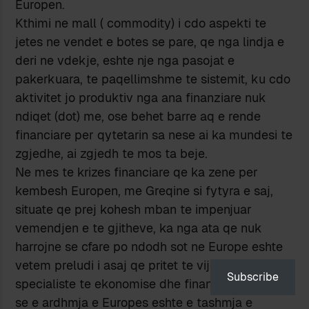
Europen.
Kthimi ne mall ( commodity) i cdo aspekti te
jetes ne vendet e botes se pare, qe nga lindja e
deri ne vdekje, eshte nje nga pasojat e
pakerkuara, te paqellimshme te sistemit, ku cdo
aktivitet jo produktiv nga ana finanziare nuk
ndiqet (dot) me, ose behet barre aq e rende
financiare per qytetarin sa nese ai ka mundesi te
zgjedhe, ai zgjedh te mos ta beje.
Ne mes te krizes financiare qe ka zene per
kembesh Europen, me Greqine si fytyra e saj,
situate qe prej kohesh mban te impenjuar
vemendjen e te gjitheve, ka nga ata qe nuk
harrojne se cfare po ndodh sot ne Europe eshte
vetem preludi i asaj qe pritet te vije. Shume
Subscribe
specialiste te ekonomise dhe finances mendojne
se e ardhmja e Europes eshte e tashmja e