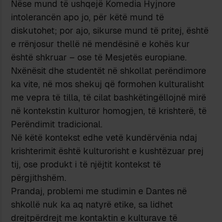
Nëse mund të ushqejë Komedia Hyjnore
intolerancën apo jo, për këtë mund të
diskutohet; por ajo, sikurse mund të pritej, është
e rrënjosur thellë në mendësinë e kohës kur
është shkruar – ose të Mesjetës europiane.
Nxënësit dhe studentët në shkollat perëndimore
ka vite, në mos shekuj që formohen kulturalisht
me vepra të tilla, të cilat bashkëtingëllojnë mirë
në kontekstin kulturor homogjen, të krishterë, të
Perëndimit tradicional.
Në këtë kontekst edhe vetë kundërvënia ndaj
krishterimit është kulturorisht e kushtëzuar prej
tij, ose produkt i të njëjtit kontekst të
përgjithshëm.
Prandaj, problemi me studimin e Dantes në
shkollë nuk ka aq natyrë etike, sa lidhet
drejtpërdrejt me kontaktin e kulturave të