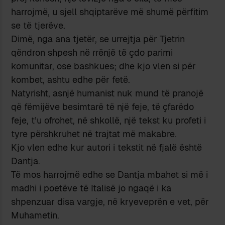
harrojmë, u sjell shqiptarëve më shumë përfitim
se të tjerëve.
Dimë, nga ana tjetër, se urrejtja për Tjetrin
qëndron shpesh në rrënjë të çdo parimi
komunitar, ose bashkues; dhe kjo vlen si për
kombet, ashtu edhe për fetë.
Natyrisht, asnjë humanist nuk mund të pranojë
që fëmijëve besimtarë të një feje, të çfarëdo
feje, t’u ofrohet, në shkollë, një tekst ku profeti i
tyre përshkruhet në trajtat më makabre.
Kjo vlen edhe kur autori i tekstit në fjalë është
Dantja.
Të mos harrojmë edhe se Dantja mbahet si më i
madhi i poetëve të Italisë jo ngaqë i ka
shpenzuar disa vargje, në kryeveprën e vet, për
Muhametin.