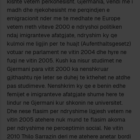
kishte vetem perkohesisht. Gjermania, vendi me i
madh dhe njekohesisht me perqindjen e
emigracionit nder me te medhate ne Europe
vetem rreth viteve 2000 e ndryshoi politiken
ndaj imigranteve afatgjate, ndryshim ky qe
kulmoi me ligjin per te huajt (Aufenthaltsgesetz)
votuar ne parlament ne vitin 2004 dhe hyre ne
fuqi ne vitin 2005. Kush ka nisur studimet ne
Gjermani para vitit 2000 ka nenshkruar
gjithashtu nje leter se duhej te kthehet ne atdhe
pas studimeve. Nenshkrim ky qe e benin edhe
femijet e imigranteve afatgjate shume here te
lindur ne Gjermani kur shkonin ne universitet.
Dhe nese flasim per ndryshime ligjesh vetem ne
vitin 2005 atehere nuk mund te flasim akoma
per ndryshime ne perceptimin social. Ne vitin
2010 Thilo Sarrazin deri me atehere anetar bordi