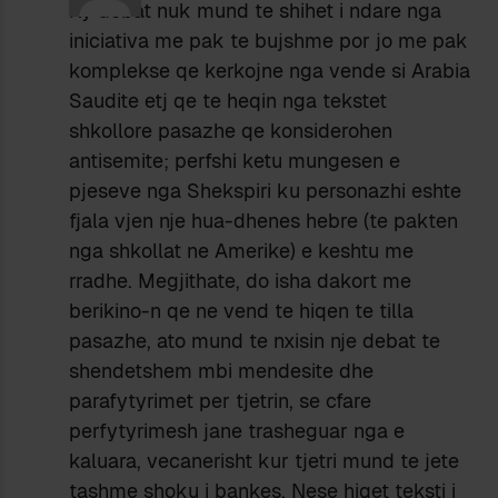
Ky debat nuk mund te shihet i ndare nga
iniciativa me pak te bujshme por jo me pak
komplekse qe kerkojne nga vende si Arabia
Saudite etj qe te heqin nga tekstet
shkollore pasazhe qe konsiderohen
antisemite; perfshi ketu mungesen e
pjeseve nga Shekspiri ku personazhi eshte
fjala vjen nje hua-dhenes hebre (te pakten
nga shkollat ne Amerike) e keshtu me
rradhe. Megjithate, do isha dakort me
berikino-n qe ne vend te hiqen te tilla
pasazhe, ato mund te nxisin nje debat te
shendetshem mbi mendesite dhe
parafytyrimet per tjetrin, se cfare
perfytyrimesh jane trasheguar nga e
kaluara, vecanerisht kur tjetri mund te jete
tashme shoku i bankes. Nese hiqet teksti i