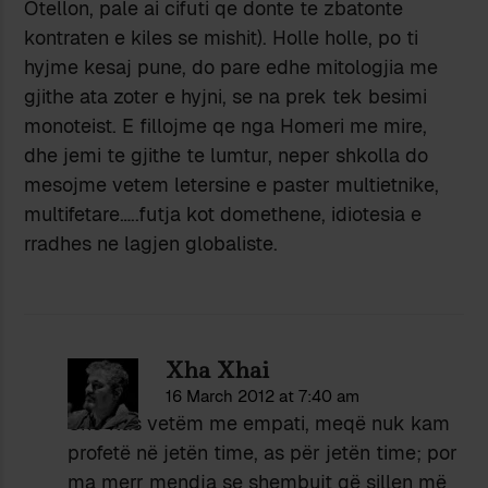
Otellon, pale ai cifuti qe donte te zbatonte
kontraten e kiles se mishit). Holle holle, po ti
hyjme kesaj pune, do pare edhe mitologjia me
gjithe ata zoter e hyjni, se na prek tek besimi
monoteist. E fillojme qe nga Homeri me mire,
dhe jemi te gjithe te lumtur, neper shkolla do
mesojme vetem letersine e paster multietnike,
multifetare…..futja kot domethene, idiotesia e
rradhes ne lagjen globaliste.
Xha Xhai
16 March 2012 at 7:40 am
Unë flas vetëm me empati, meqë nuk kam
profetë në jetën time, as për jetën time; por
ma merr mendja se shembujt që sillen më