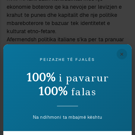
ekonomie boterore qe ka nevoje per levizjen e
krahut te punes dhe kapitalit dhe nje politike
mbareboterore te bazuar tek identitetet e
kulturat etno-fetare.
Afermendsh politika italiane s’ka per ta pranuar
kurrsesi nje gje te tille, sado te domosdoshem te
×
jene per ekonomine italiane krahet e lire te
PEIZAZHE TË FJALËS
punes me kulture islamike. Ajo parti apo me
mire ai koalicion qe e pranon, humb padyshim
100%
i pavarur
zgjedhjet, si nje e nje qe bejne dy.
100%
Une problemin do e shihja te ketille, a mund t’i
falas
imponoje nje pakice e vogel, ndryshime
thellesore identitare nje shumice, per hir te
bashkejeteses ?
Na ndihmoni ta mbajmë kështu
Teoria e ekonomise boterore kerkon nje tabula
rasa identitare vendeve te pasura, qe t’i