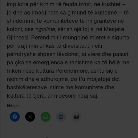
implicite për kthim të feudalizmit, në kushtet –
jo dhe aq imagjinare sa ç’mund të kujtojmë – të
shndërrimit të komuniteteve të imigrantëve në
koloni, ose
ngulime
, sërish njëlloj si në Mesjetë.
Gjithsesi, Perëndimit i mungojnë mjetet e sigurta
për trajtimin efikas të diversitetit, i cili
përndryshe shpesh lëvdohet, si vlerë dhe pasuri;
pa çka se emergjenca e tanishme ka të bëjë me
frikën nëse kultura Perëndimore, ashtu siç e
njohim dhe e adhurojmë, do t’u mbijetojë dot
bashkëjetesave intime me komunitete dhe
kultura të tjera, armiqësore ndaj saj.
Ndaje: