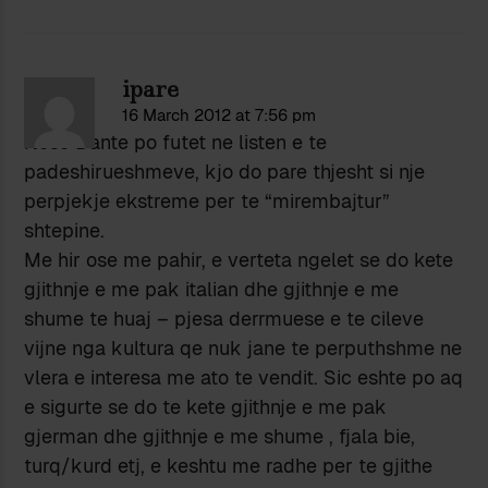
ipare
16 March 2012 at 7:56 pm
Nese Dante po futet ne listen e te
padeshirueshmeve, kjo do pare thjesht si nje
perpjekje ekstreme per te “mirembajtur”
shtepine.
Me hir ose me pahir, e verteta ngelet se do kete
gjithnje e me pak italian dhe gjithnje e me
shume te huaj – pjesa derrmuese e te cileve
vijne nga kultura qe nuk jane te perputhshme ne
vlera e interesa me ato te vendit. Sic eshte po aq
e sigurte se do te kete gjithnje e me pak
gjerman dhe gjithnje e me shume , fjala bie,
turq/kurd etj, e keshtu me radhe per te gjithe