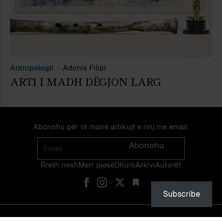
Antropologji
Adonis Filipi
ARTI I MADH DËGJON LARG
Abonohu për të marrë artikujt e rinj me email.
Email
Abonohu
Rreth nesh
Merr pjes​​ë​
Dhuro
Arkivi
Autorët
Subscribe