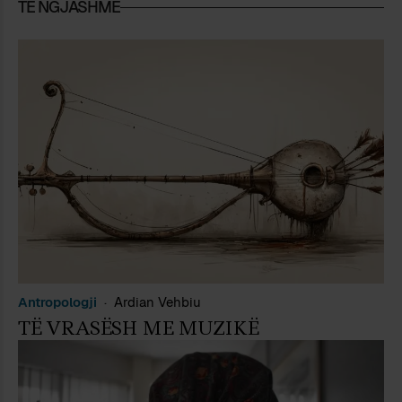
TË NGJASHME
Antropologji
Ardian Vehbiu
TË VRASËSH ME MUZIKË