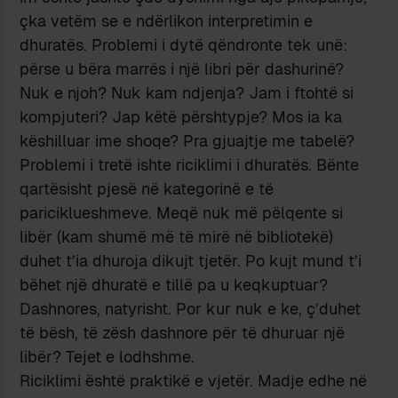
çka vetëm se e ndërlikon interpretimin e
dhuratës. Problemi i dytë qëndronte tek unë:
përse u bëra marrës i një libri për dashurinë?
Nuk e njoh? Nuk kam ndjenja? Jam i ftohtë si
kompjuteri? Jap këtë përshtypje? Mos ia ka
këshilluar ime shoqe? Pra gjuajtje me tabelë?
Problemi i tretë ishte riciklimi i dhuratës. Bënte
qartësisht pjesë në kategorinë e të
pariciklueshmeve. Meqë nuk më pëlqente si
libër (kam shumë më të mirë në bibliotekë)
duhet t’ia dhuroja dikujt tjetër. Po kujt mund t’i
bëhet një dhuratë e tillë pa u keqkuptuar?
Dashnores, natyrisht. Por kur nuk e ke, ç’duhet
të bësh, të zësh dashnore për të dhuruar një
libër? Tejet e lodhshme.
Riciklimi është praktikë e vjetër. Madje edhe në