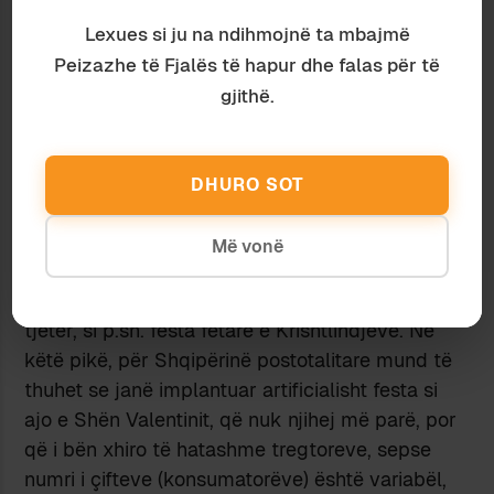
kalohen lehtë tek tjetri/a.
Nga pikëpamja
ekonomike
ende nuk e kam
Lexues si ju na ndihmojnë ta mbajmë
fokusuar mirë. Dhuratat e gabuara e dëmtojnë
Peizazhe të Fjalës të hapur dhe falas për të
apo e ndihmojnë ekonominë e tregut? Nga një
gjithë.
anë mund të thuhet se e rrisin konsumin, çka
mund të deponojë pozitivisht për nxitjen e
ekonomisë, nga tjetra sikur e frenojnë meqë
DHURO SOT
pritja për ta ricikluar pezullon edhe shitblerjet.
Gjithsesi, vetë procesi i dhurimit e ndihmon
Më vonë
ekonominë, gjë që shpjegon edhe
komercializimin e shumë festave me karakter
tjetër, si p.sh. festa fetare e Krishtlindjeve. Në
këtë pikë, për Shqipërinë postotalitare mund të
thuhet se janë implantuar artificialisht festa si
ajo e Shën Valentinit, që nuk njihej më parë, por
që i bën xhiro të hatashme tregtoreve, sepse
numri i çifteve (konsumatorëve) është variabël,