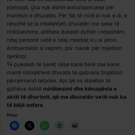
plehrash, çka nuk është entuziasmuese për
marrësin e dhuratës. Për fat të mirë ai nuk e di, e
nëqoftë se ia mbështjell dhuratën me qese të
riciklueshme, atëhere dukesh dyfish i ndjeshëm,
ndaj personit vetë e ndaj mjedisit ku ai jeton.
Ambjentalist si veprim, por toksik për mjedisin
njerëzor.
Të pyesësh të tjerët nëse kanë bërë ose kanë
marrë ndonjëherë dhurata të gabuara tingëllon
përnjëmend retorike. Ajo që na shpëton të
gjithëve është
mirëbesimi dhe kënaqësia e
aktit të dhurimit, që me dhuratën vetë nuk ka
të bëjë asfare
.
Ndaje: