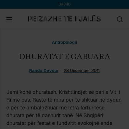
DHURO
Search
Antropologji
for:
DHURATAT E GABUARA
Rando Devole
28 December 2011
Jemi kohë dhuratash. Krishtlindjet së pari e Viti i
Ri më pas. Raste të mira për të shkuar në dyqan
e për të ambalazhuar me letra farfuritëse
dhurata për të dashurit tanë. Në Shqipëri
dhuratat për festat e fundvitit evokojnë ende