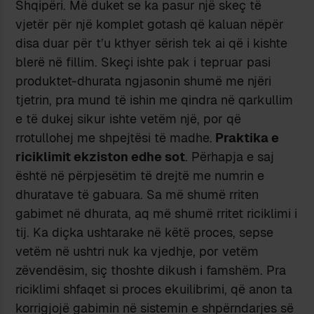
Shqipëri. Më duket se ka pasur një skeç të
vjetër për një komplet gotash që kaluan nëpër
disa duar për t’u kthyer sërish tek ai që i kishte
blerë në fillim. Skeçi ishte pak i tepruar pasi
produktet-dhurata ngjasonin shumë me njëri
tjetrin, pra mund të ishin me qindra në qarkullim
e të dukej sikur ishte vetëm një, por që
rrotullohej me shpejtësi të madhe.
Praktika e
riciklimit ekziston edhe sot
. Përhapja e saj
është në përpjesëtim të drejtë me numrin e
dhuratave të gabuara. Sa më shumë rriten
gabimet në dhurata, aq më shumë rritet riciklimi i
tij. Ka diçka ushtarake në këtë proces, sepse
vetëm në ushtri nuk ka vjedhje, por vetëm
zëvendësim, siç thoshte dikush i famshëm. Pra
riciklimi shfaqet si proces ekuilibrimi, që anon ta
korrigjojë gabimin në sistemin e shpërndarjes së