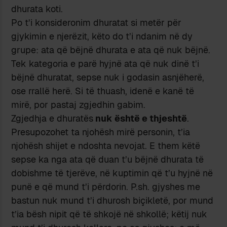
dhurata koti.
Po t’i konsideronim dhuratat si metër për
gjykimin e njerëzit, këto do t’i ndanim në dy
grupe: ata që bëjnë dhurata e ata që nuk bëjnë.
Tek kategoria e parë hyjnë ata që nuk dinë t’i
bëjnë dhuratat, sepse nuk i godasin asnjëherë,
ose rrallë herë. Si të thuash, idenë e kanë të
mirë, por pastaj zgjedhin gabim.
Zgjedhja e dhuratës
nuk është e thjeshtë
.
Presupozohet ta njohësh mirë personin, t’ia
njohësh shijet e ndoshta nevojat. E them këtë
sepse ka nga ata që duan t’u bëjnë dhurata të
dobishme të tjerëve, në kuptimin që t’u hyjnë në
punë e që mund t’i përdorin. P.sh. gjyshes me
bastun nuk mund t’i dhurosh biçikletë, por mund
t’ia bësh nipit që të shkojë në shkollë; këtij nuk