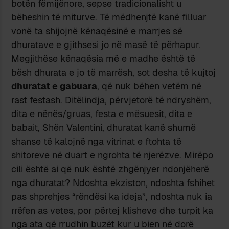
botën fëmijënore, sepse tradicionalisht u
bëheshin të miturve. Të mëdhenjtë kanë filluar
vonë ta shijojnë kënaqësinë e marrjes së
dhuratave e gjithsesi jo në masë të përhapur.
Megjithëse kënaqësia më e madhe është të
bësh dhurata e jo të marrësh, sot desha të kujtoj
dhuratat e gabuara
, që nuk bëhen vetëm në
rast festash. Ditëlindja, përvjetorë të ndryshëm,
dita e nënës/gruas, festa e mësuesit, dita e
babait, Shën Valentini, dhuratat kanë shumë
shanse të kalojnë nga vitrinat e ftohta të
shitoreve në duart e ngrohta të njerëzve. Mirëpo
cili është ai që nuk është zhgënjyer ndonjëherë
nga dhuratat? Ndoshta ekziston, ndoshta fshihet
pas shprehjes “rëndësi ka ideja”, ndoshta nuk ia
rrëfen as vetes, por përtej klisheve dhe turpit ka
nga ata që rrudhin buzët kur u bien në dorë