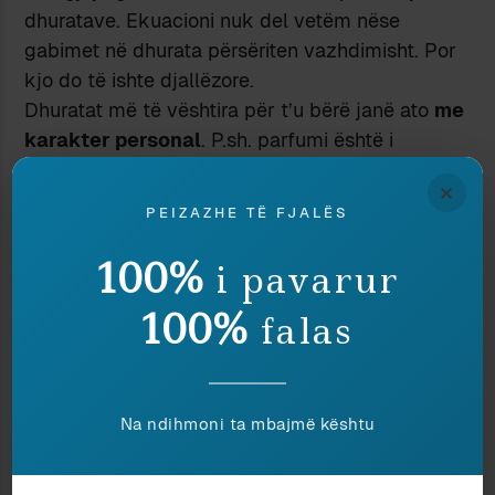
dhuratave. Ekuacioni nuk del vetëm nëse
gabimet në dhurata përsëriten vazhdimisht. Por
kjo do të ishte djallëzore.
Dhuratat më të vështira për t’u bërë janë ato
me
karakter personal
. P.sh. parfumi është i
vështirë, sepse duhet të gjesh pikërisht atë që i
×
pëlqen. Parfumi mund të hyjë edhe në
PEIZAZHE TË FJALËS
kategorinë e vetëdhuratave, sepse duket sikur i
drejtohet dikujt tjetër, por në fakt mund të jetë
100%
i pavarur
për dhuruesin. Në një film të Woody Allen-it,
100%
falas
është një skenë kur ai i dhuron të dashurës një
komplet intim ultraseksi. Ajo ia kthen: “Kjo është
dhuratë për ty, jo për mua!”. Këto lloj dhuratash
janë edhe më të vështira për t’u ricikluar. Pikë së
Na ndihmoni ta mbajmë kështu
pari sepse dhuruesi mëton t’i shohë në përdorim,
së dyti sepse janë tejet personale e s’mund të