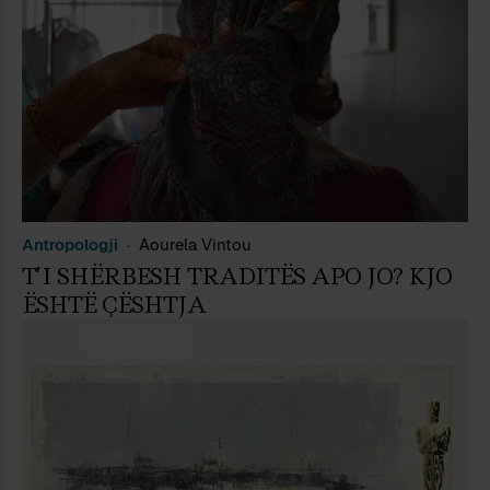
Antropologji
Aourela Vintou
T’I SHËRBESH TRADITËS APO JO? KJO
ËSHTË ÇËSHTJA