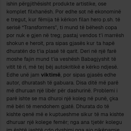
ishin përgjithësisht produkte artistike, ose
komplet filxhanësh. Por edhe sot në ekonominë
e tregut, kur fëmija të kërkon filan hero p.sh. të
serisë “Transformers”, ti mund të bëhesh copa
por nuk e gjen në treg; pastaj vendos t’i marrësh
shokun e heroit, pra sipas gjasës kur ta hapë
dhuratën do t’ia plasë të qarit. Deri në një farë
moshe fajin mund t’ia veshësh Babagjyshit të
vitit të ri, më tej bëj autokritikë e kërko ndjesë.
Edhe unë jam
viktimë
, por sipas gjasës edhe
autor, dhuratash të gabuara. Disa ditë më parë
më dhuruan një libër për dashurinë. Problemi i
parë ishte se ma dhuroi një koleg në punë, çka
më bëri të mendohem gjatë. Dhurata do të
kishte qenë më e kuptueshme sikur të ma kishte
dhuruar një kolege femër; nga ana tjetër kolegu
im është jashtë çdo dyshimi nga ajo pikëpamje,