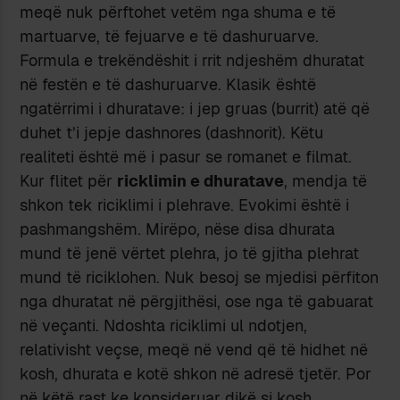
meqë nuk përftohet vetëm nga shuma e të
martuarve, të fejuarve e të dashuruarve.
Formula e trekëndëshit i rrit ndjeshëm dhuratat
në festën e të dashuruarve. Klasik është
ngatërrimi i dhuratave: i jep gruas (burrit) atë që
duhet t’i jepje dashnores (dashnorit). Këtu
realiteti është më i pasur se romanet e filmat.
Kur flitet për
ricklimin e dhuratave
, mendja të
shkon tek riciklimi i plehrave. Evokimi është i
pashmangshëm. Mirëpo, nëse disa dhurata
mund të jenë vërtet plehra, jo të gjitha plehrat
mund të riciklohen. Nuk besoj se mjedisi përfiton
nga dhuratat në përgjithësi, ose nga të gabuarat
në veçanti. Ndoshta riciklimi ul ndotjen,
relativisht veçse, meqë në vend që të hidhet në
kosh, dhurata e kotë shkon në adresë tjetër. Por
në këtë rast ke konsideruar dikë si kosh