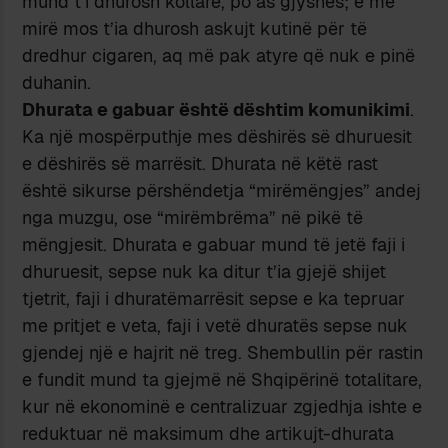
mund t’i dhurosh kollare, po as gjyshes; e më
mirë mos t’ia dhurosh askujt kutinë për të
dredhur cigaren, aq më pak atyre që nuk e pinë
duhanin.
Dhurata e gabuar është dështim komunikimi
.
Ka një mospërputhje mes dëshirës së dhuruesit
e dëshirës së marrësit. Dhurata në këtë rast
është sikurse përshëndetja “mirëmëngjes” andej
nga muzgu, ose “mirëmbrëma” në pikë të
mëngjesit. Dhurata e gabuar mund të jetë faji i
dhuruesit, sepse nuk ka ditur t’ia gjejë shijet
tjetrit, faji i dhuratëmarrësit sepse e ka tepruar
me pritjet e veta, faji i vetë dhuratës sepse nuk
gjendej një e hajrit në treg. Shembullin për rastin
e fundit mund ta gjejmë në Shqipërinë totalitare,
kur në ekonominë e centralizuar zgjedhja ishte e
reduktuar në maksimum dhe artikujt-dhurata