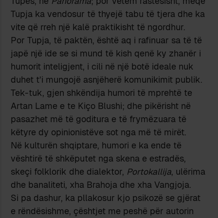
Tupes, në
Panorama
; por vetëm rastësisht, meqë
Tupja ka vendosur të thyejë tabu të tjera dhe ka
vite që rreh një kalë praktikisht të ngordhur.
Por Tupja, të paktën, është aq i rafinuar sa të të
japë një ide se si mund të kish qenë ky zhanër i
humorit inteligjent, i cili në një botë ideale nuk
duhet t’i mungojë asnjëherë komunikimit publik.
Tek-tuk, gjen shkëndija humori të mprehtë te
Artan Lame e te Kiço Blushi; dhe pikërisht në
pasazhet më të goditura e të frymëzuara të
këtyre dy opinionistëve sot nga më të mirët.
Në kulturën shqiptare, humori e ka ende të
vështirë të shkëputet nga skena e estradës,
skeçi folklorik dhe dialektor,
Portokallija
, ulërima
dhe banaliteti, xha Brahoja dhe xha Vangjoja.
Si pa dashur, ka pllakosur kjo psikozë se gjërat
e rëndësishme, çështjet me peshë për autorin