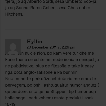
tjera, jo aq Alberto Sordi, sesa Umberto Eco-ja;
jo aq Sacha-Baron Cohen, sesa Christopher
Hitchens.
Hyllin
20 December 2011 at 2:29 pm
Ameriken nuk e njoh, po kam verejtur dhe me
kane thene se eshte ne mode ironia e nenqeshja
ne publicistike, plus qe filozofia e take it easy
nga bota anglo-saksone e ka burimin.
Nuk mund te perkufizohet dukuria me emra te
perveçem, po psh i ashtuquajtur humor anglez (
qe perdoret si tallje ne Shqiperi, tip humor aq i
holle saqe i padukshem) eshte produkt i shek
18-19.