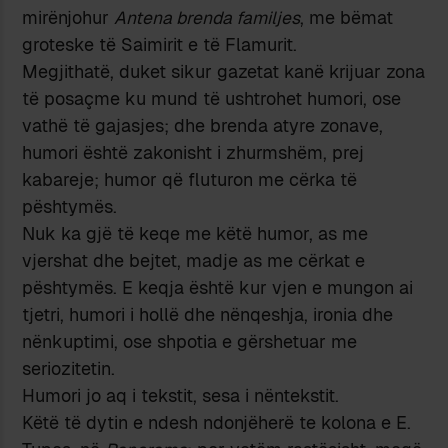
mirënjohur
Antena brenda familjes
, me bëmat
groteske të Saimirit e të Flamurit.
Megjithatë, duket sikur gazetat kanë krijuar zona
të posaçme ku mund të ushtrohet humori, ose
vathë të gajasjes; dhe brenda atyre zonave,
humori është zakonisht i zhurmshëm, prej
kabareje; humor që fluturon me cërka të
pështymës.
Nuk ka gjë të keqe me këtë humor, as me
vjershat dhe bejtet, madje as me cërkat e
pështymës. E keqja është kur vjen e mungon ai
tjetri, humori i hollë dhe nënqeshja, ironia dhe
nënkuptimi, ose shpotia e gërshetuar me
seriozitetin.
Humori jo aq i tekstit, sesa i nëntekstit.
Këtë të dytin e ndesh ndonjëherë te kolona e E.