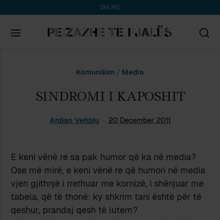
DHURO
Search
Komunikim
/
Media
for:
SINDROMI I KAPOSHIT
Ardian Vehbiu
20 December 2011
E keni vënë re sa pak humor që ka në media?
Ose më mirë, e keni vënë re që humori në media
vjen gjithnjë i rrethuar me kornizë, i shënjuar me
tabela, që të thonë: ky shkrim tani është për të
qeshur, prandaj qesh të lutem?