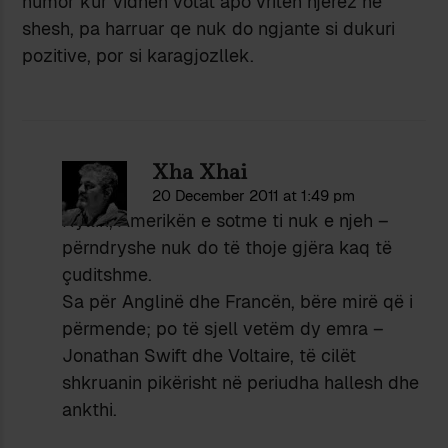
humor kur vidhen votat apo vriten njerez ne
shesh, pa harruar qe nuk do ngjante si dukuri
pozitive, por si karagjozllek.
Xha Xhai
20 December 2011 at 1:49 pm
Hyllin, Amerikën e sotme ti nuk e njeh –
përndryshe nuk do të thoje gjëra kaq të
çuditshme.
Sa për Anglinë dhe Francën, bëre mirë që i
përmende; po të sjell vetëm dy emra –
Jonathan Swift dhe Voltaire, të cilët
shkruanin pikërisht në periudha hallesh dhe
ankthi.