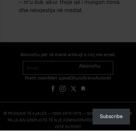
– m’u duk sikur thoje që i mungon ironia
dhe nënqeshja në mediat.
Abonohu për të marrë artikujt e rinj me email.
Email
Abonohu
Rreth nesh
Merr pjes​​ë​
Dhuro
Arkivi
Autorët
© PEIZAZHE TË FJALËS — ISSN 2475-1375 — NDALOHET RIPRODHIMI
Subscribe
PA LEJEN EKSPLICITE TË NJË ADMINISTRATORI TË FAQES OSE TË
VETË AUTORIT.