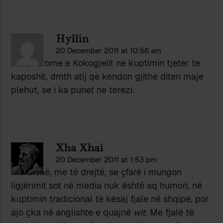
Hyllin
20 December 2011 at 10:56 am
P.s sindrome e Kokogjelit ne kuptimin tjeter te
kaposhit, dmth atij qe kendon gjithe diten maje
plehut, se i ka punet ne terezi.
Xha Xhai
20 December 2011 at 1:53 pm
Më thonë, me të drejtë, se çfarë i mungon
ligjërimit sot në media nuk është aq humori, në
kuptimin tradicional të kësaj fjale në shqipe, por
ajo çka në anglishte e quajnë
wit
. Me fjalë të