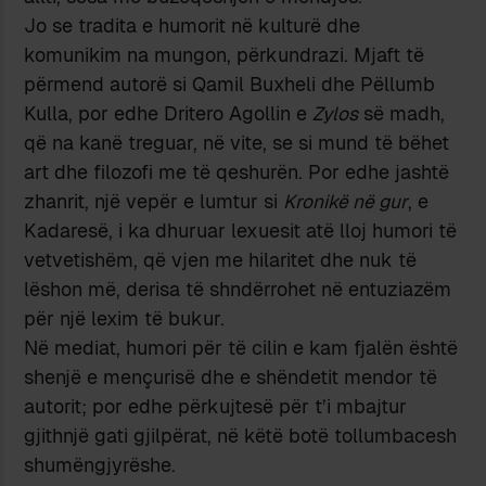
Jo se tradita e humorit në kulturë dhe
komunikim na mungon, përkundrazi. Mjaft të
përmend autorë si Qamil Buxheli dhe Pëllumb
Kulla, por edhe Dritero Agollin e
Zylos
së madh,
që na kanë treguar, në vite, se si mund të bëhet
art dhe filozofi me të qeshurën. Por edhe jashtë
zhanrit, një vepër e lumtur si
Kronikë në gur
, e
Kadaresë, i ka dhuruar lexuesit atë lloj humori të
vetvetishëm, që vjen me hilaritet dhe nuk të
lëshon më, derisa të shndërrohet në entuziazëm
për një lexim të bukur.
Në mediat, humori për të cilin e kam fjalën është
shenjë e mençurisë dhe e shëndetit mendor të
autorit; por edhe përkujtesë për t’i mbajtur
gjithnjë gati gjilpërat, në këtë botë tollumbacesh
shumëngjyrëshe.