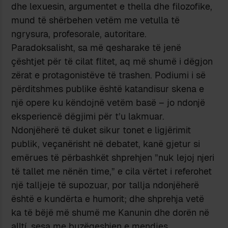
dhe lexuesin, argumentet e thella dhe filozofike,
mund të shërbehen vetëm me vetulla të
ngrysura, profesorale, autoritare.
Paradoksalisht, sa më qesharake të jenë
çështjet për të cilat flitet, aq më shumë i dëgjon
zërat e protagonistëve të trashen. Podiumi i së
përditshmes publike është katandisur skena e
një opere ku këndojnë vetëm basë – jo ndonjë
eksperiencë dëgjimi për t’u lakmuar.
Ndonjëherë të duket sikur tonet e ligjërimit
publik, veçanërisht në debatet, kanë gjetur si
emërues të përbashkët shprehjen ”nuk lejoj njeri
të tallet me nënën time,” e cila vërtet i referohet
një talljeje të supozuar, por tallja ndonjëherë
është e kundërta e humorit; dhe shprehja vetë
ka të bëjë më shumë me Kanunin dhe dorën në
alltí, sesa me buzëqeshjen e mendjes.