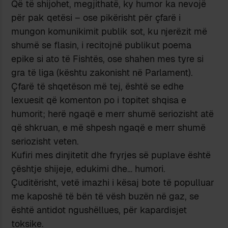
Që të shijohet, megjithatë, ky humor ka nevojë
për pak qetësi – ose pikërisht për çfarë i
mungon komunikimit publik sot, ku njerëzit më
shumë se flasin, i recitojnë publikut poema
epike si ato të Fishtës, ose shahen mes tyre si
gra të liga (kështu zakonisht në Parlament).
Çfarë të shqetëson më tej, është se edhe
lexuesit që komenton po i topitet shqisa e
humorit; herë ngaqë e merr shumë seriozisht atë
që shkruan, e më shpesh ngaqë e merr shumë
seriozisht veten.
Kufiri mes dinjitetit dhe fryrjes së puplave është
çështje shijeje, edukimi dhe… humori.
Çuditërisht, vetë imazhi i kësaj bote të populluar
me kaposhë të bën të vësh buzën në gaz, se
është antidot ngushëllues, për kapardisjet
toksike.