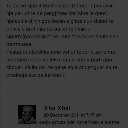
Ta zeme Qamil Buxheli apo Driteroi, i perkasin
nje periudhe qe pergjithesisht ishte ‘e qete’,
njerezit e dinin çdo benin e çfare nuk duhet te
benin, e ardhmja paraqitej gjithnje e
sigurte(pavaresisht se ishte falso) per shumicen
derrmuese.
Pastaj publicistika jone eshte teper e zene me
nxjerrjen e ndonje leku nga x apo y parti apo
shoqeri civile per te qene aq e shpenguar sa te
prodhoje ate qe kerkon ti.
Xha Xhai
20 December 2011 at 7:47 pm
Të kisha keqkuptuar për Amerikën e sotme