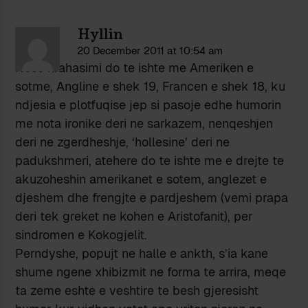
Hyllin
20 December 2011 at 10:54 am
Nese krahasimi do te ishte me Ameriken e
sotme, Angline e shek 19, Francen e shek 18, ku
ndjesia e plotfuqise jep si pasoje edhe humorin
me nota ironike deri ne sarkazem, nenqeshjen
deri ne zgerdheshje, ‘hollesine’ deri ne
padukshmeri, atehere do te ishte me e drejte te
akuzoheshin amerikanet e sotem, anglezet e
djeshem dhe frengjte e pardjeshem (vemi prapa
deri tek greket ne kohen e Aristofanit), per
sindromen e Kokogjelit.
Perndyshe, popujt ne halle e ankth, s’ia kane
shume ngene xhibizmit ne forma te arrira, meqe
ta zeme eshte e veshtire te besh gjeresisht