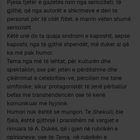
Pjesa tjetër e gazetës nxin nga serioziteti; të
gjithë, që nga autorët e shkrimeve e deri te
personat për të cilët flitet, e marrin veten shumë
seriozisht.
Këtë unë do ta quaja sindromi e kaposhit, sepse
kaposhi, nga të gjithë shpendët, më duket ai që
ka më pak humor.
Tema nga më të lehtat, për kulturën dhe
spektaklin; ose për jetën e përditshme dhe
çikërrimat e celebrities-ve, përcillen me tone
simfonike; sikur protagonistët të jenë përballur
befas me transhendencën ose të kenë
komunikuar me hyjninë.
Humori nuk është se mungon. Te
Shekulli
, bie
fjala, është gjithnjë i pranishëm në vargjet e
rimuara të A. Dukës, që i gjen në rubrikën e
opinioneve; ose te
Tema,
në rubrikën e