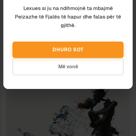
Lexues si ju na ndihmojnë ta mbajmë
Shkrimtari, publicisti dhe studiuesi i
Peizazhe të Fjalës të hapur dhe falas për të
gjuhës shqipe Ardian Vehbiu, autor i mbi 20 librave
gjithë.
në eseistikë dhe fiction dhe njëherazi anëtar i
jashtëm i Akademisë së Shkencave të Shqipërisë,
është një nga themeluesit dhe botuesit e revistës
“Peizazhe të fjalës”.
DHURO SOT
Më vonë
TË NGJASHME