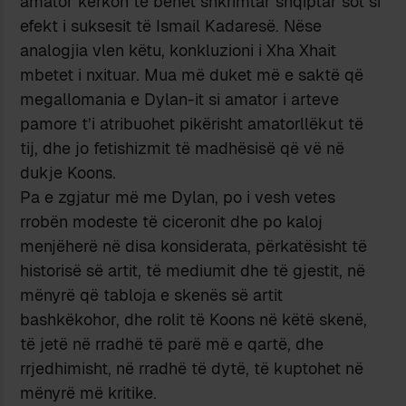
amator kërkon të bëhet shkrimtar shqiptar sot si
efekt i suksesit të Ismail Kadaresë. Nëse
analogjia vlen këtu, konkluzioni i Xha Xhait
mbetet i nxituar. Mua më duket më e saktë që
megallomania e Dylan-it si amator i arteve
pamore t’i atribuohet pikërisht amatorllëkut të
tij, dhe jo fetishizmit të madhësisë që vë në
dukje Koons.
Pa e zgjatur më me Dylan, po i vesh vetes
rrobën modeste të ciceronit dhe po kaloj
menjëherë në disa konsiderata, përkatësisht të
historisë së artit, të mediumit dhe të gjestit, në
mënyrë që tabloja e skenës së artit
bashkëkohor, dhe rolit të Koons në këtë skenë,
të jetë në rradhë të parë më e qartë, dhe
rrjedhimisht, në rradhë të dytë, të kuptohet në
mënyrë më kritike.