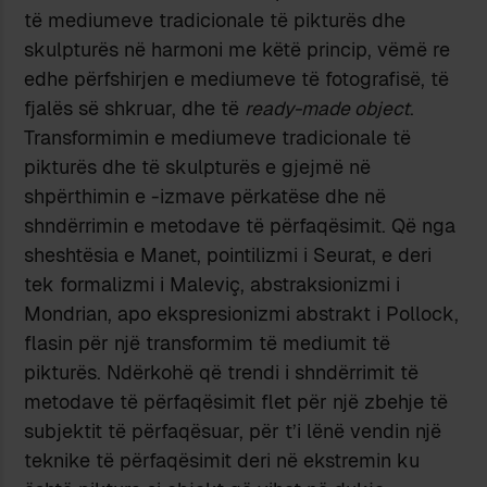
të mediumeve tradicionale të pikturës dhe
skulpturës në harmoni me këtë princip, vëmë re
edhe përfshirjen e mediumeve të fotografisë, të
fjalës së shkruar, dhe të
ready-made object
.
Transformimin e mediumeve tradicionale të
pikturës dhe të skulpturës e gjejmë në
shpërthimin e -izmave përkatëse dhe në
shndërrimin e metodave të përfaqësimit. Që nga
sheshtësia e Manet, pointilizmi i Seurat, e deri
tek formalizmi i Maleviç, abstraksionizmi i
Mondrian, apo ekspresionizmi abstrakt i Pollock,
flasin për një transformim të mediumit të
pikturës. Ndërkohë që trendi i shndërrimit të
metodave të përfaqësimit flet për një zbehje të
subjektit të përfaqësuar, për t’i lënë vendin një
teknike të përfaqësimit deri në ekstremin ku