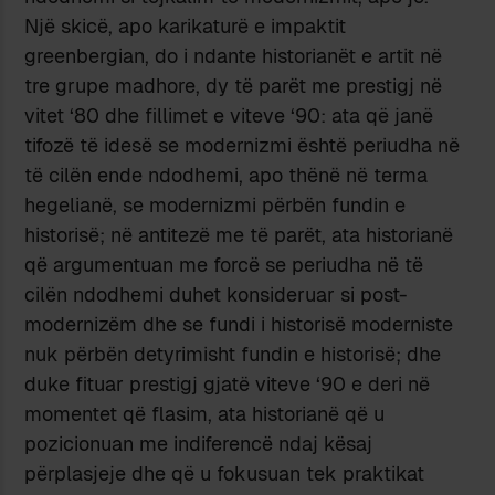
Një skicë, apo karikaturë e impaktit
greenbergian, do i ndante historianët e artit në
tre grupe madhore, dy të parët me prestigj në
vitet ‘80 dhe fillimet e viteve ‘90: ata që janë
tifozë të idesë se modernizmi është periudha në
të cilën ende ndodhemi, apo thënë në terma
hegelianë, se modernizmi përbën fundin e
historisë; në antitezë me të parët, ata historianë
që argumentuan me forcë se periudha në të
cilën ndodhemi duhet konsideruar si post-
modernizëm dhe se fundi i historisë moderniste
nuk përbën detyrimisht fundin e historisë; dhe
duke fituar prestigj gjatë viteve ‘90 e deri në
momentet që flasim, ata historianë që u
pozicionuan me indiferencë ndaj kësaj
përplasjeje dhe që u fokusuan tek praktikat