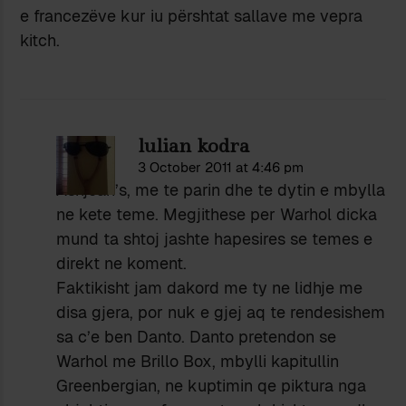
e francezëve kur iu përshtat sallave me vepra
kitch.
lulian kodra
3 October 2011 at 4:46 pm
Asnjean’s, me te parin dhe te dytin e mbylla
ne kete teme. Megjithese per Warhol dicka
mund ta shtoj jashte hapesires se temes e
direkt ne koment.
Faktikisht jam dakord me ty ne lidhje me
disa gjera, por nuk e gjej aq te rendesishem
sa c’e ben Danto. Danto pretendon se
Warhol me Brillo Box, mbylli kapitullin
Greenbergian, ne kuptimin qe piktura nga