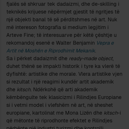
fjalës së shkruar tek dadaizmi, dhe de-skilling i
teknikës krijuese nëpërmjet gjestit të ngritjes të
një objekti banal të së përditshmes në art. Nuk
më intereson fotografia si medium legjitim i
Arteve Fine; të interesuarve për këtë çështje u
rekomandoj esenë e Walter Benjamin
Vepra e
Artit në Moshën e Riprodhimit Mekanik
.
Sa i përket dadaizmit dhe
ready-made object
,
duhet thënë se impakti historik i tyre ka vlerë të
dyfishtë: artistike dhe morale. Vlera artistike vjen
si rezultat i një reagimi kundër artit akademik
dhe
kitsch
. Ndërkohë që arti akademik
këmbëngulte tek klasicizmi i Rilindjes Europiane
si i vetmi model i vlefshëm në art, në sheshet
europiane, kartolinat me Mona Lizën dhe
kitsch
-i
që mëtonte të riprodhonte efektet e Rilindjes
përbënte një industri turizmi dhe kontrolli