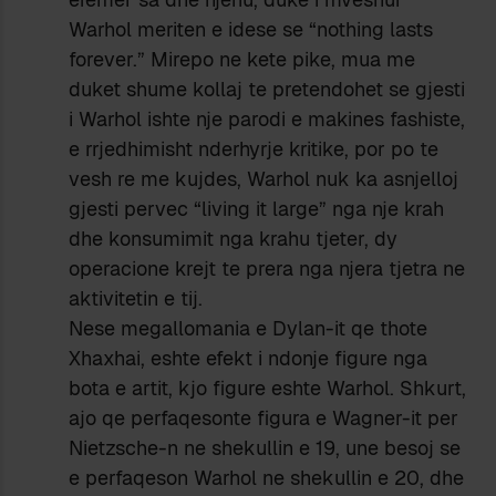
Warhol meriten e idese se “nothing lasts
forever.” Mirepo ne kete pike, mua me
duket shume kollaj te pretendohet se gjesti
i Warhol ishte nje parodi e makines fashiste,
e rrjedhimisht nderhyrje kritike, por po te
vesh re me kujdes, Warhol nuk ka asnjelloj
gjesti pervec “living it large” nga nje krah
dhe konsumimit nga krahu tjeter, dy
operacione krejt te prera nga njera tjetra ne
aktivitetin e tij.
Nese megallomania e Dylan-it qe thote
Xhaxhai, eshte efekt i ndonje figure nga
bota e artit, kjo figure eshte Warhol. Shkurt,
ajo qe perfaqesonte figura e Wagner-it per
Nietzsche-n ne shekullin e 19, une besoj se
e perfaqeson Warhol ne shekullin e 20, dhe