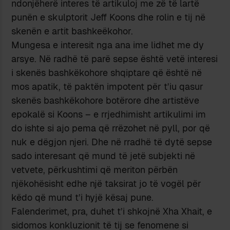
ndonjëherë interes të artikuloj me zë të lartë
punën e skulptorit Jeff Koons dhe rolin e tij në
skenën e artit bashkeëkohor.
Mungesa e interesit nga ana ime lidhet me dy
arsye. Në radhë të parë sepse është vetë interesi
i skenës bashkëkohore shqiptare që është në
mos apatik, të paktën impotent për t’iu qasur
skenës bashkëkohore botërore dhe artistëve
epokalë si Koons – e rrjedhimisht artikulimi im
do ishte si ajo pema që rrëzohet në pyll, por që
nuk e dëgjon njeri. Dhe në rradhë të dytë sepse
sado interesant që mund të jetë subjekti në
vetvete, përkushtimi që meriton përbën
njëkohësisht edhe një taksirat jo të vogël për
këdo që mund t’i hyjë kësaj pune.
Falenderimet, pra, duhet t’i shkojnë Xha Xhait, e
sidomos konkluzionit të tij se fenomene si