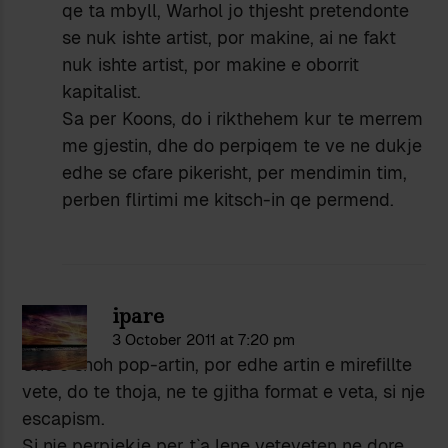
qe ta mbyll, Warhol jo thjesht pretendonte
se nuk ishte artist, por makine, ai ne fakt
nuk ishte artist, por makine e oborrit
kapitalist.
Sa per Koons, do i rikthehem kur te merrem
me gjestin, dhe do perpiqem te ve ne dukje
edhe se cfare pikerisht, per mendimin tim,
perben flirtimi me kitsch-in qe permend.
ipare
3 October 2011 at 7:20 pm
Une e shoh pop-artin, por edhe artin e mirefillte
vete, do te thoja, ne te gjitha format e veta, si nje
escapism.
Si nje perpjekje per t`a lene veteveten ne dore