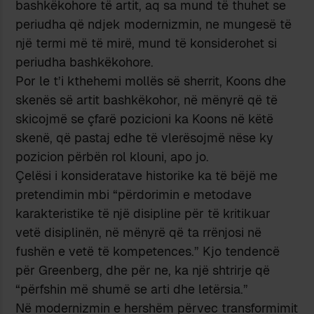
bashkëkohore të artit, aq sa mund të thuhet se
periudha që ndjek modernizmin, ne mungesë të
një termi më të mirë, mund të konsiderohet si
periudha bashkëkohore.
Por le t’i kthehemi mollës së sherrit, Koons dhe
skenës së artit bashkëkohor, në mënyrë që të
skicojmë se çfarë pozicioni ka Koons në këtë
skenë, që pastaj edhe të vlerësojmë nëse ky
pozicion përbën rol klouni, apo jo.
Çelësi i konsideratave historike ka të bëjë me
pretendimin mbi “përdorimin e metodave
karakteristike të një disipline për të kritikuar
vetë disiplinën, në mënyrë që ta rrënjosi në
fushën e vetë të kompetences.” Kjo tendencë
për Greenberg, dhe për ne, ka një shtrirje që
“përfshin më shumë se arti dhe letërsia.”
Në modernizmin e hershëm përvec transformimit