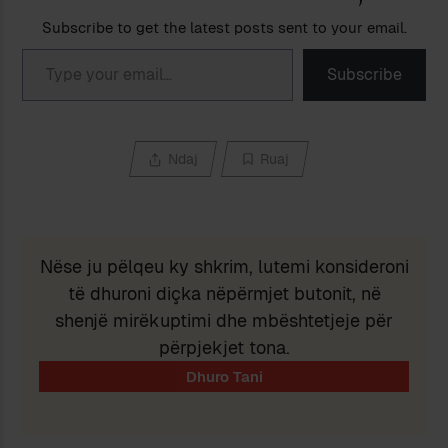
Subscribe to get the latest posts sent to your email.
Type your email…
Subscribe
Ndaj
Ruaj
Nëse ju pëlqeu ky shkrim, lutemi konsideroni
të dhuroni diçka nëpërmjet butonit, në
shenjë mirëkuptimi dhe mbështetjeje për
përpjekjet tona.