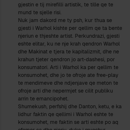
gjestin e tij mirefilli artistik, te tille qe te
mund te sjelle risi.
Nuk jam dakord me ty psh, kur thua se
gjesti i Warhol kishte per qellim qe ta bente
njeriun e thjeshte artist. Perkundrazi, gjesti
eshte elitar, ku ne nje krah qendron Warhol
dhe Makinat e tjera te kapitalizmit, dhe ne
krahun tjeter qendron jo art-dashesi, por
konsumatori. Arti i Warhol ka per qellim te
konsumohet, dhe jo te ofroje ate free-play
te mendimeve dhe ndjenjave qe meton te
ofroje arti dhe nepermjet se cilit publiku
arrin te emancipohet.
Shumekush, perfshij dhe Danton, ketu, e ka
lidhur faktin qe qellimi i Warhol eshte te
konsumohet, me faktin se arti eshte po aq
efemer sa dhe njeriu, duke i mveshur