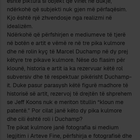
është piktura si objekt që vihet në dukje,
ndërkohë që subjekti nuk gjen më përfaqësim.
Kjo është një zhvendosje nga realizmi në
idealizëm.
Ndërkohë që përfshirjen e mediumeve të tjerë
në botën e artit e vëmë re në tre pika kulmore
dhe në rolin kyç të Marcel Duchamp në dy prej
këtyre tre pikave kulmore. Nëse do flasim për
klounë, historia e artit ia ka rezervuar këtë rol
subversiv dhe të respektuar pikërisht Duchamp-
it. Duke pasur parasysh këtë figurë madhore të
historisë së artit, rezervoj të drejtën të shprehem
se Jeff Koons nuk e meriton titullin “kloun me
patentë.” Por cilat janë këto dy pika kulmore
dhe cili është roli i Duchamp?
Tre pikat kulmore janë fotografia si medium
legjitim i Arteve Fine, përfshirja e fotografisë dhe