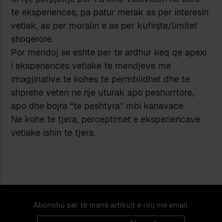
te eksperiences, pa patur merak as per interesin
vetiak, as per moralin e as per kufinjte/limitet
shoqerore.
Por mendoj se eshte per te ardhur keq qe apexi
i eksperiences vetiake te mendjeve me
imagjinative te kohes te permblidhet dhe te
shprehe veten ne nje uturak apo peshurrtore,
apo dhe bojra “te peshtyra” mbi kanavace.
Ne kohe te tjera, perceptimet e eksperiencave
vetiake ishin te tjera.
Abonohu për të marrë artikujt e rinj me email.
Email