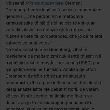
Në esenë
Piktura moderniste
, Clement
Greenberg hedh idenë se “esenca e modernizmit
qëndron […] në përdorimin e metodave
karakteristike të një disipline për të kritikuar
vetë disiplinën, në mënyrë që ta rrënjosi në
fushën e vetë të kompetencës, dhe jo që të jetë
subversive ndaj vetes.”
Në këtë konstatim të Greenberg, vihet re
menjëherë që modernizmi nuk është thjesht një
rrymë historike e mbyllur për kohën (1960) por
një qëllim ende në funksion. Analiza që ofron
Greenberg është e rrënjosur në situatën
moderniste, dhe aq me influencë sa dhe efekti i
kësaj analize ishte një debat historik që vetëm
së voni është zbehur në lidhje me faktin se
duhet apo jo ta konsiderojmë periudhën ku
ndodhemi si tejkalim të modernizmit, apo jo.