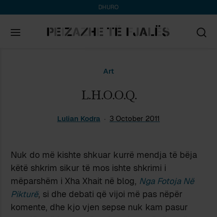
DHURO
Search
Art
for:
L.H.O.O.Q.
Lulian Kodra
3 October 2011
Nuk do më kishte shkuar kurrë mendja të bëja
këtë shkrim sikur të mos ishte shkrimi i
mëparshëm i Xha Xhait në blog,
Nga Fotoja Në
Pikturë
, si dhe debati që vijoi më pas nëpër
komente, dhe kjo vjen sepse nuk kam pasur