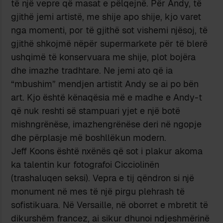
të një vepre që masat e pëlqejnë. Për Andy, të
gjithë jemi artistë, me shije apo shije, kjo varet
nga momenti, por të gjithë sot vishemi njësoj, të
gjithë shkojmë nëpër supermarkete për të blerë
ushqimë të konservuara me shije, plot bojëra
dhe imazhe tradhtare. Ne jemi ato që ia
“mbushim” mendjen artistit Andy se ai po bën
art. Kjo është kënaqësia më e madhe e Andy-t
që nuk reshti së stampuari yjet e një botë
mishngrënëse, imazhengrënëse deri në ngopje
dhe përplasje më boshllëkun modern.
Jeff Koons është nxënës që sot i plakur akoma
ka talentin kur fotografoi Cicciolinën
(trashaluqen seksi). Vepra e tij qëndron si një
monument në mes të një pirgu plehrash të
sofistikuara. Në Versaille, në oborret e mbretit të
dikurshëm francez, ai sikur dhunoi ndjeshmërinë