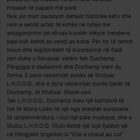
masash të paparë më parë.
Nuk po marr parasysh detajet historike këtu dhe
rolin e secilit artist të kohës në lidhje me
antagonizmin që ofruan kundër këtyre trendeve,
pasi nuk është as vendi as koha. Për hir të termit
kloun dhe legjitimitetit të kurorëzimit në fjalë
jam duke u fokusuar vetëm tek Duchamp.
Përgjigja e dadaizmit dhe Duchamp merr dy
forma. E para nepermjet punës së titulluar
L.H.O.O.Q., dhe e dyta nëpërmjet punës tjetër të
Duchamp, të titulluar
Shatërvani
.
Tek L.H.O.O.Q., Duchamp bleu një kartolinë të
lirë të Mona Lizës në një nga sheshet europiane
të lartpërmendura, i vuri një pale mustaqe, dhe e
titulloi L.H.O.O.Q. Titulli është një lojë fjalësh që
në frëngjisht tingëllon si “Elle a chaud au cul”