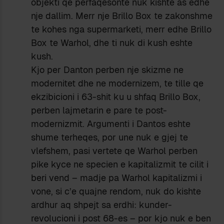
objekti qe perfaqesonte nuk kishte as edhe
nje dallim. Merr nje Brillo Box te zakonshme
te kohes nga supermarketi, merr edhe Brillo
Box te Warhol, dhe ti nuk di kush eshte
kush.
Kjo per Danton perben nje skizme ne
modernitet dhe ne modernizem, te tille qe
ekzibicioni i 63-shit ku u shfaq Brillo Box,
perben lajmetarin e pare te post-
modernizmit. Argumenti i Dantos eshte
shume terheqes, por une nuk e gjej te
vlefshem, pasi vertete qe Warhol perben
pike kyce ne specien e kapitalizmit te cilit i
beri vend – madje pa Warhol kapitalizmi i
vone, si c’e quajne rendom, nuk do kishte
ardhur aq shpejt sa erdhi: kunder-
revolucioni i post 68-es – por kjo nuk e ben