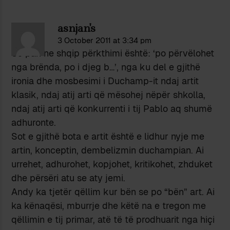
asnjan's
3 October 2011 at 3:34 pm
Së pari ne shqip përkthimi është: ‘po përvëlohet
nga brënda, po i djeg b…’, nga ku del e gjithë
ironia dhe mosbesimi i Duchamp-it ndaj artit
klasik, ndaj atij arti që mësohej nëpër shkolla,
ndaj atij arti që konkurrenti i tij Pablo aq shumë
adhuronte.
Sot e gjithë bota e artit është e lidhur nyje me
artin, konceptin, dembelizmin duchampian. Ai
urrehet, adhurohet, kopjohet, kritikohet, zhduket
dhe përsëri atu se aty jemi.
Andy ka tjetër qëllim kur bën se po “bën” art. Ai
ka kënaqësi, mburrje dhe këtë na e tregon me
qëllimin e tij primar, atë të të prodhuarit nga hiçi