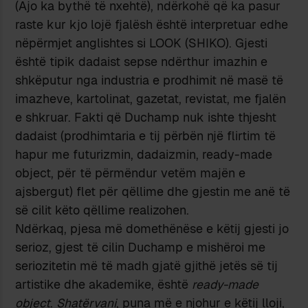
(Ajo ka bythë të nxehtë), ndërkohë që ka pasur
raste kur kjo lojë fjalësh është interpretuar edhe
nëpërmjet anglishtes si LOOK (SHIKO). Gjesti
është tipik dadaist sepse ndërthur imazhin e
shkëputur nga industria e prodhimit në masë të
imazheve, kartolinat, gazetat, revistat, me fjalën
e shkruar. Fakti që Duchamp nuk ishte thjesht
dadaist (prodhimtaria e tij përbën një flirtim të
hapur me futurizmin, dadaizmin, ready-made
object, për të përmëndur vetëm majën e
ajsbergut) flet për qëllime dhe gjestin me anë të
së cilit këto qëllime realizohen.
Ndërkaq, pjesa më domethënëse e këtij gjesti jo
serioz, gjest të cilin Duchamp e mishëroi me
seriozitetin më të madh gjatë gjithë jetës së tij
artistike dhe akademike, është
ready-made
object
.
Shatërvani
, puna më e njohur e këtij lloji,