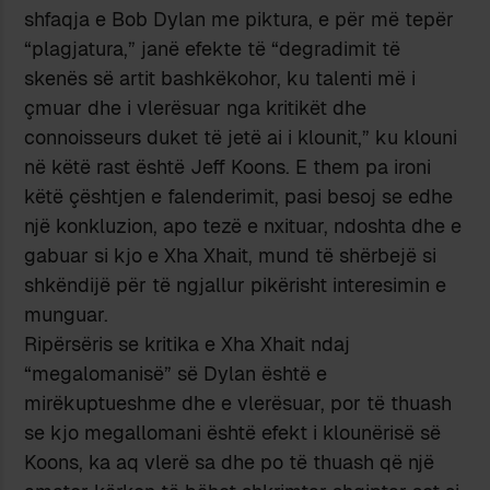
shfaqja e Bob Dylan me piktura, e për më tepër
“plagjatura,” janë efekte të “degradimit të
skenës së artit bashkëkohor, ku talenti më i
çmuar dhe i vlerësuar nga kritikët dhe
connoisseurs duket të jetë ai i klounit,” ku klouni
në këtë rast është Jeff Koons. E them pa ironi
këtë çështjen e falenderimit, pasi besoj se edhe
një konkluzion, apo tezë e nxituar, ndoshta dhe e
gabuar si kjo e Xha Xhait, mund të shërbejë si
shkëndijë për të ngjallur pikërisht interesimin e
munguar.
Ripërsëris se kritika e Xha Xhait ndaj
“megalomanisë” së Dylan është e
mirëkuptueshme dhe e vlerësuar, por të thuash
se kjo megallomani është efekt i klounërisë së
Koons, ka aq vlerë sa dhe po të thuash që një