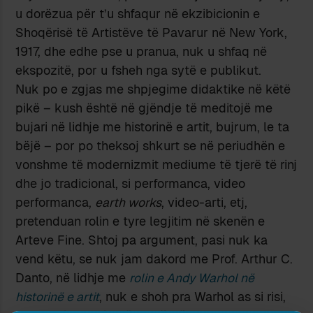
u dorëzua për t’u shfaqur në ekzibicionin e
Shoqërisë të Artistëve të Pavarur në New York,
1917, dhe edhe pse u pranua, nuk u shfaq në
ekspozitë, por u fsheh nga sytë e publikut.
Nuk po e zgjas me shpjegime didaktike në këtë
pikë – kush është në gjëndje të meditojë me
bujari në lidhje me historinë e artit, bujrum, le ta
bëjë – por po theksoj shkurt se në periudhën e
vonshme të modernizmit mediume të tjerë të rinj
dhe jo tradicional, si performanca, video
performanca,
earth works
, video-arti, etj,
pretenduan rolin e tyre legjitim në skenën e
Arteve Fine. Shtoj pa argument, pasi nuk ka
vend këtu, se nuk jam dakord me Prof. Arthur C.
Danto, në lidhje me
rolin e Andy Warhol në
historinë e artit
, nuk e shoh pra Warhol as si risi,