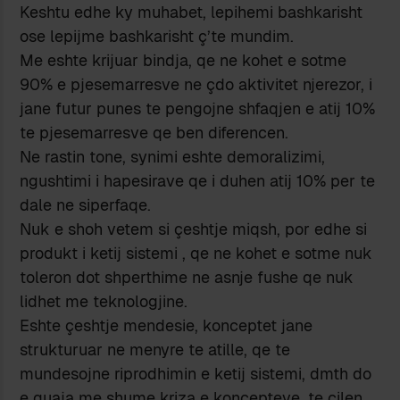
Keshtu edhe ky muhabet, lepihemi bashkarisht
ose lepijme bashkarisht ç’te mundim.
Me eshte krijuar bindja, qe ne kohet e sotme
90% e pjesemarresve ne çdo aktivitet njerezor, i
jane futur punes te pengojne shfaqjen e atij 10%
te pjesemarresve qe ben diferencen.
Ne rastin tone, synimi eshte demoralizimi,
ngushtimi i hapesirave qe i duhen atij 10% per te
dale ne siperfaqe.
Nuk e shoh vetem si çeshtje miqsh, por edhe si
produkt i ketij sistemi , qe ne kohet e sotme nuk
toleron dot shperthime ne asnje fushe qe nuk
lidhet me teknologjine.
Eshte çeshtje mendesie, konceptet jane
strukturuar ne menyre te atille, qe te
mundesojne riprodhimin e ketij sistemi, dmth do
e quaja me shume kriza e koncepteve, te cilen