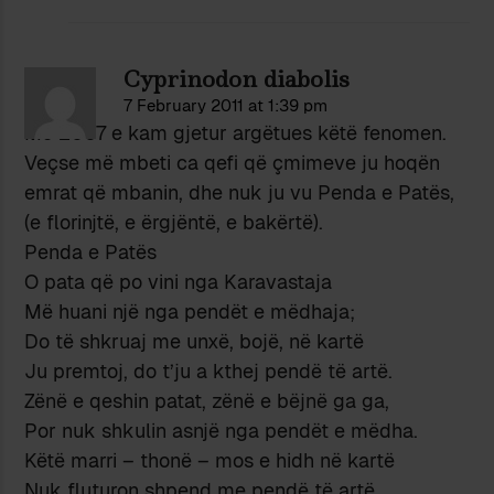
Cyprinodon diabolis
7 February 2011 at 1:39 pm
Më 2007 e kam gjetur argëtues këtë fenomen.
Veçse më mbeti ca qefi që çmimeve ju hoqën
emrat që mbanin, dhe nuk ju vu Penda e Patës,
(e florinjtë, e ërgjëntë, e bakërtë).
Penda e Patës
O pata që po vini nga Karavastaja
Më huani një nga pendët e mëdhaja;
Do të shkruaj me unxë, bojë, në kartë
Ju premtoj, do t’ju a kthej pendë të artë.
Zënë e qeshin patat, zënë e bëjnë ga ga,
Por nuk shkulin asnjë nga pendët e mëdha.
Këtë marri – thonë – mos e hidh në kartë
Nuk fluturon shpend me pendë të artë.