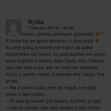
Hyllin
7 February 2011 at 7:49 am
”’ Nejse Hyllin, ceshtje pleshtash gjithandej
”’
S’thone kot qe gjuha shkon ku ti doje maja
Ky ping-pong çmimesh me kujtoi nje pjese
humoristike me Ceken, ku pasi bashke me gruan
bene llogarite e lekeve, keto filanit, keto fistekut,
keto per kete e per ate, ne fund per ushqimin
mujor u ngelen vetem 2 lepirese dhe Cekja i tha
gruas:
– Per 2 javet e para jemi ne rregull, une lepij
timen ti lepi tenden.
– Po pas dy javesh çdo bejme, ia kthen gruaja.
– Pas dy javesh, une lepij tenden ti lepij timen.