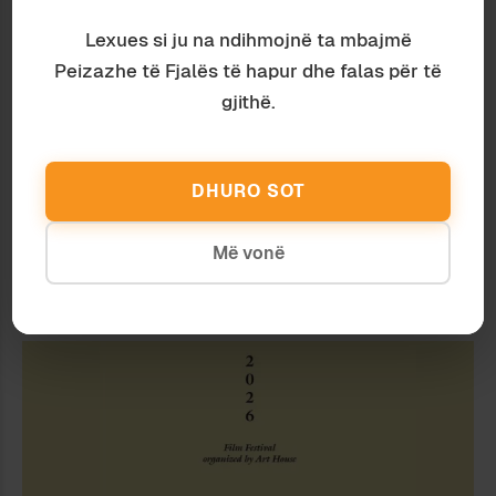
Lexues si ju na ndihmojnë ta mbajmë
Peizazhe të Fjalës të hapur dhe falas për të
gjithë.
DHURO SOT
Më vonë
Letërsi
Ardian Vehbiu
SHKRIMTARI MOSKOVIT