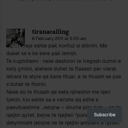
tiranacalling
8 February 2011 at 5:00 am
Sipas meje eshte pak konfuz si shkrim. Me
duket se e ke bere pak lemsh.
Te kuptohemi : nese deshiron te tregosh llumin e
ketij çmimi, atehere duhet te flasesh per vlerat
letrare te atyre qe kane fituar, e te thuash se pse
s’duhet te fitonin.
Nese do te thuash qe keta njiheshin me njeri
tjetrin, kjo eshte sa e vertete aq edhe e
paevitueshme. Jetojne – shume prej tyre – ne te
njejtin qytet, bejne te njejten “pune” keshtu qe
Subscribe
detyrimisht jetojne ne te njejtin ambient e njihen.