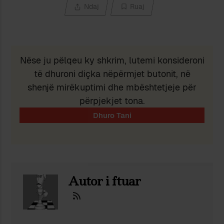
Ndaj
Ruaj
Nëse ju pëlqeu ky shkrim, lutemi konsideroni
të dhuroni diçka nëpërmjet butonit, në
shenjë mirëkuptimi dhe mbështetjeje për
përpjekjet tona.
Autor i ftuar