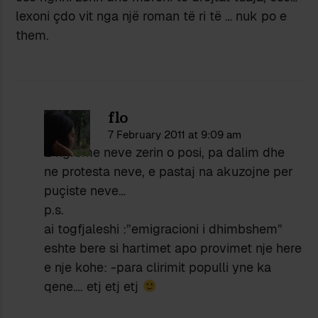
lexoni çdo vit nga një roman të ri të … nuk po e
them.
flo
7 February 2011 at 9:09 am
E ngreme neve zerin o posi, pa dalim dhe
ne protesta neve, e pastaj na akuzojne per
puçiste neve…
p.s.
ai togfjaleshi :”emigracioni i dhimbshem”
eshte bere si hartimet apo provimet nje here
e nje kohe: -para clirimit populli yne ka
qene…. etj etj etj