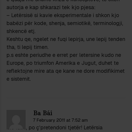
autorja e kap shkarazi tek kjo pjesa:
– Letërsisë si kavie eksperimentale i shkon kjo
babëzi për kode, shenja, semiotikë, terminologji,
shkencë etj.
Keshtu qe, ngelet ne fuqi lepirja, une lepij tenden
tha, ti lepij timen.
p.s eshte periudhe e erret per letersine kudo ne
Europe, po triumfon Amerika e Jugut, duhet te
reflektojne mire ata qe kane ne dore modifikimet
e sistemit.
Ba Bái
7 February 2011 at 7:52 am
Më falni, po ç’pretendoni tjetër! Letërsia