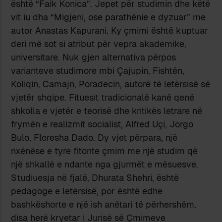
është “Faik Konica”. Jepet për studimin dhe këtë
vit iu dha “Migjeni, ose parathënie e dyzuar” me
autor Anastas Kapurani. Ky çmimi është kuptuar
deri më sot si atribut për vepra akademike,
universitare. Nuk gjen alternativa përpos
varianteve studimore mbi Çajupin, Fishtën,
Koliqin, Camajn, Poradecin, autorë të letërsisë së
vjetër shqipe. Fituesit tradicionalë kanë qenë
shkolla e vjetër e teorisë dhe kritikës letrare në
frymën e realizmit socialist, Alfred Uçi, Jorgo
Bulo, Floresha Dado. Dy vjet përpara, një
nxënëse e tyre fitonte çmim me një studim që
një shkallë e ndante nga gjurmët e mësuesve.
Studiuesja në fjalë, Dhurata Shehri, është
pedagoge e letërsisë, por është edhe
bashkëshorte e një ish anëtari të përhershëm,
disa herë kryetar i Jurisë së Çmimeve