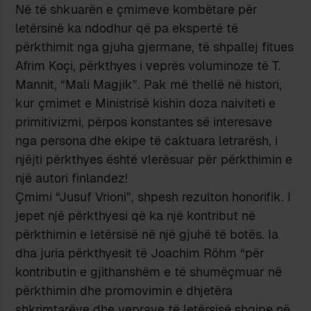
Në të shkuarën e çmimeve kombëtare për
letërsinë ka ndodhur që pa ekspertë të
përkthimit nga gjuha gjermane, të shpallej fitues
Afrim Koçi, përkthyes i veprës voluminoze të T.
Mannit, “Mali Magjik”. Pak më thellë në histori,
kur çmimet e Ministrisë kishin doza naiviteti e
primitivizmi, përpos konstantes së interesave
nga persona dhe ekipe të caktuara letrarësh, i
njëjti përkthyes është vlerësuar për përkthimin e
një autori finlandez!
Çmimi “Jusuf Vrioni”, shpesh rezulton honorifik. I
jepet një përkthyesi që ka një kontribut në
përkthimin e letërsisë në një gjuhë të botës. Ia
dha juria përkthyesit të Joachim Röhm “për
kontributin e gjithanshëm e të shumëçmuar në
përkthimin dhe promovimin e dhjetëra
shkrimtarëve dhe veprave të letërsisë shqipe në