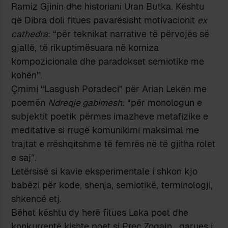
Ramiz Gjinin dhe historiani Uran Butka. Kështu
që Dibra doli fitues pavarësisht motivacionit
ex
cathedra
: “për teknikat narrative të përvojës së
gjallë, të rikuptimësuara në korniza
kompozicionale dhe paradokset semiotike me
kohën”.
Çmimi “Lasgush Poradeci” për Arian Lekën me
poemën
Ndreqje gabimesh
: “për monologun e
subjektit poetik përmes imazheve metafizike e
meditative si rrugë komunikimi maksimal me
trajtat e rrëshqitshme të femrës në të gjitha rolet
e saj”.
Letërsisë si kavie eksperimentale i shkon kjo
babëzi për kode, shenja, semiotikë, terminologji,
shkencë etj.
Bëhet kështu dy herë fitues Leka poet dhe
konkurrentë kishte poet si Preç Zogajn, garues i