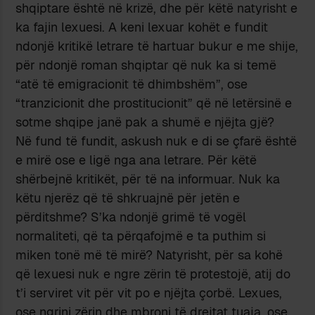
shqiptare është në krizë, dhe për këtë natyrisht e
ka fajin lexuesi. A keni lexuar kohët e fundit
ndonjë kritikë letrare të hartuar bukur e me shije,
për ndonjë roman shqiptar që nuk ka si temë
“atë të emigracionit të dhimbshëm”, ose
“tranzicionit dhe prostitucionit” që në letërsinë e
sotme shqipe janë pak a shumë e njëjta gjë?
Në fund të fundit, askush nuk e di se çfarë është
e mirë ose e ligë nga ana letrare. Për këtë
shërbejnë kritikët, për të na informuar. Nuk ka
këtu njerëz që të shkruajnë për jetën e
përditshme? S’ka ndonjë grimë të vogël
normaliteti, që ta përqafojmë e ta puthim si
miken tonë më të mirë? Natyrisht, për sa kohë
që lexuesi nuk e ngre zërin të protestojë, atij do
t’i serviret vit për vit po e njëjta çorbë. Lexues,
ose ngrini zërin dhe mbroni të drejtat tuaja, ose…