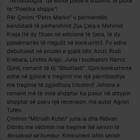
“Tematologjia” që është pjesë e studimit të plotë
te “Poetika shqipe”!
Për Çmimi “Petro Marko” u përmendën
kandidatë të përhershmit Zija Çela e Mehmet
Kraja (të dy fitues në edicione të tjera, të dy
pjesëmarrës të rregullt në konkurrim). Po edhe
debutuesit në prozën e gjatë Idlir Azizi, Rudi
Erebara, Lindita Arapi. Juria i buzëqeshi Ramiz
Gjinit, romanit të tij “Bibollasit”. Gjini konkurronte
edhe në gjininë e tregimit me një përmbledhje
me tregime të zgjedhura (ribotim)! Jehona e
romanit më të mirë shqiptar ka pasur në shtypin
shqiptar së paku një recension, me autor Agron
Tufën.
Çmimin “Mitrush Kuteli” juria ia dha Ridvan
Dibrës me vëllimin me tregime
Në kërkim të
fëmijërisë së humbur
. Konkurrent ishin sërish