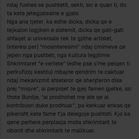
ndaj fushes se pushtetit, sekti, sic e quan ti, do
ta kete jetegjatesine e gjate.
Nga ana tjeter, ka edhe dicka, dicka qe e
tejkalon logjiken e sistemit, dicka qe gati-gati
shfaqet si universale tek te gjithe artistet,
(interesi per) “mosinteresimi” ndaj cmimeve qe
jepen nga pushteti, nga kultura legjitime.
Shkrimtaret “e vertete” (edhe pse s’me pelqen ti
perkufizoj keshtu) mbajne qendrim te caktuar
ndaj mekanizmit shteteror qe shenjteron disa
prej “miqve”, ai perpiqet te gjej famen gjetke, sic
thote Burdje, “ai prodhohet me ate qe ai
kontribuon duke prodhuar”, pa kerkuar enkas qe
pikerisht kete fame t’ja delegoje pushteti. Kjo ka
qene perhere perplasja midis shkrimtarit te
oborrit dhe shkrimtarit te mallkuar.