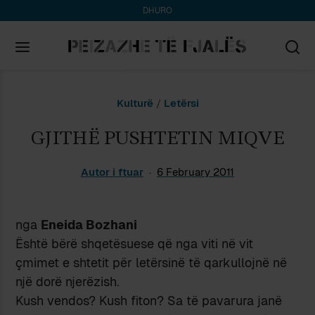
DHURO
Search
Kulturë
/
Letërsi
for:
GJITHË PUSHTETIN MIQVE
Autor i ftuar
6 February 2011
nga
Eneida Bozhani
Është bërë shqetësuese që nga viti në vit
çmimet e shtetit për letërsinë të qarkullojnë në
një dorë njerëzish.
Kush vendos? Kush fiton? Sa të pavarura janë