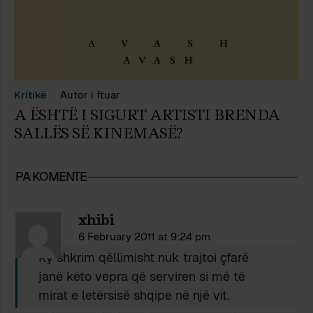
Kritikë
Autor i ftuar
A ËSHTË I SIGURT ARTISTI BRENDA
SALLËS SË KINEMASË?
PA KOMENTE
xhibi
6 February 2011 at 9:24 pm
Ky shkrim qëllimisht nuk trajtoi çfarë
janë këto vepra që serviren si më të
mirat e letërsisë shqipe në një vit.