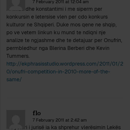
7 February 2011 at 12:04 am
Analiza dhe konstantimi i me siperm per
konkursin e letersise vlen per cdo konkurs
kulturor ne Shqiperi. Duke mos qene ne shqip,
po ve vetem linkun ku mund te ndiqni nje
analize te ngjashme dhe te detajuar per Onufrin,
permbledhur nga Blerina Berberi dhe Kevin
Tummers.
http://ekphrasisstudio.wordpress.com/2011/01/2
0/onufri-competition-in-2010-more-of-the-
same/
flo
7 February 2011 at 2:42 am
“Kryetari i jurisë ia ka shprehur vlerësimin Lekës