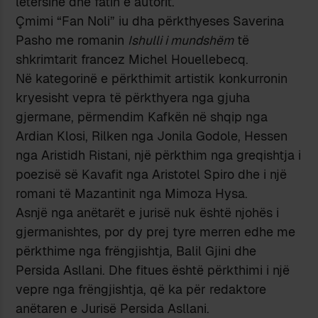
letërsinë dhe fatin e autorit.
Çmimi “Fan Noli” iu dha përkthyeses Saverina
Pasho me romanin
Ishulli i mundshëm
të
shkrimtarit francez Michel Houellebecq.
Në kategorinë e përkthimit artistik konkurronin
kryesisht vepra të përkthyera nga gjuha
gjermane, përmendim Kafkën në shqip nga
Ardian Klosi, Rilken nga Jonila Godole, Hessen
nga Aristidh Ristani, një përkthim nga greqishtja i
poezisë së Kavafit nga Aristotel Spiro dhe i një
romani të Mazantinit nga Mimoza Hysa.
Asnjë nga anëtarët e jurisë nuk është njohës i
gjermanishtes, por dy prej tyre merren edhe me
përkthime nga frëngjishtja, Balil Gjini dhe
Persida Asllani. Dhe fitues është përkthimi i një
vepre nga frëngjishtja, që ka për redaktore
anëtaren e Jurisë Persida Asllani.