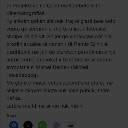
të Projekteve në Qendrën Kombëtare të
Kinematografisë.
Ky shkrim qëllimisht nuk trajtoi çfarë janë këto
vepra që serviren si më të mirat e letërsisë
shqipe në një vit. Shijet që vlerësojnë për risi
prozën arkaike të romanit të Ramiz Gjinit, e
tradhtojnë një juri që vlerëson përkthimin e një
autori vërtet provokativ të letërsisë së sotme
evropiane si Mishel Uelbek (Michel
Houellebecq).
Me çfarë e masin veten autorët shqiptarë, me
shijet e miqve? Miqtë nuk janë publik, thotë
Kafka.
Letërsi me klimë si kjo nuk mbin.
Ndaje: