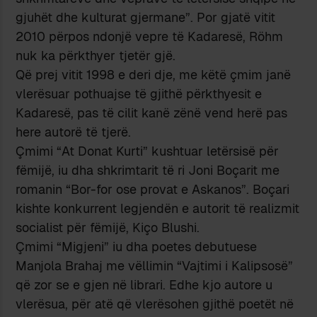
gjuhët dhe kulturat gjermane”. Por gjatë vitit
2010 përpos ndonjë vepre të Kadaresë, Röhm
nuk ka përkthyer tjetër gjë.
Që prej vitit 1998 e deri dje, me këtë çmim janë
vlerësuar pothuajse të gjithë përkthyesit e
Kadaresë, pas të cilit kanë zënë vend herë pas
here autorë të tjerë.
Çmimi “At Donat Kurti” kushtuar letërsisë për
fëmijë, iu dha shkrimtarit të ri Joni Boçarit me
romanin “Bor-for ose provat e Askanos”. Boçari
kishte konkurrent legjendën e autorit të realizmit
socialist për fëmijë, Kiço Blushi.
Çmimi “Migjeni” iu dha poetes debutuese
Manjola Brahaj me vëllimin “Vajtimi i Kalipsosë”
që zor se e gjen në librari. Edhe kjo autore u
vlerësua, për atë që vlerësohen gjithë poetët në