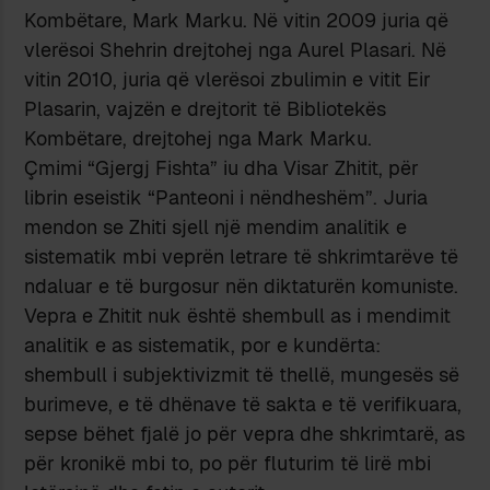
Kombëtare, Mark Marku. Në vitin 2009 juria që
vlerësoi Shehrin drejtohej nga Aurel Plasari. Në
vitin 2010, juria që vlerësoi zbulimin e vitit Eir
Plasarin, vajzën e drejtorit të Bibliotekës
Kombëtare, drejtohej nga Mark Marku.
Çmimi “Gjergj Fishta” iu dha Visar Zhitit, për
librin eseistik “Panteoni i nëndheshëm”. Juria
mendon se Zhiti sjell një mendim analitik e
sistematik mbi veprën letrare të shkrimtarëve të
ndaluar e të burgosur nën diktaturën komuniste.
Vepra e Zhitit nuk është shembull as i mendimit
analitik e as sistematik, por e kundërta:
shembull i subjektivizmit të thellë, mungesës së
burimeve, e të dhënave të sakta e të verifikuara,
sepse bëhet fjalë jo për vepra dhe shkrimtarë, as
për kronikë mbi to, po për fluturim të lirë mbi