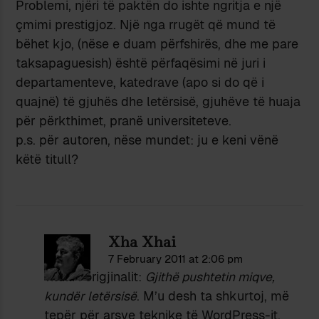
Problemi, njëri të paktën do ishte ngritja e një
çmimi prestigjoz. Një nga rrugët që mund të
bëhet kjo, (nëse e duam përfshirës, dhe me pare
taksapaguesish) është përfaqësimi në juri i
departamenteve, katedrave (apo si do që i
quajnë) të gjuhës dhe letërsisë, gjuhëve të huaja
për përkthimet, pranë universiteteve.
p.s. për autoren, nëse mundet: ju e keni vënë
këtë titull?
Xha Xhai
7 February 2011 at 2:06 pm
Titulli i origjinalit:
Gjithë pushtetin miqve,
kundër letërsisë
. M’u desh ta shkurtoj, më
tepër për arsye teknike të WordPress-it.