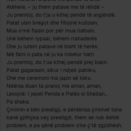
Atëhere, – ju them patave me të rëndë –
Ju premtoj, do t’ja u kthej pendë të argjëndë.
Patat ulen bregut dhe fillojnë kullosin,
Mua s’më flasin por për mua llafosin.
Unë bëhem lypsar, bëhem rrahaderës
Dhe ju lutem patave në bisht të herës:
Më falni o pata në ju ka mbetur hatri
Ju premtoj, do t’ua kthej pendë prej bakri.
Patat gagarasin, sikur i ndjek patoku,
Dhe me ceremoni ma japin së toku.
Ndërsa duan ta pranoj me aman, aman,
Lexojnë: I jepet Penda e Patës si Shejtan…
Pa shaka.
Çmimin e bën prestigji, e përderisa çmimet tona
kanë gjithçka veç prestigjit, them se nuk është
problem, e pa qënë problem s’ke ç’të zgjidhësh.