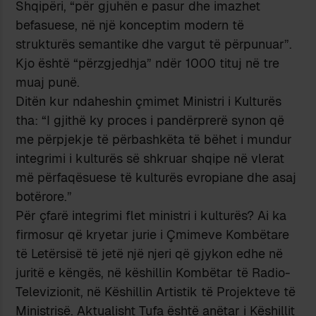
Shqipëri, “për gjuhën e pasur dhe imazhet
befasuese, në një konceptim modern të
strukturës semantike dhe vargut të përpunuar”.
Kjo është “përzgjedhja” ndër 1000 tituj në tre
muaj punë.
Ditën kur ndaheshin çmimet Ministri i Kulturës
tha: “I gjithë ky proces i pandërprerë synon që
me përpjekje të përbashkëta të bëhet i mundur
integrimi i kulturës së shkruar shqipe në vlerat
më përfaqësuese të kulturës evropiane dhe asaj
botërore.”
Për çfarë integrimi flet ministri i kulturës? Ai ka
firmosur që kryetar jurie i Çmimeve Kombëtare
të Letërsisë të jetë një njeri që gjykon edhe në
juritë e këngës, në këshillin Kombëtar të Radio-
Televizionit, në Këshillin Artistik të Projekteve të
Ministrisë. Aktualisht Tufa është anëtar i Këshillit