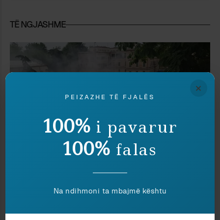
TË NGJASHME
×
PEIZAZHE TË FJALËS
100%
i pavarur
100%
falas
Kritikë
Elsa Demo
Na ndihmoni ta mbajmë kështu
NGA NJË SHESH NË TJETRIN