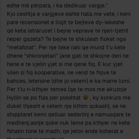
edhe më përpara, i ka dedikuar vargje.”
Kjo ceshtja e vargjeve eshte hata me vete, i keni
pare recensionet e llojit te bejteve dy-lekeshe
qe keta letrarucet i bejne veprave te njeri-tjetrit
neper gazeta? Te bejne te shkulesh floket nga
“metaforat”. Per nje teke raki qe mund t’u kete
dhene “shkronjetari” jane gati te shkojne deri ne
hene e te vjelin yjet si me qene fiq. E kur yjet
vilen si fiq kooperative, ne vend te fiqve te
bahces, letersine (dhe jo vetem) e ka marre lumi.
Per t’iu ri-kthyer temes (qe te mos me akuzoje
Hyllin se po flas per pleshtat
, ky konkurs me
duket thjesht e vetem nje kthim qokash), se ne
shqiptaret kemi qelluar sederlinj e namusqare te
medhenj;asnje qoke nuk leme pa kthyer ne kete
fshatin tone te madh, qe jeton ende koherat e