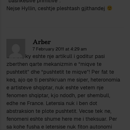
“bashkesive primitive”.
Nejse Hyllin, ceshtje pleshtash gjithandej
Arber
7 February 2011 at 4:29 am
Eneida, ky eshte nje artikull i goditur pasi
zberthen qarte mekanizmin e “miqve te
pushtetit” dhe “pushtetit te miqve”! Per fat te
keq, ajo qe ti pershkruan me siper, heteronomia
e artisteve shqiptar, nuk eshte vetem nje
fenomen shqiptar, kjo ndodh, per shembull,
edhe ne France. Letersia nuk i ben dot
abstraksion te plote pushtetit. Vecse tek ne,
fenomeni eshte shume here me i theksuar. Per
sa kohe fusha e letersise nuk fiton autonomi