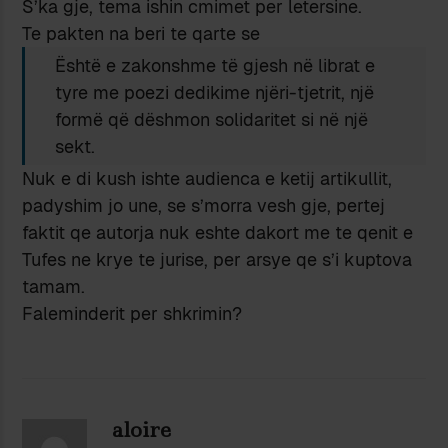
S’ka gje, tema ishin cmimet per letersine.
Te pakten na beri te qarte se
Është e zakonshme të gjesh në librat e
tyre me poezi dedikime njëri-tjetrit, një
formë që dëshmon solidaritet si në një
sekt.
Nuk e di kush ishte audienca e ketij artikullit,
padyshim jo une, se s’morra vesh gje, pertej
faktit qe autorja nuk eshte dakort me te qenit e
Tufes ne krye te jurise, per arsye qe s’i kuptova
tamam.
Faleminderit per shkrimin?
aloire