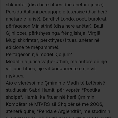
shkrimtar (disa herë fitues dhe anëtar i jurisë),
Persida Asllani pedagoge e letërsisë (disa herë
anëtare e jurisë), Bardhyl Londo, poet, burokrat,
përfaqëson Ministrinë (disa herë anëtar), Balil
Gjini poet, përkthyes nga frëngjishtja; Virgjil
Muçi shkrimtar, përkthyes (fitues, anëtar në
edicione të mëparshme).
Përfaqëson një model kjo juri?
Modelin e jurisë vajtje-kthim, me autorë që një
vit janë fitues, një vit konkurrentë e një vit
gjykues.
Ajo e vlerësoi me Çmimin e Madh të Letërsisë
studiuesin Sabri Hamiti për veprën “Poetika
shqipe”. Hamiti ka fituar një herë Çmimin
Kombëtar të MTKRS së Shqipërisë më 2006,
atëherë quhej “Penda e Argjendtë”, me studimin