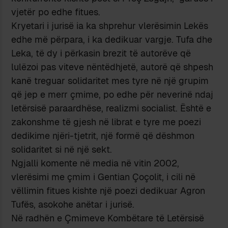
vjetër po edhe fitues.
Kryetari i jurisë ia ka shprehur vlerësimin Lekës
edhe më përpara, i ka dedikuar vargje. Tufa dhe
Leka, të dy i përkasin brezit të autorëve që
lulëzoi pas viteve nëntëdhjetë, autorë që shpesh
kanë treguar solidaritet mes tyre në një grupim
që jep e merr çmime, po edhe për neverinë ndaj
letërsisë paraardhëse, realizmi socialist. Është e
zakonshme të gjesh në librat e tyre me poezi
dedikime njëri-tjetrit, një formë që dëshmon
solidaritet si në një sekt.
Ngjalli komente në media në vitin 2002,
vlerësimi me çmim i Gentian Çoçolit, i cili në
vëllimin fitues kishte një poezi dedikuar Agron
Tufës, asokohe anëtar i jurisë.
Në radhën e Çmimeve Kombëtare të Letërsisë