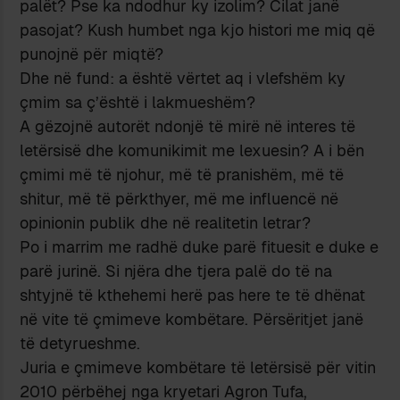
palët? Pse ka ndodhur ky izolim? Cilat janë
pasojat? Kush humbet nga kjo histori me miq që
punojnë për miqtë?
Dhe në fund: a është vërtet aq i vlefshëm ky
çmim sa ç’është i lakmueshëm?
A gëzojnë autorët ndonjë të mirë në interes të
letërsisë dhe komunikimit me lexuesin? A i bën
çmimi më të njohur, më të pranishëm, më të
shitur, më të përkthyer, më me influencë në
opinionin publik dhe në realitetin letrar?
Po i marrim me radhë duke parë fituesit e duke e
parë jurinë. Si njëra dhe tjera palë do të na
shtyjnë të kthehemi herë pas here te të dhënat
në vite të çmimeve kombëtare. Përsëritjet janë
të detyrueshme.
Juria e çmimeve kombëtare të letërsisë për vitin
2010 përbëhej nga kryetari Agron Tufa,