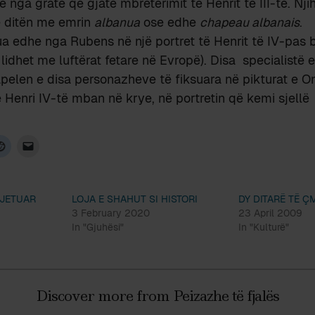
 nga gratë që gjatë mbretërimit të Henrit të III-të. Njih
ë ditën me emrin
albanua
ose edhe
chapeau albanais
.
ksua edhe nga Rubens në një portret të Henrit të IV-pas 
lidhet me luftërat fetare në Evropë). Disa specialistë e
len e disa personazheve të fiksuara në pikturat e Onu
 Henri IV-të mban në krye, në portretin që kemi sjellë 
 JETUAR
LOJA E SHAHUT SI HISTORI
DY DITARË TË 
3 February 2020
23 April 2009
In "Gjuhësi"
In "Kulturë"
Discover more from Peizazhe të fjalës