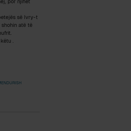
ej, por njihet
betejës së Ivry-t
 shohin atë të
frit.
këtu .
ÇMENDURISH