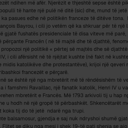
ezët ndihen më afër. Njerëzit e thjeshtë sepse është pik
ë populli të hante një pulë në ditë (sic) dhe, mund të jetë
 ka pasues edhe në politikën franceze të ditëve tona.
rançois Bayrou, i cili jo vetëm që ka shkruar për të një
të gjatë fushatës presidenciale të disa viteve më parë
 përçante Francën ( në të majtë dhe të djathtë, fenom
propozoi një politikë « përtej së majtës dhe së djathtë
IV, i cili afërsisht në të njëjtat kushte (në fakt në kush
 midis katolikëve dhe protestantëve), krijoi një qeveri 
ibashkoi francezët e përçarë.
ënë se është një nga mbretërit më të rëndësishëm të ve
a i famshmi Ravaillac, një fanatik katolik, Henri IV u v
prehen mbretërit e Francës. Më 1793 arkivoli tij u hap n
dhe u hodh në një gropë të përbashkët. Shkencëtarët 
t koka tij do të jetë ndarë nga trupi.
hte balsamosur, gjendja e saj nuk ndryshoi shumë gjat
 Flitet se diku nga mesi i shek 19-të pati shenja se ajo