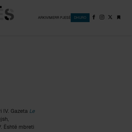
ARKIVI
MERR PJESË
DHURO
ri IV. Gazeta
Le
jsh,
V. Është mbreti