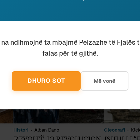
u na ndihmojnë ta mbajmë Peizazhe të Fjalës 
falas për të gjithë.
DHURO SOT
Më vonë
Histori
Alban Dano
Gjeografi
Klej
REVOLTË, JO REVOLUCION
ISHULLI “P