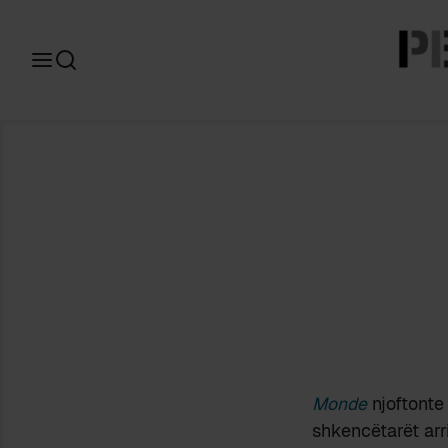
Search
for:
Monde
njoftonte
shkencëtarët arr