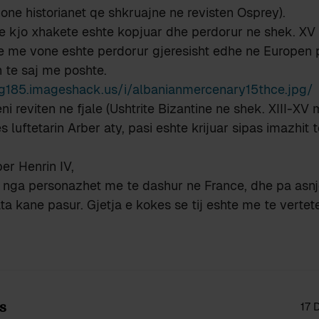
one historianet qe shkruajne ne revisten Osprey).
e kjo xhakete eshte kopjuar dhe perdorur ne shek. XV 
he me vone eshte perdorur gjeresisht edhe ne Europen 
 te saj me poshte.
mg185.imageshack.us/i/albanianmercenary15thce.jpg/
ni reviten ne fjale (Ushtrite Bizantine ne shek. XIII-XV
 luftetarin Arber aty, pasi eshte krijuar sipas imazhit 
per Henrin IV,
e nga personazhet me te dashur ne France, dhe pa asn
ta kane pasur. Gjetja e kokes se tij eshte me te vertet
s
17 