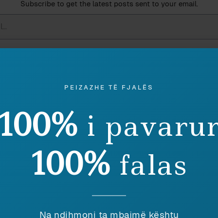
Subscribe to get the latest posts sent to your email.
Ruaj
SHPËRNDAJ
PEIZAZHE TË FJALËS
100%
i pavaru
eu ky shkrim, lutemi konsideroni të dhuroni diçka nëpër
shenjë mirëkuptimi dhe mbështetjeje për përpjekjet t
100%
falas
shnor Kokonozi
Na ndihmoni ta mbajmë kështu