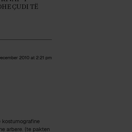
HE ÇUDI TË
December 2010 at 2:21 pm
e kostumografine
ne arbere. (te pakten