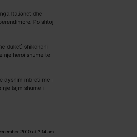
nga Italianet dhe
perendimore. Po shtoj
 me duket) shikoheni
te nje heroi shume te
je dyshim mbreti me i
e nje lajm shume i
December 2010 at 3:14 am