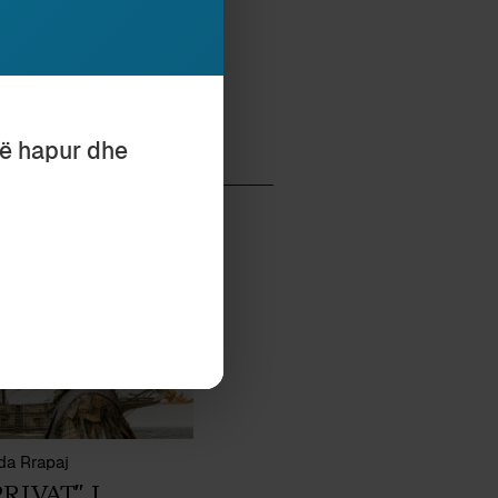
të hapur dhe
da Rrapaj
RIVAT” I