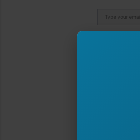
Type your email…
Nëse ju pëlq
në 
Da