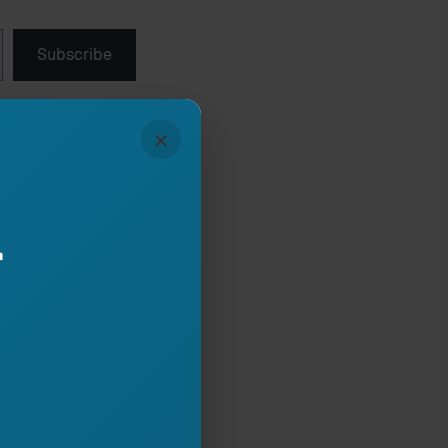
Subscribe
×
r
mjet butonit,
ona.