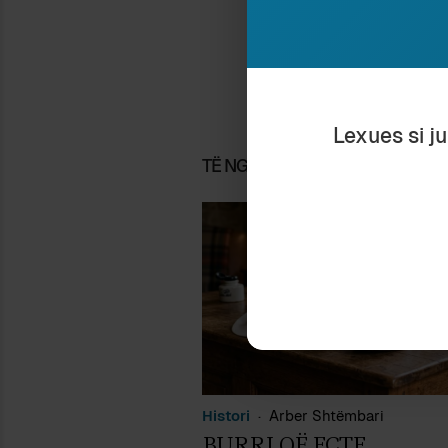
Lexues si j
TË NGJASHME
Histori
Arber Shtëmbari
BURRI QË ECTE