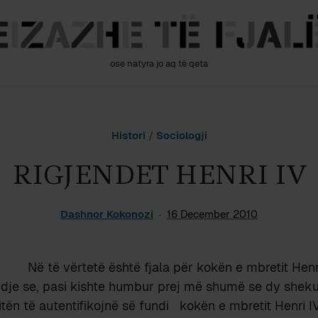
ose natyra jo aq të qeta
Histori
/
Sociologji
RIGJENDET HENRI IV
Dashnor Kokonozi
16 December 2010
Në të vërtetë është fjala për kokën e mbretit Hen
 dje se, pasi kishte humbur prej më shumë se dy sheku
itën të autentifikojnë së fundi kokën e mbretit Henri I