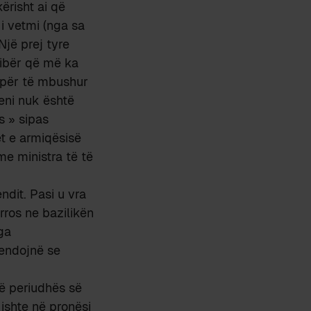
ërisht ai që
 i vetmi (nga sa
Një prej tyre
 libër që më ka
, për të mbushur
eni nuk është
s » sipas
tet e armiqësisë
me ministra të të
ndit. Pasi u vra
arros ne bazilikën
ga
mendojnë se
ë periudhës së
 ishte në pronësi