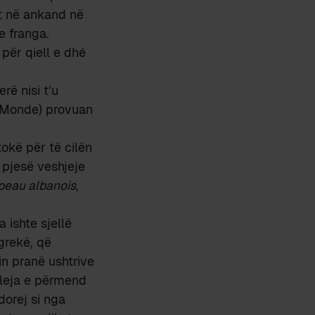
et në ankand në
e franga.
 për qiell e dhé
rë nisi t’u
e Monde) provuan
kokë për të cilën
 pjesë veshjeje
eau albanois
,
 ishte sjellë
 grekë, që
in pranë ushtrive
bleja e përmend
dorej si nga