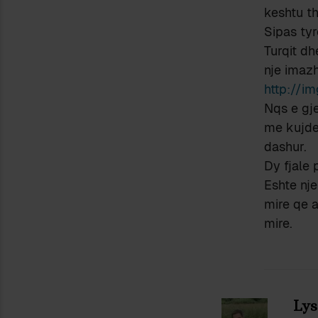
keshtu th
Sipas tyr
Turqit d
nje imazh
http://i
Nqs e gje
me kujdes
dashur.
Dy fjale 
Eshte nj
mire qe a
mire.
Lys