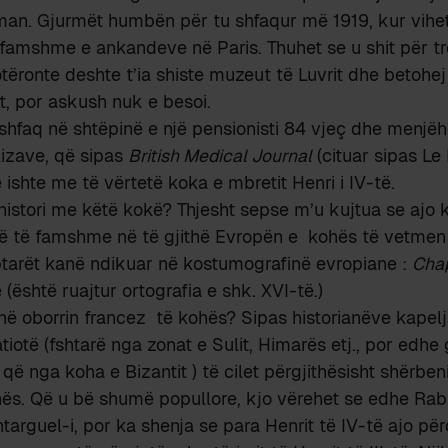
rman. Gjurmët humbën për tu shfaqur më 1919, kur vih
 famshme e ankandeve në Paris. Thuhet se u shit për tr
otëronte deshte t’ia shiste muzeut të Luvrit dhe betohej
it, por askush nuk e besoi.
shfaq në shtëpinë e një pensionisti 84 vjeç dhe menjëhe
lizave, që sipas
British Medical Journal
(cituar sipas L
 ishte me të vërtetë koka e mbretit Henri i IV-të.
 histori me këtë kokë? Thjesht sepse m’u kujtua se ajo 
rë të famshme në të gjithë Evropën e kohës të vetmen
ptarët kanë ndikuar në kostumografinë evropiane :
Chap
(është ruajtur ortografia e shk. XVI-të.)
 në oborrin francez të kohës? Sipas historianëve kapelja
tiotë (fshtarë nga zonat e Sulit, Himarës etj., por edhe
që nga koha e Bizantit ) të cilet përgjithësisht shërben
hës. Që u bë shumë popullore, kjo vërehet se edhe Ra
targuel-i, por ka shenja se para Henrit të IV-të ajo për