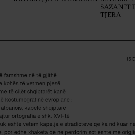
SAZANIT D
TJERA
16 
të famshme në të gjithë
e kohës të vetmen pjesë
me të cilët shqiptarët kanë
në kostumografinë evropiane :
albanois, kapelë shqiptare
ajtur ortografia e shk. XVI-të
nuk eshte vetem kapelja e stradioteve qe ka ndikuar n
, por edhe xhaketa qe ne perdorim sot eshte me origji