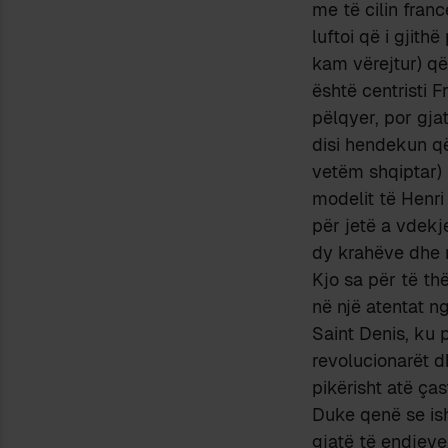
me të cilin franc
luftoi që i gjith
kam vërejtur) që
është centristi F
pëlqyer, por gja
disi hendekun që
vetëm shqiptar) 
modelit të Henri 
për jetë a vdekje
dy krahëve dhe r
Kjo sa për të th
në një atentat ng
Saint Denis, ku 
revolucionarët 
pikërisht atë ças
Duke qenë se is
gjatë të endjeve.