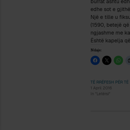
burrat ashtu edhe
edhe sot e gjith
Një e tille u fi
(1590, betejë që 
ngjashme me kape
Është kapelja që
Ndaje:
TË RRËFESH PËR TË
1 April 2016
In "Letërsi"