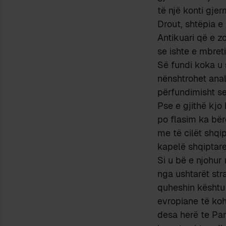
të një konti gje
Drout, shtëpia e
Antikuari që e z
se ishte e mbret
Së fundi koka u 
nënshtrohet ana
përfundimisht se
Pse e gjithë kjo
po flasim ka bë
me të cilët shqi
kapelë shqiptare 
Si u bë e njohur
nga ushtarët stra
quheshin kështu 
evropiane të ko
desa herë te Pan