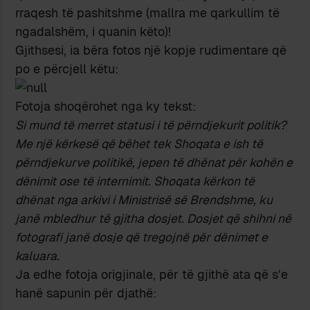
rraqesh të pashitshme (mallra me qarkullim të
ngadalshëm, i quanin këto)!
Gjithsesi, ia bëra fotos një kopje rudimentare që
po e përcjell këtu:
Fotoja shoqërohet nga ky tekst:
Si mund të merret statusi i të përndjekurit politik?
Me një kërkesë që bëhet tek Shoqata e ish të
përndjekurve politikë, jepen të dhënat për kohën e
dënimit ose të internimit. Shoqata kërkon të
dhënat nga arkivi i Ministrisë së Brendshme, ku
janë mbledhur të gjitha dosjet. Dosjet që shihni në
fotografi janë dosje që tregojnë për dënimet e
kaluara.
Ja edhe fotoja origjinale, për të gjithë ata që s’e
hanë sapunin për djathë: