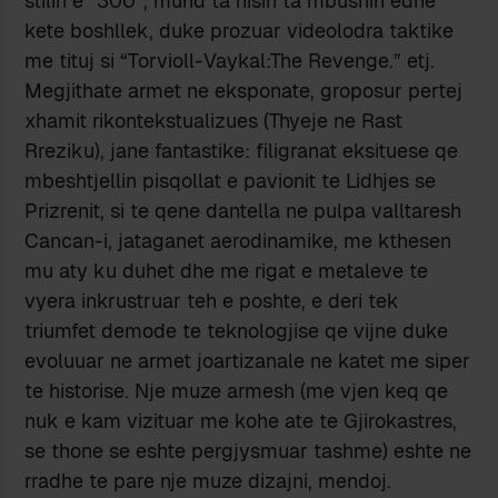
stilin e “300”, mund ta nisin ta mbushin edhe
kete boshllek, duke prozuar videolodra taktike
me tituj si “Torvioll-Vaykal:The Revenge.” etj.
Megjithate armet ne eksponate, groposur pertej
xhamit rikontekstualizues (Thyeje ne Rast
Rreziku), jane fantastike: filigranat eksituese qe
mbeshtjellin pisqollat e pavionit te Lidhjes se
Prizrenit, si te qene dantella ne pulpa valltaresh
Cancan-i, jataganet aerodinamike, me kthesen
mu aty ku duhet dhe me rigat e metaleve te
vyera inkrustruar teh e poshte, e deri tek
triumfet demode te teknologjise qe vijne duke
evoluuar ne armet joartizanale ne katet me siper
te historise. Nje muze armesh (me vjen keq qe
nuk e kam vizituar me kohe ate te Gjirokastres,
se thone se eshte pergjysmuar tashme) eshte ne
rradhe te pare nje muze dizajni, mendoj.