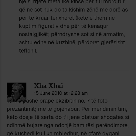
një si rrjetë metalike kinse për t’u mbrojtur,
që ne sot nuk do ta kishim zënë me dorë as
për të kruar tenxheret (këtë e them në
kuptim figurativ dhe për të kënaqur
nostalgjikët; përndryshe sot si në armatim,
ashtu edhe në kuzhinë, përdoret gjerësisht
tefloni).
Xha Xhai
15 June 2010 at 12:28 am
Tani e pashë prapë ekzibitin no. 7 të foto-
prezantimit; më le gojëhapur. Për mendimin tim,
këto dosje të serta do t’i jenë blatuar shoqatës si
ndihmë bujare nga ndonjë bamirësi perëndimore,
që kushedi ku i ka mbledhur, në çfarë dyqani