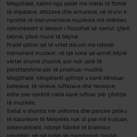
Megjithatë, kalimi nga sallët me metal të ftohtë
të shpatave, shtizave dhe armurave, në drurin e
ngrohtë të instrumenteve muzikore më shërbeu
njëkohësisht si leksion i filozofisë së njeriut: çfarë
bëjmë, çfarë mund të bëjmë.
Rrallë qëllon që të vritet dikush me ndonjë
instrument muzikor; në një kohë që armët bëjnë
vërtet shumë zhurmë, por nuk janë të
përshtatshme për të prodhuar muzikë.
Megjithatë, këngëtarët gjithnjë u kanë kënduar
betejave, të rënëve, luftërave dhe heronjve;
edhe pse njerëzit rrallë kanë luftuar për çështje
të muzikës.
Sallat e shumta me uniforma dhe pancire çeliku
të kalorësve të Mesjetës nuk di pse më kujtuan,
sistematikisht, ndonjë fabrikë të braktisur
robotësh; në një kohë që mandolinat, llautat,