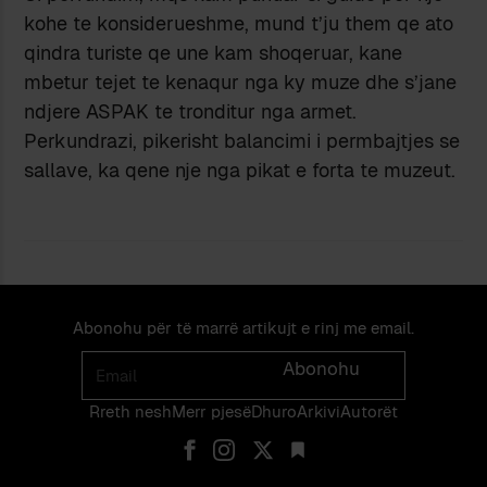
kohe te konsiderueshme, mund t’ju them qe ato
qindra turiste qe une kam shoqeruar, kane
mbetur tejet te kenaqur nga ky muze dhe s’jane
ndjere ASPAK te tronditur nga armet.
Perkundrazi, pikerisht balancimi i permbajtjes se
sallave, ka qene nje nga pikat e forta te muzeut.
Abonohu për të marrë artikujt e rinj me email.
Email
Abonohu
Rreth nesh
Merr pjes​​ë​
Dhuro
Arkivi
Autorët