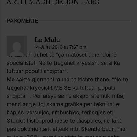
ARTI I MADH DËGJON LARG
PA KOMENTE
Le Male
14 June 2010 at 7:37 pm
“Muzeumi duhet të “çarmatoset”, mendojnë
specialistët. Në të tregohet kryesisht se si ka
luftuar populli shqiptar”.
Me sakte gjermani mund ta kishte thene: “Ne te
tregohet kryesisht ME SE ka leftuar populli
shqiptar”. Per arsye se ne eksponate nuk mbaj
mend asnje lloj skeme grafike per teknikat e
hapjes, versuljes, rimbushjes, terheqjes etj.
Studiot historiprodhuese te diaspores, ne fakt,
pas dokumentarit atletik mbi Skenderbeun, me