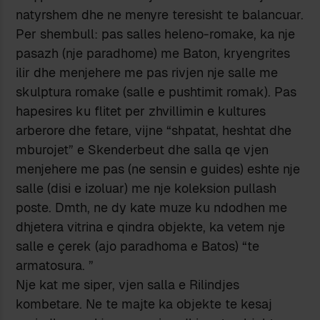
natyrshem dhe ne menyre teresisht te balancuar.
Per shembull: pas salles heleno-romake, ka nje
pasazh (nje paradhome) me Baton, kryengrites
ilir dhe menjehere me pas rivjen nje salle me
skulptura romake (salle e pushtimit romak). Pas
hapesires ku flitet per zhvillimin e kultures
arberore dhe fetare, vijne “shpatat, heshtat dhe
mburojet” e Skenderbeut dhe salla qe vjen
menjehere me pas (ne sensin e guides) eshte nje
salle (disi e izoluar) me nje koleksion pullash
poste. Dmth, ne dy kate muze ku ndodhen me
dhjetera vitrina e qindra objekte, ka vetem nje
salle e çerek (ajo paradhoma e Batos) “te
armatosura. ”
Nje kat me siper, vjen salla e Rilindjes
kombetare. Ne te majte ka objekte te kesaj