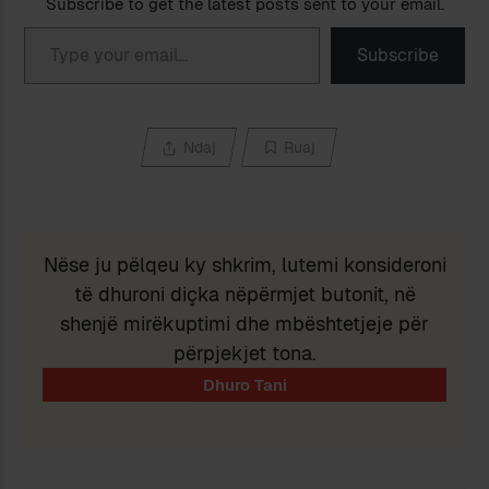
Subscribe to get the latest posts sent to your email.
Type your email…
Subscribe
Ndaj
Ruaj
Nëse ju pëlqeu ky shkrim, lutemi konsideroni
të dhuroni diçka nëpërmjet butonit, në
shenjë mirëkuptimi dhe mbështetjeje për
përpjekjet tona.