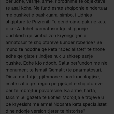
periudhe, veshje, arme, riprodhime te objekteve
te asaj kohe. Ne fund eshte shqiponje e ndertuar
me pushket e bashkuara, simbol i Lidhjes
shqiptare te Prizrenit. Te qendrojme pak ne kete
pike: A duhet çarmatosur kjo shqiponje
pushkesh qe simbolizon kryengritjen e
armatosur te shqiptareve kunder roberise? Se
mund te ndodhe qe keta “specialistet” te thone
edhe qe gjate rilindjes nuk u shkrep asnje
pushke. Edhe kjo ndodh. Salla perfundon me nje
monument te Ismail Qemalit (te paarmatosur).
Dicka me tutje, gjithmone sipas kronologjise,
eshte salla qe tregon perpjekjet e shqiptareve
per te mbrojtur pavaresine. Ka arme, harta,
faksimile, gazeta te kohes! Mbrojtja e trojeve u
be kryesisht me arme! Ndoshta keta specialistet,
dine ndonje version tjeter te historise?