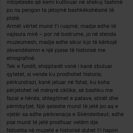
mbijetesës që kemi kultivuar në shekuj tashmë
po na pengon ta jetojmë bashkëkohësinë të
plotë.
Armët vërtet mund t’i ruajmë; madje edhe të
vajisura mirë – por në bodrume, jo në stenda
muzeumesh, madje edhe sikur kjo të kërkojë
zëvendësimin e një pjese të historisë me
etnografinë.
Tek e fundit, shqiptarët vonë i kanë zbuluar
qytetet, si vende ku prodhohet historia;
përkundrazi, kanë jetuar në fshat, ku koha
përjetohet në mënyrë ciklike, së bashku me
fazat e hënës, shtegtimet e patave, stinët dhe
përmbytjet. Një qeleshe mund të jetë po aq e
vjetër sa edhe përkrenarja e Skënderbeut; edhe
pse mund të jetë prodhuar vetëm dje.
Ndoshta në muzetë e historisë duhet t’i hapim