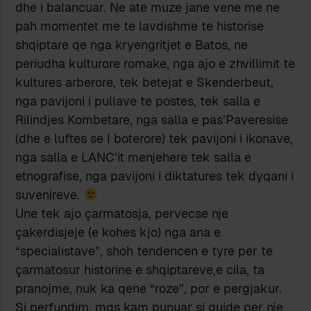
dhe i balancuar. Ne ate muze jane vene me ne
pah momentet me te lavdishme te historise
shqiptare qe nga kryengritjet e Batos, ne
periudha kulturore romake, nga ajo e zhvillimit te
kultures arberore, tek betejat e Skenderbeut,
nga pavijoni i pullave te postes, tek salla e
Rilindjes Kombetare, nga salla e pas’Paveresise
(dhe e luftes se I boterore) tek pavijoni i ikonave,
nga salla e LANC’it menjehere tek salla e
etnografise, nga pavijoni i diktatures tek dyqani i
suvenireve.
Une tek ajo çarmatosja, pervecse nje
çakerdisjeje (e kohes kjo) nga ana e
“specialistave”, shoh tendencen e tyre per te
çarmatosur historine e shqiptareve,e cila, ta
pranojme, nuk ka qene “roze”, por e pergjakur.
Si perfundim, mqs kam punuar si guide per nje