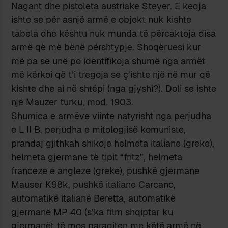
Nagant dhe pistoleta austriake Steyer. E keqja
ishte se për asnjë armë e objekt nuk kishte
tabela dhe kështu nuk munda të përcaktoja disa
armë që më bënë përshtypje. Shoqëruesi kur
më pa se unë po identifikoja shumë nga armët
më kërkoi që t’i tregoja se ç’ishte një në mur që
kishte dhe ai në shtëpi (nga gjyshi?). Doli se ishte
një Mauzer turku, mod. 1903.
Shumica e armëve viinte natyrisht nga perjudha
e L II B, perjudha e mitologjisë komuniste,
prandaj gjithkah shikoje helmeta italiane (greke),
helmeta gjermane të tipit “fritz”, helmeta
franceze e angleze (greke), pushkë gjermane
Mauser K98k, pushkë italiane Carcano,
automatikë italianë Beretta, automatikë
gjermanë MP 40 (s’ka film shqiptar ku
gjermanët të mos paraqiten me këtë armë në