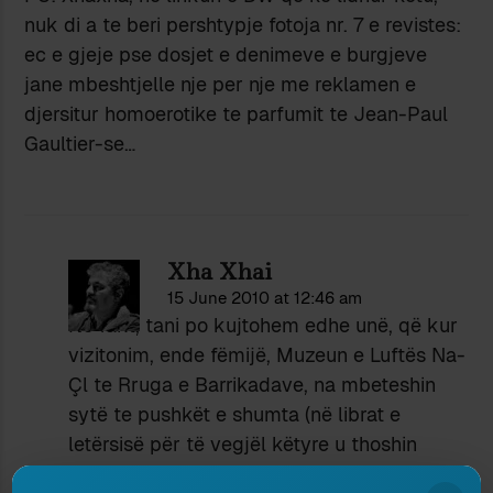
nuk di a te beri pershtypje fotoja nr. 7 e revistes:
ec e gjeje pse dosjet e denimeve e burgjeve
jane mbeshtjelle nje per nje me reklamen e
djersitur homoerotike te parfumit te Jean-Paul
Gaultier-se…
Xha Xhai
15 June 2010 at 12:46 am
Në fakt, tani po kujtohem edhe unë, që kur
vizitonim, ende fëmijë, Muzeun e Luftës Na-
Çl te Rruga e Barrikadave, na mbeteshin
sytë te pushkët e shumta (në librat e
letërsisë për të vegjël këtyre u thoshin
paticka
ose
malihere
) dhe pyesnim: po sikur