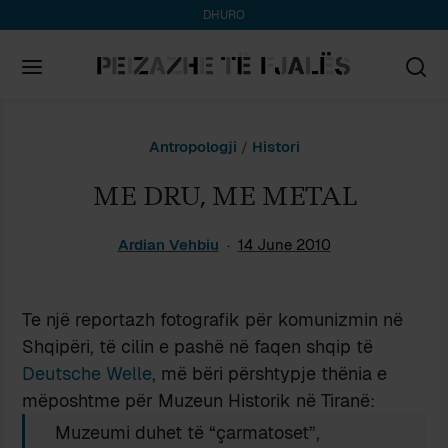
DHURO
Search
Antropologji
/
Histori
for:
ME DRU, ME METAL
Ardian Vehbiu
14 June 2010
Te një reportazh fotografik për komunizmin në
Shqipëri, të cilin e pashë në faqen shqip të
Deutsche Welle
, më bëri përshtypje thënia e
mëposhtme për Muzeun Historik në Tiranë:
Muzeumi duhet të “çarmatoset”,