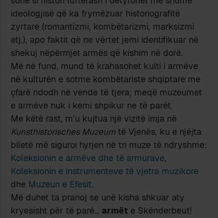
sonë si histori luftërash i detyrohet më shumë
ideologjisë që ka frymëzuar historiografitë
zyrtare (romantizmi, kombëtarizmi, marksizmi
etj.), apo faktit që ne vërtet jemi identifikuar në
shekuj nëpërmjet armës që kishim në dorë.
Më në fund, mund të krahasohet kulti i armëve
në kulturën e sotme kombëtariste shqiptare me
çfarë ndodh në vende të tjera; meqë muzeumet
e armëve nuk i kemi shpikur ne të parët.
Me këtë rast, m’u kujtua një vizitë imja në
Kunsthistorisches Muzeum
të Vjenës, ku e njëjta
biletë më siguroi hyrjen në tri muze të ndryshme:
Koleksionin e armëve dhe të armurave
,
Koleksionin e instrumenteve të vjetra muzikore
dhe
Muzeun e Efesit
.
Më duhet ta pranoj se unë kisha shkuar aty
kryesisht për të parë…
armët
e Skënderbeut!