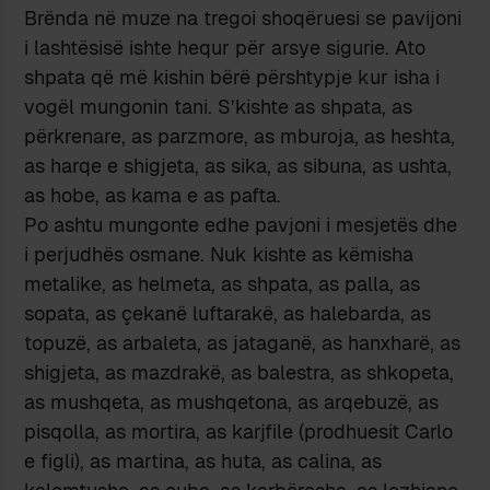
Brënda në muze na tregoi shoqëruesi se pavijoni
i lashtësisë ishte hequr për arsye sigurie. Ato
shpata që më kishin bërë përshtypje kur isha i
vogël mungonin tani. S’kishte as shpata, as
përkrenare, as parzmore, as mburoja, as heshta,
as harqe e shigjeta, as sika, as sibuna, as ushta,
as hobe, as kama e as pafta.
Po ashtu mungonte edhe pavjoni i mesjetës dhe
i perjudhës osmane. Nuk kishte as këmisha
metalike, as helmeta, as shpata, as palla, as
sopata, as çekanë luftarakë, as halebarda, as
topuzë, as arbaleta, as jataganë, as hanxharë, as
shigjeta, as mazdrakë, as balestra, as shkopeta,
as mushqeta, as mushqetona, as arqebuzë, as
pisqolla, as mortira, as karjfile (prodhuesit Carlo
e figli), as martina, as huta, as calina, as