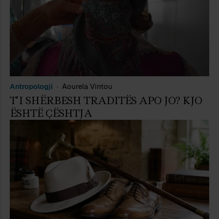
Antropologji
Aourela Vintou
T’I SHËRBESH TRADITËS APO JO? KJO
ËSHTË ÇËSHTJA