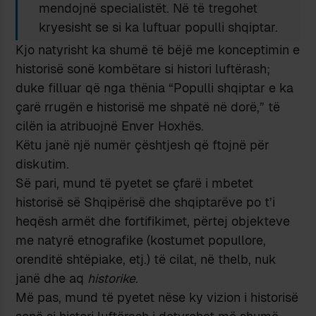
mendojnë specialistët. Në të tregohet
kryesisht se si ka luftuar populli shqiptar.
Kjo natyrisht ka shumë të bëjë me konceptimin e
historisë sonë kombëtare si histori luftërash;
duke filluar që nga thënia “Populli shqiptar e ka
çarë rrugën e historisë me shpatë në dorë,” të
cilën ia atribuojnë Enver Hoxhës.
Këtu janë një numër çështjesh që ftojnë për
diskutim.
Së pari, mund të pyetet se çfarë i mbetet
historisë së Shqipërisë dhe shqiptarëve po t’i
heqësh armët dhe fortifikimet, përtej objekteve
me natyrë etnografike (kostumet popullore,
orenditë shtëpiake, etj.) të cilat, në thelb, nuk
janë dhe aq
historike
.
Më pas, mund të pyetet nëse ky vizion i historisë