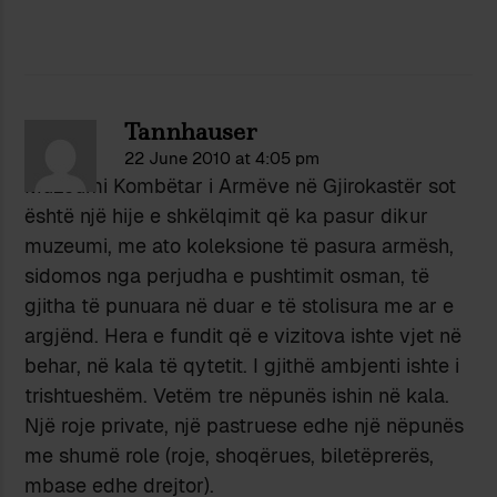
Tannhauser
22 June 2010 at 4:05 pm
Muzeumi Kombëtar i Armëve në Gjirokastër sot
është një hije e shkëlqimit që ka pasur dikur
muzeumi, me ato koleksione të pasura armësh,
sidomos nga perjudha e pushtimit osman, të
gjitha të punuara në duar e të stolisura me ar e
argjënd. Hera e fundit që e vizitova ishte vjet në
behar, në kala të qytetit. I gjithë ambjenti ishte i
trishtueshëm. Vetëm tre nëpunës ishin në kala.
Një roje private, një pastruese edhe një nëpunës
me shumë role (roje, shoqërues, biletëprerës,
mbase edhe drejtor).