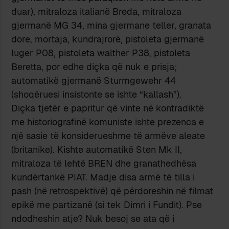
duar), mitraloza italianë Breda, mitraloza
gjermanë MG 34, mina gjermane teller, granata
dore, mortaja, kundrajrorë, pistoleta gjermanë
luger P08, pistoleta walther P38, pistoleta
Beretta, por edhe diçka që nuk e prisja;
automatikë gjermanë Sturmgewehr 44
(shoqëruesi insistonte se ishte “kallash”).
Diçka tjetër e papritur që vinte në kontradiktë
me historiografinë komuniste ishte prezenca e
një sasie të konsiderueshme të armëve aleate
(britanike). Kishte automatikë Sten Mk II,
mitraloza të lehtë BREN dhe granathedhësa
kundërtankë PIAT. Madje disa armë të tilla i
pash (në retrospektivë) që përdoreshin në filmat
epikë me partizanë (si tek Dimri i Fundit). Pse
ndodheshin atje? Nuk besoj se ata që i