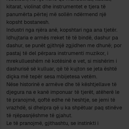
kitarat, violinat dhe instrumentet e tjera të
panumërta përtej më sollën ndërmend një
kopsht bostanesh.
Industri nga njëra anë, kopshtari nga ana tjetër.
Idhujtaria e armës rreket të të bindë, dashur pa
dashur, se punët gjithnjë zgjidhen me dhunë; por
pastaj të del përpara instrumenti muzikor, i
mrekullueshëm në kotësinë e vet, si mishërim i
dashurisë së kulluar, që të kujton se jeta është
diçka më tepër sesa mbijetesa vetëm.
Nëse historinë e armëve dhe të kështjellave të
djegura na e kanë imponuar të tjerët, atëherë le
të pranojmë, qoftë edhe në heshtje, se jemi të
vrazhdë, si dhelpra që u ka shpëtuar paq stinëve
të njëpasnjëshme të gjahut.
Le të pranojmë, gjithashtu, se instinkti i