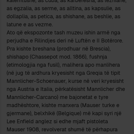
kalemtushe, as cuba, as karbëresha, as lezhiane,
as egzalia, as serme, as alltina, as kapsulie, as
dollaplia, as petica, as shishane, as beshlie, as
latune e as vezme.
Ato që ekspozonte tash muzeu ishin armë nga
perjudha e Rilindjes deri në Luftën e II Botërore.
Pra kishte breshana (prodhuar në Brescia),
shishapo (Chassepot mod. 1866), fushnja
(etimologjia nga fusil), malihera apo manlihera
(në jug të ardhura kryesisht nga Greqia të tipit
Mannlicher-Schoenauer, kurse në veri kryesisht
nga Austria e Italia, përkatësisht Mannlicher dhe
Mannlicher-Carcano) me bajonetat e tyre
madhështore, kishte manxera (Mauser turke e
gjermane), belxhikë (Belgique) më kapi syri një
Lee Enfield anglez si edhe mjaft pistoleta
Mauser 1908, revolverat shumë të përhapura