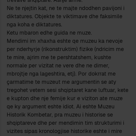
Ne te njejtin kat, ne te majte ndodhen pavijoni i
diktatures. Objekte te viktimave dhe faksimile
nga koha e diktatures.
Ketu mbaron edhe guida ne muze.
Mendimi im xhaxha eshte qe muzeu ka nevoje
per nderhyrje (rikonstruktim) fizike (ndricim me
te mire, ajrim me te pershtatshem, kushte
normale per vizitat ne vere dhe ne dimer,
mbrojtje nga lageshtira, etj). Por dokrrat me
çarmatime te muzeut me argumentin se aty
tregohet vetem sesi shqiptaret kane luftuar, kete
e kupton dhe nje femije kur e viziton ate muze
qe ky argument eshte idiot. Ai eshte Muzeu
Historik Kombetar, pra muzeu i historise se
shqiptareve dhe per mendimin tim strukturimi i
vizites sipas kronologjise historike eshte i mire