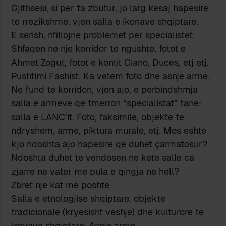
Gjithsesi, si per ta zbutur, jo larg kesaj hapesire
te rrezikshme, vjen salla e ikonave shqiptare.
E serish, rifillojne problemet per specialistet.
Shfaqen ne nje korridor te ngushte, fotot e
Ahmet Zogut, fotot e kontit Ciano, Duces, etj etj.
Pushtimi Fashist. Ka vetem foto dhe asnje arme.
Ne fund te korridori, vjen ajo, e perbindshmja
salla e armeve qe tmerron “specialistat” tane:
salla e LANC’it. Foto, faksimile, objekte te
ndryshem, arme, piktura murale, etj. Mos eshte
kjo ndoshta ajo hapesire qe duhet çarmatosur?
Ndoshta duhet te vendosen ne kete salle ca
zjarre ne vater me pula e qingja ne hell?
Zbret nje kat me poshte.
Salla e etnologjise shqiptare, objekte
tradicionale (kryesisht veshje) dhe kulturore te
trevave shqiptare. Asnje arme.