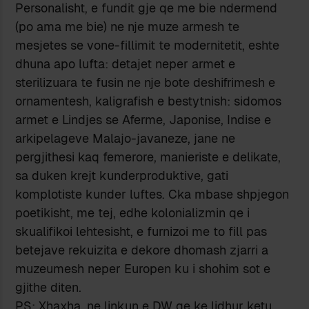
Personalisht, e fundit gje qe me bie ndermend
(po ama me bie) ne nje muze armesh te
mesjetes se vone-fillimit te modernitetit, eshte
dhuna apo lufta: detajet neper armet e
sterilizuara te fusin ne nje bote deshifrimesh e
ornamentesh, kaligrafish e bestytnish: sidomos
armet e Lindjes se Aferme, Japonise, Indise e
arkipelageve Malajo-javaneze, jane ne
pergjithesi kaq femerore, manieriste e delikate,
sa duken krejt kunderproduktive, gati
komplotiste kunder luftes. Cka mbase shpjegon
poetikisht, me tej, edhe kolonializmin qe i
skualifikoi lehtesisht, e furnizoi me to fill pas
betejave rekuizita e dekore dhomash zjarri a
muzeumesh neper Europen ku i shohim sot e
gjithe diten.
PS: Xhaxha, ne linkun e DW qe ke lidhur ketu,