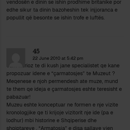
vendosën e dinin se ishin prodhime britanike por
edhe sikur ta dinin bazoheshin tek injjoranca e
popullit që besonte se ishin trofe e luftës.
45
22 June 2010 at 5:42 pm
Jam kurioz te di kush jane specialistet qe kane
propozuar idene e “çarmatosjes” te Muzeut ?
Meqenese e njoh permendesh ate muze, mund
te them qe ideja e çarmatosjes eshte teresisht e
pabazuar!
Muzeu eshte konceptuar ne formen e nje vizite
kronologjike qe ti krijoje vizitorit nje ide (pa e
lodhur) mbi historine e Shqiperise dhe
shqiptareve . “Armatosja” e disa sallave vjen