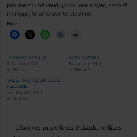
pak më shumë vend
qenies
, ose arsyes, sado të
munguar, të luftërave të djeshme.
Ndaje:
TË PYETET POPULLI
VEZËT E QYQES
4 October 2007
10 January 2013
In "Histori"
In "Histori"
ÇABEJ: MBI TEZËN ILIRE E
PELLAZGE
23 February 2014
In "Gjuhësi"
Discover more from Peizazhe të fjalës