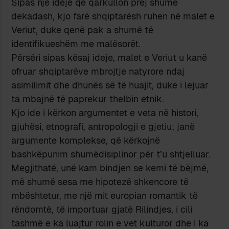
Sipas një ideje që qarkullon prej shumë
dekadash, kjo farë shqiptarësh ruhen në malet e
Veriut, duke qenë pak a shumë të
identifikueshëm me malësorët.
Përsëri sipas kësaj ideje, malet e Veriut u kanë
ofruar shqiptarëve mbrojtje natyrore ndaj
asimilimit dhe dhunës së të huajit, duke i lejuar
ta mbajnë të paprekur thelbin etnik.
Kjo ide i kërkon argumentet e veta në histori,
gjuhësi, etnografi, antropologji e gjetiu; janë
argumente komplekse, që kërkojnë
bashkëpunim shumëdisiplinor për t’u shtjelluar.
Megjithatë, unë kam bindjen se kemi të bëjmë,
më shumë sesa me hipotezë shkencore të
mbështetur, me një mit europian romantik të
rëndomtë, të importuar gjatë Rilindjes, i cili
tashmë e ka luajtur rolin e vet kulturor dhe i ka