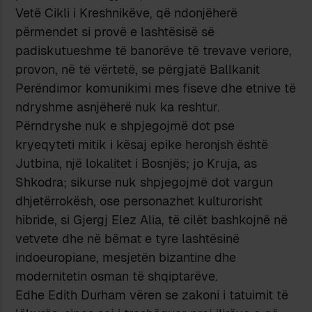
Vetë Cikli i Kreshnikëve, që ndonjëherë
përmendet si provë e lashtësisë së
padiskutueshme të banorëve të trevave veriore,
provon, në të vërtetë, se përgjatë Ballkanit
Perëndimor komunikimi mes fiseve dhe etnive të
ndryshme asnjëherë nuk ka reshtur.
Përndryshe nuk e shpjegojmë dot pse
kryeqyteti mitik i kësaj epike heronjsh është
Jutbina, një lokalitet i Bosnjës; jo Kruja, as
Shkodra; sikurse nuk shpjegojmë dot vargun
dhjetërrokësh, ose personazhet kulturorisht
hibride, si Gjergj Elez Alia, të cilët bashkojnë në
vetvete dhe në bëmat e tyre lashtësinë
indoeuropiane, mesjetën bizantine dhe
modernitetin osman të shqiptarëve.
Edhe Edith Durham vëren se zakoni i tatuimit të