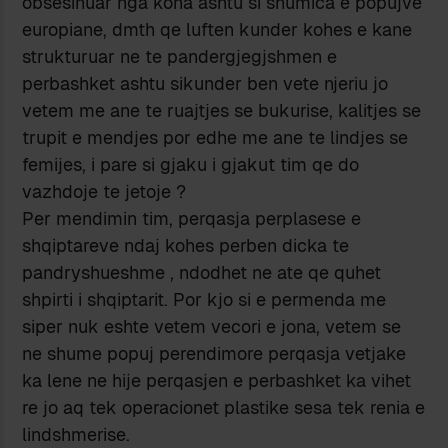
obsesinuar nga koha ashtu si shumica e popujve
europiane, dmth qe luften kunder kohes e kane
strukturuar ne te pandergjegjshmen e
perbashket ashtu sikunder ben vete njeriu jo
vetem me ane te ruajtjes se bukurise, kalitjes se
trupit e mendjes por edhe me ane te lindjes se
femijes, i pare si gjaku i gjakut tim qe do
vazhdoje te jetoje ?
Per mendimin tim, perqasja perplasese e
shqiptareve ndaj kohes perben dicka te
pandryshueshme , ndodhet ne ate qe quhet
shpirti i shqiptarit. Por kjo si e permenda me
siper nuk eshte vetem vecori e jona, vetem se
ne shume popuj perendimore perqasja vetjake
ka lene ne hije perqasjen e perbashket ka vihet
re jo aq tek operacionet plastike sesa tek renia e
lindshmerise.