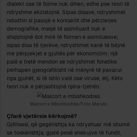
dialekt ose të folme nuk dihen; edhe pse teori të
ndryshme ekzistojnë. Sipas disave, ndryshimet
ndodhin si pasojë e kontaktit dhe përzierjes
demografike, meqë të asimiluarit nuk e
shqiptojnë dot mirë të folmen e asimiluesve;
sipas disa të tjerëve, ndryshimet kanë të bëjnë
me përpjekjet e gjuhës për ekonomizim; një
palë e tretë mendon se ndryshimet fonetike
përhapen gjeografikisht në mënyrë të pavarur
nga gjuhët, si të ishin valë ose viruse, etj. Këto
teori nuk e përjashtojnë njëra-tjetrën.
Malcort e Mbishkodrës/Foto Marubi
Çfarë vjetërsie kërkojmë?
Gjithsesi, që gegërishtja ka ndryshuar më shumë
se toskërishtja, gjatë pesë shekujve të fundit,