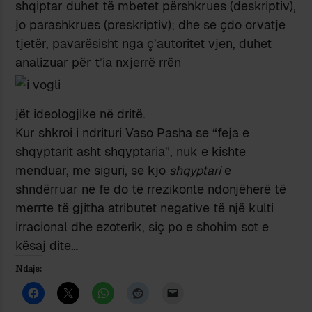
shqiptar duhet të mbetet përshkrues (deskriptiv),
jo parashkrues (preskriptiv); dhe se çdo orvatje
tjetër, pavarësisht nga ç’autoritet vjen, duhet
analizuar për t’ia nxjerrë rrën
jët ideologjike në dritë.
Kur shkroi i ndrituri Vaso Pasha se “feja e
shqyptarit asht shqyptaria”, nuk e kishte
menduar, me siguri, se kjo
shqyptari
e
shndërruar në fe do të rrezikonte ndonjëherë të
merrte të gjitha atributet negative të një kulti
irracional dhe ezoterik, siç po e shohim sot e
kësaj dite…
Ndaje: