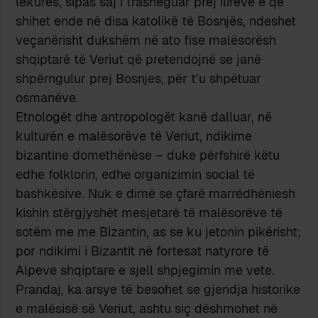
lëkurës, sipas saj i trashëguar prej ilirëve e që
shihet ende në disa katolikë të Bosnjës, ndeshet
veçanërisht dukshëm në ato fise malësorësh
shqiptarë të Veriut që pretendojnë se janë
shpërngulur prej Bosnjes, për t’u shpëtuar
osmanëve.
Etnologët dhe antropologët kanë dalluar, në
kulturën e malësorëve të Veriut, ndikime
bizantine domethënëse – duke përfshirë këtu
edhe folklorin, edhe organizimin social të
bashkësive. Nuk e dimë se çfarë marrëdhëniesh
kishin stërgjyshët mesjetarë të malësorëve të
sotëm me me Bizantin, as se ku jetonin pikërisht;
por ndikimi i Bizantit në fortesat natyrore të
Alpeve shqiptare e sjell shpjegimin me vete.
Prandaj, ka arsye të besohet se gjendja historike
e malësisë së Veriut, ashtu siç dëshmohet në