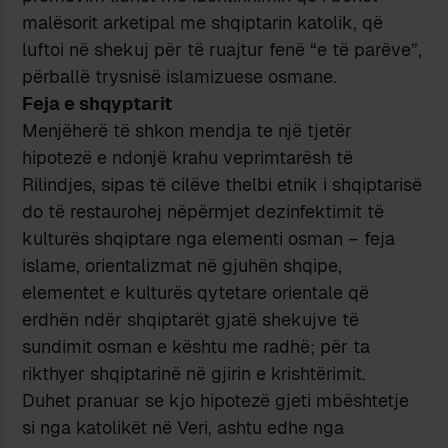
malësorit arketipal me shqiptarin katolik, që
luftoi në shekuj për të ruajtur fenë “e të parëve”,
përballë trysnisë islamizuese osmane.
Feja e shqyptarit
Menjëherë të shkon mendja te një tjetër
hipotezë e ndonjë krahu veprimtarësh të
Rilindjes, sipas të cilëve thelbi etnik i shqiptarisë
do të restaurohej nëpërmjet dezinfektimit të
kulturës shqiptare nga elementi osman – feja
islame, orientalizmat në gjuhën shqipe,
elementet e kulturës qytetare orientale që
erdhën ndër shqiptarët gjatë shekujve të
sundimit osman e kështu me radhë; për ta
rikthyer shqiptarinë në gjirin e krishtërimit.
Duhet pranuar se kjo hipotezë gjeti mbështetje
si nga katolikët në Veri, ashtu edhe nga