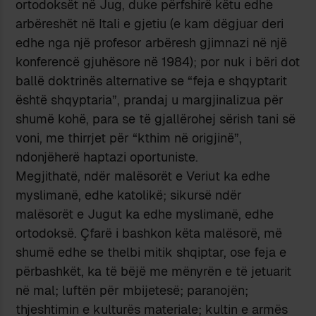
ortodoksët në Jug, duke përfshirë këtu edhe
arbëreshët në Itali e gjetiu (e kam dëgjuar deri
edhe nga një profesor arbëresh gjimnazi në një
konferencë gjuhësore në 1984); por nuk i bëri dot
ballë doktrinës alternative se “feja e shqyptarit
është shqyptaria”, prandaj u margjinalizua për
shumë kohë, para se të gjallërohej sërish tani së
voni, me thirrjet për “kthim në origjinë”,
ndonjëherë haptazi oportuniste.
Megjithatë, ndër malësorët e Veriut ka edhe
myslimanë, edhe katolikë; sikursë ndër
malësorët e Jugut ka edhe myslimanë, edhe
ortodoksë. Çfarë i bashkon këta malësorë, më
shumë edhe se thelbi mitik shqiptar, ose feja e
përbashkët, ka të bëjë me mënyrën e të jetuarit
në mal; luftën për mbijetesë; paranojën;
thjeshtimin e kulturës materiale; kultin e armës