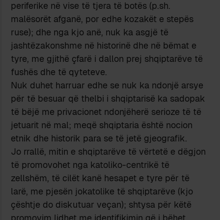
periferike në vise të tjera të botës (p.sh.
malësorët afganë, por edhe kozakët e stepës
ruse); dhe nga kjo anë, nuk ka asgjë të
jashtëzakonshme në historinë dhe në bëmat e
tyre, me gjithë çfarë i dallon prej shqiptarëve të
fushës dhe të qyteteve.
Nuk duhet harruar edhe se nuk ka ndonjë arsye
për të besuar që thelbi i shqiptarisë ka sadopak
të bëjë me privacionet ndonjëherë serioze të të
jetuarit në mal; meqë shqiptaria është nocion
etnik dhe historik para se të jetë gjeografik.
Jo rrallë, mitin e shqiptarëve të vërtetë e dëgjon
të promovohet nga katoliko-centrikë të
zellshëm, të cilët kanë hesapet e tyre për të
larë, me pjesën jokatolike të shqiptarëve (kjo
çështje do diskutuar veçan); shtysa për këtë
promovim lidhet me identifikimin që i bëhet