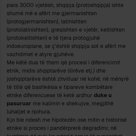
para 3000 vjetësh, shqipja (protoshqipja) ishte
shumë më e afërt me gjermanishten
(protogjermanishten), latinishten
(protolatinishten), greqishten e vjetër, keltishten
(protokeltishten) e të tjera protogjuhë
indoeuropiane, se ç’është shqipja sot e afërt me
vazhdimet e atyre gjuhëve.
Me këtë dua të them që procesi i diferencimit
etnik, midis shqiptarëve (ilirëve etj.) dhe
joshqiptarëve është zhvilluar në kohë, në mënyrë
të tillë që bashkësia e tipareve kombëtare
etnike diferencuese të ketë ardhur
duke u
pasuruar
me kalimin e shekujve, megjithë
luhatjet e njohura.
Kjo bie ndesh me hipotezën ose mitin e historisë
etnike si proces i pandërprerë degradimi; në