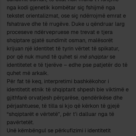
nga kodi gjenetik kombëtar siç fshijmë nga
tekstet orientalizmat, ose siç ndërrojmë emrat e
fshatrave dhe të rrugëve. Duke u qëndruar larg
proceseve ndërvepruese me trevat e tjera
shqiptare gjatë sundimit osman, malësorët
krijuan një identitet të tyrin vërtet të spikatur,
por që nuk mund të quhet si
më shqiptar
se
identitetet e të tjerëve – edhe pse patjetër do të
quhet më arkaik.
Për fat të keq, interpretimi bashkëkohor i
identitetit etnik të shqiptarit shpesh bie viktimë e
gjithfarë orvatjesh përçarëse, qendërikëse dhe
përjashtuese, të tilla si kjo që kërkon të gjejë
“shqiptarët e vërtetë”, për t’i dalluar nga të
pavërtetët.
Unë këmbëngul se përkufizimi i identitetit