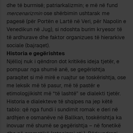
dhe të burrnisë; patriarkalizmin; e më në fund
mercenarizmin
ose shërbimin ushtarak me
pagesë (për Portën e Lartë në Veri, për Napolin e
Venedikun në Jug), si ndoshta burim kryesor të
të ardhurave dhe faktor organizues të hierarkive
sociale (bajraqet).
Historia e gegërishtes
Njëlloj nuk i qëndron dot kritikës ideja tjetër, e
pompuar nga shumë anë, se gegërishtja
paraqitet si më mirë e ruajtur se toskërishtja, ose
me leksik më të pasur, më të pastër e
etimologjikisht më “të lashtë” se dialekti tjetër.
Historia e dialekteve të shqipes na jep këtë
tablo: që nga fundi i sundimit romak e deri në
ardhjen e osmanëve në Ballkan, toskërishtja ka
inovuar më shumë se gegërishtja – në fonetikë