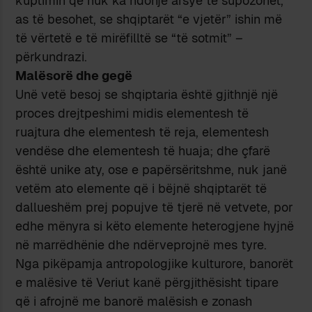
kuptimin që nuk ka ndonjë arsye të supozohet,
as të besohet, se shqiptarët “e vjetër” ishin më
të vërtetë e të mirëfilltë se “të sotmit” –
përkundrazi.
Malësorë dhe gegë
Unë vetë besoj se shqiptaria është gjithnjë një
proces drejtpeshimi midis elementesh të
ruajtura dhe elementesh të reja, elementesh
vendëse dhe elementesh të huaja; dhe çfarë
është unike aty, ose e papërsëritshme, nuk janë
vetëm ato elemente që i bëjnë shqiptarët të
dallueshëm prej popujve të tjerë në vetvete, por
edhe mënyra si këto elemente heterogjene hyjnë
në marrëdhënie dhe ndërveprojnë mes tyre.
Nga pikëpamja antropologjike kulturore, banorët
e malësive të Veriut kanë përgjithësisht tipare
që i afrojnë me banorë malësish e zonash