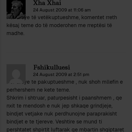
Xha Xhai
24 August 2009 at 11:06 am
Për arsye të vetëkuptueshme, komentet rreth
kësaj teme do të moderohen me rreptësi të
madhe.
Fshikulluesi
24 August 2009 at 2:51 pm
Per arsye te pakuptueshme , nuk shoh mllefin e
perhershem ne kete teme.
Shkrim i shtruar, paturpesisht i paanshmem , qe
nxit te mendosh e nuk jep shkaqe grindjeje,
bindjet vetjake nuk perdhunojne paraprakisht
bindjet e te tjereve. Veshtire se mund ti
pershtatet shpirtit luftarak qe mbartin shqiptaret