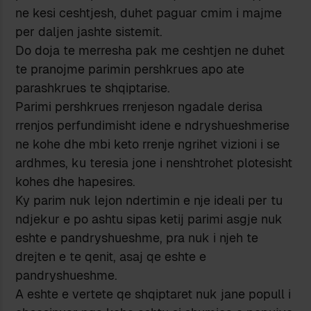
ne kesi ceshtjesh, duhet paguar cmim i majme
per daljen jashte sistemit.
Do doja te merresha pak me ceshtjen ne duhet
te pranojme parimin pershkrues apo ate
parashkrues te shqiptarise.
Parimi pershkrues rrenjeson ngadale derisa
rrenjos perfundimisht idene e ndryshueshmerise
ne kohe dhe mbi keto rrenje ngrihet vizioni i se
ardhmes, ku teresia jone i nenshtrohet plotesisht
kohes dhe hapesires.
Ky parim nuk lejon ndertimin e nje ideali per tu
ndjekur e po ashtu sipas ketij parimi asgje nuk
eshte e pandryshueshme, pra nuk i njeh te
drejten e te qenit, asaj qe eshte e
pandryshueshme.
A eshte e vertete qe shqiptaret nuk jane popull i