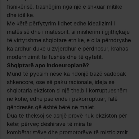
fisnikërisë, trashëgim nga një e shkuar mitike
dhe idilike.
Me këtë përfytyrim lidhet edhe idealizimi i
malësisë dhe i malësorit, si mishërim i gjithçkaje
të virtytshme shqiptare etnike, e cila përndryshe
ka ardhur duke u zvjerdhur e përdhosur, krahas
modernizimit të fushës dhe të qytetit.
Shqiptarë apo indoeuropianë?
Mund të pyesim nëse ka ndonjë bazë sadopak
shkencore, ose së paku racionale, ideja se
shqiptaria ekziston si një thelb i korruptueshëm
në kohë, edhe pse ende i pakorruptuar, falë
qëndresës që është bërë në malet.
Dua të theksoj se asnjë provë nuk ekziston për
këtë; përveç dëshirave të mira të
kombëtaristëve dhe promotorëve të misticizmit