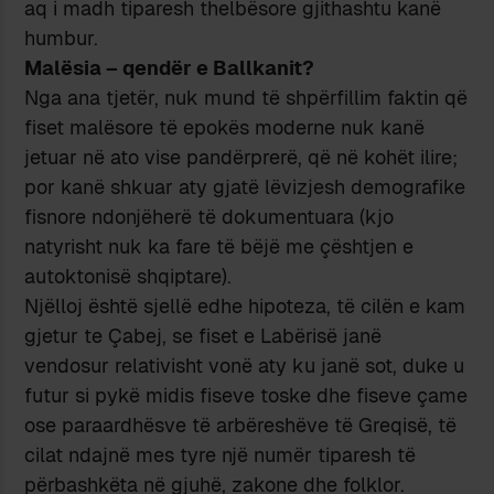
aq i madh tiparesh thelbësore gjithashtu kanë
humbur.
Malësia – qendër e Ballkanit?
Nga ana tjetër, nuk mund të shpërfillim faktin që
fiset malësore të epokës moderne nuk kanë
jetuar në ato vise pandërprerë, që në kohët ilire;
por kanë shkuar aty gjatë lëvizjesh demografike
fisnore ndonjëherë të dokumentuara (kjo
natyrisht nuk ka fare të bëjë me çështjen e
autoktonisë shqiptare).
Njëlloj është sjellë edhe hipoteza, të cilën e kam
gjetur te Çabej, se fiset e Labërisë janë
vendosur relativisht vonë aty ku janë sot, duke u
futur si pykë midis fiseve toske dhe fiseve çame
ose paraardhësve të arbëreshëve të Greqisë, të
cilat ndajnë mes tyre një numër tiparesh të
përbashkëta në gjuhë, zakone dhe folklor.