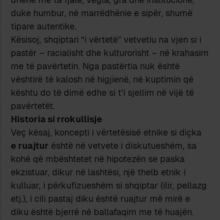
duke humbur, në marrëdhënie e sipër, shumë
tipare autentike.
Kësisoj, shqiptari “i vërtetë” vetvetiu na vjen si i
pastër – racialisht dhe kulturorisht – në krahasim
me të pavërtetin. Nga pastërtia nuk është
vështirë të kalosh në higjienë, në kuptimin që
kështu do të dimë edhe si t’i sjellim në vijë të
pavërtetët.
Historia si rrokullisje
Veç kësaj, koncepti i vërtetësisë etnike si diçka
e ruajtur
është në vetvete i diskutueshëm, sa
kohë që mbështetet në hipotezën se paska
ekzistuar, dikur në lashtësi, një thelb etnik i
kulluar, i përkufizueshëm si shqiptar (ilir, pellazg
etj.), i cili pastaj diku është ruajtur më mirë e
diku është bjerrë në ballafaqim me të huajën.