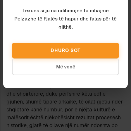
të shkosh, do të dëgjosh legjendën ose rrëfenjën
Lexues si ju na ndihmojnë ta mbajmë
për themelimin dhe prejardhjen e banorëve –
Peizazhe të Fjalës të hapur dhe falas për të
edhe pse disa nga këto rrëfenja janë apokrife.
gjithë.
Edhe kultura materiale e malësorëve, në Veri
dhe në Jug, dëshmon një
varfërim sistematik dhe
të zgjatur në kohë
, të detyruar nga rrethanat
DHURO SOT
gjeografike të izolimit. Por do të bënim gabim
elementar, sikur ta merrnim këtë varfërim si
Më vonë
provë të autenticitetit të kulturës, ose si
karakteristikë etnike thelbësore të shqiptarit.
Malësori mishëron, në kulturën e vet materiale
dhe shpirtërore, duke përfshirë këtu edhe
gjuhën, shumë tipare arkaike, të cilat gjetiu ndër
shqiptarë kanë humbur; por e njëjta kulturë e
malësorit është njëkohësisht rezultat procesesh
historike, gjatë të cilave një numër ndoshta po