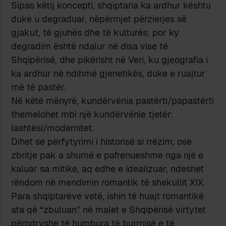
Sipas këtij koncepti, shqiptaria ka ardhur kështu
duke u degraduar, nëpërmjet përzierjes së
gjakut, të gjuhës dhe të kulturës; por ky
degradim është ndalur në disa vise të
Shqipërisë, dhe pikërisht në Veri, ku gjeografia i
ka ardhur në ndihmë gjenetikës, duke e ruajtur
më të pastër.
Në këtë mënyrë, kundërvënia pastërti/papastërti
themelohet mbi një kundërvënie tjetër:
lashtësi/modernitet.
Dihet se përfytyrimi i historisë si rrëzim, ose
zbritje pak a shumë e pafrenueshme nga një e
kaluar sa mitike, aq edhe e idealizuar, ndeshet
rëndom në mendimin romantik të shekullit XIX.
Para shqiptarëve vetë, ishin të huajt romantikë
ata që “zbuluan” në malet e Shqipërisë virtytet
përndryshe të humbura të burrnisë e të