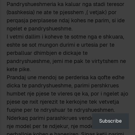
Pandryshueshmeria ka kaluar nga stadi teresor
(bashkesia) ne ate te pjesshem ,( vetjak) por
perqasja perplasese ndaj kohes ne parim, si ide
ngelet e pandryshueshme.
I vetmi dallim i koheve te sotme nga e shkuara,
eshte se sot mungon durimi e urtesia per te
perballuar dhimbjen e dickaje te
pandryshueshme, jemi me pak te virtytshem ne
kete pike.
Prandaj une mendoj se perderisa ka qofte edhe
dicka te pandryshueshme, parimi pershkrues
humbet nje pjese te vleres qe ka, por i ngelet ajo
pjese qe nxit njerezit te kerkojne tek vetvetja
fuqine per te ndryshuar te ndryshueshmen.
Nderkaq parimi parashkrues vendos nje ideal,
Subscribe
nje model per te ndjekur, nje model qe duhet ta
perballoje kohen e hapesiren. Sipas ketij parimi