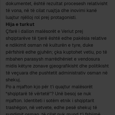
dokumentet, është rezultat procesesh relativisht
të vona, në të cilat ruajtja dhe inovimi kanë
luajtur njëlloj rol prej protagonisti.
Hija e turkut
Çfarë i dallon malësorët e Veriut prej
shqiptarëve të tjerë është edhe pakësia relative
e ndikimit osman në kulturën e tyre, duke
përfshirë edhe gjuhën; çka kuptohet vetiu, po të
mbahen parasysh marrëdhëniet e vendosura
midis këtyre zonave gjeografikisht dhe politikisht
të veçuara dhe pushtetit administrativ osman në
shekuj.
Po a mjafton kjo për t’i quajtur malësorët
“shqiptarë të vërtetë”? Unë besoj se nuk
mjafton. Identiteti i sotëm etnik i shqiptarit
trashëgon, në vetvete, edhe pesë shekuj të
sundimit osman, të cilat nuk mund t’i fshijmë