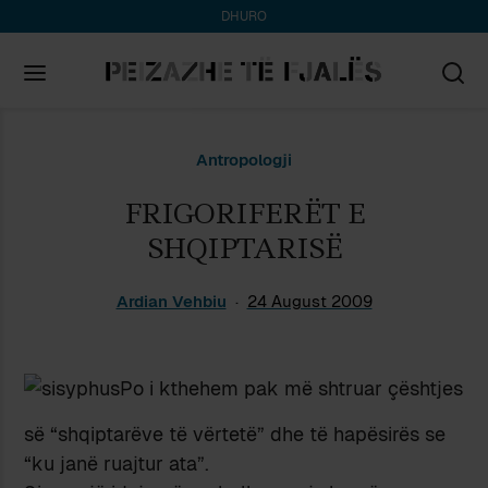
DHURO
Search
Antropologji
for:
FRIGORIFERËT E
SHQIPTARISË
Ardian Vehbiu
24 August 2009
Po i kthehem pak më shtruar çështjes
së “shqiptarëve të vërtetë” dhe të hapësirës se
“ku janë ruajtur ata”.