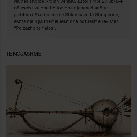
gjuhës shqipe Ardian Vehbiu, autor i mbi 20 librave
në eseistikë dhe fiction dhe njëherazi anëtar i
jashtëm i Akademisë së Shkencave të Shqipërisë,
është një nga themeluesit dhe botuesit e revistës
“Peizazhe të fjalës”.
TË NGJASHME