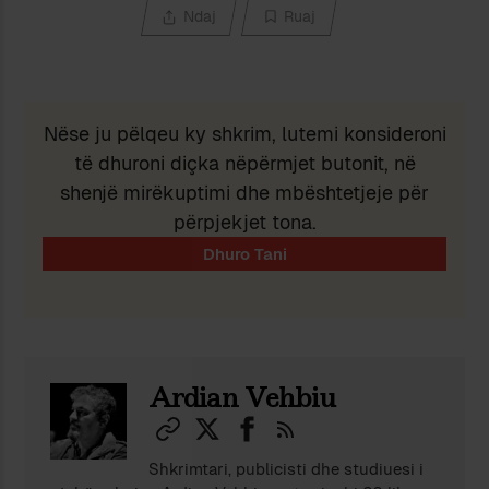
Ndaj
Ruaj
Nëse ju pëlqeu ky shkrim, lutemi konsideroni
të dhuroni diçka nëpërmjet butonit, në
shenjë mirëkuptimi dhe mbështetjeje për
përpjekjet tona.
Ardian Vehbiu
Shkrimtari, publicisti dhe studiuesi i