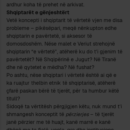
ardhur koha të prehet në arkivat.
Shqiptarët e gënjeshtërt
Vetë koncepti i shqiptarit të vërtetë vjen me disa
probleme – pikësëpari, meqë nënkupton edhe
shqiptarin e pavërtetë, si aksesor të
domosdoshëm. Nëse malet e Veriut strehojnë
shqiptarin “e vërtetë”, atëherë ku do t’i gjenim të
pavërtetët? Në Shqipërinë e Jugut? Në Tiranë
dhe në qytetet e mëdha? Në fushat?
Po ashtu, nëse shqiptari i vërtetë është ai që e
ka ruajtur thelbin etnik të shqiptarisë, atëherë
çfarë paskan bërë të tjerët, për ta humbur këtë
titull?
Sidoqë ta vërtitësh përgjigjen këtu, nuk mund t’i
shmangesh konceptit të
përzierjes
– të tjerët
janë përzier me të huajt, kanë marrë e kanë
dhënë me ta fjalë, vegla, gra dhe institucione,