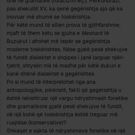
dhe në gramatikë (rotacizmi etj.). Përkundrazi,
pas shekullit XV, ka qenë gegërishtja ajo që ka
inovuar më shumë se toskërishtja.
Për këtë mund të sillen prova të gjithfarshme;
mjaft të them këtu se gjuha e
Mesharit
të
Buzukut i afrohet më tepër se gegërishtja
moderne toskërishtes. Nëse gjatë pesë shekujve
të fundit dialektet e shqipes i janë larguar njëri-
tjetrit, shtysën më të madhe për këtë dukuri e
kanë dhënë dialektet e gegërishtes.
Po si mund të interpretohet nga ana
antropologjike, pikërisht, fakti që gegërishtja u
është nënshtruar një vargu ndryshimesh fonetike
dhe gramatikore gjatë pesë shekujve të fundit,
në një kohë që toskërishtja është treguar më
ruajtëse (konservative)?
Shkaqet e sakta të ndryshimeve fonetike në një