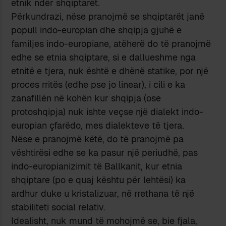
etnik ndër shqiptarët.
Përkundrazi, nëse pranojmë se shqiptarët janë
popull indo-europian dhe shqipja gjuhë e
familjes indo-europiane, atëherë do të pranojmë
edhe se etnia shqiptare, si e dallueshme nga
etnitë e tjera, nuk është e dhënë statike, por një
proces rritës (edhe pse jo linear), i cili e ka
zanafillën në kohën kur shqipja (ose
protoshqipja) nuk ishte veçse një dialekt indo-
europian çfarëdo, mes dialekteve të tjera.
Nëse e pranojmë këtë, do të pranojmë pa
vështirësi edhe se ka pasur një periudhë, pas
indo-europianizimit të Ballkanit, kur etnia
shqiptare (po e quaj kështu për lehtësi) ka
ardhur duke u kristalizuar, në rrethana të një
stabiliteti social relativ.
Idealisht, nuk mund të mohojmë se, bie fjala,