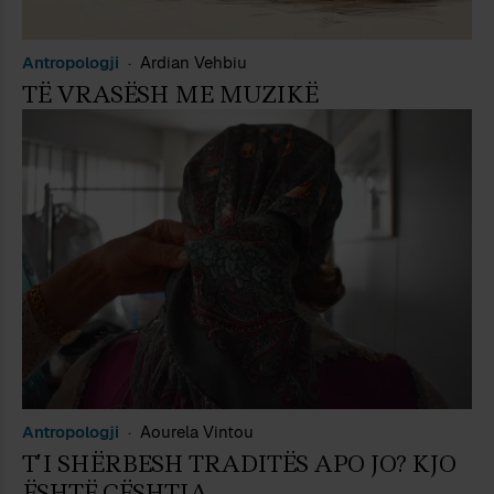
Antropologji
Ardian Vehbiu
TË VRASËSH ME MUZIKË
Antropologji
Aourela Vintou
T’I SHËRBESH TRADITËS APO JO? KJO
ËSHTË ÇËSHTJA