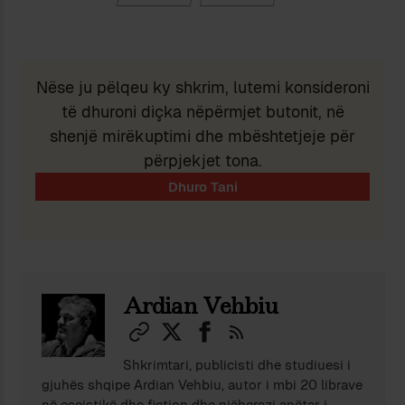
Nëse ju pëlqeu ky shkrim, lutemi konsideroni
të dhuroni diçka nëpërmjet butonit, në
shenjë mirëkuptimi dhe mbështetjeje për
përpjekjet tona.
Ardian Vehbiu
Shkrimtari, publicisti dhe studiuesi i
gjuhës shqipe Ardian Vehbiu, autor i mbi 20 librave
në eseistikë dhe fiction dhe njëherazi anëtar i