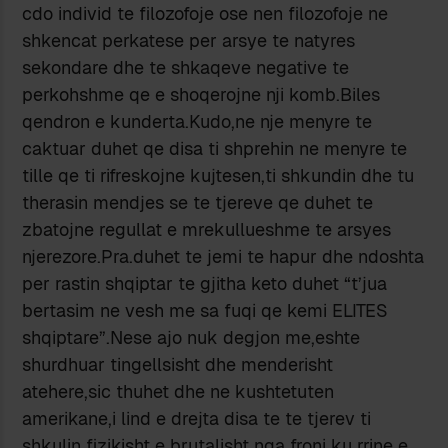
cdo individ te filozofoje ose nen filozofoje ne
shkencat perkatese per arsye te natyres
sekondare dhe te shkaqeve negative te
perkohshme qe e shoqerojne nji komb.Biles
qendron e kunderta.Kudo,ne nje menyre te
caktuar duhet qe disa ti shprehin ne menyre te
tille qe ti rifreskojne kujtesen,ti shkundin dhe tu
therasin mendjes se te tjereve qe duhet te
zbatojne regullat e mrekullueshme te arsyes
njerezore.Pra.duhet te jemi te hapur dhe ndoshta
per rastin shqiptar te gjitha keto duhet “t’jua
bertasim ne vesh me sa fuqi qe kemi ELITES
shqiptare”.Nese ajo nuk degjon me,eshte
shurdhuar tingellsisht dhe menderisht
atehere,sic thuhet dhe ne kushtetuten
amerikane,i lind e drejta disa te te tjerev ti
shkulin fizikisht e brutalisht nga froni ku rrine e