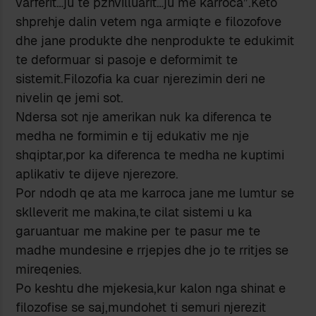
varferit…ju te pzhvilluarit…ju me karroca”.Keto
shprehje dalin vetem nga armiqte e filozofove
dhe jane produkte dhe nenprodukte te edukimit
te deformuar si pasoje e deformimit te
sistemit.Filozofia ka cuar njerezimin deri ne
nivelin qe jemi sot.
Ndersa sot nje amerikan nuk ka diferenca te
medha ne formimin e tij edukativ me nje
shqiptar,por ka diferenca te medha ne kuptimi
aplikativ te dijeve njerezore.
Por ndodh qe ata me karroca jane me lumtur se
sklleverit me makina,te cilat sistemi u ka
garuantuar me makine per te pasur me te
madhe mundesine e rrjepjes dhe jo te rritjes se
mireqenies.
Po keshtu dhe mjekesia,kur kalon nga shinat e
filozofise se saj,mundohet ti semuri njerezit