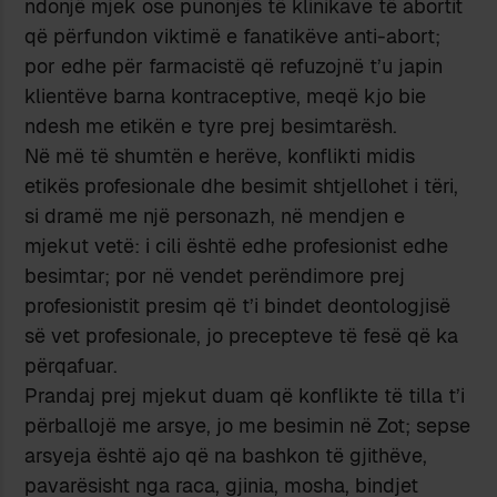
ndonjë mjek ose punonjës të klinikave të abortit
që përfundon viktimë e fanatikëve anti-abort;
por edhe për farmacistë që refuzojnë t’u japin
klientëve barna kontraceptive, meqë kjo bie
ndesh me etikën e tyre prej besimtarësh.
Në më të shumtën e herëve, konflikti midis
etikës profesionale dhe besimit shtjellohet i tëri,
si dramë me një personazh, në mendjen e
mjekut vetë: i cili është edhe profesionist edhe
besimtar; por në vendet perëndimore prej
profesionistit presim që t’i bindet deontologjisë
së vet profesionale, jo precepteve të fesë që ka
përqafuar.
Prandaj prej mjekut duam që konflikte të tilla t’i
përballojë me arsye, jo me besimin në Zot; sepse
arsyeja është ajo që na bashkon të gjithëve,
pavarësisht nga raca, gjinia, mosha, bindjet