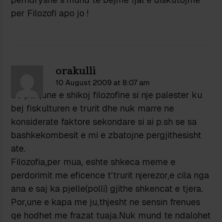
per Filozofi apo jo !
orakulli
10 August 2009 at 8:07 am
Se pari,une e shikoj filozofine si nje palester ku
bej fiskulturen e trurit dhe nuk marre ne
konsiderate faktore sekondare si ai p.sh se sa
bashkekombesit e mi e zbatojne pergjithesisht
ate.
Filozofia,per mua, eshte shkeca meme e
perdorimit me eficence t’trurit njerezor,e cila nga
ana e saj ka pjelle(polli) gjithe shkencat e tjera.
Por,une e kapa me ju,thjesht ne sensin frenues
qe hodhet me frazat tuaja.Nuk mund te ndalohet