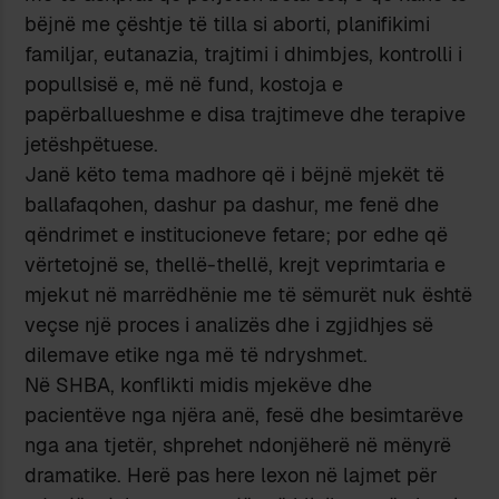
bëjnë me çështje të tilla si aborti, planifikimi
familjar, eutanazia, trajtimi i dhimbjes, kontrolli i
popullsisë e, më në fund, kostoja e
papërballueshme e disa trajtimeve dhe terapive
jetëshpëtuese.
Janë këto tema madhore që i bëjnë mjekët të
ballafaqohen, dashur pa dashur, me fenë dhe
qëndrimet e institucioneve fetare; por edhe që
vërtetojnë se, thellë-thellë, krejt veprimtaria e
mjekut në marrëdhënie me të sëmurët nuk është
veçse një proces i analizës dhe i zgjidhjes së
dilemave etike nga më të ndryshmet.
Në SHBA, konflikti midis mjekëve dhe
pacientëve nga njëra anë, fesë dhe besimtarëve
nga ana tjetër, shprehet ndonjëherë në mënyrë
dramatike. Herë pas here lexon në lajmet për