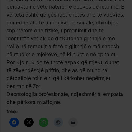
përcaktojnë vetë natyrën e epokës që jetojmë. E
vërteta është që çështjet e jetës dhe të vdekjes,
por edhe ato të lumturisë personale, dhimbjes
shpirtërore dhe fizike, riprodhimit dhe të
identitetit vetjak po diskutohen gjithnjë e më
rrallë në tempujt e fesë e gjithnjë e më shpesh
në studiot e mjekëve, në klinikat e në spitalet.
Por kjo nuk do të thotë aspak që mjeku duhet
të zëvendësojë priftin, dhe as që mund ta
përballojë rolin e ri që i kërkohet nëpërmjet
besimit në Zot.
Deontologjia profesionale, ndjeshmëria, empatia
dhe përkora mjaftojnë.
Ndaje: