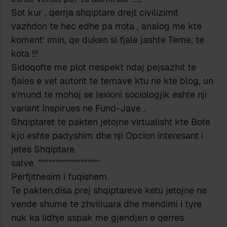
Sot kur , qerrja shqiptare drejt civilizimit
vazhdon te hec edhe pa rrota , analog me kte
koment’ imin, qe duken si fjale jashte Teme, te
kota !!!
Sidoqofte me plot rrespekt ndaj pejsazhit te
fjales e vet autorit te temave ktu ne kte blog, un
s’mund te mohoj se lexioni sociologjik eshte nji
variant Inspirues ne Fund-Jave .
Shqiptaret te pakten jetojne virtualisht kte Bote
kjo eshte padyshim dhe nji Opcion interesant i
jetes Shqiptare.
salve. ”””””””””””””””””’
Perfjithesim i fuqishem.
Te pakten,disa prej shqiptareve ketu jetojne ne
vende shume te zhvilluara dhe mendimi i tyre
nuk ka lidhje aspak me gjendjen e qerres