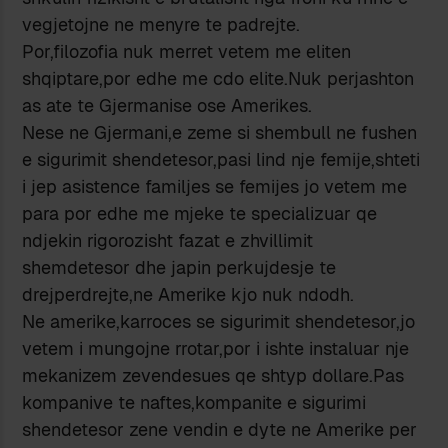
vegjetojne ne menyre te padrejte.
Por,filozofia nuk merret vetem me eliten
shqiptare,por edhe me cdo elite.Nuk perjashton
as ate te Gjermanise ose Amerikes.
Nese ne Gjermani,e zeme si shembull ne fushen
e sigurimit shendetesor,pasi lind nje femije,shteti
i jep asistence familjes se femijes jo vetem me
para por edhe me mjeke te specializuar qe
ndjekin rigorozisht fazat e zhvillimit
shemdetesor dhe japin perkujdesje te
drejperdrejte,ne Amerike kjo nuk ndodh.
Ne amerike,karroces se sigurimit shendetesor,jo
vetem i mungojne rrotar,por i ishte instaluar nje
mekanizem zevendesues qe shtyp dollare.Pas
kompanive te naftes,kompanite e sigurimi
shendetesor zene vendin e dyte ne Amerike per