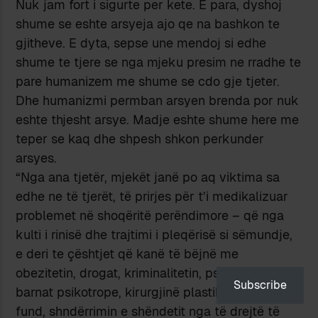
Nuk jam fort i sigurte per kete. E para, dyshoj
shume se eshte arsyeja ajo qe na bashkon te
gjitheve. E dyta, sepse une mendoj si edhe
shume te tjere se nga mjeku presim ne rradhe te
pare humanizem me shume se cdo gje tjeter.
Dhe humanizmi permban arsyen brenda por nuk
eshte thjesht arsye. Madje eshte shume here me
teper se kaq dhe shpesh shkon perkunder
arsyes.
“Nga ana tjetër, mjekët janë po aq viktima sa
edhe ne të tjerët, të prirjes për t’i medikalizuar
problemet në shoqëritë perëndimore – që nga
kulti i rinisë dhe trajtimi i pleqërisë si sëmundje,
e deri te çështjet që kanë të bëjnë me
obezitetin, drogat, kriminalitetin, psikiatrinë dhe
Subscribe
barnat psikotrope, kirurgjinë plastike e, më në
fund, shndërrimin e shëndetit nga të drejtë të