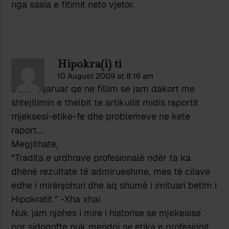
nga sasia e fitimit neto vjetor.
Hipokra(i) ti
10 August 2009 at 8:16 am
Duke sqaruar qe ne fillim se jam dakort me
shtejllimin e thelbit te artikullit midis raportit
mjeksesi-etike-fe dhe problemeve ne kete
raport….
Megjithate,
“Tradita e urdhrave profesionalë ndër ta ka
dhënë rezultate të admirueshme, mes të cilave
edhe i mirënjohuri dhe aq shumë i imituari betim i
Hipokratit.” -Xha xhai
Nuk jam njohes i mire i historise se mjekesise
por sidoqofte nuk mendoj se etika e profesionit