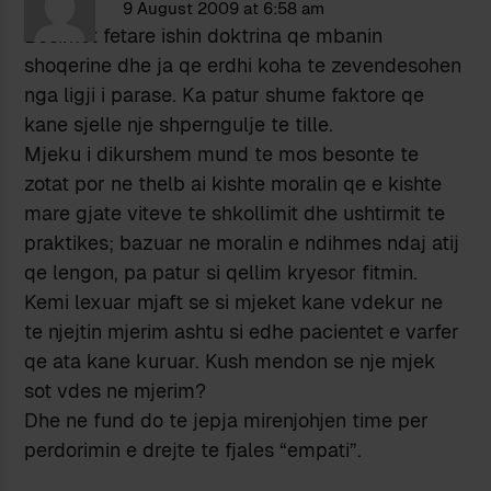
9 August 2009 at 6:58 am
Besimet fetare ishin doktrina qe mbanin
shoqerine dhe ja qe erdhi koha te zevendesohen
nga ligji i parase. Ka patur shume faktore qe
kane sjelle nje shperngulje te tille.
Mjeku i dikurshem mund te mos besonte te
zotat por ne thelb ai kishte moralin qe e kishte
mare gjate viteve te shkollimit dhe ushtirmit te
praktikes; bazuar ne moralin e ndihmes ndaj atij
qe lengon, pa patur si qellim kryesor fitmin.
Kemi lexuar mjaft se si mjeket kane vdekur ne
te njejtin mjerim ashtu si edhe pacientet e varfer
qe ata kane kuruar. Kush mendon se nje mjek
sot vdes ne mjerim?
Dhe ne fund do te jepja mirenjohjen time per
perdorimin e drejte te fjales “empati”.