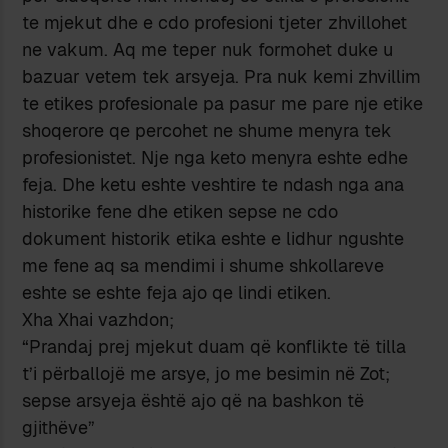
te mjekut dhe e cdo profesioni tjeter zhvillohet
ne vakum. Aq me teper nuk formohet duke u
bazuar vetem tek arsyeja. Pra nuk kemi zhvillim
te etikes profesionale pa pasur me pare nje etike
shoqerore qe percohet ne shume menyra tek
profesionistet. Nje nga keto menyra eshte edhe
feja. Dhe ketu eshte veshtire te ndash nga ana
historike fene dhe etiken sepse ne cdo
dokument historik etika eshte e lidhur ngushte
me fene aq sa mendimi i shume shkollareve
eshte se eshte feja ajo qe lindi etiken.
Xha Xhai vazhdon;
“Prandaj prej mjekut duam që konflikte të tilla
t’i përballojë me arsye, jo me besimin në Zot;
sepse arsyeja është ajo që na bashkon të
gjithëve”