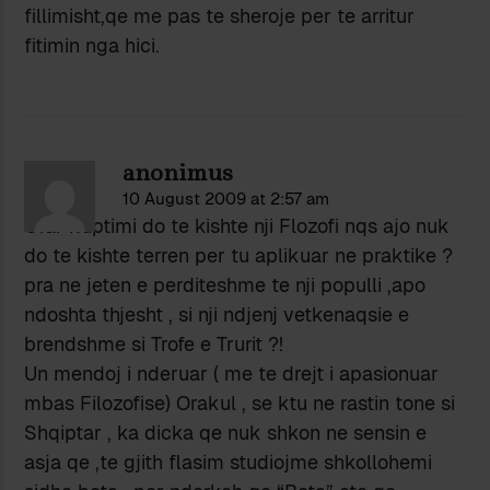
fillimisht,qe me pas te sheroje per te arritur
fitimin nga hici.
anonimus
10 August 2009 at 2:57 am
Cfar kuptimi do te kishte nji Flozofi nqs ajo nuk
do te kishte terren per tu aplikuar ne praktike ?
pra ne jeten e perditeshme te nji populli ,apo
ndoshta thjesht , si nji ndjenj vetkenaqsie e
brendshme si Trofe e Trurit ?!
Un mendoj i nderuar ( me te drejt i apasionuar
mbas Filozofise) Orakul , se ktu ne rastin tone si
Shqiptar , ka dicka qe nuk shkon ne sensin e
asja qe ,te gjith flasim studiojme shkollohemi