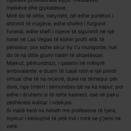
mjekëve dhe gjykatësve.
Mirë do të ishte, natyrisht, që edhe punëtori i
shtrimit të rrugëve, edhe shoferi i furgonit
funeral, edhe shefi i rojeve të sigurimit në një
hotel në Las Vegas të kishin profil etik të
përsosur; por edhe sikur ky t’u mungonte, nuk
do të na dilte gjumi natën të shqetësuar.
Mjekut, përkundrazi, i qasemi në mënyrë
ambivalente: e duam të luajë rolin e një prindi
virtual dhe të na nxjerrë, duke na tërhequr për
dore, nga tmerri i sëmundjes që na ka kapur; por
edhe i druhemi si të ishte kasneci, ose së paku
zëdhënësi kobtar i vdekjes.
Si rrallë herë na ndodh me profesione të tjera,
mjekut i kërkojmë të jetë më i mirë se ç’jemi ne
vetë.