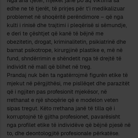
Nga ana tjetër, mjekët janë po aq viktima sa
edhe ne të tjerët, të prirjes për t’i medikalizuar
problemet në shoqëritë perëndimore – që nga
kulti i rinisë dhe trajtimi i pleqërisë si sëmundje,
e deri te çështjet që kanë të bëjnë me
obezitetin, drogat, kriminalitetin, psikiatrinë dhe
barnat psikotrope, kirurgjinë plastike e, më në
fund, shndërrimin e shëndetit nga të drejtë të
individit në mall që blihet në treg.
Prandaj nuk bën ta ngatërrojmë figurën etike të
mjekut në përgjithësi, me pisllëqet dhe parazitët
që i ngjiten pas profesionit mjekësor, në
rrethanat e një shoqërie që e modelon veten
sipas tregut. Këto rrethana janë të tilla që i
korruptojnë të gjitha profesionet, pavarësisht
nga profilet etike të individëve që bëjnë pjesë në
to, dhe deontologjitë profesionale përkatëse.