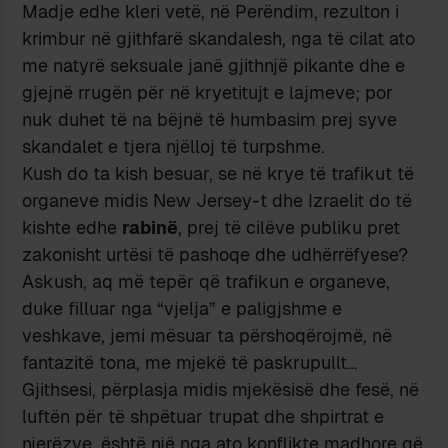
Madje edhe kleri vetë, në Perëndim, rezulton i
krimbur në gjithfarë skandalesh, nga të cilat ato
me natyrë seksuale janë gjithnjë pikante dhe e
gjejnë rrugën për në kryetitujt e lajmeve; por
nuk duhet të na bëjnë të humbasim prej syve
skandalet e tjera njëlloj të turpshme.
Kush do ta kish besuar, se në krye të trafikut të
organeve midis New Jersey-t dhe Izraelit do të
kishte edhe
rabinë
, prej të cilëve publiku pret
zakonisht urtësi të pashoqe dhe udhërrëfyese?
Askush, aq më tepër që trafikun e organeve,
duke filluar nga “vjelja” e paligjshme e
veshkave, jemi mësuar ta përshoqërojmë, në
fantazitë tona, me mjekë të paskrupullt…
Gjithsesi, përplasja midis mjekësisë dhe fesë, në
luftën për të shpëtuar trupat dhe shpirtrat e
njerëzve, është një nga ato konflikte madhore që