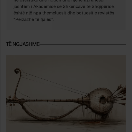
jashtëm i Akademisë së Shkencave të Shqipërisë,
është një nga themeluesit dhe botuesit e revistës
“Peizazhe të fjalës”.
TË NGJASHME