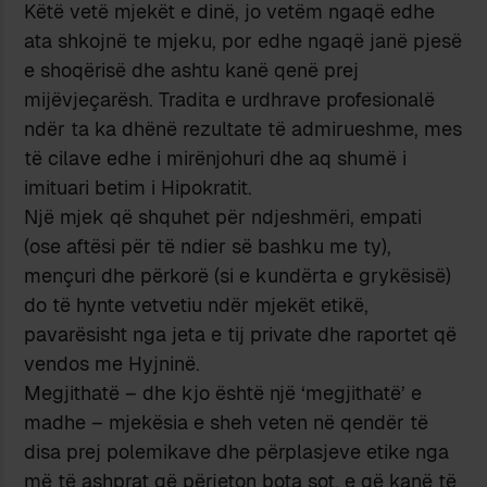
Këtë vetë mjekët e dinë, jo vetëm ngaqë edhe
ata shkojnë te mjeku, por edhe ngaqë janë pjesë
e shoqërisë dhe ashtu kanë qenë prej
mijëvjeçarësh. Tradita e urdhrave profesionalë
ndër ta ka dhënë rezultate të admirueshme, mes
të cilave edhe i mirënjohuri dhe aq shumë i
imituari betim i Hipokratit.
Një mjek që shquhet për ndjeshmëri, empati
(ose aftësi për të ndier së bashku me ty),
mençuri dhe përkorë (si e kundërta e grykësisë)
do të hynte vetvetiu ndër mjekët etikë,
pavarësisht nga jeta e tij private dhe raportet që
vendos me Hyjninë.
Megjithatë – dhe kjo është një ‘megjithatë’ e
madhe – mjekësia e sheh veten në qendër të
disa prej polemikave dhe përplasjeve etike nga
më të ashprat që përjeton bota sot, e që kanë të