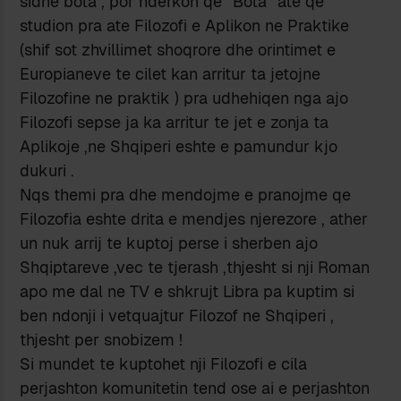
sidhe bota , por nderkoh qe “Bota” ate qe
studion pra ate Filozofi e Aplikon ne Praktike
(shif sot zhvillimet shoqrore dhe orintimet e
Europianeve te cilet kan arritur ta jetojne
Filozofine ne praktik ) pra udhehiqen nga ajo
Filozofi sepse ja ka arritur te jet e zonja ta
Aplikoje ,ne Shqiperi eshte e pamundur kjo
dukuri .
Nqs themi pra dhe mendojme e pranojme qe
Filozofia eshte drita e mendjes njerezore , ather
un nuk arrij te kuptoj perse i sherben ajo
Shqiptareve ,vec te tjerash ,thjesht si nji Roman
apo me dal ne TV e shkrujt Libra pa kuptim si
ben ndonji i vetquajtur Filozof ne Shqiperi ,
thjesht per snobizem !
Si mundet te kuptohet nji Filozofi e cila
perjashton komunitetin tend ose ai e perjashton