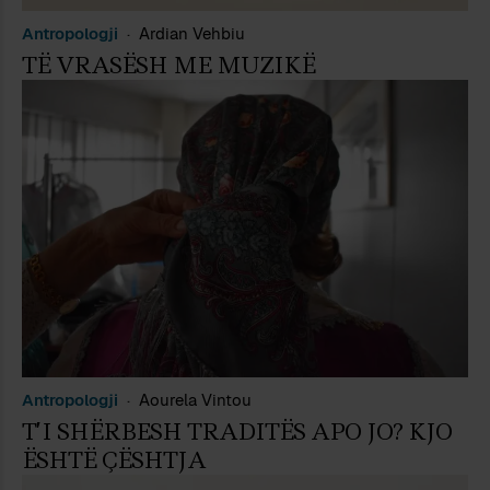
Antropologji
Ardian Vehbiu
TË VRASËSH ME MUZIKË
Antropologji
Aourela Vintou
T’I SHËRBESH TRADITËS APO JO? KJO
ËSHTË ÇËSHTJA