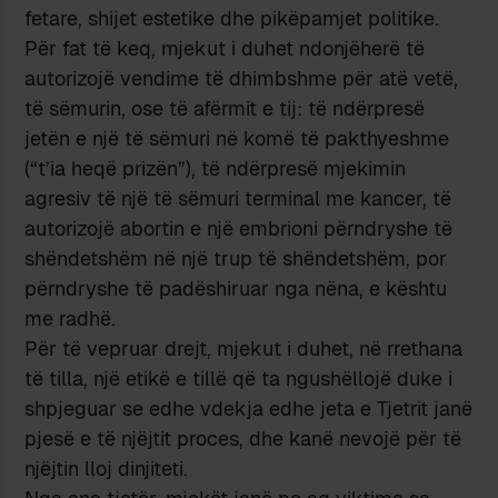
fetare, shijet estetike dhe pikëpamjet politike.
Për fat të keq, mjekut i duhet ndonjëherë të
autorizojë vendime të dhimbshme për atë vetë,
të sëmurin, ose të afërmit e tij: të ndërpresë
jetën e një të sëmuri në komë të pakthyeshme
(“t’ia heqë prizën”), të ndërpresë mjekimin
agresiv të një të sëmuri terminal me kancer, të
autorizojë abortin e një embrioni përndryshe të
shëndetshëm në një trup të shëndetshëm, por
përndryshe të padëshiruar nga nëna, e kështu
me radhë.
Për të vepruar drejt, mjekut i duhet, në rrethana
të tilla, një etikë e tillë që ta ngushëllojë duke i
shpjeguar se edhe vdekja edhe jeta e Tjetrit janë
pjesë e të njëjtit proces, dhe kanë nevojë për të
njëjtin lloj dinjiteti.