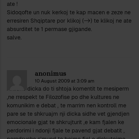
ate !
Sidoqofte un nuk kerkoj te kap macen e zeze ne
erresiren Shqiptare por klikoj (->) te klikoj ne ate
absurditet te 1 permase gjigande.
salve.
anonimus
10 August 2009 at 3:09 am
Ah..dhe dicka do ti shtoja komentit te mesiperm
,ne rrespekt te Filozofise po dhe kultures ne
komunikim e debat , te marrim nen kontroll me
pare se te shkruajm nji dicka sidhe vet gjendjen
emocionale gjat te shkrujturit ,e kam fjalen ke
perdorimi i ndonji fjale te pavend gjat debatit ,
perndryshe s’mund te bejme fjal e diskutojme