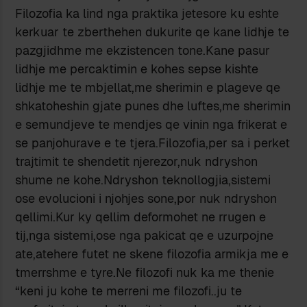
Filozofia ka lind nga praktika jetesore ku eshte
kerkuar te zberthehen dukurite qe kane lidhje te
pazgjidhme me ekzistencen tone.Kane pasur
lidhje me percaktimin e kohes sepse kishte
lidhje me te mbjellat,me sherimin e plageve qe
shkatoheshin gjate punes dhe luftes,me sherimin
e semundjeve te mendjes qe vinin nga frikerat e
se panjohurave e te tjera.Filozofia,per sa i perket
trajtimit te shendetit njerezor,nuk ndryshon
shume ne kohe.Ndryshon teknollogjia,sistemi
ose evolucioni i njohjes sone,por nuk ndryshon
qellimi.Kur ky qellim deformohet ne rrugen e
tij,nga sistemi,ose nga pakicat qe e uzurpojne
ate,atehere futet ne skene filozofia armikja me e
tmerrshme e tyre.Ne filozofi nuk ka me thenie
“keni ju kohe te merreni me filozofi..ju te