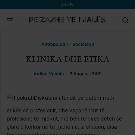
DHURO
Search
Antropologji
/
Sociologji
for:
KLINIKA DHE ETIKA
Ardian Vehbiu
8 August 2009
Diskutimi i fundit që patëm rreth
etikës së profesionit, dhe veçanërisht të
profesionit të mjekut, më bëri të pyes veten se
çfarë u kërkojmë të gjithë ne, si shoqëri, disa
figurave profesionale kyçe: mësuesve,