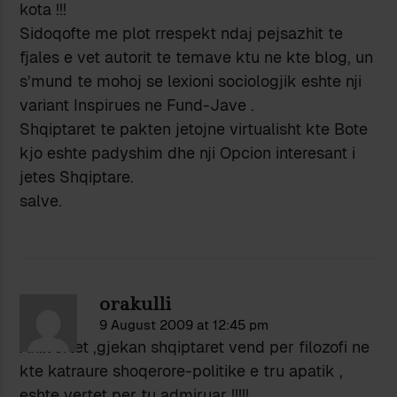
kota !!!
Sidoqofte me plot rrespekt ndaj pejsazhit te
fjales e vet autorit te temave ktu ne kte blog, un
s’mund te mohoj se lexioni sociologjik eshte nji
variant Inspirues ne Fund-Jave .
Shqiptaret te pakten jetojne virtualisht kte Bote
kjo eshte padyshim dhe nji Opcion interesant i
jetes Shqiptare.
salve.
orakulli
9 August 2009 at 12:45 pm
Ah..vertet ,gjekan shqiptaret vend per filozofi ne
kte katraure shoqerore-politike e tru apatik ,
eshte vertet per tu admiruar !!!!!