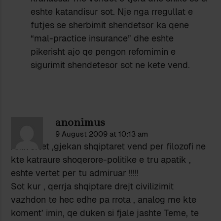
eshte katandisur sot. Nje nga rregullat e
futjes se sherbimit shendetsor ka qene
“mal-practice insurance” dhe eshte
pikerisht ajo qe pengon refomimin e
sigurimit shendetesor sot ne kete vend.
anonimus
9 August 2009 at 10:13 am
Ah..vertet ,gjekan shqiptaret vend per filozofi ne
kte katraure shoqerore-politike e tru apatik ,
eshte vertet per tu admiruar !!!!!
Sot kur , qerrja shqiptare drejt civilizimit
vazhdon te hec edhe pa rrota , analog me kte
koment’ imin, qe duken si fjale jashte Teme, te