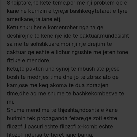
Shqiptare,ne kete teme,por me nji problem qe e
kane ne kurrizin e tyre,si bashkeqytetaret e tyre
amerikane,italiane etj.
Ketu shkruhet e komentohet nga ta qe
deshirojne te kene nje ide te caktuar,mundesisht
sa me te sofistikuare,mbi nji nje drejtim te
caktuar qe eshte e lidhur ngushte me jeten tone
fizike e mendore.
Ketu,te pakten une synoj te mbush ate pjese
bosh te mednjes time dhe jo te zbraz ato qe
kam,ose me keq akoma te dua zbrazjen
time,dhe aq me shume te bashkekombesve te
mi.
Shume mendime te thjeshta,ndoshta e kane
burimin tek propaganda fetare,qe zoti eshte
filozofi,i pasuri eshte filozofi,x-komb eshte
filozofi ndersa te tjeret jane bajga.