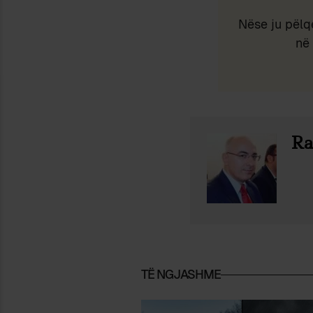
Nëse ju pëlq
në 
Ra
TË NGJASHME