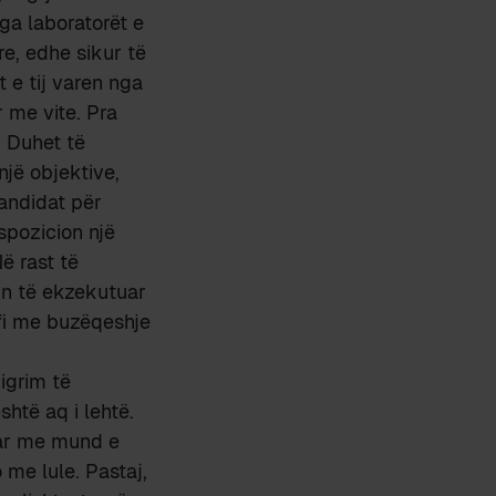
 nga laboratorët e
e, edhe sikur të
 e tij varen nga
r me vite. Pra
. Duhet të
jë objektive,
kandidat për
spozicion një
Në rast të
mn të ekzekutuar
afi me buzëqeshje
igrim të
htë aq i lehtë.
uar me mund e
 me lule. Pastaj,