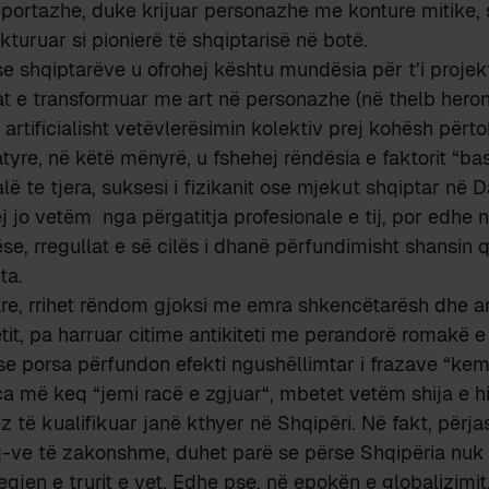
eportazhe, duke krijuar personazhe me konture mitike,
ikturuar si pionierë të shqiptarisë në botë.
se shqiptarëve u ofrohej kështu mundësia për t’i projek
t e transformuar me art në personazhe (në thelb heronj 
rtificialisht vetëvlerësimin kolektiv prej kohësh përto
tyre, në këtë mënyrë, u fshehej rëndësia e faktorit “bas
jalë te tjera, suksesi i fizikanit ose mjekut shqiptar në
j jo vetëm nga përgatitja profesionale e tij, por edhe n
se, rregullat e së cilës i dhanë përfundimisht shansin q
ta.
re, rrihet rëndom gjoksi me emra shkencëtarësh dhe ar
etit, pa harruar citime antikiteti me perandorë romakë 
çse porsa përfundon efekti ngushëllimtar i frazave “kemi
ca më keq “jemi racë e zgjuar“, mbetet vetëm shija e hid
 të kualifikuar janë kthyer në Shqipëri. Në fakt, përja
-ve të zakonshme, duhet parë se përse Shqipëria nuk arr
qjen e trurit e vet. Edhe pse, në epokën e globalizimit,