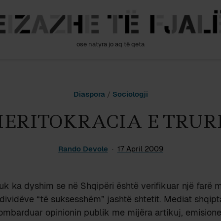
ose natyra jo aq të qeta
Diaspora
/
Sociologji
ERITOKRACIA E TRUR
Rando Devole
17 April 2009
uk ka dyshim se në Shqipëri është verifikuar një farë mi
ndividëve “të suksesshëm” jashtë shtetit. Mediat shqip
ombarduar opinionin publik me mijëra artikuj, emisione 