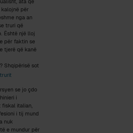
ualisht, ata që
 kalojnë për
ueshme nga an
e truri që
 Është një lloj
e për faktin se
e tjerë që kanë
m?
Shqipërisë sot
rsyen se jo çdo
inieri i
fiskal italian,
esioni i tij mund
ma nuk
htë e mundur për