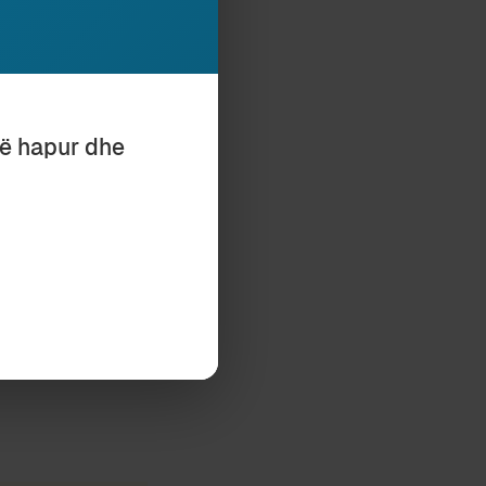
ANIT (II)
të hapur dhe
Subscribe