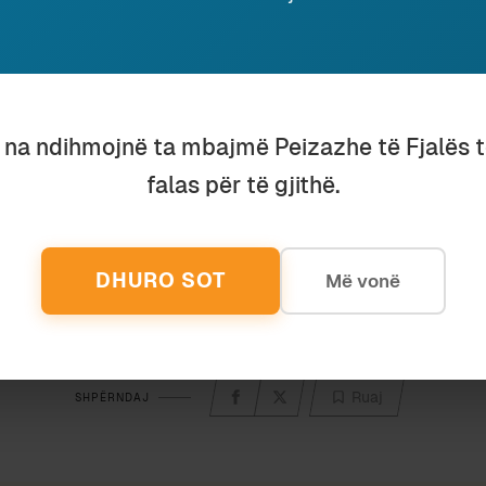
N
PROFETI NË KARNAVALE
BATUTA E POLITIK
26 March 2014
6 February 2019
In "Histori"
In "Komunikim"
u na ndihmojnë ta mbajmë Peizazhe të Fjalës 
falas për të gjithë.
Discover more from Peizazhe të fjalës
Subscribe to get the latest posts sent to your email.
DHURO SOT
Më vonë
Ruaj
SHPËRNDAJ