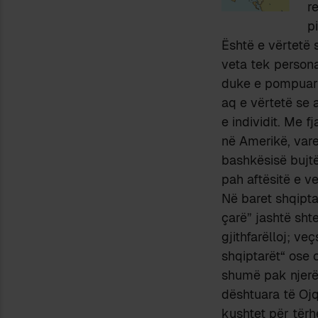
r
p
Është e vërtetë 
veta tek persona
duke e pompuar a
aq e vërtetë se a
e individit. Me f
në Amerikë, vare
bashkësisë bujtë
pah aftësitë e ve
Në baret shqipta
çarë” jashtë sht
gjithfarëlloj; ve
shqiptarët“ ose 
shumë pak njerëz
dështuara të Ojq
kushtet për tërhe