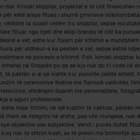
non disi. Kimisti shqiptar, projektet e të cilit financohen
, e për këtë arsye fitues i shumë çmimeve ndërkombëtar
, vështirë ta quash vetëm tru shqiptar, sepse rezultatet
ke filluar nga rrjeti dhe ekipi brenda të cilit ka punua
dësinë e vet, edhe kur flasim për kthimin e mundshëm
uria për atdheun e ka peshën e vet, sepse është ndjen
ndimtare në procesin e kthimit. P.sh. kimisti shqiptar 
 kthehej në Shqipëri po qe se kjo nuk do t’i vinte në di
it, të paktën si ai që kishte kur punonte jashtë shtetit. 
fundim të ceremonive festive me flamurë valëvitës, hi
 televizive, shtrëngim duarsh me personalitete, fotogr
kja e sigurt profesionale.
edhe nisje. Kthimi, në një kuptim të caktuar, përbën m
të them se integrimi në atdhe, pas vite mungese, nuk ës
sye objektive ose subjektive. Vendi i punës duhet fit
e kuq nuk ta shtron kush, as të presin me brohoritje apo