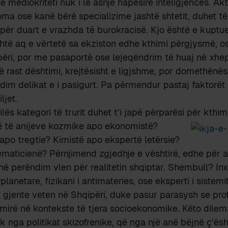
se mediokriteti nuk i lë asnjë hapësirë inteligjencës. Akt
ma ose kanë bërë specializime jashtë shtetit, duhet të
ëpër duart e vrazhda të burokracisë. Kjo është e kupt
shtë aq e vërtetë sa ekziston edhe kthimi përgjysmë, os
ëri, por me pasaportë ose lejeqëndrim të huaj në xhep.
në rast dështimi, krejtësisht e ligjshme, por domethënës
dim delikat e i pasigurt. Pa përmendur pastaj faktorët 
ljet.
ilës kategori të trurit duhet t’i japë përparësi për kthi
erë të anijeve kozmike apo ekonomistë?
apo tregtie? Kimistë apo ekspertë letërsie?
maticienë? Përnjimend zgjedhje e vështirë, edhe për a
ë perëndim vlen për realitetin shqiptar. Shembull? Inxh
lanetare, fizikani i antimateries, ose eksperti i sistemit 
a gjente veten në Shqipëri, duke pasur parasysh se prof
mirë në kontekste të tjera socioekonomike. Këto dile
nga politikat skizofrenike, që nga një anë bëjnë ç’ës