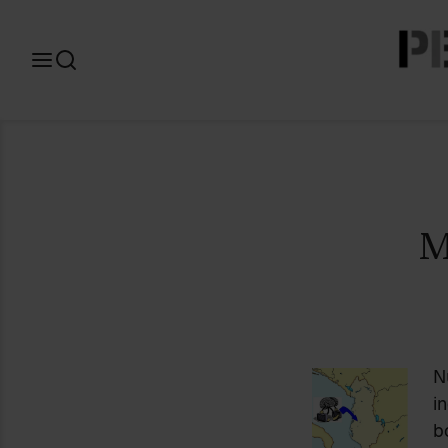
Search
for:
M
N
i
b