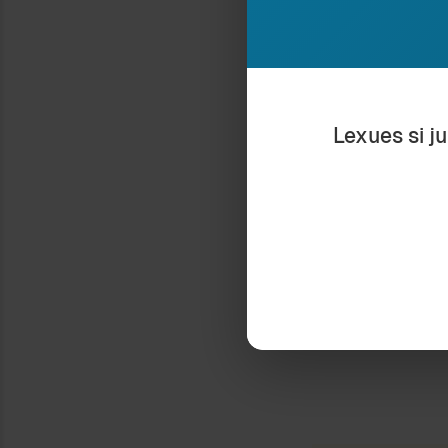
LETËRSIA QË GËNJE
19 November 2020
In "Filozofi"
Lexues si j
Type your email…