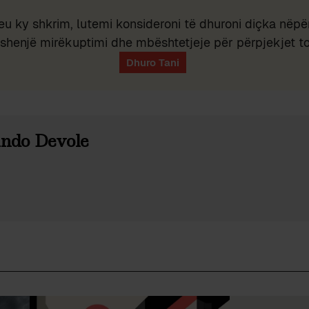
eu ky shkrim, lutemi konsideroni të dhuroni diçka nëpër
shenjë mirëkuptimi dhe mbështetjeje për përpjekjet t
ndo Devole