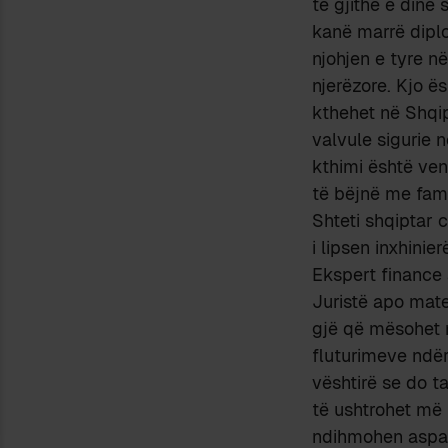
të gjithë e dinë 
kanë marrë diplo
njohjen e tyre n
njerëzore. Kjo ë
kthehet në Shqip
valvule sigurie 
kthimi është ven
të bëjnë me fami
Shteti shqiptar c
i lipsen inxhini
Ekspert finance 
Juristë apo mate
gjë që mësohet n
fluturimeve ndërp
vështirë se do t
të ushtrohet më 
ndihmohen aspak 