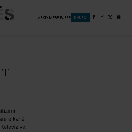
ARKIVI
MERR PJESË
DHURO
IT
tizimi i
tare e kanë
televizive,