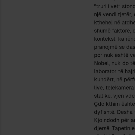
”truri i vet“ sto
një vendi tjetër
kthehej në atdhe
shumë faktorë, du
konteksti ka rën
pranojmë se dash
por nuk është ve
Nobel, nuk do të
laborator të hajr
kundërt, në për
live, telekamera
statike, vjen vde
Çdo kthim është 
dyfishtë. Desha 
Kjo ndodh për ar
djersë. Tapetin 