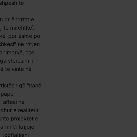
 shpesh të
tuar ëndrrat e
të mirëfilltë),
kë, por është po
hkësi” në rritjen
 Danimarkë, ose
ga vlerësimi i
ë të vinte në
tistësh që “kanë
e papë
 aftësi ne
hur e realitetit:
shto projektet e
in t’i krijojë
 togfjalëshi