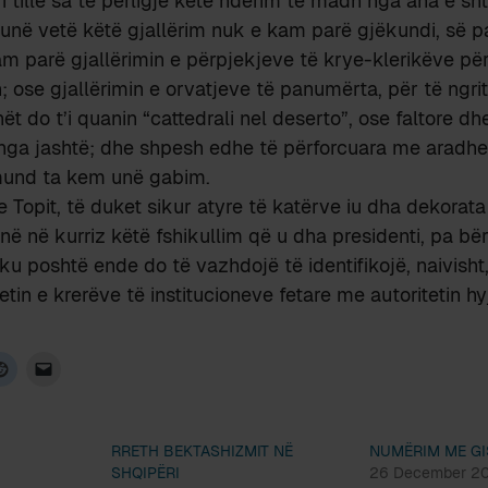
i tillë sa të përligjë këtë nderim të madh nga ana e sht
; unë vetë këtë gjallërim nuk e kam parë gjëkundi, së 
kam parë gjallërimin e përpjekjeve të krye-klerikëve pë
h; ose gjallërimin e orvatjeve të panumërta, për të ng
nët do t’i quanin “cattedrali nel deserto”, ose faltore d
nga jashtë; dhe shpesh edhe të përforcuara me aradhe 
mund ta kem unë gabim.
 e Topit, të duket sikur atyre të katërve iu dha dekorat
ë në kurriz këtë fshikullim që u dha presidenti, pa bë
ku poshtë ende do të vazhdojë të identifikojë, naivisht
etin e krerëve të institucioneve fetare me autoritetin hy
RRETH BEKTASHIZMIT NË
NUMËRIM ME GI
SHQIPËRI
26 December 2