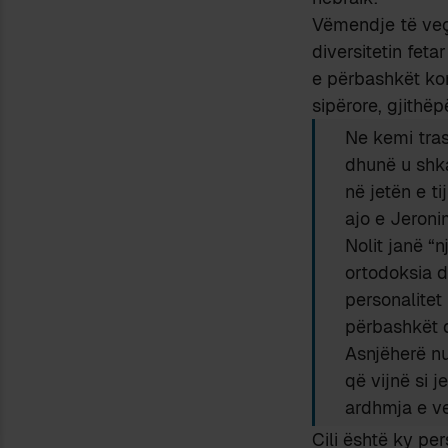
Vëmendje të veçan
diversitetin feta
e përbashkët kom
sipërore, gjithëp
Ne kemi tras
dhunë u shka
në jetën e ti
ajo e Jeroni
Nolit janë “n
ortodoksia d
personalitet 
përbashkët d
Asnjëherë nu
që vijnë si j
ardhmja e ven
Cili është ky pe