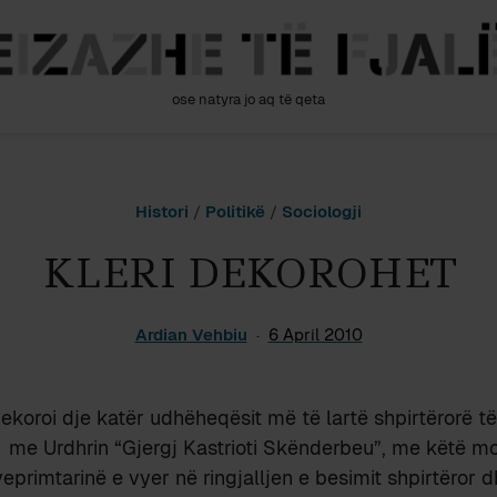
ose natyra jo aq të qeta
Histori
/
Politikë
/
Sociologji
KLERI DEKOROHET
Ardian Vehbiu
6 April 2010
dekoroi dje katër udhëheqësit më të lartë shpirtërorë t
, me Urdhrin “Gjergj Kastrioti Skënderbeu”, me këtë mo
veprimtarinë e vyer në ringjalljen e besimit shpirtëror 