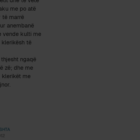
etit dhe të vetë
paku me po atë
r të marrë
ritur anembanë
he vende kulti me
klerikësh të
a thjesht ngaqë
rë zë; dhe me
, klerikët me
jnor.
SHTA
012