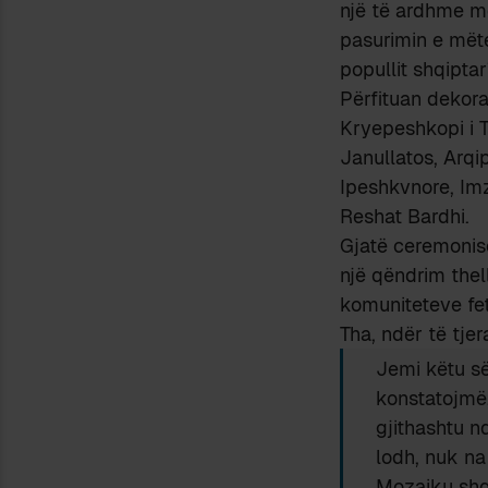
një të ardhme më 
pasurimin e mët
popullit shqiptar
Përfituan dekora
Kryepeshkopi i Ti
Janullatos, Arqi
Ipeshkvnore, Imz
Reshat Bardhi.
Gjatë ceremoni
një qëndrim thel
komuniteteve fet
Tha, ndër të tje
Jemi këtu së
konstatojmë
gjithashtu nd
lodh, nuk na
Mozaiku shqi