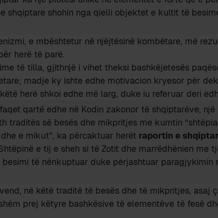
he shqiptare shohin nga qielli objektet e kultit të besi
nizmi, e mbështetur në njëjtësinë kombëtare, më rezu
ër herë të parë.
ime të tilla, gjithnjë i vihet theksi bashkëjetesës paqë
etare; madje ky ishte edhe motivacion kryesor për dek
 këtë herë shkoi edhe më larg, duke iu referuar deri ed
aqet qartë edhe në Kodin zakonor të shqiptarëve, një 
eth traditës së besës dhe mikpritjes me kumtin “shtëpia 
t dhe e mikut”, ka përcaktuar herët
raportin e shqipta
 Shtëpinë e tij e sheh si të Zotit dhe marrëdhënien me tje
besimi të nënkuptuar duke përjashtuar paragjykimin n
end, në këtë traditë të besës dhe të mikpritjes, asaj çk
shëm prej këtyre bashkësive të elementëve të fesë dhe