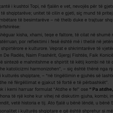
të i kushtoi Topi, në fjalën e vet, nevojës për të gjetu
r të shqiptarëve; unitet të cilin e gjeti, siç mund të prit
bëtare të besimtarëve – në thelb duke e trajtuar shqip
ërfshirëse:
hëguar kisha, xhami, teqe e faltore, të cilat në shumë
tërruan, por reflektimi i fesë është më i thellë në jetë
j shpirtërore e kulturore. Veprat e shkrimtarëve të vjetë
m De Radës, Naim Frashërit, Gjergj Fishtës, Faik Konic
jë sintezë e mahnitshme e shpirtit të këtij kombi në të ci
he katolicizmi harmonizohen”, – siç është thënë nga nj
i kulturës shqiptare, – “në tingëllimin e gjuhës së lasht
he në fërgëllimat e gjakut të fortë e të përbashkët”.
k i kemi harruar formulat “Atdhe e fe!” ose
“ Pa atdhe,
ehona të një kohe kur vihej në diskutim gjuha, kombi, in
dit, vetë historia e tij. Ato fjalë u bënë lëndë, u bënë 
rsonalitet i kulturës shqiptare e që është shprehur si m