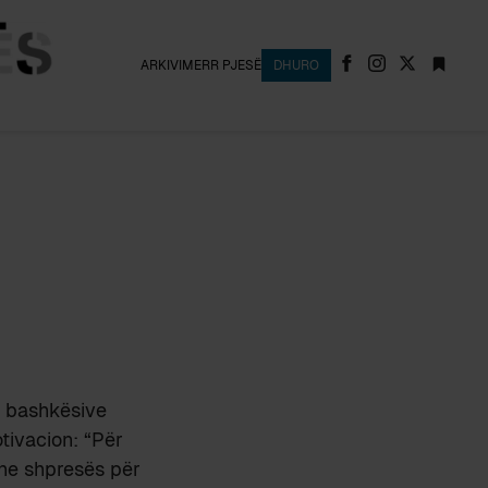
ARKIVI
MERR PJESË
DHURO
ë bashkësive
tivacion: “Për
dhe shpresës për