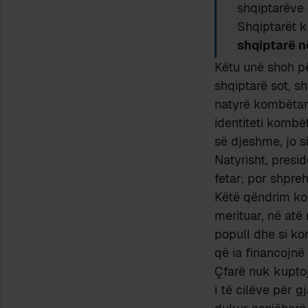
shqiptarëve 
Shqiptarët k
shqiptarë n
Këtu unë shoh pë
shqiptarë sot, sh
natyrë kombëtar
identiteti kombë
së djeshme, jo si
Natyrisht, presi
fetar; por shpre
Këtë qëndrim ko
merituar, në atë
popull dhe si ko
që ia financojnë 
Çfarë nuk kuptoj
i të cilëve për g