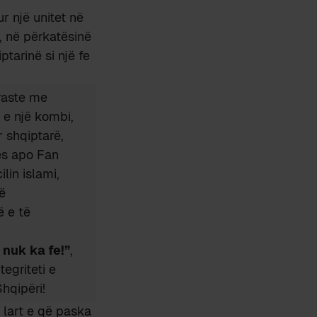
r një unitet në
ej, në përkatësinë
tarinë si një fe
 raste me
n e një kombi,
r shqiptarë,
ës apo Fan
lin islami,
ë
ë e të
 nuk ka fe!”
,
tegriteti e
Shqipëri!
ë lart e që paska