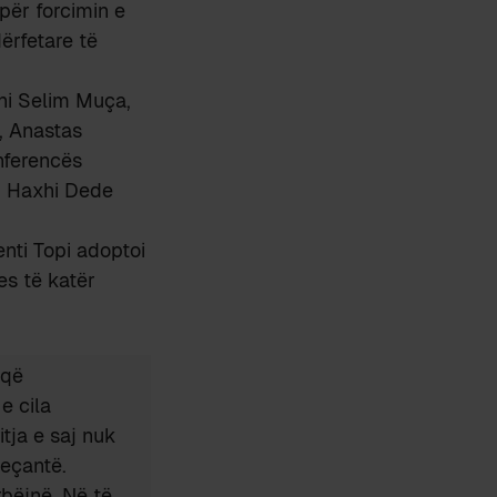
 për forcimin e
ërfetare të
hi Selim Muça,
j, Anastas
onferencës
e, Haxhi Dede
enti Topi adoptoi
es të katër
 që
 e cila
itja e saj nuk
veçantë.
rbëjnë. Në të