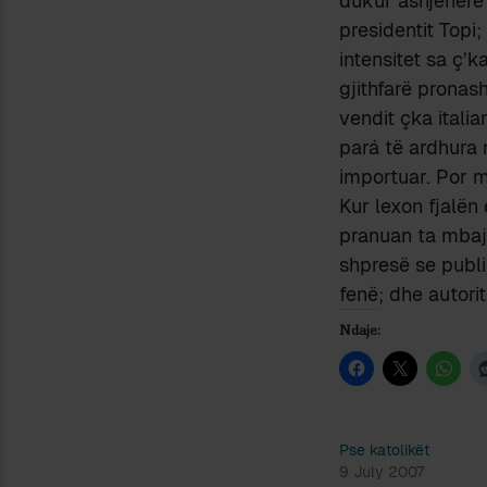
dukur asnjëherë 
presidentit Topi
intensitet sa ç’
gjithfarë pronas
vendit çka italia
pará të ardhura 
importuar. Por 
Kur lexon fjalën
pranuan ta mbajn
shpresë se publi
fenë; dhe autorit
Ndaje:
Pse katolikët
9 July 2007