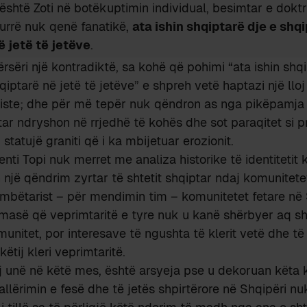
është Zoti në botëkuptimin individual, besimtar e doktr
urrë nuk qenë fanatikë,
ata ishin shqiptarë dje e shqi
ë jetë të jetëve
.
rsëri një kontradiktë, sa kohë që pohimi “ata ishin shqi
qiptarë në jetë të jetëve” e shpreh vetë haptazi një llo
iste; dhe për më tepër nuk qëndron as nga pikëpamja 
tar ndryshon në rrjedhë të kohës dhe sot paraqitet si pr
 statujë graniti që i ka mbijetuar erozionit.
denti Topi nuk merret me analiza historike të identiteti
h një qëndrim zyrtar të shtetit shqiptar ndaj komunitete
mbëtarist – për mendimin tim – komunitetet fetare në 
 masë që veprimtaritë e tyre nuk u kanë shërbyer aq sh
munitet, por interesave të ngushta të klerit vetë dhe të
këtij kleri veprimtaritë.
 unë në këtë mes, është arsyeja pse u dekoruan këta kl
jallërimin e fesë dhe të jetës shpirtërore në Shqipëri n