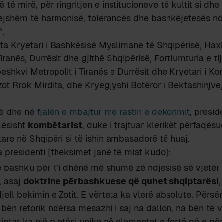
të mirë, për ringritjen e institucioneve të kultit si dhe
ejshëm të harmonisë, tolerancës dhe bashkëjetesës nd
”.
ta Kryetari i Bashkësisë Myslimane të Shqipërisë, Hax
ranës, Durrësit dhe gjithë Shqipërisë, Fortlumturia e ti
peshkvi Metropolit i Tiranës e Durrësit dhe Kryetari i K
ot Rrok Mirdita, dhe Kryegjyshi Botëror i Bektashinjv
së dhe në
fjalën e mbajtur me rastin e dekorimit
, presid
lësisht
kombëtarist
, duke i trajtuar klerikët përfaqësu
are në Shqipëri si të ishin ambasadorë të huaj.
ra presidenti [theksimet janë të miat kudo]:
 bashku për t’i dhënë më shumë zë ndjesisë së vjetër
, asaj
doktrine përbashkuese që quhet shqiptarësi
,
jell bekimin e Zotit. E vërteta ka vlerë absolute. Përsër
 bën retorik ndërsa mesazhi i saj na dallon, na bën të 
ptar ka një plotësi unike në elementet e fortë që e pë