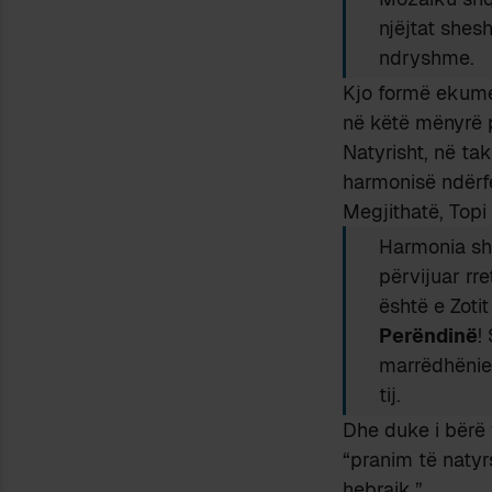
njëjtat shes
ndryshme.
Kjo formë ekume
në këtë mënyrë p
Natyrisht, në tak
harmonisë ndërf
Megjithatë, Topi
Harmonia shf
përvijuar rr
është e Zoti
Perëndinë
!
marrëdhënie 
tij.
Dhe duke i bërë v
“pranim të natyr
hebraik.”