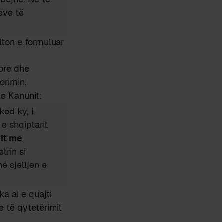
meve të
lton e formuluar
sore dhe
orimin.
he Kanunit:
kod ky, i
e shqiptarit
rit me
trin si
ë sjelljen e
a ai e quajti
 të qytetërimit