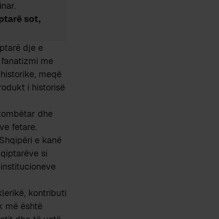
inar.
ptarë sot,
ptarë dje e
j fanatizmi me
historike, meqë
odukt i historisë
t kombëtar dhe
ve fetare.
Shqipëri e kanë
qiptarëve si
 institucioneve
erikë, kontributi
uk më është