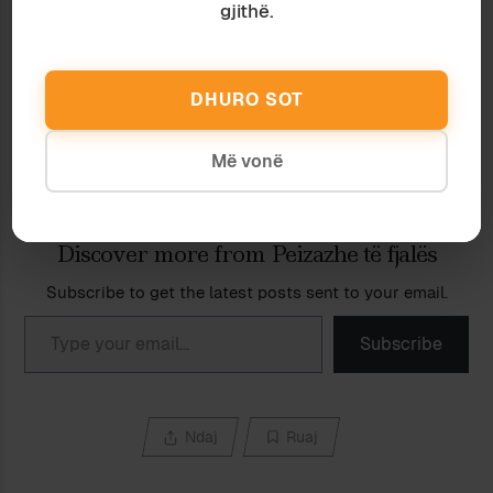
gjithë.
PSE JO PASKAJORJA GEGE
PRAPË PASKAJORJA
9 January 2008
18 December 2010
In "Gjuhësi"
In "Sociologji"
DHURO SOT
SHQIPJA E DRUNJTE (V)
16 November 2008
In "Gjuhësi"
Më vonë
Discover more from Peizazhe të fjalës
Subscribe to get the latest posts sent to your email.
Type your email…
Subscribe
Ndaj
Ruaj