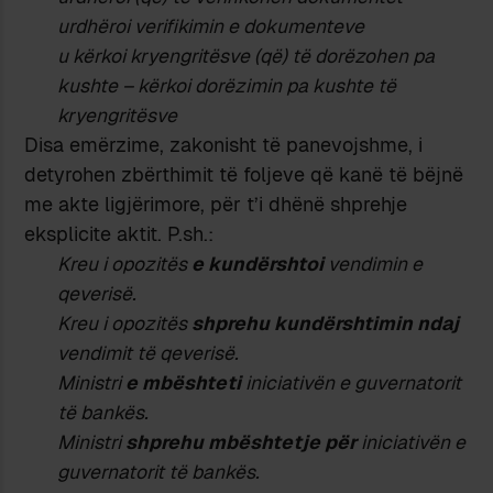
urdhëroi verifikimin e dokumenteve
u kërkoi kryengritësve (që) të dorëzohen pa
kushte – kërkoi dorëzimin pa kushte të
kryengritësve
Disa emërzime, zakonisht të panevojshme, i
detyrohen zbërthimit të foljeve që kanë të bëjnë
me akte ligjërimore, për t’i dhënë shprehje
eksplicite aktit. P.sh.:
Kreu i opozitës
e kundërshtoi
vendimin e
qeverisë.
Kreu i opozitës
shprehu kundërshtimin ndaj
vendimit të qeverisë.
Ministri
e mbështeti
iniciativën e guvernatorit
të bankës.
Ministri
shprehu mbështetje për
iniciativën e
guvernatorit të bankës.