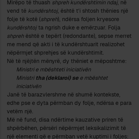
Mirëpo të thuash
shpreh kundërshtimin ndaj
, në
vend të
kundërshtoj
, është t’i shtosh thënies një
folje të kotë (
shpreh
), ndërsa foljen kryesore
kundërshtoj
ta ngrish duke e emërzuar. Folja
shpreh
është e tepërt (redondante), sepse merret
me mend që akti i të kundërshtuarit realizohet
nëpërmjet shprehjes së kundërshtimit.
Në të njëjtën mënyrë, dy thëniet e mëposhtme:
Ministri e mbështeti iniciativën
Ministri
tha (deklaroi) se
e mbështet
iniciativën
Janë të barazvlershme në shumë kontekste,
edhe pse e dyta përmban dy folje, ndërsa e para
vetëm një.
Më në fund, disa ndërtime kauzative priren të
shpërbëhen, përsëri nëpërmjet leksikalizimit të
një elementi që e përmban vetë kuptimi i foljes: