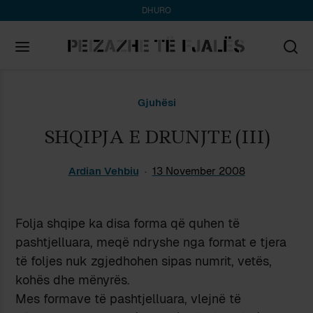
DHURO
Search
Gjuhësi
for:
SHQIPJA E DRUNJTE (III)
Ardian Vehbiu
13 November 2008
Folja shqipe ka disa forma që quhen të
pashtjelluara, meqë ndryshe nga format e tjera
të foljes nuk zgjedhohen sipas numrit, vetës,
kohës dhe mënyrës.
Mes formave të pashtjelluara, vlejnë të