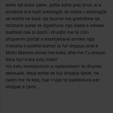
edhe nje koke tjeter, qofte edhe prej druri, si e
pinokios si e kalit antologjik te trojes (-antologjik
se kishte ne bark nje duzine me grekofone qe
recitojne pjese te zgjedhura nga iliada e odisea
bashke) ose si dashi i drunjte me te cilin
shqyenim portat e keshtjellave armike nga
mesjeta e poshte:bamp! ia fut shqipja jone e
Misto Mames deres me koke, dhe me t’u shqyer
dera hyn koka prej mishi!
hiq ketu konotacionin e rastesishem te dhunes
seksuale, ideja eshte se kjo shqipja tjeter, ne
rastin me te keq, hap rruge te pashkelura per
shqipet e tjera.