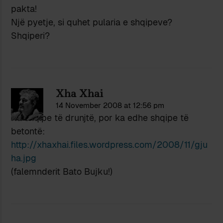
pakta!
Një pyetje, si quhet pularia e shqipeve?
Shqiperi?
Xha Xhai
14 November 2008 at 12:56 pm
Ka shqipe të drunjtë, por ka edhe shqipe të
betontë:
http://xhaxhai.files.wordpress.com/2008/11/gju
ha.jpg
(falemnderit Bato Bujku!)