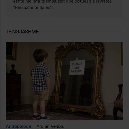
është një nga themeluesit dhe botuesit e revistës
“Peizazhe të fjalës”.
TË NGJASHME
Antropologji
Ardian Vehbiu