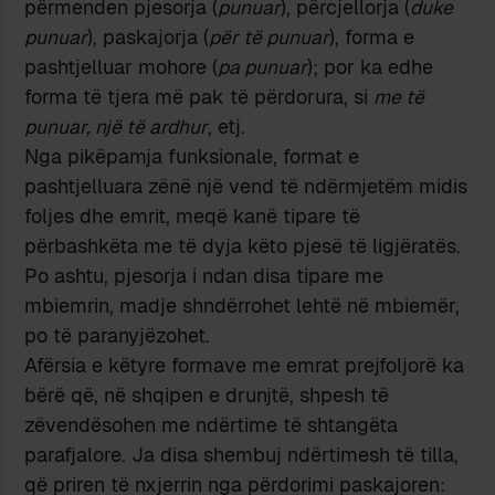
përmenden pjesorja (
punuar
), përcjellorja (
duke
punuar
), paskajorja (
për të punuar
), forma e
pashtjelluar mohore (
pa punuar
); por ka edhe
forma të tjera më pak të përdorura, si
me të
punuar, një të ardhur
, etj.
Nga pikëpamja funksionale, format e
pashtjelluara zënë një vend të ndërmjetëm midis
foljes dhe emrit, meqë kanë tipare të
përbashkëta me të dyja këto pjesë të ligjëratës.
Po ashtu, pjesorja i ndan disa tipare me
mbiemrin, madje shndërrohet lehtë në mbiemër,
po të paranyjëzohet.
Afërsia e këtyre formave me emrat prejfoljorë ka
bërë që, në shqipen e drunjtë, shpesh të
zëvendësohen me ndërtime të shtangëta
parafjalore. Ja disa shembuj ndërtimesh të tilla,
që priren të nxjerrin nga përdorimi paskajoren: