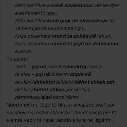
Këto konflikte e
kanë zhvendosur
vëmendjen
e parlamentit nga…
Këto konflikte
kanë çuar në zhvendosje
të
vëmendjes së parlamentit nga…
Kriza qeveritare
mund ta dobësojë
lekun.
Kriza qeveritare
mund të çojë në dobësimin
e lekut.
Po ashtu:
zbeh –
çoj në
zbehje/
shkaktoj
zbehje
bllokoj –
çoj në
bllokim/
shpie në
bllokim/
shkaktoj
bllokim/
bëhet shkak për
bllokim/
bëhet shkas
për bllokim
përmirësoj/
sjell
përmirësim
Ndërtimet me folje të tilla si
shkaktoj, sjell, çoj
në, shpie në, bëhet shkak për, bëhet shkas për
etj.
+ emra veprimi kanë vendin e tyre në ligjërim,