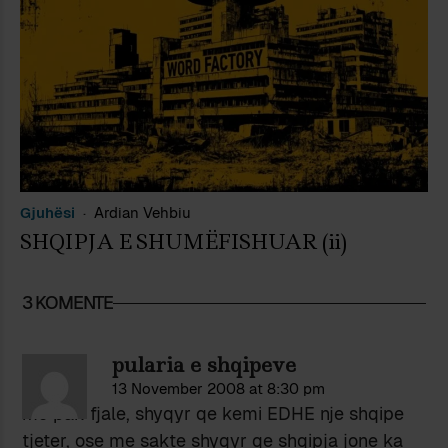
Gjuhësi
Ardian Vehbiu
SHQIPJA E SHUMËFISHUAR (ii)
3 KOMENTE
pularia e shqipeve
13 November 2008 at 8:30 pm
me pak fjale, shyqyr qe kemi EDHE nje shqipe
tjeter, ose me sakte shyqyr qe shqipja jone ka