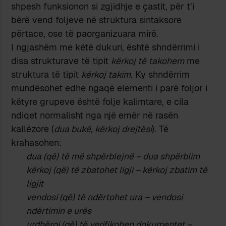
shpesh funksionon si zgjidhje e çastit, për t’i
bërë vend foljeve në struktura sintaksore
përtace, ose të paorganizuara mirë.
I ngjashëm me këtë dukuri, është shndërrimi i
disa strukturave të tipit
kërkoj të takohem
me
struktura të tipit
kërkoj takim
. Ky shndërrim
mundësohet edhe ngaqë elementi i parë foljor i
këtyre grupeve është folje kalimtare, e cila
ndiqet normalisht nga një emër në rasën
kallëzore (
dua bukë, kërkoj drejtësi
). Të
krahasohen:
dua (që) të më shpërblejnë – dua shpërblim
kërkoj (që) të zbatohet ligji – kërkoj zbatim të
ligjit
vendosi (që) të ndërtohet ura – vendosi
ndërtimin e urës
urdhëroi (që) të verifikohen dokumentet –