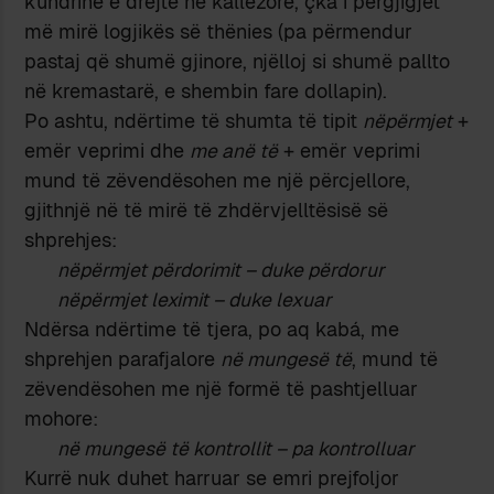
kundrinë e drejtë në kallëzore, çka i përgjigjet
më mirë logjikës së thënies (pa përmendur
pastaj që shumë gjinore, njëlloj si shumë pallto
në kremastarë, e shembin fare dollapin).
Po ashtu, ndërtime të shumta të tipit
nëpërmjet
+
emër veprimi dhe
me anë të
+ emër veprimi
mund të zëvendësohen me një përcjellore,
gjithnjë në të mirë të zhdërvjelltësisë së
shprehjes:
nëpërmjet përdorimit – duke përdorur
nëpërmjet leximit – duke lexuar
Ndërsa ndërtime të tjera, po aq kabá, me
shprehjen parafjalore
në mungesë të
, mund të
zëvendësohen me një formë të pashtjelluar
mohore:
në mungesë të kontrollit – pa kontrolluar
Kurrë nuk duhet harruar se emri prejfoljor