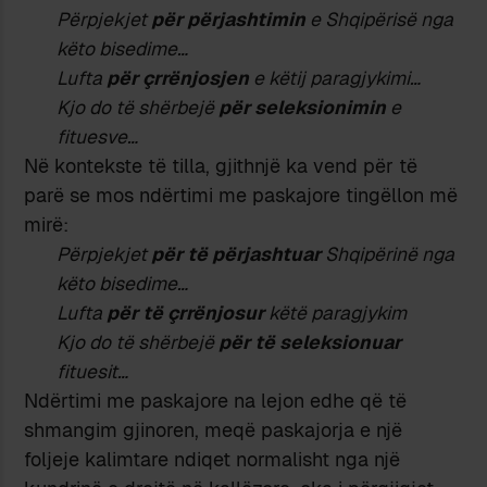
Përpjekjet
për
përjashtimin
e Shqipërisë nga
këto bisedime…
Lufta
për
çrrënjosjen
e këtij paragjykimi…
Kjo do të shërbejë
për
seleksionimin
e
fituesve…
Në kontekste të tilla, gjithnjë ka vend për të
parë se mos ndërtimi me paskajore tingëllon më
mirë:
Përpjekjet
për të përjashtuar
Shqipërinë nga
këto bisedime…
Lufta
për të çrrënjosur
këtë paragjykim
Kjo do të shërbejë
për të seleksionuar
fituesit…
Ndërtimi me paskajore na lejon edhe që të
shmangim gjinoren, meqë paskajorja e një
foljeje kalimtare ndiqet normalisht nga një