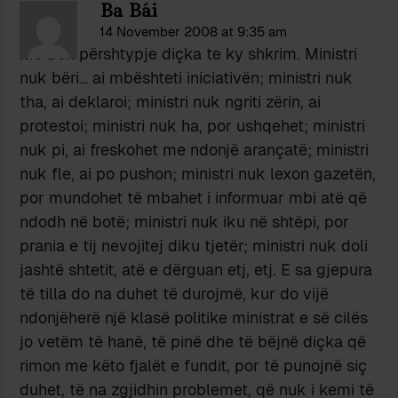
Ba Bái
14 November 2008 at 9:35 am
Më bëri përshtypje diçka te ky shkrim. Ministri
nuk bëri… ai mbështeti iniciativën; ministri nuk
tha, ai deklaroi; ministri nuk ngriti zërin, ai
protestoi; ministri nuk ha, por ushqehet; ministri
nuk pi, ai freskohet me ndonjë arançatë; ministri
nuk fle, ai po pushon; ministri nuk lexon gazetën,
por mundohet të mbahet i informuar mbi atë që
ndodh në botë; ministri nuk iku në shtëpi, por
prania e tij nevojitej diku tjetër; ministri nuk doli
jashtë shtetit, atë e dërguan etj, etj. E sa gjepura
të tilla do na duhet të durojmë, kur do vijë
ndonjëherë një klasë politike ministrat e së cilës
jo vetëm të hanë, të pinë dhe të bëjnë diçka që
rimon me këto fjalët e fundit, por të punojnë siç
duhet, të na zgjidhin problemet, që nuk i kemi të