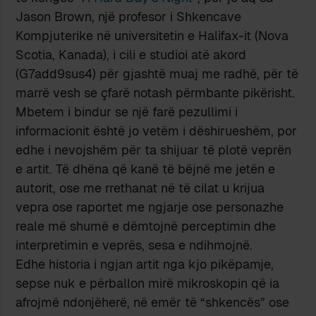
Jason Brown, një profesor i Shkencave
Kompjuterike në universitetin e Halifax-it (Nova
Scotia, Kanada), i cili e studioi atë akord
(G7add9sus4) për gjashtë muaj me radhë, për të
marrë vesh se çfarë notash përmbante pikërisht.
Mbetem i bindur se një farë pezullimi i
informacionit është jo vetëm i dëshirueshëm, por
edhe i nevojshëm për ta shijuar të plotë veprën
e artit. Të dhëna që kanë të bëjnë me jetën e
autorit, ose me rrethanat në të cilat u krijua
vepra ose raportet me ngjarje ose personazhe
reale më shumë e dëmtojnë perceptimin dhe
interpretimin e veprës, sesa e ndihmojnë.
Edhe historia i ngjan artit nga kjo pikëpamje,
sepse nuk e përballon mirë mikroskopin që ia
afrojmë ndonjëherë, në emër të “shkencës” ose