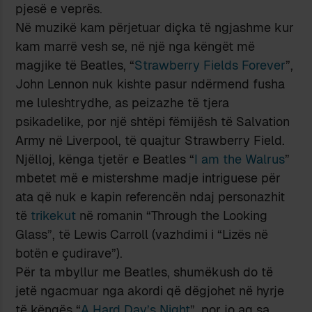
pjesë e veprës.
Në muzikë kam përjetuar diçka të ngjashme kur
kam marrë vesh se, në një nga këngët më
magjike të Beatles, “
Strawberry Fields Forever
”,
John Lennon nuk kishte pasur ndërmend fusha
me luleshtrydhe, as peizazhe të tjera
psikadelike, por një shtëpi fëmijësh të Salvation
Army në Liverpool, të quajtur Strawberry Field.
Njëlloj, kënga tjetër e Beatles “
I am the Walrus
”
mbetet më e mistershme madje intriguese për
ata që nuk e kapin referencën ndaj personazhit
të
trikekut
në romanin “Through the Looking
Glass”, të Lewis Carroll (vazhdimi i “Lizës në
botën e çudirave”).
Për ta mbyllur me Beatles, shumëkush do të
jetë ngacmuar nga akordi që dëgjohet në hyrje
të këngës “
A Hard Day’s Night
”, por jo aq sa