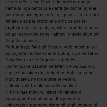
së vërtetës. Nëse Mozarti ka vdekur apo jo i
helmuar nga bërxolla e derrit që kishte ngrënë
për darkë ose nga skrofulla, kjo nuk ka kurrfarë
rëndësie as për historinë e artit, as për të
kuptuar muzikën e atij mjeshtri; prandaj meriton
po aq respekt sa edhe “lajmet” e tabloidëve për
Amy Winehouse
.
Përkundrazi, fakti që Mozarti vdiq ndoshta kur
po krijonte muzikën më të bukur, siç e vërteton
Requiem
-i (ja një fragment ngjethës –
Lacrimosa
) e pasuron përjetimin e
Requiem
-it,
sepse i bashkon dy vdekjet: metafiziken dhe
individualen, në një entitet të vetëm,
njëkohësisht të frikshëm dhe sublim.
Një një farë mënyre, historinë gjithnjë e
përjetojmë të sublimuar, dhe jo vetëm
universalen, por edhe historinë tonë vetjake, të