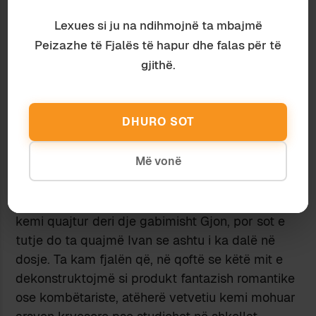
survivor’s bias
. P.sh. historia e shqiptarëve (dhe e
Lexues si ju na ndihmojnë ta mbajmë
Shqipërisë) përfshin jo vetëm Skënderbeun real,
Peizazhe të Fjalës të hapur dhe falas për të
por edhe mitin e Skënderbeut të nisur nga
gjithë.
Barleti, të vazhduar nga gjithfarë historianësh
europianë e të përpunuar përfundimisht nga
Rilindësit. Është ekzistenca e këtij miti që e
DHURO SOT
përligj studimin e Skënderbeut jo vetëm në
institute akademike, por edhe shkolla; se
Më vonë
përndryshe nuk ka ndonjë vlerë edukative të
studiosh marrëdhëniet e Skënderbeut me Papën,
ose t’u thuash kalamajve se babain e Gjergjit e
kemi quajtur deri dje gabimisht Gjon, por sot e
tutje do ta quajmë Ivan se ashtu i ka dalë në
dosje. Ta kam fjalën që, në qoftë se këtë mit e
dekonstruktojmë si produkt fantazish romantike
ose kombëtariste, atëherë vetvetiu kemi mohuar