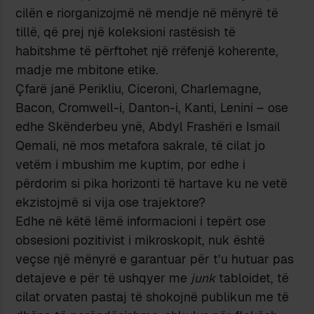
cilën e riorganizojmë në mendje në mënyrë të
tillë, që prej një koleksioni rastësish të
habitshme të përftohet një rrëfenjë koherente,
madje me mbitone etike.
Çfarë janë Perikliu, Ciceroni, Charlemagne,
Bacon, Cromwell-i, Danton-i, Kanti, Lenini – ose
edhe Skënderbeu ynë, Abdyl Frashëri e Ismail
Qemali, në mos metafora sakrale, të cilat jo
vetëm i mbushim me kuptim, por edhe i
përdorim si pika horizonti të hartave ku ne vetë
ekzistojmë si vija ose trajektore?
Edhe në këtë lëmë informacioni i tepërt ose
obsesioni pozitivist i mikroskopit, nuk është
veçse një mënyrë e garantuar për t’u hutuar pas
detajeve e për të ushqyer me
junk
tabloidet, të
cilat orvaten pastaj të shokojnë publikun me të