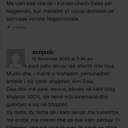
Me vjen keq vlla qe i kundervihesh fjales per
hegjemoni, kur mendimi yt vizual dominon ne
permasa vertete hegjemoniale.
Loading...
asnjan's
15 November 2008 at 11:48 am
Muaj më parë pata lexuar një shkrim mbi Inva
Mulën dhe, i marrë si krahasim, personaliteti
artistik i një tjetër shqiptari, Anri Sala.
Disa ditë më parë, lexova, përsëri në këtë blog
shqiptar 100%, një temë mbi kinemanë dhe
gjendjen e saj në Shqipëri.
Dy raste, dy tema që i kam lexuar me kureshtje,
me endje, me interes dhe që nuk kam përtuar t’i
kthehem, ose më mirë të pres të tjerët se çfarë