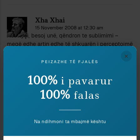
Xha Xhai
15 November 2008 at 12:30 am
AC: Kyçi, besoj unë, qëndron te sublimimi –
meqë edhe artin edhe të shkuarën i perceptojmë
të sublimuara. Kur vjen puna te historia,
×
sublimimi shkon edhe më tej, meqë historinë e
PEIZAZHE TË FJALËS
marrim shpesh prej të tjerëve, të përcjellë dorë
100%
i pavarur
më dorë. Megjithatë, e shkuara personale mund
të shërbejë si pasqyrë edhe për kontradiktat
100%
falas
edhe për zgjidhjet, meqë çfarë kemi përjetuar si
vargëzim ngjarjesh të rastësishme në kohën e
vet, e ripërjetojmë tani si narrativë ose teatër,
duke u dhënë theksim atyre ngjarjeve dhe
Na ndihmoni ta mbajmë kështu
kujtimeve që lidhen njëfarësoj me çfarë jemi
bërë pikërisht sot. Këtë e kanë quajtur edhe