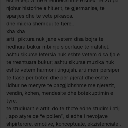
eshte vepra me e rendesishme e shek. te 20 pa
njohur historine e hitlerit, te gjermanise, te
spanjes dhe te vete pikasos.
dhe mijera shembuj te tjere…
xha xha
arti , piktura nuk jane vetem disa bojra te
hedhura bukur mbi nje siperfaqe te rrafshet.
ashtu sikurse letersia nuk eshte vetem disa fjale
te rreshtuara bukur; ashtu sikurse muzika nuk
eshte vetem harmoni tingujsh. arti merr persiper
te flase per boten dhe per gjerat dhe eshte i
lidhur ne menyre te pazgjidhshme me njerezit,
vendin, kohen, mendesite dhe botekuptimin e
tyre.
te studiuarit e artit, do te thote edhe studim i atij
, apo atyre qe “e pollen”, si edhe i nevojave
shpirterore, emotive, konceptuale, ekzistenciale ,