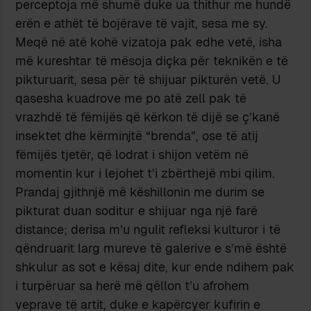
perceptoja më shumë duke ua thithur me hundë
erën e athët të bojërave të vajit, sesa me sy.
Meqë në atë kohë vizatoja pak edhe vetë, isha
më kureshtar të mësoja diçka për teknikën e të
pikturuarit, sesa për të shijuar pikturën vetë. U
qasesha kuadrove me po atë zell pak të
vrazhdë të fëmijës që kërkon të dijë se ç’kanë
insektet dhe kërminjtë “brenda”, ose të atij
fëmijës tjetër, që lodrat i shijon vetëm në
momentin kur i lejohet t’i zbërthejë mbi qilim.
Prandaj gjithnjë më këshillonin me durim se
pikturat duan soditur e shijuar nga një farë
distance; derisa m’u ngulit refleksi kulturor i të
qëndruarit larg mureve të galerive e s’më është
shkulur as sot e kësaj dite, kur ende ndihem pak
i turpëruar sa herë më qëllon t’u afrohem
veprave të artit, duke e kapërcyer kufirin e