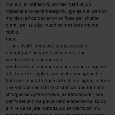
nuk e di si ndihesh ti, por tek tjetri krijon
ndjesine e te qenit kategorik, gje qe nuk perkon
me nje njeri qe desheron te flase per shume
gjera , per te cilat mund te mos kete shume
njohje.
thua:
“… nuk është lënda ose temat, ato që e
përcaktojnë natyrën e shkrimeve, por
këndvështrimi dhe metoda…”
këndvështrimi dhe metoda nuk mund te ngrihet
mbi tema kur njohja jone eshte e cunguar. bie
fjala nuk mund te flase askush me siguri , maturi
dhe vendosmeri mbi “ekzistencat dhe format e
shfaqjes se qyteterimeve jashtetokesore”, ose
per “vdekjen” pa pasur keto eksperienca. sa do
e mire qe te jete metoda ajo sendertohet mbi