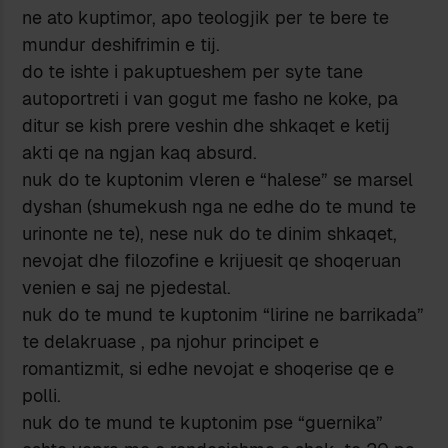
ne ato kuptimor, apo teologjik per te bere te
mundur deshifrimin e tij.
do te ishte i pakuptueshem per syte tane
autoportreti i van gogut me fasho ne koke, pa
ditur se kish prere veshin dhe shkaqet e ketij
akti qe na ngjan kaq absurd.
nuk do te kuptonim vleren e “halese” se marsel
dyshan (shumekush nga ne edhe do te mund te
urinonte ne te), nese nuk do te dinim shkaqet,
nevojat dhe filozofine e krijuesit qe shoqeruan
venien e saj ne pjedestal.
nuk do te mund te kuptonim “lirine ne barrikada”
te delakruase , pa njohur principet e
romantizmit, si edhe nevojat e shoqerise qe e
polli.
nuk do te mund te kuptonim pse “guernika”