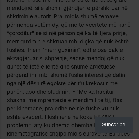
mendojnë, si e shohin gjëndjen e përshkruar në
shkrimin e autorit. Pra, midis shumë temave,
përmenda vetëm dy, që me të vëertetë më kanë
“çoroditur” se si një përson që ka të tjera prirje,
merr guximin e shkruan mbi diçka që nuk është i
fushës. Them “merr guximin”, edhe pse pak e
ekzagjeruar si shprehje, sepse mendoj që nuk
duhet të jetë e lehtë dhe shumë argëtuese
përqendrimi mbi shumë fusha interesi që dalin
nga një dëshirë egoiste për t’u krekosur me
punën, apo dhe studimin. ~ “Me ka habitur
xhaxhai me mprehtesie e mendimit te tij, flas
per kinemane, pra edhe ne nje fushe ku nuk
eshte ekspert. I kish rene ne koke EKZAKT
Subscribe
problemit, aty ku dhemb dhemballa (dualizimi i
kinematografise shqipo midis eurove te Europes