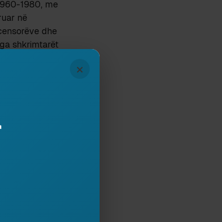
t 1960-1980, me
ruar në
 censorëve dhe
nga shkrimtarët
×
ë krijojnë,
a të tërë,
majat akademike
r
pas ofertave
.
 argumenti që u
ëmendje të
qimin dhe rënien
unkt mbi dogmën