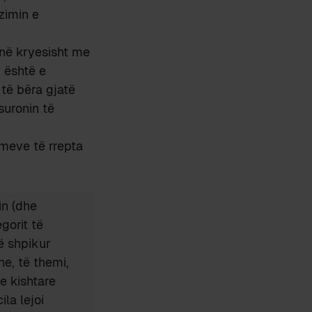
zimin e
jnë kryesisht me
, është e
të bëra gjatë
suronin të
imeve të rrepta
in (dhe
gorit të
të shpikur
he, të themi,
ve kishtare
cila lejoi