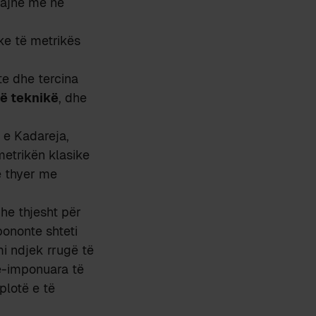
uajnë më në
ke të metrikës
te dhe tercina
të teknikë
, dhe
 e Kadareja,
 metrikën klasike
 e thyer me
he thjesht për
pononte shteti
mi ndjek rrugë të
të-imponuara të
 plotë e të