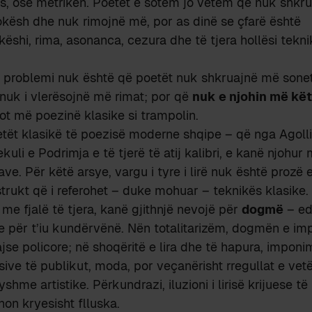
, ose metrikën. Poetët e sotëm jo vetëm që nuk shkr
kësh dhe nuk rimojnë më, por as dinë se çfarë është
ëshi, rima, asonanca, cezura dhe të tjera hollësi tekni
a, problemi nuk është që poetët nuk shkruajnë më sone
nuk i vlerësojnë më rimat; por që
nuk e njohin më kë
ot më poezinë klasike si trampolin.
tët klasikë të poezisë moderne shqipe – që nga Agolli
uli e Podrimja e të tjerë të atij kalibri, e kanë njohur
ave. Për këtë arsye, vargu i tyre i lirë nuk është prozë
trukt që i referohet – duke mohuar – teknikës klasike.
, me fjalë të tjera, kanë gjithnjë nevojë për
dogmë
– ed
e për t’iu kundërvënë. Nën totalitarizëm, dogmën e im
se policore; në shoqëritë e lira dhe të hapura, imponi
asive të publikut, moda, por veçanërisht rregullat e ve
shme artistike. Përkundrazi, iluzioni i lirisë krijuese të
on kryesisht flluska.