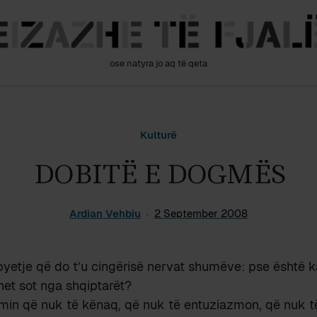
ose natyra jo aq të qeta
Kulturë
DOBITË E DOGMËS
Ardian Vehbiu
2 September 2008
pyetje që do t’u cingërisë nervat shumëve: pse është 
et sot nga shqiptarët?
min që nuk të kënaq, që nuk të entuziazmon, që nuk të