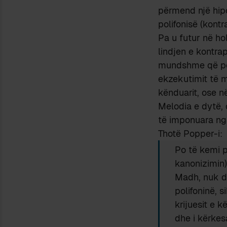
përmend një hipo
polifonisë (kont
Pa u futur në ho
lindjen e kontra
mundshme që pol
ekzekutimit të m
kënduarit, ose në
Melodia e dytë, 
të imponuara ng
Thotë Popper-i:
Po të kemi p
kanonizimin)
Madh, nuk do
polifoninë, s
krijuesit e k
dhe i kërkes