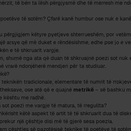
ërzit, të bën ta lësh përgjysmë dhe të merresh me nd
poetëve të sotëm? Çfarë kanë humbur ose nuk e kanë 
’u përgjigjem këtyre pyetjeve shterrueshëm, por vetëm
jë arsye që më duket e rëndësishme, edhe pse jo e ve
kën e të shkruarit vargje.
m, shumë nga ata që duan të shkruajnë poezi sot nuk e
në vrarë ndonjëherë mendjen për ta studiuar.
ikë?
 teknikën tradicionale, elementare të numrit të rrokje
 theksave, ose atë që e quajnë
metrikë
– së bashku me
 e kështu me radhë.
sot poezi me vargje të matura, të rregullta?
ikërisht këtë aspekt të artit të të shkruarit dua të disk
prekur një çështje disi më të gjerë sesa poezia.
hem çështjes së pazotësisë teknike të poetëve të sotë