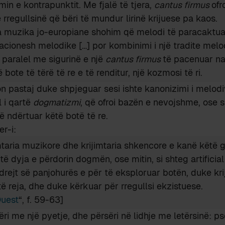
min e kontrapunktit. Me fjalë të tjera,
cantus firmus
ofr
 rregullsinë që bëri të mundur lirinë krijuese pa kaos.
a muzika jo-europiane shohim që melodi të paracaktua
iacionesh melodike […] por kombinimi i një tradite melo
paralel me sigurinë e një
cantus firmus
të pacenuar na
ë bote të tërë të re e të renditur, një kozmosi të ri.
 pastaj duke shpjeguar sesi ishte kanonizimi i melodi
 i qartë
dogmatizmi
, që ofroi bazën e nevojshme, ose s
 ndërtuar këtë botë të re.
r-i:
mtaria muzikore dhe krijimtaria shkencore e kanë këtë g
ë dyja e përdorin dogmën, ose mitin, si shteg artificial
rejt së panjohurës e për të eksploruar botën, duke krij
të reja, dhe duke kërkuar për rregullsi ekzistuese.
uest
“, f. 59-63]
i me një pyetje, dhe përsëri në lidhje me letërsinë: pse