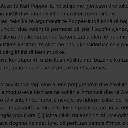
tezë të Karl Popper-it, në lidhje me gjenezën dhe lulë
rapunktit dhe harmonisë) në muzikën perëndimore.
llësi teknike të argumentit të Popper-it (që kanë të bë
punktit), dua vetëm të përmend që, për filozofin vjenez
ifonia dhe kontrapunkti ta kenë zanafillën në gabime 
uzikës kishtare, të cilat më pas u konsideruan se e pa
 përgjithësi të bërit muzikë.
ose kontrapunkti u zhvilluan kështu mbi bazën e kufiz
a melodia e parë ose kryesore (
cantus firmus
).
arasysh trashëgiminë e lënë prej grekëve dhe zhvillim
 e modus-eve kishtare në kohën e Ambrozit dhe të Gre
 të kishte lindur ndonjë nevojë, as ndonjë nxitje, për 
ikur muzikantët kishtarë të kishin pasur po aq liri sa ed
ëngës popullore. […] Ishte pikërisht kanonizimi i melodi
ave dogmatike ndaj tyre, që përftuan
cantus firmus
, e 