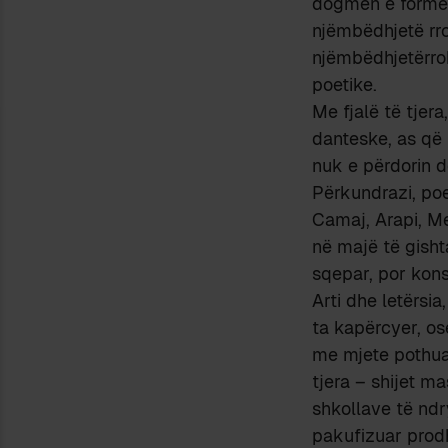
dogmën e formës
njëmbëdhjetë rro
njëmbëdhjetërrok
poetike.
Me fjalë të tjer
danteske, as që 
nuk e përdorin d
Përkundrazi, poe
Camaj, Arapi, Mek
në majë të gisht
sqepar, por kons
Arti dhe letërsia
ta kapërcyer, os
me mjete pothuaj
tjera – shijet m
shkollave të ndry
pakufizuar prodh