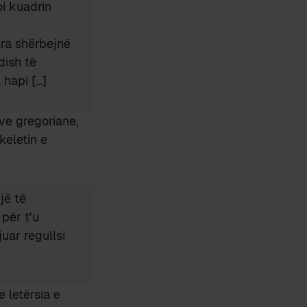
oi kuadrin
ra shërbejnë
dish të
 hapi […]
ve gregoriane,
keletin e
jë të
 për t’u
uar regullsi
 letërsia e