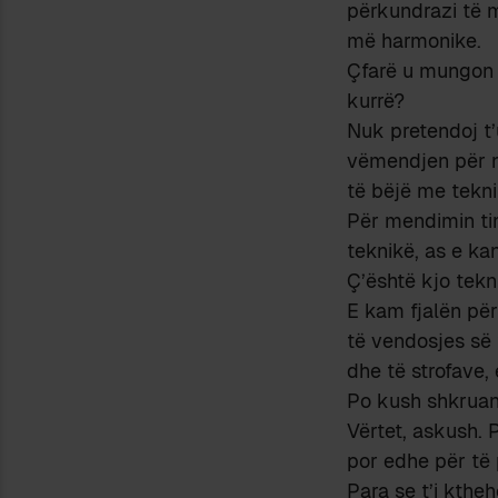
përkundrazi të m
më harmonike.
Çfarë u mungon 
kurrë?
Nuk pretendoj t
vëmendjen për n
të bëjë me tekni
Për mendimin ti
teknikë, as e ka
Ç’është kjo tekn
E kam fjalën për
të vendosjes së
dhe të strofave,
Po kush shkruan 
Vërtet, askush. P
por edhe për të 
Para se t’i kthe