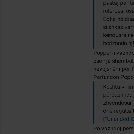
pastaj përfti
referues, ose
Edhe në dis
si shkas var
kënduara në 
horizontin nj
Popper-i vazhdon
ose një shembull
nevojshëm për të
Përfundon Poppe
Kështu kriji
përbashkët: t
zhvendosur d
dhe regulla 
[“
Unended Q
Po vazhdoj përsër