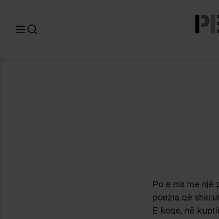
Search
for:
Po e nis me një 
poezia që shkruh
E keqe, në kupti