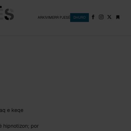
ARKIVI
MERR PJESË
DHURO
kaq e keqe
 hipnotizon; por