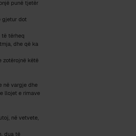
onjë punë tjetër
gjetur dot
 të tërheq
tmja, dhe që ka
 zotërojnë këtë
ve në vargje dhe
 llojet e rimave
utoj, në vetvete,
m, dua të