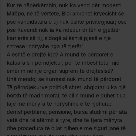
Kur të nëpërkëmbin, nuk ka vend për modesti.
Mirëpo, në të vërtetë, Bici ankohet kryesisht se
pse kandidatura e tij nuk është privilegjiuar; ose
pse Kuvendi nuk ia ka ndezur dritën e gjelbër
karrierës së tij, sidoqë ai është pjesë e një
shtrese “ndryshe nga të tjerët”.
A është e drejtë kjo? A mund të përdoret e
kaluara si i përndjekur, për të mbështetur një
emërim në një organ suprem të drejtësisë?
Unë mendoj se kurrsesi nuk mund të përdoret.
Të përndjekurve politikë shteti shqiptar u ka një
borxh të madh moral, të cilin mund e duhet t’ua
lajë me mënyra të ndryshme e të njohura:
dëmshpërblime, pensione, bursa studimi për ata
vetë dhe të afërmit e tyre, dhe të tjera mënyra
dhe procedura të cilat njihen e me siguri janë të