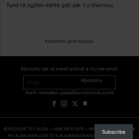
fund të ngjiten është gati për t’u shembur.
Komentet janë mbyllur.
Abonohu për të marrë artikujt e rinj me email.
Email
Abonohu
Rreth nesh
Merr pjes​​ë​
Dhuro
Arkivi
Autorët
© PEIZAZHE TË FJALËS — ISSN 2475-1375 — NDALOHET RIPRODHIMI
Subscribe
PA LEJEN EKSPLICITE TË NJË ADMINISTRATORI TË FAQES OSE TË