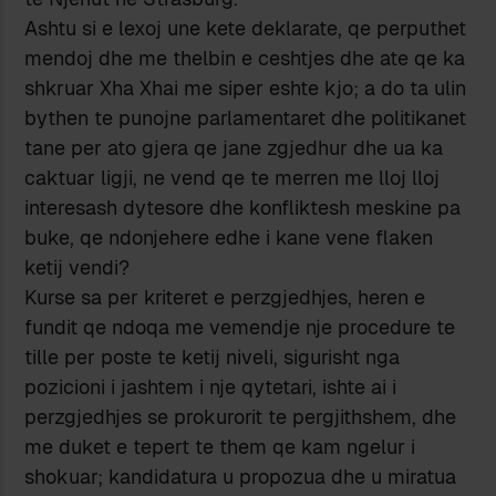
Ashtu si e lexoj une kete deklarate, qe perputhet
mendoj dhe me thelbin e ceshtjes dhe ate qe ka
shkruar Xha Xhai me siper eshte kjo; a do ta ulin
bythen te punojne parlamentaret dhe politikanet
tane per ato gjera qe jane zgjedhur dhe ua ka
caktuar ligji, ne vend qe te merren me lloj lloj
interesash dytesore dhe konfliktesh meskine pa
buke, qe ndonjehere edhe i kane vene flaken
ketij vendi?
Kurse sa per kriteret e perzgjedhjes, heren e
fundit qe ndoqa me vemendje nje procedure te
tille per poste te ketij niveli, sigurisht nga
pozicioni i jashtem i nje qytetari, ishte ai i
perzgjedhjes se prokurorit te pergjithshem, dhe
me duket e tepert te them qe kam ngelur i
shokuar; kandidatura u propozua dhe u miratua