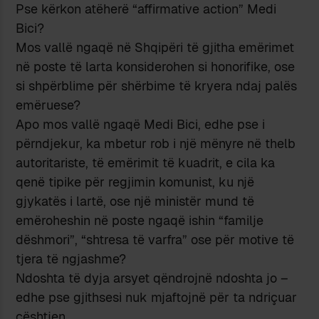
Pse kërkon atëherë “affirmative action” Medi
Bici?
Mos vallë ngaqë në Shqipëri të gjitha emërimet
në poste të larta konsiderohen si honorifike, ose
si shpërblime për shërbime të kryera ndaj palës
emëruese?
Apo mos vallë ngaqë Medi Bici, edhe pse i
përndjekur, ka mbetur rob i një mënyre në thelb
autoritariste, të emërimit të kuadrit, e cila ka
qenë tipike për regjimin komunist, ku një
gjykatës i lartë, ose një ministër mund të
emëroheshin në poste ngaqë ishin “familje
dëshmori”, “shtresa të varfra” ose për motive të
tjera të ngjashme?
Ndoshta të dyja arsyet qëndrojnë ndoshta jo –
edhe pse gjithsesi nuk mjaftojnë për ta ndriçuar
çështjen.