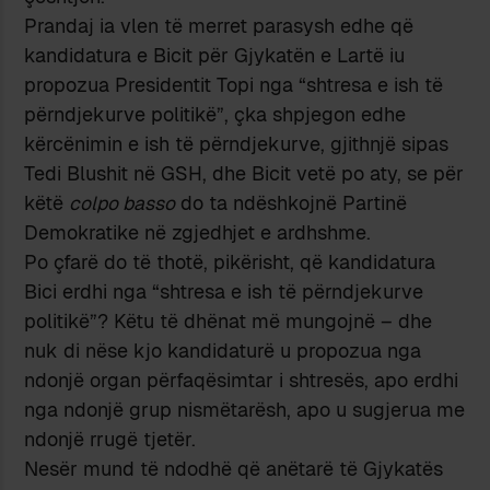
Prandaj ia vlen të merret parasysh edhe që
kandidatura e Bicit për Gjykatën e Lartë iu
propozua Presidentit Topi nga “shtresa e ish të
përndjekurve politikë”, çka shpjegon edhe
kërcënimin e ish të përndjekurve, gjithnjë sipas
Tedi Blushit në GSH, dhe Bicit vetë po aty, se për
këtë
colpo basso
do ta ndëshkojnë Partinë
Demokratike në zgjedhjet e ardhshme.
Po çfarë do të thotë, pikërisht, që kandidatura
Bici erdhi nga “shtresa e ish të përndjekurve
politikë”? Këtu të dhënat më mungojnë – dhe
nuk di nëse kjo kandidaturë u propozua nga
ndonjë organ përfaqësimtar i shtresës, apo erdhi
nga ndonjë grup nismëtarësh, apo u sugjerua me
ndonjë rrugë tjetër.
Nesër mund të ndodhë që anëtarë të Gjykatës