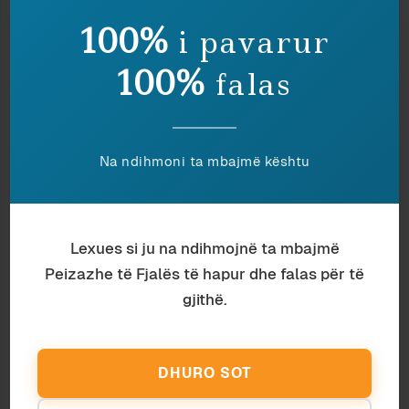
për ta përligjur
a posteriori
vendimin e Kuvendit.
100%
i pavarur
Ndaje:
100%
falas
KANUNI DHE ZOMBIE-T
MJERIMI I DISKURSIT
1 March 2015
PUBLIK
Na ndihmoni ta mbajmë kështu
In "Antropologji"
20 September 2011
In "Komunikim"
KËSHTU FOLËN, KËSHTU
THANË
Lexues si ju na ndihmojnë ta mbajmë
8 October 2016
Peizazhe të Fjalës të hapur dhe falas për të
In "Komunikim"
gjithë.
Discover more from Peizazhe të fjalës
DHURO SOT
Subscribe to get the latest posts sent to your email.