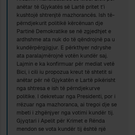
anëtar të Gjykatës së Lartë pritet t’i
kushtojë shtrenjtë mazhorancës. Ish të-
përndjekurit politikë kërcënuan dje
Partinë Demokratike se në zgjedhjet e
ardhshme ata nuk do të qëndrojnë pa u
kundërpërgjigjur. E përkthyer ndryshe
ata paralajmërojnë votën kundër saj.
Lajmin e ka konfirmuar për mediat vetë
Bici, i cili iu propozua kreut të shtetit si
anëtar për në Gjykatën e Lartë pikërisht
nga shtresa e ish të përndjekurve
politike. I dekretuar nga Presidenti, por i
rrëzuar nga mazhoranca, ai tregoi dje se
mbeti i zhgënjyer nga votimi kundër tij.
Gjyqtari i Apelit për Krimet e Rënda
mendon se vota kundër tij është një