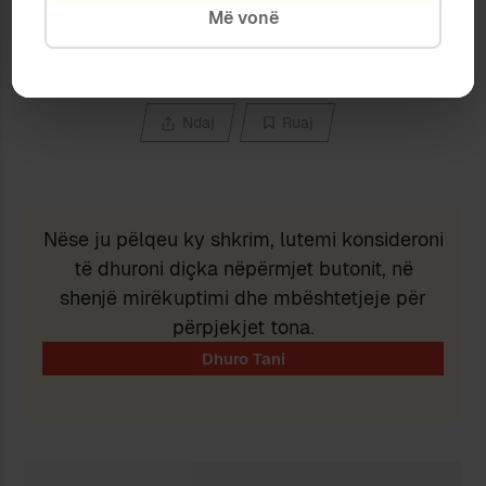
Type your email…
Më vonë
Subscribe
Ndaj
Ruaj
Nëse ju pëlqeu ky shkrim, lutemi konsideroni
të dhuroni diçka nëpërmjet butonit, në
shenjë mirëkuptimi dhe mbështetjeje për
përpjekjet tona.