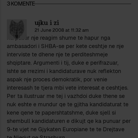
3 KOMENTE
ujku i zi
21 June 2008 at 11:32 am
Ka pasur nje reagim shume te hapur nga
ambasadori i SHBA-se per kete ceshtje ne nje
interviste te dhene nje te perditeshmeje
shqiptare. Argumenti i tij, duke e perifrazuar,
ishte se rrezimi i kandidaturave nuk reflekton
aspak nje proces demokratik, por venie
interesash te tjera mbi vete interesat e ceshtjes.
Per ta ilustruar me tej i vazhdoi duke thene se
nuk eshte e mundur qe te gjitha kandidaturat te
kene qene te papershtatshme, duke sjell si
shembull kandidaturen e dikujt qe ka punuar per
9-te vjet ne Gjykaten Europiane te te Drejtave
te Njeriut ne Strasburg.