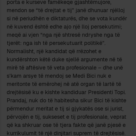
porta e kurseve famëkeqe gjashtëmujore,
mendon se “të drejtat e tij” janë dhunuar njëlloj
si në periudhën e diktaturës, dhe se vota kundër
në kuvend është edhe ajo një lloj persekutimi;
meqë ai vjen “nga një shtresë ndryshe nga të
tjerët: nga ish të persekutuarit politikë”.
Normalisht, një kandidat që rrëzohet e
kundërshton këtë duke sjellë argumente në të
mirë të aftësive të veta profesionale – dhe unë
s’kam arsye të mendoj se Medi Bici nuk e
meritonte të emërohej në atë organ të lartë të
drejtësisë ku e kishte kandiduar Presidenti Topi.
Prandaj, nuk do të habitesha sikur Bici të kishte
përmendur meritat e tij si gjykatës ose si jurist,
përvojën e tij, sukseset e tij profesionale, veprat
që ka shkruar ose të tjera fakte që janë pjesë e
kurrikulumit të një dinjitari suprem të drejtësisë.