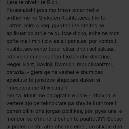
tjere te nivelit te Bicit…
Personalisht pres me tmerr emerimet e
ardhshme ne Gjykaten Kushtetuese (ne te
Larten, mire a keq, gjyqtari i te drejtes se
aplikuar do arrije te qullose dicka, edhe ne mos
qofte me i miri i civiles a i penales, por kontrolli
kushtetues eshte teper elitar dhe i sofistikuar,
cdo vendim nenkupton filozofi dhe doktrine,
Hegel, Kant, Savinji, Dworkin, republikanizmi,
barazia…- gjera qe ne veshet e shumices
apsolute te juristeve shqiptare duken si
“meselera me Xhixhilera”)
Per ta lidhur me paragrafin e pare – xhaxha, e
vertete ajo qe teknokrate pa shtylle kurrizore i
behen qilim dhe jorgan politikes, por, pyes une, e
mendon se c’mund ti behen te paaftet??? Sepse
ai profesionisti i afte dhe me emer, do shkoje deri