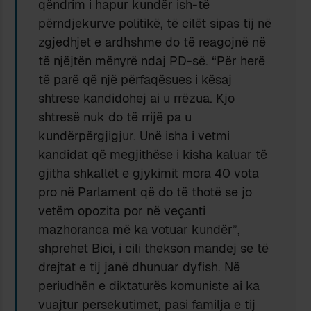
qëndrim i hapur kundër ish-të
përndjekurve politikë, të cilët sipas tij në
zgjedhjet e ardhshme do të reagojnë në
të njëjtën mënyrë ndaj PD-së. “Për herë
të parë që një përfaqësues i kësaj
shtrese kandidohej ai u rrëzua. Kjo
shtresë nuk do të rrijë pa u
kundërpërgjigjur. Unë isha i vetmi
kandidat që megjithëse i kisha kaluar të
gjitha shkallët e gjykimit mora 40 vota
pro në Parlament që do të thotë se jo
vetëm opozita por në veçanti
mazhoranca më ka votuar kundër”,
shprehet Bici, i cili thekson mandej se të
drejtat e tij janë dhunuar dyfish. Në
periudhën e diktaturës komuniste ai ka
vuajtur persekutimet, pasi familja e tij