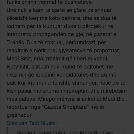
funksionimin normal të pushteteve.
Unë nuk e kam të qartë se çfarë ka shkuar
pikërisht keq me këto dekrete, dhe as dua të
lodhem për ta kuptuar duke u përpjekur të
interpretoj propagandën që gjej në gazetat e
Tiranës. Dua të shkruaj, përkundrazi, për
reagimin e njërit prej gjykatësve të propozuar,
Medi Bicit, ndaj rrëzimit që i bëri Kuvendi.
Natyrisht, askush nuk mund të pajtohet me
rrëzimin që ia bëjnë kandidaturës dhe aq më
pak kur kjo mund të ishte shmangur, nëse do të
kish pasur më shumë mirëkuptim dhe mirëbesim
mes palëve. Mirëpo mënyra si ankohet Medi Bici,
raportuar nga “Gazeta Shqiptare” më lë
gojëhapur.
Shkruan Tedi Blushi
:
Rrëzimi i kandidaturës së Medi Bicit për