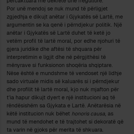
përcaktuara me dekrete dhe rregullore.
Por unë mendoj se nuk mund të përligjet
zgjedhja e dikujt anëtar i Gjykatës së Lartë, me
argumentin se ka qenë i përndjekur politik. Një
anëtar i Gjykatës së Lartë duhet të ketë jo
vetëm profil të lartë moral, por edhe njohuri të
gjera juridike dhe aftësi të shquara për
interpretimin e ligjit dhe në përgjithësi të
mënyrave si funksionon shoqëria shqiptare.
Nëse është e mundshme të vendoset një lidhje
sado virtuale midis së kaluarës si i përndjekur
dhe profilit të lartë moral, kjo nuk mjafton për
t’ia hapur dikujt dyert e një institucioni aq të
rëndësishëm sa Gjykata e Lartë. Anëtarësia në
këtë institucion nuk bëhet
honoris causa
, as
mund të mendohet e të trajtohet si dekoratë që
ta varin në gjoks për merita të shkuara.