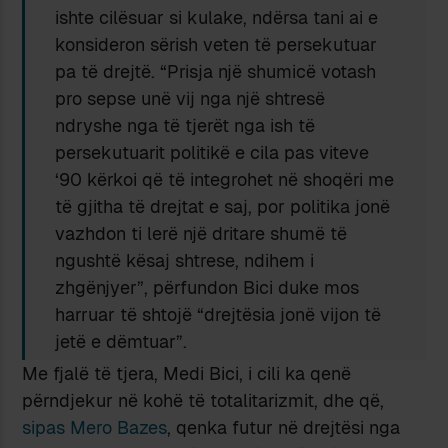
ishte cilësuar si kulake, ndërsa tani ai e
konsideron sërish veten të persekutuar
pa të drejtë. “Prisja një shumicë votash
pro sepse unë vij nga një shtresë
ndryshe nga të tjerët nga ish të
persekutuarit politikë e cila pas viteve
‘90 kërkoi që të integrohet në shoqëri me
të gjitha të drejtat e saj, por politika jonë
vazhdon ti lerë një dritare shumë të
ngushtë kësaj shtrese, ndihem i
zhgënjyer”, përfundon Bici duke mos
harruar të shtojë “drejtësia jonë vijon të
jetë e dëmtuar”.
Me fjalë të tjera, Medi Bici, i cili ka qenë
përndjekur në kohë të totalitarizmit, dhe që,
sipas Mero Bazes
, qenka futur në drejtësi nga