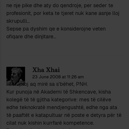
ne nje pike dhe aty do qendroje, per seder te
profesionit, por keta te tjeret nuk kane asnje lloj
skrupulli…
Sepse pa dyshim qe e konsiderojne veten
ofiqare dhe dinjitare…
Xha Xhai
23 June 2008 at 11:26 am
Të kuptoj aq mirë sa s’bëhet, PNH.
Kur punoja në Akademi të Shkencave, kisha
kolegë të të gjitha kategorive: mes të cilëve
edhe teknokratë mendjengushtë, edhe nga ata
të paaftët e katapultuar në poste e detyra për të
cilat nuk kishin kurrfarë kompetence.