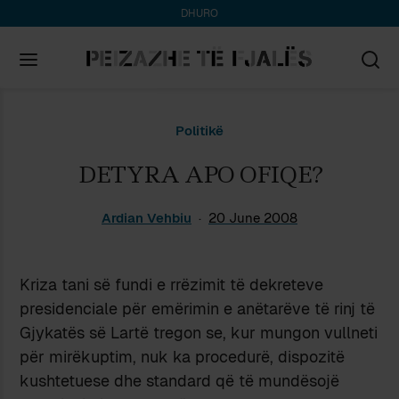
DHURO
Search
Politikë
for:
DETYRA APO OFIQE?
Ardian Vehbiu
20 June 2008
Kriza tani së fundi e rrëzimit të dekreteve
presidenciale për emërimin e anëtarëve të rinj të
Gjykatës së Lartë tregon se, kur mungon vullneti
për mirëkuptim, nuk ka procedurë, dispozitë
kushtetuese dhe standard që të mundësojë