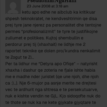
PseudonimNgaHalli
23 June 2008 at 3:18 am
Xhaxhai ketu apo edhe ne albclub ka kritikuar
shpesh teknokratet, ne kendveshtrimin qe disa
prej tyre jane njerez pa personalitet dhe tentojne
permes “profesionalizmit” te tyre te justifikojne
zullumet e politikes. Kujtoj shembullin e
perdorur prej tij (xhaxhait) ne lidhje me 2
raportet teknike qe dolen pro/kundra nenkalimit
te Zogut te Zi…
Per ta lidhur me “Detyra apo Ofiqe” – natyrisht
xhaxha i dashur qe zoteria ne fjale ishte habia
me e madhe nder juristet (qe une njoh, dhe njoh
ca :)…). Nje 6-mujor pa asnje merite ne drejtesi
vec te ardhurit nga shtresa e te persekutuarve,
nuk e kishte vendin ne GjL. Kjo sidoqofte nuk do
te thote se nuk ka ne kete gjykate gjyqtare te