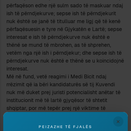
përfaqëson edhe një sulm sado të maskuar ndaj
ish të përndjekurve; sepse ish të përndjekurit
nuk është se janë të titulluar me ligj që të kenë
përfaqësuesin e tyre në Gjykatën e Lartë; sepse
interesat e ish të përndjekurve nuk është e
thënë se mund të mbrohen, as të shprehen,
vetëm nga një ish i përndjekur; dhe sepse ish të
përndjekurve nuk është e thënë se u koincidojnë
interesat.
Më në fund, vetë reagimi i Medi Bicit ndaj
rrëzimit që ia bëri kandidaturës së tij Kuvendi
nuk më duket prej juristi potencialisht anëtar të
institucionit më të lartë gjyqësor të shtetit
shqiptar, por më tepër prej një viktime të
politikave të shëmtuara partiake në Shqipërinë e
×
pas 1990-ës; çka do të mjaftonte, në vetvete,
PEIZAZHE TË FJALËS