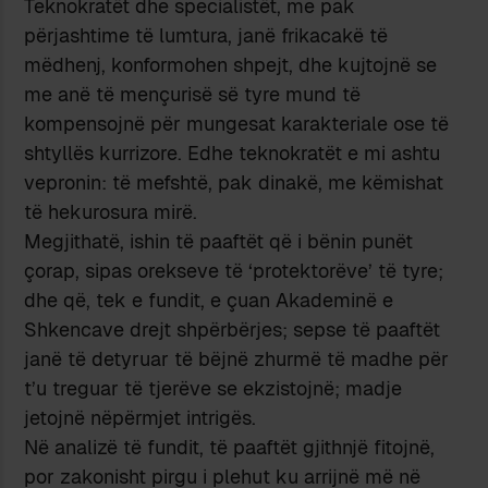
Teknokratët dhe specialistët, me pak
përjashtime të lumtura, janë frikacakë të
mëdhenj, konformohen shpejt, dhe kujtojnë se
me anë të mençurisë së tyre mund të
kompensojnë për mungesat karakteriale ose të
shtyllës kurrizore. Edhe teknokratët e mi ashtu
vepronin: të mefshtë, pak dinakë, me këmishat
të hekurosura mirë.
Megjithatë, ishin të paaftët që i bënin punët
çorap, sipas orekseve të ‘protektorëve’ të tyre;
dhe që, tek e fundit, e çuan Akademinë e
Shkencave drejt shpërbërjes; sepse të paaftët
janë të detyruar të bëjnë zhurmë të madhe për
t’u treguar të tjerëve se ekzistojnë; madje
jetojnë nëpërmjet intrigës.
Në analizë të fundit, të paaftët gjithnjë fitojnë,
por zakonisht pirgu i plehut ku arrijnë më në