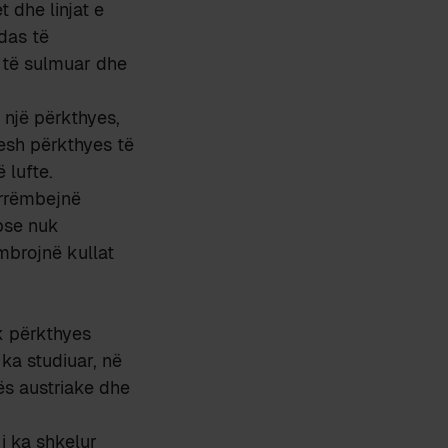
 dhe linjat e
das të
r të sulmuar dhe
një përkthyes,
jesh përkthyes të
 lufte.
 rrëmbejnë
pse nuk
 mbrojnë kullat
ak përkthyes
ka studiuar, në
ës austriake dhe
i ka shkelur