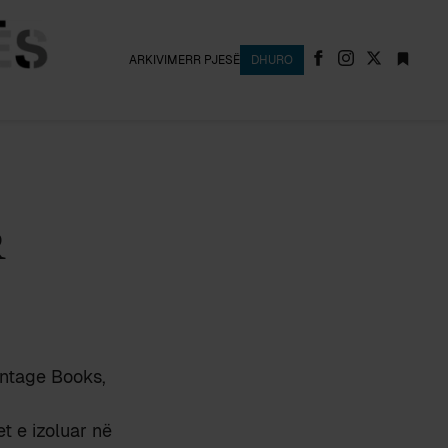
ARKIVI
MERR PJESË
DHURO
R
intage Books,
t e izoluar në