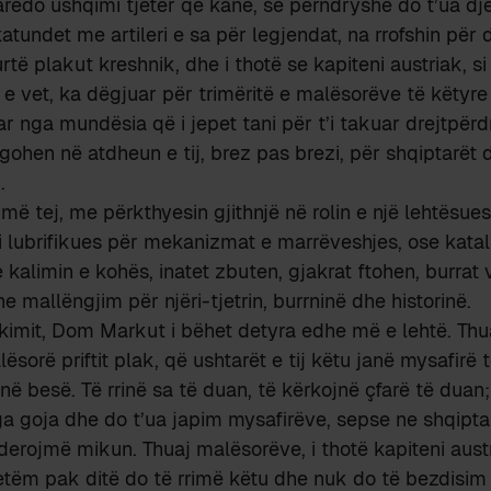
farëdo ushqimi tjetër që kanë, se përndryshe do t’ua dj
atundet me artileri e sa për legjendat, na rrofshin për 
 urtë plakut kreshnik, dhe i thotë se kapiteni austriak, si
e vet, ka dëgjuar për trimëritë e malësorëve të këtyr
r nga mundësia që i jepet tani për t’i takuar drejtpërdr
gohen në atdheun e tij, brez pas brezi, për shqiptarët d
.
ë tej, me përkthyesin gjithnjë në rolin e një lehtësuesi
i lubrifikues për mekanizmat e marrëveshjes, ose katali
 kalimin e kohës, inatet zbuten, gjakrat ftohen, burrat
 mallëngjim për njëri-tjetrin, burrninë dhe historinë.
kimit, Dom Markut i bëhet detyra edhe më e lehtë. Thuaj
ësorë priftit plak, që ushtarët e tij këtu janë mysafirë
 në besë. Të rrinë sa të duan, të kërkojnë çfarë të duan
a goja dhe do t’ua japim mysafirëve, sepse ne shqipta
derojmë mikun. Thuaj malësorëve, i thotë kapiteni aus
tëm pak ditë do të rrimë këtu dhe nuk do të bezdisim 