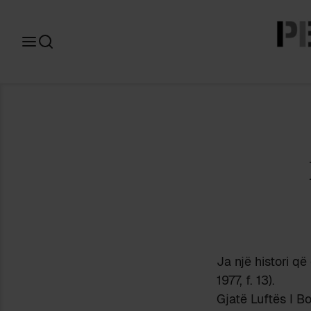
Search
for:
Ja një histori q
1977, f. 13).
Gjatë Luftës I B