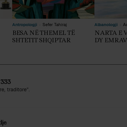
Antropologji
Sefer Tahiraj
Albanologji
A
BESA NË THEMEL TË
NARTA E 
SHTETIT SHQIPTAR
DY EMRAV
 333
e, traditore”.
je