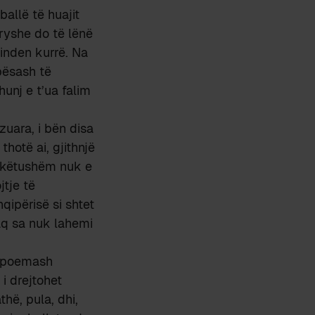
ballë të huajit
ryshe do të lënë
jinden kurrë. Na
bësash të
hunj e t’ua falim
zuara, i bën disa
thotë ai, gjithnjë
e këtushëm nuk e
jtje të
ipërisë si shtet
 aq sa nuk lahemi
si poemash
 i drejtohet
thë, pula, dhi,