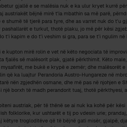
mbetur gjallë e se malësia nuk e ka ulur kryet kurrë për
j austriakët bëjnë mirë t’ia mbathin sa më parë, përnd
 e shumë të tjerë para tyre, dhe as varret nuk do t’u g
 pashallarët e turkut, thotë plaku, jo më për kësi zgje
o t’i kapim e do t’i veshim si gra, para se t’i ngulim në 
i e kupton mirë rolin e vet në këto negociata të improvi
ta fjalës së malësorit plak, gjatë përkthimit. Këto male, 
ur mysafirët, me bukë e krypë e zemër; dhe malësorët 
olin që ka luajtur Perandoria Austro-Hungareze në mbro
tarë nën zgjedhën osmane, dhe më pas në njohjen e Shq
mi një borxh të madh perandorit tuaj, thotë përkthyesi,
piteni austriak, për të thënë se ai nuk ka kohë për kë
sh folklorike, kur ushtarët e tij po vdesin urie; prandaj,
j këtyre trogloditëve që të bëjnë gati misër, gjalpë, dja