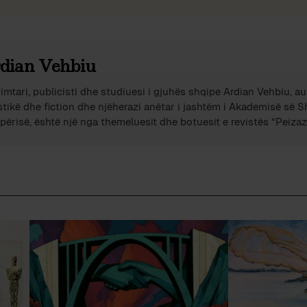
dian Vehbiu
imtari, publicisti dhe studiuesi i gjuhës shqipe Ardian Vehbiu, au
stikë dhe fiction dhe njëherazi anëtar i jashtëm i Akademisë së 
përisë, është një nga themeluesit dhe botuesit e revistës “Peizazh