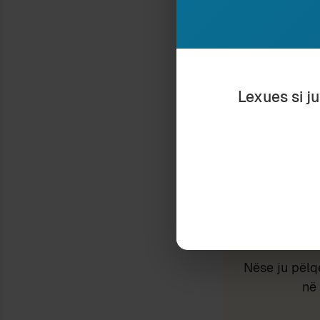
Lexues si j
Type your email…
Nëse ju pëlq
në 