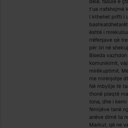
dele, fasule e ç
t’ua rrafshojmë k
I kthehet prifti i
bashkatdhetarët 
është i mrekullua
rrëfenjave që tre
për liri në shekuj
Biseda vazhdon m
komunikimit, vaj
mirëkuptimit. Me
me mirënjohje dhe
Në mbyllje të ta
thonë pleqtë mal
tona, dhe i kemi
fëmijëve tanë ng
anëve dimë ta n
Markut, që ne ve