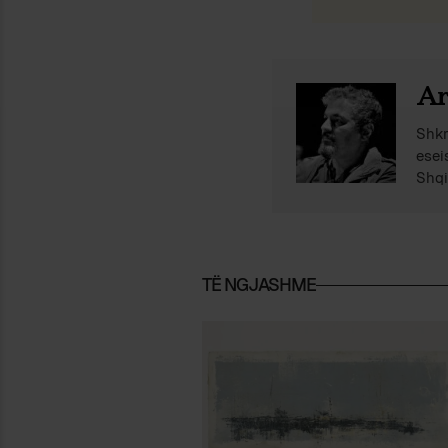
Ar
Shkr
esei
Shqi
TË NGJASHME