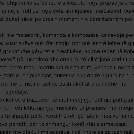
të Shqipërisë së Veriut, e shkëputur nga prapavija e vet
shqime, e rrethuar nga çeta armiqësore malësorësh ven
lat duket sikur po presin momentin e përshtatshëm pë
esh me malësorët, komanda e kompanisë ka nevojë për 
 austriakëve nuk flet shqip; por nuk është lehtë të g
 grykat dhe gërxhet e bjeshkëve, aq më tepër në kohë
nevojë për ushqime dhe strehim, të cilat janë gati t’ua
ë, po të mos i marrin dot me të mirë; vendasit, edhe 
 çfarë duan pikërisht, duket se nuk do të ngurrojnë t’i
yre me armë, në rast se austriakët afrohen edhe më.
 rrugëdalje.
 duket se u buzëqesh të ardhurve; gjendet një prift pl
ku, i cili folka një gjermanishte të pranueshme, meqë 
 Me të shpejtë përkthyesi thërret një takim mes komand
ave përreth, për të shmangur konfliktin e armatosur.
jalën më plaku i malësorëve, i cili thotë se askush nuk 