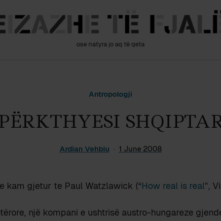
ose natyra jo aq të qeta
Antropologji
PËRKTHYESI SHQIPTA
Ardian Vehbiu
1 June 2008
ë e kam gjetur te Paul Watzlawick (“
How real is real
”, V
otërore, një kompani e ushtrisë austro-hungareze gjende