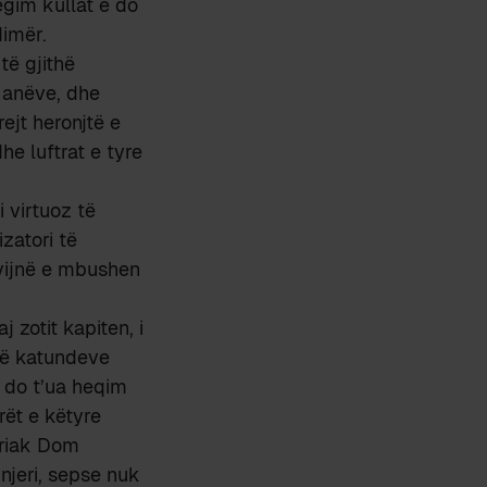
egim kullat e do
dimër.
 të gjithë
e anëve, dhe
ejt heronjtë e
he luftrat e tyre
 virtuoz të
zatori të
 vijnë e mbushen
 zotit kapiten, i
 të katundeve
; do t’ua heqim
rët e këtyre
triak Dom
njeri, sepse nuk