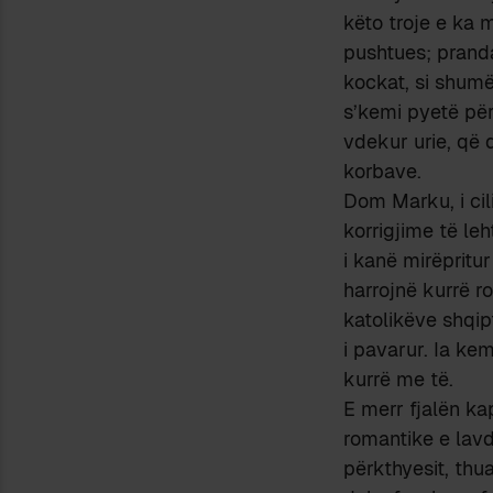
këto troje e ka 
pushtues; pranda
kockat, si shumë
s’kemi pyetë për
vdekur urie, që d
korbave.
Dom Marku, i cil
korrigjime të leh
i kanë mirëprit
harrojnë kurrë r
katolikëve shqip
i pavarur. Ia ke
kurrë me të.
E merr fjalën ka
romantike e lavdi
përkthyesit, thua