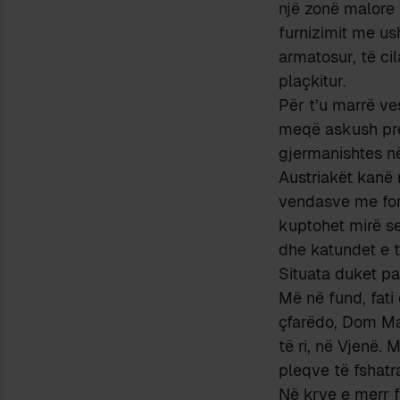
një zonë malore 
furnizimit me u
armatosur, të ci
plaçkitur.
Për t’u marrë v
meqë askush prej
gjermanishtes në
Austriakët kanë 
vendasve me forc
kuptohet mirë se
dhe katundet e t
Situata duket pa
Më në fund, fati
çfarëdo, Dom Mar
të ri, në Vjenë.
pleqve të fshatr
Në krye e merr f