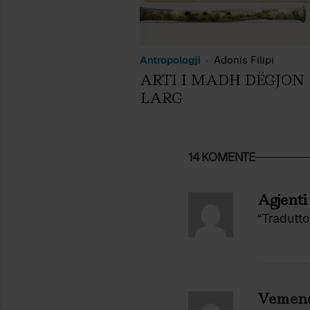
Antropologji
Adonis Filipi
ARTI I MADH DËGJON
LARG
14 KOMENTE
Agjenti
“Traduttor
Vemend