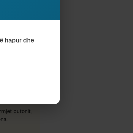
të hapur dhe
Subscribe
mjet butonit,
ona.