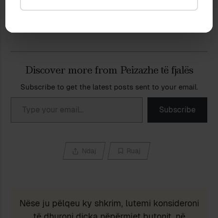
SHQIPJA TOTALITARE (XX)
15 December 2007
In "Gjuhësi"
Discover more from Peizazhe të fjalës
Subscribe to get the latest posts sent to your email.
Type your email…
Subscribe
Ndaj
Ruaj
Nëse ju pëlqeu ky shkrim, lutemi konsideroni
të dhuroni diçka nëpërmjet butonit, në