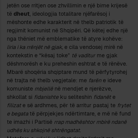
jetën ose rritjen ose zhvillimin e një bime krijesë
të
dheut
, ideologjia totalitare njëfarësoj i
mëshonte edhe karakterit në thelb patriotik të
regjimit komunist në Shqipëri. Që këtej edhe një
nga thëniet më emblematike të atyre kohëve:
liria i ka rrënjët në gjak,
e cila vendosej mirë në
kontekstin e “kësaj toke”
të vaditur
me gjak
dëshmorësh e ku preheshin eshtrat e të rënëve.
Mbarë shoqëria shqiptare mund të përfytyrohej
në trajta në thelb vegjetale: me
farën
e ideve
komuniste
mbjellë
në mendjet e njerëzve,
shkollat si
fidanishte
ku seliteshin
fidanët
e
filizat
e së ardhmes, për të arritur pastaj te
frytet
e begata
të përpjekjes ndërtimtare, e më në fund
te imazhi i Partisë
rrap madhështor mbirë ndanë
udhës ku shkojnë shtrëngatat
.