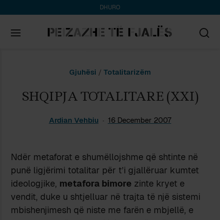
DHURO
Search
Gjuhësi
/
Totalitarizëm
for:
SHQIPJA TOTALITARE (XXI)
Ardian Vehbiu
16 December 2007
Ndër metaforat e shumëllojshme që shtinte në
punë ligjërimi totalitar për t’i gjallëruar kumtet
ideologjike,
metafora bimore
zinte kryet e
vendit, duke u shtjelluar në trajta të një sistemi
mbishenjimesh që niste me farën e mbjellë, e