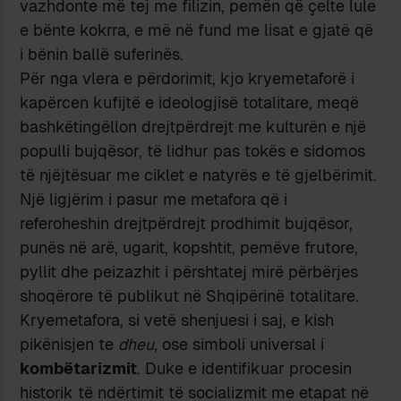
vazhdonte më tej me filizin, pemën që çelte lule
e bënte kokrra, e më në fund me lisat e gjatë që
i bënin ballë suferinës.
Për nga vlera e përdorimit, kjo kryemetaforë i
kapërcen kufijtë e ideologjisë totalitare, meqë
bashkëtingëllon drejtpërdrejt me kulturën e një
populli bujqësor, të lidhur pas tokës e sidomos
të njëjtësuar me ciklet e natyrës e të gjelbërimit.
Një ligjërim i pasur me metafora që i
referoheshin drejtpërdrejt prodhimit bujqësor,
punës në arë, ugarit, kopshtit, pemëve frutore,
pyllit dhe peizazhit i përshtatej mirë përbërjes
shoqërore të publikut në Shqipërinë totalitare.
Kryemetafora, si vetë shenjuesi i saj, e kish
pikënisjen te
dheu
, ose simboli universal i
kombëtarizmit
. Duke e identifikuar procesin
historik të ndërtimit të socializmit me etapat në