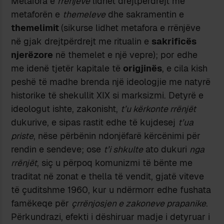
Metafora e
rrënjëve
lidhet drejtpërdrejt me
metaforën e
themeleve
dhe sakramentin e
themelimit
(sikurse lidhet metafora e rrënjëve
në gjak drejtpërdrejt me ritualin e
sakrificës
njerëzore
në themelet e një vepre); por edhe
me idenë tjetër kapitale të
origjinës
, e cila kish
peshë të madhe brenda një ideologjie me natyrë
historike të shekullit XIX si marksizmi. Detyrë e
ideologut ishte, zakonisht,
t’u kërkonte rrënjët
dukurive, e sipas rastit edhe të kujdesej
t’ua
priste
, nëse përbënin ndonjëfarë kërcënimi për
rendin e sendeve; ose
t’i shkulte
ato dukuri
nga
rrënjët
, siç u përpoq komunizmi të bënte me
traditat në zonat e thella të vendit, gjatë viteve
të çuditshme 1960, kur u ndërmorr edhe fushata
famëkeqe për
çrrënjosjen e zakoneve prapanike
.
Përkundrazi, efekti i dëshiruar madje i detyruar i