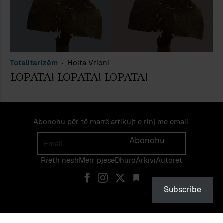
Totalitarizëm
Holta Vrioni
LOPATA! LOPATA! LOPATA!
Abonohu për të marrë artikujt e rinj me email.
Email
Abonohu
Rreth nesh
Merr pjes​​ë​
Dhuro
Arkivi
Autorët
Subscribe
© PEIZAZHE TË FJALËS — ISSN 2475-1375 — NDALOHET RIPRODHIMI