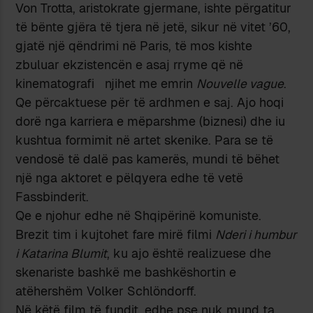
Von Trotta, aristokrate gjermane, ishte përgatitur
të bënte gjëra të tjera në jetë, sikur në vitet ’60,
gjatë një qëndrimi në Paris, të mos kishte
zbuluar ekzistencën e asaj rryme që në
kinematografi njihet me emrin
Nouvelle vague
.
Qe përcaktuese për të ardhmen e saj. Ajo hoqi
dorë nga karriera e mëparshme (biznesi) dhe iu
kushtua formimit në artet skenike. Para se të
vendosë të dalë pas kamerës, mundi të bëhet
një nga aktoret e pëlqyera edhe të vetë
Fassbinderit.
Qe e njohur edhe në Shqipërinë komuniste.
Brezit tim i kujtohet fare mirë filmi
Nderi i humbur
i Katarina Blumit
, ku ajo është realizuese dhe
skenariste bashkë me bashkëshortin e
atëhershëm Volker Schlöndorff.
Në këtë film të fundit, edhe pse nuk mund ta