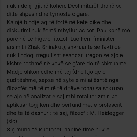
nuk ndenji gjithë kohën. Dëshmitarët thonë se
dilte shpesh dhe tymoste cigare.
Ka një bindje aq të fortë në këtë pikë dhe
diskutimi nuk është mbyllur as sot. Pak kohë më
parë në Le Figaro filozofi Luc Ferri (ministër i
arsimit i Zhak Shirakut), shkruante se fakti që
nuk i ndoqi rregullisht seancat, tregon se ajo e
kishte tashmë në kokë se çfarë do të shkruante.
Madje shkon edhe më tej (dhe kjo qe e
çuditëshme, sepse në sytë e mi ai është nga
filozofët më të mirë të ditëve tona) sa shkruan
se ajo në analizat e saj mbi totalitarizmin ka
aplikuar logjikën dhe përfundimet e profesorit
dhe të të dashurit të saj, filozofit M. Heidegger
(sic).
Siç mund të kuptohet, habinë time nuk e