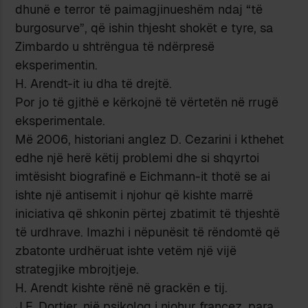
dhunë e terror të paimagjinueshëm ndaj “të
burgosurve”, që ishin thjesht shokët e tyre, sa
Zimbardo u shtrëngua të ndërpresë
eksperimentin.
H. Arendt-it iu dha të drejtë.
Por jo të gjithë e kërkojnë të vërtetën në rrugë
eksperimentale.
Më 2006, historiani anglez D. Cezarini i kthehet
edhe një herë këtij problemi dhe si shqyrtoi
imtësisht biografinë e Eichmann-it thotë se ai
ishte një antisemit i njohur që kishte marrë
iniciativa që shkonin përtej zbatimit të thjeshtë
të urdhrave. Imazhi i nëpunësit të rëndomtë që
zbatonte urdhëruat ishte vetëm një vijë
strategjike mbrojtjeje.
H. Arendt kishte rënë në grackën e tij.
J.F. Dortier, një psikolog i njohur francez, para