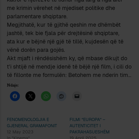
me krimin vërehet në mjediset politike dhe
parlamentare shqiptare.
Megjithatë, kur të gjithë qeshin me dhëmbët
jashtë, tek bie fjala për drejtësinë shqiptare,
ata kur e bëjnë një gjë të tillë, kujdesën që të
vënë dorën para gojës.
Akt mjaft i rëndësishëm ky, që mbase dikujt do
t’i shtijë në mendje idenë të bëjë një film, i cili do
të fillonte me formulën: Betohem me nderin tim…
Ndaje:
FENOMENOLOGJIA E
FILMI “EUROPA“ –
GJENERAL GRAMAFONIT
AUTENTICITET I
12 May 2023
PAKRAHASUESHËM
In "Kinema"
19 April 2025