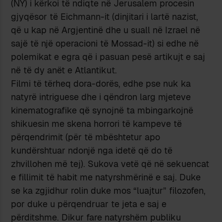
(NY) i kërkoi të ndiqte në Jerusalem procesin
gjyqësor të Eichmann-it (dinjitari i lartë nazist,
që u kap në Argjentinë dhe u suall në Izrael në
sajë të një operacioni të Mossad-it) si edhe në
polemikat e egra që i pasuan pesë artikujt e saj
në të dy anët e Atlantikut.
Filmi të tërheq dora-dorës, edhe pse nuk ka
natyrë intriguese dhe i qëndron larg mjeteve
kinematografike që synojnë ta mbingarkojnë
shikuesin me skena horrori të kampeve të
përqendrimit (për të mbështetur apo
kundërshtuar ndonjë nga idetë që do të
zhvillohen më tej). Sukova vetë që në sekuencat
e fillimit të habit me natyrshmërinë e saj. Duke
se ka zgjidhur rolin duke mos “luajtur” filozofen,
por duke u përqendruar te jeta e saj e
përditshme. Dikur fare natyrshëm publiku