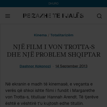
DHURO
Search
Kinema
/
Totalitarizëm
for:
NJË FILM I VON TROTTA-S
DHE NJË PROBLEM SHQIPTAR
Dashnor Kokonozi
14 September 2013
Në ekranin e madh të kinemasë, e veçanta e
verës që shkoi ishte filmi i fundit i Margarethe
von Trotta-s, titulluar Hannah Arendt. Të tjerëve
është e vështirë t’u kujtosh edhe titullin.