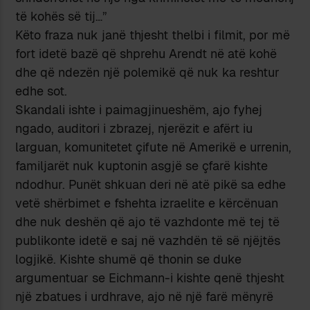
të kohës së tij…”
Këto fraza nuk janë thjesht thelbi i filmit, por më
fort idetë bazë që shprehu Arendt në atë kohë
dhe që ndezën një polemikë që nuk ka reshtur
edhe sot.
Skandali ishte i paimagjinueshëm, ajo fyhej
ngado, auditori i zbrazej, njerëzit e afërt iu
larguan, komunitetet çifute në Amerikë e urrenin,
familjarët nuk kuptonin asgjë se çfarë kishte
ndodhur. Punët shkuan deri në atë pikë sa edhe
vetë shërbimet e fshehta izraelite e kërcënuan
dhe nuk deshën që ajo të vazhdonte më tej të
publikonte idetë e saj në vazhdën të së njëjtës
logjikë. Kishte shumë që thonin se duke
argumentuar se Eichmann-i kishte qenë thjesht
një zbatues i urdhrave, ajo në një farë mënyrë