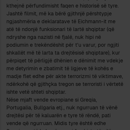
kthejnë përfundimisht faqen e historisë së tyre.
Jashtë filmit, më ka bërë gjithnjë përshtypje
ngjashmëria e deklaratave të Eichmann-it me
atë të ndonjë funksionari të lartë shqiptar (që
ndryshe nga nazisti në fjalë, nuk hipi në
podiumin e trekëndëshit për t’u varur, por ngjiti
shkallët më të larta ta drejtësisë shqiptare), kur
përpiqet të përligjë dhënien e dënimit me vdekje
me detyrimin e zbatimit të ligjeve të kohës e
madje flet edhe për akte terrorizmi të viktimave,
ndërkohë që gjithçka tregon se terroristi i vërtetë
ishte vetë shteti shqiptar.
Nëse mjaft vende evropiane si Greqia,
Portugalia, Bullgaria etj., nuk ngurruan të vënë
drejtësi për të kaluarën e tyre të rëndë, pati
vende që ngurruan. Midis tyre është edhe