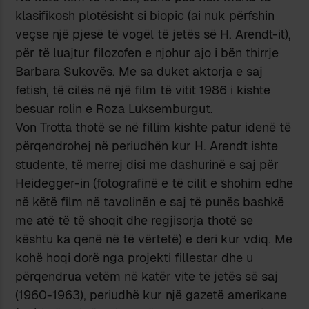
klasifikosh plotësisht si biopic (ai nuk përfshin
veçse një pjesë të vogël të jetës së H. Arendt-it),
për të luajtur filozofen e njohur ajo i bën thirrje
Barbara Sukovës. Me sa duket aktorja e saj
fetish, të cilës në një film të vitit 1986 i kishte
besuar rolin e Roza Luksemburgut.
Von Trotta thotë se në fillim kishte patur idenë të
përqendrohej në periudhën kur H. Arendt ishte
studente, të merrej disi me dashurinë e saj për
Heidegger-in (fotografinë e të cilit e shohim edhe
në këtë film në tavolinën e saj të punës bashkë
me atë të të shoqit dhe regjisorja thotë se
kështu ka qenë në të vërtetë) e deri kur vdiq. Me
kohë hoqi dorë nga projekti fillestar dhe u
përqendrua vetëm në katër vite të jetës së saj
(1960-1963), periudhë kur një gazetë amerikane