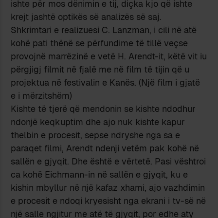
ishte për mos dënimin e tij, diçka kjo që ishte
krejt jashtë optikës së analizës së saj.
Shkrimtari e realizuesi C. Lanzman, i cili në atë
kohë pati thënë se përfundime të tillë veçse
provojnë marrëzinë e vetë H. Arendt-it, këtë vit iu
përgjigj filmit në fjalë me në film të tijin që u
projektua në festivalin e Kanës. (Një film i gjatë
e i mërzitshëm)
Kishte të tjerë që mendonin se kishte ndodhur
ndonjë keqkuptim dhe ajo nuk kishte kapur
thelbin e procesit, sepse ndryshe nga sa e
paraqet filmi, Arendt ndenji vetëm pak kohë në
sallën e gjyqit. Dhe është e vërtetë. Pasi vështroi
ca kohë Eichmann-in në sallën e gjyqit, ku e
kishin mbyllur në një kafaz xhami, ajo vazhdimin
e procesit e ndoqi kryesisht nga ekrani i tv-së në
një salle ngjitur me atë të gjyqit, por edhe aty