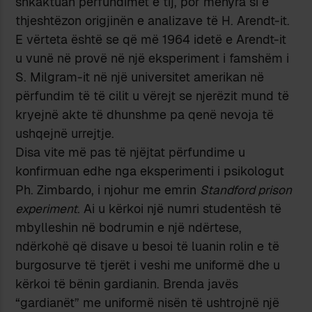
shkaktuan përfundimet e tij, por mënyra si e
thjeshtëzon origjinën e analizave të H. Arendt-it.
E vërteta është se që më 1964 idetë e Arendt-it
u vunë në provë në një eksperiment i famshëm i
S. Milgram-it në një universitet amerikan në
përfundim të të cilit u vërejt se njerëzit mund të
kryejnë akte të dhunshme pa qenë nevoja të
ushqejnë urrejtje.
Disa vite më pas të njëjtat përfundime u
konfirmuan edhe nga eksperimenti i psikologut
Ph. Zimbardo, i njohur me emrin
Standford prison
experiment
. Ai u kërkoi një numri studentësh të
mbylleshin në bodrumin e një ndërtese,
ndërkohë që disave u besoi të luanin rolin e të
burgosurve të tjerët i veshi me uniformë dhe u
kërkoi të bënin gardianin. Brenda javës
“gardianët” me uniformë nisën të ushtrojnë një