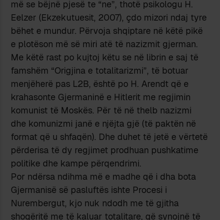
më se bëjnë pjesë te “ne”, thotë psikologu H.
Eelzer (Ekzekutuesit, 2007), çdo mizori ndaj tyre
bëhet e mundur. Përvoja shqiptare në këtë pikë
e plotëson më së miri atë të nazizmit gjerman.
Me këtë rast po kujtoj këtu se në librin e saj të
famshëm “Origjina e totalitarizmi”, të botuar
menjëherë pas L2B, është po H. Arendt që e
krahasonte Gjermaninë e Hitlerit me regjimin
komunist të Moskës. Për të në thelb nazizmi
dhe komunizmi janë e njëjta gjë (të paktën në
format që u shfaqën). Dhe duhet të jetë e vërtetë
përderisa të dy regjimet prodhuan pushkatime
politike dhe kampe përqendrimi.
Por ndërsa ndihma më e madhe që i dha bota
Gjermanisë së pasluftës ishte Procesi i
Nurembergut, kjo nuk ndodh me të gjitha
shoqëritë me të kaluar totalitare, që synojnë të