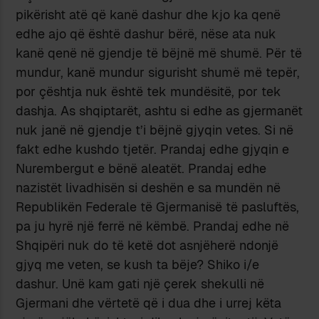
pikërisht atë që kanë dashur dhe kjo ka qenë
edhe ajo që është dashur bërë, nëse ata nuk
kanë qenë në gjendje të bëjnë më shumë. Për të
mundur, kanë mundur sigurisht shumë më tepër,
por çështja nuk është tek mundësitë, por tek
dashja. As shqiptarët, ashtu si edhe as gjermanët
nuk janë në gjendje t’i bëjnë gjyqin vetes. Si në
fakt edhe kushdo tjetër. Prandaj edhe gjyqin e
Nurembergut e bënë aleatët. Prandaj edhe
nazistët livadhisën si deshën e sa mundën në
Republikën Federale të Gjermanisë të pasluftës,
pa ju hyrë një ferrë në këmbë. Prandaj edhe në
Shqipëri nuk do të ketë dot asnjëherë ndonjë
gjyq me veten, se kush ta bëje? Shiko i/e
dashur. Unë kam gati një çerek shekulli në
Gjermani dhe vërtetë që i dua dhe i urrej këta