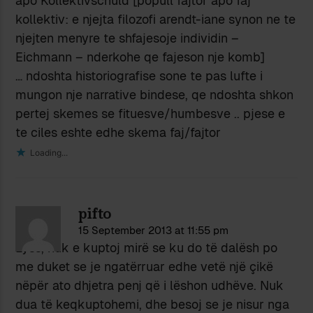
apo Kollektivschuld [popull fajtor apo faj
kollektiv: e njejta filozofi arendt-iane synon ne te
njejten menyre te shfajesoje individin –
Eichmann – nderkohe qe fajeson nje komb]
… ndoshta historiografise sone te pas lufte i
mungon nje narrative bindese, qe ndoshta shkon
pertej skemes se fituesve/humbesve .. pjese e
te ciles eshte edhe skema faj/fajtor
Loading...
pifto
15 September 2013 at 11:55 pm
Lyss, nuk e kuptoj mirë se ku do të dalësh po
me duket se je ngatërruar edhe vetë një çikë
nëpër ato dhjetra penj që i lëshon udhëve. Nuk
dua të keqkuptohemi, dhe besoj se je nisur nga