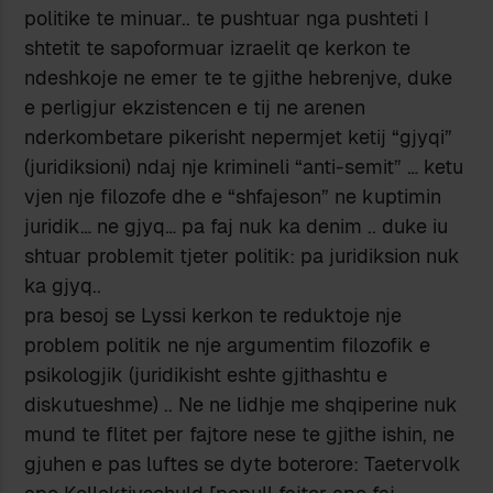
politike te minuar.. te pushtuar nga pushteti I
shtetit te sapoformuar izraelit qe kerkon te
ndeshkoje ne emer te te gjithe hebrenjve, duke
e perligjur ekzistencen e tij ne arenen
nderkombetare pikerisht nepermjet ketij “gjyqi”
(juridiksioni) ndaj nje krimineli “anti-semit” … ketu
vjen nje filozofe dhe e “shfajeson” ne kuptimin
juridik… ne gjyq… pa faj nuk ka denim .. duke iu
shtuar problemit tjeter politik: pa juridiksion nuk
ka gjyq..
pra besoj se Lyssi kerkon te reduktoje nje
problem politik ne nje argumentim filozofik e
psikologjik (juridikisht eshte gjithashtu e
diskutueshme) .. Ne ne lidhje me shqiperine nuk
mund te flitet per fajtore nese te gjithe ishin, ne
gjuhen e pas luftes se dyte boterore: Taetervolk