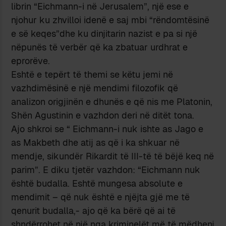
librin “Eichmann-i në Jerusalem”, një ese e
njohur ku zhvilloi idenë e saj mbi “rëndomtësinë
e së keqes”dhe ku dinjitarin nazist e pa si një
nëpunës të verbër që ka zbatuar urdhrat e
eprorëve.
Eshtë e tepërt të themi se këtu jemi në
vazhdimësinë e një mendimi filozofik që
analizon origjinën e dhunës e që nis me Platonin,
Shën Agustinin e vazhdon deri në ditët tona.
Ajo shkroi se “ Eichmann-i nuk ishte as Jago e
as Makbeth dhe atij as që i ka shkuar në
mendje, sikundër Rikardit të III-të të bëjë keq në
parim”. E diku tjetër vazhdon: “Eichmann nuk
është budalla. Eshtë mungesa absolute e
mendimit – që nuk është e njëjta gjë me të
qenurit budalla,- ajo që ka bërë që ai të
shndërrohet në një nga kriminelët më të mëdhenj