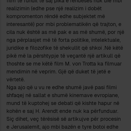
film të fundit të saj pika e rëndesës nuk bie mbi
realizimin (edhe pse një realizim i dobët
kompromenton rëndë edhe subjektet më
interesantë) por mbi problematikën që trajton, e
cila nuk është as më pak e as më shumë, por një
nga përplasjet më të forta politike, intelektuale,
juridike e filozofike të shekullit që shkoi .Në këtë
pikë më la përshtypje të veçantë një artikull që
thoshte se me këtë film M. von Trotta ka filmuar
mendimin në veprim. Gjë që duket të jetë e
vërtetë.
Nga ajo që u vu re edhe shumë javë pasi filmi
shfaqej në sallat e shumë kinemave evropiane,
mund të kuptohej se debati që kishte hapur në
kohën e saj H. Arendt ende nuk ka përfunduar.
Siç dihet, veç tërësisë së artikujve për procesin
e Jerusalemit, ajo mbi bazën e tyre botoi edhe