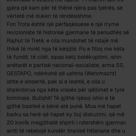
gjëra që kam për të thënë njëra pas tjetrës, se
vërtetë më duken të rëndësishme.
Fon Trota është një përfaqësuese e një rryme
revizioniste të historisë gjermane të periudhës së
Rajhut të Tretë, e cila mundohet të ndajë më
thikë të mirët nga të këqijtë. Po e filloj me këta
të fundit, të cilët, sipas ketij botëkuptimi, ishin
anëtarët e partisë nacional-socialiste, arma SS,
GESTAPO, ndërkohë që ushtria (Wehrmacht)
ishte e sinqertë, pak si e leshtë, e cila u
shpërdorua nga këta vrasës për qëllimet e tyre
kriminale. Bullshit! Të gjithë njësoj ishin e të
gjithë bashkë e bënë atë punë. Mua më hapet
barku sa herë që hapet ky lloj diskutimi, që më
20 korrik megjithatë shpirti i ndershëm gjerman
arriti të rebelojë kundër tiranisë hitleriane dhe u