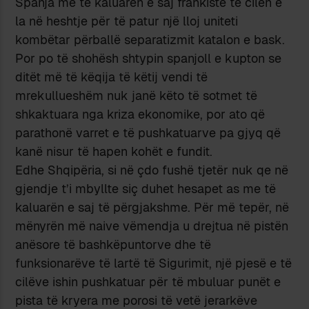
Spanja me të kaluarën e saj frankiste të cilën e
la në heshtje për të patur një lloj uniteti
kombëtar përballë separatizmit katalon e bask.
Por po të shohësh shtypin spanjoll e kupton se
ditët më të këqija të këtij vendi të
mrekullueshëm nuk janë këto të sotmet të
shkaktuara nga kriza ekonomike, por ato që
parathonë varret e të pushkatuarve pa gjyq që
kanë nisur të hapen kohët e fundit.
Edhe Shqipëria, si në çdo fushë tjetër nuk qe në
gjendje t’i mbyllte siç duhet hesapet as me të
kaluarën e saj të përgjakshme. Për më tepër, në
mënyrën më naive vëmendja u drejtua në pistën
anësore të bashkëpuntorve dhe të
funksionarëve të lartë të Sigurimit, një pjesë e të
cilëve ishin pushkatuar për të mbuluar punët e
pista të kryera me porosi të vetë jerarkëve