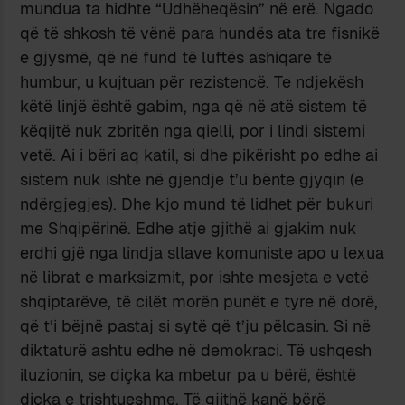
mundua ta hidhte “Udhëheqësin” në erë. Ngado
që të shkosh të vënë para hundës ata tre fisnikë
e gjysmë, që në fund të luftës ashiqare të
humbur, u kujtuan për rezistencë. Te ndjekësh
këtë linjë është gabim, nga që në atë sistem të
këqijtë nuk zbritën nga qielli, por i lindi sistemi
vetë. Ai i bëri aq katil, si dhe pikërisht po edhe ai
sistem nuk ishte në gjendje t’u bënte gjyqin (e
ndërgjegjes). Dhe kjo mund të lidhet për bukuri
me Shqipërinë. Edhe atje gjithë ai gjakim nuk
erdhi gjë nga lindja sllave komuniste apo u lexua
në librat e marksizmit, por ishte mesjeta e vetë
shqiptarëve, të cilët morën punët e tyre në dorë,
që t’i bëjnë pastaj si sytë që t’ju pëlcasin. Si në
diktaturë ashtu edhe në demokraci. Të ushqesh
iluzionin, se diçka ka mbetur pa u bërë, është
diçka e trishtueshme. Të gjithë kanë bërë