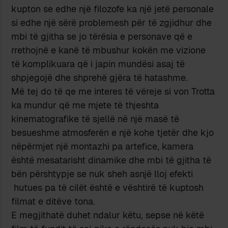
kupton se edhe një filozofe ka një jetë personale
si edhe një sërë problemesh për të zgjidhur dhe
mbi të gjitha se jo tërësia e personave që e
rrethojnë e kanë të mbushur kokën me vizione
të komplikuara që i japin mundësi asaj të
shpjegojë dhe shprehë gjëra të hatashme.
Më tej do të qe me interes të vëreje si von Trotta
ka mundur që me mjete të thjeshta
kinematografike të sjellë në një masë të
besueshme atmosferën e një kohe tjetër dhe kjo
nëpërmjet një montazhi pa artefice, kamera
është mesatarisht dinamike dhe mbi të gjitha të
bën përshtypje se nuk sheh asnjë lloj efekti
hutues pa të cilët është e vështirë të kuptosh
filmat e ditëve tona.
E megjithatë duhet ndalur këtu, sepse në këtë