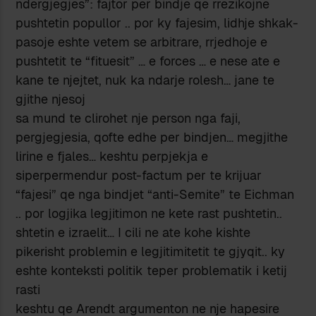
ndergjegjes”: fajtor per bindje qe rrezikojne
pushtetin popullor .. por ky fajesim, lidhje shkak-
pasoje eshte vetem se arbitrare, rrjedhoje e
pushtetit te “fituesit” … e forces … e nese ate e
kane te njejtet, nuk ka ndarje rolesh… jane te
gjithe njesoj
sa mund te clirohet nje person nga faji,
pergjegjesia, qofte edhe per bindjen… megjithe
lirine e fjales… keshtu perpjekja e
siperpermendur post-factum per te krijuar
“fajesi” qe nga bindjet “anti-Semite” te Eichman
.. por logjika legjitimon ne kete rast pushtetin..
shtetin e izraelit… I cili ne ate kohe kishte
pikerisht problemin e legjitimitetit te gjyqit.. ky
eshte konteksti politik teper problematik i ketij
rasti
keshtu qe Arendt argumenton ne nje hapesire