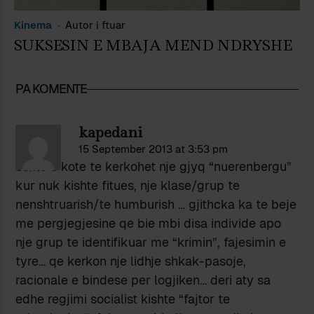
Kinema
Autor i ftuar
SUKSESIN E MBAJA MEND NDRYSHE
PA KOMENTE
kapedani
15 September 2013 at 3:53 pm
eshte e kote te kerkohet nje gjyq “nuerenbergu”
kur nuk kishte fitues, nje klase/grup te
nenshtruarish/te humburish … gjithcka ka te beje
me pergjegjesine qe bie mbi disa individe apo
nje grup te identifikuar me “krimin”, fajesimin e
tyre… qe kerkon nje lidhje shkak-pasoje,
racionale e bindese per logjiken… deri aty sa
edhe regjimi socialist kishte “fajtor te