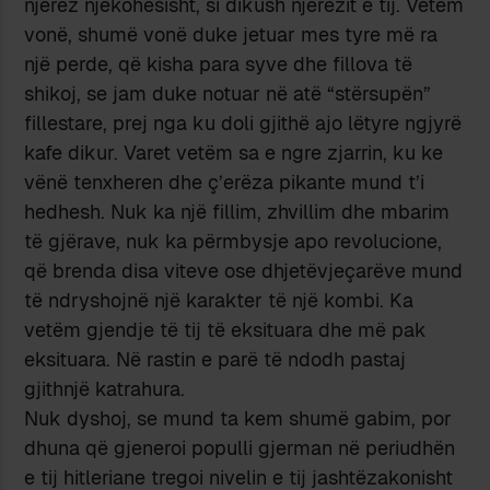
njerëz njëkohësisht, si dikush njerëzit e tij. Vetëm
vonë, shumë vonë duke jetuar mes tyre më ra
një perde, që kisha para syve dhe fillova të
shikoj, se jam duke notuar në atë “stërsupën”
fillestare, prej nga ku doli gjithë ajo lëtyre ngjyrë
kafe dikur. Varet vetëm sa e ngre zjarrin, ku ke
vënë tenxheren dhe ç’erëza pikante mund t’i
hedhesh. Nuk ka një fillim, zhvillim dhe mbarim
të gjërave, nuk ka përmbysje apo revolucione,
që brenda disa viteve ose dhjetëvjeçarëve mund
të ndryshojnë një karakter të një kombi. Ka
vetëm gjendje të tij të eksituara dhe më pak
eksituara. Në rastin e parë të ndodh pastaj
gjithnjë katrahura.
Nuk dyshoj, se mund ta kem shumë gabim, por
dhuna që gjeneroi populli gjerman në periudhën
e tij hitleriane tregoi nivelin e tij jashtëzakonisht