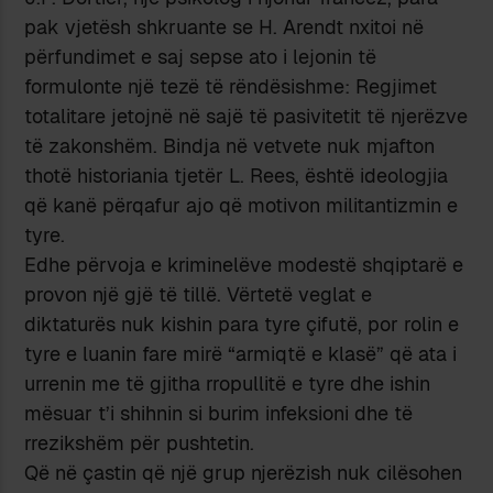
pak vjetësh shkruante se H. Arendt nxitoi në
përfundimet e saj sepse ato i lejonin të
formulonte një tezë të rëndësishme: Regjimet
totalitare jetojnë në sajë të pasivitetit të njerëzve
të zakonshëm. Bindja në vetvete nuk mjafton
thotë historiania tjetër L. Rees, është ideologjia
që kanë përqafur ajo që motivon militantizmin e
tyre.
Edhe përvoja e kriminelëve modestë shqiptarë e
provon një gjë të tillë. Vërtetë veglat e
diktaturës nuk kishin para tyre çifutë, por rolin e
tyre e luanin fare mirë “armiqtë e klasë” që ata i
urrenin me të gjitha rropullitë e tyre dhe ishin
mësuar t’i shihnin si burim infeksioni dhe të
rrezikshëm për pushtetin.
Që në çastin që një grup njerëzish nuk cilësohen