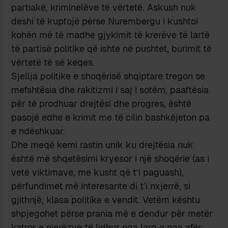
partiakë, kriminelëve të vërtetë. Askush nuk
deshi të kuptojë përse Nurembergu i kushtoi
kohën më të madhe gjykimit të krerëve të lartë
të partisë politike që ishte në pushtet, burimit të
vërtetë të së keqes.
Sjellja politike e shoqërisë shqiptare tregon se
mefshtësia dhe rakitizmi i saj i sotëm, paaftësia
për të prodhuar drejtësi dhe progres, është
pasojë edhe e krimit me të cilin bashkëjeton pa
e ndëshkuar.
Dhe meqë kemi rastin unik ku drejtësia nuk
është më shqetësimi kryesor i një shoqërie (as i
vetë viktimave, me kusht që t’i paguash),
përfundimet më interesante di t’i nxjerrë, si
gjithnjë, klasa politike e vendit. Vetëm kështu
shpjegohet përse prania më e dendur për metër
katror e njerëzve të lidhur nga larg a nga afër