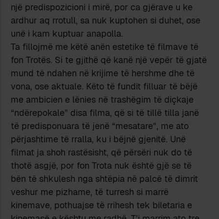
një predispozicioni i mirë, por ca gjërave u ke
ardhur aq rrotull, sa nuk kuptohen si duhet, ose
unë i kam kuptuar anapolla.
Ta fillojmë me këtë anën estetike të filmave të
fon Trotës. Si te gjithë që kanë një vepër të gjatë
mund të ndahen në krijime të hershme dhe të
vona, ose aktuale. Këto të fundit filluar të bëjë
me ambicien e lënies në trashëgim të diçkaje
“ndërepokale” disa filma, që si të tillë tilla janë
të predisponuara të jenë “mesatare”, me ato
përjashtime të rralla, ku i bëjnë gjenitë. Unë
filmat ja shoh rastësisht, që përsëri nuk do të
thotë asgjë, por fon Trota nuk është gjë se të
bën të shkulesh nga shtëpia në palcë të dimrit
veshur me pizhame, të turresh si marrë
kinemave, pothuajse të rrihesh tek biletaria e
kinemasë e kështu me radhë. T’i marrim ato tre