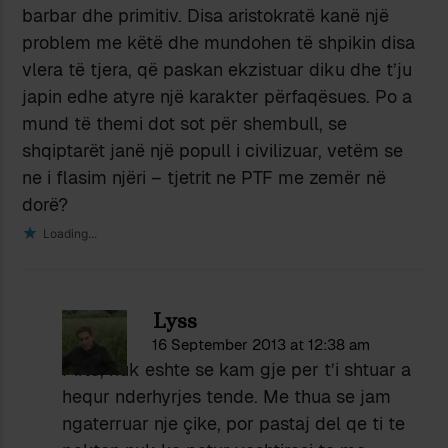
barbar dhe primitiv. Disa aristokratë kanë një
problem me këtë dhe mundohen të shpikin disa
vlera të tjera, që paskan ekzistuar diku dhe t’ju
japin edhe atyre një karakter përfaqësues. Po a
mund të themi dot sot për shembull, se
shqiptarët janë një popull i civilizuar, vetëm se
ne i flasim njëri – tjetrit ne PTF me zemër në
dorë?
Loading...
Lyss
16 September 2013 at 12:38 am
Pifto, nuk eshte se kam gje per t’i shtuar a
hequr nderhyrjes tende. Me thua se jam
ngaterruar nje çike, por pastaj del qe ti te