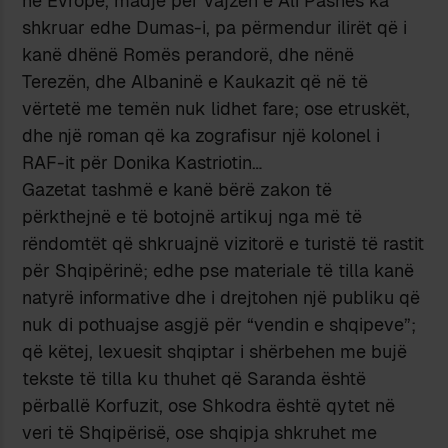
në Evropë, madje për vajzën e Ali Pashës ka
shkruar edhe Dumas-i, pa përmendur ilirët që i
kanë dhënë Romës perandorë, dhe nënë
Terezën, dhe Albaninë e Kaukazit që në të
vërtetë me temën nuk lidhet fare; ose etruskët,
dhe një roman që ka zografisur një kolonel i
RAF-it për Donika Kastriotin…
Gazetat tashmë e kanë bërë zakon të
përkthejnë e të botojnë artikuj nga më të
rëndomtët që shkruajnë vizitorë e turistë të rastit
për Shqipërinë; edhe pse materiale të tilla kanë
natyrë informative dhe i drejtohen një publiku që
nuk di pothuajse asgjë për “vendin e shqipeve”;
që këtej, lexuesit shqiptar i shërbehen me bujë
tekste të tilla ku thuhet që Saranda është
përballë Korfuzit, ose Shkodra është qytet në
veri të Shqipërisë, ose shqipja shkruhet me