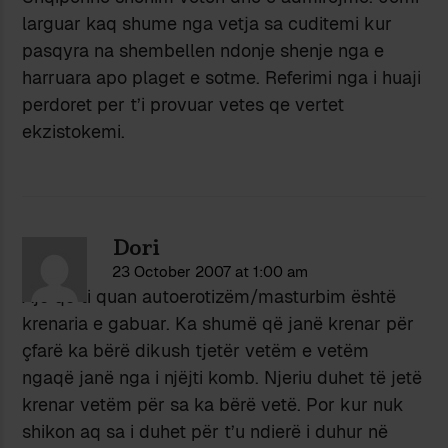
larguar kaq shume nga vetja sa cuditemi kur
pasqyra na shembellen ndonje shenje nga e
harruara apo plaget e sotme. Referimi nga i huaji
perdoret per t’i provuar vetes qe vertet
ekzistokemi.
Dori
23 October 2007 at 1:00 am
Ajo që ti quan autoerotizëm/masturbim është
krenaria e gabuar. Ka shumë që janë krenar për
çfarë ka bërë dikush tjetër vetëm e vetëm
ngaqë janë nga i njëjti komb. Njeriu duhet të jetë
krenar vetëm për sa ka bërë vetë. Por kur nuk
shikon aq sa i duhet për t’u ndierë i duhur në