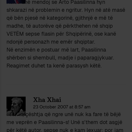
Kurse unë mendoj se Arto Paasilinna hyn
shkarazi në problemin e ngritur. Hyn në atë masë
që bën pjesë në kategorinë, gjithnjë e më të
madhe, të autorëve që përkthehen në shqip
VETËM sepse flasin për Shqipërinë, ose kanë
ndonjë personazh me emër shqiptar.
Në enzimën e postuar më lart, Paasilinna
shërben si shembull, madje i paparagjykuar.
Reagimet duhet ta kenë parasysh këtë.
Xha Xhai
23 October 2007 at 8:57 am
Tetena, çështja që ngre unë nuk ka fare të bëjë
me veprën e Paasilinna-s! Unë s’them dot asgjë
për këtë autor, sepse nuk e kam lexuar; por jam