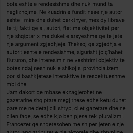
bota eshte e rendesishme dhe nuk mund ta
neglizhojme. Ne kuadrin e fundit nese nje autor
eshte i mire dhe duhet perkthyer, mes dy librave
te tij fakti qe ai, autori, flet me objektivitet per
nje shqiptar x me duket e arsyeshme qe te jete
nje argument zgjedhjeje. Theksoj qe zgjedhja e
autorit eshte e rendesishme, sigurisht jo ç’hahet
fluturon, dhe interesimin ne veshtrimi objektiv te
botes ndaj nesh nuk e shikoj si provincializem
por si bashkjetese interaktive te respektueshme
mbi dhe.
Jam dakort qe mbase ekzagjerohet ne
gazetarine shqiptare megjithese edhe ketu duhet
pare me ne detaj cili shtyp, cilet gazetare dhe ne
cilen faqe, se edhe kjo ben pjese tek pluralizmi.
Francezet qe shqetesohen me sh per jeten e nje
aktori apo atributet e nje aktoreje dhe shtypi qe