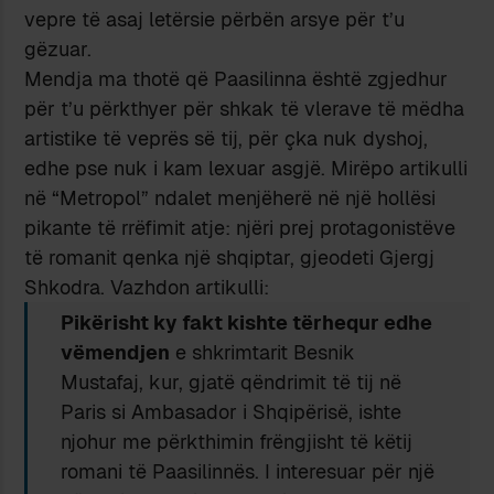
vepre të asaj letërsie përbën arsye për t’u
gëzuar.
Mendja ma thotë që Paasilinna është zgjedhur
për t’u përkthyer për shkak të vlerave të mëdha
artistike të veprës së tij, për çka nuk dyshoj,
edhe pse nuk i kam lexuar asgjë. Mirëpo artikulli
në “Metropol” ndalet menjëherë në një hollësi
pikante të rrëfimit atje: njëri prej protagonistëve
të romanit qenka një shqiptar, gjeodeti Gjergj
Shkodra. Vazhdon artikulli:
Pikërisht ky fakt kishte tërhequr edhe
vëmendjen
e shkrimtarit Besnik
Mustafaj, kur, gjatë qëndrimit të tij në
Paris si Ambasador i Shqipërisë, ishte
njohur me përkthimin frëngjisht të këtij
romani të Paasilinnës. I interesuar për një