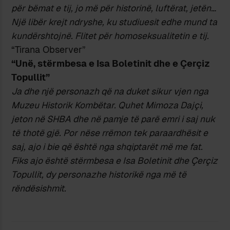
për bëmat e tij, jo më për historinë, luftërat, jetën…
Një libër krejt ndryshe, ku studiuesit edhe mund ta
kundërshtojnë. Flitet për homoseksualitetin e tij.
“Tirana Observer”
“Unë, stërmbesa e Isa Boletinit dhe e Çerçiz
Topullit”
Ja dhe një personazh që na duket sikur vjen nga
Muzeu Historik Kombëtar. Quhet Mimoza Dajçi,
jeton në SHBA dhe në pamje të parë emri i saj nuk
të thotë gjë. Por nëse rrëmon tek paraardhësit e
saj, ajo i bie që është nga shqiptarët më me fat.
Fiks ajo është stërmbesa e Isa Boletinit dhe Çerçiz
Topullit, dy personazhe historikë nga më të
rëndësishmit.