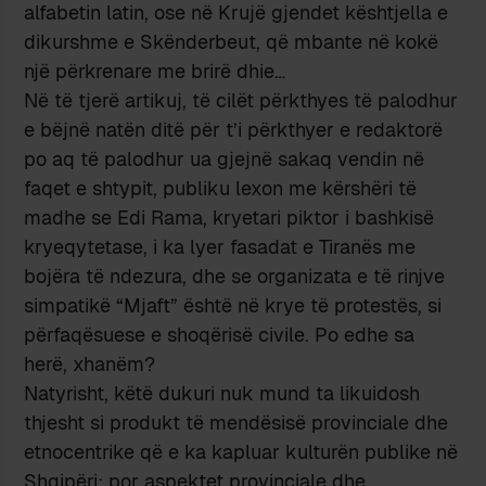
alfabetin latin, ose në Krujë gjendet kështjella e
dikurshme e Skënderbeut, që mbante në kokë
një përkrenare me brirë dhie…
Në të tjerë artikuj, të cilët përkthyes të palodhur
e bëjnë natën ditë për t’i përkthyer e redaktorë
po aq të palodhur ua gjejnë sakaq vendin në
faqet e shtypit, publiku lexon me kërshëri të
madhe se Edi Rama, kryetari piktor i bashkisë
kryeqytetase, i ka lyer fasadat e Tiranës me
bojëra të ndezura, dhe se organizata e të rinjve
simpatikë “Mjaft” është në krye të protestës, si
përfaqësuese e shoqërisë civile. Po edhe sa
herë, xhanëm?
Natyrisht, këtë dukuri nuk mund ta likuidosh
thjesht si produkt të mendësisë provinciale dhe
etnocentrike që e ka kapluar kulturën publike në
Shqipëri; por aspektet provinciale dhe