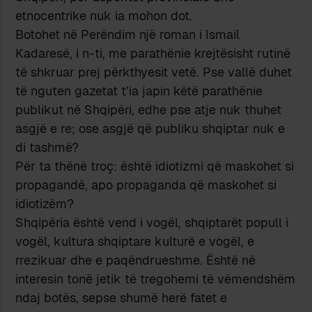
etnocentrike nuk ia mohon dot.
Botohet në Perëndim një roman i Ismail
Kadaresë, i n-ti, me parathënie krejtësisht rutinë
të shkruar prej përkthyesit vetë. Pse vallë duhet
të nguten gazetat t’ia japin këtë parathënie
publikut në Shqipëri, edhe pse atje nuk thuhet
asgjë e re; ose asgjë që publiku shqiptar nuk e
di tashmë?
Për ta thënë troç: është idiotizmi që maskohet si
propagandë, apo propaganda që maskohet si
idiotizëm?
Shqipëria është vend i vogël, shqiptarët popull i
vogël, kultura shqiptare kulturë e vogël, e
rrezikuar dhe e paqëndrueshme. Është në
interesin tonë jetik të tregohemi të vëmendshëm
ndaj botës, sepse shumë herë fatet e