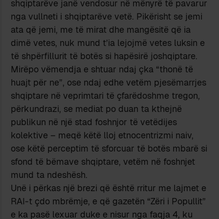
shqiptarëve janë vendosur në mënyrë të pavarur
nga vullneti i shqiptarëve vetë. Pikërisht se jemi
ata që jemi, me të mirat dhe mangësitë që ia
dimë vetes, nuk mund t’ia lejojmë vetes luksin e
të shpërfillurit të botës si hapësirë joshqiptare.
Mirëpo vëmendja e shtuar ndaj çka “thonë të
huajt për ne”, ose ndaj edhe vetëm pjesëmarrjes
shqiptare në veprimtari të çfarëdoshme tregon,
përkundrazi, se mediat po duan ta kthejnë
publikun në një stad foshnjor të vetëdijes
kolektive – meqë këtë lloj etnocentrizmi naiv,
ose këtë perceptim të sforcuar të botës mbarë si
sfond të bëmave shqiptare, vetëm në foshnjet
mund ta ndeshësh.
Unë i përkas një brezi që është rritur me lajmet e
RAI-t çdo mbrëmje, e që gazetën “Zëri i Popullit”
e ka pasë lexuar duke e nisur nga faqja 4, ku