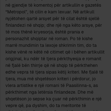
në gjendje të komentoj për artikullin e gazetës
“Metropol”, të cilin e kam lexuar. Në artikull
nyjëtohen qartë arsyet për të cilat është sjellë
finlandezi në shqip; dhe një nga këto arsye, për
të mos thënë kryesorja, është prania e
personazhit shqiptar në roman. Po të kishe
marrë mundimin ta lexoje shkrimin tim, do ta
kishe vënë re këtë në citimet që i bëhen artikullit
origjinal, ku ndër të tjera përkthyesja e romanit
në fjalë bën thirrje që në shqip të përkthehen
edhe vepra të tjera sipas këtij kriteri. Me fjalë të
tjera, mua më shqetëson kriteri i përdorur, jo
vlera artistike e një romani të Paasilinna-s, as
përkthimet nga letërsia finlandeze. Dhe më
shqetëson jo sepse ka çuar në përkthimin e një
vepre që, pa dyshim, do ta meritonte të