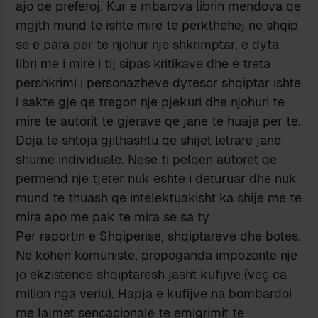
ajo qe preferoj. Kur e mbarova librin mendova qe
mgjth mund te ishte mire te perkthehej ne shqip
se e para per te njohur nje shkrimptar, e dyta
libri me i mire i tij sipas kritikave dhe e treta
pershkrimi i personazheve dytesor shqiptar ishte
i sakte gje qe tregon nje pjekuri dhe njohuri te
mire te autorit te gjerave qe jane te huaja per te.
Doja te shtoja gjithashtu qe shijet letrare jane
shume individuale. Nese ti pelqen autoret qe
permend nje tjeter nuk eshte i deturuar dhe nuk
mund te thuash qe intelektuakisht ka shije me te
mira apo me pak te mira se sa ty.
Per raportin e Shqiperise, shqiptareve dhe botes.
Ne kohen komuniste, propoganda impozonte nje
jo ekzistence shqiptaresh jasht kufijve (veç ca
milion nga veriu). Hapja e kufijve na bombardoi
me lajmet sencacionale te emigrimit te