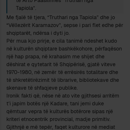
të Arto Paasilinnës “Truthari nga
Tapiola”.
Me fjalë të tjera, “Truthari nga Tapiola” dhe jo
“Vëllezërit Karamazov”, sepse i pari flet edhe për
shqiptarët, ndërsa i dyti jo.
Për mua kjo prirje, e cila tanimë ndeshet kudo
në kulturën shqiptare bashkëkohore, përfaqëson
një hap prapa, në krahasim me shijet dhe
dëshirat e qytetarit të Shqipërisë, gjatë viteve
1970-1980, në zemër të errësirës totalitare dhe
të shkretëtirëzimit të librarive, bibliotekave dhe
skenave të shfaqjeve publike.
Ironik fakti që, nëse në ato vite gjithsesi arritëm
t’i japim botës një Kadare, tani jemi duke
qëmtuar vepra të kulturës botërore sipas një
kriteri etnocentrik provincial, madje primitiv.
Gjithnjë e më tepër, faqet kulturore në mediat