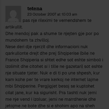
tetena
23 October 2007 at 10:03 am
komenti pas nje rileximi te vemendshem te
artikullit.
Dhe mendoj pak a shume te njejten gje por po
mundohem ta zhvilloj.
Nese deri dje njerzit dhe informacioni nuk
qarkullonte drejt dhe prej Shqiperise (bile ne
France Shqiperia si shtet edhe sot eshte simboli i
izolimit dhe citohet si i tille ne gazetari) sot eshte
nje situate tjeter. Nuk e di ti po une shpesh, kur
kam kohe per te vrare kerkoj ne internet lajme
mbi Shqiperine. Pergjigjet besoj se kuptohet
cilat jane, kur ka sigurisht. Pra tashti nuk jemi
me nje vend i izoluar, jemi ne marrdhenie dhe
jetojme ne bote dhe si e shohim apo na sheh