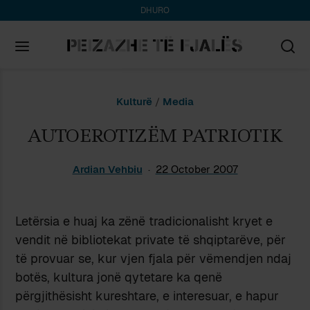
DHURO
Search
Kulturë
/
Media
for:
AUTOEROTIZËM PATRIOTIK
Ardian Vehbiu
22 October 2007
Letërsia e huaj ka zënë tradicionalisht kryet e
vendit në bibliotekat private të shqiptarëve, për
të provuar se, kur vjen fjala për vëmendjen ndaj
botës, kultura jonë qytetare ka qenë
përgjithësisht kureshtare, e interesuar, e hapur