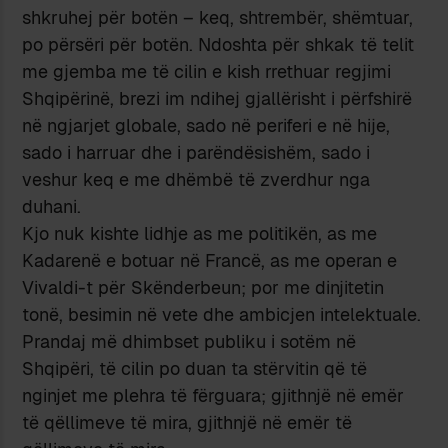
shkruhej për botën – keq, shtrembër, shëmtuar,
po përsëri për botën. Ndoshta për shkak të telit
me gjemba me të cilin e kish rrethuar regjimi
Shqipërinë, brezi im ndihej gjallërisht i përfshirë
në ngjarjet globale, sado në periferi e në hije,
sado i harruar dhe i parëndësishëm, sado i
veshur keq e me dhëmbë të zverdhur nga
duhani.
Kjo nuk kishte lidhje as me politikën, as me
Kadarenë e botuar në Francë, as me operan e
Vivaldi-t për Skënderbeun; por me dinjitetin
tonë, besimin në vete dhe ambicjen intelektuale.
Prandaj më dhimbset publiku i sotëm në
Shqipëri, të cilin po duan ta stërvitin që të
nginjet me plehra të fërguara; gjithnjë në emër
të qëllimeve të mira, gjithnjë në emër të