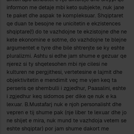
informon me detaje mbi keto subjekte, nuk jane
te paket dhe aspak te kompleksuar. Shqiptaret
qe duan te besojne ne unicitetin e ekzistences
shqiptare(!) do te vazhdojne te ekzistojne dhe ne
kete ekonomine e sotme, do vazhdojne te blejne
argumentet e tyre dhe bile shtrenjte se ky eshte
pluralizmi. Ashtu si edhe jam shume e gezuar qe
njerez si ty shqetesohen mbi nje cilesi ne
kulturen ne pergjithesi, vertetesine e lajmit dhe
objektivitetin e mendimit veç me vjen keq ta
perseris qe shembulli i zgjedhur, Paasalini, eshte
i zgjedhur keq sidomos per dike qe nuk e ka
lexuar. B.Mustafarj nuk e njoh personalisht dhe
vepren e tij shume pak (nje liber te lexuar dhe jo
ne shijet e mira, nuk mund te vazhdoja vetem se
eshte shqiptar) por jam shume dakort me