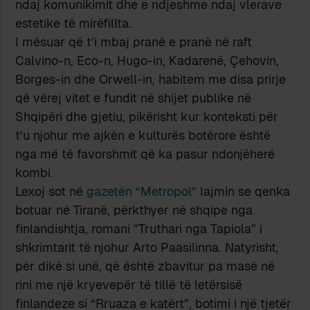
ndaj komunikimit dhe e ndjeshme ndaj vlerave
estetike të mirëfillta.
I mësuar që t’i mbaj pranë e pranë në raft
Calvino-n, Eco-n, Hugo-in, Kadarenë, Çehovin,
Borges-in dhe Orwell-in, habitem me disa prirje
që vërej vitet e fundit në shijet publike në
Shqipëri dhe gjetiu, pikërisht kur konteksti për
t’u njohur me ajkën e kulturës botërore është
nga më të favorshmit që ka pasur ndonjëherë
kombi.
Lexoj sot në
gazetën “Metropol”
lajmin se qenka
botuar në Tiranë, përkthyer në shqipe nga
finlandishtja,
romani ”Truthari nga Tapiola” i
shkrimtarit të njohur Arto Paasilinna. Natyrisht,
për dikë si unë, që është zbavitur pa masë në
rini me një kryevepër të tillë të letërsisë
finlandeze si “Rruaza e katërt”, botimi i një tjetër