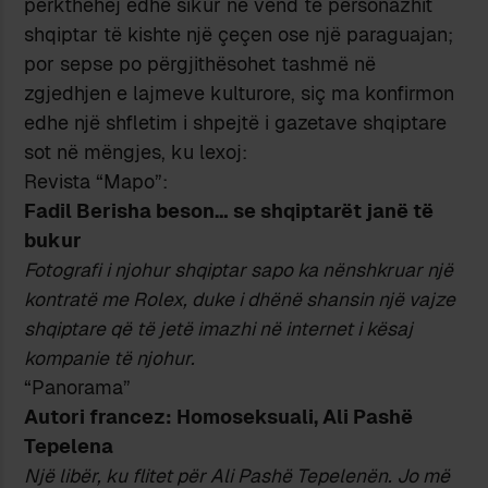
përkthehej edhe sikur në vend të personazhit
shqiptar të kishte një çeçen ose një paraguajan;
por sepse po përgjithësohet tashmë në
zgjedhjen e lajmeve kulturore, siç ma konfirmon
edhe një shfletim i shpejtë i gazetave shqiptare
sot në mëngjes, ku lexoj:
Revista “Mapo”:
Fadil Berisha beson… se shqiptarët janë të
bukur
Fotografi i njohur shqiptar sapo ka nënshkruar një
kontratë me Rolex, duke i dhënë shansin një vajze
shqiptare që të jetë imazhi në internet i kësaj
kompanie të njohur.
“Panorama”
Autori francez: Homoseksuali, Ali Pashë
Tepelena
Një libër, ku flitet për Ali Pashë Tepelenën. Jo më