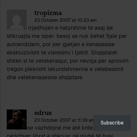
tropizma
23 October 2007 at 10:23 am
Harrova rrjedhojen e natyrshme te asaj qe
shkruajta me siper: besoj se nuk behet fjale per
autoerotizem, por per gjetjen e kenaqesise
ekskluzivisht te vleresimi i tjetrit. Shqiptaret
shiten si te vetekenaqur, por nevoja per aprovim
tregon pikerisht lekundshmerine e vetebesimit
dhe vetekenaqesise shqiptare.
edrus
23 October 2007 at 11:39 am
Subscribe
Tena, nëse vazhdojnë me atë kriter për të
përkthyer librat e shkruar në gjuhë të huaj,