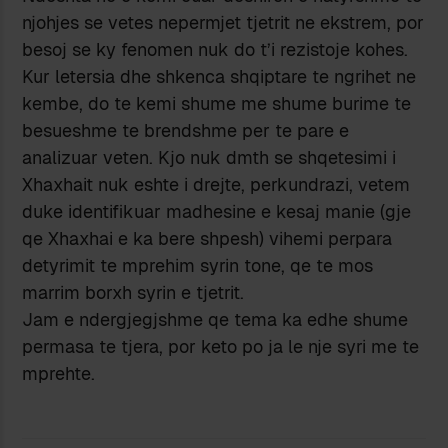
njohjes se vetes nepermjet tjetrit ne ekstrem, por
besoj se ky fenomen nuk do t’i rezistoje kohes.
Kur letersia dhe shkenca shqiptare te ngrihet ne
kembe, do te kemi shume me shume burime te
besueshme te brendshme per te pare e
analizuar veten. Kjo nuk dmth se shqetesimi i
Xhaxhait nuk eshte i drejte, perkundrazi, vetem
duke identifikuar madhesine e kesaj manie (gje
qe Xhaxhai e ka bere shpesh) vihemi perpara
detyrimit te mprehim syrin tone, qe te mos
marrim borxh syrin e tjetrit.
Jam e ndergjegjshme qe tema ka edhe shume
permasa te tjera, por keto po ja le nje syri me te
mprehte.