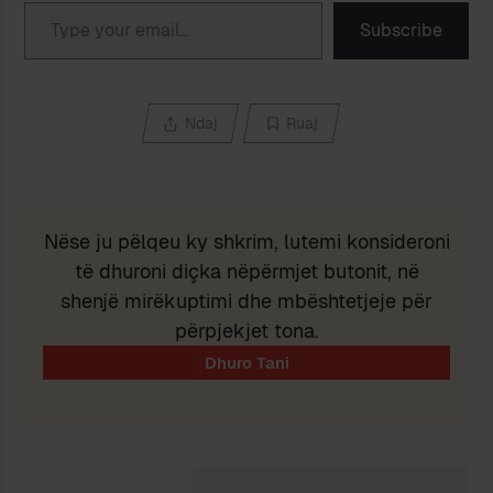
Type your email…
Subscribe
Ndaj
Ruaj
Nëse ju pëlqeu ky shkrim, lutemi konsideroni
të dhuroni diçka nëpërmjet butonit, në
shenjë mirëkuptimi dhe mbështetjeje për
përpjekjet tona.