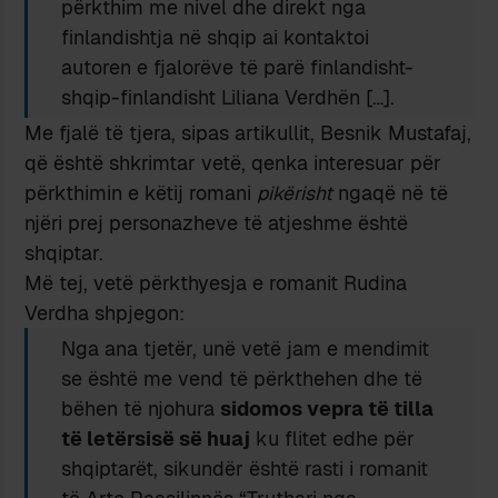
përkthim me nivel dhe direkt nga
finlandishtja në shqip ai kontaktoi
autoren e fjalorëve të parë finlandisht-
shqip-finlandisht Liliana Verdhën […].
Me fjalë të tjera, sipas artikullit, Besnik Mustafaj,
që është shkrimtar vetë, qenka interesuar për
përkthimin e këtij romani
pikërisht
ngaqë në të
njëri prej personazheve të atjeshme është
shqiptar.
Më tej, vetë përkthyesja e romanit Rudina
Verdha shpjegon:
Nga ana tjetër, unë vetë jam e mendimit
se është me vend të përkthehen dhe të
bëhen të njohura
sidomos vepra të tilla
të letërsisë së huaj
ku flitet edhe për
shqiptarët, sikundër është rasti i romanit