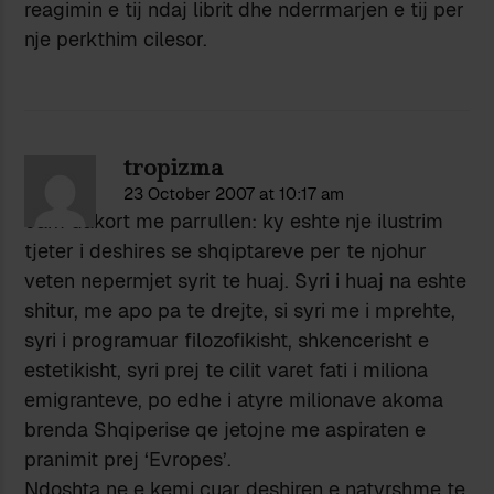
reagimin e tij ndaj librit dhe nderrmarjen e tij per
nje perkthim cilesor.
tropizma
23 October 2007 at 10:17 am
Jam dakort me parrullen: ky eshte nje ilustrim
tjeter i deshires se shqiptareve per te njohur
veten nepermjet syrit te huaj. Syri i huaj na eshte
shitur, me apo pa te drejte, si syri me i mprehte,
syri i programuar filozofikisht, shkencerisht e
estetikisht, syri prej te cilit varet fati i miliona
emigranteve, po edhe i atyre milionave akoma
brenda Shqiperise qe jetojne me aspiraten e
pranimit prej ‘Evropes’.
Ndoshta ne e kemi cuar deshiren e natyrshme te