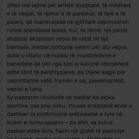
zihen me lajme për artistë shqiptarë, të mëdhenj
e të vegjël, të njohur e të panjohur, të larë e të
palarë, që marrin pjesë në gjithfarë veprimtarish
rutinë anembanë botës. Kur, ta zëmë, një piktor
shqiptar ekspozon vepra të vetat në një
biennale, mediat njoftojnë vetëm për ato vepra,
duke u ndalur në hollësi të mundimshme e
banalitete që për nga toni ia kalojnë ndonjëherë
edhe librit të përshtypjeve; pa thënë asgjë për
veprimtarinë vetë, frymën e saj, pjesëmarrësit,
veprat e tjera.
Ky pasqyrim i kulturës në mediat ka diçka
sportive, ose prej cirku; thuase shqiptarët ende u
dashkan ta konfirmojnë anëtarësinë e tyre në
klubin e
homo sapiens
– pa shih, sa bukur,
paskan edhe libra, flasin një gjuhë të pashoqe