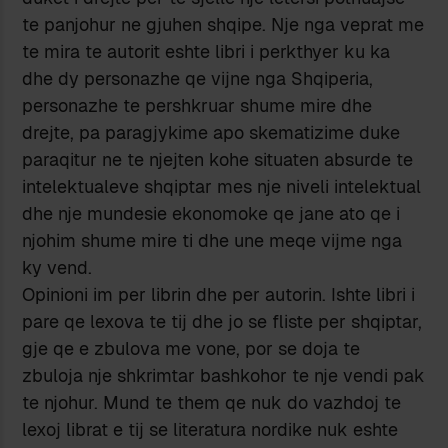
te panjohur ne gjuhen shqipe. Nje nga veprat me
te mira te autorit eshte libri i perkthyer ku ka
dhe dy personazhe qe vijne nga Shqiperia,
personazhe te pershkruar shume mire dhe
drejte, pa paragjykime apo skematizime duke
paraqitur ne te njejten kohe situaten absurde te
intelektualeve shqiptar mes nje niveli intelektual
dhe nje mundesie ekonomoke qe jane ato qe i
njohim shume mire ti dhe une meqe vijme nga
ky vend.
Opinioni im per librin dhe per autorin. Ishte libri i
pare qe lexova te tij dhe jo se fliste per shqiptar,
gje qe e zbulova me vone, por se doja te
zbuloja nje shkrimtar bashkohor te nje vendi pak
te njohur. Mund te them qe nuk do vazhdoj te
lexoj librat e tij se literatura nordike nuk eshte