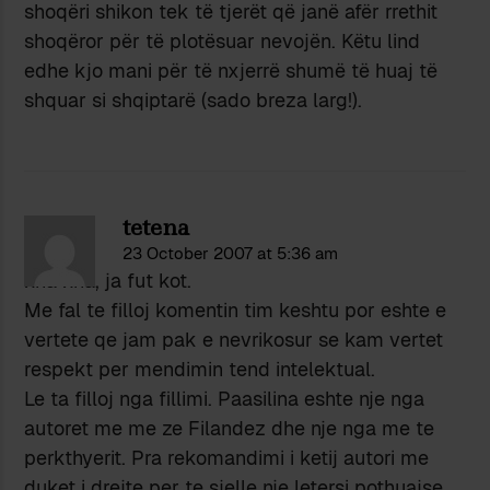
shoqëri shikon tek të tjerët që janë afër rrethit
shoqëror për të plotësuar nevojën. Këtu lind
edhe kjo mani për të nxjerrë shumë të huaj të
shquar si shqiptarë (sado breza larg!).
tetena
23 October 2007 at 5:36 am
xha xha, ja fut kot.
Me fal te filloj komentin tim keshtu por eshte e
vertete qe jam pak e nevrikosur se kam vertet
respekt per mendimin tend intelektual.
Le ta filloj nga fillimi. Paasilina eshte nje nga
autoret me me ze Filandez dhe nje nga me te
perkthyerit. Pra rekomandimi i ketij autori me
duket i drejte per te sjelle nje letersi pothuajse