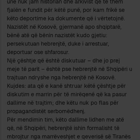
unë nuk jam historian dhe arkivist që të them
fjalën e fundit për këtë punë, por kam frikë se
këto deportime ka dokumente që i vërtetojnë.
Nazistët në Kosovë, gjermanë apo shqiptarë,
bënë atë që bënin nazistët kudo gjetiu:
persekutuan hebrenjtë, duke i arrestuar,
deportuar ose shfarosur.
Një çështje që është diskutuar – dhe jo prej
meje të parit – është pse hebrenjtë në Shqipëri u
trajtuan ndryshe nga hebrenjtë në Kosovë.
Kujdes: ata që e kanë shtruar këtë çështje për
diskutim e marrin për të mirëqenë që ka pasur
dallime në trajtim; dhe këtu nuk po flas për
propagandistët serbomëdhenj.
Për mendimin tim, këto dallime lidhen me atë
që, në Shqipëri, hebrenjtë ishin formalisht të
mbrojtur nga marrëveshjet e qeverisë së Tiranës