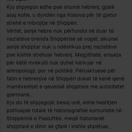
Kjo shpjegon edhe pse shumë hebrenj, gjatë
asaj kohe, u dyndën nga Kosova për të gjetur
strehë e mbrojtje në Shqipëri.
Vërtet, asnjë hebre nuk përfundoi në duar të
nazistëve brenda Shqipërisë së vogël; sikurse
asnjë shqiptar nuk u ndëshkua prej nazistëve
pse kishte strehuar hebrenj. Megjithatë, arsyeja
për këtë mrekulli nuk duhet kërkuar në
antropologji, por në politikë. Përcaktuese për
fatin e hebrenjve në Shqipëri duket të kenë qenë
marrëveshjet e qeverisë shqiptare me autoritetet
gjermane…
Kjo do të shpjegojë, besoj unë, edhe heshtjen
pothuajse totale të historiografisë komuniste në
Shqipërinë e Pasluftës; meqë historianët
shqiptarë e dinin se çfarë i kishte shpëtuar,