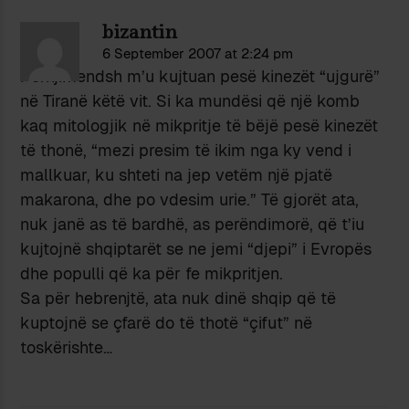
bizantin
6 September 2007 at 2:24 pm
Përnjimendsh m’u kujtuan pesë kinezët “ujgurë”
në Tiranë këtë vit. Si ka mundësi që një komb
kaq mitologjik në mikpritje të bëjë pesë kinezët
të thonë, “mezi presim të ikim nga ky vend i
mallkuar, ku shteti na jep vetëm një pjatë
makarona, dhe po vdesim urie.” Të gjorët ata,
nuk janë as të bardhë, as perëndimorë, që t’iu
kujtojnë shqiptarët se ne jemi “djepi” i Evropës
dhe populli që ka për fe mikpritjen.
Sa për hebrenjtë, ata nuk dinë shqip që të
kuptojnë se çfarë do të thotë “çifut” në
toskërishte…