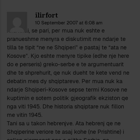
ilirfort
10 September 2007 at 6:08 am
Xha xhai, se pari, per mua nuk eshte e
pranueshme menyra e diskutimit me ndarje te
tilla te tipit “ne ne Shqiperi” e pastaj te “ata ne
Kosove”. Kjo eshte menyre tipike (edhe nje here
do e perseris) greko-serbe e te argumentuarit
dhe te shprehurit, qe nuk dueht te kete vend ne
debatin mes dy shqiptareve. Per mua nuk ka
ndarje Shqiperi-Kosove sepse termi Kosove ne
kuptimin e sotem politik gjeografik ekziston qe
nga viti 1945. Dhe historia shqiptare nuk fillon
me vitin 1945.
Tani sa u takon hebrenjve. Ata hebrenj qe ne
Shqiperine veriore te asaj kohe (ne Prishtine) i