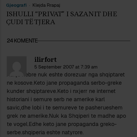
Gjeografi
Klejda Rrapaj
ISHULLI “PRIVAT” I SAZANIT DHE
ÇUDI TË TJERA
24 KOMENTE
ilirfort
5 September 2007 at 7:39 am
Asnje hebre nuk eshte dorezuar nga shqiptaret
ne kosove.Keto jane propaganda serbo-greke
kunder shqiptareve.Keto i nxjerr ne internet
historiani i semure serb ne amerike karl
savic,dhe lobi i te semureve te pasherueshem
grek ne amerike.Nuk ka Shqiperi te madhe apo
te vogel.Edhe keto jane propaganda greko-
serbe.shqiperia eshte natyrore.