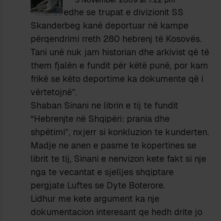
“Thuhet edhe se trupat e divizionit SS
Skanderbeg kanë deportuar në kampe
përqendrimi rreth 280 hebrenj të Kosovës.
Tani unë nuk jam historian dhe arkivist që të
them fjalën e fundit për këtë punë, por kam
frikë se këto deportime ka dokumente që i
vërtetojnë”.
Shaban Sinani ne librin e tij te fundit
“Hebrenjte në Shqipëri: prania dhe
shpëtimi”, nxjerr si konkluzion te kunderten.
Madje ne anen e pasme te kopertines se
librit te tij, Sinani e nenvizon kete fakt si nje
nga te vecantat e sjelljes shqiptare
pergjate Luftes se Dyte Boterore.
Lidhur me kete argument ka nje
dokumentacion interesant qe hedh drite jo