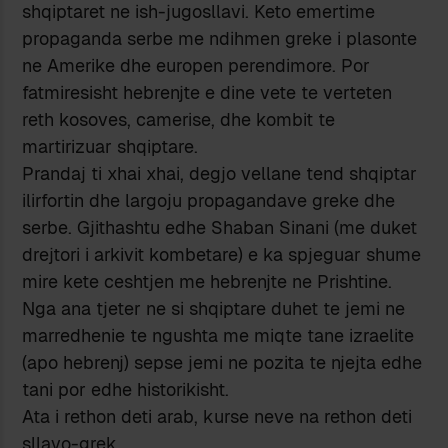
shqiptaret ne ish-jugosllavi. Keto emertime
propaganda serbe me ndihmen greke i plasonte
ne Amerike dhe europen perendimore. Por
fatmiresisht hebrenjte e dine vete te verteten
reth kosoves, camerise, dhe kombit te
martirizuar shqiptare.
Prandaj ti xhai xhai, degjo vellane tend shqiptar
ilirfortin dhe largoju propagandave greke dhe
serbe. Gjithashtu edhe Shaban Sinani (me duket
drejtori i arkivit kombetare) e ka spjeguar shume
mire kete ceshtjen me hebrenjte ne Prishtine.
Nga ana tjeter ne si shqiptare duhet te jemi ne
marredhenie te ngushta me miqte tane izraelite
(apo hebrenj) sepse jemi ne pozita te njejta edhe
tani por edhe historikisht.
Ata i rethon deti arab, kurse neve na rethon deti
sllavo-grek.