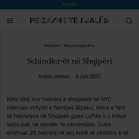
DHURO
Search
Histori
/
Nacionalizëm
for:
Schindler-ët në Shqipëri
Ardian Vehbiu
9 July 2007
Këto ditë, kur hebrenj e shqiptarë në NYC
nderuan virtytin e familjes Biçaku, tema e fatit
të hebrenjve në Shqipëri gjatë Luftës II u kthye
sado pak në qendër të vëmendjes. Duke
strehuar 26 hebrenj në ato kohë të vështira e të