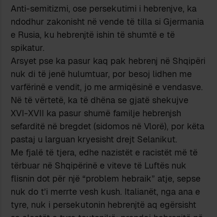
Anti-semitizmi, ose persekutimi i hebrenjve, ka
ndodhur zakonisht në vende të tilla si Gjermania
e Rusia, ku hebrenjtë ishin të shumtë e të
spikatur.
Arsyet pse ka pasur kaq pak hebrenj në Shqipëri
nuk di të jenë hulumtuar, por besoj lidhen me
varfërinë e vendit, jo me armiqësinë e vendasve.
Në të vërtetë, ka të dhëna se gjatë shekujve
XVI-XVII ka pasur shumë familje hebrenjsh
sefarditë në bregdet (sidomos në Vlorë), por këta
pastaj u larguan kryesisht drejt Selanikut.
Me fjalë të tjera, edhe nazistët e racistët më të
tërbuar në Shqipërinë e viteve të Luftës nuk
flisnin dot për një “problem hebraik” atje, sepse
nuk do t’i merrte vesh kush. Italianët, nga ana e
tyre, nuk i persekutonin hebrenjtë aq egërsisht