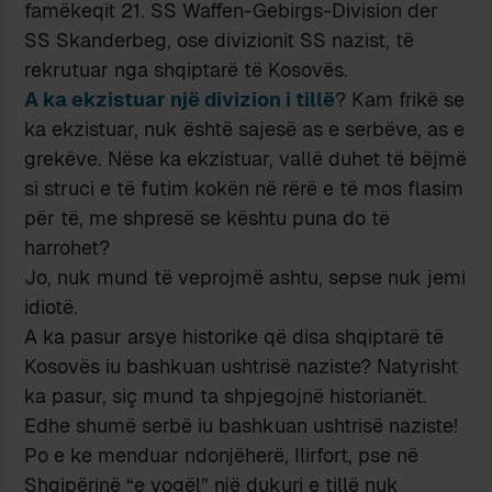
famëkeqit 21. SS Waffen-Gebirgs-Division der
SS Skanderbeg, ose divizionit SS nazist, të
rekrutuar nga shqiptarë të Kosovës.
A ka ekzistuar një divizion i tillë
? Kam frikë se
ka ekzistuar, nuk është sajesë as e serbëve, as e
grekëve. Nëse ka ekzistuar, vallë duhet të bëjmë
si struci e të futim kokën në rërë e të mos flasim
për të, me shpresë se kështu puna do të
harrohet?
Jo, nuk mund të veprojmë ashtu, sepse nuk jemi
idiotë.
A ka pasur arsye historike që disa shqiptarë të
Kosovës iu bashkuan ushtrisë naziste? Natyrisht
ka pasur, siç mund ta shpjegojnë historianët.
Edhe shumë serbë iu bashkuan ushtrisë naziste!
Po e ke menduar ndonjëherë, Ilirfort, pse në
Shqipërinë “e vogël” një dukuri e tillë nuk