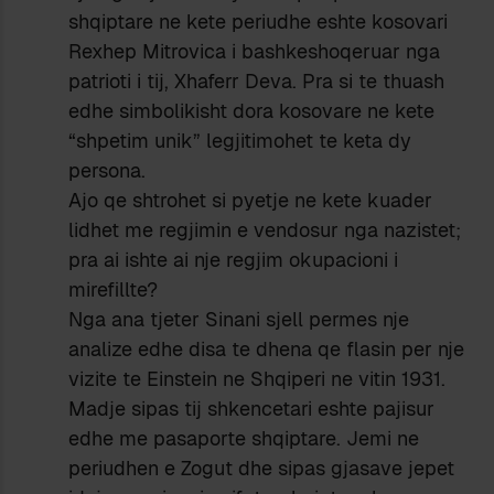
shqiptare ne kete periudhe eshte kosovari
Rexhep Mitrovica i bashkeshoqeruar nga
patrioti i tij, Xhaferr Deva. Pra si te thuash
edhe simbolikisht dora kosovare ne kete
“shpetim unik” legjitimohet te keta dy
persona.
Ajo qe shtrohet si pyetje ne kete kuader
lidhet me regjimin e vendosur nga nazistet;
pra ai ishte ai nje regjim okupacioni i
mirefillte?
Nga ana tjeter Sinani sjell permes nje
analize edhe disa te dhena qe flasin per nje
vizite te Einstein ne Shqiperi ne vitin 1931.
Madje sipas tij shkencetari eshte pajisur
edhe me pasaporte shqiptare. Jemi ne
periudhen e Zogut dhe sipas gjasave jepet