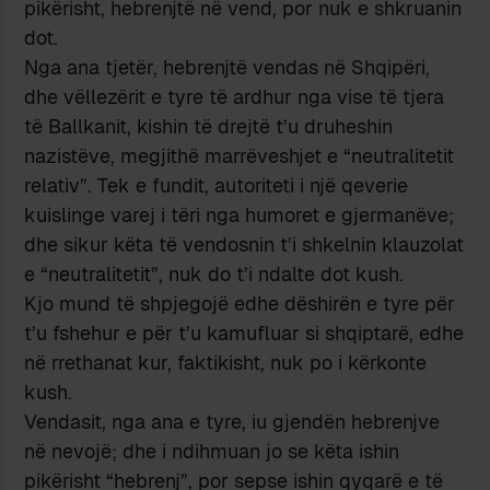
pikërisht, hebrenjtë në vend, por nuk e shkruanin
dot.
Nga ana tjetër, hebrenjtë vendas në Shqipëri,
dhe vëllezërit e tyre të ardhur nga vise të tjera
të Ballkanit, kishin të drejtë t’u druheshin
nazistëve, megjithë marrëveshjet e “neutralitetit
relativ”. Tek e fundit, autoriteti i një qeverie
kuislinge varej i tëri nga humoret e gjermanëve;
dhe sikur këta të vendosnin t’i shkelnin klauzolat
e “neutralitetit”, nuk do t’i ndalte dot kush.
Kjo mund të shpjegojë edhe dëshirën e tyre për
t’u fshehur e për t’u kamufluar si shqiptarë, edhe
në rrethanat kur, faktikisht, nuk po i kërkonte
kush.
Vendasit, nga ana e tyre, iu gjendën hebrenjve
në nevojë; dhe i ndihmuan jo se këta ishin
pikërisht “hebrenj”, por sepse ishin qyqarë e të