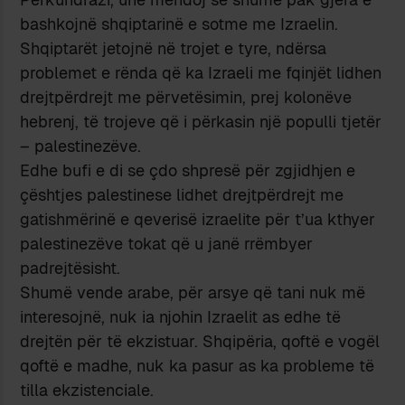
bashkojnë shqiptarinë e sotme me Izraelin.
Shqiptarët jetojnë në trojet e tyre, ndërsa
problemet e rënda që ka Izraeli me fqinjët lidhen
drejtpërdrejt me përvetësimin, prej kolonëve
hebrenj, të trojeve që i përkasin një populli tjetër
– palestinezëve.
Edhe bufi e di se çdo shpresë për zgjidhjen e
çështjes palestinese lidhet drejtpërdrejt me
gatishmërinë e qeverisë izraelite për t’ua kthyer
palestinezëve tokat që u janë rrëmbyer
padrejtësisht.
Shumë vende arabe, për arsye që tani nuk më
interesojnë, nuk ia njohin Izraelit as edhe të
drejtën për të ekzistuar. Shqipëria, qoftë e vogël
qoftë e madhe, nuk ka pasur as ka probleme të
tilla ekzistenciale.