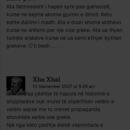
Ata fatmiresisht i hapen syte pas gjenocidit,
kurse ne bejme akoma gjumin e dimrit. Ketu
eshte dallimi i madh. Ata e duan shume atdheun
kurse ne shitemi per nje vize greke. Ata ua thyen
turinjte arabeve kurse ne ua kemi kthyer bythen
grekeve. C’ti besh. . . . .
Xha Xhai
10 September 2007 at 9:29 am
Ilirfort, disa çështje të hapura në historinë e
shqiptarëve nuk mund të shpërfillen vetëm e
vetëm sepse me to merret propaganda
shoviniste serbe ose greke.
Një nga këto çështje është veprimtaria e