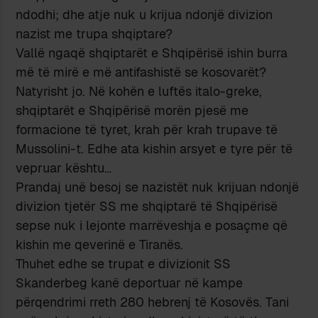
ndodhi; dhe atje nuk u krijua ndonjë divizion
nazist me trupa shqiptare?
Vallë ngaqë shqiptarët e Shqipërisë ishin burra
më të mirë e më antifashistë se kosovarët?
Natyrisht jo. Në kohën e luftës italo-greke,
shqiptarët e Shqipërisë morën pjesë me
formacione të tyret, krah për krah trupave të
Mussolini-t. Edhe ata kishin arsyet e tyre për të
vepruar kështu…
Prandaj unë besoj se nazistët nuk krijuan ndonjë
divizion tjetër SS me shqiptarë të Shqipërisë
sepse nuk i lejonte marrëveshja e posaçme që
kishin me qeverinë e Tiranës.
Thuhet edhe se trupat e divizionit SS
Skanderbeg kanë deportuar në kampe
përqendrimi rreth 280 hebrenj të Kosovës. Tani