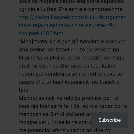
ideja se miqesia cifuto-shqiptare kapercen
zgripin e Luftes. Pra eshte e qendrueshme.
http://bw.balkanweb.com/kulturë/argumen
tat-e-reja–ajnshtajn-vizite-sekrete-në-
shqipëri-1303.html
.
“Megjithatë, ka diçka që ndoshta e bashkon
Shqipërinë me Izraelin – të dy vendet po
fillojnë ta kuptojnë, sado ngadalë, se rruga
drejt mirëqenies dhe prosperitetit kalon
nëpërmjet vendosjes së marrëdhënieve të
paqes dhe të bashkëpunimit me fqinjët e
tyre”.
Mendoj se nuk ka ndonje premise per te
bere nje krahasim te tille, aq me teper po te
mendosh se 3 mld dollaret amerikane e
Subscribe
mbajne vetiu Izraelin ne statusin e nje fuqie
me potencial ofensiv ushtarak dhe dy