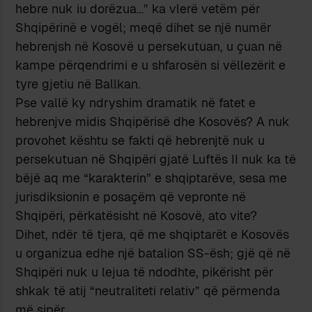
hebre nuk iu dorëzua…” ka vlerë vetëm për
Shqipërinë e vogël; meqë dihet se një numër
hebrenjsh në Kosovë u persekutuan, u çuan në
kampe përqendrimi e u shfarosën si vëllezërit e
tyre gjetiu në Ballkan.
Pse vallë ky ndryshim dramatik në fatet e
hebrenjve midis Shqipërisë dhe Kosovës? A nuk
provohet kështu se fakti që hebrenjtë nuk u
persekutuan në Shqipëri gjatë Luftës II nuk ka të
bëjë aq me “karakterin” e shqiptarëve, sesa me
jurisdiksionin e posaçëm që vepronte në
Shqipëri, përkatësisht në Kosovë, ato vite?
Dihet, ndër të tjera, që me shqiptarët e Kosovës
u organizua edhe një batalion SS-ësh; gjë që në
Shqipëri nuk u lejua të ndodhte, pikërisht për
shkak të atij “neutraliteti relativ” që përmenda
më sipër.