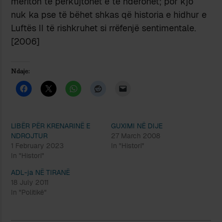
meriton të përkujtohet e të nderohet; por kjo
nuk ka pse të bëhet shkas që historia e hidhur e
Luftës II të rishkruhet si rrëfenjë sentimentale.
[2006]
Ndaje:
LIBËR PËR KRENARINË E
GUXIMI NË DIJE
NDROJTUR
27 March 2008
1 February 2023
In "Histori"
In "Histori"
ADL-ja NË TIRANË
18 July 2011
In "Politikë"