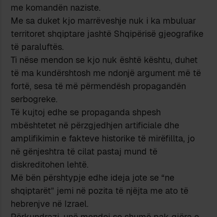
me komandën naziste.
Me sa duket kjo marrëveshje nuk i ka mbuluar
territoret shqiptare jashtë Shqipërisë gjeografike
të paraluftës.
Ti nëse mendon se kjo nuk është kështu, duhet
të ma kundërshtosh me ndonjë argument më të
fortë, sesa të më përmendësh propagandën
serbogreke.
Të kujtoj edhe se propaganda shpesh
mbështetet në përzgjedhjen artificiale dhe
amplifikimin e fakteve historike të mirëfillta, jo
në gënjeshtra të cilat pastaj mund të
diskreditohen lehtë.
Më bën përshtypje edhe ideja jote se “ne
shqiptarët” jemi në pozita të njëjta me ato të
hebrenjve në Izrael.
Përkundrazi, unë mendoj se shumë pak gjëra e