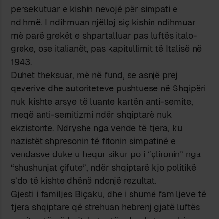
persekutuar e kishin nevojë për simpati e
ndihmë. I ndihmuan njëlloj siç kishin ndihmuar
më parë grekët e shpartalluar pas luftës italo-
greke, ose italianët, pas kapitullimit të Italisë në
1943.
Duhet theksuar, më në fund, se asnjë prej
qeverive dhe autoriteteve pushtuese në Shqipëri
nuk kishte arsye të luante kartën anti-semite,
meqë anti-semitizmi ndër shqiptarë nuk
ekzistonte. Ndryshe nga vende të tjera, ku
nazistët shpresonin të fitonin simpatinë e
vendasve duke u hequr sikur po i “çlironin” nga
“shushunjat çifute”, ndër shqiptarë kjo politikë
s’do të kishte dhënë ndonjë rezultat.
Gjesti i familjes Biçaku, dhe i shumë familjeve të
tjera shqiptare që strehuan hebrenj gjatë luftës