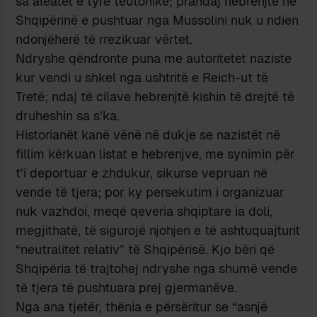
sa aleatët e tyre teutonikë; prandaj hebrenjtë në
Shqipërinë e pushtuar nga Mussolini nuk u ndien
ndonjëherë të rrezikuar vërtet.
Ndryshe qëndronte puna me autoritetet naziste
kur vendi u shkel nga ushtritë e Reich-ut të
Tretë; ndaj të cilave hebrenjtë kishin të drejtë të
druheshin sa s’ka.
Historianët kanë vënë në dukje se nazistët në
fillim kërkuan listat e hebrenjve, me synimin për
t’i deportuar e zhdukur, sikurse vepruan në
vende të tjera; por ky persekutim i organizuar
nuk vazhdoi, meqë qeveria shqiptare ia doli,
megjithatë, të sigurojë njohjen e të ashtuquajturit
“neutralitet relativ” të Shqipërisë. Kjo bëri që
Shqipëria të trajtohej ndryshe nga shumë vende
të tjera të pushtuara prej gjermanëve.
Nga ana tjetër, thënia e përsëritur se “asnjë