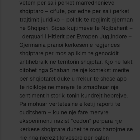
vetem per sa i perket marredhenieve
shqiptaro – cifute, por edhe per sa i perket
trajtimit juridiko – politik te regjimit gjerman
ne Shqiperi. Sipas kujtimeve te Nojbaherit –
i derguari i Hitlerit per Evropen Juglindore –
Gjermania pranoi kerkesen e regjences
shqiptare per mos aplikim te genocidit
antihebraik ne territorin shqiptar. Kjo ne fakt
citohet nga Shabani ne nje kontekst merite
per shqiptaret duke u rrekur te shese apo
te ricikloje ne menyre te zmadhuar nje
sentiment historik tonin kundrejt hebrejve.
Pa mohuar vertetesine e ketij raporti te
cuditshem – ku ne nje fare menyre
eksperimenti nazist “cedon” perpara nje
kerkese shqiptare duhet te mos harrojme se
nje nga njerezit kryesore per palen