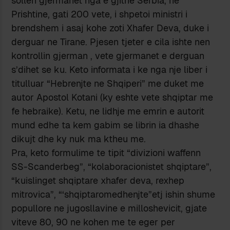
sollen gjermanet nga e gjithe Serbia, ne
Prishtine, gati 200 vete, i shpetoi ministri i
brendshem i asaj kohe zoti Xhafer Deva, duke i
derguar ne Tirane. Pjesen tjeter e cila ishte nen
kontrollin gjerman , vete gjermanet e derguan
s’dihet se ku. Keto informata i ke nga nje liber i
titulluar “Hebrenjte ne Shqiperi” me duket me
autor Apostol Kotani (ky eshte vete shqiptar me
fe hebraike). Ketu, ne lidhje me emrin e autorit
mund edhe ta kem gabim se librin ia dhashe
dikujt dhe ky nuk ma ktheu me.
Pra, keto formulime te tipit “divizioni waffenn
SS-Scanderbeg”, “kolaboracionistet shqiptare”,
“kuislinget shqiptare xhafer deva, rexhep
mitrovica”, “‘shqiptaromedhenjte”etj ishin shume
popullore ne jugosllavine e milloshevicit, gjate
viteve 80, 90 ne kohen me te eger per