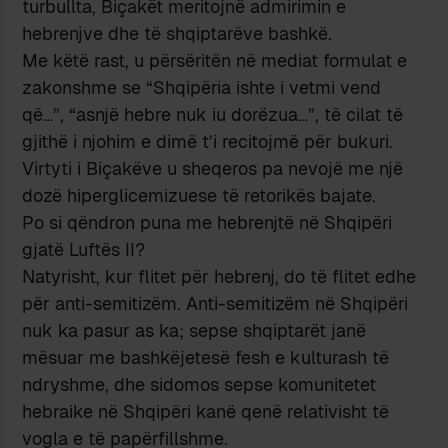
turbullta, Biçakët meritojnë admirimin e
hebrenjve dhe të shqiptarëve bashkë.
Me këtë rast, u përsëritën në mediat formulat e
zakonshme se “Shqipëria ishte i vetmi vend
që…”, “asnjë hebre nuk iu dorëzua…”, të cilat të
gjithë i njohim e dimë t’i recitojmë për bukuri.
Virtyti i Biçakëve u sheqeros pa nevojë me një
dozë hiperglicemizuese të retorikës bajate.
Po si qëndron puna me hebrenjtë në Shqipëri
gjatë Luftës II?
Natyrisht, kur flitet për hebrenj, do të flitet edhe
për anti-semitizëm. Anti-semitizëm në Shqipëri
nuk ka pasur as ka; sepse shqiptarët janë
mësuar me bashkëjetesë fesh e kulturash të
ndryshme, dhe sidomos sepse komunitetet
hebraike në Shqipëri kanë qenë relativisht të
vogla e të papërfillshme.