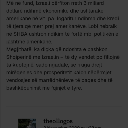
Më në fund, Izraeli përfiton rreth 3 miliard
dollarë ndihmë ekonomike dhe ushtarake
amerikane në vit; pa llogaritur ndihma dhe kredi
të tjera që merr prej amerikanëve. Lobi hebraik
në SHBA ushtron ndikim të fortë mbi politikën e
jashtme amerikane.
Megjithatë, ka diçka që ndoshta e bashkon
Shqipërinë me Izraelin – të dy vendet po fillojnë
ta kuptojnë, sado ngadalë, se rruga drejt
mirëqenies dhe prosperitetit kalon nëpërmjet
vendosjes së marrëdhënieve të paqes dhe të
bashkëpunimit me fqinjët e tyre.
theollogos
3 November 2009 at 1:22 pm