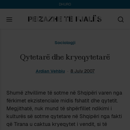
DHURO
Search
Sociologji
for:
Qytetarë dhe kryeqytetarë
Ardian Vehbiu
8 July 2007
Shumë zhvillime të sotme në Shqipëri varen nga
fërkimet ekzistenciale midis fshatit dhe qytetit.
Megjithatë, nuk mund të shpërfillet ndikimi i
kulturës së sotme qytetare në Shqipëri nga fakti
që Tirana u caktua kryeqytet i vendit, si të