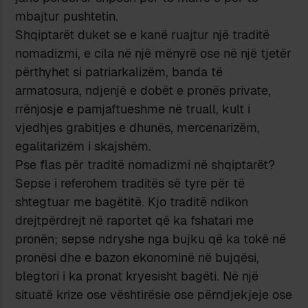
mbajtur pushtetin.
Shqiptarët duket se e kanë ruajtur një traditë
nomadizmi, e cila në një mënyrë ose në një tjetër
përthyhet si patriarkalizëm, banda të
armatosura, ndjenjë e dobët e pronës private,
rrënjosje e pamjaftueshme në truall, kult i
vjedhjes grabitjes e dhunës, mercenarizëm,
egalitarizëm i skajshëm.
Pse flas për traditë nomadizmi në shqiptarët?
Sepse i referohem traditës së tyre për të
shtegtuar me bagëtitë. Kjo traditë ndikon
drejtpërdrejt në raportet që ka fshatari me
pronën; sepse ndryshe nga bujku që ka tokë në
pronësi dhe e bazon ekonominë në bujqësi,
blegtori i ka pronat kryesisht bagëti. Në një
situatë krize ose vështirësie ose përndjekjeje ose