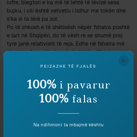
lufte, blegtori e ka më të lehtë të lëvizë sesa
bujku, i cili është vetvetiu i lidhur me tokën dhe
s’ka si ta lërë pa zot.
Po të shkosh e të shëtisësh nëpër fshatra poshtë
e lart në Shqipëri, do të vësh re se shumë prej
tyre janë relativisht të reja. Edhe në fshatra më
të vjetra, banorët shpesh do të të rrëfejnë se nga
×
ç’zonë tjetër kanë ardhur. Ka psur lëvizje të
PEIZAZHE TË FJALËS
mëdha të popullsisë, për arsye të ndryshme. Kjo
lëvizje e popullsisë fshatare mund të shpjegohet
100%
i pavarur
edhe me lidhjet e dobëta të atyre që kanë
lëvizur me pronat e patundshme ose tokat.
100%
falas
Është toka që të mban të lidhur pas vetes.
Një analizë më e mbështetur e kësaj çështjeje
duhej të merrte parasysh raportet e pronës mbi
Na ndihmoni ta mbajmë kështu
tokën në Shqipëri: ç’raporte kanë pasur me
tokën fshatarët myslimanë në krahasim me të