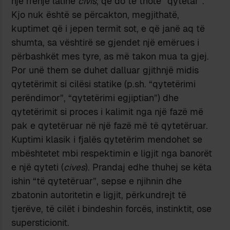
një rrënjë latine
civis
, që do të thotë “qytetar”.
Kjo nuk është se përcakton, megjithatë,
kuptimet që i jepen termit sot, e që janë aq të
shumta, sa vështirë se gjendet një emërues i
përbashkët mes tyre, as më takon mua ta gjej.
Por unë them se duhet dalluar gjithnjë midis
qytetërimit si cilësi statike (p.sh. “qytetërimi
perëndimor”, “qytetërimi egjiptian”) dhe
qytetërimit si proces i kalimit nga një fazë më
pak e qytetëruar në një fazë më të qytetëruar.
Kuptimi klasik i fjalës qytetërim mendohet se
mbështetet mbi respektimin e ligjit nga banorët
e një qyteti (
cives
). Prandaj edhe thuhej se këta
ishin “të qytetëruar”, sepse e njihnin dhe
zbatonin autoritetin e ligjit, përkundrejt të
tjerëve, të cilët i bindeshin forcës, instinktit, ose
supersticionit.