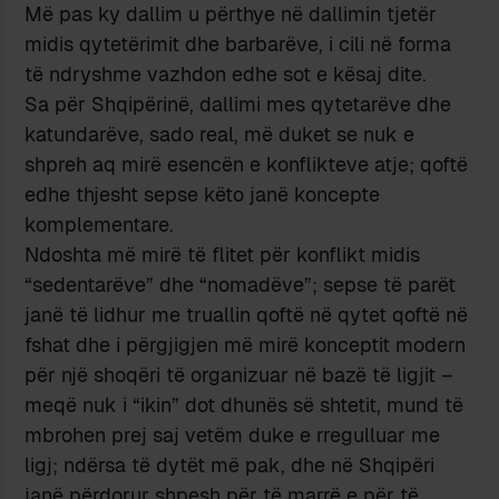
Më pas ky dallim u përthye në dallimin tjetër
midis qytetërimit dhe barbarëve, i cili në forma
të ndryshme vazhdon edhe sot e kësaj dite.
Sa për Shqipërinë, dallimi mes qytetarëve dhe
katundarëve, sado real, më duket se nuk e
shpreh aq mirë esencën e konflikteve atje; qoftë
edhe thjesht sepse këto janë koncepte
komplementare.
Ndoshta më mirë të flitet për konflikt midis
“sedentarëve” dhe “nomadëve”; sepse të parët
janë të lidhur me truallin qoftë në qytet qoftë në
fshat dhe i përgjigjen më mirë konceptit modern
për një shoqëri të organizuar në bazë të ligjit –
meqë nuk i “ikin” dot dhunës së shtetit, mund të
mbrohen prej saj vetëm duke e rregulluar me
ligj; ndërsa të dytët më pak, dhe në Shqipëri
janë përdorur shpesh për të marrë e për të