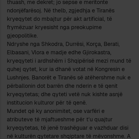
thuash, me dekret; jo sepse e meritonte
ndonjëfarësoj. Në thelb, zgjedhja e Tiranës
kryeqytet do mbajtur për akt artificial, të
frymëzuar kryesisht nga preokupime
gjeopolitike.
Ndryshe nga Shkodra, Durrësi, Korça, Berati,
Elbasani, Vlora e madje edhe Gjirokastra,
kryeqyteti i ardhshëm i Shqipërisë mezi mund të
quhej qytet, kur ia dhanë votat në Kongresin e
Lushnjes. Banorët e Tiranës së atëhershme nuk e
përballonin dot barrën dhe nderin e të qenit
kryeqytetas; dhe qyteti vetë nuk kishte asnjë
institucion kulturor për të qenë.
Mundet që ky anonimitet, ose varfëri e
atributeve të mjaftueshme për t’u quajtur
kryeqytetas, të jenë trashëguar e vazhduar disi
në kulturën qytetare shqiptare të mëvonshme. A