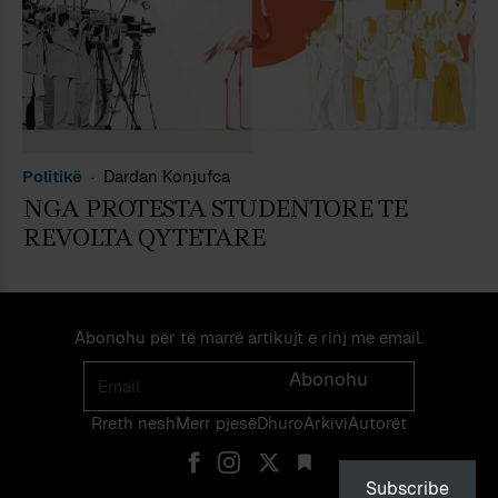
Politikë
Dardan Konjufca
NGA PROTESTA STUDENTORE TE
REVOLTA QYTETARE
Abonohu për të marrë artikujt e rinj me email.
Email
Abonohu
Rreth nesh
Merr pjes​​ë​
Dhuro
Arkivi
Autorët
Subscribe