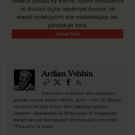
Nëse ju pëlqeu ky shkrim, lutemi konsideroni
të dhuroni diçka nëpërmjet butonit, në
shenjë mirëkuptimi dhe mbështetjeje për
përpjekjet tona.
Ardian Vehbiu
Shkrimtari, publicisti dhe studiuesi i
gjuhës shqipe Ardian Vehbiu, autor i mbi 20 librave
në eseistikë dhe fiction dhe njëherazi anëtar i
jashtëm i Akademisë së Shkencave të Shqipërisë,
është një nga themeluesit dhe botuesit e revistës
“Peizazhe të fjalës”.