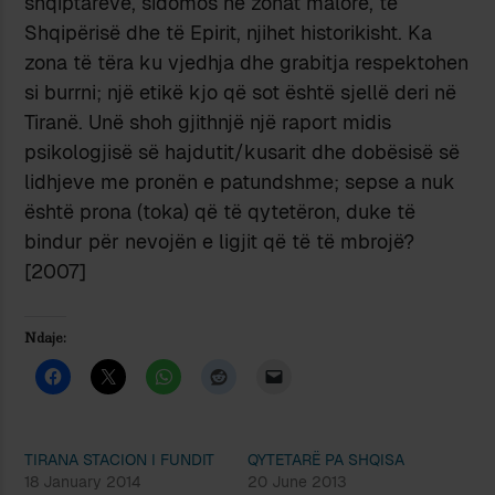
shqiptarëve, sidomos në zonat malore, të
Shqipërisë dhe të Epirit, njihet historikisht. Ka
zona të tëra ku vjedhja dhe grabitja respektohen
si burrni; një etikë kjo që sot është sjellë deri në
Tiranë. Unë shoh gjithnjë një raport midis
psikologjisë së hajdutit/kusarit dhe dobësisë së
lidhjeve me pronën e patundshme; sepse a nuk
është prona (toka) që të qytetëron, duke të
bindur për nevojën e ligjit që të të mbrojë?
[2007]
Ndaje:
TIRANA STACION I FUNDIT
QYTETARË PA SHQISA
18 January 2014
20 June 2013