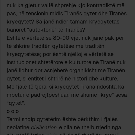
nuk ka gjetur vallë shprehje kjo kontradiktë më
pas, në tensionin midis Tiranës qytet dhe Tiranës
kryeqytet? Sa janë ndier tamam kryeqytetas
banorët “autoktonë” të Tiranës?
Është e vërtetë se 80-90 vjet nuk janë pak për
të shkrirë traditën qytetëse me traditën
kryeqytetëse; por është njëlloj e vërtetë se
institucionet shtetërore e kulturore në Tiranë nuk
janë lidhur dot asnjëherë organikisht me Tiranën
qytet, si entitet i shtrirë në histori dhe kulturë.
Me fjalë të tjera, si kryeqytet Tirana ndoshta ka
mbetur e padrejtpeshuar, më shumë “krye” sesa
“qytet”.
o o o
Termi shqip qytetërim është përkthim i fjalës
neolatine
civilisation
, e cila në thelb rrjedh nga