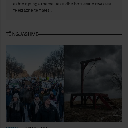
është një nga themeluesit dhe botuesit e revistës
“Peizazhe të fjalës”.
TË NGJASHME