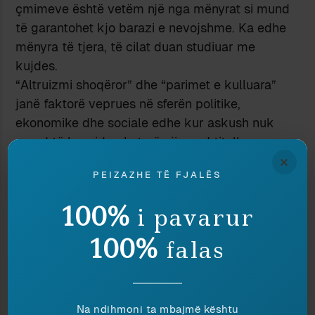
çmimeve është vetëm një nga mënyrat si mund
të garantohet kjo barazi e nevojshme. Ka edhe
mënyra të tjera, të cilat duan studiuar me
kujdes.
“Altruizmi shoqëror” dhe “parimet e kulluara”
janë faktorë veprues në sferën politike,
ekonomike dhe sociale edhe kur askush nuk
mund të konsiderohet përnjimend titullar ose
×
depozitar i tyre. Parimet etike gjithnjë veprojnë
PEIZAZHE TË FJALËS
si atraktorë, të arritshëm ose të paarritshëm; dhe
janë të pranishme edhe atëherë kur shpërfillen
100%
i pavarur
me vetëdije.
[2004]
100%
falas
Ndaje:
Na ndihmoni ta mbajmë kështu