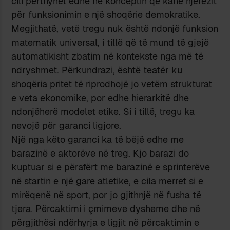
cili përthyhet edhe në konceptin që kanë njerëzit
për funksionimin e një shoqërie demokratike.
Megjithatë, vetë tregu nuk është ndonjë funksion
matematik universal, i tillë që të mund të gjejë
automatikisht zbatim në kontekste nga më të
ndryshmet. Përkundrazi, është teatër ku
shoqëria pritet të riprodhojë jo vetëm strukturat
e veta ekonomike, por edhe hierarkitë dhe
ndonjëherë modelet etike. Si i tillë, tregu ka
nevojë për garanci ligjore.
Një nga këto garanci ka të bëjë edhe me
barazinë e aktorëve në treg. Kjo barazi do
kuptuar si e përafërt me barazinë e sprinterëve
në startin e një gare atletike, e cila merret si e
mirëqenë në sport, por jo gjithnjë në fusha të
tjera. Përcaktimi i çmimeve dysheme dhe në
përgjithësi ndërhyrja e ligjit në përcaktimin e