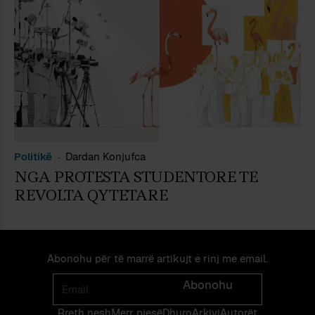
Politikë
Dardan Konjufca
NGA PROTESTA STUDENTORE TE
REVOLTA QYTETARE
Abonohu për të marrë artikujt e rinj me email.
Email
Abonohu
Rreth nesh
Merr pjes​​ë​
Dhuro
Arkivi
Autorët