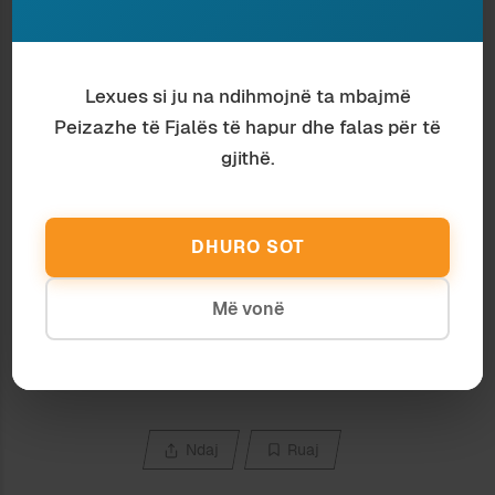
PËR TA RIKTHYER BESIMIN
Rimëkëmbja
24 June 2016
8 July 2007
In "Sociologji"
In "Sociologji"
Lexues si ju na ndihmojnë ta mbajmë
PROBLEMI ETIK
Peizazhe të Fjalës të hapur dhe falas për të
21 July 2009
gjithë.
In "Sociologji"
DHURO SOT
Discover more from Peizazhe të fjalës
Subscribe to get the latest posts sent to your email.
Më vonë
Type your email…
Subscribe
Ndaj
Ruaj