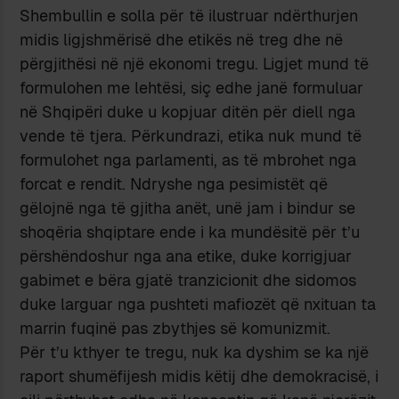
Shembullin e solla për të ilustruar ndërthurjen
midis ligjshmërisë dhe etikës në treg dhe në
përgjithësi në një ekonomi tregu. Ligjet mund të
formulohen me lehtësi, siç edhe janë formuluar
në Shqipëri duke u kopjuar ditën për diell nga
vende të tjera. Përkundrazi, etika nuk mund të
formulohet nga parlamenti, as të mbrohet nga
forcat e rendit. Ndryshe nga pesimistët që
gëlojnë nga të gjitha anët, unë jam i bindur se
shoqëria shqiptare ende i ka mundësitë për t’u
përshëndoshur nga ana etike, duke korrigjuar
gabimet e bëra gjatë tranzicionit dhe sidomos
duke larguar nga pushteti mafiozët që nxituan ta
marrin fuqinë pas zbythjes së komunizmit.
Për t’u kthyer te tregu, nuk ka dyshim se ka një
raport shumëfijesh midis këtij dhe demokracisë, i