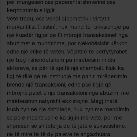
për mungesën ose papërshtatshmërinë ose
keqzbatimin e ligjit.
Vetë tregu, ose vendi gjeometrik i virtytit
merkantilist (filistin), nuk mund të funksionojë pa
një kuadër ligjor që t’i mbrojë transaksionet nga
abuzimet e mundshme; por njëkohësisht kërkon
edhe një etikë të vetën. Vështirë të përfytyrohet
një treg i shëndetshëm pa mirëbesim midis
aktorëve, sa për të sjellë një shembull. Nuk ka
ligj të tillë që të instituojë me pahir mirëbesimin
brenda një transaksioni, edhe pse ligje që
mbrojnë palët e një transaksioni nga abuzimi me
mirëbesimin natyrisht ekzistojnë. Megjithatë,
kush hyn në një shitblerje, nuk hyn me mendimin
se po e mashtruan e ka ligjin me vete, por me
shpresën se shitblerja do të jetë e suksesshme,
në të mirë të të dy palëve të angazhuara.