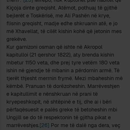
Kiçoja dinte greqisht. Atëmot, pothuaj të gjithë
bejlerët e Toskërisë, me Ali Pashën në krye,
flisnin greqisht, madje edhe shkruanin atë, e jo
më Xhavellat, të cilët kishin kohë që jetonin mes
grekëve.
Kur garnizoni osman që ishte në Akropol
kapitulloi (21 qershor 1822), aty brenda kishin
mbetur 1150 veta, dhe prej tyre vetëm 180 veta
ishin në gjendje të mbanin a përdornin armë. Të
tjerët thjesht merrnin frymë. Mezi mbaheshin më
këmbë. Pranuan të dorëzoheshin. Marrëveshjen
e kapitullimit e nënshkruan në prani të
kryepeshkopit, në shtëpinë e tij, dhe ai i bëri
përfaqësuesit e palës greke të betoheshin mbi
Ungjill se do të respektonin të gjitha pikat e
marrëveshjes.
[26]
Por me të dalë nga dera, veç