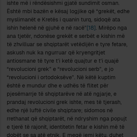
ishte më i rëndësishmi gjatë sundimit osman.
Është mbi bazën e kësaj logjike që “grekët, edhe
myslimanët e Kretës i quanin turq, sidoqë ata
ishin helenë në gjuhë e në racë”
[18]
. Mirëpo nga
ana tjetër, ndonëse grekët e serbët e kishin më
të zhvilluar se shqiptarët vetëdijën e tyre fetare,
askush nuk ka ngurruar që kryengritjet
antiosmane të tyre t’i ketë quajtur e t’i quajë
“revolucioni grek” e “revolucioni serb”, e jo
“revolucioni i ortodoksëve”. Në këtë kuptim
është e mundur dhe e udhës të flitet për
pjesëmarrje të shqiptarëve në atë ngjarje, e
prandaj revolucioni grek ishte, mes të tjerash,
edhe një luftë civile shqiptare; sidomos në
rrethanat që shqiptarët, në ndryshim nga popujt
e tjerë të rajonit, identitetin fetar e kishin më të
dobët se sa atë etnik. E meqë jemi këtu, duhet