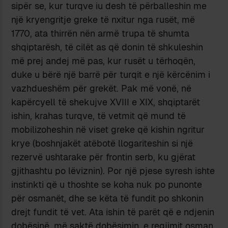
sipër se, kur turqve iu desh të përballeshin me
një kryengritje greke të nxitur nga rusët, më
1770, ata thirrën nën armë trupa të shumta
shqiptarësh, të cilët as që donin të shkuleshin
më prej andej më pas, kur rusët u tërhoqën,
duke u bërë një barrë për turqit e një kërcënim i
vazhdueshëm për grekët. Pak më vonë, në
kapërcyell të shekujve XVIII e XIX, shqiptarët
ishin, krahas turqve, të vetmit që mund të
mobilizoheshin në viset greke që kishin ngritur
krye (boshnjakët atëbotë llogariteshin si një
rezervë ushtarake për frontin serb, ku gjërat
gjithashtu po lëviznin). Por një pjese syresh ishte
instinkti që u thoshte se koha nuk po punonte
për osmanët, dhe se këta të fundit po shkonin
drejt fundit të vet. Ata ishin të parët që e ndjenin
dobësinë, më saktë dobësimin, e regjimit osman,