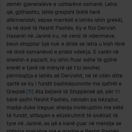
zemër gjeneralëve e ushtarëve osmanë. Letra
që, gjithashtu, ishte greqisht (këtë herë
afërmendsh, sepse marrësit e letrës ishin grekë),
ra në dorë të Reshit Pashës. Ky e ftoi Dervish
Hasanin në Janinë ku, në vend të nderimeve,
beun shqiptar (që nuk e dinte se letra u kish rënë
në dorë osmanëve) e priste vdekja. E varën në
sheshin e pazarit, ku ishin ftuar edhe të gjithë
krerët e tjerë në mënyrë që t’iu lexohej
përmbajtja e letrës së Dervishit, në të cilën dilte
qartë se ky i fundit bashkëpunonte me qafirët e
Greqisë.
[11]
Ata bejlerë të Shqipërisë që, për t’i
bërë qejfin Reshit Pashës, ndoqën pa bëzajtur,
madje duke treguar shenja mirëkuptimi me këtë
të fundit, shfaqjen e ekzekutimit të sivëllait të
tyre në Janinë, as që e kanë çuar në mendje se
shfaqja makabre më e madhe e Reshit Pashës