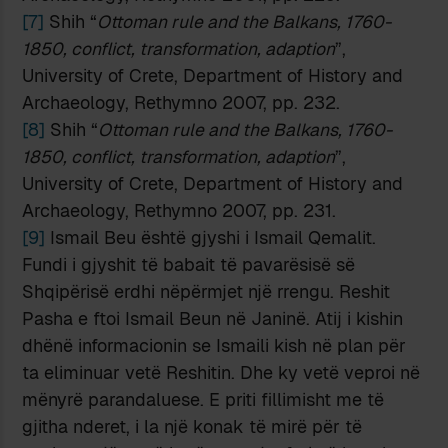
[7]
Shih “
Ottoman rule and the Balkans, 1760-
1850, conflict, transformation, adaption
”,
University of Crete, Department of History and
Archaeology, Rethymno 2007, pp. 232.
[8]
Shih “
Ottoman rule and the Balkans, 1760-
1850, conflict, transformation, adaption
”,
University of Crete, Department of History and
Archaeology, Rethymno 2007, pp. 231.
[9]
Ismail Beu është gjyshi i Ismail Qemalit.
Fundi i gjyshit të babait të pavarësisë së
Shqipërisë erdhi nëpërmjet një rrengu. Reshit
Pasha e ftoi Ismail Beun në Janinë. Atij i kishin
dhënë informacionin se Ismaili kish në plan për
ta eliminuar vetë Reshitin. Dhe ky vetë veproi në
mënyrë parandaluese. E priti fillimisht me të
gjitha nderet, i la një konak të mirë për të