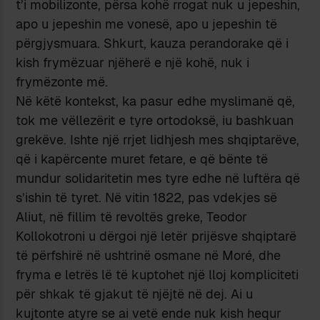
t’i mobilizonte, përsa kohë rrogat nuk u jepeshin,
apo u jepeshin me vonesë, apo u jepeshin të
përgjysmuara. Shkurt, kauza perandorake që i
kish frymëzuar njëherë e një kohë, nuk i
frymëzonte më.
Në këtë kontekst, ka pasur edhe myslimanë që,
tok me vëllezërit e tyre ortodoksë, iu bashkuan
grekëve. Ishte një rrjet lidhjesh mes shqiptarëve,
që i kapërcente muret fetare, e që bënte të
mundur solidaritetin mes tyre edhe në luftëra që
s’ishin të tyret. Në vitin 1822, pas vdekjes së
Aliut, në fillim të revoltës greke, Teodor
Kollokotroni u dërgoi një letër prijësve shqiptarë
të përfshirë në ushtrinë osmane në Moré, dhe
fryma e letrës lë të kuptohet një lloj kompliciteti
për shkak të gjakut të njëjtë në dej. Ai u
kujtonte atyre se ai vetë ende nuk kish hequr