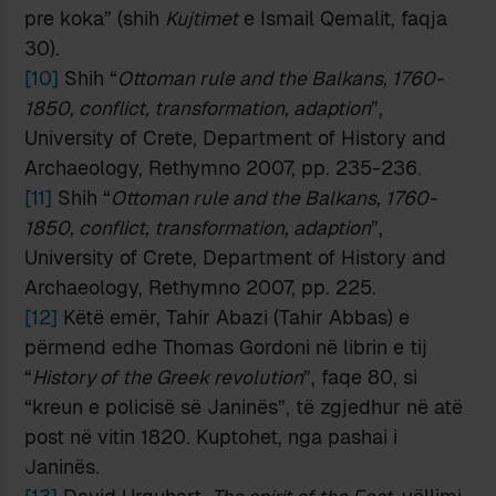
pre koka” (shih
Kujtimet
e Ismail Qemalit, faqja
30).
[10]
Shih “
Ottoman rule and the Balkans, 1760-
1850, conflict, transformation, adaption
”,
University of Crete, Department of History and
Archaeology, Rethymno 2007, pp. 235-236.
[11]
Shih “
Ottoman rule and the Balkans, 1760-
1850, conflict, transformation, adaption
”,
University of Crete, Department of History and
Archaeology, Rethymno 2007, pp. 225.
[12]
Këtë emër, Tahir Abazi (Tahir Abbas) e
përmend edhe Thomas Gordoni në librin e tij
“
History of the Greek revolution
”, faqe 80, si
“kreun e policisë së Janinës”, të zgjedhur në atë
post në vitin 1820. Kuptohet, nga pashai i
Janinës.