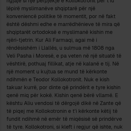
ngjajë si një përpjekje e Kollokotronit për t’iu
lëpirë myslimanëve shqiptarë për një
konveniencë politike të momentit, por në fakt
është dëshmi edhe e marrëdhënieve të mira që
shqiptarët ortodoksë e myslimanë kishin me
njëri-tjetrin. Kur Ali Farmaqi, agai më i
rëndësishëm i Llallës, u sulmua më 1808 nga
Veli Pasha i Moresë, e pa veten në një situatë të
vështirë, pothuaj fillikat, atje në kalanë e tij. Në
një moment u kujtua se mund të kërkonte
ndihmën e Teodor Kollokotronit. Nuk e kish
takuar kurrë, por dinte që prindërit e tyre kishin
qenë miq për kokë. Kishin qenë bërë vllamë. E
kështu Aliu vendosi të dërgojë dikë në Zante që
të piqej me Kollokotronin e t’i kërkonte këtij të
fundit ndihmë në emër të miqësisë së prindërve
të tyre. Kollokotroni, si kleft i regjur që ishte, nuk