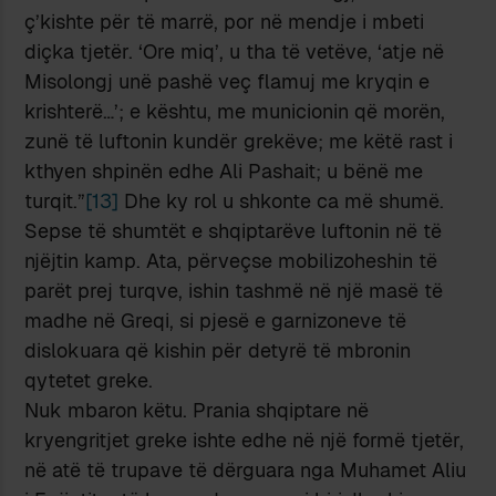
ç’kishte për të marrë, por në mendje i mbeti
diçka tjetër. ‘Ore miq’, u tha të vetëve, ‘atje në
Misolongj unë pashë veç flamuj me kryqin e
krishterë…’; e kështu, me municionin që morën,
zunë të luftonin kundër grekëve; me këtë rast i
kthyen shpinën edhe Ali Pashait; u bënë me
turqit.”
[13]
Dhe ky rol u shkonte ca më shumë.
Sepse të shumtët e shqiptarëve luftonin në të
njëjtin kamp. Ata, përveçse mobilizoheshin të
parët prej turqve, ishin tashmë në një masë të
madhe në Greqi, si pjesë e garnizoneve të
dislokuara që kishin për detyrë të mbronin
qytetet greke.
Nuk mbaron këtu. Prania shqiptare në
kryengritjet greke ishte edhe në një formë tjetër,
në atë të trupave të dërguara nga Muhamet Aliu