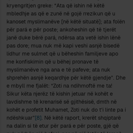
kryengritjen greke: “Ata që ishin në këtë
mbledhje as që e zunë në gojë rrezikun që u
kanoset myslimanëve [në këtë situatë]; ata folën
për pará e për poste; ankoheshin që të tjerët
janë duke bërë pará, ndërsa ata vetë ishin lënë
pas dore; mua nuk më kapi veshi asnjë bisedë
lidhur me sulmet që u bëheshin familjeve apo
me konfiskimin që u bëhej pronave të
myslimanëve nga ana e të pafeve; ata nuk
shprehën asnjë keqardhje për këtë gjendje”. Dhe
e mbyll me fjalët: “Zoti na ndihmoftë me ta!
Sikur këta njerëz të kishin jetuar në kohët e
lavdishme të krenarisë së gjithësisë, dmth në
kohët e profetit Muhamet, Zoti nuk do t’i linte pa i
ndëshkuar”
[8]
. Në këtë raport, krerët shqiptarë
na dalin si të etur për pará e për poste, gjë që