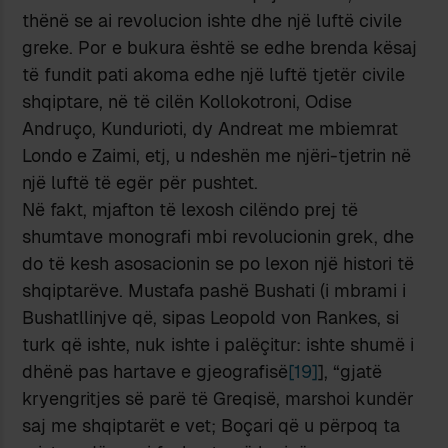
thënë se ai revolucion ishte dhe një luftë civile
greke. Por e bukura është se edhe brenda kësaj
të fundit pati akoma edhe një luftë tjetër civile
shqiptare, në të cilën Kollokotroni, Odise
Andruço, Kundurioti, dy Andreat me mbiemrat
Londo e Zaimi, etj, u ndeshën me njëri-tjetrin në
një luftë të egër për pushtet.
Në fakt, mjafton të lexosh cilëndo prej të
shumtave monografi mbi revolucionin grek, dhe
do të kesh asosacionin se po lexon një histori të
shqiptarëve. Mustafa pashë Bushati (i mbrami i
Bushatllinjve që, sipas Leopold von Rankes, si
turk që ishte, nuk ishte i palëçitur: ishte shumë i
dhënë pas hartave e gjeografisë
[19]
], “gjatë
kryengritjes së parë të Greqisë, marshoi kundër
saj me shqiptarët e vet; Boçari që u përpoq ta