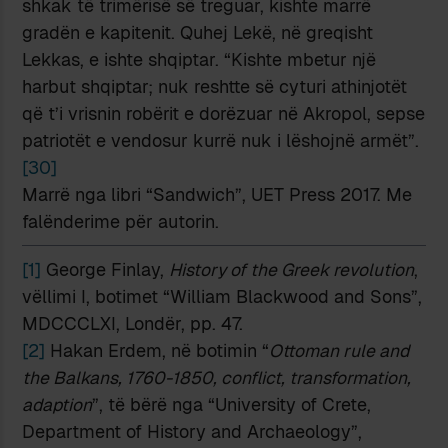
shkak të trimërisë së treguar, kishte marrë
gradën e kapitenit. Quhej Lekë, në greqisht
Lekkas, e ishte shqiptar. “Kishte mbetur një
harbut shqiptar; nuk reshtte së cyturi athinjotët
që t’i vrisnin robërit e dorëzuar në Akropol, sepse
patriotët e vendosur kurrë nuk i lëshojnë armët”.
[30]
Marrë nga libri “Sandwich”, UET Press 2017. Me
falënderime për autorin.
[1]
George Finlay,
History of the Greek revolution
,
vëllimi I, botimet “William Blackwood and Sons”,
MDCCCLXI, Londër, pp. 47.
[2]
Hakan Erdem, në botimin “
Ottoman rule and
the Balkans, 1760-1850, conflict, transformation,
adaption
”, të bërë nga “University of Crete,
Department of History and Archaeology”,