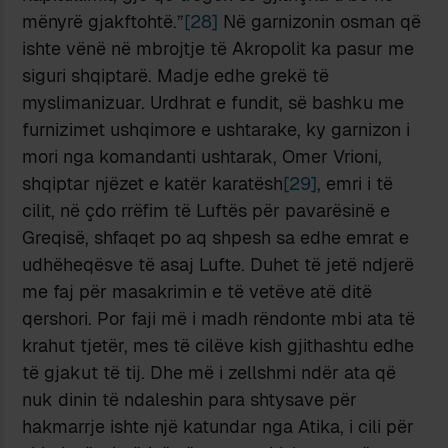
mënyrë gjakftohtë.”
[28]
Në garnizonin osman që
ishte vënë në mbrojtje të Akropolit ka pasur me
siguri shqiptarë. Madje edhe grekë të
myslimanizuar. Urdhrat e fundit, së bashku me
furnizimet ushqimore e ushtarake, ky garnizon i
mori nga komandanti ushtarak, Omer Vrioni,
shqiptar njëzet e katër karatësh
[29]
, emri i të
cilit, në çdo rrëfim të Luftës për pavarësinë e
Greqisë, shfaqet po aq shpesh sa edhe emrat e
udhëheqësve të asaj Lufte. Duhet të jetë ndjerë
me faj për masakrimin e të vetëve atë ditë
qershori. Por faji më i madh rëndonte mbi ata të
krahut tjetër, mes të cilëve kish gjithashtu edhe
të gjakut të tij. Dhe më i zellshmi ndër ata që
nuk dinin të ndaleshin para shtysave për
hakmarrje ishte një katundar nga Atika, i cili për