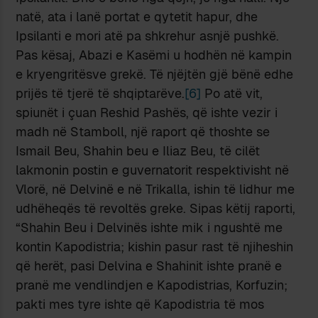
natë, ata i lanë portat e qytetit hapur, dhe
Ipsilanti e mori atë pa shkrehur asnjë pushkë.
Pas kësaj, Abazi e Kasëmi u hodhën në kampin
e kryengritësve grekë. Të njëjtën gjë bënë edhe
prijës të tjerë të shqiptarëve.
[6]
Po atë vit,
spiunët i çuan Reshid Pashës, që ishte vezir i
madh në Stamboll, një raport që thoshte se
Ismail Beu, Shahin beu e Iliaz Beu, të cilët
lakmonin postin e guvernatorit respektivisht në
Vlorë, në Delvinë e në Trikalla, ishin të lidhur me
udhëheqës të revoltës greke. Sipas këtij raporti,
“Shahin Beu i Delvinës ishte mik i ngushtë me
kontin Kapodistria; kishin pasur rast të njiheshin
që herët, pasi Delvina e Shahinit ishte pranë e
pranë me vendlindjen e Kapodistrias, Korfuzin;
pakti mes tyre ishte që Kapodistria të mos