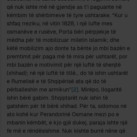
që nuk ishte më në gjendje as t’i paguante në
këmbim të shërbimeve të tyre ushtarake. “Kur u
shfaq rreziku, në vitin 1828, i një lufte mes
osmanëve e rusëve, Porta bëri përpjekje të
mëdha për të mobilizuar miletin islamik; dhe
këtë mobilizim ajo donte ta bënte jo mbi bazën e
premtimit për paga më të mira për ushtarët, por
mbi bazën e motivimit për një luftë të shenjtë
(xhihad); në një luftë të tillë… do të ishin ushtarët
e Rumelisë e të Shqipërisë ata që do të
përballeshin me armikun”
[2]
. Mirëpo, llogaritë
ishin bërë gabim. Shqiptarët nuk ishin të
gatshëm për të bërë xhihad. Për ta, sidomos në
ato kohë kur Perandorinë Osmane mezi po e
mbanin këmbët, e kjo gjë dukej, paraja ishte një
fe më e rëndësishme. Nuk kishte burrë nëne që