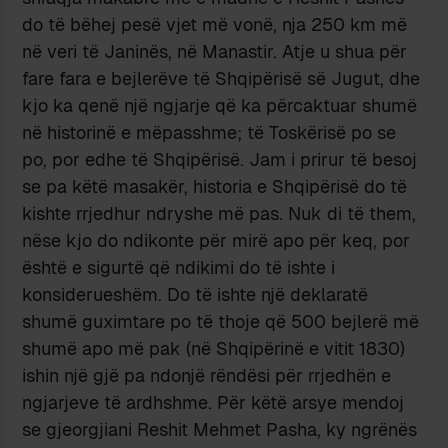
do të bëhej pesë vjet më vonë, nja 250 km më
në veri të Janinës, në Manastir. Atje u shua për
fare fara e bejlerëve të Shqipërisë së Jugut, dhe
kjo ka qenë një ngjarje që ka përcaktuar shumë
në historinë e mëpasshme; të Toskërisë po se
po, por edhe të Shqipërisë. Jam i prirur të besoj
se pa këtë masakër, historia e Shqipërisë do të
kishte rrjedhur ndryshe më pas. Nuk di të them,
nëse kjo do ndikonte për mirë apo për keq, por
është e sigurtë që ndikimi do të ishte i
konsiderueshëm. Do të ishte një deklaratë
shumë guximtare po të thoje që 500 bejlerë më
shumë apo më pak (në Shqipërinë e vitit 1830)
ishin një gjë pa ndonjë rëndësi për rrjedhën e
ngjarjeve të ardhshme. Për këtë arsye mendoj
se gjeorgjiani Reshit Mehmet Pasha, ky ngrënës