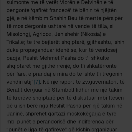
sulmonte me të vetët Vlorën e Delvinën e të
pengonte ‘qafirët francezë’ të bënin të njëjtën
gjë, e në këmbim Shahin Beu të merrte përsipër
të mos dërgonte ushtarë në vende të tilla, si
Misolongj, Agriboz, Jenishehir (Nikosia) e
Trikallë; të tre bejlerët shqiptarë, gjithashtu, ishin
duke propaganduar idenë se, kur të vendosej
paqja, Reshit Mehmet Pasha do t’i shkulte
shqiptarët me gjithë rrënjë, do t’i shkatërronte
për fare, e prandaj e mira do të ishte t’i tregonin
vendin atij”
[7]
. Në një raport të zv.guvernatorit të
Beratit dërguar në Stamboll lidhur me një takim
të krerëve shqiptarë për të diskutuar mbi ftesën
që u ish bërë nga Reshit Pasha për një takim në
Janinë, shprehet qartazi moskokëçarja e tyre
mbi punët e perandorisë dhe indiferenca për
“punët e liga të qafirëve” që kishin organizuar