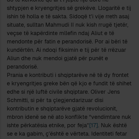
shtypjen e kryengritjes së grekëve. Llogaritë e tij
ishin të holla e të sakta. Sidoqë t’i vije rreth asaj
situate, sulltan Mahmudi II nuk kish rrugë tjetër,
veçse të kapërdinte mllefin ndaj Aliut e të
mendonte për fatin e perandorisë. Por ai bëri të
kundërtën. Ai ndoqi fiksimin e tij për të rrëzuar
Aliun dhe nuk mendoi gjatë për punët e
perandorisë.
Prania e kontributi i shqiptarëve në të dy frontet
e kryengritjes greke bën që kjo e fundit të shihet
edhe si një luftë civile shqiptare. Oliver Jens
Schmitti, si për ta çlegjendarizuar disi
kontributin e shqiptarëve gjatë revolucionit,
mbron idenë se në ato konflikte “vendimtare nuk
ishte përkatësia etnike, por feja”
[17]
. Nuk është
se e ka gabim, ç’është e vërteta. Identiteti fetar