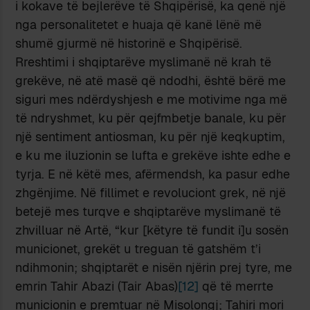
i kokave të bejlerëve të Shqipërisë, ka qenë një
nga personalitetet e huaja që kanë lënë më
shumë gjurmë në historinë e Shqipërisë.
Rreshtimi i shqiptarëve myslimanë në krah të
grekëve, në atë masë që ndodhi, është bërë me
siguri mes ndërdyshjesh e me motivime nga më
të ndryshmet, ku për qejfmbetje banale, ku për
një sentiment antiosman, ku për një keqkuptim,
e ku me iluzionin se lufta e grekëve ishte edhe e
tyrja. E në këtë mes, afërmendsh, ka pasur edhe
zhgënjime. Në fillimet e revoluciont grek, në një
betejë mes turqve e shqiptarëve myslimanë të
zhvilluar në Artë, “kur [këtyre të fundit i]u sosën
municionet, grekët u treguan të gatshëm t’i
ndihmonin; shqiptarët e nisën njërin prej tyre, me
emrin Tahir Abazi (Tair Abas)
[12]
që të merrte
municionin e premtuar në Misolongj; Tahiri mori