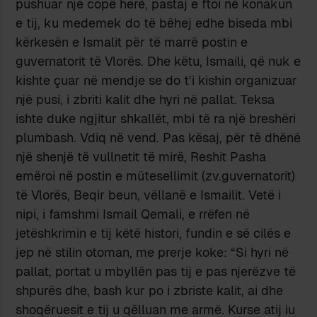
pushuar një copë herë, pastaj e ftoi në konakun
e tij, ku medemek do të bëhej edhe biseda mbi
kërkesën e Ismalit për të marrë postin e
guvernatorit të Vlorës. Dhe këtu, Ismaili, që nuk e
kishte çuar në mendje se do t’i kishin organizuar
një pusí, i zbriti kalit dhe hyri në pallat. Teksa
ishte duke ngjitur shkallët, mbi të ra një breshëri
plumbash. Vdiq në vend. Pas kësaj, për të dhënë
një shenjë të vullnetit të mirë, Reshit Pasha
emëroi në postin e mütesellimit (zv.guvernatorit)
të Vlorës, Beqir beun, vëllanë e Ismailit. Vetë i
nipi, i famshmi Ismail Qemali, e rrëfen në
jetëshkrimin e tij këtë histori, fundin e së cilës e
jep në stilin otoman, me prerje koke: “Si hyri në
pallat, portat u mbyllën pas tij e pas njerëzve të
shpurës dhe, bash kur po i zbriste kalit, ai dhe
shoqëruesit e tij u qëlluan me armë. Kurse atij iu