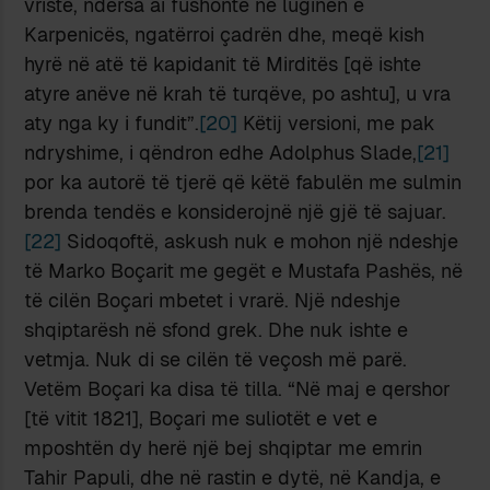
vriste, ndërsa ai fushonte në luginën e
Karpenicës, ngatërroi çadrën dhe, meqë kish
hyrë në atë të kapidanit të Mirditës [që ishte
atyre anëve në krah të turqëve, po ashtu], u vra
aty nga ky i fundit”.
[20]
Këtij versioni, me pak
ndryshime, i qëndron edhe Adolphus Slade,
[21]
por ka autorë të tjerë që këtë fabulën me sulmin
brenda tendës e konsiderojnë një gjë të sajuar.
[22]
Sidoqoftë, askush nuk e mohon një ndeshje
të Marko Boçarit me gegët e Mustafa Pashës, në
të cilën Boçari mbetet i vrarë. Një ndeshje
shqiptarësh në sfond grek. Dhe nuk ishte e
vetmja. Nuk di se cilën të veçosh më parë.
Vetëm Boçari ka disa të tilla. “Në maj e qershor
[të vitit 1821], Boçari me suliotët e vet e
mposhtën dy herë një bej shqiptar me emrin
Tahir Papuli, dhe në rastin e dytë, në Kandja, e