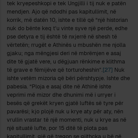
tek kryepeshkopi e tek Ungjilli i tij nuk e patën
mendjen. Ajo që ndodhi pas kapitullimit, në
korrik, më datën 10, ishte e tillë që “një historian
nuk do bënte keq t’u vinte syve një perde, edhe
pse detyra e tij është të nxjerrë në shesh të
vërtetën; rrugët e Athinës u mbushën me njolla
gjaku; nga mëngjesi deri në mbrëmjen e asaj
dite të gjatë vere, u dëgjuan rënkime e klithma
të grave e fëmijëve që torturoheshin”.
[27]
Nuk
ishte vetëm mizoria që bëri përshtypje. Ishte dhe
pabesia. “Ploja e asaj dite në Athinë ishte
veprimi më mizor dhe dhunimi më i urryer i
besës që grekët kryen gjatë luftës së tyre për
pavarësi; kjo plojë nuk u krye aty për aty, nën
vrullin vrastar të një momenti, nuk u krye as në
një situatë lufte, por 15 ditë të plota pas
kapitullimit, gjë që tregon se gjithçka u bë në