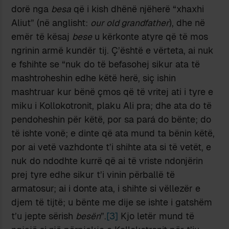
dorë nga
besa
që i kish dhënë njëherë “xhaxhi
Aliut” (në anglisht:
our old grandfather
), dhe në
emër të kësaj
bese
u kërkonte atyre që të mos
ngrinin armë kundër tij. Ç’është e vërteta, ai nuk
e fshihte se “nuk do të befasohej sikur ata të
mashtroheshin edhe këtë herë, siç ishin
mashtruar kur bënë çmos që të vritej ati i tyre e
miku i Kollokotronit, plaku Ali pra; dhe ata do të
pendoheshin për këtë, por sa pará do bënte; do
të ishte vonë; e dinte që ata mund ta bënin këtë,
por ai vetë vazhdonte t’i shihte ata si të vetët, e
nuk do ndodhte kurrë që ai të vriste ndonjërin
prej tyre edhe sikur t’i vinin përballë të
armatosur; ai i donte ata, i shihte si vëllezër e
djem të tijtë; u bënte me dije se ishte i gatshëm
t’u jepte sërish
besën
”.
[3]
Kjo letër mund të