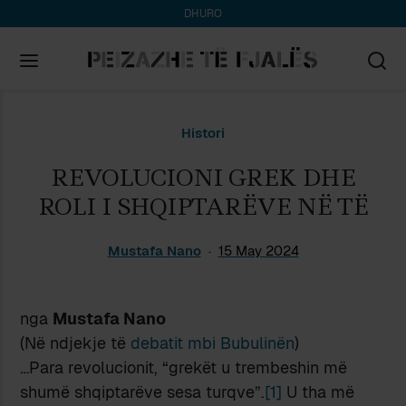
DHURO
Search
Histori
for:
REVOLUCIONI GREK DHE
ROLI I SHQIPTARËVE NË TË
Mustafa Nano
15 May 2024
nga
Mustafa Nano
(Në ndjekje të
debatit mbi Bubulinën
)
…Para revolucionit, “grekët u trembeshin më
shumë shqiptarëve sesa turqve”.
[1]
U tha më