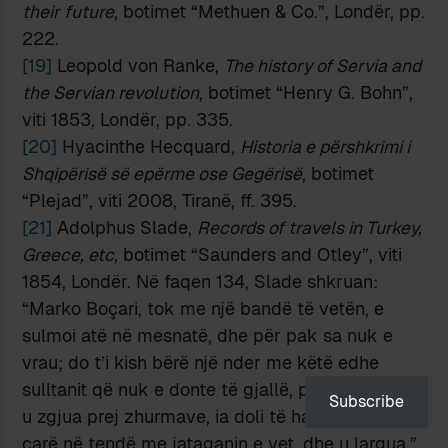
their future
, botimet “Methuen & Co.”, Londër, pp.
222.
[19]
Leopold von Ranke,
The history of Servia and
the Servian revolution
, botimet “Henry G. Bohn”,
viti 1853, Londër, pp. 335.
[20]
Hyacinthe Hecquard,
Historia e përshkrimi i
Shqipërisë së epërme ose Gegërisë
, botimet
“Plejad”, viti 2008, Tiranë, ff. 395.
[21]
Adolphus Slade,
Records of travels in Turkey,
Greece, etc
, botimet “Saunders and Otley”, viti
1854, Londër. Në faqen 134, Slade shkruan:
“Marko Boçari, tok me një bandë të vetën, e
sulmoi atë në mesnatë, dhe për pak sa nuk e
vrau; do t’i kish bërë një nder me këtë edhe
sulltanit që nuk e donte të gjallë, por pashai, që
Subscribe
u zgjua prej zhurmave, ia doli të hapte një të
çarë në tendë me jataganin e vet, dhe u largua.”