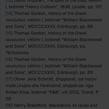
[13]
David Urquhart,
The spirit of the East
, vëllimi
I, botimet “Henry Colburn”, 1838, Londër, pp. 157.
[14]
Thomas Gordon,
History of the Greek
revolution
, vëllimi I, botimet “William Blackwood
and Sons”, MDCCCXXXII, Edinburgh, pp. 88.
[15]
Thomas Gordon,
History of the Greek
revolution
, vëllimi I, botimet “William Blackwood
and Sons”, MDCCCXXXII, Edinburgh, pp.
79/footnote.
[16]
Thomas Gordon,
History of the Greek
revolution
, vëllimi I, botimet “William Blackwood
and Sons”, MDCCCXXXII, Edinburgh, pp. 89.
[17]
Oliver Jens Schmitt,
Shqiptarët, një histori
midis Lindjes dhe Perëndimit
, shqipëruar nga
Ardian Klosi, botimet “K&B”, viti 2012, Tiranë, ff.
116.
[18]
Henry Brailsford,
Macedonia, its races and