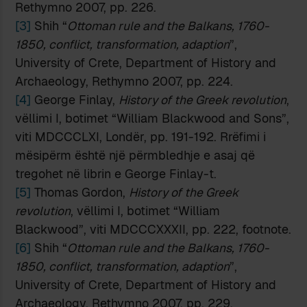
Rethymno 2007, pp. 226.
[3]
Shih “
Ottoman rule and the Balkans, 1760-
1850, conflict, transformation, adaption
”,
University of Crete, Department of History and
Archaeology, Rethymno 2007, pp. 224.
[4]
George Finlay,
History of the Greek revolution
,
vëllimi I, botimet “William Blackwood and Sons”,
viti MDCCCLXI, Londër, pp. 191-192. Rrëfimi i
mësipërm është një përmbledhje e asaj që
tregohet në librin e George Finlay-t.
[5]
Thomas Gordon,
History of the Greek
revolution
, vëllimi I, botimet “William
Blackwood”, viti MDCCCXXXII, pp. 222, footnote.
[6]
Shih “
Ottoman rule and the Balkans, 1760-
1850, conflict, transformation, adaption
”,
University of Crete, Department of History and
Archaeology, Rethymno 2007, pp. 229.