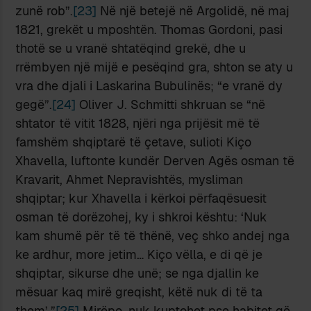
zunë rob”.
[23]
Në një betejë në Argolidë, në maj
1821, grekët u mposhtën. Thomas Gordoni, pasi
thotë se u vranë shtatëqind grekë, dhe u
rrëmbyen një mijë e pesëqind gra, shton se aty u
vra dhe djali i Laskarina Bubulinës; “e vranë dy
gegë”.
[24]
Oliver J. Schmitti shkruan se “në
shtator të vitit 1828, njëri nga prijësit më të
famshëm shqiptarë të çetave, sulioti Kiço
Xhavella, luftonte kundër Derven Agës osman të
Kravarit, Ahmet Nepravishtës, mysliman
shqiptar; kur Xhavella i kërkoi përfaqësuesit
osman të dorëzohej, ky i shkroi kështu: ‘Nuk
kam shumë për të të thënë, veç shko andej nga
ke ardhur, more jetim… Kiço vëlla, e di që je
shqiptar, sikurse dhe unë; se nga djallin ke
mësuar kaq mirë greqisht, këtë nuk di të ta
them’.”
[25]
Mirëpo, nuk kuptohet pse habitet që