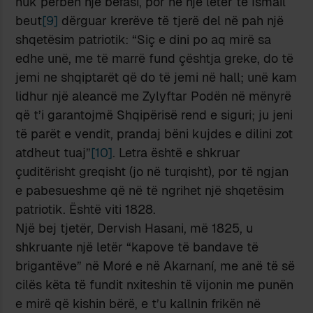
nuk përbën një befasi, por në një letër të Ismail
beut
[9]
dërguar krerëve të tjerë del në pah një
shqetësim patriotik: “Siç e dini po aq mirë sa
edhe unë, me të marrë fund çështja greke, do të
jemi ne shqiptarët që do të jemi në hall; unë kam
lidhur një aleancë me Zylyftar Podën në mënyrë
që t’i garantojmë Shqipërisë rend e siguri; ju jeni
të parët e vendit, prandaj bëni kujdes e dilini zot
atdheut tuaj”
[10]
. Letra është e shkruar
çuditërisht greqisht (jo në turqisht), por të ngjan
e pabesueshme që në të ngrihet një shqetësim
patriotik. Është viti 1828.
Një bej tjetër, Dervish Hasani, më 1825, u
shkruante një letër “kapove të bandave të
brigantëve” në Moré e në Akarnaní, me anë të së
cilës këta të fundit nxiteshin të vijonin me punën
e mirë që kishin bërë, e t’u kallnin frikën në