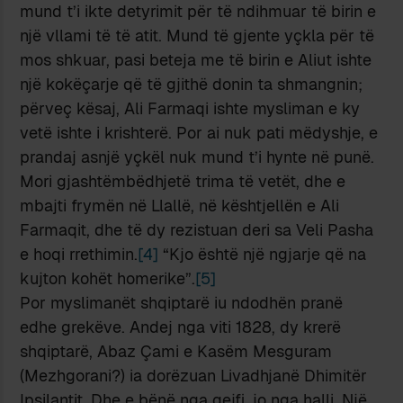
mund t’i ikte detyrimit për të ndihmuar të birin e
një vllami të të atit. Mund të gjente yçkla për të
mos shkuar, pasi beteja me të birin e Aliut ishte
një kokëçarje që të gjithë donin ta shmangnin;
përveç kësaj, Ali Farmaqi ishte mysliman e ky
vetë ishte i krishterë. Por ai nuk pati mëdyshje, e
prandaj asnjë yçkël nuk mund t’i hynte në punë.
Mori gjashtëmbëdhjetë trima të vetët, dhe e
mbajti frymën në Llallë, në kështjellën e Ali
Farmaqit, dhe të dy rezistuan deri sa Veli Pasha
e hoqi rrethimin.
[4]
“Kjo është një ngjarje që na
kujton kohët homerike”.
[5]
Por myslimanët shqiptarë iu ndodhën pranë
edhe grekëve. Andej nga viti 1828, dy krerë
shqiptarë, Abaz Çami e Kasëm Mesguram
(Mezhgorani?) ia dorëzuan Livadhjanë Dhimitër
Ipsilantit. Dhe e bënë nga qejfi, jo nga halli. Një